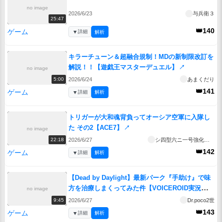
no image
2026/6/23
与兵衛３
25:47
👑140
ゲーム
▼
詳細
解析
キラーチューン＆超融合規制！MDの新制限改訂を
解説！！【遊戯王マスターデュエル】
↗
no image
2026/6/24
あまくだり
5:00
👑141
ゲーム
▼
詳細
解析
トリガーが大和魂背負ってオーシア空軍に入隊し
た その2【ACE7】
↗
no image
2026/6/27
シ四型六ニ一号強化人間
22:18
👑142
ゲーム
▼
詳細
解析
【Dead by Daylight】最新パーク『手助け』で味
方を治療しまくってみた件【VOICEROID実況】
no image
↗
2026/6/27
Dr.poco2世
9:45
👑143
ゲーム
▼
詳細
解析