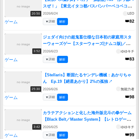
スぜ！」【東北イタコ都バスバンパーベコベコ
no image
部】
↗
2026/6/24
LEO
20:50
👑82
ゲーム
▼
詳細
解析
ジェダイ向けの超鬼畜仕様な日本初の家庭用スタ
ーウォーズゲー【スターウォーズ(ナムコ版)／ファ
no image
ミコン】【レトロゲームゆっくり実況解説】
↗
2026/6/23
ゆゆキチ
3:52
👑83
ゲーム
▼
詳細
解析
【Stellaris】断固たるヤンデレ機械：あかりちゃ
ん Ep.19【紲星あかり】2%の孤独
↗
no image
2026/6/26
無能力者
25:30
👑98
ゲーム
▼
詳細
解析
カラテアクションと化した海外版北斗の拳ゲーム
【Black Belt／Master System】【レトロゲーム
no image
ゆっくり実況解説】
↗
2026/6/25
ゆゆキチ
3:42
👑99
ゲーム
▼
詳細
解析