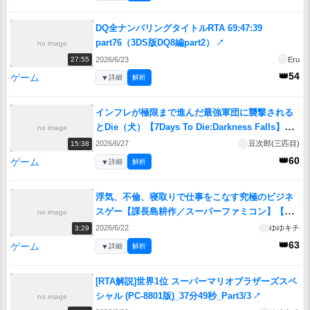
DQ全ナンバリングタイトルRTA 69:47:39
part76（3DS版DQ8編part2）
↗
no image
2026/6/23
Eru
27:55
👑54
ゲーム
▼
詳細
解析
インフレが極限まで進んだ最強軍団に襲撃される
とDie（犬）【7Days To Die:Darkness Falls】＃
no image
35
↗
2026/6/27
豆次郎(三匹目)
15:38
👑60
ゲーム
▼
詳細
解析
浮気、不倫、寝取りで仕事をこなす究極のビジネ
スゲー【課長島耕作／スーパーファミコン】【レ
no image
トロゲームゆっくり実況解説】
↗
2026/6/22
ゆゆキチ
3:29
👑63
ゲーム
▼
詳細
解析
[RTA解説]世界1位 スーパーマリオブラザーズスペ
シャル (PC-8801版)_37分49秒_Part3/3
↗
no image