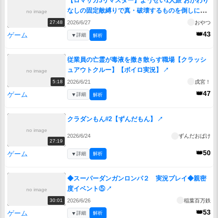
【ロマサガ3リマスター】ようせい1人旅 おかわり
なしの固定敵縛りで真・破壊するものを倒しに行
no image
く part12
↗
2026/6/27
おやつ
27:48
👑43
ゲーム
▼
詳細
解析
従業員の亡霊が毒液を撒き散らす職場【クラッシ
ュアウトクルー】【ボイロ実況】
↗
no image
2026/6/21
戌宮！
5:18
👑47
ゲーム
▼
詳細
解析
クラダンもん#2【ずんだもん】
↗
no image
2026/6/24
ずんだおばけ
27:19
👑50
ゲーム
▼
詳細
解析
◆スーパーダンガンロンパ２ 実況プレイ◆親密
度イベント⑤
↗
no image
2026/6/26
稲葉百万鉄
30:01
👑53
ゲーム
▼
詳細
解析