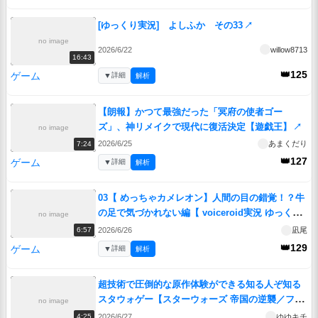
[ゆっくり実況] よしふか その33
↗
no image
2026/6/22
willow8713
16:43
👑125
ゲーム
▼
詳細
解析
【朗報】かつて最強だった「冥府の使者ゴー
ズ」、神リメイクで現代に復活決定【遊戯王】
↗
no image
2026/6/25
あまくだり
7:24
👑127
ゲーム
▼
詳細
解析
03【 めっちゃカメレオン】人間の目の錯覚！？牛
の足で気づかれない編【 voiceroid実況 ゆっくり
no image
実況】
↗
2026/6/26
凪尾
6:57
👑129
ゲーム
▼
詳細
解析
超技術で圧倒的な原作体験ができる知る人ぞ知る
スタウォゲー【スターウォーズ 帝国の逆襲／ファ
no image
ミコン】【レトロゲームゆっくり実況解説】
↗
2026/6/27
ゆゆキチ
4:25