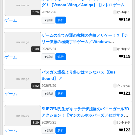
グ！【Venom Wing／Amiga】【レトロゲームゆ
no image
っくり実況解説】
↗
2026/6/26
ゆゆキチ
3:26
👑116
ゲーム
▼
詳細
解析
ゲームの全てが運の究極の内輪ノリゲー！？【テ
リー伊藤の極楽丁半ゲーム／Windows
no image
Macintosh】【レトロゲームゆっくり実況解説】
2026/6/24
ゆゆキチ
3:38
↗
👑119
ゲーム
▼
詳細
解析
バスガス爆発より多少はマシなバス【Bus
Bound】
↗
no image
2026/6/20
たいたぬ
8:52
👑121
ゲーム
▼
詳細
解析
SUEZEN先生がキャラデザ担当のバニーガール3D
アクション！【マジカルホッパーズ／セガサター
no image
ン】【レトロゲームゆっくり実況解説】
↗
2026/6/21
ゆゆキチ
3:29
👑123
ゲーム
▼
詳細
解析