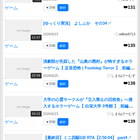
👑131
ゲーム
▼
詳細
解析
[ゆっくり実況] よしふか その34
↗
no image
2026/6/23
willow8713
12:47
👑135
ゲーム
▼
詳細
解析
演劇部が失踪した『山奥の廃村』が怖すぎるホラ
ーゲーム【 足音恐怖 | Footstep Terror 】_前編
no image
『VOICEROID実況/重音テト・宮舞モカ』
↗
2026/6/25
しまねげーむず
25:56
👑138
ゲーム
▼
詳細
解析
大学の心霊サークルが『立入禁止の旧校舎』へ侵
入するホラーゲーム【 白栄大学 0号館 】_前編
no image
『VOICEROID実況/重音テト・宮舞モカ』
↗
2026/6/23
しまねげーむず
34:12
👑139
ゲーム
▼
詳細
解析
【最終回】ミニ四駆GB RTA【2:50:04】 part4
↗