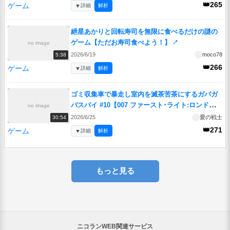
👑265
ゲーム
▼
詳細
解析
紲星あかりと回転寿司を無限に食べるだけの謎の
ゲーム【ただお寿司食べよう！】
↗
no image
2026/6/19
moco78
5:38
👑266
ゲーム
▼
詳細
解析
ゴミ収集車で暴走し室内を滅茶苦茶にするガバガ
バスパイ #10【007 ファースト･ライト:ロンドン
no image
後編】
↗
2026/6/25
愛の戦士
30:54
👑271
ゲーム
▼
詳細
解析
もっと見る
ニコランWEB関連サービス