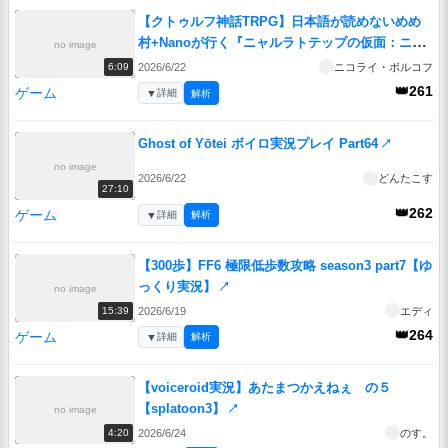
【クトゥルフ神話TRPG】日本語が読めないめめ
村+Nanoが行く『ニャルラトテップの仮面：ニュ
no image
ーヨーク編』 第二話【実卓リプレイ】
↗
2026/6/22
ニコライ・ボルコフ
6:09
👑261
ゲーム
▼
詳細
解析
Ghost of Yōtei ボイロ実況プレイ Part64
↗
no image
2026/6/22
どんたこす
27:10
👑262
ゲーム
▼
詳細
解析
【300歩】FF6 極限低歩数攻略 season3 part7【ゆ
っくり実況】
↗
no image
2026/6/19
エディ
15:39
👑264
ゲーム
▼
詳細
解析
【voiceroid実況】あたまつかえねぇ の５
【splatoon3】
↗
no image
2026/6/24
のす。
4:20