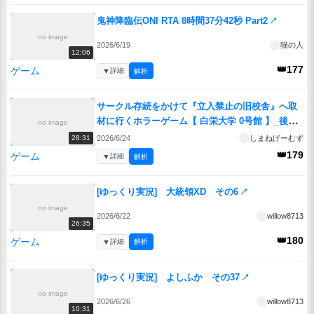
鬼神降臨伝ONI RTA 8時間37分42秒 Part2
↗
no image
2026/6/19
猫の人
12:06
👑177
ゲーム
▼
詳細
解析
サークル存続をかけて『立入禁止の旧校舎』へ取
材に行くホラーゲーム【 白栄大学 0号館 】_後編
no image
『VOICEROID実況/重音テト・宮舞モカ』
↗
2026/6/24
しまねげーむず
28:31
👑179
ゲーム
▼
詳細
解析
[ゆっくり実況] 大統領XD その6
↗
no image
2026/6/22
willow8713
26:35
👑180
ゲーム
▼
詳細
解析
[ゆっくり実況] よしふか その37
↗
no image
2026/6/26
willow8713
10:31