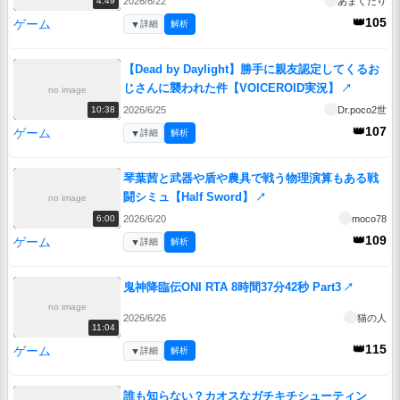
2026/6/22
あまくだり
4:49
👑105
ゲーム
▼
詳細
解析
【Dead by Daylight】勝手に親友認定してくるお
じさんに襲われた件【VOICEROID実況】
↗
no image
2026/6/25
Dr.poco2世
10:38
👑107
ゲーム
▼
詳細
解析
琴葉茜と武器や盾や農具で戦う物理演算もある戦
闘シミュ【Half Sword】
↗
no image
2026/6/20
moco78
6:00
👑109
ゲーム
▼
詳細
解析
鬼神降臨伝ONI RTA 8時間37分42秒 Part3
↗
no image
2026/6/26
猫の人
11:04
👑115
ゲーム
▼
詳細
解析
誰も知らない？カオスなガチキチシューティン