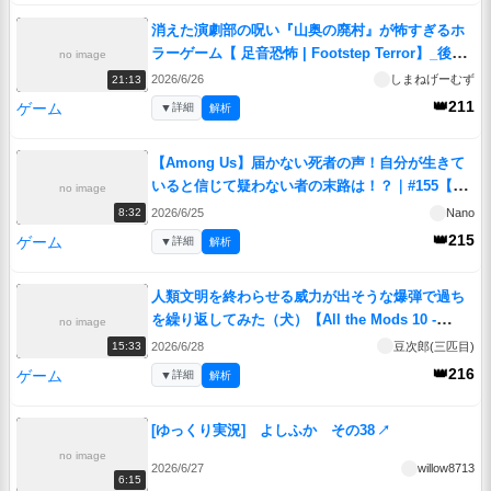
消えた演劇部の呪い『山奥の廃村』が怖すぎるホ
ラーゲーム【 足音恐怖 | Footstep Terror】_後編
no image
『VOICEROID実況/重音テト・宮舞モカ』
↗
2026/6/26
しまねげーむず
21:13
👑211
ゲーム
▼
詳細
解析
【Among Us】届かない死者の声！自分が生きて
いると信じて疑わない者の末路は！？｜#155【ゆ
no image
っくり実況】
↗
2026/6/25
Nano
8:32
👑215
ゲーム
▼
詳細
解析
人類文明を終わらせる威力が出そうな爆弾で過ち
を繰り返してみた（犬）【All the Mods 10 -
no image
ATM10】＃51
↗
2026/6/28
豆次郎(三匹目)
15:33
👑216
ゲーム
▼
詳細
解析
[ゆっくり実況] よしふか その38
↗
no image
2026/6/27
willow8713
6:15