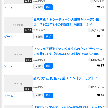
2026/6/26
ゆゆキチ
12:53
👑64
ゲーム
▼
詳細
解析
墓穴禁止！キラーチューン大規制＆ノーデン復
活！？2026年7月の制限改訂を解説！！
↗
no image
2026/6/22
あまくだり
14:34
👑65
ゲーム
▼
詳細
解析
マルウェア感染でメンタルやられたのでテキサス
で療養します【VOICEROID実況/Texas Chain
no image
Saw Massacre/テキサスチェーンソー】
↗
2026/6/24
Dr.poco2世
9:02
👑67
ゲーム
▼
詳細
解析
品 行 方 正 夏 色 花 梨 ＃１５【テラリア】
↗
no image
2026/6/27
かきしじみ
10:20
👑74
ゲーム
▼
詳細
解析
【東京バス案内2】バカゲー探訪記 #69「ぶっ都バ