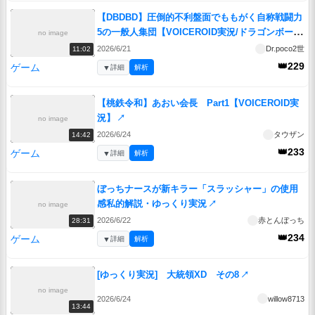
【DBDBD】圧倒的不利盤面でももがく自称戦闘力
5の一般人集団【VOICEROID実況/ドラゴンボール
no image
ザブレイカーズ】
↗
2026/6/21
Dr.poco2世
11:02
👑229
ゲーム
▼
詳細
解析
【桃鉄令和】あおい会長 Part1【VOICEROID実
況】
↗
no image
2026/6/24
タウザン
14:42
👑233
ゲーム
▼
詳細
解析
ぼっちナースが新キラー「スラッシャー」の使用
感私的解説・ゆっくり実況
↗
no image
2026/6/22
赤とんぼっち
28:31
👑234
ゲーム
▼
詳細
解析
[ゆっくり実況] 大統領XD その8
↗
no image
2026/6/24
willow8713
13:44