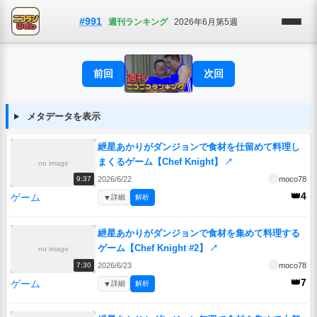
#991
週刊ランキング
2026年6月第5週
前回
次回
メタデータを表示
紲星あかりがダンジョンで食材を仕留めて料理し
まくるゲーム【Chef Knight】
↗
no image
2026/6/22
moco78
9:37
👑4
ゲーム
▼
詳細
解析
紲星あかりがダンジョンで食材を集めて料理する
ゲーム【Chef Knight #2】
↗
no image
2026/6/23
moco78
7:30
👑7
ゲーム
▼
詳細
解析