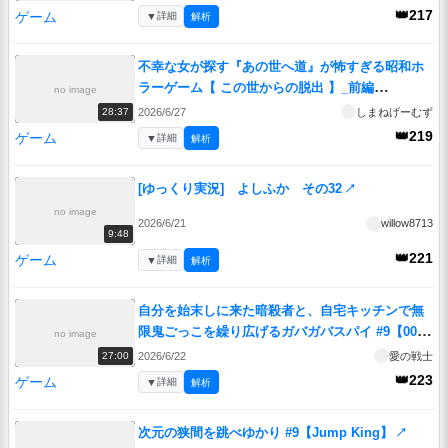
👑217
ゲーム
▼
詳細
解析
不幸な女が探す『あの世へ道』が怖すぎる昭和ホ
ラーゲーム【 この世からの脱出 】_前編
no image
『VOICEROID実況/重音テト・宮舞モカ』
↗
2026/6/27
しまねげーむず
28:37
👑219
ゲーム
▼
詳細
解析
[ゆっくり実況] よしふか その32
↗
no image
2026/6/21
willow8713
9:48
👑221
ゲーム
▼
詳細
解析
自分を始末しに来た暗殺者と、自宅キッチンで無
限鬼ごっこを繰り広げるガバガバスパイ #9【007
no image
ファースト･ライト:ロンドン前編】
↗
2026/6/22
愛の戦士
27:00
👑223
ゲーム
▼
詳細
解析
次元の狭間を跳べゆかり #9【Jump King】
↗