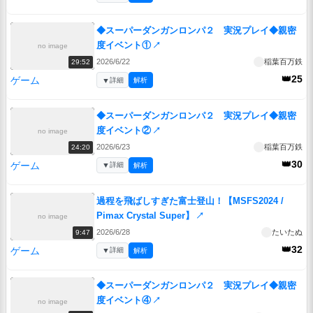
◆スーパーダンガンロンパ２ 実況プレイ◆親密
度イベント①
↗
no image
2026/6/22
稲葉百万鉄
29:52
👑25
ゲーム
▼
詳細
解析
◆スーパーダンガンロンパ２ 実況プレイ◆親密
度イベント②
↗
no image
2026/6/23
稲葉百万鉄
24:20
👑30
ゲーム
▼
詳細
解析
過程を飛ばしすぎた富士登山！【MSFS2024 /
Pimax Crystal Super】
↗
no image
2026/6/28
たいたぬ
9:47
👑32
ゲーム
▼
詳細
解析
◆スーパーダンガンロンパ２ 実況プレイ◆親密
度イベント④
↗
no image