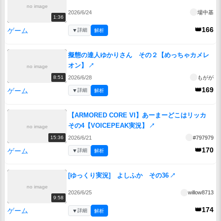
no image
2026/6/24
場中基
1:36
👑166
ゲーム
▼
詳細
解析
擬態の達人ゆかりさん その２【めっちゃカメレ
オン】
↗
no image
2026/6/28
もがが
8:51
👑169
ゲーム
▼
詳細
解析
【ARMORED CORE VI】あーまーどこはリッカ
その4【VOICEPEAK実況】
↗
no image
2026/6/21
#797979
15:36
👑170
ゲーム
▼
詳細
解析
[ゆっくり実況] よしふか その36
↗
no image
2026/6/25
willow8713
9:58
👑174
ゲーム
▼
詳細
解析