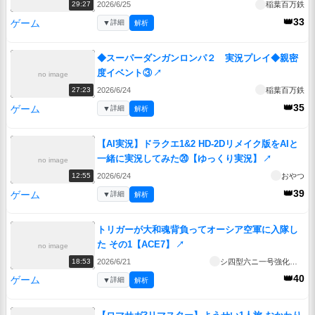
2026/6/25
稲葉百万鉄
29:27
👑33
ゲーム
▼
詳細
解析
◆スーパーダンガンロンパ２ 実況プレイ◆親密
度イベント③
↗
no image
2026/6/24
稲葉百万鉄
27:23
👑35
ゲーム
▼
詳細
解析
【AI実況】ドラクエ1&2 HD-2Dリメイク版をAIと
一緒に実況してみた⑳【ゆっくり実況】
↗
no image
2026/6/24
おやつ
12:55
👑39
ゲーム
▼
詳細
解析
トリガーが大和魂背負ってオーシア空軍に入隊し
た その1【ACE7】
↗
no image
2026/6/21
シ四型六ニ一号強化人間
18:53
👑40
ゲーム
▼
詳細
解析