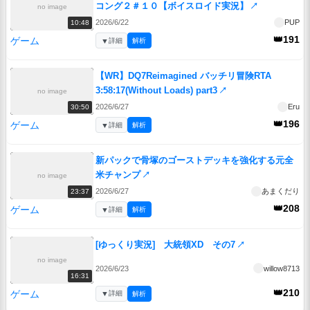
コング２＃１０【ボイスロイド実況】
↗
no image
2026/6/22
PUP
10:48
👑191
ゲーム
▼
詳細
解析
【WR】DQ7Reimagined バッチリ冒険RTA
3:58:17(Without Loads) part3
↗
no image
2026/6/27
Eru
30:50
👑196
ゲーム
▼
詳細
解析
新パックで骨塚のゴーストデッキを強化する元全
米チャンプ
↗
no image
2026/6/27
あまくだり
23:37
👑208
ゲーム
▼
詳細
解析
[ゆっくり実況] 大統領XD その7
↗
no image
2026/6/23
willow8713
16:31
👑210
ゲーム
▼
詳細
解析