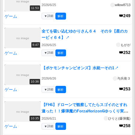
no image
2026/6/25
willow8713
11:53
👑249
ゲーム
▼
詳細
解析
全てを吸い込むゆかりさん６４ その９【星のカ
ービィ６４】
↗
no image
2026/6/25
もがが
6:47
👑252
ゲーム
▼
詳細
解析
【ポケモンチャンピオンズ】水統一その1
↗
no image
2026/6/26
与兵衛３
10:36
👑253
ゲーム
▼
詳細
解析
【FH6】ドローンで観察してたらスゴイのとすれ
違った！！爆弾魔のForzaHorizon6ゆっくり実況
no image
↗
2026/6/21
ひりと(爆弾魔)
10:35
👑258
ゲーム
▼
詳細
解析