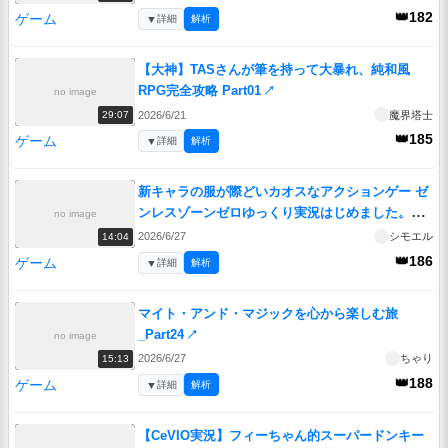
👑182
ゲーム
▼
詳細
解析
【大神】TASさんが筆を持って大暴れ、純和風
RPG完全攻略 Part01
↗
no image
2026/6/21
魔界塔士
29:07
👑185
ゲーム
▼
詳細
解析
新キャラの服が際どいカオスなアクションゲー ゼ
ンレスゾーンゼロゆっくり実況はじめました。２
no image
７
↗
2026/6/27
シモエル
14:04
👑186
ゲーム
▼
詳細
解析
マイト・アンド・マジックを心から楽しむ旅
_Part24
↗
no image
2026/6/27
ちゃり
15:13
👑188
ゲーム
▼
詳細
解析
【CeVIO実況】フィーちゃん的スーパードンキー