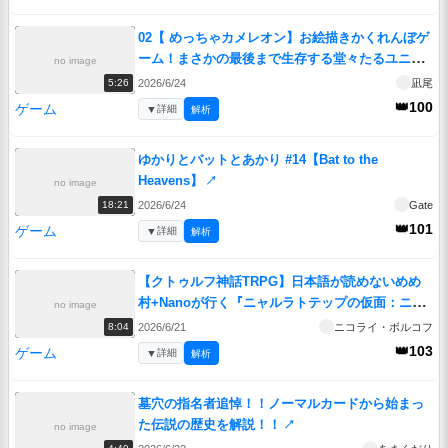
02【 めっちゃカメレオン】お絵描きかくれんぼゲ
ーム！まさかの最後まで生存する堂々たるユニコ
no image
オオオオン！編【 voiceroid実況 ゆっくり実況】
2026/6/24
凪尾
5:26
↗
👑100
ゲーム
▼
詳細
解析
ゆかりとバットとあかり #14【Bat to the
Heavens】
↗
no image
2026/6/24
Gate
18:21
👑101
ゲーム
▼
詳細
解析
【クトゥルフ神話TRPG】日本語が読めないめめ
村+Nanoが行く『ニャルラトテップの仮面：ニュ
no image
ーヨーク編』 第一話【実卓リプレイ】
↗
2026/6/21
ニコライ・ボルコフ
8:04
👑103
ゲーム
▼
詳細
解析
墓穴の指名者追悼！！ノーマルカードから始まっ
た伝説の歴史を解説！！
↗
no image