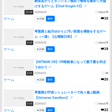
紲星あかりとダンジョン無双で食材を集めて大儲
けするゲーム【Chef Knight #3】
↗
no image
2026/6/24
moco78
10:38
👑10
ゲーム
▼
詳細
解析
琴葉茜と結月ゆかりと汚い部屋を掃除をするゲー
ム（＋猫）【お掃除日和】
↗
no image
2026/6/26
moco78
6:35
👑19
ゲーム
▼
詳細
解析
【HITMAN VR】VR暗殺者になって親子愛を学ぼ
うゆかり
↗
no image
2026/6/21
28
9:56
👑20
ゲーム
▼
詳細
解析
琴葉茜が宇宙シミュレーターで色々遊ぶ動画
【Universe Sandbox】
↗
no image
2026/6/27
moco78
5:49
👑22
ゲーム
▼
詳細
解析