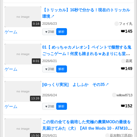
【トリッカル】16秒で分かる！現在のトリッカル
環境
↗
no image
2026/6/23
フォイ丸
0:16
👑145
ゲーム
▼
詳細
解析
01【 めっちゃカメレオン】ペイントで擬態する鬼
ごっこゲーム！何度も踏まれるｗあまりにも堂々
no image
とした擬態編【 voiceroid実況 ゆっくり実況】
↗
2026/6/21
凪尾
8:01
👑149
ゲーム
▼
詳細
解析
[ゆっくり実況] よしふか その35
↗
no image
2026/6/24
willow8713
13:26
👑152
ゲーム
▼
詳細
解析
この世の全てを栽培した究極の農業MODの最後を
見届けてみた（犬）【All the Mods 10 - ATM10】
no image
＃50
↗
2026/6/21
豆次郎(三匹目)
15:50