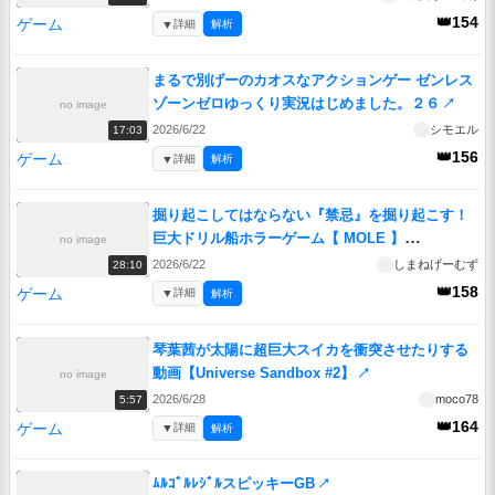
👑154
ゲーム
▼
詳細
解析
まるで別げーのカオスなアクションゲー ゼンレス
ゾーンゼロゆっくり実況はじめました。２６
↗
no image
2026/6/22
シモエル
17:03
👑156
ゲーム
▼
詳細
解析
掘り起こしてはならない『禁忌』を掘り起こす！
巨大ドリル船ホラーゲーム【 MOLE 】
no image
_#4_END『VOICEROID実況/重音テト・宮舞モ
2026/6/22
しまねげーむず
28:10
カ』
↗
👑158
ゲーム
▼
詳細
解析
琴葉茜が太陽に超巨大スイカを衝突させたりする
動画【Universe Sandbox #2】
↗
no image
2026/6/28
moco78
5:57
👑164
ゲーム
▼
詳細
解析
ﾑﾙｺﾞﾙﾚｼﾞﾙスピッキーGB
↗