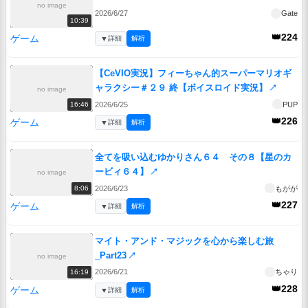
no image
2026/6/27
Gate
10:39
👑224
ゲーム
▼
詳細
解析
【CeVIO実況】フィーちゃん的スーパーマリオギ
ャラクシー＃２９ 終【ボイスロイド実況】
↗
no image
2026/6/25
PUP
16:46
👑226
ゲーム
▼
詳細
解析
全てを吸い込むゆかりさん６４ その８【星のカ
ービィ６４】
↗
no image
2026/6/23
もがが
8:06
👑227
ゲーム
▼
詳細
解析
マイト・アンド・マジックを心から楽しむ旅
_Part23
↗
no image
2026/6/21
ちゃり
16:19
👑228
ゲーム
▼
詳細
解析