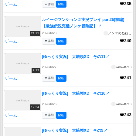
👑235
ゲーム
▼
詳細
解析
ルイージマンション２実況プレイ part26(前編)
【最強伝説究極ノンケ冒険記】
↗
no image
2026/6/23
ノンケのねねし
21:25
👑240
ゲーム
▼
詳細
解析
[ゆっくり実況] 大統領XD その11
↗
no image
2026/6/27
willow8713
9:23
👑241
ゲーム
▼
詳細
解析
[ゆっくり実況] 大統領XD その10
↗
no image
2026/6/26
willow8713
12:54
👑243
ゲーム
▼
詳細
解析
[ゆっくり実況] 大統領XD その9
↗