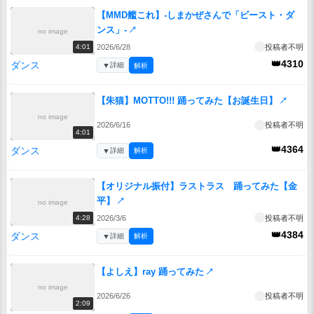
【MMD艦これ】-しまかぜさんで「ビースト・ダ
ンス」-
↗
no image
2026/6/28
投稿者不明
4:01
👑4310
ダンス
▼
詳細
解析
【朱猫】MOTTO!!! 踊ってみた【お誕生日】
↗
no image
2026/6/16
投稿者不明
4:01
👑4364
ダンス
▼
詳細
解析
【オリジナル振付】ラストラス 踊ってみた【金
平】
↗
no image
2026/3/6
投稿者不明
4:28
👑4384
ダンス
▼
詳細
解析
【よしえ】ray 踊ってみた
↗
no image
2026/6/26
投稿者不明
2:09