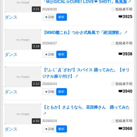
「M@GICAL☆CURE! LOVE❤ SHOT!」島風服
↗
no image
2026/6/20
投稿者不明
3:21
👑3925
ダンス
▼
詳細
解析
【MMD艦これ】つかさ式島風で「絶頂讃歌」
↗
no image
2026/6/27
投稿者不明
3:19
👑3938
ダンス
▼
詳細
解析
【*ふく´ Д `ざわ*】スパイス 踊ってみた。【オリ
ジナル振り付け】
↗
no image
2026/6/24
投稿者不明
2:12
👑3940
ダンス
▼
詳細
解析
【ともか】さようなら、花泥棒さん 踊ってみた
↗
no image
2026/6/24
投稿者不明
4:32
👑3966
ダンス
▼
詳細
解析