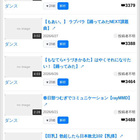
👑3379
ダンス
▼
詳細
解析
【もあい。】 ラブパラ【踊ってみたNEXT課題
曲】
↗
no image
2026/6/27
投稿者不明
3:02
👑3388
ダンス
▼
詳細
解析
【もなてら×うづきかるた】はやくそれになりた
い！【踊ってみた】
↗
no image
2026/6/26
投稿者不明
4:03
👑3464
ダンス
▼
詳細
解析
春日部つむぎでコミュニケーション【rayMMD】
↗
no image
2026/6/21
投稿者不明
2:28
👑3488
ダンス
▼
詳細
解析
【巨乳】勃起したら日本敗北102【乳揺】
↗