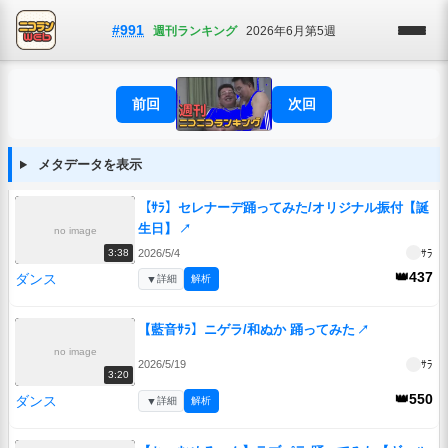
#991
週刊ランキング
2026年6月第5週
前回
次回
メタデータを表示
【ｻﾗ】セレナーデ踊ってみた/オリジナル振付【誕
生日】
↗
no image
2026/5/4
ｻﾗ
3:38
👑437
ダンス
▼
詳細
解析
【藍音ｻﾗ】ニゲラ/和ぬか 踊ってみた
↗
no image
2026/5/19
ｻﾗ
3:20
👑550
ダンス
▼
詳細
解析