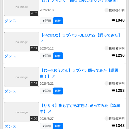
【ｻﾗ】フィクサー踊ってみた/オリジナル振付
↗
no image
2026/1/18
投稿者不明
4:02
👑1048
ダンス
▼
詳細
解析
【ぺのれな】ラブパラ -DECO*27【踊ってみた】
↗
no image
2026/6/12
投稿者不明
2:59
👑1230
ダンス
▼
詳細
解析
【むー×おうどん】ラブパラ 踊ってみた【課題
曲！】
↗
no image
2026/6/21
投稿者不明
2:59
👑1293
ダンス
▼
詳細
解析
【りりり】夜もすがら君想ふ 踊ってみた【15周
年】
↗
no image
2026/6/27
投稿者不明
4:00
👑1343
ダンス
▼
詳細
解析