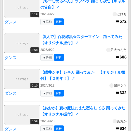
【ちーむめるへん】ラブパラ 踊ってみた【ギャル
の告白】
↗
no image
2026/6/22
とげち
3:19
👑572
ダンス
▼
詳細
解析
【5人で】百花繚乱☆スターマイン 踊ってみた
【オリジナル振付】
↗
no image
2026/6/22
足太ぺんた
3:58
👑608
ダンス
▼
詳細
解析
【眠井シキ】シキカ 踊ってみた 【オリジナル振
付】【２周年！】
↗
no image
2024/3/12
眠井シキ
6:10
👑632
ダンス
▼
詳細
解析
【あおか】夏の魔法にまた恋をしてる 踊ってみた
【オリジナル振付】
↗
no image
2026/6/23
あおか
3:59
👑634
ダンス
▼
詳細
解析