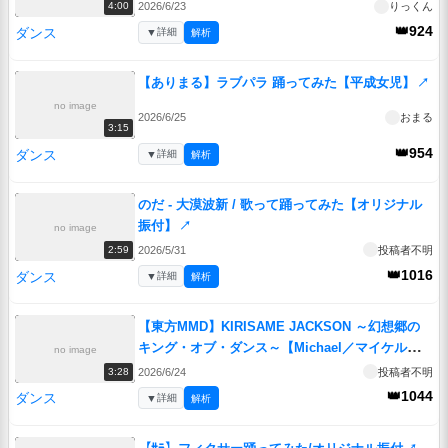
2026/6/23
りっくん
4:00
👑924
ダンス
▼
詳細
解析
【ありまる】ラブパラ 踊ってみた【平成女児】
↗
no image
2026/6/25
おまる
3:15
👑954
ダンス
▼
詳細
解析
のだ - 大漠波新 / 歌って踊ってみた【オリジナル
振付】
↗
no image
2026/5/31
投稿者不明
2:59
👑1016
ダンス
▼
詳細
解析
【東方MMD】KIRISAME JACKSON ～幻想郷の
キング・オブ・ダンス～【Michael／マイケル公
no image
開記念】「 4K 60FPS」
↗
2026/6/24
投稿者不明
3:28
👑1044
ダンス
▼
詳細
解析