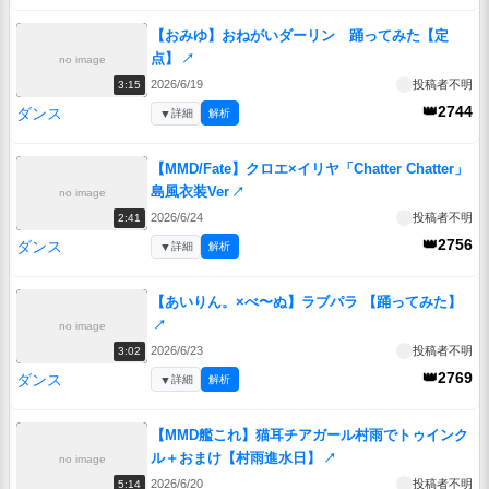
【おみゆ】おねがいダーリン 踊ってみた【定
点】
↗
no image
2026/6/19
投稿者不明
3:15
👑2744
ダンス
▼
詳細
解析
【MMD/Fate】クロエ×イリヤ「Chatter Chatter」
島風衣装Ver
↗
no image
2026/6/24
投稿者不明
2:41
👑2756
ダンス
▼
詳細
解析
【あいりん。×べ〜ぬ】ラブパラ 【踊ってみた】
↗
no image
2026/6/23
投稿者不明
3:02
👑2769
ダンス
▼
詳細
解析
【MMD艦これ】猫耳チアガール村雨でトゥインク
ル＋おまけ【村雨進水日】
↗
no image
2026/6/20
投稿者不明
5:14