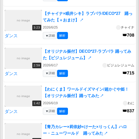
【チャイナ×眠井シキ】ラブパラ/DECO*27 踊っ
てみた【＋おまけ】
↗
no image
2026/6/25
チャイナ
3:23
👑708
ダンス
▼
詳細
解析
【オリジナル振付】DECO*27-ラブパラ 踊ってみ
た【ビジュレジューム】
↗
no image
2026/6/17
ビジュレジューム
2:59
👑715
ダンス
▼
詳細
解析
【わにくま】ワールドイズマイン/超かぐや姫！
【オリジナル振付】踊ってみた
↗
no image
2026/6/19
わに
1:42
👑837
ダンス
▼
詳細
解析
【青乃カレー×莉依紗×けーた×りっくん】ハロ
ー・ニューワールド 踊ってみた
↗
no image