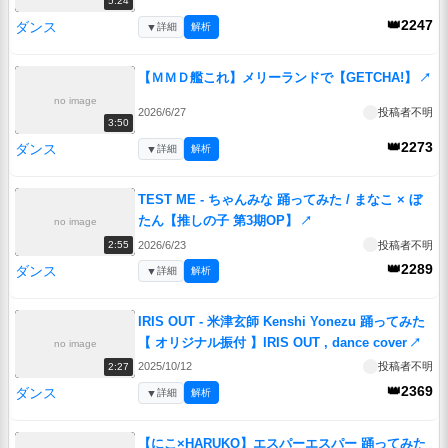
5:24
👑2247
ダンス
▼
詳細
解析
【ＭＭＤ艦これ】メリーランドで【GETCHA!】
↗
no image
2026/6/27
投稿者不明
3:50
👑2273
ダンス
▼
詳細
解析
TEST ME - ちゃんみな 踊ってみた / まなこ × ぼ
たん【推しの子 第3期OP】
↗
no image
2026/6/23
投稿者不明
2:55
👑2289
ダンス
▼
詳細
解析
IRIS OUT - 米津玄師 Kenshi Yonezu 踊ってみた
【 オリジナル振付 】IRIS OUT , dance cover
↗
no image
2025/10/12
投稿者不明
2:27
👑2369
ダンス
▼
詳細
解析
【にこ×HARUKO】エスパーエスパー 踊ってみた