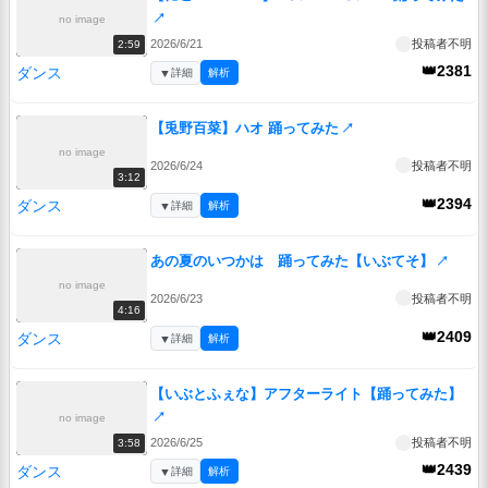
↗
no image
2026/6/21
投稿者不明
2:59
👑2381
ダンス
▼
詳細
解析
【兎野百菜】ハオ 踊ってみた
↗
no image
2026/6/24
投稿者不明
3:12
👑2394
ダンス
▼
詳細
解析
あの夏のいつかは 踊ってみた【いぶてそ】
↗
no image
2026/6/23
投稿者不明
4:16
👑2409
ダンス
▼
詳細
解析
【いぶとふぇな】アフターライト【踊ってみた】
↗
no image
2026/6/25
投稿者不明
3:58
👑2439
ダンス
▼
詳細
解析