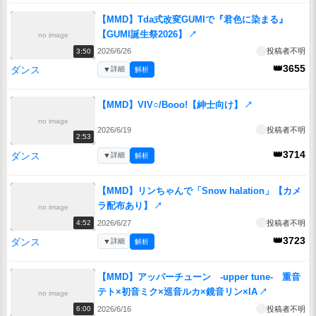
【MMD】Tda式改変GUMIで『君色に染まる』
【GUMI誕生祭2026】
↗
no image
2026/6/26
投稿者不明
3:50
👑3655
ダンス
▼
詳細
解析
【MMD】VIV○/Booo!【紳士向け】
↗
no image
2026/6/19
投稿者不明
2:53
👑3714
ダンス
▼
詳細
解析
【MMD】リンちゃんで「Snow halation」【カメ
ラ配布あり】
↗
no image
2026/6/27
投稿者不明
4:52
👑3723
ダンス
▼
詳細
解析
【MMD】アッパーチューン -upper tune- 重音
テト×初音ミク×巡音ルカ×鏡音リン×IA
↗
no image
2026/6/16
投稿者不明
6:00