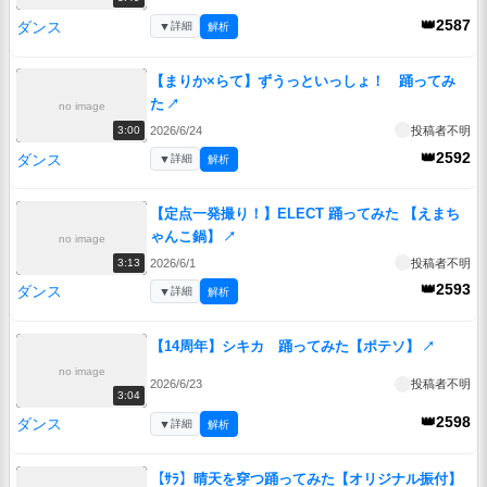
👑2587
ダンス
▼
詳細
解析
【まりか×らて】ずうっといっしょ！ 踊ってみ
た
↗
no image
2026/6/24
投稿者不明
3:00
👑2592
ダンス
▼
詳細
解析
【定点一発撮り！】ELECT 踊ってみた 【えまち
ゃんこ鍋】
↗
no image
2026/6/1
投稿者不明
3:13
👑2593
ダンス
▼
詳細
解析
【14周年】シキカ 踊ってみた【ポテソ】
↗
no image
2026/6/23
投稿者不明
3:04
👑2598
ダンス
▼
詳細
解析
【ｻﾗ】晴天を穿つ踊ってみた【オリジナル振付】