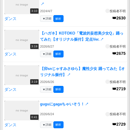
↗
no image
2024/4/7
投稿者不明
3:10
👑2630
ダンス
▼
詳細
解析
【ハガネ】KOTOKO「電波的妄想美少女Q」踊っ
てみた【オリジナル振付】定点Ver.
↗
no image
2026/6/27
投稿者不明
3:19
👑2675
ダンス
▼
詳細
解析
【卯snじゃすみさゆら】魔性少女 踊ってみた【オ
リジナル振付】
↗
no image
2026/6/26
投稿者不明
3:19
👑2719
ダンス
▼
詳細
解析
guguにgagaちゃいそう！
↗
no image
2026/6/24
投稿者不明
0:41
👑2729
ダンス
▼
詳細
解析