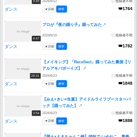
2026/6/12
投稿者不明
3:45
👑1764
ダンス
▼
詳細
解析
プロが『夜の踊り子』踊ってみた
↗
no image
2026/6/19
投稿者不明
6:47
👑1782
ダンス
▼
詳細
解析
【メイキング】「Recollect」踊ってみた裏側【リ
アルアキバボーイズ】
↗
no image
2026/6/23
投稿者不明
29:31
👑1848
ダンス
▼
詳細
解析
【みえ×きい×生菓】アイドルライフブースターパ
ック【踊ってみた】
↗
no image
2026/6/23
投稿者不明
3:54
👑1888
ダンス
▼
詳細
解析
【瑚々×えまちゃんこ鍋】姉妹で いぬねこ。青春