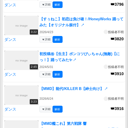
👑3796
ダンス
▼
詳細
解析
【すぅねこ】初恋は負け確！/HoneyWorks 踊って
みた【オリジナル振付】
↗
no image
2026/4/23
投稿者不明
3:22
👑3820
ダンス
▼
詳細
解析
初投稿㊗️【生主】ポンコツびぃちゃん(無敵)【に
っ！】踊ってみた✨️
↗
no image
2024/5/31
投稿者不明
2:45
👑3910
ダンス
▼
詳細
解析
【MMD】能代/KILLER B【紳士向け】
↗
no image
2026/6/24
投稿者不明
3:23
👑3916
ダンス
▼
詳細
解析
【MMD艦これ】第六戦隊 響