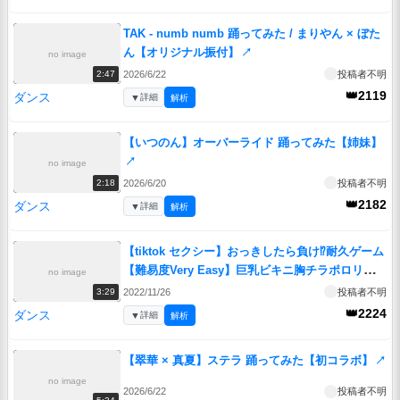
TAK - numb numb 踊ってみた / まりやん × ぼた
ん【オリジナル振付】
↗
no image
2026/6/22
投稿者不明
2:47
👑2119
ダンス
▼
詳細
解析
【いつのん】オーバーライド 踊ってみた【姉妹】
↗
no image
2026/6/20
投稿者不明
2:18
👑2182
ダンス
▼
詳細
解析
【tiktok セクシー】おっきしたら負け⁉耐久ゲーム
【難易度Very Easy】巨乳ビキニ胸チラポロリあ
no image
り？
↗
2022/11/26
投稿者不明
3:29
👑2224
ダンス
▼
詳細
解析
【翠華 × 真夏】ステラ 踊ってみた【初コラボ】
↗
no image
2026/6/22
投稿者不明