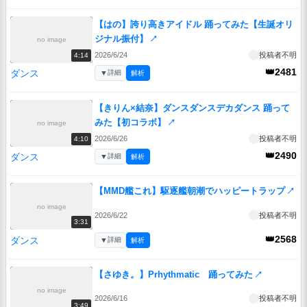
【はの】誇り高きアイドル 踊ってみた【生誕オリ
ジナル振付】
↗
no image
2026/6/24
投稿者不明
4:14
👑2481
ダンス
▼
詳細
解析
【きりん×結奈】ダンスダンスデカダンス 踊って
みた【初コラボ】
↗
no image
2026/6/26
投稿者不明
4:10
👑2490
ダンス
▼
詳細
解析
【MMD艦これ】駆逐艦朝潮でハッピートラップ
↗
no image
2026/6/22
投稿者不明
3:31
👑2568
ダンス
▼
詳細
解析
【さゆき。】Prhythmatic 踊ってみた
↗
no image
2026/6/16
投稿者不明
3:49