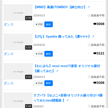
【MMD】島風/TOMBOY【紳士向け】
↗
no image
2026/6/23
投稿者不明
2:55
👑3008
ダンス
▼
詳細
解析
【ぴな】Sparkle 踊ってみた【夏✨✨✨】
↗
no image
2026/6/28
投稿者不明
1:51
👑3121
ダンス
▼
詳細
解析
【わにみち】mosi mosi?/楽音 オリジナル振付
【踊ってみた】
↗
no image
2026/5/14
投稿者不明
2:42
👑3308
ダンス
▼
詳細
解析
ラブパラ【せぶこ×岩茶/オリジナル振り付け/ #踊
ってみたnext課題曲 】
↗
no image
2026/6/3
投稿者不明
5:58