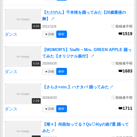
【ただのん】千本桜を踊ってみた【20歳最後の
舞】
↗
no image
2011/11/6
投稿者不明
4:00
👑1519
ダンス
▼
詳細
解析
【MOMOR'S】StaRt ｰ Mrs. GREEN APPLE 踊っ
てみた【オリジナル振付】
↗
no image
2026/6/26
投稿者不明
5:04
👑1683
ダンス
▼
詳細
解析
【さらさ×nin.】ハナタバ 踊ってみた
↗
no image
2026/6/20
投稿者不明
2:29
👑1711
ダンス
▼
詳細
解析
【瑚々】何曲知ってる？Qu♡Alyの曲7選 踊って
みた
↗
no image