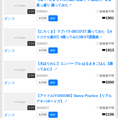
真っ盛り 踊ってみた
↗
no image
2026/6/2
投稿者不明
3:29
👑1901
ダンス
▼
詳細
解析
【にろくま】ラブパラ-DECO*27 踊ってみた 【オ
リジナル振付】#踊ってみたNEXT課題曲
↗
no image
2026/6/2
投稿者不明
3:14
👑1913
ダンス
▼
詳細
解析
【兄ほりわに】エンパープル-はるまきごはん【踊
ってみた】
↗
no image
2026/6/9
投稿者不明
2:59
👑2000
ダンス
▼
詳細
解析
【アイドル/YOASOBI】Dance Practice【リアル
アキバボーイズ】
↗
no image
2026/6/27
投稿者不明
4:24
👑2106
ダンス
▼
詳細
解析