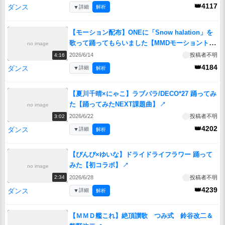
👑4117
ダンス
▼
詳細
解析
【モーション配布】ONEに「Snow halation」を
歌って踊ってもらいました【MMDモーショントレ
no image
ース】
↗
2026/6/14
投稿者不明
4:16
👑4184
ダンス
▼
詳細
解析
【夏川千晴×にゃこ】ラブパラ/DECO*27 踊ってみ
た【踊ってみたNEXT課題曲】
↗
no image
2026/6/22
投稿者不明
3:02
👑4202
ダンス
▼
詳細
解析
【ぴんぴ×ゆいな】ドライドライフラワー 踊って
みた【初コラボ】
↗
no image
2026/6/28
投稿者不明
2:34
👑4239
ダンス
▼
詳細
解析
【ＭＭＤ艦これ】絶頂讃歌 つみ式 鈴谷改二＆