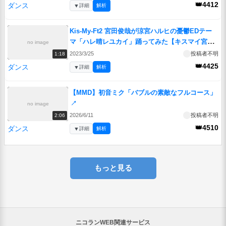
👑4412
ダンス
▼
詳細
解析
Kis-My-Ft2 宮田俊哉が涼宮ハルヒの憂鬱EDテー
マ「ハレ晴レユカイ」踊ってみた【キスマイ宮田
no image
のニコ生やったってit’s Alright!】
↗
2023/3/25
投稿者不明
1:18
👑4425
ダンス
▼
詳細
解析
【MMD】初音ミク「バブルの素敵なフルコース」
↗
no image
2026/6/11
投稿者不明
2:06
👑4510
ダンス
▼
詳細
解析
もっと見る
ニコランWEB関連サービス