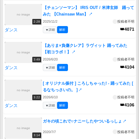
【チェンソーマン】 IRIS OUT / 米津玄師 踊って
みた 【Chainsaw Man】
↗
no image
2025/11/2
投稿者不明
2:28
👑4071
ダンス
▼
詳細
解析
【ありま×負傷クレア】ラヴィット 踊ってみた
【初コラボ！】
↗
no image
2026/6/20
投稿者不明
3:49
👑4104
ダンス
▼
詳細
解析
[ オリジナル振付 ] ころしちゃった! - 踊ってみた [
るなちっさいの。 ]
↗
no image
2026/6/10
投稿者不明
3:22
👑4106
ダンス
▼
詳細
解析
ガキの頃これで○ナニーしたやついるっしょ
↗
no image
2020/7/7
投稿者不明
3:14