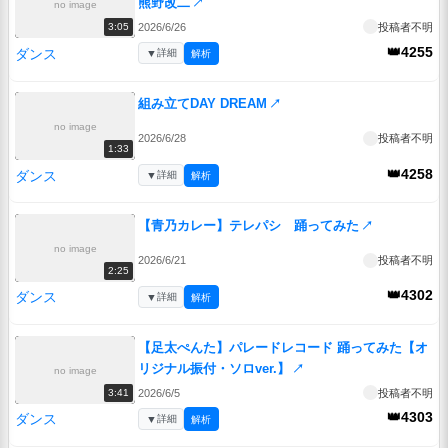
熊野改二
↗
no image
2026/6/26
投稿者不明
3:05
👑4255
ダンス
▼
詳細
解析
組み立てDAY DREAM
↗
no image
2026/6/28
投稿者不明
1:33
👑4258
ダンス
▼
詳細
解析
【青乃カレー】テレパシ 踊ってみた
↗
no image
2026/6/21
投稿者不明
2:25
👑4302
ダンス
▼
詳細
解析
【足太ぺんた】パレードレコード 踊ってみた【オ
リジナル振付・ソロver.】
↗
no image
2026/6/5
投稿者不明
3:41
👑4303
ダンス
▼
詳細
解析