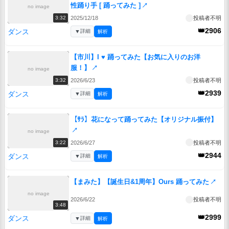
性踊り手 [ 踊ってみた ]
↗
no image
2025/12/18
投稿者不明
3:32
👑2906
ダンス
▼
詳細
解析
【市川】I ♥ 踊ってみた【お気に入りのお洋
服！】
↗
no image
2026/6/23
投稿者不明
3:32
👑2939
ダンス
▼
詳細
解析
【ｻﾗ】花になって踊ってみた【オリジナル振付】
↗
no image
2026/6/27
投稿者不明
3:22
👑2944
ダンス
▼
詳細
解析
【まみた】【誕生日&1周年】Ours 踊ってみた
↗
no image
2026/6/22
投稿者不明
3:48
👑2999
ダンス
▼
詳細
解析