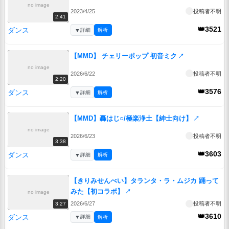
no image
2023/4/25
投稿者不明
2:41
👑3521
ダンス
▼
詳細
解析
【MMD】 チェリーポップ 初音ミク
↗
no image
2026/6/22
投稿者不明
2:20
👑3576
ダンス
▼
詳細
解析
【MMD】轟はじ○/極楽浄土【紳士向け】
↗
no image
2026/6/23
投稿者不明
3:38
👑3603
ダンス
▼
詳細
解析
【きりみせんべい】タランタ・ラ・ムジカ 踊って
みた【初コラボ】
↗
no image
2026/6/27
投稿者不明
3:27
👑3610
ダンス
▼
詳細
解析