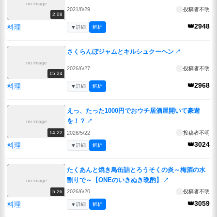
no image
2021/8/29
投稿者不明
2:08
👑2948
料理
▼
詳細
解析
さくらんぼジャムとキルシュクーヘン
↗
no image
2026/6/27
投稿者不明
15:24
👑2968
料理
▼
詳細
解析
えっ、たった1000円でおウチ居酒屋開いて豪遊
を！？
↗
no image
2026/5/22
投稿者不明
14:22
👑3024
料理
▼
詳細
解析
たくあんと焼き鳥缶詰とろうそくの炎～梅酒の水
割りで～【ONEのいきぬき晩酌】
↗
no image
2026/6/20
投稿者不明
5:26
👑3059
料理
▼
詳細
解析