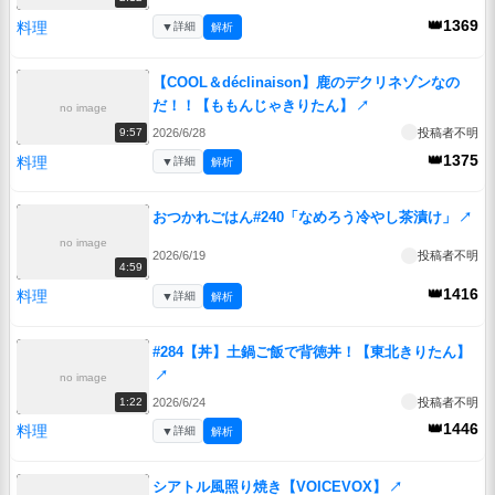
👑1369
料理
▼
詳細
解析
【COOL＆déclinaison】鹿のデクリネゾンなの
だ！！【ももんじゃきりたん】
↗
no image
2026/6/28
投稿者不明
9:57
👑1375
料理
▼
詳細
解析
おつかれごはん#240「なめろう冷やし茶漬け」
↗
no image
2026/6/19
投稿者不明
4:59
👑1416
料理
▼
詳細
解析
#284【丼】土鍋ご飯で背徳丼！【東北きりたん】
↗
no image
2026/6/24
投稿者不明
1:22
👑1446
料理
▼
詳細
解析
シアトル風照り焼き【VOICEVOX】
↗