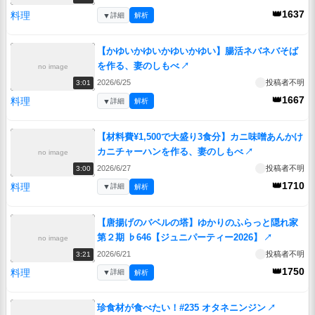
👑1637
料理
▼
詳細
解析
【かゆいかゆいかゆいかゆい】腸活ネバネバそば
を作る、妻のしもべ
↗
no image
2026/6/25
投稿者不明
3:01
👑1667
料理
▼
詳細
解析
【材料費¥1,500で大盛り3食分】カニ味噌あんかけ
カニチャーハンを作る、妻のしもべ
↗
no image
2026/6/27
投稿者不明
3:00
👑1710
料理
▼
詳細
解析
【唐揚げのバベルの塔】ゆかりのふらっと隠れ家
第２期 ♭646【ジュニパーティー2026】
↗
no image
2026/6/21
投稿者不明
3:21
👑1750
料理
▼
詳細
解析
珍食材が食べたい！#235 オタネニンジン
↗