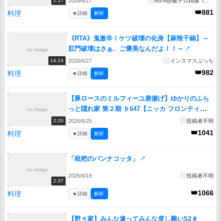
2026/6/27
Ru-A@飯テロ姉妹（姉）
2:17
👑881
料理
▼
詳細
解析
《RTA》鬼激辛！ケツ破壊の化身【麻辣干鍋】～
肛門破壊はさぁ、ご褒美なんだよ！！～
↗
no image
2026/6/27
インスマスぶっち
14:24
👑982
料理
▼
詳細
解析
【豚ロースのミルフィーユ唐揚げ】ゆかりのふら
っと隠れ家 第２期 ♭647【ニッカ フロンティ
no image
ア】
↗
2026/6/25
投稿者不明
2:20
👑1041
料理
▼
詳細
解析
「枇杷のパンナコッタ」
↗
no image
2026/6/19
投稿者不明
2:37
👑1066
料理
▼
詳細
解析
【野々家】みんな違ってみんな度し難いS2＃