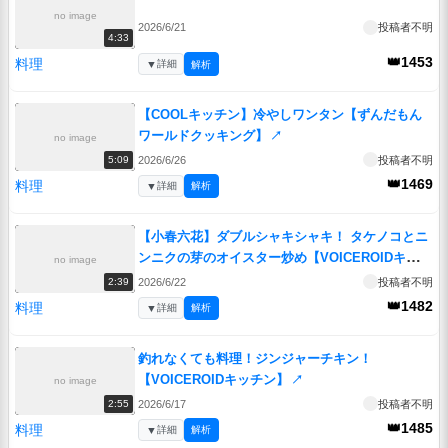
no image
2026/6/21
投稿者不明
4:33
👑1453
料理
▼
詳細
解析
【COOLキッチン】冷やしワンタン【ずんだもん
ワールドクッキング】
↗
no image
2026/6/26
投稿者不明
5:09
👑1469
料理
▼
詳細
解析
【小春六花】ダブルシャキシャキ！ タケノコとニ
ンニクの芽のオイスター炒め【VOICEROIDキッチ
no image
ン】
↗
2026/6/22
投稿者不明
2:39
👑1482
料理
▼
詳細
解析
釣れなくても料理！ジンジャーチキン！
【VOICEROIDキッチン】
↗
no image
2026/6/17
投稿者不明
2:55
👑1485
料理
▼
詳細
解析