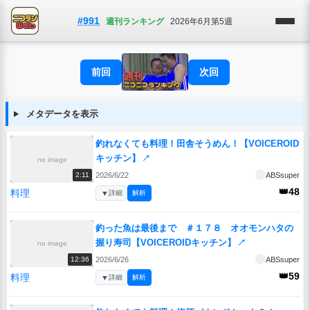
#991
週刊ランキング
2026年6月第5週
前回
次回
メタデータを表示
釣れなくても料理！田舎そうめん！【VOICEROID
キッチン】
↗
no image
2026/6/22
ABSsuper
2:11
👑48
料理
▼
詳細
解析
釣った魚は最後まで ＃１７８ オオモンハタの
握り寿司【VOICEROIDキッチン】
↗
no image
2026/6/26
ABSsuper
12:36
👑59
料理
▼
詳細
解析