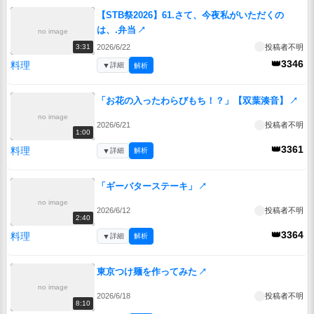
【STB祭2026】61.さて、今夜私がいただくの
は、.弁当
↗
no image
2026/6/22
投稿者不明
3:31
👑3346
料理
▼
詳細
解析
「お花の入ったわらびもち！？」【双葉湊音】
↗
no image
2026/6/21
投稿者不明
1:00
👑3361
料理
▼
詳細
解析
「ギーバターステーキ」
↗
no image
2026/6/12
投稿者不明
2:40
👑3364
料理
▼
詳細
解析
東京つけ麺を作ってみた
↗
no image
2026/6/18
投稿者不明
8:10