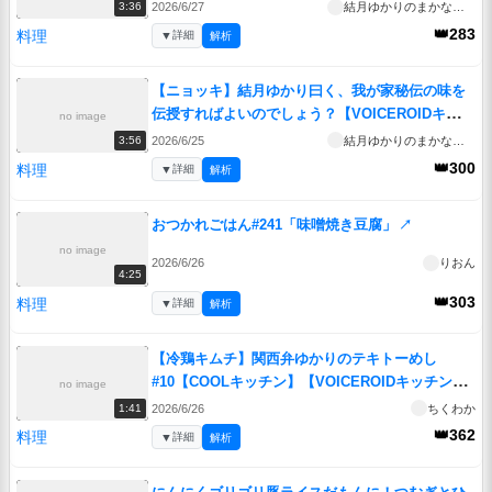
↗
2026/6/27
結月ゆかりのまかない処
3:36
👑283
料理
▼
詳細
解析
【ニョッキ】結月ゆかり曰く、我が家秘伝の味を
伝授すればよいのでしょう？【VOICEROIDキッチ
no image
ン】
↗
2026/6/25
結月ゆかりのまかない処
3:56
👑300
料理
▼
詳細
解析
おつかれごはん#241「味噌焼き豆腐」
↗
no image
2026/6/26
りおん
4:25
👑303
料理
▼
詳細
解析
【冷鶏キムチ】関西弁ゆかりのテキトーめし
#10【COOLキッチン】【VOICEROIDキッチン】
no image
↗
2026/6/26
ちくわか
1:41
👑362
料理
▼
詳細
解析