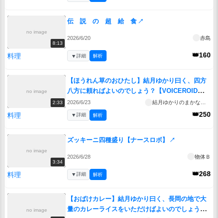
伝 説 の 超 給 食
↗
no image
2026/6/20
赤島
8:13
👑160
料理
▼
詳細
解析
【ほうれん草のおひたし】結月ゆかり曰く、四方
八方に頼ればよいのでしょう？【VOICEROIDキッ
no image
チン】
↗
2026/6/23
結月ゆかりのまかない処
2:33
👑250
料理
▼
詳細
解析
ズッキーニ四種盛り【ナースロボ】
↗
no image
2026/6/28
物体Ｂ
3:34
👑268
料理
▼
詳細
解析
【おばけカレー】結月ゆかり曰く、長岡の地で大
量のカレーライスをいただけばよいのでしょう？
no image