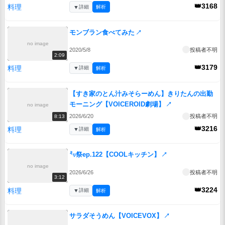
👑3168
料理
▼
詳細
解析
モンブラン食べてみた
↗
no image
2020/5/8
投稿者不明
2:09
👑3179
料理
▼
詳細
解析
【すき家のとん汁みそらーめん】きりたんの出勤
モーニング【VOICEROID劇場】
↗
no image
2026/6/20
投稿者不明
8:13
👑3216
料理
▼
詳細
解析
㍉祭ep.122【COOLキッチン】
↗
no image
2026/6/26
投稿者不明
3:12
👑3224
料理
▼
詳細
解析
サラダそうめん【VOICEVOX】
↗