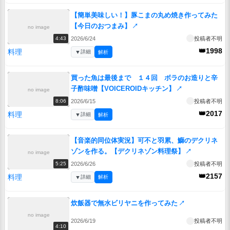
【簡単美味しい！】豚こまの丸め焼き作ってみた
【今日のおつまみ】
↗
no image
2026/6/24
投稿者不明
4:43
👑1998
料理
▼
詳細
解析
買った魚は最後まで １４回 ボラのお造りと辛
子酢味噌【VOICEROIDキッチン】
↗
no image
2026/6/15
投稿者不明
8:06
👑2017
料理
▼
詳細
解析
【音楽的同位体実況】可不と羽累、鰤のデクリネ
ゾンを作る。【デクリネゾン料理祭】
↗
no image
2026/6/26
投稿者不明
5:25
👑2157
料理
▼
詳細
解析
炊飯器で無水ビリヤニを作ってみた
↗
no image
2026/6/19
投稿者不明
4:10