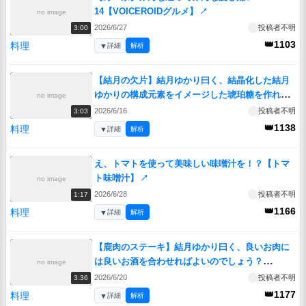
14【VOICEROIDグルメ】
↗
no image
2026/6/27
投稿者不明
3:00
👑1103
料理
▼
詳細
解析
【結月の欠片】結月ゆかり曰く、結晶化した結月
ゆかりの構成元素をイメージした琥珀糖を作れば
no image
よいのでしょう？【VOICEROIDキッチン】
↗
2026/6/16
投稿者不明
3:03
👑1138
料理
▼
詳細
解析
え、トマトを使って美味しい味噌汁を！？【トマ
ト味噌汁】
↗
no image
2026/6/28
投稿者不明
1:17
👑1166
料理
▼
詳細
解析
【鹿肉のステーキ】結月ゆかり曰く、良いお肉に
は良いお酒を合わせればよいのでしょう？
no image
【VOICEROIDキッチン】
↗
2026/6/20
投稿者不明
3:36
👑1177
料理
▼
詳細
解析