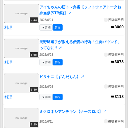
アイちゃんの筋トレ弁当【ソフトウェアトークお
弁当祭(STB祭)】
↗
no image
2026/6/21
投稿者不明
2:44
👑3060
料理
▼
詳細
解析
元野球選手が教える伝説の行為「生肉バウンド」
ってなに？
↗
no image
2026/6/23
投稿者不明
5:55
👑3078
料理
▼
詳細
解析
ビリヤニ【ずんだもん】
↗
no image
2026/6/25
投稿者不明
3:36
👑3118
料理
▼
詳細
解析
ミクロネシアンチキン【ナースロボ】
↗
no image
2026/6/11
投稿者不明
3:20