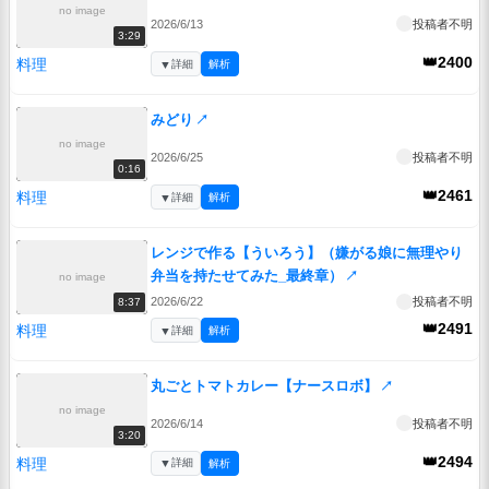
no image
2026/6/13
投稿者不明
3:29
👑2400
料理
▼
詳細
解析
みどり
↗
no image
2026/6/25
投稿者不明
0:16
👑2461
料理
▼
詳細
解析
レンジで作る【ういろう】（嫌がる娘に無理やり
弁当を持たせてみた_最終章）
↗
no image
2026/6/22
投稿者不明
8:37
👑2491
料理
▼
詳細
解析
丸ごとトマトカレー【ナースロボ】
↗
no image
2026/6/14
投稿者不明
3:20
👑2494
料理
▼
詳細
解析