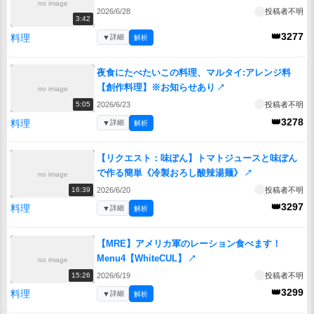
no image
2026/6/28
投稿者不明
3:42
👑3277
料理
▼
詳細
解析
夜食にたべたいこの料理、マルタイ:アレンジ料
【創作料理】※お知らせあり
↗
no image
2026/6/23
投稿者不明
5:05
👑3278
料理
▼
詳細
解析
【リクエスト：味ぽん】トマトジュースと味ぽん
で作る簡単《冷製おろし酸辣湯麺》
↗
no image
2026/6/20
投稿者不明
16:39
👑3297
料理
▼
詳細
解析
【MRE】アメリカ軍のレーション食べます！
Menu4【WhiteCUL】
↗
no image
2026/6/19
投稿者不明
15:26
👑3299
料理
▼
詳細
解析