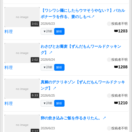
【ワシワシ麺にしたらウマそうやない？】バカル
ボナーラを作る、妻のしもべ
↗
no image
2026/6/23
投稿者不明
3:01
👑1203
料理
▼
詳細
解析
わさびとお蕎麦【ずんだもんワールドクッキン
グ】
↗
no image
2026/6/24
投稿者不明
2:02
👑1208
料理
▼
詳細
解析
真鯛のデクリネゾン【ずんだもんワールドクッキ
ング】
↗
no image
2026/6/25
投稿者不明
6:33
👑1210
料理
▼
詳細
解析
卵の炊き込みご飯を作るきりたん。
↗
no image
2026/6/23
投稿者不明
2:12