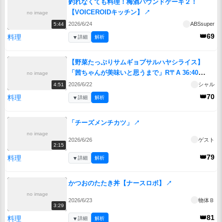
釣れなくても料理！梅酒パウンドケーキ２！
【VOICEROIDキッチン】
↗
no image
2026/6/24
ABSsuper
5:44
👑69
料理
▼
詳細
解析
【野菜たっぷりサムギョプサルハヤシライス】
「茜ちゃんが美味いと思うまで」R〒A 36:40
no image
WR
↗
2026/6/22
シャル
4:51
👑70
料理
▼
詳細
解析
「チーズメンチカツ」
↗
no image
2026/6/26
ゲスト
2:15
👑79
料理
▼
詳細
解析
かつおのたたき丼【ナースロボ】
↗
no image
2026/6/23
物体Ｂ
3:29
👑81
料理
▼
詳細
解析