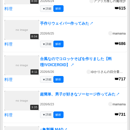
2026/6/24
アフリカ推しの魔理沙
8:00
👑615
料理
▼
詳細
解析
手作りウェイパー作ってみた
↗
no image
2026/6/25
mamama
8:04
👑686
料理
▼
詳細
解析
台風なのでコロッケそばを作りました【料
理/VOICEROID】
↗
no image
2026/6/26
ゆかりさんの目分量ごはん
8:11
👑717
料理
▼
詳細
解析
超簡単、男子が好きなソーセージ作ってみた
↗
no image
2026/6/23
mamama
3:35
👑731
料理
▼
詳細
解析
○亀製麺 MAD
↗