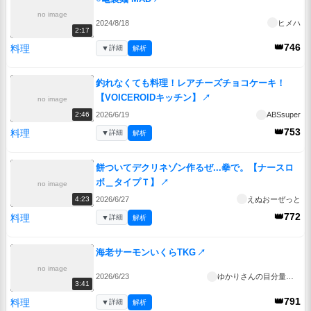
no image
2024/8/18
ヒメハ
2:17
👑746
料理
▼
詳細
解析
釣れなくても料理！レアチーズチョコケーキ！
【VOICEROIDキッチン】
↗
no image
2026/6/19
ABSsuper
2:46
👑753
料理
▼
詳細
解析
餅ついてデクリネゾン作るぜ...拳で。【ナースロ
ボ＿タイプＴ】
↗
no image
2026/6/27
えぬおーぜっと
4:23
👑772
料理
▼
詳細
解析
海老サーモンいくらTKG
↗
no image
2026/6/23
ゆかりさんの目分量ごはん
3:41
👑791
料理
▼
詳細
解析