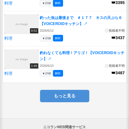
👑3395
料理
▼
詳細
解析
釣った魚は最後まで ＃１７７ キスの天ぷら６
【VOICEROIDキッチン】
↗
no image
2026/6/12
投稿者不明
9:52
👑3437
料理
▼
詳細
解析
釣れなくても料理！アリゴ！【VOICEROIDキッチ
ン】
↗
no image
2026/6/10
投稿者不明
1:49
👑3487
料理
▼
詳細
解析
もっと見る
ニコランWEB関連サービス