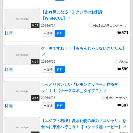
【あれ気になる！】クジラのお刺身
【WhiteCUL】
↗
no image
2026/6/24
AbaBabA@コンポーネント
6:08
👑571
料理
▼
詳細
解析
ケーキですわ！！【ももんじゃしないきりたん】
↗
no image
2026/6/25
のいぬ
4:54
👑599
料理
▼
詳細
解析
しっとりおいしい『レモンクッキー』作るぞ
ッ！！！【ナースロボ＿タイプＴ】
↗
no image
2026/6/23
えぬおーぜっと
3:45
👑607
料理
▼
詳細
解析
【エジプト料理】炭水化物の暴力「コシャリ」を
食べに東京へ行こう！【コシャリ屋コーピー】
↗
no image