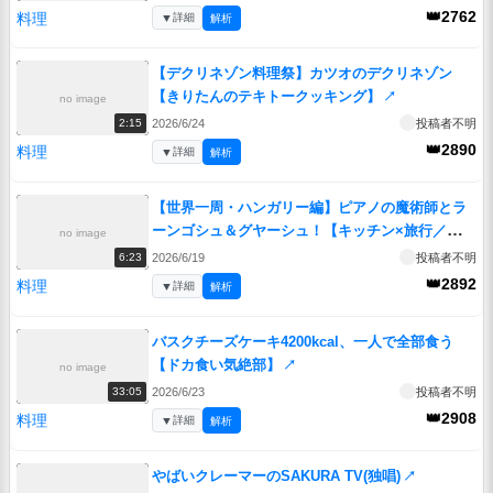
👑2762
料理
▼
詳細
解析
【デクリネゾン料理祭】カツオのデクリネゾン
【きりたんのテキトークッキング】
↗
no image
2026/6/24
投稿者不明
2:15
👑2890
料理
▼
詳細
解析
【世界一周・ハンガリー編】ピアノの魔術師とラ
ーンゴシュ＆グヤーシュ！【キッチン×旅行／地球
no image
ぐるっと旅！】
↗
2026/6/19
投稿者不明
6:23
👑2892
料理
▼
詳細
解析
バスクチーズケーキ4200kcal、一人で全部食う
【ドカ食い気絶部】
↗
no image
2026/6/23
投稿者不明
33:05
👑2908
料理
▼
詳細
解析
やばいクレーマーのSAKURA TV(独唱)
↗