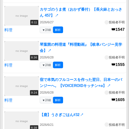
カサゴのうま煮（おかず番付）【長火鉢とおっさ
ん 457】
↗
no image
2026/6/27
投稿者不明
6:11
👑1547
料理
▼
詳細
解析
琴葉茜の料理道『料理動画』【岐阜バンジー見学
会】
↗
no image
2026/6/28
投稿者不明
8:36
👑1555
料理
▼
詳細
解析
宿で本気のフルコースを作った翌日、日本一のバ
ンジーへ。【VOICEROIDキッチン+α】
↗
no image
2026/6/28
投稿者不明
9:24
👑1605
料理
▼
詳細
解析
【鹿】うさぎごはん#32
↗
no image
2026/6/21
投稿者不明
6:38