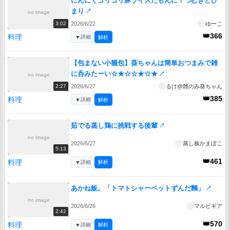
にんにくゴリゴリ豚ライスだもんに！つむぎとひ
まり
↗
no image
2026/6/22
ゆーこ
3:02
👑366
料理
▼
詳細
解析
【包まない小籠包】葵ちゃんは簡単おつまみで雑
に呑みたーい☆★☆☆★☆★
↗
no image
2026/6/27
るけ@雑のみ葵ちゃん
2:27
👑385
料理
▼
詳細
解析
茹でる蒸し鶏に挑戦する後輩
↗
no image
2026/6/27
蒸し板かまぼこ
5:13
👑461
料理
▼
詳細
解析
あかね飯。「トマトシャーベットずんだ麵」
↗
no image
2026/6/26
マルピギア
2:42
👑570
料理
▼
詳細
解析