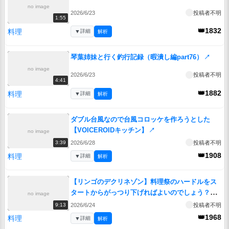
no image
2026/6/23
投稿者不明
1:55
👑1832
料理
▼
詳細
解析
琴葉姉妹と行く釣行記録（暇潰し編part76）
↗
no image
2026/6/23
投稿者不明
4:41
👑1882
料理
▼
詳細
解析
ダブル台風なので台風コロッケを作ろうとした
【VOICEROIDキッチン】
↗
no image
2026/6/28
投稿者不明
3:39
👑1908
料理
▼
詳細
解析
【リンゴのデクリネゾン】料理祭のハードルをス
タートからがっつり下げればよいのでしょう？
no image
【デクリネゾン料理祭】
↗
2026/6/24
投稿者不明
9:13
👑1968
料理
▼
詳細
解析