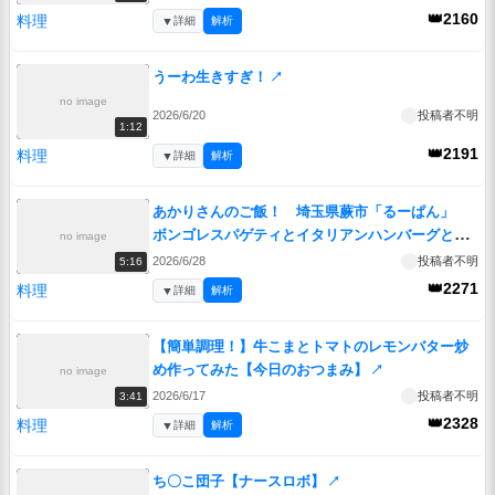
👑2160
料理
▼
詳細
解析
うーわ生きすぎ！
↗
no image
2026/6/20
投稿者不明
1:12
👑2191
料理
▼
詳細
解析
あかりさんのご飯！ 埼玉県蕨市「るーぱん」
ボンゴレスパゲティとイタリアンハンバーグとピ
no image
ッツァカルボナーラ
↗
2026/6/28
投稿者不明
5:16
👑2271
料理
▼
詳細
解析
【簡単調理！】牛こまとトマトのレモンバター炒
め作ってみた【今日のおつまみ】
↗
no image
2026/6/17
投稿者不明
3:41
👑2328
料理
▼
詳細
解析
ち〇こ団子【ナースロボ】
↗