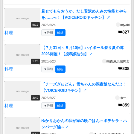
見せてもらおうか、だし贅沢めんみの性能とやら
を……っ！【VOICEROIDキッチン】
↗
no image
2026/6/24
miyabi
5:17
👑827
料理
▼
詳細
解析
【７月31日～８月10日】ハイボール祭り夏の陣
2026開催！【投稿祭告知】
↗
no image
2026/6/23
蛸責屋烏賊狗斎
1:28
👑838
料理
▼
詳細
解析
『チーズぎゅどん』雪ちゃんの深夜飯なんだよ！
【VOICEROIDキチン】
↗
no image
2026/6/27
ゆーこ
3:42
👑859
料理
▼
詳細
解析
ゆかりおかんの我が家の晩ごはん～ポテサラ・ハ
ンバーグ編～
↗
no image