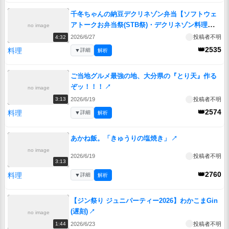
千冬ちゃんの納豆デクリネゾン弁当【ソフトウェ
アトークお弁当祭(STB祭)・デクリネゾン料理
no image
祭】
↗
2026/6/27
投稿者不明
4:32
👑2535
料理
▼
詳細
解析
ご当地グルメ最強の地、大分県の『とり天』作る
ぞッ！！！
↗
no image
2026/6/19
投稿者不明
3:13
👑2574
料理
▼
詳細
解析
あかね飯。「きゅうりの塩焼き」
↗
no image
2026/6/19
投稿者不明
3:13
👑2760
料理
▼
詳細
解析
【ジン祭り ジュニパーティー2026】わかこまGin
(遅刻)
↗
no image
2026/6/23
投稿者不明
1:44