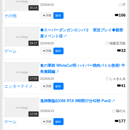
no image
2026/6/25
IT
30:15
👑106
その他
▼
詳細
解析
◆スーパーダンガンロンパ２ 実況プレイ◆親密
度イベント④
↗
no image
2026/6/25
稲葉百万鉄
29:27
👑33
ゲーム
▼
詳細
解析
食の軍師 WhiteCul明 ハイパー焼肉バトル勃発! 牛
角激闘編
↗
no image
2026/6/26
しゃきん太
17:03
👑41
エンターテイメント
▼
詳細
解析
鬼神降臨伝ONI RTA 8時間37分42秒 Part2
↗
no image
2026/6/19
猫の人
12:06
👑177
ゲーム
▼
詳細
解析