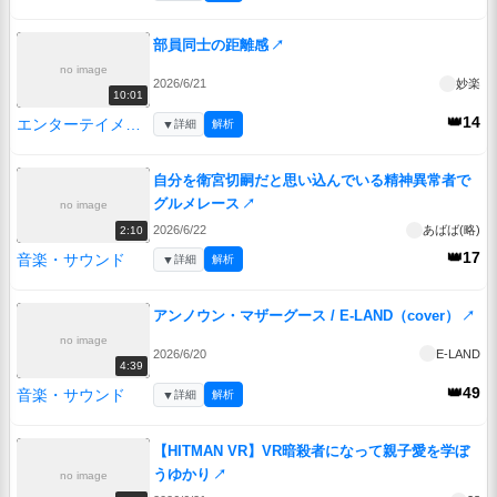
部員同士の距離感
↗
no image
2026/6/21
妙楽
10:01
👑14
エンターテイメント
▼
詳細
解析
自分を衛宮切嗣だと思い込んでいる精神異常者で
グルメレース
↗
no image
2026/6/22
あばば(略)
2:10
👑17
音楽・サウンド
▼
詳細
解析
アンノウン・マザーグース / E-LAND（cover）
↗
no image
2026/6/20
E-LAND
4:39
👑49
音楽・サウンド
▼
詳細
解析
【HITMAN VR】VR暗殺者になって親子愛を学ぼ
うゆかり
↗
no image