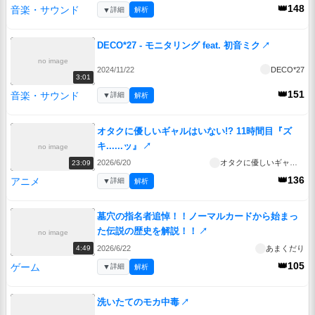
👑148
音楽・サウンド
▼
詳細
解析
DECO*27 - モニタリング feat. 初音ミク
↗
no image
2024/11/22
DECO*27
3:01
👑151
音楽・サウンド
▼
詳細
解析
オタクに優しいギャルはいない!? 11時間目『ズ
キ......ッ』
↗
no image
2026/6/20
オタクに優しいギャルはいない!?
23:09
👑136
アニメ
▼
詳細
解析
墓穴の指名者追悼！！ノーマルカードから始まっ
た伝説の歴史を解説！！
↗
no image
2026/6/22
あまくだり
4:49
👑105
ゲーム
▼
詳細
解析
洗いたてのモカ中毒
↗