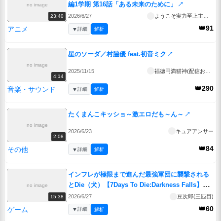
編1学期 第16話「ある未来のために」
↗
no image
2026/6/27
ようこそ実力至上主義の教室へ 4th Season 2年生編1学期
23:40
👑91
アニメ
▼
詳細
解析
星のソーダ／村脇優 feat.初音ミク
↗
no image
2025/11/15
福徳円満猫神(配信お休み中)
4:14
👑290
音楽・サウンド
▼
詳細
解析
たくまんこキッショ～激エロだも～ん～
↗
no image
2026/6/23
キュアアンサー
2:08
👑84
その他
▼
詳細
解析
インフレが極限まで進んだ最強軍団に襲撃される
とDie（犬）【7Days To Die:Darkness Falls】＃
no image
35
↗
2026/6/27
豆次郎(三匹目)
15:38
👑60
ゲーム
▼
詳細
解析