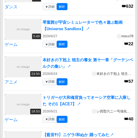
👑632
ダンス
▼
詳細
解析
琴葉茜が宇宙シミュレーターで色々遊ぶ動画
【Universe Sandbox】
↗
no image
2026/6/27
moco78
5:49
👑22
ゲーム
▼
詳細
解析
本好きの下剋上 領主の養女 第十一章「グーテンベ
ルクの集い」
↗
no image
2026/6/24
本好きの下剋上 領主の養女
23:50
👑57
アニメ
▼
詳細
解析
トリガーが大和魂背負ってオーシア空軍に入隊し
た その1【ACE7】
↗
no image
2026/6/21
シ四型六ニ一号強化人間
18:53
👑40
ゲーム
▼
詳細
解析
【藍音ｻﾗ】ニゲラ/和ぬか 踊ってみた
↗