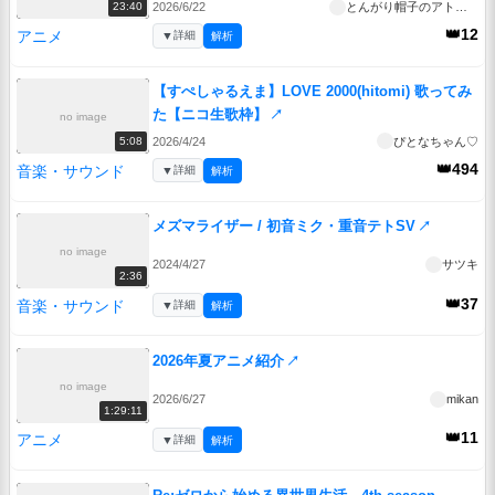
2026/6/22
とんがり帽子のアトリエ
23:40
👑12
アニメ
▼
詳細
解析
【すぺしゃるえま】LOVE 2000(hitomi) 歌ってみ
た【ニコ生歌枠】
↗
no image
2026/4/24
ぴとなちゃん♡
5:08
👑494
音楽・サウンド
▼
詳細
解析
メズマライザー / 初音ミク・重音テトSV
↗
no image
2024/4/27
サツキ
2:36
👑37
音楽・サウンド
▼
詳細
解析
2026年夏アニメ紹介
↗
no image
2026/6/27
mikan
1:29:11
👑11
アニメ
▼
詳細
解析