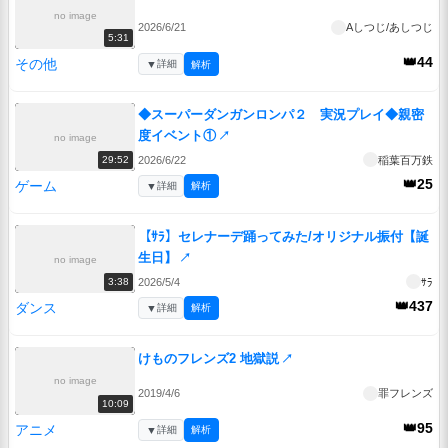
no image
2026/6/21
Aしつじ/あしつじ
5:31
👑44
その他
▼
詳細
解析
◆スーパーダンガンロンパ２ 実況プレイ◆親密
度イベント①
↗
no image
2026/6/22
稲葉百万鉄
29:52
👑25
ゲーム
▼
詳細
解析
【ｻﾗ】セレナーデ踊ってみた/オリジナル振付【誕
生日】
↗
no image
2026/5/4
ｻﾗ
3:38
👑437
ダンス
▼
詳細
解析
けものフレンズ2 地獄説
↗
no image
2019/4/6
罪フレンズ
10:09
👑95
アニメ
▼
詳細
解析