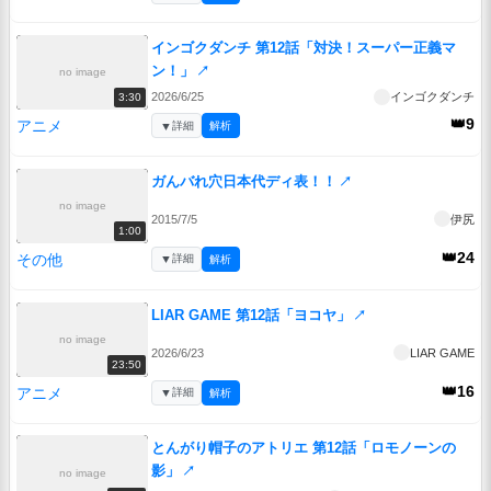
インゴクダンチ 第12話「対決！スーパー正義マ
ン！」
↗
no image
2026/6/25
インゴクダンチ
3:30
👑9
アニメ
▼
詳細
解析
ガんバれ穴日本代ディ表！！
↗
no image
2015/7/5
伊尻
1:00
👑24
その他
▼
詳細
解析
LIAR GAME 第12話「ヨコヤ」
↗
no image
2026/6/23
LIAR GAME
23:50
👑16
アニメ
▼
詳細
解析
とんがり帽子のアトリエ 第12話「ロモノーンの
影」
↗
no image