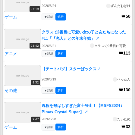
no image
2026/6/24
ずんだおばけ
27:19
👑50
ゲーム
▼
詳細
解析
クラスで2番目に可愛い女の子と友だちになった
#11「『恋人』との年末年始」
↗
no image
2026/6/21
クラスで2番目に可愛い女の子と友だちになった
23:42
👑113
アニメ
▼
詳細
解析
【チートバグ】スターばックス
↗
no image
2026/6/19
ペったん
8:52
👑130
その他
▼
詳細
解析
過程を飛ばしすぎた富士登山！【MSFS2024 /
Pimax Crystal Super】
↗
no image
2026/6/28
たいたぬ
9:47
👑32
ゲーム
▼
詳細
解析