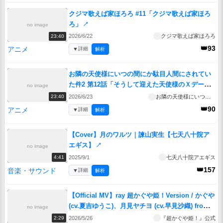
クジマ歌えば家ほろろ #11「クジマ歌えば家ほろ
ろ」
↗
no image
2026/6/22
クジマ歌えば家ほろろ
23:40
👑93
アニメ
▼
詳細
解析
お隣の天使様にいつの間にか駄目人間にされてい
た件2 第12話「そうして迎えた天使様のＸデー」
no image
↗
2026/6/23
お隣の天使様にいつの間にか駄目人間にされていた件2
23:40
👑90
アニメ
▼
詳細
解析
【Cover】月のワルツ｜諫山実生【七天八十院ア
エギス】
↗
no image
2025/9/1
七天八十院アエギス
4:41
👑157
音楽・サウンド
▼
詳細
解析
【Official MV】ray 超かぐや姫！Version / かぐや
(cv.夏吉ゆうこ)、月見ヤチヨ (cv.早見沙織) from
no image
超かぐや姫！
↗
2026/5/26
『超かぐや姫！』公式
2:29