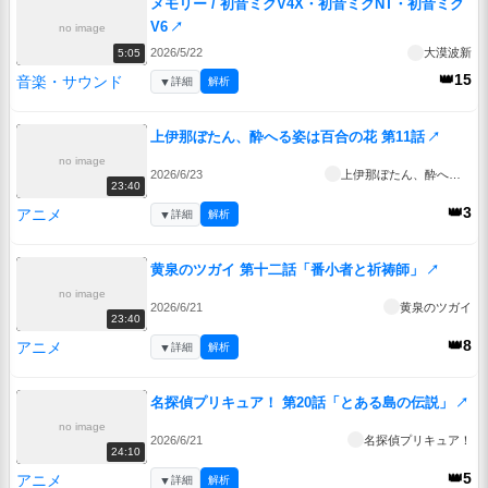
メモリー / 初音ミクV4X・初音ミクNT・初音ミク
V6
↗
no image
2026/5/22
大漠波新
5:05
👑15
音楽・サウンド
▼
詳細
解析
上伊那ぼたん、酔へる姿は百合の花 第11話
↗
no image
2026/6/23
上伊那ぼたん、酔へる姿は百合の花
23:40
👑3
アニメ
▼
詳細
解析
黄泉のツガイ 第十二話「番小者と祈祷師」
↗
no image
2026/6/21
黄泉のツガイ
23:40
👑8
アニメ
▼
詳細
解析
名探偵プリキュア！ 第20話「とある島の伝説」
↗
no image
2026/6/21
名探偵プリキュア！
24:10
👑5
アニメ
▼
詳細
解析