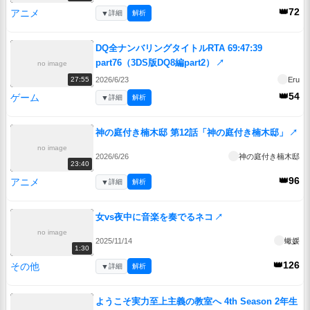
👑72
アニメ
▼
詳細
解析
DQ全ナンバリングタイトルRTA 69:47:39
part76（3DS版DQ8編part2）
↗
no image
2026/6/23
Eru
27:55
👑54
ゲーム
▼
詳細
解析
神の庭付き楠木邸 第12話「神の庭付き楠木邸」
↗
no image
2026/6/26
神の庭付き楠木邸
23:40
👑96
アニメ
▼
詳細
解析
女vs夜中に音楽を奏でるネコ
↗
no image
2025/11/14
蠍媛
1:30
👑126
その他
▼
詳細
解析
ようこそ実力至上主義の教室へ 4th Season 2年生