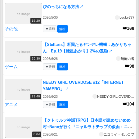
ぴのっちになる方法
↗
no image
2026/5/30
Lucky777
15:20
👑168
その他
▼
詳細
解析
【Stellaris】断固たるヤンデレ機械：あかりちゃ
ん Ep.19【紲星あかり】2%の孤独
↗
no image
2026/6/26
無能力者
25:30
👑98
ゲーム
▼
詳細
解析
NEEDY GIRL OVERDOSE #12「INTERNET
YAMERO」
↗
no image
2026/6/23
NEEDY GIRL OVERDOSE
23:40
👑104
アニメ
▼
詳細
解析
【クトゥルフ神話TRPG】日本語が読めないめめ
村+Nanoが行く『ニャルラトテップの仮面：ニュ
no image
ーヨーク編』 第一話【実卓リプレイ】
↗
2026/6/21
ニコライ・ボルコフ
8:04