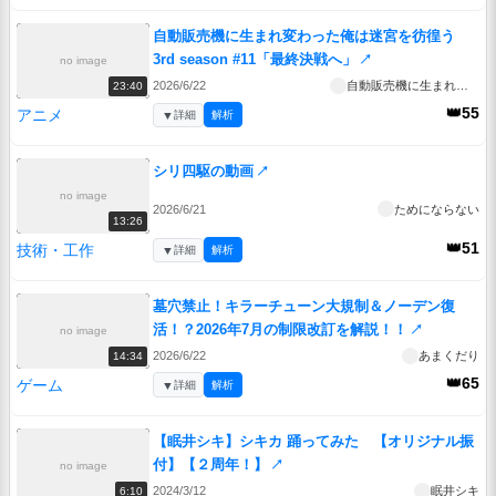
自動販売機に生まれ変わった俺は迷宮を彷徨う
3rd season #11「最終決戦へ」
↗
no image
2026/6/22
自動販売機に生まれ変わった俺は迷宮を彷徨う 3rd season
23:40
👑55
アニメ
▼
詳細
解析
シリ四駆の動画
↗
no image
2026/6/21
ためにならない
13:26
👑51
技術・工作
▼
詳細
解析
墓穴禁止！キラーチューン大規制＆ノーデン復
活！？2026年7月の制限改訂を解説！！
↗
no image
2026/6/22
あまくだり
14:34
👑65
ゲーム
▼
詳細
解析
【眠井シキ】シキカ 踊ってみた 【オリジナル振
付】【２周年！】
↗
no image
2024/3/12
眠井シキ
6:10