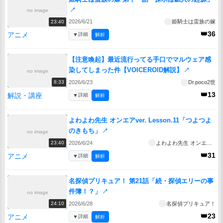
↗
no image
2026/6/21
姫騎士は蛮族の嫁
23:40
👑36
アニメ
▼
詳細
解析
【注意喚起】最近流行ってる手口でマルウェア感
染してしまった件【VOICEROID解説】
↗
no image
2026/6/23
Dr.poco2世
8:33
👑13
解説・講座
▼
詳細
解析
よわよわ先生 オンエアver. Lesson.11「つよつよ
のきもち」
↗
no image
2026/6/24
よわよわ先生 オンエアver.
23:40
👑31
アニメ
▼
詳細
解析
名探偵プリキュア！ 第21話「続・探偵エリーの事
件簿！？」
↗
no image
2026/6/28
名探偵プリキュア！
24:10
👑23
アニメ
▼
詳細
解析