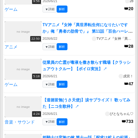
2026/6/21
28
9:56
👑20
ゲーム
▼
詳細
解析
TVアニメ『女神「異世界転生何になりたいです
か」俺「勇者の肋骨で」』 第11話「百合ハーレム
no image
勇者が3番目におとした、王道属性はメインとサブ
2026/6/22
TVアニメ『女神「異世界転生何になりたいですか」俺「勇者の肋骨で」』
22:50
の二人に取られ、インパクトは後発優勢で、中盤
👑28
アニメ
▼
詳細
解析
辺りでは名前ぐらいしか描写されず、終盤では名
前すら出てこなくなる美少女ヒロイン」
↗
従業員の亡霊が毒液を撒き散らす職場【クラッシ
ュアウトクルー】【ボイロ実況】
↗
no image
2026/6/21
戌宮！
5:18
👑47
ゲーム
▼
詳細
解析
【道徳皆無(うさ天使)】涙サプライズ！ 歌ってみ
た【ニコ生歌枠】
↗
no image
2026/6/21
ぴとなちゃん♡
4:24
👑733
音楽・サウンド
▼
詳細
解析
姫騎士は蛮族の嫁 第十一話「探求は鉱人の起源」