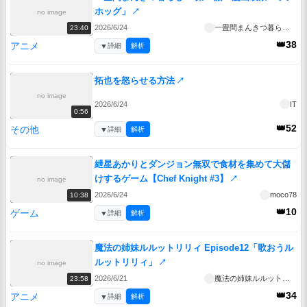
ホッグ」
↗
no image
2026/6/24
一畳間まんきつ暮らし！
23:40
👑38
アニメ
▼
詳細
解析
拓也を怒らせる方法
↗
no image
2026/6/24
IT
0:56
👑52
その他
▼
詳細
解析
紲星あかりとダンジョン無双で食材を集めて大儲
けするゲーム【Chef Knight #3】
↗
no image
2026/6/24
moco78
10:38
👑10
ゲーム
▼
詳細
解析
魔法の姉妹ルルットリリィ Episode12「歌おうル
ルットリリィ」
↗
no image
2026/6/21
魔法の姉妹ルルットリリィ
23:58
👑34
アニメ
▼
詳細
解析