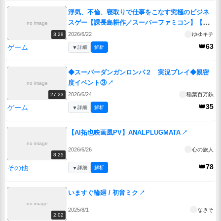
浮気、不倫、寝取りで仕事をこなす究極のビジネ
スゲー【課長島耕作／スーパーファミコン】【レ
no image
トロゲームゆっくり実況解説】
↗
2026/6/22
ゆゆキチ
3:29
👑63
ゲーム
▼
詳細
解析
◆スーパーダンガンロンパ２ 実況プレイ◆親密
度イベント③
↗
no image
2026/6/24
稲葉百万鉄
27:23
👑35
ゲーム
▼
詳細
解析
【AI拓也映画風PV】ANALPLUGMATA
↗
no image
2026/6/26
心の旅人
8:25
👑78
その他
▼
詳細
解析
いますぐ輪廻 / 初音ミク
↗
no image
2025/8/1
なきそ
2:02