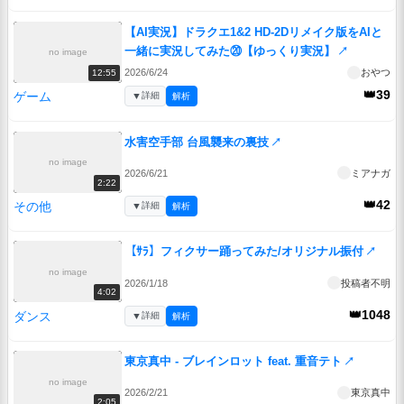
【AI実況】ドラクエ1&2 HD-2Dリメイク版をAIと
一緒に実況してみた⑳【ゆっくり実況】
↗
no image
2026/6/24
おやつ
12:55
👑39
ゲーム
▼
詳細
解析
水害空手部 台風襲来の裏技
↗
no image
2026/6/21
ミアナガ
2:22
👑42
その他
▼
詳細
解析
【ｻﾗ】フィクサー踊ってみた/オリジナル振付
↗
no image
2026/1/18
投稿者不明
4:02
👑1048
ダンス
▼
詳細
解析
東京真中 - ブレインロット feat. 重音テト
↗
no image
2026/2/21
東京真中
2:05