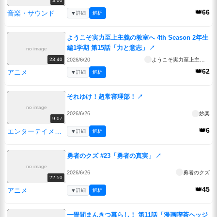
3:00
👑66
音楽・サウンド
▼
詳細
解析
ようこそ実力至上主義の教室へ 4th Season 2年生
編1学期 第15話「力と意志」
↗
no image
2026/6/20
ようこそ実力至上主義の教室へ 4th Season 2年生編1学期
23:40
👑62
アニメ
▼
詳細
解析
それゆけ！超常審理部！
↗
no image
2026/6/26
妙楽
9:07
👑6
エンターテイメント
▼
詳細
解析
勇者のクズ #23「勇者の真実」
↗
no image
2026/6/26
勇者のクズ
22:50
👑45
アニメ
▼
詳細
解析
一畳間まんきつ暮らし！ 第11話「漫画喫茶ヘッジ