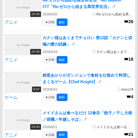
Re:ゼロから始める異世界生活 4th season
#77「Re:ゼロから始まる異世界生活」
↗
no image
2026/6/20
Re:ゼロから始める異世界生活 4th season
24:30
👑26
アニメ
▼
詳細
解析
カナン様はあくまでチョロい 第12話「カナンと供
犠の愛の試練」
↗
no image
2026/6/24
カナン様はあくまでチョロい
23:40
👑18
アニメ
▼
詳細
解析
紲星あかりがダンジョンで食材を仕留めて料理し
まくるゲーム【Chef Knight】
↗
no image
2026/6/22
moco78
9:37
👑4
ゲーム
▼
詳細
解析
メイドさんは食べるだけ 12食目「餃子／干し大根
／袋麺／年越しそば」
↗
no image
2026/6/21
メイドさんは食べるだけ
23:40
👑21
アニメ
▼
詳細
解析