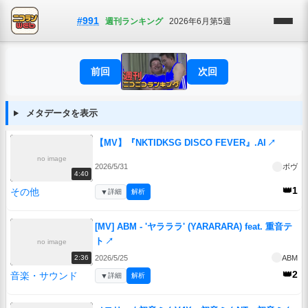
#991
週刊ランキング
2026年6月第5週
前回
次回
メタデータを表示
【MV】『NKTIDKSG DISCO FEVER』.AI
↗
no image
2026/5/31
ボヴ
4:40
👑1
その他
▼
詳細
解析
[MV] ABM - 'ヤラララ' (YARARARA) feat. 重音テ
ト
↗
no image
2026/5/25
ABM
2:36
👑2
音楽・サウンド
▼
詳細
解析