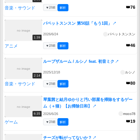
👑76
音楽・サウンド
▼
詳細
解析
パペットスンスン 第50話「もう1回」
↗
no image
2026/6/24
パペットスンスン
1:39
👑46
アニメ
▼
詳細
解析
ループザルーム / ルシノ feat. 初音ミク
↗
no image
2025/12/18
ルシノ
2:14
👑80
音楽・サウンド
▼
詳細
解析
琴葉茜と結月ゆかりと汚い部屋を掃除をするゲー
ム（＋猫）【お掃除日和】
↗
no image
2026/6/26
moco78
6:35
👑19
ゲーム
▼
詳細
解析
チーズが転がってないか？
↗