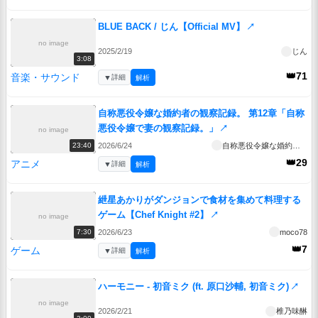
BLUE BACK / じん【Official MV】
↗
no image
2025/2/19
じん
3:08
👑71
音楽・サウンド
▼
詳細
解析
自称悪役令嬢な婚約者の観察記録。 第12章「自称
悪役令嬢で妻の観察記録。」
↗
no image
2026/6/24
自称悪役令嬢な婚約者の観察記録。
23:40
👑29
アニメ
▼
詳細
解析
紲星あかりがダンジョンで食材を集めて料理する
ゲーム【Chef Knight #2】
↗
no image
2026/6/23
moco78
7:30
👑7
ゲーム
▼
詳細
解析
ハーモニー - 初音ミク (ft. 原口沙輔, 初音ミク)
↗
no image
2026/2/21
椎乃味醂