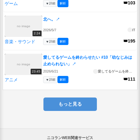
👑103
ゲーム
▼
詳細
解析
北へ。
↗
no image
2026/5/7
IT
2:24
👑195
音楽・サウンド
▼
詳細
解析
愛してるゲームを終わらせたい #10「幼なじみは
止められない」
↗
no image
2026/6/21
愛してるゲームを終わらせたい
23:45
👑111
アニメ
▼
詳細
解析
もっと見る
ニコランWEB関連サービス