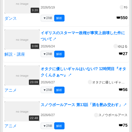
no image
2026/5/19
ｻﾗ
3:20
👑550
ダンス
▼
詳細
解析
イギリスのスターマー政権が事実上崩壊した件に
ついて
↗
no image
2026/6/24
ゆはる
3:06
👑27
解説・講座
▼
詳細
解析
オタクに優しいギャルはいない!? 12時間目『オタ
クくんさぁ〜』
↗
no image
2026/6/27
オタクに優しいギャルはいない!?
23:09
👑56
アニメ
▼
詳細
解析
スノウボールアース 第13話「酒を酌み交わす」
↗
no image
2026/6/27
スノウボールアース
22:48
👑75
アニメ
▼
詳細
解析