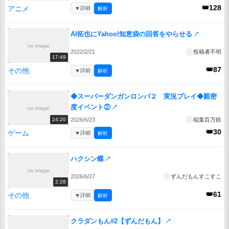
👑128
アニメ
▼
詳細
解析
AI拓也にYahoo!知恵袋の回答をやらせる
↗
no image
2022/2/21
投稿者不明
17:49
👑87
その他
▼
詳細
解析
◆スーパーダンガンロンパ２ 実況プレイ◆親密
度イベント②
↗
no image
2026/6/23
稲葉百万鉄
24:20
👑30
ゲーム
▼
詳細
解析
ハクシン蝶
↗
no image
2026/6/27
ずんだもんすこすこ
2:28
👑61
その他
▼
詳細
解析
クラダンもん#2【ずんだもん】
↗