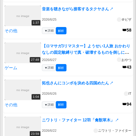
音楽を聴きながら接客するタクヤさん
↗
no image
2026/6/25
＠ピザ
1:37
👑58
その他
▼
詳細
解析
【ロマサガ3リマスター】ようせい1人旅 おかわり
なしの固定敵縛りで真・破壊するものを倒しに行
no image
く part12
↗
2026/6/27
おやつ
27:48
👑43
ゲーム
▼
詳細
解析
拓也さんにコンボを決める四国めたん
↗
no image
2026/6/26
IT
1:04
👑94
その他
▼
詳細
解析
ニワトリ・ファイター 12羽「禽獣草木」
↗
no image
2026/6/22
ニワトリ・ファイター
23:59