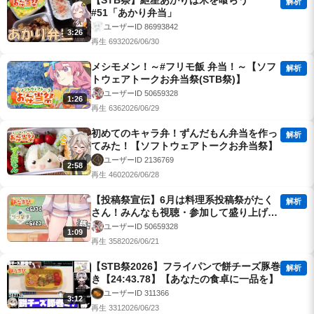
【STB祭】紲星あかりは米を喰らう
解析
#51「あかり弁当」
ユーザーID 86993842
3:26
再生 693
2026/06/30
メシモメン！～#フリモ飯 弁当！～【ソフ
解析
トウェアトークお弁当祭(STB祭)】
ユーザーID 50659328
1:26
再生 636
2026/06/29
初めてのキャラ弁！ずんだもん弁当を作っ
解析
てみた！【ソフトウェアトークお弁当祭】
ユーザーID 2136769
2:58
再生 460
2026/06/28
【投稿祭宣伝】6月は料理系投稿祭がたく
解析
さん！みんなも視聴・参加して盛り上げよ
う【#ふともも感謝祭】
ユーザーID 50659328
1:09
再生 358
2026/06/21
【STB祭2026】フライパンで餅チーズ豚巻
解析
き【24:43.78】【あなたの食卓に一品を】
ユーザーID 311366
3:12
再生 331
2026/06/23