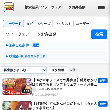
検索結果: ソフトウェアトークお弁当祭
キーワード
タグ
シリーズ
マイリスト
ユーザー
検索
保存した条件・履歴
検索条件
再生数が多い順
メタ情報
12件
並び順
【ゆかマキソースカツ丼弁当】結月ゆかり
解析
はラ族である【ソフトウェアトークお弁当
祭】
ユーザーID 18892227
4:25
再生 3,121
2026/06/27
【STB祭】ずんあん弁当だもん！【ももん
解析
じゃきりたん】