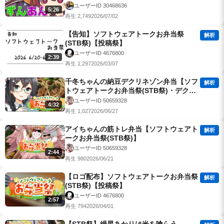
ユーザーID 30468636
5:26
再生 2,749
2026/07/02
【告知】ソフトウェアトークお弁当祭
解析
(STB祭)【投稿祭】
ユーザーID 4676800
2:39
再生 1,297
2026/03/07
千冬ちゃんの納豆デクリネゾン弁当【ソフ
解析
トウェアトークお弁当祭(STB祭)・デクリ
ネゾン料理祭】
ユーザーID 50659328
4:32
再生 1,027
2026/06/27
アイちゃんの筋トレ弁当【ソフトウェアト
解析
ークお弁当祭(STB祭)】
ユーザーID 50659328
2:44
再生 980
2026/06/21
【ロゴ配布】ソフトウェアトークお弁当祭
解析
(STB祭)【投稿祭】
ユーザーID 4676800
2:57
再生 794
2026/04/01