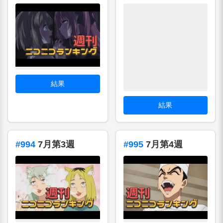
結果
結果
#994
7月第3週
#995
7月第4週