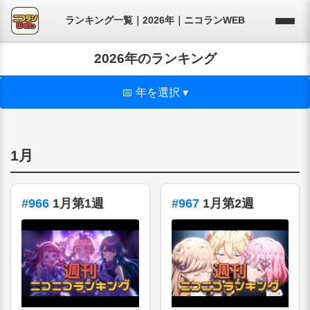
ランキング一覧｜2026年｜ニコランWEB
2026年のランキング
📅 年を選択 ▾
1月
#966
1月第1週
#967
1月第2週