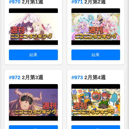
#970
2月第1週
#971
2月第2週
結果
結果
#972
2月第3週
#973
2月第4週