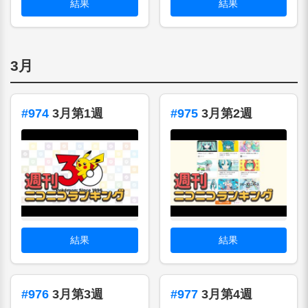
結果
結果
3月
#974
3月第1週
#975
3月第2週
結果
結果
#976
3月第3週
#977
3月第4週