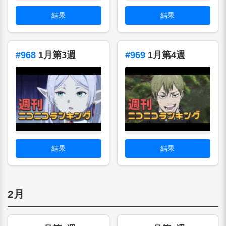
結果
結果
#968
1月第3週
#969
1月第4週
結果
結果
2月