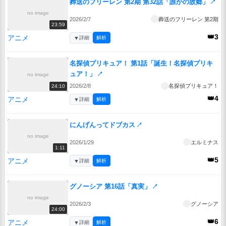
葬送のフリーレン 第2期 第32話「誰かの故郷」
↗
no image
2026/2/7
葬送のフリーレン 第2期
23:59
👑3
アニメ
▼
詳細
解析
名探偵プリキュア！ 第1話「誕生！名探偵プリキ
ュア！」
↗
no image
2026/2/8
名探偵プリキュア！
24:10
👑4
アニメ
▼
詳細
解析
にんげんってドブカス
↗
no image
2026/1/29
エルミナス
1:11
👑5
アニメ
▼
詳細
解析
グノーシア 第16話「真実」
↗
no image
2026/2/3
グノーシア
24:00
👑6
アニメ
▼
詳細
解析