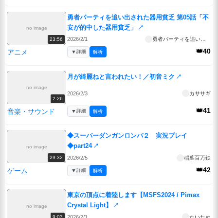
勇者パーティを追い出された器用貧乏 第05話「不
安が的中した器用貧乏」
↗
no image
2026/2/1
勇者パーティを追い出された器用貧乏
23:56
👑40
アニメ
▼
詳細
解析
月が綺麗ねと言われたい！／初音ミク
↗
no image
2026/2/3
カササギ
2:26
👑41
音楽・サウンド
▼
詳細
解析
◆スーパーダンガンロンパ２ 実況プレイ
◆part24
↗
no image
2026/2/5
稲葉百万鉄
29:32
👑42
ゲーム
▼
詳細
解析
東京の頂点に着陸します【MSFS2024 / Pimax
Crystal Light】
↗
no image
2026/2/1
たいたぬ
9:03