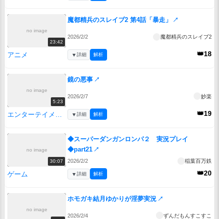
魔都精兵のスレイブ2 第4話「暴走」
↗
no image
2026/2/2
魔都精兵のスレイブ2
23:42
👑18
アニメ
▼
詳細
解析
鏡の悪事
↗
no image
2026/2/7
妙楽
5:23
👑19
エンターテイメント
▼
詳細
解析
◆スーパーダンガンロンパ２ 実況プレイ
◆part21
↗
no image
2026/2/2
稲葉百万鉄
30:07
👑20
ゲーム
▼
詳細
解析
ホモガキ結月ゆかりが淫夢実況
↗
no image
2026/2/4
ずんだもんすこすこ