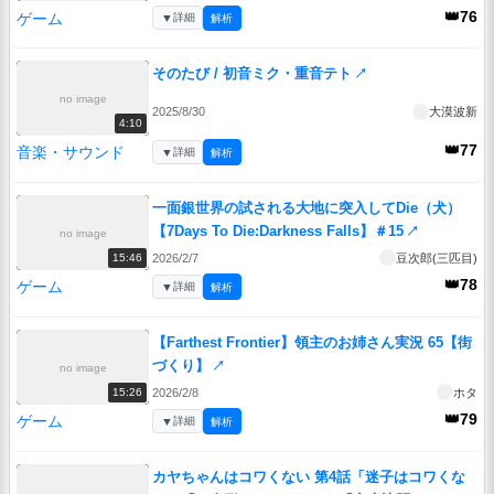
👑76
ゲーム
▼
詳細
解析
そのたび / 初音ミク・重音テト
↗
no image
2025/8/30
大漠波新
4:10
👑77
音楽・サウンド
▼
詳細
解析
一面銀世界の試される大地に突入してDie（犬）
【7Days To Die:Darkness Falls】＃15
↗
no image
2026/2/7
豆次郎(三匹目)
15:46
👑78
ゲーム
▼
詳細
解析
【Farthest Frontier】領主のお姉さん実況 65【街
づくり】
↗
no image
2026/2/8
ホタ
15:26
👑79
ゲーム
▼
詳細
解析
カヤちゃんはコワくない 第4話「迷子はコワくな