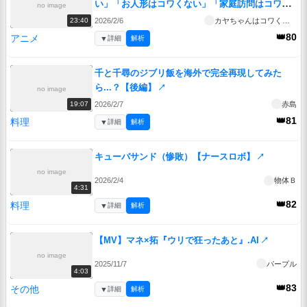
い」「お人形はコワくない」「家庭訪問はコワく
no image
ない?」
↗
2026/2/6
カヤちゃんはコワくない
23:40
👑80
アニメ
▼
詳細
解析
千と千尋のジブリ飯を海外で完全再現してみた
ら...？【後編】
↗
no image
2026/2/7
赤島
19:07
👑81
料理
▼
詳細
解析
キューバサンド（惨敗）【ナースロボ】
↗
no image
2026/2/4
物体Ｂ
4:31
👑82
料理
▼
詳細
解析
【MV】マネ×拓『ウリで狂ったあと』.AI
↗
no image
2025/11/7
パープル
4:03
👑83
その他
▼
詳細
解析