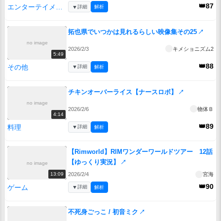
👑87
エンターテイメント
▼
詳細
解析
拓也県でいつかは見れるらしい映像集その25
↗
no image
2026/2/3
キメショニズム2
5:49
👑88
その他
▼
詳細
解析
チキンオーバーライス【ナースロボ】
↗
no image
2026/2/6
物体Ｂ
4:14
👑89
料理
▼
詳細
解析
【Rimworld】RIMワンダーワールドツアー 12話
【ゆっくり実況】
↗
no image
2026/2/4
宮海
13:09
👑90
ゲーム
▼
詳細
解析
不死身ごっこ / 初音ミク
↗