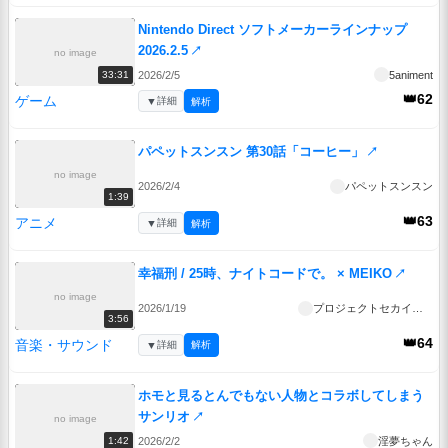
Nintendo Direct ソフトメーカーラインナップ
2026.2.5
↗
no image
2026/2/5
5animent
33:31
👑62
ゲーム
▼
詳細
解析
パペットスンスン 第30話「コーヒー」
↗
no image
2026/2/4
パペットスンスン
1:39
👑63
アニメ
▼
詳細
解析
幸福刑 / 25時、ナイトコードで。 × MEIKO
↗
no image
2026/1/19
プロジェクトセカイ公式
3:56
👑64
音楽・サウンド
▼
詳細
解析
ホモと見るとんでもない人物とコラボしてしまう
サンリオ
↗
no image
2026/2/2
淫夢ちゃん
1:42