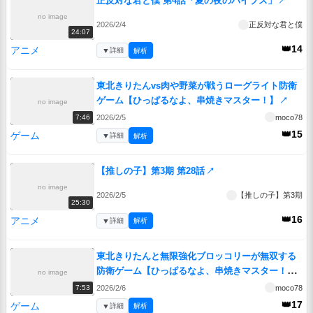
正反対な君と僕 第4話「夏の夜のバイブス」
↗
no image
2026/2/4
正反対な君と僕
24:07
👑14
アニメ
▼
詳細
解析
東北きりたんvs肉や野菜が戦うローグライト防衛
ゲーム【ひっぱるなよ、串焼きマスター！】
↗
no image
2026/2/5
moco78
7:46
👑15
ゲーム
▼
詳細
解析
【推しの子】第3期 第28話
↗
no image
2026/2/5
【推しの子】第3期
25:30
👑16
アニメ
▼
詳細
解析
東北きりたんと無限強化ブロッコリーが無双する
防衛ゲーム【ひっぱるなよ、串焼きマスター！】
no image
↗
2026/2/6
moco78
7:53
👑17
ゲーム
▼
詳細
解析