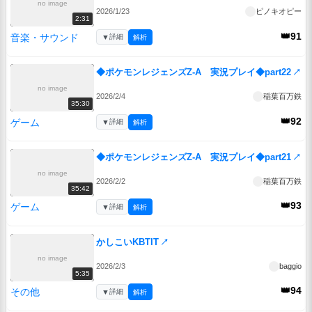
no image
2026/1/23
ピノキオピー
2:31
👑91
音楽・サウンド
▼
詳細
解析
◆ポケモンレジェンズZ-A 実況プレイ◆part22
↗
no image
2026/2/4
稲葉百万鉄
35:30
👑92
ゲーム
▼
詳細
解析
◆ポケモンレジェンズZ-A 実況プレイ◆part21
↗
no image
2026/2/2
稲葉百万鉄
35:42
👑93
ゲーム
▼
詳細
解析
かしこいKBTIT
↗
no image
2026/2/3
baggio
5:35
👑94
その他
▼
詳細
解析