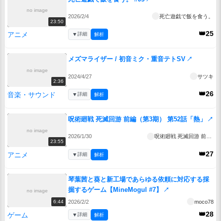
no image
2026/2/4
死亡遊戯で飯を食う。
23:50
👑25
アニメ
▼
詳細
解析
メズマライザー / 初音ミク・重音テトSV
↗
no image
2024/4/27
サツキ
2:36
👑26
音楽・サウンド
▼
詳細
解析
呪術廻戦 死滅回游 前編（第3期） 第52話「熱」
↗
no image
2026/1/30
呪術廻戦 死滅回游 前編（第3期）
23:55
👑27
アニメ
▼
詳細
解析
琴葉茜と葵と新工場であらゆる依頼に対応する採
掘するゲーム【MineMogul #7】
↗
no image
2026/2/2
moco78
6:44
👑28
ゲーム
▼
詳細
解析