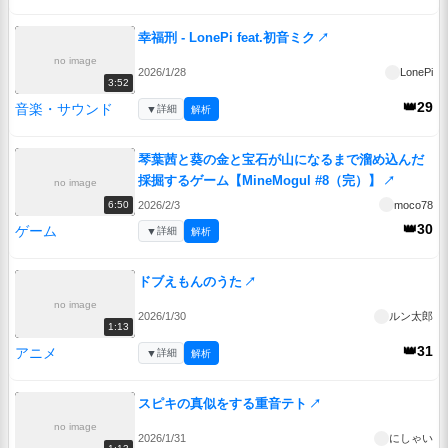
幸福刑 - LonePi feat.初音ミク
↗
no image
2026/1/28
LonePi
3:52
👑29
音楽・サウンド
▼
詳細
解析
琴葉茜と葵の金と宝石が山になるまで溜め込んだ
採掘するゲーム【MineMogul #8（完）】
↗
no image
2026/2/3
moco78
6:50
👑30
ゲーム
▼
詳細
解析
ドブえもんのうた
↗
no image
2026/1/30
ルン太郎
1:13
👑31
アニメ
▼
詳細
解析
スピキの真似をする重音テト
↗
no image
2026/1/31
にしゃい