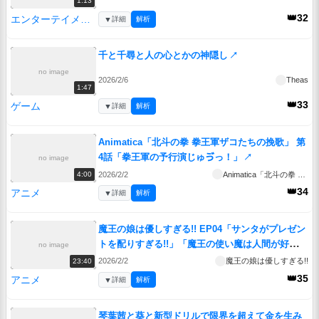
1:13
👑32
エンターテイメント
▼
詳細
解析
千と千尋と人の心とかの神隠し
↗
no image
2026/2/6
Theas
1:47
👑33
ゲーム
▼
詳細
解析
Animatica「北斗の拳 拳王軍ザコたちの挽歌」 第
4話「拳王軍の予行演じゅゔっ！」
↗
no image
2026/2/2
Animatica「北斗の拳 拳王軍ザコたちの挽歌」
4:00
👑34
アニメ
▼
詳細
解析
魔王の娘は優しすぎる!! EP04「サンタがプレゼン
トを配りすぎる!!」「魔王の使い魔は人間が好きす
no image
ぎる!!」
↗
2026/2/2
魔王の娘は優しすぎる!!
23:40
👑35
アニメ
▼
詳細
解析
琴葉茜と葵と新型ドリルで限界を超えて金を生み