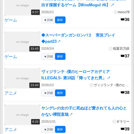
出す採掘するゲーム【MineMogul #6】
↗
no image
2026/2/1
moco78
6:57
👑36
ゲーム
▼
詳細
解析
◆スーパーダンガンロンパ２ 実況プレイ
◆part23
↗
no image
2026/2/4
稲葉百万鉄
33:45
👑37
ゲーム
▼
詳細
解析
ヴィジランテ -僕のヒーローアカデミア
ILLEGALS- 第18話「帰ってきた男」
↗
no image
2026/2/2
ヴィジランテ -僕のヒーローアカデミア ILLEGALS-
23:40
👑38
アニメ
▼
詳細
解析
ヤンデレの女の子に死ぬほど愛されても人の心と
かない禪院直哉
↗
no image
2026/1/31
ギラリー
8:20
👑39
アニメ
▼
詳細
解析