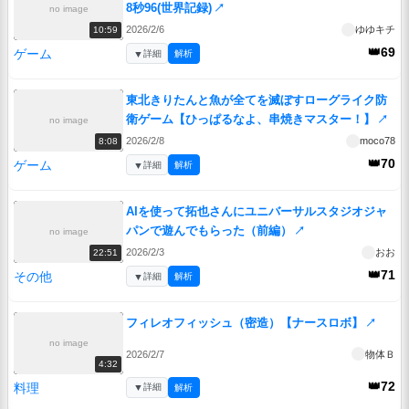
8秒96(世界記録)
↗
no image
2026/2/6
ゆゆキチ
10:59
👑69
ゲーム
▼
詳細
解析
東北きりたんと魚が全てを滅ぼすローグライク防
衛ゲーム【ひっぱるなよ、串焼きマスター！】
↗
no image
2026/2/8
moco78
8:08
👑70
ゲーム
▼
詳細
解析
AIを使って拓也さんにユニバーサルスタジオジャ
パンで遊んでもらった（前編）
↗
no image
2026/2/3
おお
22:51
👑71
その他
▼
詳細
解析
フィレオフィッシュ（密造）【ナースロボ】
↗
no image
2026/2/7
物体Ｂ
4:32
👑72
料理
▼
詳細
解析