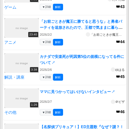
👑43
ゲーム
▼
詳細
解析
「お前ごときが魔王に勝てると思うな」と勇者パ
ーティを追放されたので、王都で気ままに暮らし
no image
たい 第4話「暗闇と光明」
↗
2026/2/2
「お前ごときが魔王に勝てると思うな」と勇者パーティを追放されたので、王都で気ままに暮らしたい
23:40
👑44
アニメ
▼
詳細
解析
カナダで安楽死が死因第5位の規模になってる件に
ついて
↗
no image
2026/2/6
ゆはる
3:38
👑45
解説・講座
▼
詳細
解析
ママに見つかってはいけないインタビュー
↗
no image
2026/2/7
＠ピザ
1:26
👑46
その他
▼
詳細
解析
【名探偵プリキュア！】ED主題歌『なぜ？謎？！