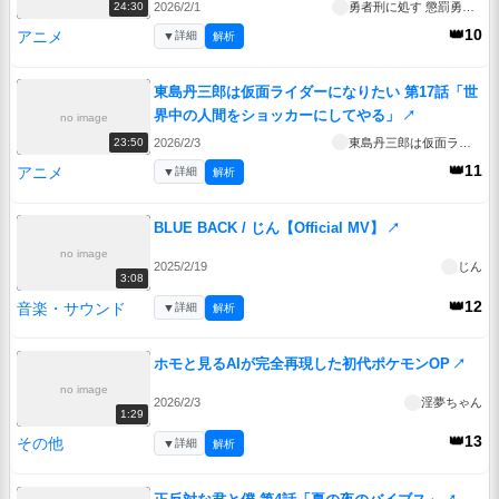
2026/2/1
勇者刑に処す 懲罰勇者9004隊刑務記録
24:30
👑10
アニメ
▼
詳細
解析
東島丹三郎は仮面ライダーになりたい 第17話「世
界中の人間をショッカーにしてやる」
↗
no image
2026/2/3
東島丹三郎は仮面ライダーになりたい
23:50
👑11
アニメ
▼
詳細
解析
BLUE BACK / じん【Official MV】
↗
no image
2025/2/19
じん
3:08
👑12
音楽・サウンド
▼
詳細
解析
ホモと見るAIが完全再現した初代ポケモンOP
↗
no image
2026/2/3
淫夢ちゃん
1:29
👑13
その他
▼
詳細
解析