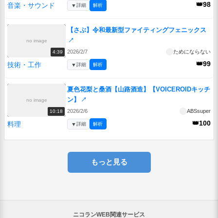
👑98
音楽・サウンド
▼
詳細
解析
【さぶ】令和最新型ファイティングフェニックス
↗
no image
2026/2/7
ためにならない
4:39
👑99
技術・工作
▼
詳細
解析
夏色花梨と桑酒【山路酒造】【VOICEROIDキッチ
ン】
↗
no image
2026/2/6
ABSsuper
10:18
👑100
料理
▼
詳細
解析
もっと見る
ニコランWEB関連サービス