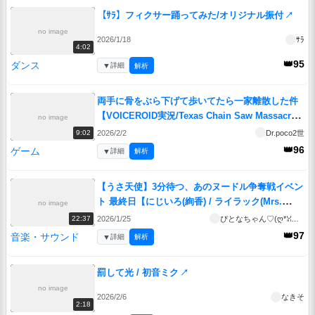
【ｻﾗ】フィクサー踊ってみた/オリジナル振付
↗
no image
2026/1/18
ｻﾗ
4:02
👑95
ダンス
▼
詳細
解析
両手に骨をぶら下げて歩いてたら一家離散した件
【VOICEROID実況/Texas Chain Saw Massacre/
no image
テキサスチェーンソー】
↗
2026/2/2
Dr.poco2世
9:02
👑96
ゲーム
▼
詳細
解析
【うさ天使】3分待つ、あのヌードル争奪戦イベン
ト 最終日【にじいろ(絢香) / ライラック(Mrs.
no image
GREEN APPLE) 歌ってみた】
↗
2026/1/25
ぴとなちゃん♡(ღ*ꈍ◡ꈍ*)✧
22:37
👑97
音楽・サウンド
▼
詳細
解析
罰して光 / 初音ミク
↗
no image
2026/2/6
なきそ
2:18