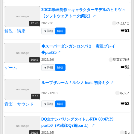
3DCG動画制作～キャラクターモデルのヒミツ～
【ソフトウェアトーク解説】
↗
no image
2026/2/1
ゆえぴこ
12:46
👑51
解説・講座
▼
詳細
解析
◆スーパーダンガンロンパ２ 実況プレイ
◆part25
↗
no image
2026/2/6
稲葉百万鉄
30:43
👑52
ゲーム
▼
詳細
解析
ループザルーム / ルシノ feat. 初音ミク
↗
no image
2025/12/18
ルシノ
2:14
👑53
音楽・サウンド
▼
詳細
解析
DQ全ナンバリングタイトルRTA 69:47:39
part50（PS版DQ7編part1）
↗
no image
2026/2/5
Eru
26:38