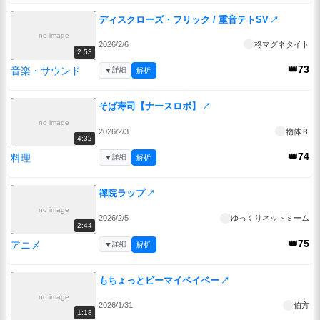
ディスクローズ・フリック / 重音テトSV
↗
no image
2026/2/6
柊マグネタイト
2:53
👑73
音楽・サウンド
▼
詳細
解析
そば寿司【ナースロボ】
↗
no image
2026/2/3
物体Ｂ
4:32
👑74
料理
▼
詳細
解析
禪院ラップ
↗
no image
2026/2/5
ゆっくりネットミーム
2:44
👑75
アニメ
▼
詳細
解析
もちょっとビーマイベイベー
↗
no image
2026/1/31
伯方
1:18