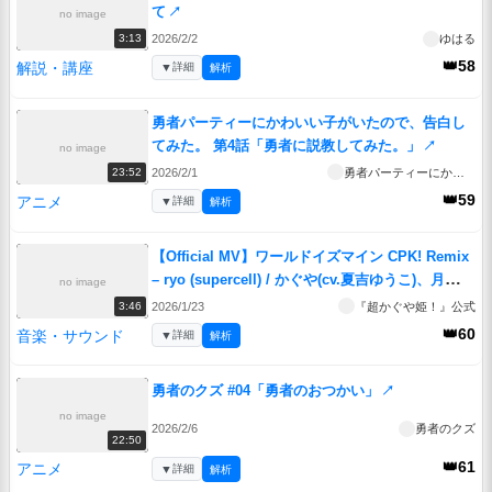
て
↗
no image
2026/2/2
ゆはる
3:13
👑58
解説・講座
▼
詳細
解析
勇者パーティーにかわいい子がいたので、告白し
てみた。 第4話「勇者に説教してみた。」
↗
no image
2026/2/1
勇者パーティーにかわいい子がいたので、告白してみた。
23:52
👑59
アニメ
▼
詳細
解析
【Official MV】ワールドイズマイン CPK! Remix
– ryo (supercell) / かぐや(cv.夏吉ゆうこ)、月見ヤ
no image
チヨ(cv.早見沙織)【Classical ver.】
↗
2026/1/23
『超かぐや姫！』公式
3:46
👑60
音楽・サウンド
▼
詳細
解析
勇者のクズ #04「勇者のおつかい」
↗
no image
2026/2/6
勇者のクズ
22:50
👑61
アニメ
▼
詳細
解析