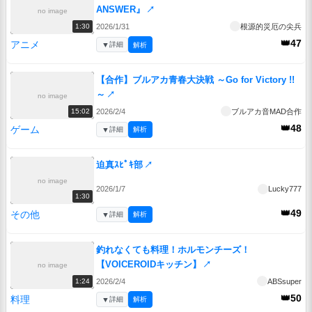
ANSWER』
↗
no image
2026/1/31
根源的災厄の尖兵
1:30
👑47
アニメ
▼
詳細
解析
【合作】ブルアカ青春大決戦 ～Go for Victory !!
～
↗
no image
2026/2/4
ブルアカ音MAD合作
15:02
👑48
ゲーム
▼
詳細
解析
迫真ｽﾋﾟｷ部
↗
no image
2026/1/7
Lucky777
1:30
👑49
その他
▼
詳細
解析
釣れなくても料理！ホルモンチーズ！
【VOICEROIDキッチン】
↗
no image
2026/2/4
ABSsuper
1:24
👑50
料理
▼
詳細
解析