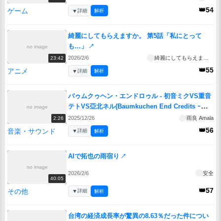
👑54
ゲーム
▼
詳細
解析
綺麗にしてもらえますか。 第5話「私にとって
も…」
↗
no image
2026/2/6
綺麗にしてもらえますか。
23:42
👑55
アニメ
▼
詳細
解析
バゥムクゥヘン・エンドロゥル - 初音ミクVS重音
テトVS亞北ネル(Baumkuchen End Credits ｰ
no image
Miku vs Teto vs Neru)
↗
2025/12/26
雨良 Amala
2:26
👑56
音楽・サウンド
▼
詳細
解析
AIで拓也の雨宿り
↗
no image
2026/2/6
安全
40:05
👑57
その他
▼
詳細
解析
台湾の経済成長率が驚異の8.63％だった件につい