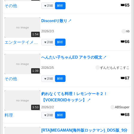
👑65
その他
▼
詳細
解析
Discordり散り
↗
no image
2026/2/3
nb
1:54
👑66
エンターテイメント
▼
詳細
解析
へんたい子ちゃんED アキラの呪文
↗
no image
2026/2/5
ずんだもんすこすこ
1:39
👑67
その他
▼
詳細
解析
釣れなくても料理！レモンケーキ２！
【VOICEROIDキッチン】
↗
no image
2026/2/2
ABSsuper
3:53
👑68
料理
▼
詳細
解析
[RTA]MEGAMAN(海外版ロックマン)_DOS版_9分