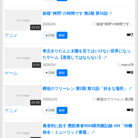
姫様“拷問”の時間です 第2期 第16話
↗
no image
2026/2/6
姫様“拷問”の時間です 第2期
23:42
👑7
アニメ
▼
詳細
解析
東北きりたんと太陽を見てはいけない世界になっ
たゲーム【直視してはならない】
↗
no image
2026/2/4
moco78
5:52
👑8
ゲーム
▼
詳細
解析
葬送のフリーレン 第2期 第31話「好きな場所」
↗
no image
2026/1/31
葬送のフリーレン 第2期
24:00
👑9
アニメ
▼
詳細
解析
勇者刑に処す 懲罰勇者9004隊刑務記録 #04「待機
指令：ミューリッド要塞」
↗
no image