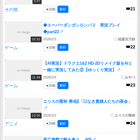
3:37
👑21
その他
▼
詳細
解析
◆スーパーダンガンロンパ２ 実況プレイ
◆part22
↗
no image
2026/2/3
稲葉百万鉄
32:32
👑22
ゲーム
▼
詳細
解析
【AI実況】ドラクエ1&2 HD-2Dリメイク版をAIと
一緒に実況してみた②【ゆっくり実況】
↗
no image
2026/2/4
おやつ
11:38
👑23
ゲーム
▼
詳細
解析
エリスの聖杯 第4話「口なき貴婦人たちの茶会」
↗
no image
2026/2/2
エリスの聖杯
23:50
👑24
アニメ
▼
詳細
解析
死亡遊戯で飯を食う。 #05
↗