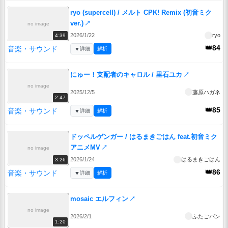
ryo (supercell) / メルト CPK! Remix (初音ミク
ver.)
↗
no image
2026/1/22
ryo
4:39
👑84
音楽・サウンド
▼
詳細
解析
にゅー！支配者のキャロル / 里石ユカ
↗
no image
2025/12/5
藤原ハガネ
2:47
👑85
音楽・サウンド
▼
詳細
解析
ドッペルゲンガー / はるまきごはん feat.初音ミク
アニメMV
↗
no image
2026/1/24
はるまきごはん
3:26
👑86
音楽・サウンド
▼
詳細
解析
mosaic エルフィン
↗
no image
2026/2/1
ふたごパン
1:20