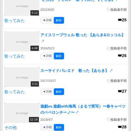
no image
2011/9/20
投稿者不明
5:12
👑25
歌ってみた
▼
詳細
解析
アイスリープウェル 歌った 【あらき&ロッコル】
↗
no image
2016/5/13
投稿者不明
4:48
👑26
歌ってみた
▼
詳細
解析
スーサイドパレヱド 歌った【あらき】
↗
no image
2017/10/27
投稿者不明
3:11
👑27
歌ってみた
▼
詳細
解析
遊戯vs.遊戯with海馬（まるで実写）〜春キャベツ
のペペロンチーノ〜
↗
no image
2019/4/7
投稿者不明
11:18
👑28
その他
▼
詳細
解析