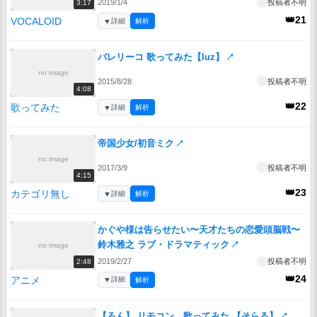
2019/1/4
投稿者不明
3:17
👑21
VOCALOID
▼
詳細
解析
バレリーコ 歌ってみた【luz】
↗
no image
2015/8/28
投稿者不明
4:08
👑22
歌ってみた
▼
詳細
解析
帝国少女/初音ミク
↗
no image
2017/3/9
投稿者不明
4:15
👑23
カテゴリ無し
▼
詳細
解析
かぐや様は告らせたい〜天才たちの恋愛頭脳戦〜
鈴木雅之 ラブ・ドラマティック
↗
no image
2019/2/27
投稿者不明
2:48
👑24
アニメ
▼
詳細
解析
【ろん】 リモコン 歌ってみた 【そらる】
↗