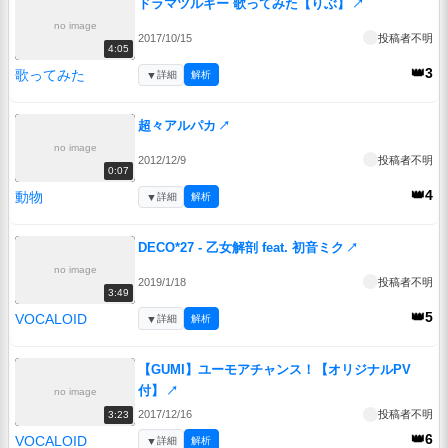
ドラマツルギー 歌ってみた【りぶ】
↗
no image
2017/10/15
投稿者不明
4:05
👑3
歌ってみた
▼
詳細
解析
超々アルパカ
↗
no image
2012/12/9
投稿者不明
0:07
👑4
動物
▼
詳細
解析
DECO*27 - 乙女解剖 feat. 初音ミク
↗
no image
2019/1/18
投稿者不明
3:49
👑5
VOCALOID
▼
詳細
解析
【GUMI】ユーモアチャンス！【オリジナルPV
付】
↗
no image
2017/12/16
投稿者不明
3:23
👑6
VOCALOID
▼
詳細
解析