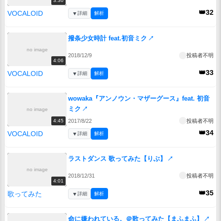
3:30
👑32
VOCALOID
▼
詳細
解析
撥条少女時計 feat.初音ミク
↗
no image
2018/12/9
投稿者不明
4:06
👑33
VOCALOID
▼
詳細
解析
wowaka『アンノウン・マザーグース』feat. 初音
ミク
↗
no image
2017/8/22
投稿者不明
4:45
👑34
VOCALOID
▼
詳細
解析
ラストダンス 歌ってみた【りぶ】
↗
no image
2018/12/31
投稿者不明
4:01
👑35
歌ってみた
▼
詳細
解析
命に嫌われている。＠歌ってみた【まふまふ】
↗