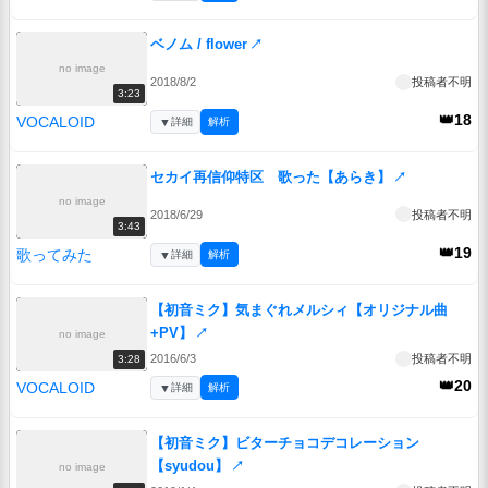
ベノム / flower
↗
no image
2018/8/2
投稿者不明
3:23
👑18
VOCALOID
▼
詳細
解析
セカイ再信仰特区 歌った【あらき】
↗
no image
2018/6/29
投稿者不明
3:43
👑19
歌ってみた
▼
詳細
解析
【初音ミク】気まぐれメルシィ【オリジナル曲
+PV】
↗
no image
2016/6/3
投稿者不明
3:28
👑20
VOCALOID
▼
詳細
解析
【初音ミク】ビターチョコデコレーション
【syudou】
↗
no image