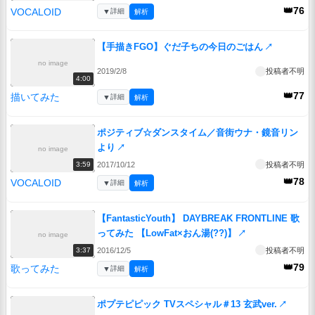
👑76
VOCALOID
▼
詳細
解析
【手描きFGO】ぐだ子ちの今日のごはん
↗
no image
2019/2/8
投稿者不明
4:00
👑77
描いてみた
▼
詳細
解析
ポジティブ☆ダンスタイム／音街ウナ・鏡音リン
より
↗
no image
2017/10/12
投稿者不明
3:59
👑78
VOCALOID
▼
詳細
解析
【FantasticYouth】 DAYBREAK FRONTLINE 歌
ってみた 【LowFat×おん湯(??)】
↗
no image
2016/12/5
投稿者不明
3:37
👑79
歌ってみた
▼
詳細
解析
ポプテピピック TVスペシャル＃13 玄武ver.
↗