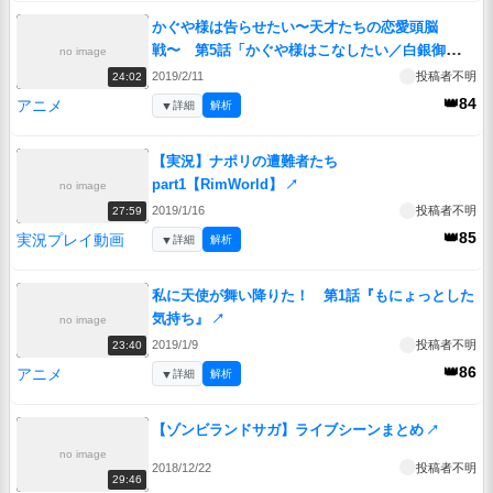
かぐや様は告らせたい〜天才たちの恋愛頭脳
戦〜 第5話「かぐや様はこなしたい／白銀御行は
no image
見せつけたい／かぐや様は差されたい」
↗
2019/2/11
投稿者不明
24:02
👑84
アニメ
▼
詳細
解析
【実況】ナポリの遭難者たち
part1【RimWorld】
↗
no image
2019/1/16
投稿者不明
27:59
👑85
実況プレイ動画
▼
詳細
解析
私に天使が舞い降りた！ 第1話『もにょっとした
気持ち』
↗
no image
2019/1/9
投稿者不明
23:40
👑86
アニメ
▼
詳細
解析
【ゾンビランドサガ】ライブシーンまとめ
↗
no image
2018/12/22
投稿者不明
29:46