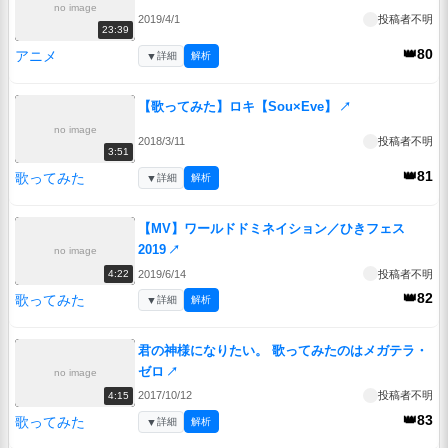
no image
2019/4/1
投稿者不明
23:39
👑80
アニメ
▼
詳細
解析
【歌ってみた】ロキ【Sou×Eve】
↗
no image
2018/3/11
投稿者不明
3:51
👑81
歌ってみた
▼
詳細
解析
【MV】ワールドドミネイション／ひきフェス
2019
↗
no image
2019/6/14
投稿者不明
4:22
👑82
歌ってみた
▼
詳細
解析
君の神様になりたい。 歌ってみたのはメガテラ・
ゼロ
↗
no image
2017/10/12
投稿者不明
4:15
👑83
歌ってみた
▼
詳細
解析