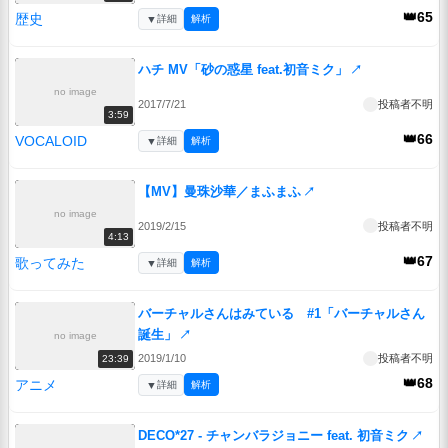
👑65
歴史
▼
詳細
解析
ハチ MV「砂の惑星 feat.初音ミク」
↗
no image
2017/7/21
投稿者不明
3:59
👑66
VOCALOID
▼
詳細
解析
【MV】曼珠沙華／まふまふ
↗
no image
2019/2/15
投稿者不明
4:13
👑67
歌ってみた
▼
詳細
解析
バーチャルさんはみている #1「バーチャルさん
誕生」
↗
no image
2019/1/10
投稿者不明
23:39
👑68
アニメ
▼
詳細
解析
DECO*27 - チャンバラジョニー feat. 初音ミク
↗