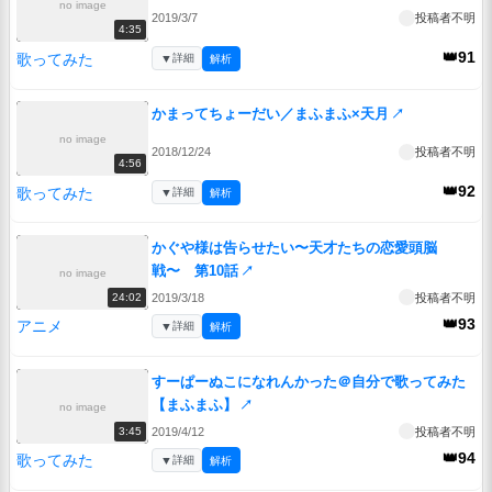
no image
2019/3/7
投稿者不明
4:35
👑91
歌ってみた
▼
詳細
解析
かまってちょーだい／まふまふ×天月
↗
no image
2018/12/24
投稿者不明
4:56
👑92
歌ってみた
▼
詳細
解析
かぐや様は告らせたい〜天才たちの恋愛頭脳
戦〜 第10話
↗
no image
2019/3/18
投稿者不明
24:02
👑93
アニメ
▼
詳細
解析
すーぱーぬこになれんかった＠自分で歌ってみた
【まふまふ】
↗
no image
2019/4/12
投稿者不明
3:45
👑94
歌ってみた
▼
詳細
解析