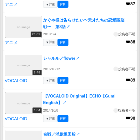
👑87
アニメ
▼
詳細
解析
かぐや様は告らせたい〜天才たちの恋愛頭脳
戦〜 第8話
↗
no image
2019/3/4
投稿者不明
24:02
👑88
アニメ
▼
詳細
解析
シャルル／flower
↗
no image
2016/10/12
投稿者不明
3:48
👑89
VOCALOID
▼
詳細
解析
【VOCALOID Original】ECHO【Gumi
English】
↗
no image
2014/10/8
投稿者不明
4:04
👑90
VOCALOID
▼
詳細
解析
合戦／浦島坂田船
↗