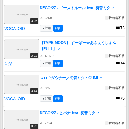
DECO*27 - ゴーストルール feat. 初音ミク
↗
no image
2016/1/8
投稿者不明
3:26
👑73
VOCALOID
▼
詳細
解析
【TYPE-MOON】 すーぱー☆あふぇくしょん
【FULL】
↗
no image
2011/11/14
投稿者不明
3:32
👑74
音楽
▼
詳細
解析
スロウダウナー／初音ミク・GUMI
↗
no image
2018/7/1
投稿者不明
3:44
👑75
VOCALOID
▼
詳細
解析
DECO*27 - ヒバナ feat. 初音ミク
↗
no image
2017/8/4
投稿者不明
3:22