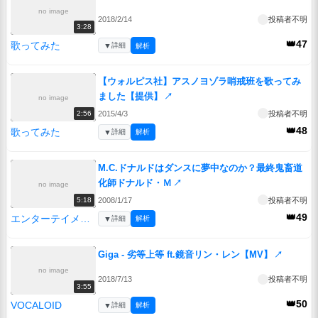
no image
2018/2/14
投稿者不明
3:28
👑47
歌ってみた
▼
詳細
解析
【ウォルピス社】アスノヨゾラ哨戒班を歌ってみ
ました【提供】
↗
no image
2015/4/3
投稿者不明
2:56
👑48
歌ってみた
▼
詳細
解析
M.C.ドナルドはダンスに夢中なのか？最終鬼畜道
化師ドナルド・Ｍ
↗
no image
2008/1/17
投稿者不明
5:18
👑49
エンターテイメント
▼
詳細
解析
Giga - 劣等上等 ft.鏡音リン・レン【MV】
↗
no image
2018/7/13
投稿者不明
3:55
👑50
VOCALOID
▼
詳細
解析