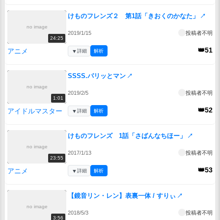
けものフレンズ２ 第1話「きおくのかなた」
↗
no image
2019/1/15
投稿者不明
24:25
👑51
アニメ
▼
詳細
解析
SSSS.パリッとマン
↗
no image
2019/2/5
投稿者不明
1:01
👑52
アイドルマスター
▼
詳細
解析
けものフレンズ 1話「さばんなちほー」
↗
no image
2017/1/13
投稿者不明
23:55
👑53
アニメ
▼
詳細
解析
【鏡音リン・レン】表裏一体 / すりぃ
↗
no image
2018/5/3
投稿者不明
3:56