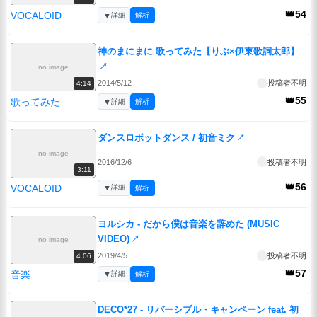
👑54
VOCALOID
▼
詳細
解析
神のまにまに 歌ってみた【りぶ×伊東歌詞太郎】
↗
no image
2014/5/12
投稿者不明
4:14
👑55
歌ってみた
▼
詳細
解析
ダンスロボットダンス / 初音ミク
↗
no image
2016/12/6
投稿者不明
3:11
👑56
VOCALOID
▼
詳細
解析
ヨルシカ - だから僕は音楽を辞めた (MUSIC
VIDEO)
↗
no image
2019/4/5
投稿者不明
4:06
👑57
音楽
▼
詳細
解析
DECO*27 - リバーシブル・キャンペーン feat. 初