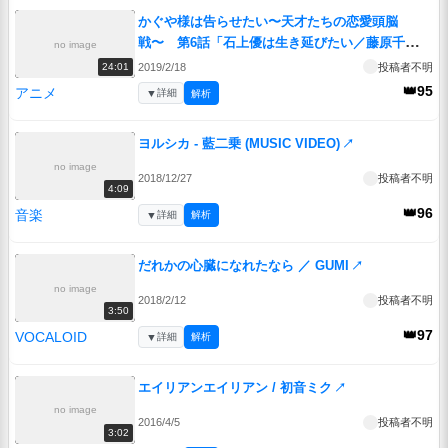
かぐや様は告らせたい〜天才たちの恋愛頭脳
戦〜 第6話「石上優は生き延びたい／藤原千花は
no image
テストしたい／かぐや様は気づかれたい」
↗
2019/2/18
投稿者不明
24:01
👑95
アニメ
▼
詳細
解析
ヨルシカ - 藍二乗 (MUSIC VIDEO)
↗
no image
2018/12/27
投稿者不明
4:09
👑96
音楽
▼
詳細
解析
だれかの心臓になれたなら ／ GUMI
↗
no image
2018/2/12
投稿者不明
3:50
👑97
VOCALOID
▼
詳細
解析
エイリアンエイリアン / 初音ミク
↗
no image
2016/4/5
投稿者不明
3:02