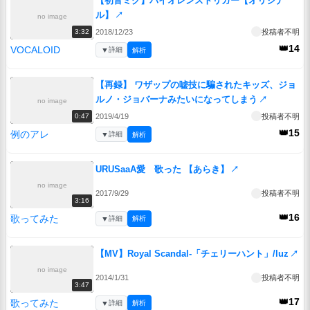
【初音ミク】バイオレンストリガー【オリジナ
ル】
↗
no image
2018/12/23
投稿者不明
3:32
👑14
VOCALOID
▼
詳細
解析
【再録】 ワザップの嘘技に騙されたキッズ、ジョ
ルノ・ジョバーナみたいになってしまう
↗
no image
2019/4/19
投稿者不明
0:47
👑15
例のアレ
▼
詳細
解析
URUSaaA愛 歌った 【あらき】
↗
no image
2017/9/29
投稿者不明
3:16
👑16
歌ってみた
▼
詳細
解析
【MV】Royal Scandal-「チェリーハント」/luz
↗
no image
2014/1/31
投稿者不明
3:47
👑17
歌ってみた
▼
詳細
解析