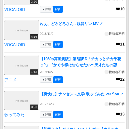
3:50
👑10
VOCALOID
▼
詳細
解析
ねぇ、どろどろさん - 鏡音リン MV
↗
no image
2018/11/9
投稿者不明
4:16
👑11
VOCALOID
▼
詳細
解析
【1080p高画質版】第3話ED「チカっとチカ千花
っ?」『かぐや様は告らせたい〜天才たちの恋愛頭
no image
脳戦〜』
↗
2019/1/27
投稿者不明
1:43
👑12
アニメ
▼
詳細
解析
【爽快に】ナンセンス文学 歌ってみた ver.Sou
↗
no image
2017/5/23
投稿者不明
3:26
👑13
歌ってみた
▼
詳細
解析