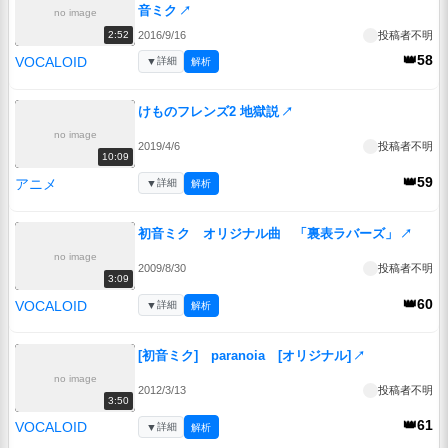
音ミク
↗
no image
2016/9/16
投稿者不明
2:52
👑58
VOCALOID
▼
詳細
解析
けものフレンズ2 地獄説
↗
no image
2019/4/6
投稿者不明
10:09
👑59
アニメ
▼
詳細
解析
初音ミク オリジナル曲 「裏表ラバーズ」
↗
no image
2009/8/30
投稿者不明
3:09
👑60
VOCALOID
▼
詳細
解析
[初音ミク] paranoia [オリジナル]
↗
no image
2012/3/13
投稿者不明
3:50
👑61
VOCALOID
▼
詳細
解析