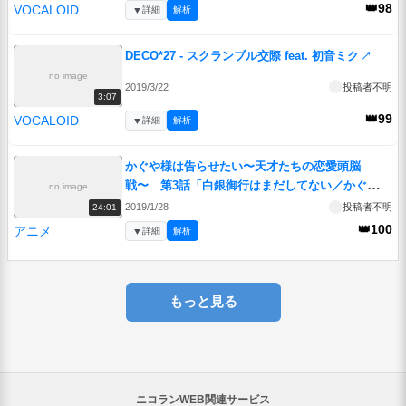
👑98
VOCALOID
▼
詳細
解析
DECO*27 - スクランブル交際 feat. 初音ミク
↗
no image
2019/3/22
投稿者不明
3:07
👑99
VOCALOID
▼
詳細
解析
かぐや様は告らせたい〜天才たちの恋愛頭脳
戦〜 第3話「白銀御行はまだしてない／かぐや様
no image
は当てられたい／かぐや様は歩きたい」
↗
2019/1/28
投稿者不明
24:01
👑100
アニメ
▼
詳細
解析
もっと見る
ニコランWEB関連サービス