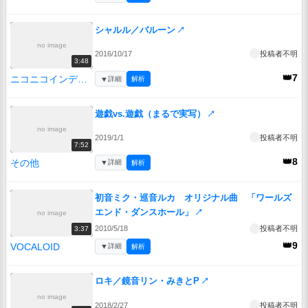
シャルル／バルーン
↗
no image
2016/10/17
投稿者不明
3:48
👑7
ニコニコインディーズ
▼
詳細
解析
遊戯vs.遊戯（まるで実写）
↗
no image
2019/1/1
投稿者不明
7:52
👑8
その他
▼
詳細
解析
初音ミク・巡音ルカ オリジナル曲 「ワールズ
エンド・ダンスホール」
↗
no image
2010/5/18
投稿者不明
3:37
👑9
VOCALOID
▼
詳細
解析
ロキ／鏡音リン・みきとP
↗
no image
2018/2/27
投稿者不明