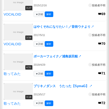
no image
2015/12/16
投稿者不明
3:27
👑69
VOCALOID
▼
詳細
解析
はやくそれになりたい！／音街ウナより
↗
no image
2017/5/11
投稿者不明
3:54
👑70
VOCALOID
▼
詳細
解析
ポーカーフェイク／浦島坂田船
↗
no image
2019/4/29
投稿者不明
4:51
👑71
歌ってみた
▼
詳細
解析
ブリキノダンス うたった【SymaG】
↗
no image
2013/5/17
投稿者不明
3:18
👑72
歌ってみた
▼
詳細
解析