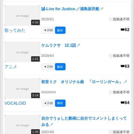
誠-Live for Justice-／浦島坂田船
↗
no image
2019/3/1
投稿者不明
4:32
👑62
歌ってみた
▼
詳細
解析
ケムリクサ 12.1話
↗
no image
2019/4/3
投稿者不明
1:21
👑63
アニメ
▼
詳細
解析
初音ミク オリジナル曲 「ローリンガール」
↗
no image
2010/2/14
投稿者不明
3:16
👑64
VOCALOID
▼
詳細
解析
自分でうｐした動画に自分でコメントしまくって
みる
↗
no image
2007/4/8
投稿者不明
1:30