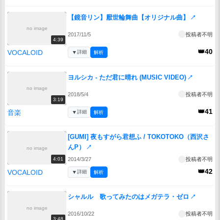
【鏡音リン】厭世輪舞曲【オリジナル曲】
↗
no image
2017/11/5
投稿者不明
4:39
👑40
VOCALOID
▼
詳細
解析
ヨルシカ - ただ君に晴れ (MUSIC VIDEO)
↗
no image
2018/5/4
投稿者不明
3:19
👑41
音楽
▼
詳細
解析
[GUMI] 夜もすがら君想ふ / TOKOTOKO（西沢さ
んP）
↗
no image
2014/3/27
投稿者不明
4:01
👑42
VOCALOID
▼
詳細
解析
シャルル 歌ってみたのはメガテラ・ゼロ
↗
no image
2016/10/22
投稿者不明
3:48