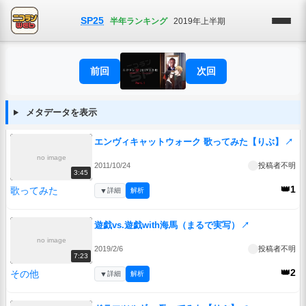
SP25
半年ランキング
2019年上半期
前回
次回
メタデータを表示
エンヴィキャットウォーク 歌ってみた【りぶ】
↗
no image
2011/10/24
投稿者不明
3:45
👑1
歌ってみた
▼
詳細
解析
遊戯vs.遊戯with海馬（まるで実写）
↗
no image
2019/2/6
投稿者不明
7:23
👑2
その他
▼
詳細
解析