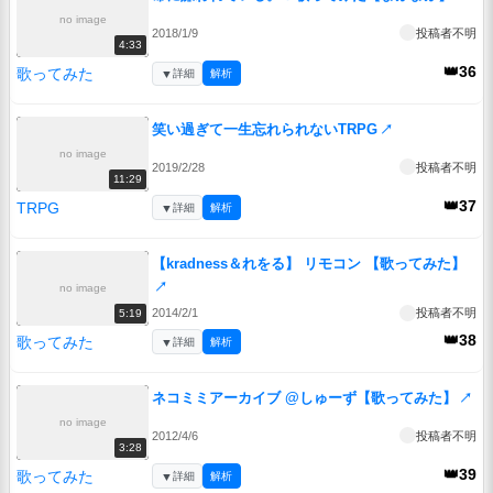
no image
2018/1/9
投稿者不明
4:33
👑36
歌ってみた
▼
詳細
解析
笑い過ぎて一生忘れられないTRPG
↗
no image
2019/2/28
投稿者不明
11:29
👑37
TRPG
▼
詳細
解析
【kradness＆れをる】 リモコン 【歌ってみた】
↗
no image
2014/2/1
投稿者不明
5:19
👑38
歌ってみた
▼
詳細
解析
ネコミミアーカイブ @しゅーず【歌ってみた】
↗
no image
2012/4/6
投稿者不明
3:28
👑39
歌ってみた
▼
詳細
解析