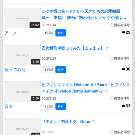
かぐや様は告らせたい〜天才たちの恋愛頭脳
戦〜 第1話「映画に誘わせたい／かぐや様は止め
no image
られたい／かぐや様はいただきたい」
↗
2019/1/14
投稿者不明
25:02
👑29
アニメ
▼
詳細
解析
乙女解剖＠歌ってみた【まふまふ】
↗
no image
2019/1/29
投稿者不明
3:49
👑30
歌ってみた
▼
詳細
解析
ヒプノシスマイク Division All Stars「ヒプノシス
マイク -Division Battle Anthem-」
↗
no image
2018/5/12
投稿者不明
5:29
👑31
音楽
▼
詳細
解析
『テオ』 / 初音ミク - Omoi
↗
no image
2017/7/8
投稿者不明