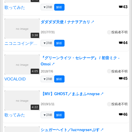
👑43
歌ってみた
▼
詳細
解析
ダダダダ天使 / ナナヲアカリ
↗
no image
2017/7/31
投稿者不明
3:38
👑44
ニコニコインディーズ
▼
詳細
解析
『グリーンライツ・セレナーデ』 / 初音ミク -
Omoi
↗
no image
2018/7/6
投稿者不明
4:05
👑45
VOCALOID
▼
詳細
解析
【MV】GHOST／まふまふ×nqrse
↗
no image
2019/1/11
投稿者不明
4:22
👑46
歌ってみた
▼
詳細
解析
シュガーヘイト／luz×nqrse×ぷす
↗