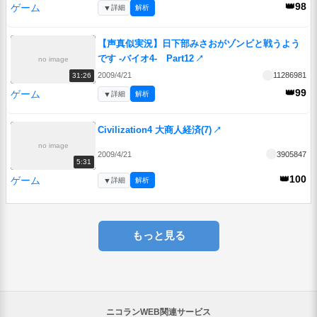
👑98
ゲーム
▼
詳細
解析
【声真似実況】日下部みさおがゾンビと戦うよう
です -バイオ4- Part12
↗
no image
2009/4/21
11286981
31:26
👑99
ゲーム
▼
詳細
解析
Civilization4 大商人経済(7)
↗
no image
2009/4/21
3905847
5:31
👑100
ゲーム
▼
詳細
解析
もっと見る
ニコランWEB関連サービス