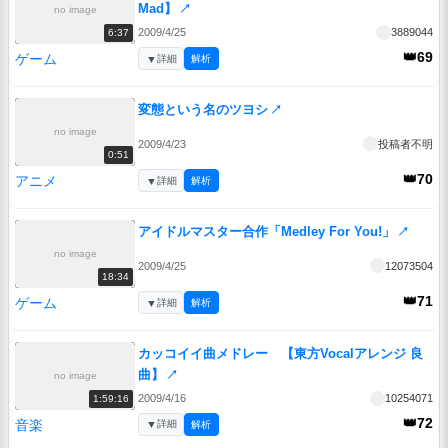
Mad】
↗
no image
2009/4/25
3889044
6:37
👑69
ゲーム
▼
詳細
解析
変態という名のツヨシ
↗
no image
2009/4/23
投稿者不明
0:51
👑70
アニメ
▼
詳細
解析
アイドルマスター合作「Medley For You!」
↗
no image
2009/4/25
12073504
18:34
👑71
ゲーム
▼
詳細
解析
カッコイイ曲メドレー 【東方Vocalアレンジ 良
曲】
↗
no image
2009/4/16
10254071
1:59:16
👑72
音楽
▼
詳細
解析