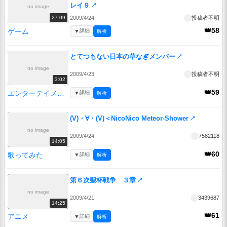
レイ９
↗
no image
2009/4/24
投稿者不明
27:09
👑58
ゲーム
▼
詳細
解析
とてつもない日本の草なぎメンバー
↗
no image
2009/4/23
投稿者不明
3:02
👑59
エンターテイメント
▼
詳細
解析
(V)・∀・(V)＜NicoNico Meteor-Shower
↗
no image
2009/4/24
7582118
14:05
👑60
歌ってみた
▼
詳細
解析
第６次聖杯戦争 ３章
↗
no image
2009/4/21
3439687
14:25
👑61
アニメ
▼
詳細
解析