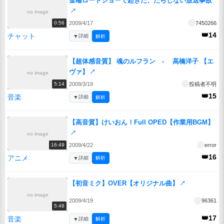
金曜ロードショーで起きた、だらしない放送事故
↗
no image
2009/4/17
7450266
0:56
👑14
チャット
▼
詳細
解析
【超体感音質】 魂のルフラン - 高橋洋子 【エ
ヴァ】
↗
no image
2009/3/19
投稿者不明
5:14
👑15
音楽
▼
詳細
解析
【高音質】けいおん！Full OPED【作業用BGM】
↗
no image
2009/4/22
error
16:49
👑16
アニメ
▼
詳細
解析
【初音ミク】OVER【オリジナル曲】
↗
no image
2009/4/19
96361
5:48
👑17
音楽
▼
詳細
解析