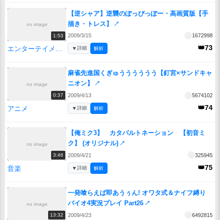
【逆シャア】逆襲のぽっぴっぽー・高画質版【手
描き・トレス】
↗
no image
2009/3/15
1672998
1:53
👑73
エンターテイメント
▼
詳細
解析
麻雀先進国くぎゅうううううう【釘宮×サンドキャ
ニオン】
↗
no image
2009/4/13
5674102
0:37
👑74
アニメ
▼
詳細
解析
【俺ミク3】 カタパルトネーション 【初音ミ
ク】 (オリジナル)
↗
no image
2009/4/21
325945
3:46
👑75
音楽
▼
詳細
解析
一発喰らえば即あうぅん! オワタ式＆ナイフ縛り
バイオ4実況プレイ Part26
↗
no image
2009/4/23
6492815
13:32