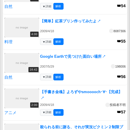
👑54
自然
▼
詳細
解析
【簡単】紅茶プリン作ってみたよ
↗
no image
2009/4/18
8087306
4:00
👑55
料理
▼
詳細
解析
Google Earthで見つけた面白い場所
↗
no image
2007/5/29
198006
16:42
👑56
自然
▼
詳細
解析
【手書き金魂】よろずやsmooooch･∀･【完成】
↗
no image
2009/4/18
投稿者不明
2:00
👑57
アニメ
▼
詳細
解析
殺られる前に謝る、それが実況ピクミン２制限プ