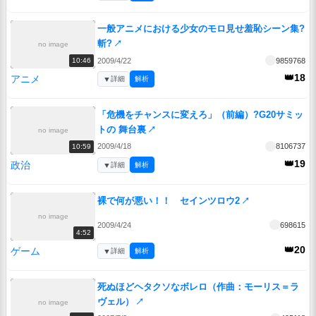
一般アニメにおける少女のモロ見せ羞恥シーン集?
斬?
↗
no image
2009/4/22
9859768
10:46
👑18
アニメ
▼
詳細
解析
「危機をチャンスに変えろ」（前編）?G20サミッ
トの 舞台裏
↗
no image
2009/4/18
8106737
10:59
👑19
政治
▼
詳細
解析
裸で何が悪い！！ セインツロウ2
↗
no image
2009/4/24
698615
4:52
👑20
ゲーム
▼
詳細
解析
死ぬほどヘタクソなボレロ（作曲：モーリス＝ラ
ヴェル）
↗
no image