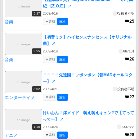
紀 【Z.O.E】
↗
no image
2009/4/19
投稿者不明
5:37
👑25
音楽
▼
詳細
解析
【初音ミク】ハイセンスナンセンス【オリジナル
曲】
↗
no image
2009/4/19
667101
2:55
👑26
音楽
▼
詳細
解析
ニコニコ先進国ニッポンポン【音MADオールスタ
ー】
↗
no image
2009/4/21
投稿者不明
3:02
👑27
エンターテイメント
▼
詳細
解析
けいおん！澪メイド 萌え萌えキュン?で【てって
ってー】
↗
no image
2009/4/24
2337368
1:16
👑28
アニメ
▼
詳細
解析