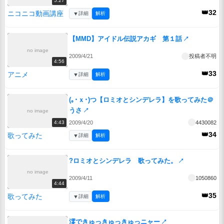
5:27
👑32
ニコニコ動画講座
▼
詳細
解析
【MMD】アイドル伝説アカギ 第１話
↗
no image
2009/4/21
投稿者不明
4:56
👑33
アニメ
▼
詳細
解析
(｡･ｘ･)つ【ロミオとシンデレラ】を歌ってみた＠
うさ
↗
no image
2009/4/20
4430082
4:43
👑34
歌ってみた
▼
詳細
解析
?ロミオとシンデレラ 歌ってみた。
↗
no image
2009/4/11
1050860
4:44
👑35
歌ってみた
▼
詳細
解析
澪できゅっきゅっきゅっニャー
↗