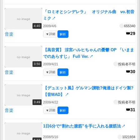
「ロミオとシンデレラ」 オリジナル曲 vo.初音
ミク
↗
no image
2009/4/6
655340
4:40
👑29
音楽
▼
詳細
解析
【高音質】 涼宮ハルヒちゃんの憂鬱 OP 「いまま
でのあらすじ」 Full Ver.
↗
no image
2009/4/21
投稿者不明
3:50
👑30
音楽
▼
詳細
解析
【デュエット風】ゲルマン讃歌?俺達はドイツ製?
【音MAD】
↗
no image
2009/4/22
投稿者不明
3:49
👑31
音楽
▼
詳細
解析
1日6分で“割れた腹筋”を手に入れる腹筋法
↗
no image
2008/5/16
1021934