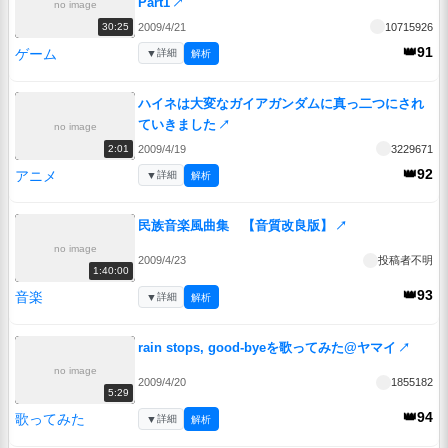
Part1
↗
no image
2009/4/21
10715926
30:25
👑91
ゲーム
▼
詳細
解析
ハイネは大変なガイアガンダムに真っ二つにされ
ていきました
↗
no image
2009/4/19
3229671
2:01
👑92
アニメ
▼
詳細
解析
民族音楽風曲集 【音質改良版】
↗
no image
2009/4/23
投稿者不明
1:40:00
👑93
音楽
▼
詳細
解析
rain stops, good-byeを歌ってみた@ヤマイ
↗
no image
2009/4/20
1855182
5:29
👑94
歌ってみた
▼
詳細
解析