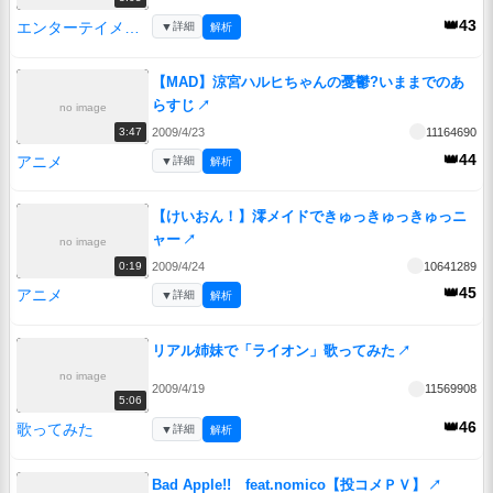
👑43
エンターテイメント
▼
詳細
解析
【MAD】涼宮ハルヒちゃんの憂鬱?いままでのあ
らすじ
↗
no image
2009/4/23
11164690
3:47
👑44
アニメ
▼
詳細
解析
【けいおん！】澪メイドできゅっきゅっきゅっニ
ャー
↗
no image
2009/4/24
10641289
0:19
👑45
アニメ
▼
詳細
解析
リアル姉妹で「ライオン」歌ってみた
↗
no image
2009/4/19
11569908
5:06
👑46
歌ってみた
▼
詳細
解析
Bad Apple!! feat.nomico【投コメＰＶ】
↗