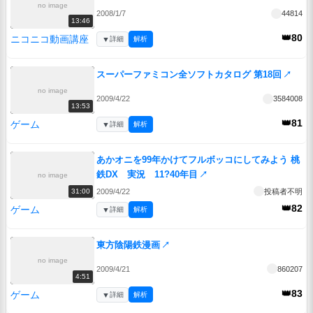
no image
2008/1/7
44814
13:46
👑80
ニコニコ動画講座
▼
詳細
解析
スーパーファミコン全ソフトカタログ 第18回
↗
no image
2009/4/22
3584008
13:53
👑81
ゲーム
▼
詳細
解析
あかオニを99年かけてフルボッコにしてみよう 桃
鉄DX 実況 11?40年目
↗
no image
2009/4/22
投稿者不明
31:00
👑82
ゲーム
▼
詳細
解析
東方陰陽鉄漫画
↗
no image
2009/4/21
860207
4:51
👑83
ゲーム
▼
詳細
解析