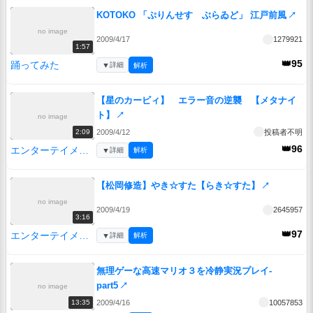
KOTOKO 「ぷりんせす ぶらゐど」 江戸前風
↗
no image
2009/4/17
1279921
1:57
👑95
踊ってみた
▼
詳細
解析
【星のカービィ】 エラー音の逆襲 【メタナイ
ト】
↗
no image
2009/4/12
投稿者不明
2:09
👑96
エンターテイメント
▼
詳細
解析
【松岡修造】やき☆すた【らき☆すた】
↗
no image
2009/4/19
2645957
3:16
👑97
エンターテイメント
▼
詳細
解析
無理ゲーな高速マリオ３を冷静実況プレイ-
part5
↗
no image
2009/4/16
10057853
13:35