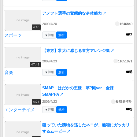
アメフト選手の変態的な身体能力
↗
no image
2009/4/20
1646840
4:46
👑7
スポーツ
▼
詳細
解析
【東方】壮大に感じる東方アレンジ集
↗
no image
2009/4/23
11051971
47:41
👑8
音楽
▼
詳細
解析
SMAP はだかの王様 草?剛ver 全裸
SMAPPA
↗
no image
2009/4/23
投稿者不明
4:24
👑9
エンターテイメント
▼
詳細
解析
狙っていた獲物を逃したネコが、極端にガッカリ
するムービー
↗
no image