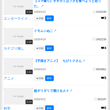
【コマ撮り】オオカミはブタを食べようと思っ
た。
↗
no image
2009/4/10
3142240
3:54
👑3
エンターテイメント
▼
詳細
解析
イモムシぬこ
↗
no image
2009/4/18
2402236
1:30
👑4
カテゴリ無し
▼
詳細
解析
【手描きアニメ】 ちびミクさん
↗
no image
2009/4/24
9693861
1:11
👑5
アニメ
▼
詳細
解析
超ギリギリで避ける人々
↗
no image
2009/4/22
363187
3:19
👑6
科学
▼
詳細
解析