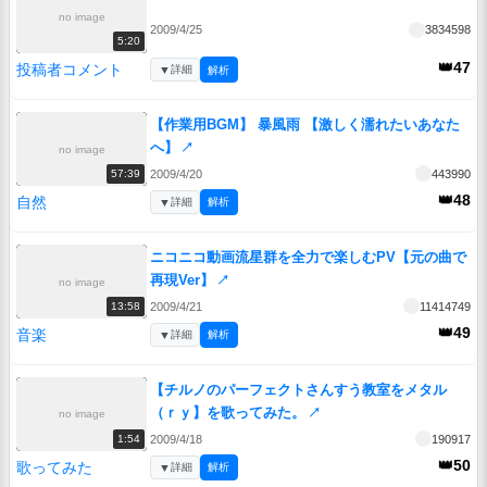
no image
2009/4/25
3834598
5:20
👑47
投稿者コメント
▼
詳細
解析
【作業用BGM】 暴風雨 【激しく濡れたいあなた
へ】
↗
no image
2009/4/20
443990
57:39
👑48
自然
▼
詳細
解析
ニコニコ動画流星群を全力で楽しむPV【元の曲で
再現Ver】
↗
no image
2009/4/21
11414749
13:58
👑49
音楽
▼
詳細
解析
【チルノのパーフェクトさんすう教室をメタル
（ｒｙ】を歌ってみた。
↗
no image
2009/4/18
190917
1:54
👑50
歌ってみた
▼
詳細
解析