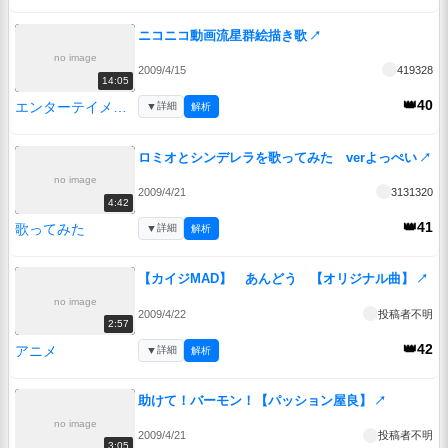
ニコニコ動画流星群絵描き歌
↗
no image
2009/4/15
419328
14:05
👑40
エンターテイメント
▼
詳細
解析
ロミオとシンデレラを歌ってみた verよっぺい
↗
no image
2009/4/21
3131320
4:42
👑41
歌ってみた
▼
詳細
解析
【カイジMAD】 あんどう 【オリジナル曲】
↗
no image
2009/4/22
投稿者不明
2:57
👑42
アニメ
▼
詳細
解析
助けて！バーモン！【パッション屋良】
↗
no image
2009/4/21
投稿者不明
3:05