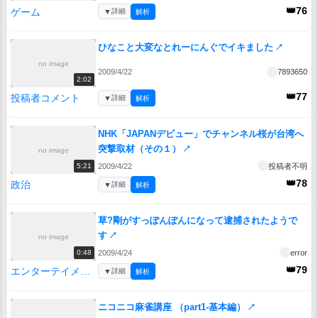
👑76
ゲーム
▼
詳細
解析
ひなこと大変なとれーにんぐでイキました
↗
no image
2009/4/22
7893650
2:02
👑77
投稿者コメント
▼
詳細
解析
NHK「JAPANデビュー」でチャンネル桜が台湾へ
突撃取材（その１）
↗
no image
2009/4/22
投稿者不明
5:21
👑78
政治
▼
詳細
解析
草?剛がすっぽんぽんになって逮捕されたようで
す
↗
no image
2009/4/24
error
0:48
👑79
エンターテイメント
▼
詳細
解析
ニコニコ麻雀講座 （part1-基本編）
↗