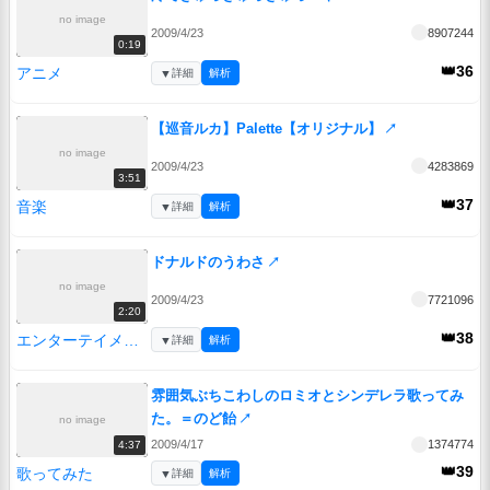
no image
2009/4/23
8907244
0:19
👑36
アニメ
▼
詳細
解析
【巡音ルカ】Palette【オリジナル】
↗
no image
2009/4/23
4283869
3:51
👑37
音楽
▼
詳細
解析
ドナルドのうわさ
↗
no image
2009/4/23
7721096
2:20
👑38
エンターテイメント
▼
詳細
解析
雰囲気ぶちこわしのロミオとシンデレラ歌ってみ
た。＝のど飴
↗
no image
2009/4/17
1374774
4:37
👑39
歌ってみた
▼
詳細
解析