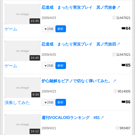
忍道戒 まったり実況プレイ 其ノ弐拾参
↗
no image
2009/4/23
11447621
23:35
👑84
ゲーム
▼
詳細
解析
忍道戒 まったり実況プレイ 其ノ弐拾四
↗
no image
2009/4/25
11447621
24:40
👑85
ゲーム
▼
詳細
解析
炉心融解をピアノで切なく弾いてみた。
↗
no image
2009/4/23
9514005
6:34
👑86
演奏してみた
▼
詳細
解析
週刊VOCALOIDランキング #81
↗
no image
2009/4/21
983487
24:12