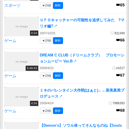
👑65
スポーツ
▼
詳細
解析
ＵＦＯキャッチャーの可能性を追求してみた ?マ
リオ編?
↗
no image
2007/10/25
811349
0:24
👑66
ゲーム
▼
詳細
解析
DREAM C CLUB（ドリームクラブ） プロモーシ
ョンムービー Ver.B
↗
no image
2009/4/22
ch217
3:49:43
👑67
ゲーム
▼
詳細
解析
ミキのバレンタイン大作戦(はぁと)←←亜美真美プ
ロデュース
↗
no image
2009/4/24
7986393
4:54
👑68
ゲーム
▼
詳細
解析
【Demon's】ソウル体ってそんなものね【Souls