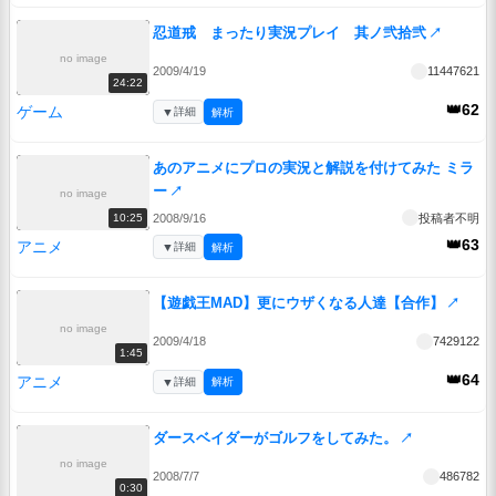
忍道戒 まったり実況プレイ 其ノ弐拾弐
↗
no image
2009/4/19
11447621
24:22
👑62
ゲーム
▼
詳細
解析
あのアニメにプロの実況と解説を付けてみた ミラ
ー
↗
no image
2008/9/16
投稿者不明
10:25
👑63
アニメ
▼
詳細
解析
【遊戯王MAD】更にウザくなる人達【合作】
↗
no image
2009/4/18
7429122
1:45
👑64
アニメ
▼
詳細
解析
ダースベイダーがゴルフをしてみた。
↗
no image
2008/7/7
486782
0:30