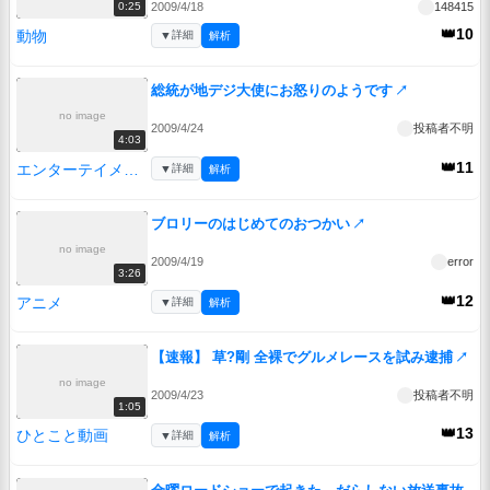
2009/4/18
148415
0:25
👑10
動物
▼
詳細
解析
総統が地デジ大使にお怒りのようです
↗
no image
2009/4/24
投稿者不明
4:03
👑11
エンターテイメント
▼
詳細
解析
ブロリーのはじめてのおつかい
↗
no image
2009/4/19
error
3:26
👑12
アニメ
▼
詳細
解析
【速報】 草?剛 全裸でグルメレースを試み逮捕
↗
no image
2009/4/23
投稿者不明
1:05
👑13
ひとこと動画
▼
詳細
解析