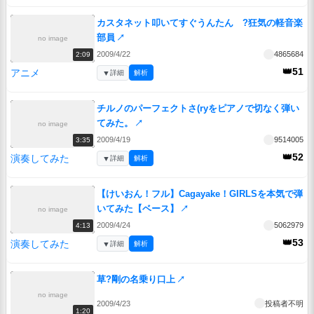
カスタネット叩いてすぐうんたん ?狂気の軽音楽
部員
↗
no image
2009/4/22
4865684
2:09
👑51
アニメ
▼
詳細
解析
チルノのパーフェクトさ(ryをピアノで切なく弾い
てみた。
↗
no image
2009/4/19
9514005
3:35
👑52
演奏してみた
▼
詳細
解析
【けいおん！フル】Cagayake！GIRLSを本気で弾
いてみた【ベース】
↗
no image
2009/4/24
5062979
4:13
👑53
演奏してみた
▼
詳細
解析
草?剛の名乗り口上
↗
no image
2009/4/23
投稿者不明
1:20