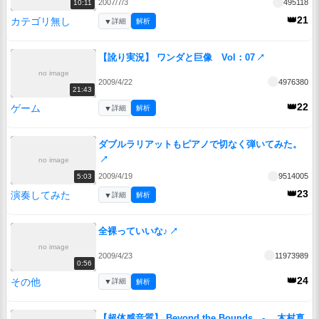
2007/7/3
495118
10:11
👑21
カテゴリ無し
▼
詳細
解析
【訛り実況】 ワンダと巨像 Vol：07
↗
no image
2009/4/22
4976380
21:43
👑22
ゲーム
▼
詳細
解析
ダブルラリアットもピアノで切なく弾いてみた。
↗
no image
2009/4/19
9514005
5:03
👑23
演奏してみた
▼
詳細
解析
全裸っていいな♪
↗
no image
2009/4/23
11973989
0:56
👑24
その他
▼
詳細
解析
【超体感音質】 Beyond the Bounds - 木村真