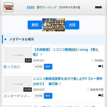
#103
週刊ランキング
2009年4月第4週
前回
次回
メタデータを表示
【天体観測】 ニコニコ観測(ββ) / recog 【替え
歌】
↗
no image
2009/4/21
544811
4:20
👑1
歌ってみた
▼
詳細
解析
ニコニコ動画流星群を全力で楽しむPV【☆一周年
おめ☆】 修正版
↗
no image
2009/4/20
投稿者不明
13:58
👑2
エンターテイメント
▼
詳細
解析