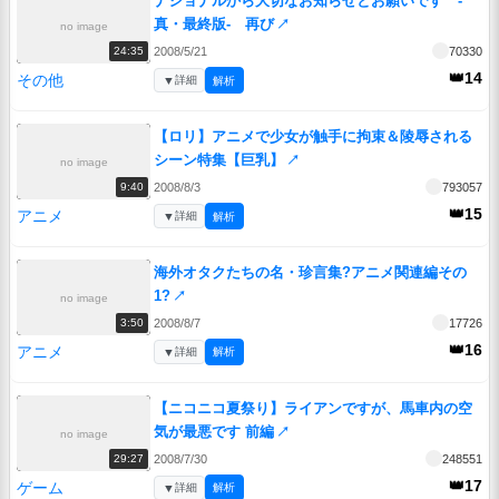
ナショナルから大切なお知らせとお願いです -
真・最終版- 再び
↗
no image
2008/5/21
70330
24:35
👑14
その他
▼
詳細
解析
【ロリ】アニメで少女が触手に拘束＆陵辱される
シーン特集【巨乳】
↗
no image
2008/8/3
793057
9:40
👑15
アニメ
▼
詳細
解析
海外オタクたちの名・珍言集?アニメ関連編その
1?
↗
no image
2008/8/7
17726
3:50
👑16
アニメ
▼
詳細
解析
【ニコニコ夏祭り】ライアンですが、馬車内の空
気が最悪です 前編
↗
no image
2008/7/30
248551
29:27
👑17
ゲーム
▼
詳細
解析