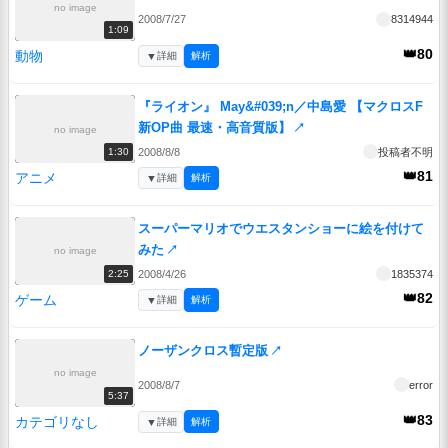
no image
2008/7/27
8314944
1:09
👑80
動物
▼
詳細
解析
『ライオン』 May&#039;n／中島愛 【マクロスF
新OP曲 最速・高音質版】
↗
no image
2008/8/8
投稿者不明
1:30
👑81
アニメ
▼
詳細
解析
スーパーマリオでウエスタンショーに絵を付けて
みた
↗
no image
2008/4/26
1835374
2:25
👑82
ゲーム
▼
詳細
解析
ノーザンクロス暫定版
↗
no image
2008/8/7
error
5:37
👑83
カテゴリなし
▼
詳細
解析