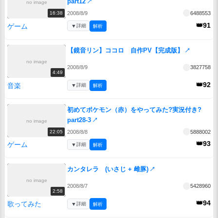
part12
↗
no image
2008/8/9
6488553
16:38
👑91
ゲーム
▼
詳細
解析
【鏡音リン】ココロ 自作PV【完成版】
↗
no image
2008/8/9
3827758
4:49
👑92
音楽
▼
詳細
解析
初めてポケモン（赤）をやってみた?実況付き?
part28-3
↗
no image
2008/8/8
5888002
22:05
👑93
ゲーム
▼
詳細
解析
カンタレラ (いさじ + 雌豚)
↗
no image
2008/8/7
5428960
2:58
👑94
歌ってみた
▼
詳細
解析