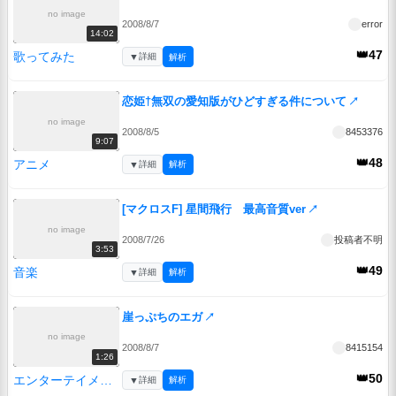
no image
2008/8/7
error
14:02
👑47
歌ってみた
▼
詳細
解析
恋姫†無双の愛知版がひどすぎる件について
↗
no image
2008/8/5
8453376
9:07
👑48
アニメ
▼
詳細
解析
[マクロスF] 星間飛行 最高音質ver
↗
no image
2008/7/26
投稿者不明
3:53
👑49
音楽
▼
詳細
解析
崖っぷちのエガ
↗
no image
2008/8/7
8415154
1:26
👑50
エンターテイメント
▼
詳細
解析