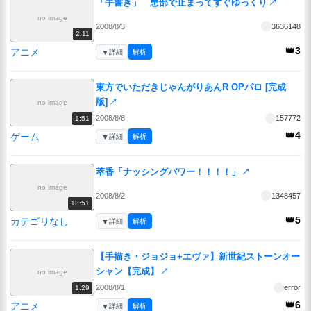
「手書き」 患部で止まってすぐゆっくり
↗
no image
2008/8/3
3636148
2:11
👑3
アニメ
▼
詳細
解析
東方でいただきじゃんがりあんR OPパロ [完成
版]
↗
no image
2008/8/8
157772
1:51
👑4
ゲーム
▼
詳細
解析
萃香「ナッシングパワー！！！！」
↗
no image
2008/8/2
1348457
13:51
👑5
カテゴリなし
▼
詳細
解析
【手描き・ジョジョ+エヴァ】新世紀ストーンオー
シャン【完成】
↗
no image
2008/8/1
error
1:29
👑6
アニメ
▼
詳細
解析