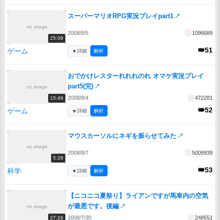
スーパーマリオRPG実況プレイpart1
↗
no image
2008/8/5
1096689
25:09
👑51
ゲーム
▼
詳細
解析
おでかけレスターれれれのれ オマケ実況プレイ
part5(完)
↗
no image
2008/8/4
472281
15:49
👑52
ゲーム
▼
詳細
解析
マウスカーソルにネギを振らせてみた
↗
no image
2008/8/7
5009939
5:28
👑53
科学
▼
詳細
解析
【ニコニコ夏祭り】ライアンですが馬車内の空気
が最悪です。後編
↗
no image
2008/7/30
248551
27:26