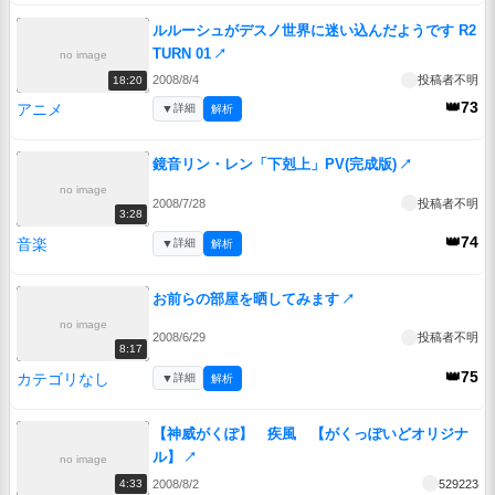
ルルーシュがデスノ世界に迷い込んだようです R2
TURN 01
↗
no image
2008/8/4
投稿者不明
18:20
👑73
アニメ
▼
詳細
解析
鏡音リン・レン「下剋上」PV(完成版)
↗
no image
2008/7/28
投稿者不明
3:28
👑74
音楽
▼
詳細
解析
お前らの部屋を晒してみます
↗
no image
2008/6/29
投稿者不明
8:17
👑75
カテゴリなし
▼
詳細
解析
【神威がくぽ】 疾風 【がくっぽいどオリジナ
ル】
↗
no image
2008/8/2
529223
4:33