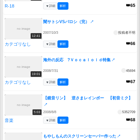
👑65
R-18
▼
詳細
解析
闇サトシVSバロシ（完）
↗
no image
2007/10/3
投稿者不明
12:41
👑66
カテゴリなし
▼
詳細
解析
海外の反応 ?Ｖｏｃａｌｏｉｄ特集
↗
no image
2008/7/31
45694
19:01
👑67
カテゴリなし
▼
詳細
解析
【鏡音リン】 逆さまレインボー 【初音ミク】
↗
no image
2008/8/8
5352709
5:03
👑68
音楽
▼
詳細
解析
もやしもんのスクリーンセーバー作った
↗