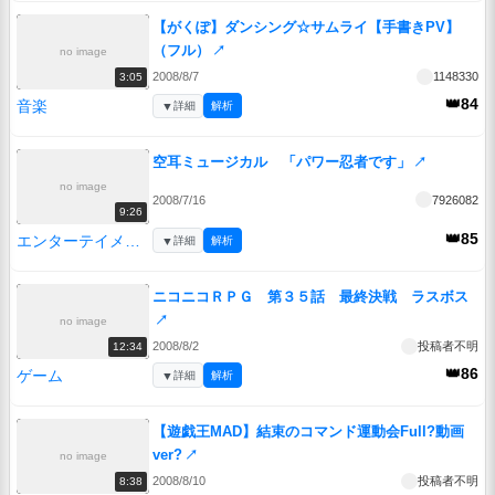
【がくぽ】ダンシング☆サムライ【手書きPV】
（フル）
↗
no image
2008/8/7
1148330
3:05
👑84
音楽
▼
詳細
解析
空耳ミュージカル 「パワー忍者です」
↗
no image
2008/7/16
7926082
9:26
👑85
エンターテイメント
▼
詳細
解析
ニコニコＲＰＧ 第３５話 最終決戦 ラスボス
↗
no image
2008/8/2
投稿者不明
12:34
👑86
ゲーム
▼
詳細
解析
【遊戯王MAD】結束のコマンド運動会Full?動画
ver?
↗
no image
2008/8/10
投稿者不明
8:38