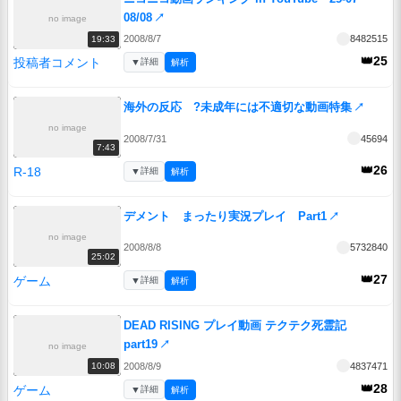
08/08
↗
no image
2008/8/7
8482515
19:33
👑25
投稿者コメント
▼
詳細
解析
海外の反応 ?未成年には不適切な動画特集
↗
no image
2008/7/31
45694
7:43
👑26
R-18
▼
詳細
解析
デメント まったり実況プレイ Part1
↗
no image
2008/8/8
5732840
25:02
👑27
ゲーム
▼
詳細
解析
DEAD RISING プレイ動画 テクテク死霊記
part19
↗
no image
2008/8/9
4837471
10:08
👑28
ゲーム
▼
詳細
解析