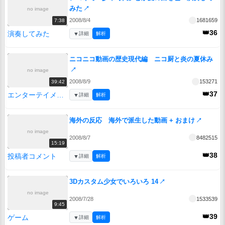
みた
↗
no image
2008/8/4
1681659
7:38
👑36
演奏してみた
▼
詳細
解析
ニコニコ動画の歴史現代編 ニコ厨と炎の夏休み
↗
no image
2008/8/9
153271
39:42
👑37
エンターテイメント
▼
詳細
解析
海外の反応 海外で派生した動画 + おまけ
↗
no image
2008/8/7
8482515
15:19
👑38
投稿者コメント
▼
詳細
解析
3Dカスタム少女でいろいろ 14
↗
no image
2008/7/28
1533539
9:45
👑39
ゲーム
▼
詳細
解析