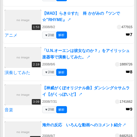
【MAD】らき☆すた 柊 かがみの『ツンで
☆”RHYME』
↗
no image
2008/8/2
477915
1:53
👑7
アニメ
▼
詳細
解析
「U.N.オーエンは彼女なのか？」をアイリッシュ
楽器等で演奏してみた。
↗
no image
2008/8/6
1889726
2:19
👑8
演奏してみた
▼
詳細
解析
【神威がくぽオリジナル曲】ダンシング☆サムラ
イ【がくっぽいど】
↗
no image
2008/7/31
1741662
3:09
👑9
音楽
▼
詳細
解析
海外の反応 いろんな動画へのコメント紹介
↗
no image
2008/8/7
8482515