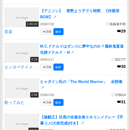
【アニソン】 菅野よう子で１時間 【作業用
BGM】
↗
no image
2008/7/28
投稿者不明
1:00:23
👑29
音楽
▼
詳細
解析
M.C.ドナルドはダンスに夢中なのか？最終鬼畜道
化師ドナルド・Ｍ
↗
no image
2008/1/17
921777
5:19
👑30
エンターテイメント
▼
詳細
解析
ヒャダイン氏の「The World Warrior」 全部俺
↗
no image
2008/7/28
278014
2:06
👑31
歌ってみた
▼
詳細
解析
【遊戯王】社長の全速全身エネコンメドレー【字
幕コメ(大体完成)付き】
↗
no image