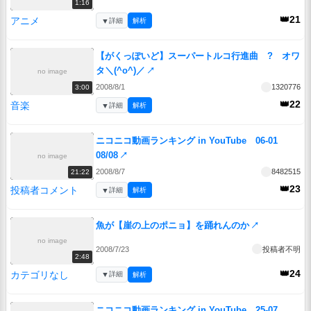
1:16
👑21
アニメ
▼
詳細
解析
【がくっぽいど】スーパートルコ行進曲 ? オワ
タ＼(^o^)／
↗
no image
2008/8/1
1320776
3:00
👑22
音楽
▼
詳細
解析
ニコニコ動画ランキング in YouTube 06-01
08/08
↗
no image
2008/8/7
8482515
21:22
👑23
投稿者コメント
▼
詳細
解析
魚が【崖の上のポニョ】を踊れんのか
↗
no image
2008/7/23
投稿者不明
2:48
👑24
カテゴリなし
▼
詳細
解析
ニコニコ動画ランキング in YouTube 25-07