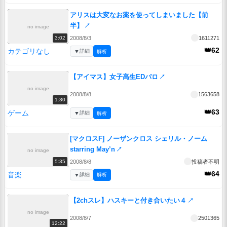
アリスは大変なお薬を使ってしまいました【前
半】
↗
no image
2008/8/3
1611271
3:02
👑62
カテゴリなし
▼
詳細
解析
【アイマス】女子高生EDパロ
↗
no image
2008/8/8
1563658
1:30
👑63
ゲーム
▼
詳細
解析
[マクロスF] ノーザンクロス シェリル・ノーム
starring May’n
↗
no image
2008/8/8
投稿者不明
5:35
👑64
音楽
▼
詳細
解析
【2chスレ】ハスキーと付き合いたい４
↗
no image
2008/8/7
2501365
12:22