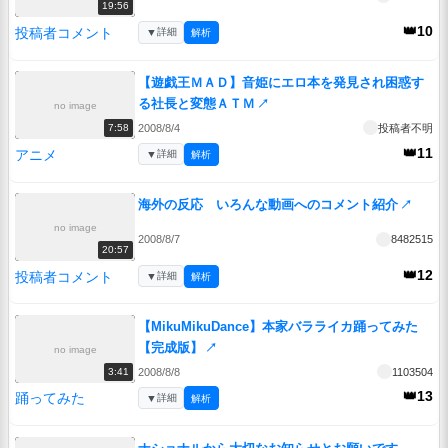
19:56
👑10
投稿者コメント
▼
詳細
解析
【遊戯王ＭＡＤ】音姫にエロ本を発見され困惑す
る社長と変態ＡＴＭ
↗
no image
2008/8/4
投稿者不明
7:58
👑11
アニメ
▼
詳細
解析
海外の反応 いろんな動画へのコメント紹介
↗
no image
2008/8/7
8482515
20:57
👑12
投稿者コメント
▼
詳細
解析
【MikuMikuDance】本家バラライカ踊ってみた
【完成版】
↗
no image
2008/8/8
1103504
3:41
👑13
踊ってみた
▼
詳細
解析