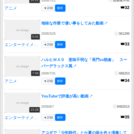
2008/7/21
投稿者不明
10:22
👑32
アニメ
▼
詳細
解析
地味な作業で凄い事をしてみた動画
↗
no image
2008/3/25
361296
5:02
👑33
エンターテイメント
▼
詳細
解析
ハルヒＭＡＤ 意味不明な「長門vs朝倉」 スー
パーデラックス風
↗
no image
2008/7/31
486253
7:06
👑34
アニメ
▼
詳細
解析
YouTubeで評価が高い動画
↗
no image
2008/8/7
8482515
15:28
👑35
エンターテイメント
▼
詳細
解析
アコギで「少年時代」とか夏の曲を色々演奏して