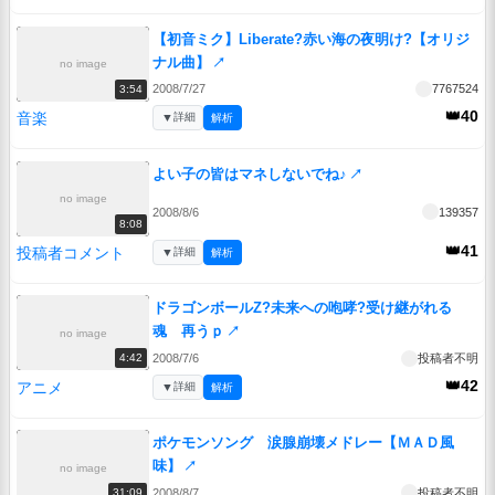
【初音ミク】Liberate?赤い海の夜明け?【オリジ
ナル曲】
↗
no image
2008/7/27
7767524
3:54
👑40
音楽
▼
詳細
解析
よい子の皆はマネしないでね♪
↗
no image
2008/8/6
139357
8:08
👑41
投稿者コメント
▼
詳細
解析
ドラゴンボールZ?未来への咆哮?受け継がれる
魂 再うｐ
↗
no image
2008/7/6
投稿者不明
4:42
👑42
アニメ
▼
詳細
解析
ポケモンソング 涙腺崩壊メドレー【ＭＡＤ風
味】
↗
no image
2008/8/7
投稿者不明
31:09