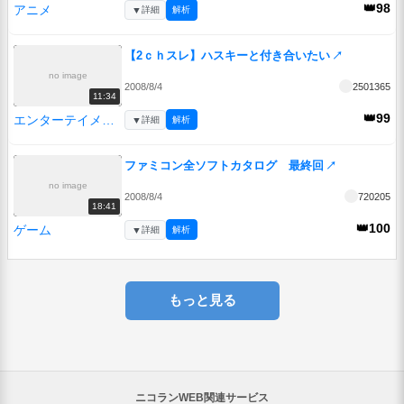
👑98
アニメ
▼
詳細
解析
【2ｃｈスレ】ハスキーと付き合いたい
↗
no image
2008/8/4
2501365
11:34
👑99
エンターテイメント
▼
詳細
解析
ファミコン全ソフトカタログ 最終回
↗
no image
2008/8/4
720205
18:41
👑100
ゲーム
▼
詳細
解析
もっと見る
ニコランWEB関連サービス