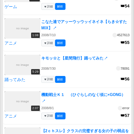
👑54
ゲーム
▼
詳細
解析
こなた達でアッーウッウッイネイネ【らき☆すた
MIX】
↗
no image
2008/7/10
4527613
1:08
👑55
アニメ
▼
詳細
解析
キモッ☆と【星間飛行】踊ってみた
↗
no image
2008/7/30
78091
5:29
👑56
踊ってみた
▼
詳細
解析
機動戦士Ｋ１ （ひぐらしのなく頃に×GONG）
↗
no image
2008/8/1
error
2:07
👑57
アニメ
▼
詳細
解析
【2ｃｈスレ】クラスの完璧すぎる女の子の弱点を