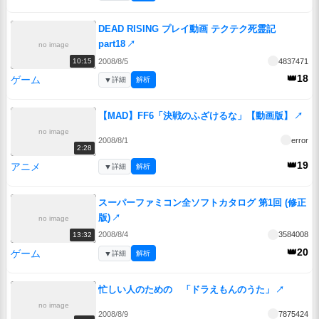
DEAD RISING プレイ動画 テクテク死霊記
part18
↗
no image
2008/8/5
4837471
10:15
👑18
ゲーム
▼
詳細
解析
【MAD】FF6「決戦のふざけるな」【動画版】
↗
no image
2008/8/1
error
2:28
👑19
アニメ
▼
詳細
解析
スーパーファミコン全ソフトカタログ 第1回 (修正
版)
↗
no image
2008/8/4
3584008
13:32
👑20
ゲーム
▼
詳細
解析
忙しい人のための 「ドラえもんのうた」
↗
no image
2008/8/9
7875424