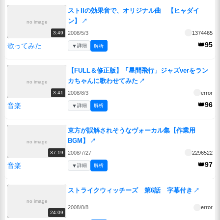
ストIIの効果音で、オリジナル曲 【ヒャダイ
ン】
↗
no image
2008/5/3
1374465
3:49
👑95
歌ってみた
▼
詳細
解析
【FULL＆修正版】「星間飛行」ジャズverをラン
カちゃんに歌わせてみた
↗
no image
2008/8/3
error
3:41
👑96
音楽
▼
詳細
解析
東方が誤解されそうなヴォーカル集【作業用
BGM】
↗
no image
2008/7/27
2296522
37:19
👑97
音楽
▼
詳細
解析
ストライクウィッチーズ 第6話 字幕付き
↗
no image
2008/8/8
error
24:09