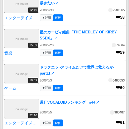
暴きたい
↗
no image
2008/7/30
2501365
12:19
👑58
エンターテイメント
▼
詳細
解析
星のカービィ組曲「THE MEDLEY OF KIRBY
SSDX」
↗
no image
2008/7/20
74864
15:59
👑59
音楽
▼
詳細
解析
ドラクエ５ -スライムだけで世界は救えるか-
part11
↗
no image
2008/8/3
6488553
10:09
👑60
ゲーム
▼
詳細
解析
週刊VOCALOIDランキング #44
↗
no image
2008/8/5
983487
22:10
👑61
エンターテイメント
▼
詳細
解析