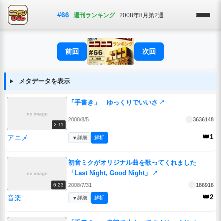
#66
週刊ランキング
2008年8月第2週
前回
次回
メタデータを表示
「手書き」 ゆっくりでいいさ
↗
no image
2008/8/5
3636148
2:11
👑1
アニメ
▼
詳細
解析
初音ミクがオリジナル曲を歌ってくれました
「Last Night, Good Night」
↗
no image
2008/7/31
186916
6:23
👑2
音楽
▼
詳細
解析