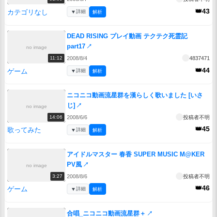
👑43
カテゴリなし
▼
詳細
解析
DEAD RISING プレイ動画 テクテク死霊記
part17
↗
no image
2008/8/4
4837471
11:12
👑44
ゲーム
▼
詳細
解析
ニコニコ動画流星群を漢らしく歌いました [いさ
じ]
↗
no image
2008/6/6
投稿者不明
14:06
👑45
歌ってみた
▼
詳細
解析
アイドルマスター 春香 SUPER MUSIC M@KER
PV風
↗
no image
2008/8/6
投稿者不明
3:27
👑46
ゲーム
▼
詳細
解析
合唱_ニコニコ動画流星群＋
↗