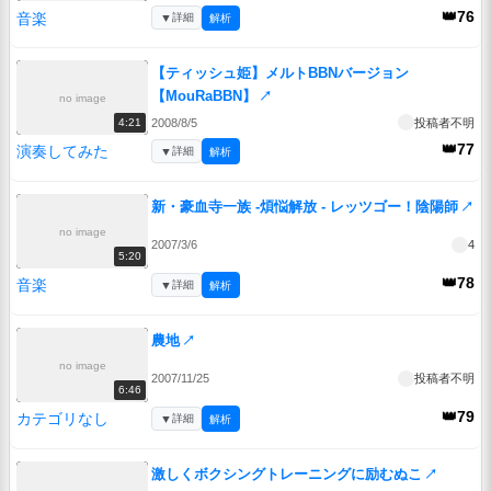
👑76
音楽
▼
詳細
解析
【ティッシュ姫】メルトBBNバージョン
【MouRaBBN】
↗
no image
2008/8/5
投稿者不明
4:21
👑77
演奏してみた
▼
詳細
解析
新・豪血寺一族 -煩悩解放 - レッツゴー！陰陽師
↗
no image
2007/3/6
4
5:20
👑78
音楽
▼
詳細
解析
農地
↗
no image
2007/11/25
投稿者不明
6:46
👑79
カテゴリなし
▼
詳細
解析
激しくボクシングトレーニングに励むぬこ
↗