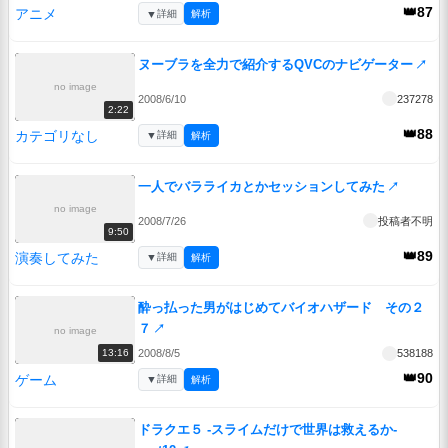
👑87
アニメ
▼
詳細
解析
ヌーブラを全力で紹介するQVCのナビゲーター
↗
no image
2008/6/10
237278
2:22
👑88
カテゴリなし
▼
詳細
解析
一人でバラライカとかセッションしてみた
↗
no image
2008/7/26
投稿者不明
9:50
👑89
演奏してみた
▼
詳細
解析
酔っ払った男がはじめてバイオハザード その２
７
↗
no image
2008/8/5
538188
13:16
👑90
ゲーム
▼
詳細
解析
ドラクエ５ -スライムだけで世界は救えるか-