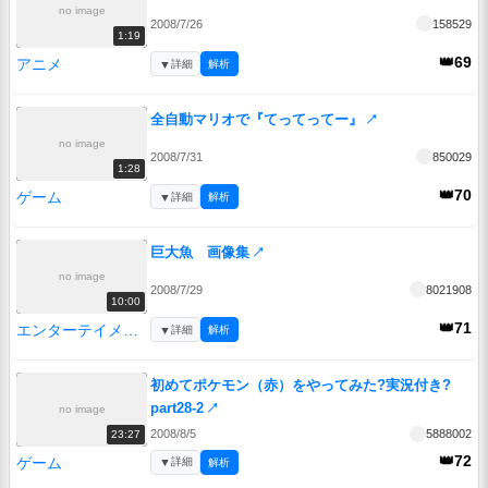
no image
2008/7/26
158529
1:19
👑69
アニメ
▼
詳細
解析
全自動マリオで『てってってー』
↗
no image
2008/7/31
850029
1:28
👑70
ゲーム
▼
詳細
解析
巨大魚 画像集
↗
no image
2008/7/29
8021908
10:00
👑71
エンターテイメント
▼
詳細
解析
初めてポケモン（赤）をやってみた?実況付き?
part28-2
↗
no image
2008/8/5
5888002
23:27
👑72
ゲーム
▼
詳細
解析