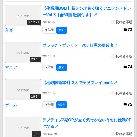
【作業用BGM】新テンポ良く聴くアニソンメドレ
ーVol.3【全50曲 歌詞付き】
↗
no image
2014/5/6
投稿者不明
1:12:21
👑73
音楽
▼
詳細
解析
ブラック・ブレット #05 紅黒の暗殺者
↗
no image
2014/5/9
投稿者不明
23:40
👑74
アニメ
▼
詳細
解析
【地球防衛軍4】2人で実況プレイ part1
↗
no image
2014/5/5
投稿者不明
16:14
👑75
ゲーム
▼
詳細
解析
ラブライブ2期OPが全く気付かないうちに鎧武OP
になる
↗
no image
2014/4/28
投稿者不明
1:32