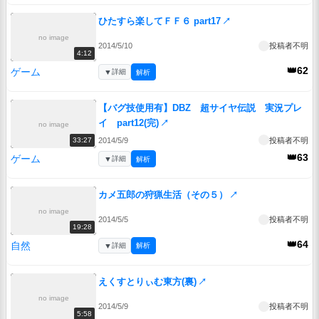
ひたすら楽してＦＦ６ part17
↗
no image
2014/5/10
投稿者不明
4:12
👑62
ゲーム
▼
詳細
解析
【バグ技使用有】DBZ 超サイヤ伝説 実況プレ
イ part12(完)
↗
no image
2014/5/9
投稿者不明
33:27
👑63
ゲーム
▼
詳細
解析
カメ五郎の狩猟生活（その５）
↗
no image
2014/5/5
投稿者不明
19:28
👑64
自然
▼
詳細
解析
えくすとりぃむ東方(裏)
↗
no image
2014/5/9
投稿者不明
5:58