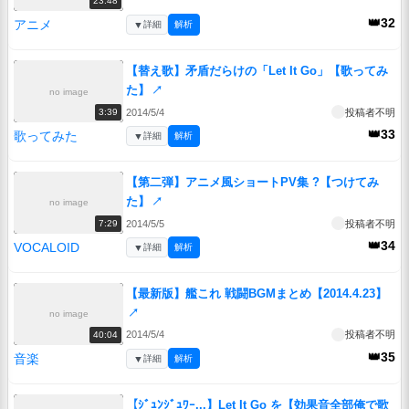
23:48
👑32
アニメ
▼
詳細
解析
【替え歌】矛盾だらけの「Let It Go」【歌ってみ
た】
↗
no image
2014/5/4
投稿者不明
3:39
👑33
歌ってみた
▼
詳細
解析
【第二弾】アニメ風ショートPV集 ?【つけてみ
た】
↗
no image
2014/5/5
投稿者不明
7:29
👑34
VOCALOID
▼
詳細
解析
【最新版】艦これ 戦闘BGMまとめ【2014.4.23】
↗
no image
2014/5/4
投稿者不明
40:04
👑35
音楽
▼
詳細
解析
【ｼﾞｭﾝｼﾞｭﾜｰ...】Let It Go を【効果音全部俺で歌