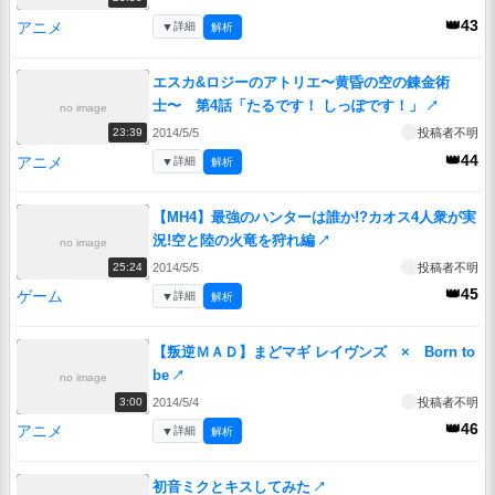
👑43
アニメ
▼
詳細
解析
エスカ&ロジーのアトリエ〜黄昏の空の錬金術
士〜 第4話「たるです！ しっぽです！」
↗
no image
2014/5/5
投稿者不明
23:39
👑44
アニメ
▼
詳細
解析
【MH4】最強のハンターは誰か!?カオス4人衆が実
況!空と陸の火竜を狩れ編
↗
no image
2014/5/5
投稿者不明
25:24
👑45
ゲーム
▼
詳細
解析
【叛逆ＭＡＤ】まどマギ レイヴンズ × Born to
be
↗
no image
2014/5/4
投稿者不明
3:00
👑46
アニメ
▼
詳細
解析
初音ミクとキスしてみた
↗