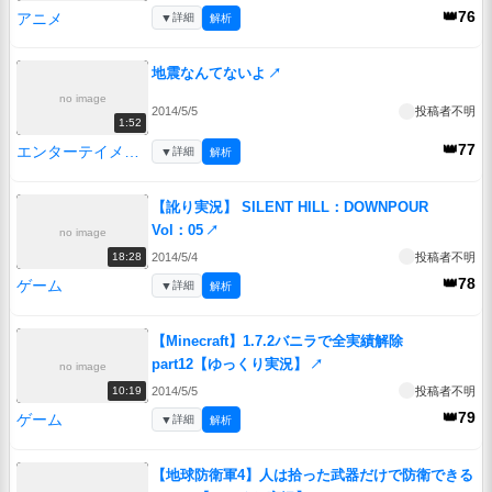
👑76
アニメ
▼
詳細
解析
地震なんてないよ
↗
no image
2014/5/5
投稿者不明
1:52
👑77
エンターテイメント
▼
詳細
解析
【訛り実況】 SILENT HILL：DOWNPOUR
Vol：05
↗
no image
2014/5/4
投稿者不明
18:28
👑78
ゲーム
▼
詳細
解析
【Minecraft】1.7.2バニラで全実績解除
part12【ゆっくり実況】
↗
no image
2014/5/5
投稿者不明
10:19
👑79
ゲーム
▼
詳細
解析
【地球防衛軍4】人は拾った武器だけで防衛できる