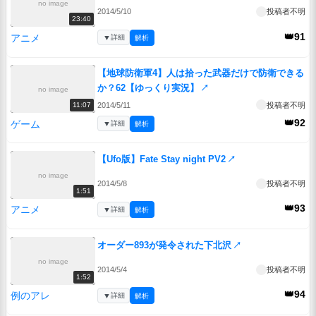
no image
2014/5/10
投稿者不明
23:40
👑91
アニメ
▼
詳細
解析
【地球防衛軍4】人は拾った武器だけで防衛できる
か？62【ゆっくり実況】
↗
no image
2014/5/11
投稿者不明
11:07
👑92
ゲーム
▼
詳細
解析
【Ufo版】Fate Stay night PV2
↗
no image
2014/5/8
投稿者不明
1:51
👑93
アニメ
▼
詳細
解析
オーダー893が発令された下北沢
↗
no image
2014/5/4
投稿者不明
1:52
👑94
例のアレ
▼
詳細
解析