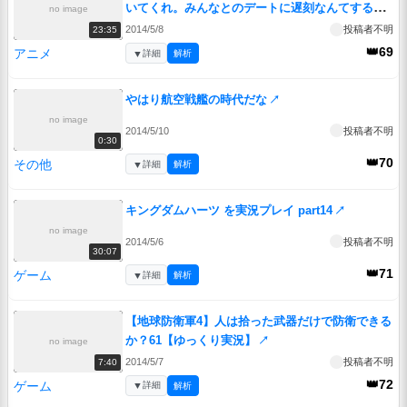
いてくれ。みんなとのデートに遅刻なんてするも
no image
のか」
↗
2014/5/8
投稿者不明
23:35
👑69
アニメ
▼
詳細
解析
やはり航空戦艦の時代だな
↗
no image
2014/5/10
投稿者不明
0:30
👑70
その他
▼
詳細
解析
キングダムハーツ を実況プレイ part14
↗
no image
2014/5/6
投稿者不明
30:07
👑71
ゲーム
▼
詳細
解析
【地球防衛軍4】人は拾った武器だけで防衛できる
か？61【ゆっくり実況】
↗
no image
2014/5/7
投稿者不明
7:40
👑72
ゲーム
▼
詳細
解析