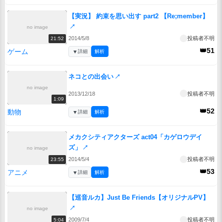
【実況】 約束を思い出す part2 【Re;member】
↗
no image
2014/5/8
投稿者不明
21:52
👑51
ゲーム
▼
詳細
解析
ネコとの出会い
↗
no image
2013/12/18
投稿者不明
1:09
👑52
動物
▼
詳細
解析
メカクシティアクターズ act04「カゲロウデイ
ズ」
↗
no image
2014/5/4
投稿者不明
23:55
👑53
アニメ
▼
詳細
解析
【巡音ルカ】Just Be Friends【オリジナルPV】
↗
no image
2009/7/4
投稿者不明
5:04