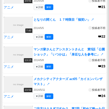
2014/5/8
投稿者不明
23:51
👑21
アニメ
▼
詳細
解析
となりの関くん １７時限目「福笑い」
↗
no image
2014/5/5
投稿者不明
7:40
👑22
アニメ
▼
詳細
解析
マンガ家さんとアシスタントさんと 第5話「公園
ショック」「いつかは」「身近な人を参考に」
↗
no image
2014/5/8
投稿者不明
13:15
👑23
アニメ
▼
詳細
解析
メカクシティアクターズ act05「カイエンパンザ
マスト」
↗
no image
2014/5/11
投稿者不明
23:54
👑24
アニメ
▼
詳細
解析
ご注文はうさぎですか？ 第3羽「初めて酔った日