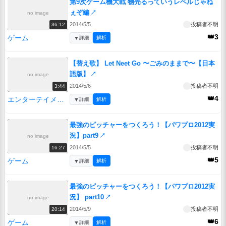
第9次ゲーム機大戦 物売るっていうレベルじゃね
ぇぞ編
↗
no image
2014/5/5
投稿者不明
36:12
👑3
ゲーム
▼
詳細
解析
【替え歌】 Let Neet Go 〜ごみのままで〜【日本
語版】
↗
no image
2014/5/6
投稿者不明
3:44
👑4
エンターテイメント
▼
詳細
解析
最強のピッチャーをつくろう！【パワプロ2012実
況】part9
↗
no image
2014/5/5
投稿者不明
16:27
👑5
ゲーム
▼
詳細
解析
最強のピッチャーをつくろう！【パワプロ2012実
況】 part10
↗
no image
2014/5/9
投稿者不明
20:14
👑6
ゲーム
▼
詳細
解析