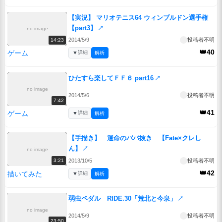
【実況】 マリオテニス64 ウィンブルドン選手権
【part3】
↗
no image
2014/5/9
投稿者不明
14:23
👑40
ゲーム
▼
詳細
解析
ひたすら楽してＦＦ６ part16
↗
no image
2014/5/6
投稿者不明
7:42
👑41
ゲーム
▼
詳細
解析
【手描き】 運命のババ抜き 【Fate×クレし
ん】
↗
no image
2013/10/5
投稿者不明
3:21
👑42
描いてみた
▼
詳細
解析
弱虫ペダル RIDE.30「荒北と今泉」
↗
no image
2014/5/9
投稿者不明
23:50