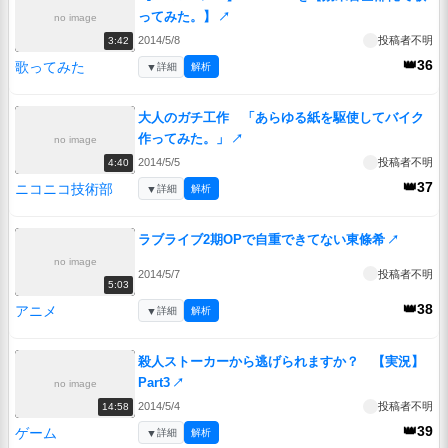
ってみた。】
↗
no image
2014/5/8
投稿者不明
3:42
👑36
歌ってみた
▼
詳細
解析
大人のガチ工作 「あらゆる紙を駆使してバイク
作ってみた。」
↗
no image
2014/5/5
投稿者不明
4:40
👑37
ニコニコ技術部
▼
詳細
解析
ラブライブ2期OPで自重できてない東條希
↗
no image
2014/5/7
投稿者不明
5:03
👑38
アニメ
▼
詳細
解析
殺人ストーカーから逃げられますか？ 【実況】
Part3
↗
no image
2014/5/4
投稿者不明
14:58
👑39
ゲーム
▼
詳細
解析