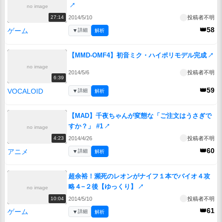
↗
no image
2014/5/10
投稿者不明
27:14
👑58
ゲーム
▼
詳細
解析
【MMD-OMF4】初音ミク・ハイポリモデル完成
↗
no image
2014/5/6
投稿者不明
6:39
👑59
VOCALOID
▼
詳細
解析
【MAD】千夜ちゃんが変態な「ご注文はうさぎで
すか？」 #1
↗
no image
2014/4/26
投稿者不明
4:23
👑60
アニメ
▼
詳細
解析
超余裕！瀕死のレオンがナイフ１本でバイオ４攻
略４−２後【ゆっくり】
↗
no image
2014/5/10
投稿者不明
10:04
👑61
ゲーム
▼
詳細
解析