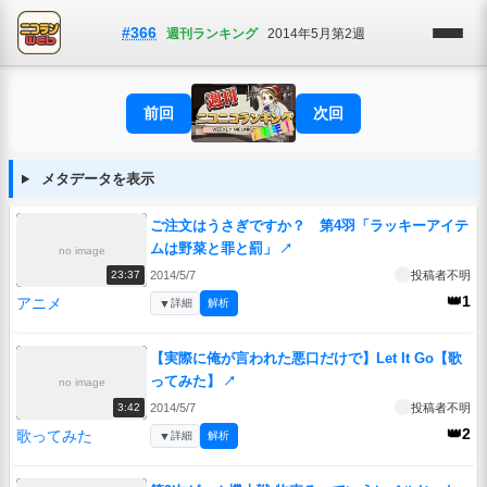
#366
週刊ランキング
2014年5月第2週
前回
次回
メタデータを表示
ご注文はうさぎですか？ 第4羽「ラッキーアイテ
ムは野菜と罪と罰」
↗
no image
2014/5/7
投稿者不明
23:37
👑1
アニメ
▼
詳細
解析
【実際に俺が言われた悪口だけで】Let It Go【歌
ってみた】
↗
no image
2014/5/7
投稿者不明
3:42
👑2
歌ってみた
▼
詳細
解析