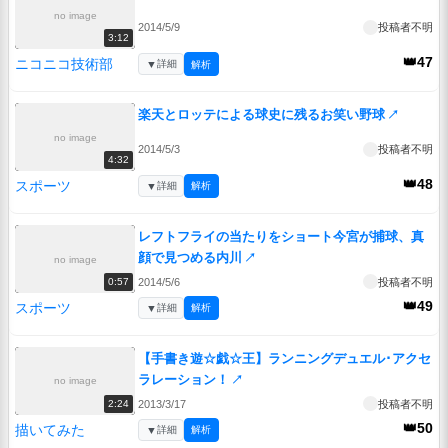
no image
2014/5/9
投稿者不明
3:12
👑47
ニコニコ技術部
▼
詳細
解析
楽天とロッテによる球史に残るお笑い野球
↗
no image
2014/5/3
投稿者不明
4:32
👑48
スポーツ
▼
詳細
解析
レフトフライの当たりをショート今宮が捕球、真
顔で見つめる内川
↗
no image
2014/5/6
投稿者不明
0:57
👑49
スポーツ
▼
詳細
解析
【手書き遊☆戯☆王】ランニングデュエル･アクセ
ラレーション！
↗
no image
2013/3/17
投稿者不明
2:24
👑50
描いてみた
▼
詳細
解析