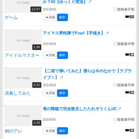
か？60【ゆっくり実況】
↗
no image
2014/5/6
投稿者不明
12:57
👑80
ゲーム
▼
詳細
解析
アイマス男性陣でFree!【手描き】
↗
no image
2014/5/9
投稿者不明
1:36
👑81
アイドルマスター
▼
詳細
解析
【二胡で弾いてみた】僕らは今のなかで【ラブラ
イブ！】
↗
no image
2014/5/4
投稿者不明
4:31
👑82
演奏してみた
▼
詳細
解析
母の降臨で完全敗北したたれぞうくんUC
↗
no image
2014/5/5
投稿者不明
1:45
👑83
例のアレ
▼
詳細
解析