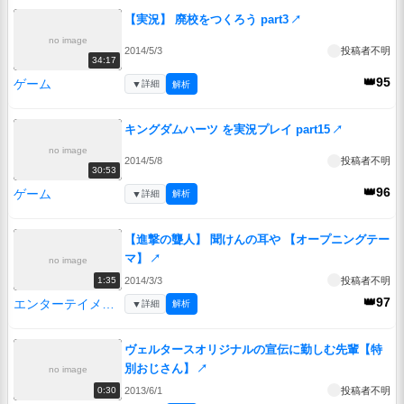
【実況】 廃校をつくろう part3
↗
no image
2014/5/3
投稿者不明
34:17
👑95
ゲーム
▼
詳細
解析
キングダムハーツ を実況プレイ part15
↗
no image
2014/5/8
投稿者不明
30:53
👑96
ゲーム
▼
詳細
解析
【進撃の聾人】 聞けんの耳や 【オープニングテー
マ】
↗
no image
2014/3/3
投稿者不明
1:35
👑97
エンターテイメント
▼
詳細
解析
ヴェルタースオリジナルの宣伝に勤しむ先輩【特
別おじさん】
↗
no image
2013/6/1
投稿者不明
0:30