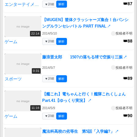
👑87
エンターテイメント
▼
詳細
解析
【MUGEN】筐体クラッシャーズ集合！台パンシ
ングルランセレバトル PART FINAL
↗
no image
2014/5/10
投稿者不明
22:14
👑88
ゲーム
▼
詳細
解析
藤浪晋太郎 150?の落ちる球で空振り三振
↗
no image
2014/5/7
投稿者不明
0:31
👑89
スポーツ
▼
詳細
解析
【艦これ】電ちゃんと行く！艦隊これくしょん
Part.41【ゆっくり実況】
↗
no image
2014/5/9
投稿者不明
11:16
👑90
ゲーム
▼
詳細
解析
魔法科高校の劣等生 第5話「入学編?」
↗