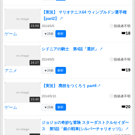
【実況】 マリオテニス64 ウィンブルドン選手権
【part2】
↗
no image
2014/5/5
投稿者不明
23:59
👑18
ゲーム
▼
詳細
解析
シドニアの騎士 第4話「選択」
↗
no image
2014/5/5
投稿者不明
24:27
👑19
アニメ
▼
詳細
解析
【実況】 廃校をつくろう part4
↗
no image
2014/5/10
投稿者不明
23:40
👑20
ゲーム
▼
詳細
解析
ジョジョの奇妙な冒険 スターダストクルセイダー
ス 第5話「銀の戦車(シルバーチャリオッツ)」
↗
no image