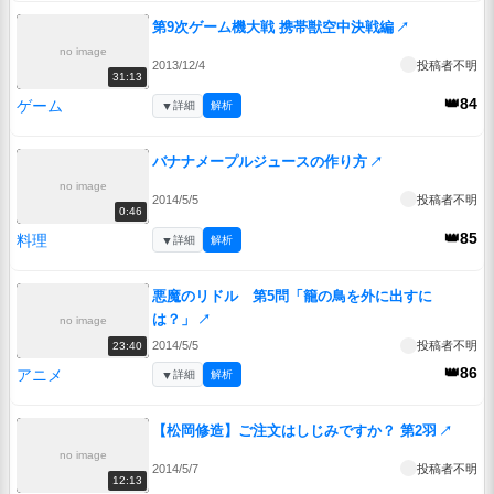
第9次ゲーム機大戦 携帯獣空中決戦編
↗
no image
2013/12/4
投稿者不明
31:13
👑84
ゲーム
▼
詳細
解析
バナナメープルジュースの作り方
↗
no image
2014/5/5
投稿者不明
0:46
👑85
料理
▼
詳細
解析
悪魔のリドル 第5問「籠の鳥を外に出すに
は？」
↗
no image
2014/5/5
投稿者不明
23:40
👑86
アニメ
▼
詳細
解析
【松岡修造】ご注文はしじみですか？ 第2羽
↗
no image
2014/5/7
投稿者不明
12:13