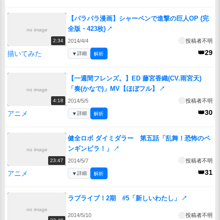
【パラパラ漫画】シャーペンで進撃の巨人OP (完
全版・423枚)
↗
no image
2014/4/4
投稿者不明
2:34
👑29
描いてみた
▼
詳細
解析
【一週間フレンズ。】ED 藤宮香織(CV.雨宮天)
「奏(かなで)」MV【ほぼフル】
↗
no image
2014/5/5
投稿者不明
4:18
👑30
アニメ
▼
詳細
解析
健全ロボ ダイミダラー 第五話「乱舞！恐怖のペ
ンギンビラ！」
↗
no image
2014/5/7
投稿者不明
23:47
👑31
アニメ
▼
詳細
解析
ラブライブ！2期 #5「新しいわたし」
↗
no image
2014/5/10
投稿者不明