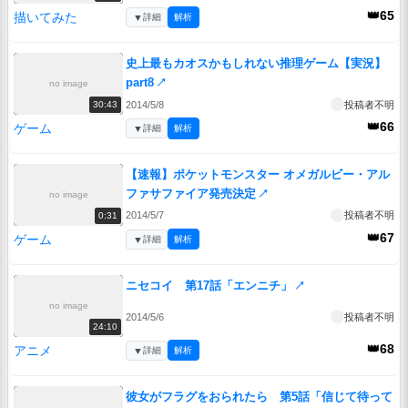
👑65
描いてみた
▼
詳細
解析
史上最もカオスかもしれない推理ゲーム【実況】
part8
↗
no image
2014/5/8
投稿者不明
30:43
👑66
ゲーム
▼
詳細
解析
【速報】ポケットモンスター オメガルビー・アル
ファサファイア発売決定
↗
no image
2014/5/7
投稿者不明
0:31
👑67
ゲーム
▼
詳細
解析
ニセコイ 第17話「エンニチ」
↗
no image
2014/5/6
投稿者不明
24:10
👑68
アニメ
▼
詳細
解析
彼女がフラグをおられたら 第5話「信じて待って