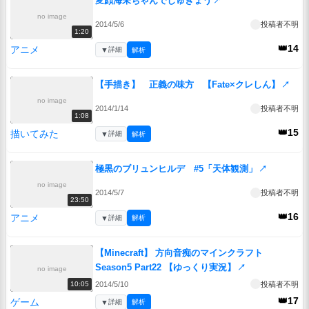
変顔海未ちゃんでしゅぎょう
↗
no image
2014/5/6
投稿者不明
1:20
👑14
アニメ
▼
詳細
解析
【手描き】 正義の味方 【Fate×クレしん】
↗
no image
2014/1/14
投稿者不明
1:08
👑15
描いてみた
▼
詳細
解析
極黒のブリュンヒルデ #5「天体観測」
↗
no image
2014/5/7
投稿者不明
23:50
👑16
アニメ
▼
詳細
解析
【Minecraft】 方向音痴のマインクラフト
Season5 Part22 【ゆっくり実況】
↗
no image
2014/5/10
投稿者不明
10:05
👑17
ゲーム
▼
詳細
解析