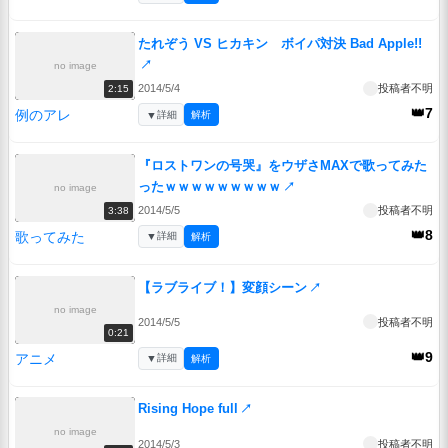
たれぞう VS ヒカキン ボイパ対決 Bad Apple!!
↗
no image
2014/5/4
投稿者不明
2:15
👑7
例のアレ
▼
詳細
解析
『ロストワンの号哭』をウザさMAXで歌ってみた
ったｗｗｗｗｗｗｗｗｗ
↗
no image
2014/5/5
投稿者不明
3:38
👑8
歌ってみた
▼
詳細
解析
【ラブライブ！】変顔シーン
↗
no image
2014/5/5
投稿者不明
0:21
👑9
アニメ
▼
詳細
解析
Rising Hope full
↗
no image
2014/5/3
投稿者不明