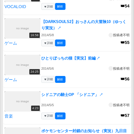
👑54
VOCALOID
▼
詳細
解析
【DARKSOULS2】おっさんの大冒険10（ゆっく
り実況）
↗
no image
2014/5/8
投稿者不明
16:58
👑55
ゲーム
▼
詳細
解析
ひとりぼっちの猫【実況】前編
↗
no image
2014/5/6
投稿者不明
24:25
👑56
ゲーム
▼
詳細
解析
シドニアの騎士OP 「シドニア」
↗
no image
2014/5/5
投稿者不明
4:23
👑57
音楽
▼
詳細
解析
ポケモンセンター封鎖のお知らせ（実況）九日目