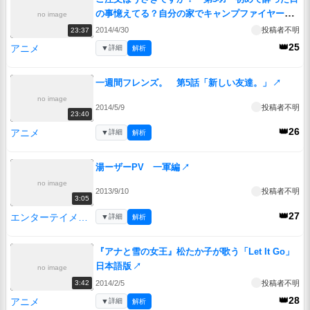
の事憶えてる？自分の家でキャンプファイヤーし
no image
ようとしたわよね」
↗
2014/4/30
投稿者不明
23:37
👑25
アニメ
▼
詳細
解析
一週間フレンズ。 第5話「新しい友達。」
↗
no image
2014/5/9
投稿者不明
23:40
👑26
アニメ
▼
詳細
解析
湯ーザーPV 一軍編
↗
no image
2013/9/10
投稿者不明
3:05
👑27
エンターテイメント
▼
詳細
解析
『アナと雪の女王』松たか子が歌う「Let It Go」
日本語版
↗
no image
2014/2/5
投稿者不明
3:42
👑28
アニメ
▼
詳細
解析