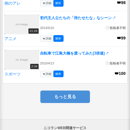
👑98
例のアレ
▼
詳細
解析
初代主人公たちの「待たせたな」なシーン
↗
no image
2014/5/10
投稿者不明
21:28
👑99
アニメ
▼
詳細
解析
自転車で江島大橋を渡ってみた(3倍速)
↗
no image
2010/4/13
投稿者不明
2:34
👑100
スポーツ
▼
詳細
解析
もっと見る
ニコランWEB関連サービス