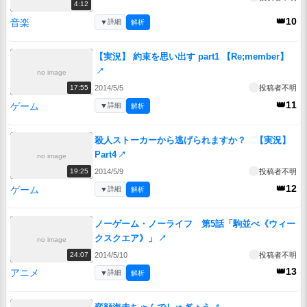
4:12
👑10
音楽
▼
詳細
解析
【実況】 約束を思い出す part1 【Re;member】
↗
no image
2014/5/5
投稿者不明
17:55
👑11
ゲーム
▼
詳細
解析
殺人ストーカーから逃げられますか？ 【実況】
Part4
↗
no image
2014/5/9
投稿者不明
19:25
👑12
ゲーム
▼
詳細
解析
ノーゲーム・ノーライフ 第5話「駒並べ《ウィー
クスクエア》」
↗
no image
2014/5/10
投稿者不明
24:07
👑13
アニメ
▼
詳細
解析