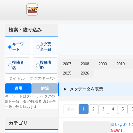
検索・絞り込み
キーワ
タグ完
ード
全一致
投稿者
投稿者
2007
2008
2009
2010
名
ID
2025
2026
適用
解除
メタデータを表示
キーワードはタイトル・タグの
部分一致、タグ/投稿者IDは完全
一致で絞り込みます。
前へ
1
2
3
4
5
カテゴリ
這いよれ！
NEW！