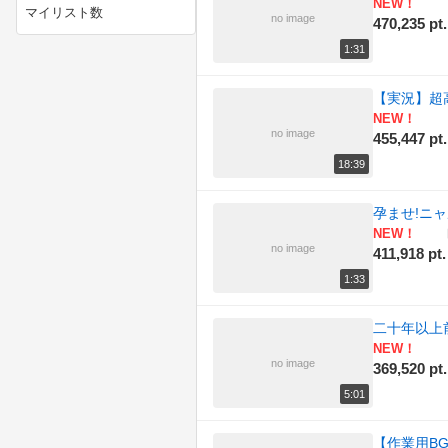
(179)
NEW！
マイリスト数
no image
470,235 pt.
(204)
ニコニコ動画講座
1:31
(154)
ニコニコ手芸部
【実況】超高
NEW！
(185)
ニコニコ技術部
no image
455,447 pt.
18:39
(155)
ラジオ
孕ませ!ニ
(172)
作ってみた
NEW！
no image
411,918 pt.
(158)
例のアレ
1:33
(174)
動物
二十年以上
(166)
描いてみた
NEW！
no image
369,520 pt.
(156)
政治
5:01
(165)
料理
【作業用B