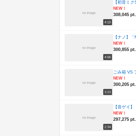
【初音ミクS
NEW！
no image
308,045 pt.
4:10
【ナノ】「No
NEW！
no image
300,855 pt.
4:06
ごみ箱 VS
NEW！
no image
300,205 pt.
3:23
【音ゲイ】 
NEW！
no image
297,275 pt.
2:34