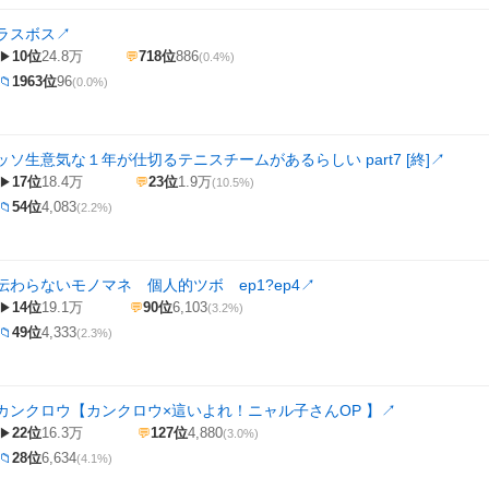
ラスボス
↗
10位
24.8万
718位
886
▶
💬
(0.4%)
1963位
96
📁
(0.0%)
ソ生意気な１年が仕切るテニスチームがあるらしい part7 [終]
↗
17位
18.4万
23位
1.9万
▶
💬
(10.5%)
54位
4,083
📁
(2.2%)
わらないモノマネ 個人的ツボ ep1?ep4
↗
14位
19.1万
90位
6,103
▶
💬
(3.2%)
49位
4,333
📁
(2.3%)
カンクロウ【カンクロウ×這いよれ！ニャル子さんOP 】
↗
22位
16.3万
127位
4,880
▶
💬
(3.0%)
28位
6,634
📁
(4.1%)