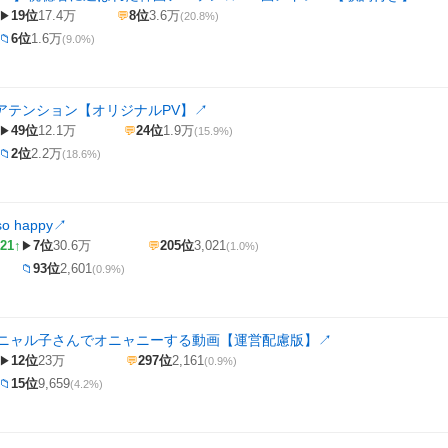
19位
17.4万
8位
3.6万
▶
💬
(20.8%)
6位
1.6万
📁
(9.0%)
月アテンション【オリジナルPV】
↗
49位
12.1万
24位
1.9万
▶
💬
(15.9%)
2位
2.2万
📁
(18.6%)
 happy
↗
21↑
7位
30.6万
205位
3,021
▶
💬
(1.0%)
93位
2,601
📁
(0.9%)
.9】ニャル子さんでオニャニーする動画【運営配慮版】
↗
12位
23万
297位
2,161
▶
💬
(0.9%)
15位
9,659
📁
(4.2%)