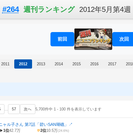
#264
週刊ランキング
2012年5月第4週
前回
次回
2011
2012
2013
2014
2015
2016
2017
201
6
...
57
次へ
5,700件中 1 - 100 件を表示しています
ニャル子さん 第7話「碧いSAN瑚礁」
↗
1位
42.7万
2位
10.5万
▶
💬
(24.6%)