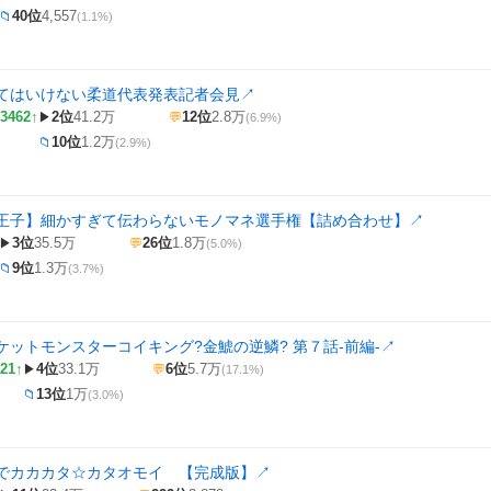
40位
4,557
📁
(1.1%)
てはいけない柔道代表発表記者会見
↗
3462↑
2位
41.2万
12位
2.8万
▶
💬
(6.9%)
10位
1.2万
📁
(2.9%)
王子】細かすぎて伝わらないモノマネ選手権【詰め合わせ】
↗
3位
35.5万
26位
1.8万
▶
💬
(5.0%)
9位
1.3万
📁
(3.7%)
ケットモンスターコイキング?金鯱の逆鱗? 第７話-前編-
↗
21↑
4位
33.1万
6位
5.7万
▶
💬
(17.1%)
13位
1万
📁
(3.0%)
でカカカタ☆カタオモイ 【完成版】
↗