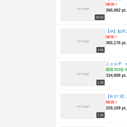
NEW！
(192)
旅行
no image
366,082 pt.
(186)
日記
58:50
(167)
東方
【IA】如
NEW！
(170)
歌ってみた
no image
365,176 pt.
4:06
(184)
歴史
ニャル子 so
(161)
演奏してみた
前回:932位 9
no image
334,908 pt.
(182)
科学
1:38
(168)
自然
【R-17
(157)
踊ってみた
NEW！
no image
329,109 pt.
(168)
車載動画
1:38
(186)
音楽