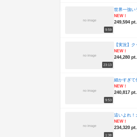
世界一強い
NEW！
no image
249,594 pt.
9:59
【実況】クッ
NEW！
no image
244,280 pt.
23:13
細かすぎて伝
NEW！
no image
240,817 pt.
9:53
這いよれ！
NEW！
no image
234,320 pt.
1:38