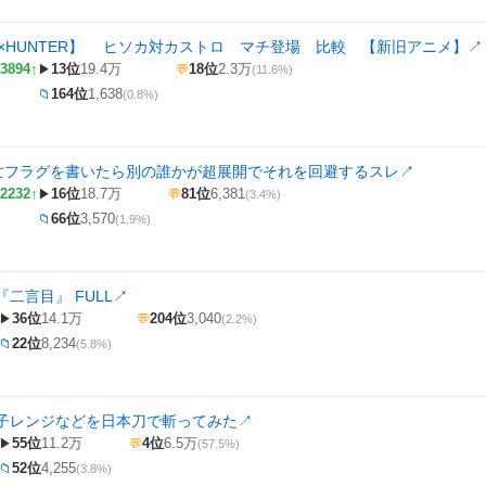
ER×HUNTER】 ヒソカ対カストロ マチ登場 比較 【新旧アニメ】
↗
3894↑
13位
19.4万
18位
2.3万
▶
💬
(11.6%)
164位
1,638
📁
(0.8%)
死亡フラグを書いたら別の誰かが超展開でそれを回避するスレ
↗
2232↑
16位
18.7万
81位
6,381
▶
💬
(3.4%)
66位
3,570
📁
(1.9%)
『二言目』 FULL
↗
36位
14.1万
204位
3,040
▶
💬
(2.2%)
22位
8,234
📁
(5.8%)
子レンジなどを日本刀で斬ってみた
↗
55位
11.2万
4位
6.5万
▶
💬
(57.5%)
52位
4,255
📁
(3.8%)