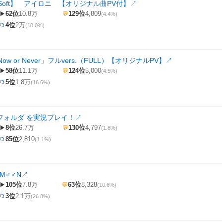
oft】 アイロニ 【オリジナル曲PV付】
↗
62位
10.8万
129位
4,809
▶
💬
(4.4%)
4位
2万
📁
(18.0%)
w or Never」フルvers.（FULL）【オリジナルPV】
↗
58位
11.1万
124位
5,000
▶
💬
(4.5%)
5位
1.8万
📁
(16.6%)
 フォルダ を実況プレイ！
↗
8位
26.7万
130位
4,797
▶
💬
(1.8%)
85位
2,810
📁
(1.1%)
M♂♂N
↗
105位
7.8万
63位
8,328
▶
💬
(10.6%)
3位
2.1万
📁
(26.8%)