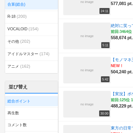
no image
577,081 pt.
合算(総合)
24:11
(200)
R-18
絶対に笑っ
(154)
VOCALOID
前回:3464位 
no image
558,674 pt.
(202)
その他
5:11
(174)
アイドルマスター
【モノマネ
NEW！
(162)
アニメ
no image
504,240 pt.
(190)
エンターテイメント
5:42
並び替え
(465)
カテゴリ無し
【実況】ポ
前回:125位 1
総合ポイント
(151)
ゲーム
no image
488,229 pt.
再生数
30:00
(169)
スポーツ
コメント数
東方の日常
ニコニコインディーズ