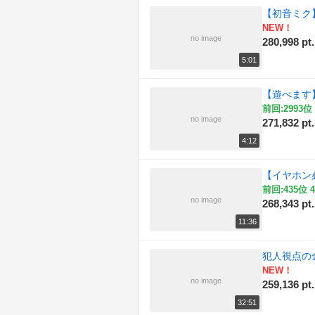
【初音ミク】
NEW！
no image
280,998 pt.
5:01
【遊べます
前回:2993位 
no image
271,832 pt.
4:12
【イヤホン
前回:435位 4
no image
268,343 pt.
11:36
犯人視点の金
NEW！
no image
259,136 pt.
32:51