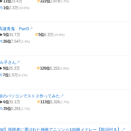
11位
23.4万
222位
2,878
▶
💬
(1.2%)
1位
2.3万
📁
(10.0%)
速青鬼 Part3
↗
5位
31.7万
5位
6.3万
▶
💬
(19.9%)
26位
7,547
📁
(2.4%)
ャル子さん
↗
9位
25.3万
120位
5,152
▶
💬
(2.0%)
7位
1.5万
📁
(6.1%)
前のパソコンでスト２作ってみた
↗
6位
31.1万
113位
5,326
▶
💬
(1.7%)
35位
5,291
📁
(1.7%)
GM】視聴者に選ばれた神曲アニソン☆100曲メドレー【歌詞付き】
↗