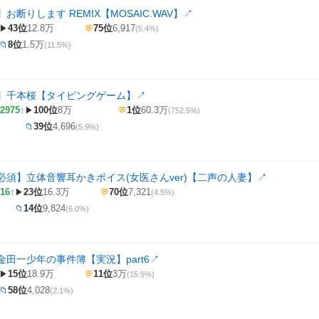
お断りします REMIX【MOSAIC.WAV】
↗
43位
12.8万
75位
6,917
▶
💬
(5.4%)
8位
1.5万
📁
(11.5%)
】千本桜【タイピングゲーム】
↗
2975↑
100位
8万
1位
60.3万
▶
💬
(752.5%)
39位
4,696
📁
(5.9%)
必須】立体音響耳かきボイス(女医さんver)【二声の人妻】
↗
16↑
23位
16.3万
70位
7,321
▶
💬
(4.5%)
14位
9,824
📁
(6.0%)
田一少年の事件簿【実況】part6
↗
15位
18.9万
11位
3万
▶
💬
(15.9%)
58位
4,028
📁
(2.1%)