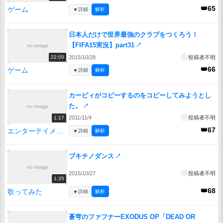
👑65
ゲーム
▼
詳細
解析
日本人だけで世界最強のクラブをつくろう！
【FIFA15実況】part31
↗
no image
2015/10/28
投稿者不明
22:00
👑66
ゲーム
▼
詳細
解析
カービィがコピーするのをコピーしてみようとし
た。
↗
no image
2011/11/4
投稿者不明
1:17
👑67
エンターテイメント
▼
詳細
解析
ブキチノダンス
↗
no image
2015/10/27
投稿者不明
1:35
👑68
歌ってみた
▼
詳細
解析
蒼穹のファフナーEXODUS OP「DEAD OR