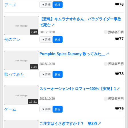
👑76
アニメ
▼
詳細
解析
【悲報】キムラナオキさん、パラグライダー事故
で死亡
↗
no image
2015/10/30
投稿者不明
0:49
👑77
例のアレ
▼
詳細
解析
Pumpkin Spice Dummy 歌ってみた__
↗
no image
2015/10/28
投稿者不明
3:24
👑78
歌ってみた
▼
詳細
解析
スターオーシャン4トロフィー100%【実況】1
↗
no image
2015/10/29
投稿者不明
17:21
👑79
ゲーム
▼
詳細
解析
ご注文はうさぎですか？？ 第2羽
↗