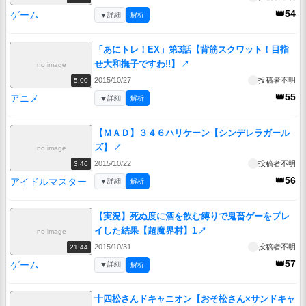
👑54
ゲーム
▼
詳細
解析
「あにトレ！EX」第3話【背筋スクワット！目指
せ大和撫子ですわ!!】
↗
no image
2015/10/27
投稿者不明
5:00
👑55
アニメ
▼
詳細
解析
【ＭＡＤ】３４６ハリケーン【シンデレラガール
ズ】
↗
no image
2015/10/22
投稿者不明
3:46
👑56
アイドルマスター
▼
詳細
解析
【実況】死ぬ度に酒を飲む縛りで鬼畜ゲーをプレ
イした結果【超魔界村】1
↗
no image
2015/10/31
投稿者不明
21:44
👑57
ゲーム
▼
詳細
解析
十四松さんドキャニオン【おそ松さん×サンドキャ