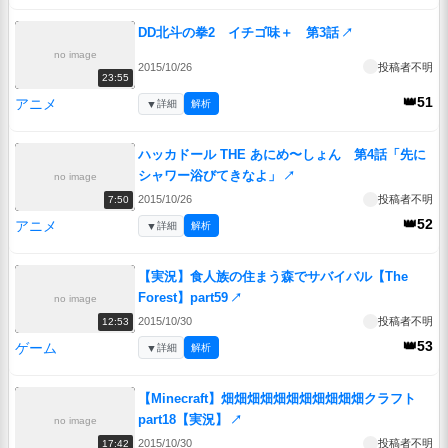
DD北斗の拳2 イチゴ味＋ 第3話
↗
no image
2015/10/26
投稿者不明
23:55
👑51
アニメ
▼
詳細
解析
ハッカドール THE あにめ〜しょん 第4話「先に
シャワー浴びてきなよ」
↗
no image
2015/10/26
投稿者不明
7:50
👑52
アニメ
▼
詳細
解析
【実況】食人族の住まう森でサバイバル【The
Forest】part59
↗
no image
2015/10/30
投稿者不明
12:53
👑53
ゲーム
▼
詳細
解析
【Minecraft】畑畑畑畑畑畑畑畑畑畑畑クラフト
part18【実況】
↗
no image
2015/10/30
投稿者不明
17:42