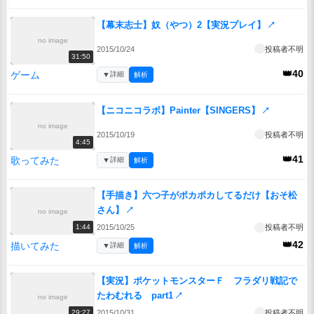
【幕末志士】奴（やつ）2【実況プレイ】
↗
no image
2015/10/24
投稿者不明
31:50
👑40
ゲーム
▼
詳細
解析
【ニコニコラボ】Painter【SINGERS】
↗
no image
2015/10/19
投稿者不明
4:45
👑41
歌ってみた
▼
詳細
解析
【手描き】六つ子がポカポカしてるだけ【おそ松
さん】
↗
no image
2015/10/25
投稿者不明
1:44
👑42
描いてみた
▼
詳細
解析
【実況】ポケットモンスターＦ フラダリ戦記で
たわむれる part1
↗
no image
2015/10/31
投稿者不明
29:27