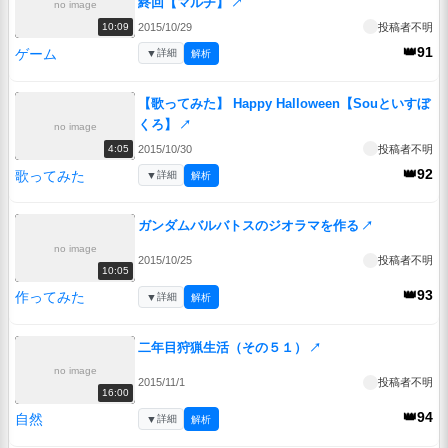
終回【マルチ】
↗
no image
2015/10/29
投稿者不明
10:09
👑91
ゲーム
▼
詳細
解析
【歌ってみた】 Happy Halloween【Souといすぼ
くろ】
↗
no image
2015/10/30
投稿者不明
4:05
👑92
歌ってみた
▼
詳細
解析
ガンダムバルバトスのジオラマを作る
↗
no image
2015/10/25
投稿者不明
10:05
👑93
作ってみた
▼
詳細
解析
二年目狩猟生活（その５１）
↗
no image
2015/11/1
投稿者不明
16:00
👑94
自然
▼
詳細
解析