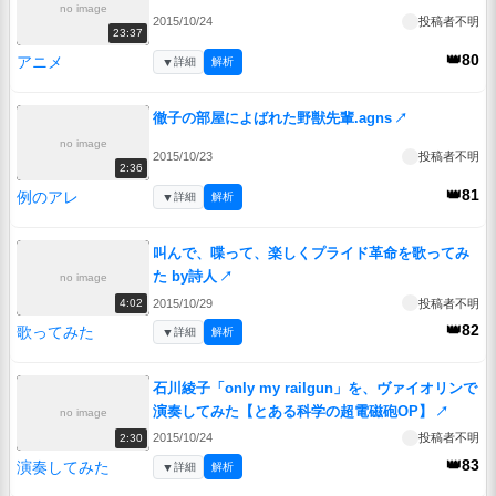
no image
2015/10/24
投稿者不明
23:37
👑80
アニメ
▼
詳細
解析
徹子の部屋によばれた野獣先輩.agns
↗
no image
2015/10/23
投稿者不明
2:36
👑81
例のアレ
▼
詳細
解析
叫んで、喋って、楽しくプライド革命を歌ってみ
た by詩人
↗
no image
2015/10/29
投稿者不明
4:02
👑82
歌ってみた
▼
詳細
解析
石川綾子「only my railgun」を、ヴァイオリンで
演奏してみた【とある科学の超電磁砲OP】
↗
no image
2015/10/24
投稿者不明
2:30
👑83
演奏してみた
▼
詳細
解析