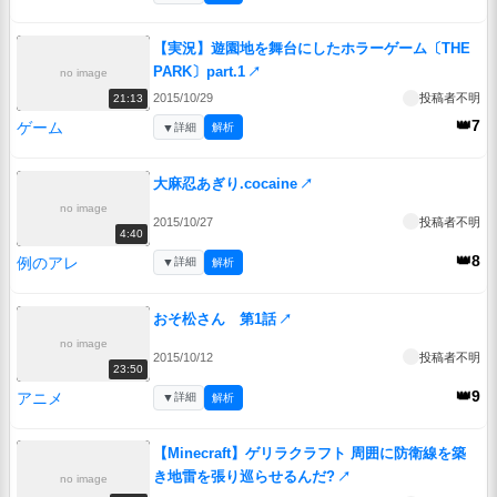
【実況】遊園地を舞台にしたホラーゲーム〔THE
PARK〕part.1
↗
no image
2015/10/29
投稿者不明
21:13
👑7
ゲーム
▼
詳細
解析
大麻忍あぎり.cocaine
↗
no image
2015/10/27
投稿者不明
4:40
👑8
例のアレ
▼
詳細
解析
おそ松さん 第1話
↗
no image
2015/10/12
投稿者不明
23:50
👑9
アニメ
▼
詳細
解析
【Minecraft】ゲリラクラフト 周囲に防衛線を築
き地雷を張り巡らせるんだ?
↗
no image