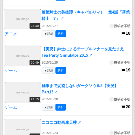
落第騎士の英雄譚（キャバルリィ） 第4話「落第
騎士 ?」
↗
no image
2015/10/27
投稿者不明
23:40
👑18
アニメ
▼
詳細
解析
【実況】紳士によるテーブルマナーを見たまえ
Tea Party Simulator 2015
↗
no image
2015/10/29
投稿者不明
20:49
👑19
ゲーム
▼
詳細
解析
極限まで妥協しないダークソウル2【実況】
Part13
↗
no image
2015/10/28
投稿者不明
27:15
👑20
ゲーム
▼
詳細
解析
ニコニコ動画摩天楼
↗
no image
2015/10/23
投稿者不明