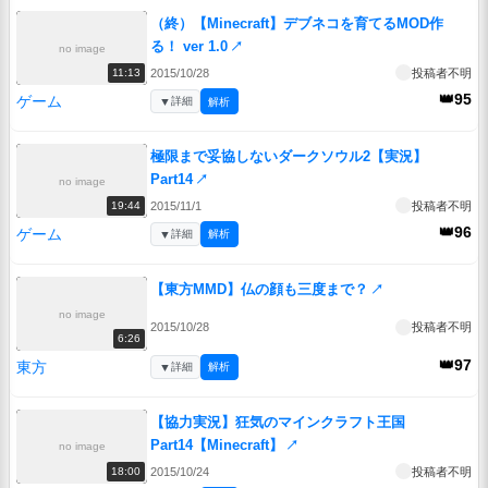
（終）【Minecraft】デブネコを育てるMOD作
る！ ver 1.0
↗
no image
2015/10/28
投稿者不明
11:13
👑95
ゲーム
▼
詳細
解析
極限まで妥協しないダークソウル2【実況】
Part14
↗
no image
2015/11/1
投稿者不明
19:44
👑96
ゲーム
▼
詳細
解析
【東方MMD】仏の顔も三度まで？
↗
no image
2015/10/28
投稿者不明
6:26
👑97
東方
▼
詳細
解析
【協力実況】狂気のマインクラフト王国
Part14【Minecraft】
↗
no image
2015/10/24
投稿者不明
18:00