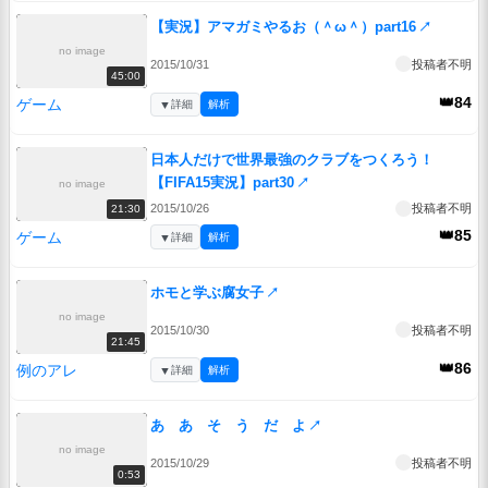
【実況】アマガミやるお（＾ω＾）part16
↗
no image
2015/10/31
投稿者不明
45:00
👑84
ゲーム
▼
詳細
解析
日本人だけで世界最強のクラブをつくろう！
【FIFA15実況】part30
↗
no image
2015/10/26
投稿者不明
21:30
👑85
ゲーム
▼
詳細
解析
ホモと学ぶ腐女子
↗
no image
2015/10/30
投稿者不明
21:45
👑86
例のアレ
▼
詳細
解析
あ あ そ う だ よ
↗
no image
2015/10/29
投稿者不明
0:53