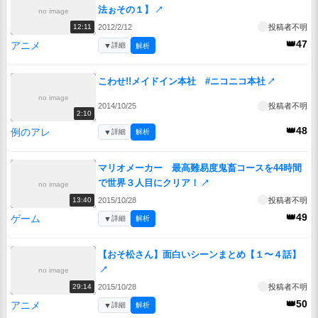
法ぉその１】
↗
no image
2012/2/12
投稿者不明
12:11
👑47
アニメ
▼
詳細
解析
こわせ!!メイドイン本社 #ニコニコ本社
↗
no image
2014/10/25
投稿者不明
2:10
👑48
例のアレ
▼
詳細
解析
マリオメーカー 最高難易度鬼畜コースを44時間
で世界３人目にクリア！
↗
no image
2015/10/28
投稿者不明
13:40
👑49
ゲーム
▼
詳細
解析
【おそ松さん】面白いシーンまとめ【１〜４話】
↗
no image
2015/10/28
投稿者不明
29:14
👑50
アニメ
▼
詳細
解析