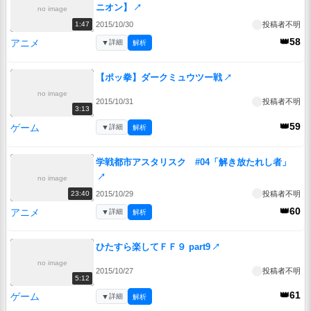
ニオン】
↗
no image
2015/10/30
投稿者不明
1:47
👑58
アニメ
▼
詳細
解析
【ポッ拳】ダークミュウツー戦
↗
no image
2015/10/31
投稿者不明
3:13
👑59
ゲーム
▼
詳細
解析
学戦都市アスタリスク #04「解き放たれし者」
↗
no image
2015/10/29
投稿者不明
23:40
👑60
アニメ
▼
詳細
解析
ひたすら楽してＦＦ９ part9
↗
no image
2015/10/27
投稿者不明
5:12
👑61
ゲーム
▼
詳細
解析