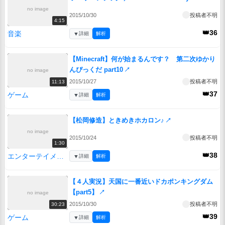
no image
2015/10/30
投稿者不明
4:15
👑36
音楽
▼
詳細
解析
【Minecraft】何が始まるんです？ 第二次ゆかり
んぴっくだ part10
↗
no image
2015/10/27
投稿者不明
11:13
👑37
ゲーム
▼
詳細
解析
【松岡修造】ときめきホカロン♪
↗
no image
2015/10/24
投稿者不明
1:30
👑38
エンターテイメント
▼
詳細
解析
【４人実況】天国に一番近いドカポンキングダム
【part5】
↗
no image
2015/10/30
投稿者不明
30:23
👑39
ゲーム
▼
詳細
解析