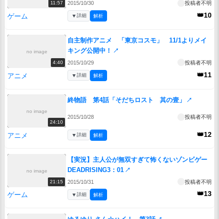
2015/10/30
投稿者不明
11:57
👑10
ゲーム
▼
詳細
解析
自主制作アニメ 「東京コスモ」 11/1よりメイ
キング公開中！
↗
no image
2015/10/29
投稿者不明
4:40
👑11
アニメ
▼
詳細
解析
終物語 第4話「そだちロスト 其の壹」
↗
no image
2015/10/28
投稿者不明
24:10
👑12
アニメ
▼
詳細
解析
【実況】主人公が無双すぎて怖くないゾンビゲー
DEADRISING3：01
↗
no image
2015/10/31
投稿者不明
21:15
👑13
ゲーム
▼
詳細
解析