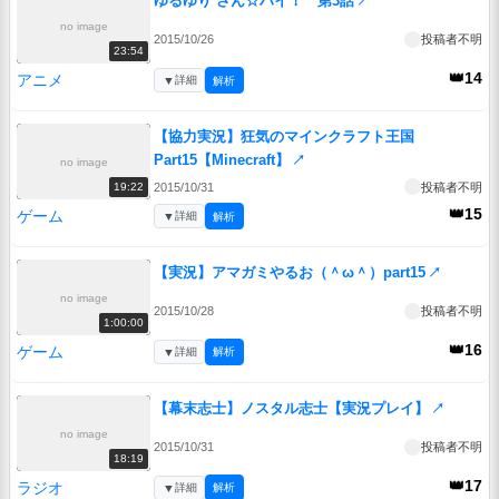
ゆるゆり さん☆ハイ！ 第3話
↗
no image
2015/10/26
投稿者不明
23:54
👑14
アニメ
▼
詳細
解析
【協力実況】狂気のマインクラフト王国
Part15【Minecraft】
↗
no image
2015/10/31
投稿者不明
19:22
👑15
ゲーム
▼
詳細
解析
【実況】アマガミやるお（＾ω＾）part15
↗
no image
2015/10/28
投稿者不明
1:00:00
👑16
ゲーム
▼
詳細
解析
【幕末志士】ノスタル志士【実況プレイ】
↗
no image
2015/10/31
投稿者不明
18:19
👑17
ラジオ
▼
詳細
解析