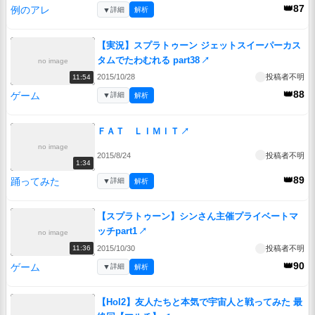
👑87
例のアレ
▼
詳細
解析
【実況】スプラトゥーン ジェットスイーパーカス
タムでたわむれる part38
↗
no image
2015/10/28
投稿者不明
11:54
👑88
ゲーム
▼
詳細
解析
ＦＡＴ ＬＩＭＩＴ
↗
no image
2015/8/24
投稿者不明
1:34
👑89
踊ってみた
▼
詳細
解析
【スプラトゥーン】シンさん主催プライベートマ
ッチpart1
↗
no image
2015/10/30
投稿者不明
11:36
👑90
ゲーム
▼
詳細
解析
【HoI2】友人たちと本気で宇宙人と戦ってみた 最