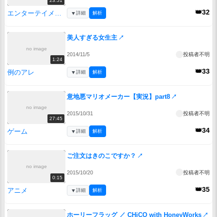
23:51
👑32
エンターテイメント
▼
詳細
解析
美人すぎる女生主
↗
no image
2014/11/5
投稿者不明
1:24
👑33
例のアレ
▼
詳細
解析
意地悪マリオメーカー【実況】part8
↗
no image
2015/10/31
投稿者不明
27:45
👑34
ゲーム
▼
詳細
解析
ご注文はきのこですか？
↗
no image
2015/10/20
投稿者不明
0:15
👑35
アニメ
▼
詳細
解析
ホーリーフラッグ ／ CHiCO with HoneyWorks
↗