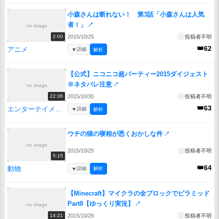
小森さんは断れない！ 第3話「小森さんは人気
者！」
↗
no image
2015/10/25
投稿者不明
2:00
👑62
アニメ
▼
詳細
解析
【公式】ニコニコ超パーティー2015ダイジェスト
※ネタバレ注意
↗
no image
2015/10/30
投稿者不明
22:36
👑63
エンターテイメント
▼
詳細
解析
ウチの猫の寝相が悉くおかしな件
↗
no image
2015/10/25
投稿者不明
5:15
👑64
動物
▼
詳細
解析
【Minecraft】マイクラの全ブロックでピラミッド
Part8【ゆっくり実況】
↗
no image
2015/10/29
投稿者不明
14:21