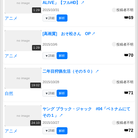
ALIVE」【フルHD】
↗
no image
2015/10/31
投稿者不明
1:29
👑69
アニメ
▼
詳細
解析
[高画質] おそ松さん OP
↗
no image
2015/10/6
投稿者不明
1:29
👑70
アニメ
▼
詳細
解析
二年目狩猟生活（その５０）
↗
no image
2015/10/28
投稿者不明
19:02
👑71
自然
▼
詳細
解析
ヤング ブラック・ジャック #04「ベトナムにて
その１」
↗
no image
2015/10/27
投稿者不明
24:10
👑72
アニメ
▼
詳細
解析