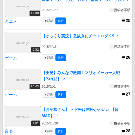
no image
2015/10/27
投稿者不明
17:00
👑25
アニメ
▼
詳細
解析
【ゆっくり実況】息抜きにチートバグ２9
↗
no image
2015/10/31
投稿者不明
9:52
👑26
ゲーム
▼
詳細
解析
【実況】みんなで激闘！マリオメーカー大戦
【Part12】
↗
no image
2015/11/1
投稿者不明
25:43
👑27
ゲーム
▼
詳細
解析
【おそ松さん】 トド松は末松かわいい 【音
MAD】
↗
no image
2015/10/28
投稿者不明
1:01
👑28
音楽
▼
詳細
解析