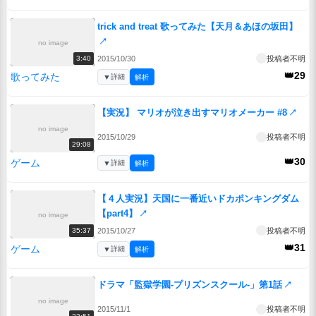
trick and treat 歌ってみた【天月＆あほの坂田】
↗
no image
2015/10/30
投稿者不明
3:40
👑29
歌ってみた
▼
詳細
解析
【実況】 マリオが泣き出すマリオメーカー #8
↗
no image
2015/10/29
投稿者不明
29:08
👑30
ゲーム
▼
詳細
解析
【４人実況】天国に一番近いドカポンキングダム
【part4】
↗
no image
2015/10/27
投稿者不明
35:37
👑31
ゲーム
▼
詳細
解析
ドラマ「監獄学園-プリズンスクール-」第1話
↗
no image
2015/11/1
投稿者不明