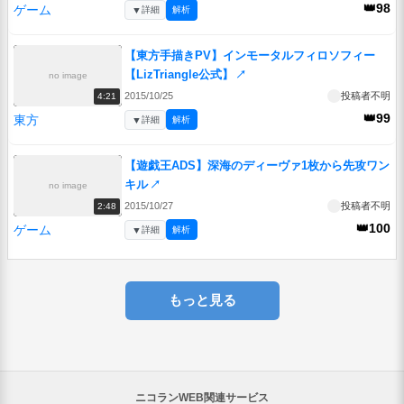
👑98
ゲーム
▼
詳細
解析
【東方手描きPV】インモータルフィロソフィー
【LizTriangle公式】
↗
no image
2015/10/25
投稿者不明
4:21
👑99
東方
▼
詳細
解析
【遊戯王ADS】深海のディーヴァ1枚から先攻ワン
キル
↗
no image
2015/10/27
投稿者不明
2:48
👑100
ゲーム
▼
詳細
解析
もっと見る
ニコランWEB関連サービス