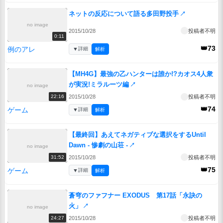
ネットの反応について語る多田野投手
↗
no image
2015/10/28
投稿者不明
0:11
👑73
例のアレ
▼
詳細
解析
【MH4G】最強の乙ハンターは誰か!?カオス4人衆
が実況!ミラルーツ編
↗
no image
2015/10/28
投稿者不明
22:16
👑74
ゲーム
▼
詳細
解析
【最終回】あえてネガティブな選択をするUntil
Dawn - 惨劇の山荘 -
↗
no image
2015/10/28
投稿者不明
31:52
👑75
ゲーム
▼
詳細
解析
蒼穹のファフナー EXODUS 第17話「永訣の
火」
↗
no image
2015/10/28
投稿者不明
24:27