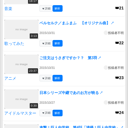
18:17
👑21
音楽
▼
詳細
解析
ベルセルク／まふまふ 【オリジナル曲】
↗
no image
2015/10/31
投稿者不明
3:13
👑22
歌ってみた
▼
詳細
解析
ご注文はうさぎですか？？ 第3羽
↗
no image
2015/10/31
投稿者不明
23:37
👑23
アニメ
▼
詳細
解析
日本シリーズ中継であのお方が映る
↗
no image
2015/10/27
投稿者不明
0:30
👑24
アイドルマスター
▼
詳細
解析
進撃！巨人中学校 第4話「清掃！巨人中学校」
↗