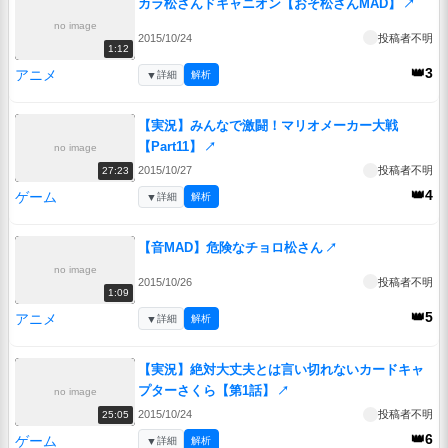
カラ松さんドキャニオン【おそ松さんMAD】
↗
no image
2015/10/24
投稿者不明
1:12
👑3
アニメ
▼
詳細
解析
【実況】みんなで激闘！マリオメーカー大戦
【Part11】
↗
no image
2015/10/27
投稿者不明
27:23
👑4
ゲーム
▼
詳細
解析
【音MAD】危険なチョロ松さん
↗
no image
2015/10/26
投稿者不明
1:09
👑5
アニメ
▼
詳細
解析
【実況】絶対大丈夫とは言い切れないカードキャ
プターさくら【第1話】
↗
no image
2015/10/24
投稿者不明
25:05
👑6
ゲーム
▼
詳細
解析