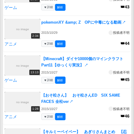
👑43
ゲーム
▼
詳細
解析
pokemonXY &amp; Z OPに中毒になる動画
↗
no image
2015/10/29
投稿者不明
2:34
👑44
アニメ
▼
詳細
解析
【Minecraft】ダイヤ10000個のマインクラフト
Part11【ゆっくり実況】
↗
no image
2015/10/27
投稿者不明
13:13
👑45
ゲーム
▼
詳細
解析
【おそ松さん】 おそ松さんED SIX SAME
FACES 全松ver
↗
no image
2015/10/27
投稿者不明
1:28
👑46
アニメ
▼
詳細
解析
【キルミーベイベー】 あぎりさんまとめ 【忍