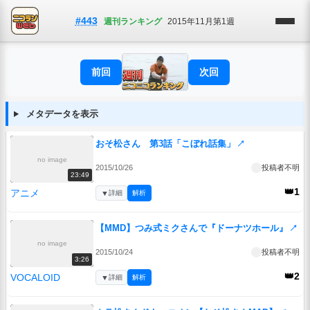
#443
週刊ランキング
2015年11月第1週
前回
次回
メタデータを表示
おそ松さん 第3話「こぼれ話集」
↗
no image
2015/10/26
投稿者不明
23:49
👑1
アニメ
▼
詳細
解析
【MMD】つみ式ミクさんで『ドーナツホール』
↗
no image
2015/10/24
投稿者不明
3:26
👑2
VOCALOID
▼
詳細
解析