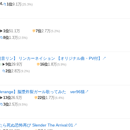
t.
1位
9.1万
📁
(25.3%)
1位
51.1万
7位
2.7万
▶
💬
(5.2%)
8位
1.3万
📁
(2.5%)
・鏡音リン】 リンカーネイション 【オリジナル曲・PV付】
↗
↑
9位
29.9万
16位
1.8万
▶
💬
(5.9%)
2位
2.8万
📁
(9.2%)
rrange】脳漿炸裂ガール歌ってみた ver96猫
↗
13位
26.5万
22位
1.7万
▶
💬
(6.4%)
3位
2.5万
📁
(9.5%)
ぬ恐怖再び Slender The Arrival:01
↗