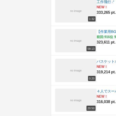
工作飛行
↗
NEW！
no image
333,265 pt.
1:32
【作業用BG
前回:916位 9
no image
323,611 pt.
58:13
バスケット
NEW！
no image
319,214 pt.
0:20
４人でスーパ
NEW！
no image
316,038 pt.
20:50