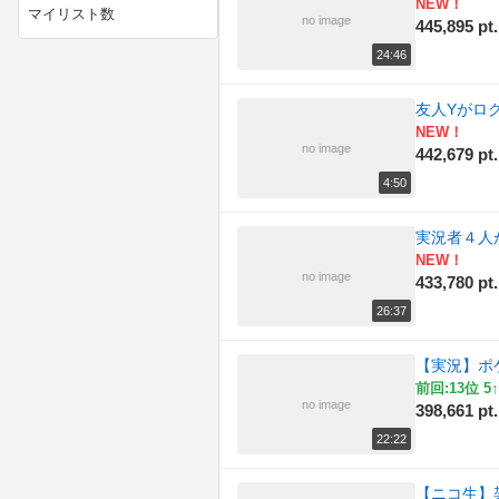
(179)
NEW！
マイリスト数
no image
445,895 pt.
(196)
ニコニコ動画講座
24:46
(166)
ニコニコ手芸部
友人Yがロ
NEW！
(184)
ニコニコ技術部
no image
442,679 pt.
4:50
(157)
ラジオ
実況者４人が
(181)
作ってみた
NEW！
no image
433,780 pt.
(159)
例のアレ
26:37
(172)
動物
【実況】ポ
(170)
描いてみた
前回:13位 5↑
no image
398,661 pt.
(156)
政治
22:22
(167)
料理
【ニコ生】