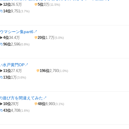
12位
26.5万
5位
3万
▶
💬
(11.5%)
14位
9,751
📁
(3.7%)
ウマシーン集part6
↗
4位
34.4万
20位
1.7万
▶
💬
(5.0%)
96位
2,596
📁
(0.8%)
い水戸黄門OP
↗
11位
27.6万
196位
2,793
▶
💬
(1.0%)
13位
1万
📁
(3.6%)
の遊び方を間違えてみた
↗
10位
29万
48位
8,993
▶
💬
(3.1%)
43位
4,708
📁
(1.6%)