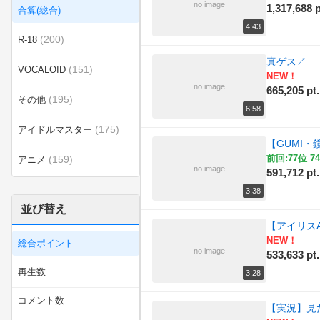
no image
1,317,688 p
合算(総合)
4:43
(200)
R-18
真ゲス
↗
(151)
VOCALOID
NEW！
no image
665,205 pt.
(195)
その他
6:58
(175)
アイドルマスター
【GUMI
前回:77位 74
(159)
アニメ
no image
591,712 pt.
(200)
エンターテイメント
3:38
並び替え
(544)
カテゴリ無し
【アイリスA
NEW！
総合ポイント
(150)
ゲーム
no image
533,633 pt.
再生数
3:28
(176)
スポーツ
コメント数
【実況】見たら死
ニコニコインディーズ