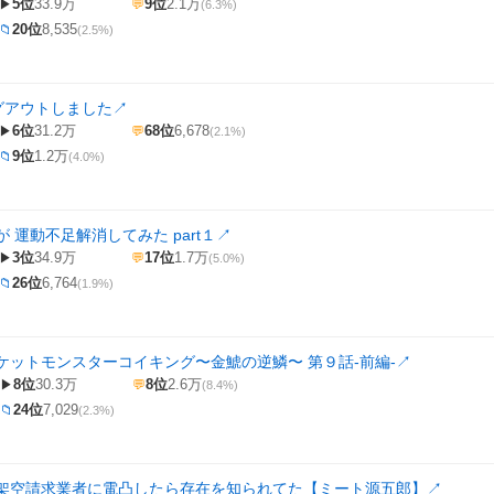
5位
33.9万
9位
2.1万
▶
💬
(6.3%)
20位
8,535
📁
(2.5%)
グアウトしました
↗
6位
31.2万
68位
6,678
▶
💬
(2.1%)
9位
1.2万
📁
(4.0%)
 運動不足解消してみた part１
↗
3位
34.9万
17位
1.7万
▶
💬
(5.0%)
26位
6,764
📁
(1.9%)
ケットモンスターコイキング〜金鯱の逆鱗〜 第９話-前編-
↗
8位
30.3万
8位
2.6万
▶
💬
(8.4%)
24位
7,029
📁
(2.3%)
架空請求業者に電凸したら存在を知られてた【ミート源五郎】
↗