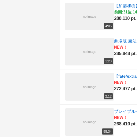
【加藤和樹
前回:31位 14
no image
288,110 pt.
4:05
劇場版 魔法
NEW！
no image
285,848 pt.
1:23
【fate/
NEW！
no image
272,477 pt.
2:12
ブレイブル
NEW！
no image
268,410 pt.
55:34