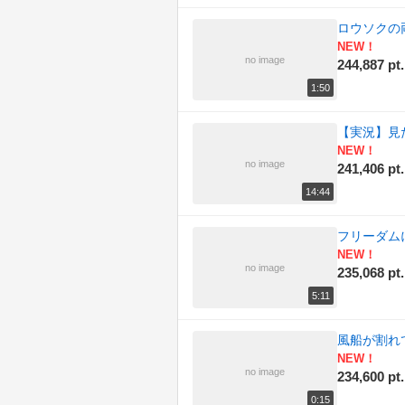
ロウソクの
NEW！
no image
244,887 pt.
1:50
【実況】見たら死
NEW！
no image
241,406 pt.
14:44
フリーダム
NEW！
no image
235,068 pt.
5:11
風船が割れ
NEW！
no image
234,600 pt.
0:15