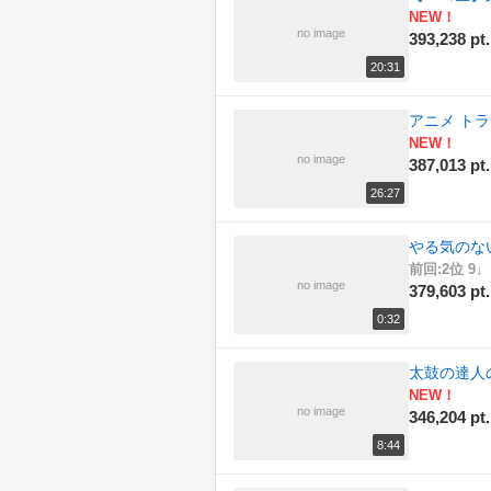
NEW！
(178)
旅行
no image
393,238 pt.
(173)
日記
20:31
(174)
東方
アニメ トラ
NEW！
(162)
歌ってみた
no image
387,013 pt.
26:27
(190)
歴史
やる気のな
(159)
演奏してみた
前回:2位 9↓
no image
379,603 pt.
(196)
科学
0:32
(189)
自然
太鼓の達人
(163)
踊ってみた
NEW！
no image
346,204 pt.
(167)
車載動画
8:44
(191)
音楽