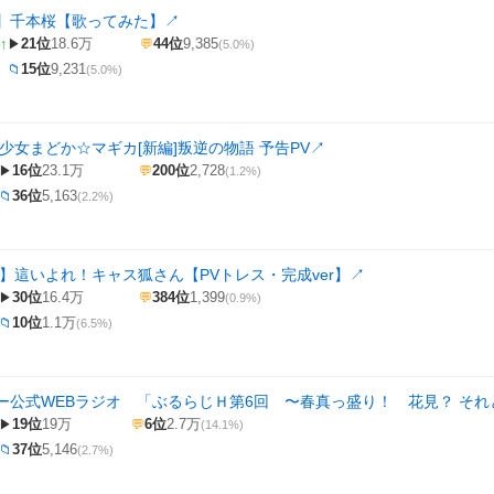
】千本桜【歌ってみた】
↗
↑
21位
18.6万
44位
9,385
▶
💬
(5.0%)
15位
9,231
📁
(5.0%)
少女まどか☆マギカ[新編]叛逆の物語 予告PV
↗
16位
23.1万
200位
2,728
▶
💬
(1.2%)
36位
5,163
📁
(2.2%)
extra】這いよれ！キャス狐さん【PVトレス・完成ver】
↗
30位
16.4万
384位
1,399
▶
💬
(0.9%)
10位
1.1万
📁
(6.5%)
ー公式WEBラジオ 「ぶるらじＨ第6回 〜春真っ盛り！ 花見？ そ
19位
19万
6位
2.7万
▶
💬
(14.1%)
37位
5,146
📁
(2.7%)