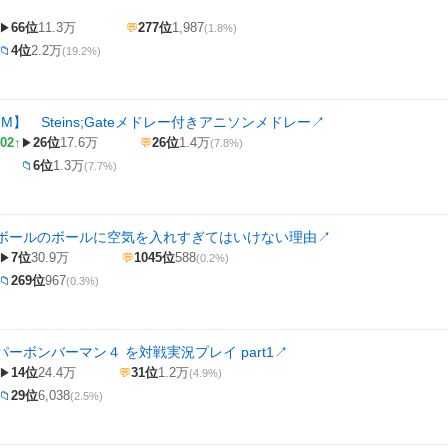
66位
11.3万
277位
1,987
▶
💬
(1.8%)
4位
2.2万
📁
(19.2%)
M】 Steins;Gateメドレー付きアニソンメドレー
↗
02↑
26位
17.6万
26位
1.4万
▶
💬
(7.8%)
6位
1.3万
📁
(7.7%)
ボールのボールに空気を入れすぎてはいけない理由
↗
7位
30.9万
1045位
588
▶
💬
(0.2%)
269位
967
📁
(0.3%)
ーボンバーマン４ を対戦実況プレイ part1
↗
14位
24.4万
31位
1.2万
▶
💬
(4.9%)
29位
6,038
📁
(2.5%)