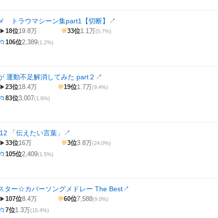
 トラウマシーン集part1【切断】
↗
18位
19.8万
33位
1.1万
▶
💬
(5.7%)
106位
2,389
📁
(1.2%)
 運動不足解消してみた part２
↗
23位
18.4万
19位
1.7万
▶
💬
(9.4%)
83位
3,007
📁
(1.6%)
12 「伝えたい言葉」
↗
33位
16万
3位
3.8万
▶
💬
(24.0%)
105位
2,409
📁
(1.5%)
ター☆カバーソングメドレー The Best
↗
107位
8.4万
60位
7,588
▶
💬
(9.0%)
7位
1.3万
📁
(15.4%)