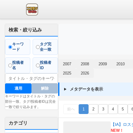
検索・絞り込み
キーワ
タグ完
ード
全一致
投稿者
投稿者
2007
2008
2009
2010
名
ID
2025
2026
適用
解除
メタデータを表示
キーワードはタイトル・タグの
部分一致、タグ/投稿者IDは完全
一致で絞り込みます。
前へ
1
2
3
4
5
カテゴリ
【IA】ロ
NEW！