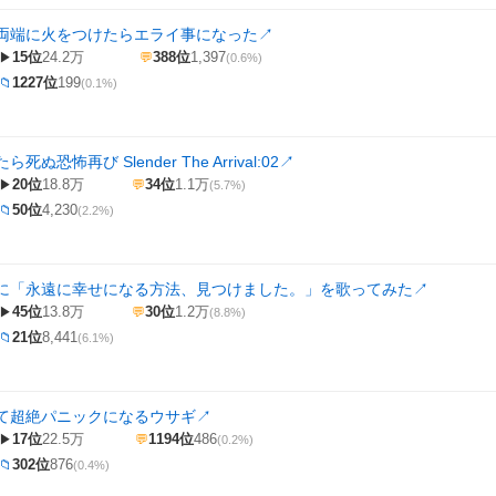
両端に火をつけたらエライ事になった
↗
15位
24.2万
388位
1,397
▶
💬
(0.6%)
1227位
199
📁
(0.1%)
ぬ恐怖再び Slender The Arrival:02
↗
20位
18.8万
34位
1.1万
▶
💬
(5.7%)
50位
4,230
📁
(2.2%)
に「永遠に幸せになる方法、見つけました。」を歌ってみた
↗
45位
13.8万
30位
1.2万
▶
💬
(8.8%)
21位
8,441
📁
(6.1%)
て超絶パニックになるウサギ
↗
17位
22.5万
1194位
486
▶
💬
(0.2%)
302位
876
📁
(0.4%)