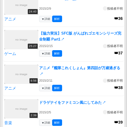
no image
2015/2/9
投稿者不明
24:40
👑36
アニメ
▼
詳細
解析
【協力実況】SFC版 がんばれゴエモンシリーズ完
全制覇 Part1
↗
no image
2015/2/15
投稿者不明
25:27
👑37
ゲーム
▼
詳細
解析
アニメ『艦隊これくしょん』第四話が万歳過ぎる
↗
no image
2015/2/11
投稿者不明
6:56
👑38
アニメ
▼
詳細
解析
ドラゲナイをファミコン風にしてみた
↗
no image
2015/2/5
投稿者不明
2:39
👑39
音楽
▼
詳細
解析