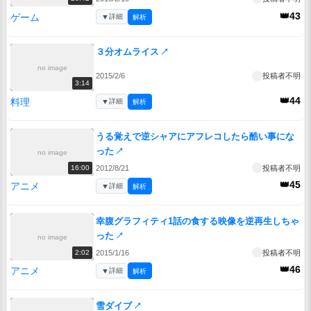
👑43
ゲーム
▼
詳細
解析
３分オムライス
↗
no image
2015/2/6
投稿者不明
3:14
👑44
料理
▼
詳細
解析
うる覚えで逆シャアにアフレコしたら酷い事にな
った
↗
no image
2012/8/21
投稿者不明
16:00
👑45
アニメ
▼
詳細
解析
幸腹グラフィティ1話の食する映像を逆再生しちゃ
った
↗
no image
2015/1/16
投稿者不明
2:02
👑46
アニメ
▼
詳細
解析
雪ダイブ
↗