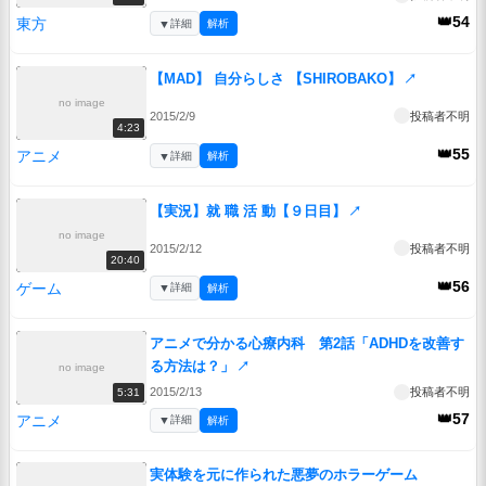
👑54
東方
▼
詳細
解析
【MAD】 自分らしさ 【SHIROBAKO】
↗
no image
2015/2/9
投稿者不明
4:23
👑55
アニメ
▼
詳細
解析
【実況】就 職 活 動【９日目】
↗
no image
2015/2/12
投稿者不明
20:40
👑56
ゲーム
▼
詳細
解析
アニメで分かる心療内科 第2話「ADHDを改善す
る方法は？」
↗
no image
2015/2/13
投稿者不明
5:31
👑57
アニメ
▼
詳細
解析
実体験を元に作られた悪夢のホラーゲーム