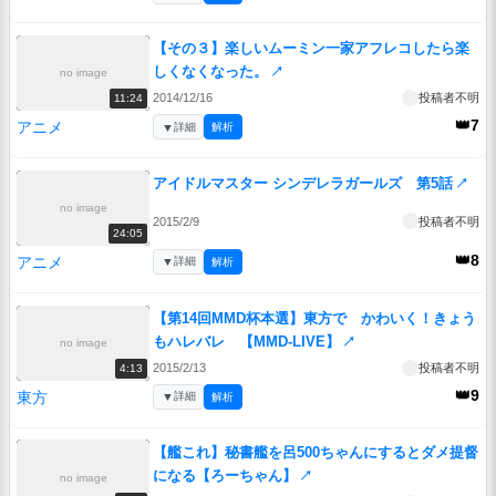
【その３】楽しいムーミン一家アフレコしたら楽
しくなくなった。
↗
no image
2014/12/16
投稿者不明
11:24
👑7
アニメ
▼
詳細
解析
アイドルマスター シンデレラガールズ 第5話
↗
no image
2015/2/9
投稿者不明
24:05
👑8
アニメ
▼
詳細
解析
【第14回MMD杯本選】東方で かわいく！きょう
もハレバレ 【MMD-LIVE】
↗
no image
2015/2/13
投稿者不明
4:13
👑9
東方
▼
詳細
解析
【艦これ】秘書艦を呂500ちゃんにするとダメ提督
になる【ろーちゃん】
↗
no image