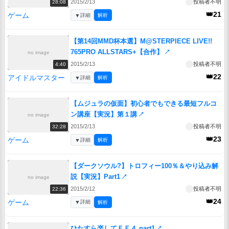
2015/2/13
投稿者不明
28:08
👑21
ゲーム
▼
詳細
解析
【第14回MMD杯本選】M@STERPIECE LIVE!!
765PRO ALLSTARS+【合作】
↗
no image
2015/2/13
投稿者不明
4:40
👑22
アイドルマスター
▼
詳細
解析
【ムジュラの仮面】初心者でもできる最短フルコ
ン講座【実況】第１講
↗
no image
2015/2/13
投稿者不明
32:28
👑23
ゲーム
▼
詳細
解析
【ダークソウル?】トロフィー100％＆やり込み解
説【実況】Part1
↗
no image
2015/2/12
投稿者不明
22:36
👑24
ゲーム
▼
詳細
解析
ひたすら楽してＦＦ４ part1
↗