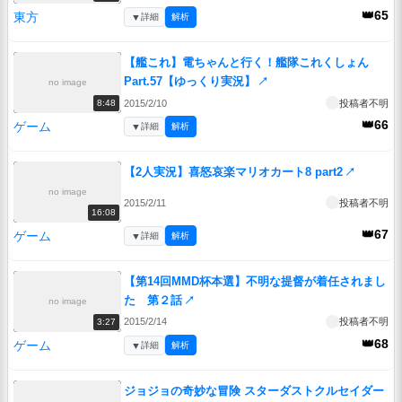
👑65
東方
▼
詳細
解析
【艦これ】電ちゃんと行く！艦隊これくしょん
Part.57【ゆっくり実況】
↗
no image
2015/2/10
投稿者不明
8:48
👑66
ゲーム
▼
詳細
解析
【2人実況】喜怒哀楽マリオカート8 part2
↗
no image
2015/2/11
投稿者不明
16:08
👑67
ゲーム
▼
詳細
解析
【第14回MMD杯本選】不明な提督が着任されまし
た 第２話
↗
no image
2015/2/14
投稿者不明
3:27
👑68
ゲーム
▼
詳細
解析
ジョジョの奇妙な冒険 スターダストクルセイダー