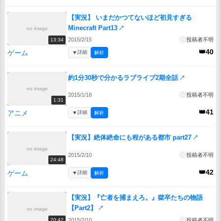
【実況】 いまだかつてないほど初見すぎる
Minecraft Part13
↗
no image
2015/2/15
投稿者不明
13:34
👑40
ゲーム
▼
詳細
解析
約1分30秒で分かるラブライブ2期全話
↗
no image
2015/1/18
投稿者不明
1:31
👑41
アニメ
▼
詳細
解析
【実況】絶体絶命にも程がある都市 part27
↗
no image
2015/2/10
投稿者不明
24:48
👑42
ゲーム
▼
詳細
解析
【実況】『亡者を捕まえろ。』獄卒たちの物語
【Part2】
↗
no image
2015/2/10
投稿者不明
20:42