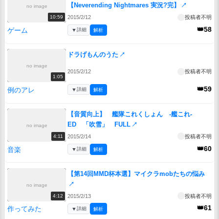
【Neverending Nightmares 実況?完】
↗
no image
2015/2/12
投稿者不明
10:59
👑58
ゲーム
▼
詳細
解析
ドラげもんのうた
↗
no image
2015/2/12
投稿者不明
1:05
👑59
例のアレ
▼
詳細
解析
【音質向上】 艦隊これくしょん -艦これ-
ED 「吹雪」 FULL
↗
no image
2015/2/14
投稿者不明
4:11
👑60
音楽
▼
詳細
解析
【第14回MMD杯本選】マイクラmobたちの悩み
↗
no image
2015/2/13
投稿者不明
4:12
👑61
作ってみた
▼
詳細
解析