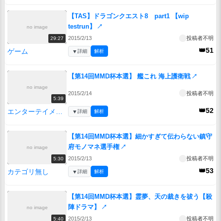
【TAS】ドラゴンクエスト8 part1 【wip
testrun】
↗
no image
2015/2/13
投稿者不明
29:27
👑51
ゲーム
▼
詳細
解析
【第14回MMD杯本選】 艦これ 海上護衛戦
↗
no image
2015/2/14
投稿者不明
5:39
👑52
エンターテイメント
▼
詳細
解析
【第14回MMD杯本選】細かすぎて伝わらない鎮守
府モノマネ選手権
↗
no image
2015/2/13
投稿者不明
5:30
👑53
カテゴリ無し
▼
詳細
解析
【第14回MMD杯本選】霊夢、天の裁きを祓う【殺
陣ドラマ】
↗
no image
2015/2/13
投稿者不明
5:40