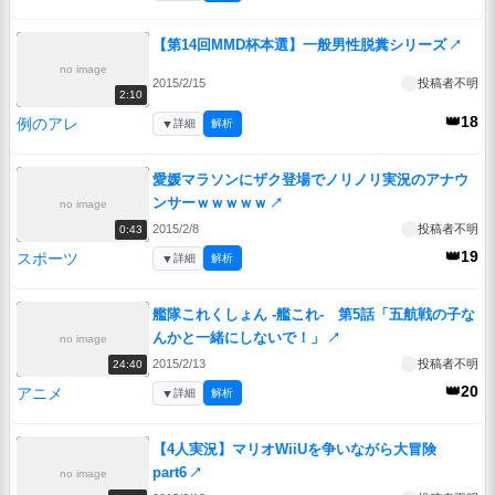
【第14回MMD杯本選】一般男性脱糞シリーズ
↗
no image
2015/2/15
投稿者不明
2:10
👑18
例のアレ
▼
詳細
解析
愛媛マラソンにザク登場でノリノリ実況のアナウ
ンサーｗｗｗｗｗ
↗
no image
2015/2/8
投稿者不明
0:43
👑19
スポーツ
▼
詳細
解析
艦隊これくしょん -艦これ- 第5話「五航戦の子な
んかと一緒にしないで！」
↗
no image
2015/2/13
投稿者不明
24:40
👑20
アニメ
▼
詳細
解析
【4人実況】マリオWiiUを争いながら大冒険
part6
↗
no image