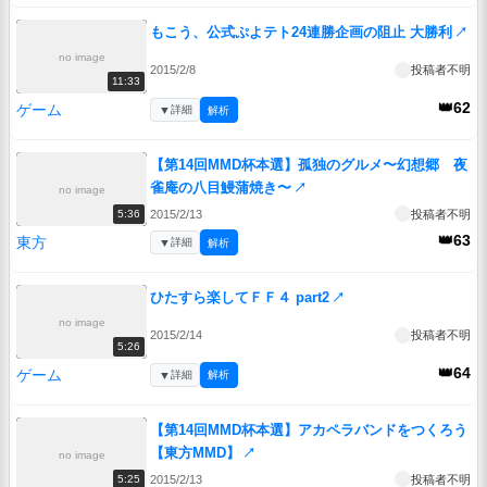
もこう、公式ぷよテト24連勝企画の阻止 大勝利
↗
no image
2015/2/8
投稿者不明
11:33
👑62
ゲーム
▼
詳細
解析
【第14回MMD杯本選】孤独のグルメ〜幻想郷 夜
雀庵の八目鰻蒲焼き〜
↗
no image
2015/2/13
投稿者不明
5:36
👑63
東方
▼
詳細
解析
ひたすら楽してＦＦ４ part2
↗
no image
2015/2/14
投稿者不明
5:26
👑64
ゲーム
▼
詳細
解析
【第14回MMD杯本選】アカペラバンドをつくろう
【東方MMD】
↗
no image
2015/2/13
投稿者不明
5:25