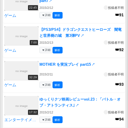
part7
↗
no image
2015/2/12
投稿者不明
22:45
👑91
ゲーム
▼
詳細
解析
【PS3/PS4】ドラゴンクエストヒーローズ 闇竜
と世界樹の城 第3弾PV
↗
no image
2015/2/13
投稿者不明
7:00
👑92
ゲーム
▼
詳細
解析
MOTHER を実況プレイ part15
↗
no image
2015/2/11
投稿者不明
32:29
👑93
ゲーム
▼
詳細
解析
ゆっくりクソ映画レビューvol.23：「バトル・オ
ブ・アトランティス｣
↗
no image
2015/2/12
投稿者不明
17:32
👑94
エンターテイメント
▼
詳細
解析