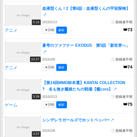
血液型くん！2【第6話：血液型くんの宇宙探検】
↗
no image
2015/2/13
投稿者不明
5:16
👑73
アニメ
▼
詳細
解析
蒼穹のファフナー EXODUS 第5話「新世界へ」
↗
no image
2015/2/8
投稿者不明
24:27
👑74
アニメ
▼
詳細
解析
【第14回MMD杯本選】KANTAI COLLECTION
? 名も無き艦娘たちの戦場【艦core】
↗
no image
2015/2/13
投稿者不明
5:39
👑75
ゲーム
▼
詳細
解析
シンデレラガールズでホットペッパー
↗
no image
2015/2/8
投稿者不明
3:07