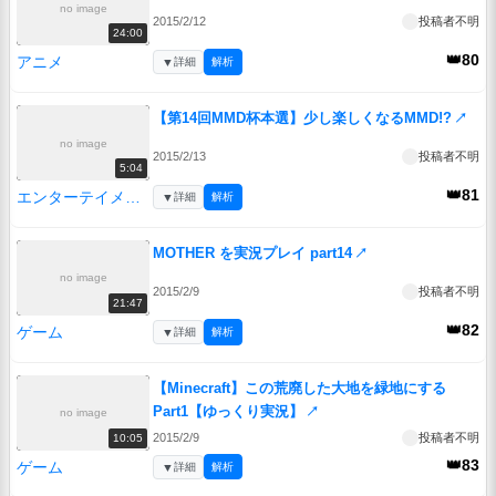
no image
2015/2/12
投稿者不明
24:00
👑80
アニメ
▼
詳細
解析
【第14回MMD杯本選】少し楽しくなるMMD!?
↗
no image
2015/2/13
投稿者不明
5:04
👑81
エンターテイメント
▼
詳細
解析
MOTHER を実況プレイ part14
↗
no image
2015/2/9
投稿者不明
21:47
👑82
ゲーム
▼
詳細
解析
【Minecraft】この荒廃した大地を緑地にする
Part1【ゆっくり実況】
↗
no image
2015/2/9
投稿者不明
10:05
👑83
ゲーム
▼
詳細
解析