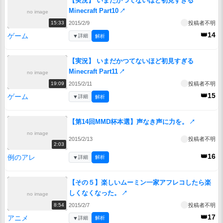
【実況】 いまだかつてないほど初見すぎる
Minecraft Part10
↗
no image
2015/2/9
投稿者不明
15:33
👑14
ゲーム
▼
詳細
解析
【実況】 いまだかつてないほど初見すぎる
Minecraft Part11
↗
no image
2015/2/11
投稿者不明
19:09
👑15
ゲーム
▼
詳細
解析
【第14回MMD杯本選】声なき声に力を。
↗
no image
2015/2/13
投稿者不明
2:03
👑16
例のアレ
▼
詳細
解析
【その５】楽しいムーミン一家アフレコしたら楽
しくなくなった。
↗
no image
2015/2/7
投稿者不明
8:54
👑17
アニメ
▼
詳細
解析