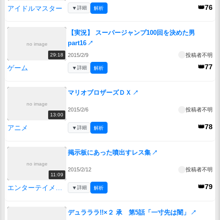
👑76
アイドルマスター
▼
詳細
解析
【実況】 スーパージャンプ100回を決めた男
part16
↗
no image
2015/2/9
投稿者不明
29:18
👑77
ゲーム
▼
詳細
解析
マリオブロザーズＤＸ
↗
no image
2015/2/6
投稿者不明
13:00
👑78
アニメ
▼
詳細
解析
掲示板にあった噴出すレス集
↗
no image
2015/2/12
投稿者不明
11:09
👑79
エンターテイメント
▼
詳細
解析
デュラララ!!×２ 承 第5話「一寸先は闇」
↗