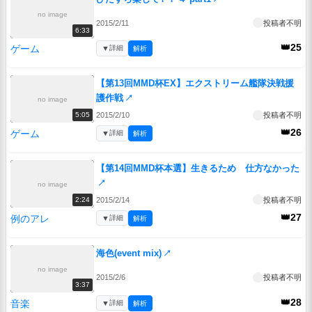
no image
2015/2/11
投稿者不明
6:33
👑25
ゲーム
▼
詳細
解析
【第13回MMD杯EX】エクストリーム艦隊決戦援
護作戦
↗
no image
2015/2/10
投稿者不明
5:05
👑26
ゲーム
▼
詳細
解析
【第14回MMD杯本選】生きるため 仕方なかった
↗
no image
2015/2/14
投稿者不明
2:24
👑27
例のアレ
▼
詳細
解析
海色(event mix)
↗
no image
2015/2/6
投稿者不明
3:37
👑28
音楽
▼
詳細
解析