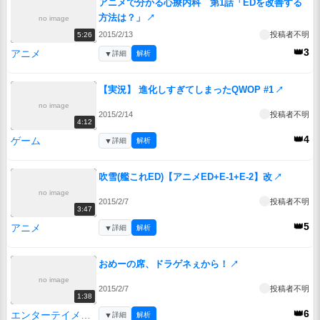
アニメで分かる心療内科 第1話「EDを改善する
方法は？」
↗
no image
2015/2/13
投稿者不明
5:26
👑3
アニメ
▼
詳細
解析
【実況】 進化しすぎてしまったQWOP #1
↗
no image
2015/2/14
投稿者不明
4:12
👑4
ゲーム
▼
詳細
解析
吹雪(艦これED)【アニメED+E-1+E-2】改
↗
no image
2015/2/7
投稿者不明
3:47
👑5
アニメ
▼
詳細
解析
おめーの席、ドラゲネぇから！
↗
no image
2015/2/7
投稿者不明
1:38
👑6
エンターテイメント
▼
詳細
解析