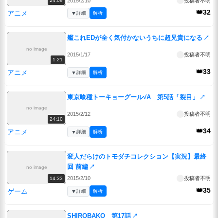
2015/2/10
投稿者不明
24:09
👑32
アニメ
▼
詳細
解析
艦これEDが全く気付かないうちに超兄貴になる
↗
no image
2015/1/17
投稿者不明
1:21
👑33
アニメ
▼
詳細
解析
東京喰種トーキョーグール√A 第5話「裂目」
↗
no image
2015/2/12
投稿者不明
24:10
👑34
アニメ
▼
詳細
解析
変人だらけのトモダチコレクション【実況】最終
回 前編
↗
no image
2015/2/10
投稿者不明
14:33
👑35
ゲーム
▼
詳細
解析
SHIROBAKO 第17話
↗