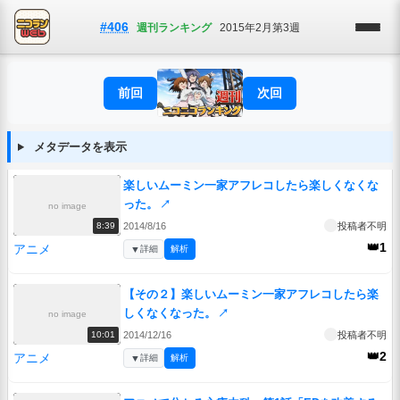
#406
週刊ランキング
2015年2月第3週
前回
次回
メタデータを表示
楽しいムーミン一家アフレコしたら楽しくなくな
った。
↗
no image
2014/8/16
投稿者不明
8:39
👑1
アニメ
▼
詳細
解析
【その２】楽しいムーミン一家アフレコしたら楽
しくなくなった。
↗
no image
2014/12/16
投稿者不明
10:01
👑2
アニメ
▼
詳細
解析