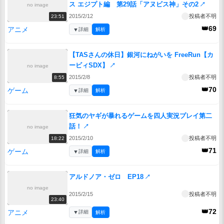
ス エジプト編 第29話「アヌビス神」その2
↗
no image
2015/2/12
投稿者不明
23:51
👑69
アニメ
▼
詳細
解析
【TASさんの休日】銀河にねがいを FreeRun【カ
ービィSDX】
↗
no image
2015/2/8
投稿者不明
8:55
👑70
ゲーム
▼
詳細
解析
狂気のヤギが暴れるゲームを四人実況プレイ第二
話！
↗
no image
2015/2/10
投稿者不明
18:22
👑71
ゲーム
▼
詳細
解析
アルドノア・ゼロ EP18
↗
no image
2015/2/15
投稿者不明
23:40
👑72
アニメ
▼
詳細
解析