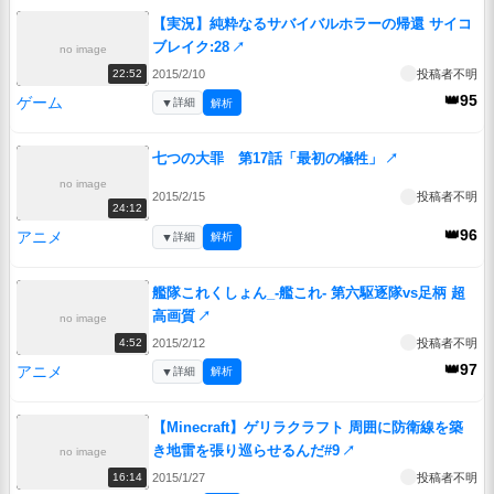
【実況】純粋なるサバイバルホラーの帰還 サイコ
ブレイク:28
↗
no image
2015/2/10
投稿者不明
22:52
👑95
ゲーム
▼
詳細
解析
七つの大罪 第17話「最初の犠牲」
↗
no image
2015/2/15
投稿者不明
24:12
👑96
アニメ
▼
詳細
解析
艦隊これくしょん_-艦これ- 第六駆逐隊vs足柄 超
高画質
↗
no image
2015/2/12
投稿者不明
4:52
👑97
アニメ
▼
詳細
解析
【Minecraft】ゲリラクラフト 周囲に防衛線を築
き地雷を張り巡らせるんだ#9
↗
no image
2015/1/27
投稿者不明
16:14