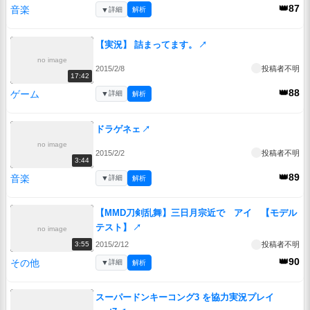
👑87
音楽
▼
詳細
解析
【実況】 詰まってます。
↗
no image
2015/2/8
投稿者不明
17:42
👑88
ゲーム
▼
詳細
解析
ドラゲネェ
↗
no image
2015/2/2
投稿者不明
3:44
👑89
音楽
▼
詳細
解析
【MMD刀剣乱舞】三日月宗近で アイ 【モデル
テスト】
↗
no image
2015/2/12
投稿者不明
3:55
👑90
その他
▼
詳細
解析
スーパードンキーコング3 を協力実況プレイ