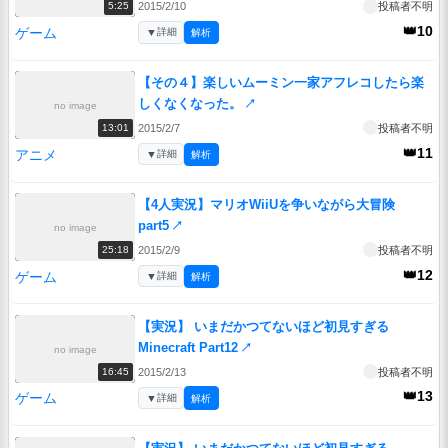
2015/2/10
投稿者不明
5:25
👑10
ゲーム
▼
詳細
解析
【その４】楽しいムーミン一家アフレコしたら楽
しくなくなった。
↗
no image
2015/2/7
投稿者不明
13:01
👑11
アニメ
▼
詳細
解析
【4人実況】マリオWiiUを争いながら大冒険
part5
↗
no image
2015/2/9
投稿者不明
25:18
👑12
ゲーム
▼
詳細
解析
【実況】 いまだかつてないほど初見すぎる
Minecraft Part12
↗
no image
2015/2/13
投稿者不明
16:45
👑13
ゲーム
▼
詳細
解析