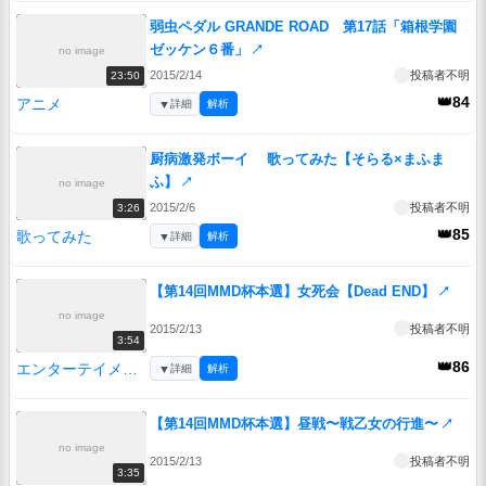
弱虫ペダル GRANDE ROAD 第17話「箱根学園
ゼッケン６番」
↗
no image
2015/2/14
投稿者不明
23:50
👑84
アニメ
▼
詳細
解析
厨病激発ボーイ 歌ってみた【そらる×まふま
ふ】
↗
no image
2015/2/6
投稿者不明
3:26
👑85
歌ってみた
▼
詳細
解析
【第14回MMD杯本選】女死会【Dead END】
↗
no image
2015/2/13
投稿者不明
3:54
👑86
エンターテイメント
▼
詳細
解析
【第14回MMD杯本選】昼戦〜戦乙女の行進〜
↗
no image
2015/2/13
投稿者不明
3:35