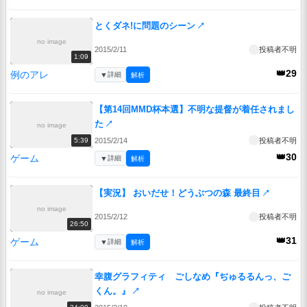
とくダネ!に問題のシーン
↗
no image
2015/2/11
投稿者不明
1:09
👑29
例のアレ
▼
詳細
解析
【第14回MMD杯本選】不明な提督が着任されまし
た
↗
no image
2015/2/14
投稿者不明
5:39
👑30
ゲーム
▼
詳細
解析
【実況】 おいだせ！どうぶつの森 最終目
↗
no image
2015/2/12
投稿者不明
26:50
👑31
ゲーム
▼
詳細
解析
幸腹グラフィティ ごしなめ『ぢゅるるんっ、ご
くん。』
↗
no image