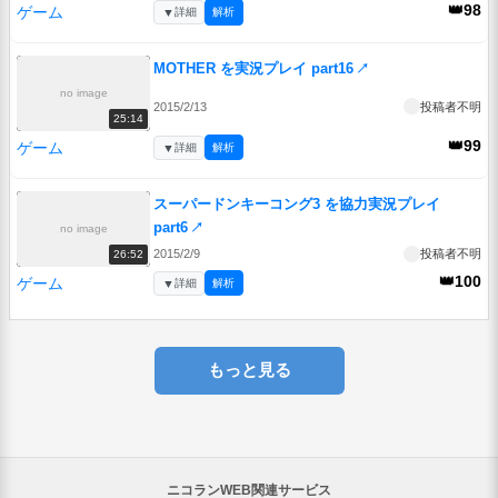
👑98
ゲーム
▼
詳細
解析
MOTHER を実況プレイ part16
↗
no image
2015/2/13
投稿者不明
25:14
👑99
ゲーム
▼
詳細
解析
スーパードンキーコング3 を協力実況プレイ
part6
↗
no image
2015/2/9
投稿者不明
26:52
👑100
ゲーム
▼
詳細
解析
もっと見る
ニコランWEB関連サービス