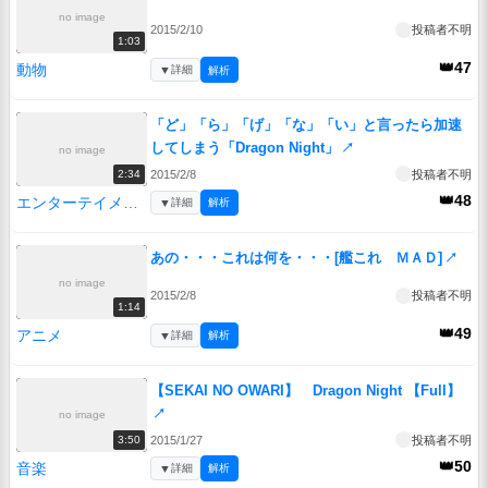
no image
2015/2/10
投稿者不明
1:03
👑47
動物
▼
詳細
解析
「ど」「ら」「げ」「な」「い」と言ったら加速
してしまう「Dragon Night」
↗
no image
2015/2/8
投稿者不明
2:34
👑48
エンターテイメント
▼
詳細
解析
あの・・・これは何を・・・[艦これ ＭＡＤ]
↗
no image
2015/2/8
投稿者不明
1:14
👑49
アニメ
▼
詳細
解析
【SEKAI NO OWARI】 Dragon Night 【Full】
↗
no image
2015/1/27
投稿者不明
3:50
👑50
音楽
▼
詳細
解析