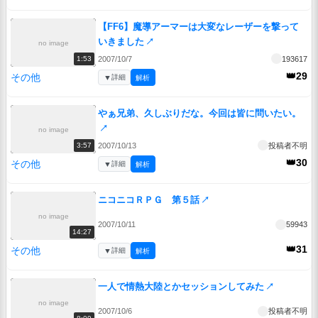
【FF6】魔導アーマーは大変なレーザーを撃って
いきました
↗
no image
2007/10/7
193617
1:53
👑29
その他
▼
詳細
解析
やぁ兄弟、久しぶりだな。今回は皆に問いたい。
↗
no image
2007/10/13
投稿者不明
3:57
👑30
その他
▼
詳細
解析
ニコニコＲＰＧ 第５話
↗
no image
2007/10/11
59943
14:27
👑31
その他
▼
詳細
解析
一人で情熱大陸とかセッションしてみた
↗
no image
2007/10/6
投稿者不明