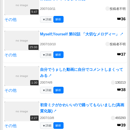
no image
2007/10/11
投稿者不明
5:47
👑36
その他
▼
詳細
解析
Myself;Yourself 第02話 「大切なメロディー」
↗
no image
2007/10/10
投稿者不明
25:00
👑37
その他
▼
詳細
解析
自分でうｐした動画に自分でコメントしまくって
みる
↗
no image
2007/4/8
130213
1:30
👑38
その他
▼
詳細
解析
初音ミクがかわいいので踊ってもらいました(高画
質化版)
↗
no image
2007/10/8
493293
2:27
👑39
その他
▼
詳細
解析