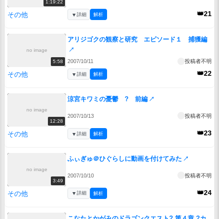
1:19:22
👑21
その他
▼
詳細
解析
アリジゴクの観察と研究 エピソード１ 捕獲編
↗
no image
2007/10/11
投稿者不明
5:58
👑22
その他
▼
詳細
解析
涼宮キワミの憂鬱 ? 前編
↗
no image
2007/10/13
投稿者不明
12:28
👑23
その他
▼
詳細
解析
ふぃぎゅ＠ひぐらしに動画を付けてみた
↗
no image
2007/10/10
投稿者不明
3:49
👑24
その他
▼
詳細
解析
こなたとかがみのドラゴンクエスト? 第４章 ?カ