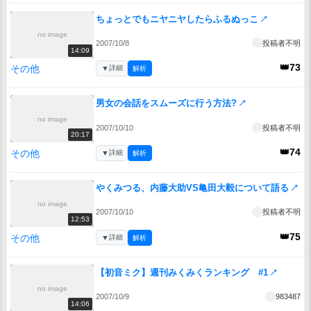
ちょっとでもニヤニヤしたらふるぬっこ
↗
no image
2007/10/8
投稿者不明
14:09
👑73
その他
▼
詳細
解析
男女の会話をスムーズに行う方法?
↗
no image
2007/10/10
投稿者不明
20:17
👑74
その他
▼
詳細
解析
やくみつる、内藤大助VS亀田大毅について語る
↗
no image
2007/10/10
投稿者不明
12:53
👑75
その他
▼
詳細
解析
【初音ミク】週刊みくみくランキング #1
↗
no image
2007/10/9
983487
14:06