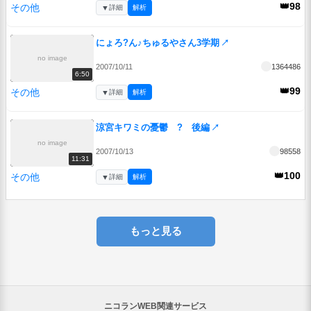
👑98
その他
▼
詳細
解析
にょろ?ん♪ちゅるやさん3学期
↗
no image
2007/10/11
1364486
6:50
👑99
その他
▼
詳細
解析
涼宮キワミの憂鬱 ? 後編
↗
no image
2007/10/13
98558
11:31
👑100
その他
▼
詳細
解析
もっと見る
ニコランWEB関連サービス