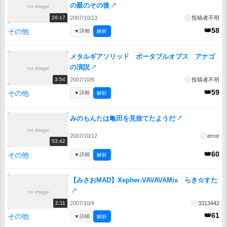
の親のその後
↗
no image
2007/10/13
投稿者不明
26:17
👑58
その他
▼
詳細
解析
メタルギアソリッド ポータブルオプス アナゴ
の演説
↗
no image
2007/10/8
投稿者不明
3:54
👑59
その他
▼
詳細
解析
みのもんたは亀田を見捨てたようだ
↗
no image
2007/10/12
error
53:42
👑60
その他
▼
詳細
解析
【みさおMAD】Xepher-VAVAVAMix らき☆すた
↗
no image
2007/10/9
3313442
2:11
👑61
その他
▼
詳細
解析