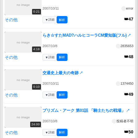
no image
2007/10/11
error
0:21
👑47
その他
▼
詳細
解析
らき☆すたMAD?ハルヒコーラCM愛知版(フル)
↗
no image
2007/10/8
2835653
4:18
👑48
その他
▼
詳細
解析
交通史上最大の奇跡
↗
no image
2007/10/11
1374450
0:10
👑49
その他
▼
詳細
解析
プリズム・アーク 第01話 「騎士たちの戦場」
↗
no image
2007/10/8
投稿者不明
24:00
👑50
その他
▼
詳細
解析