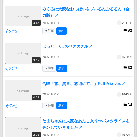
みくるは大変なおっぱいをプルるんぷるるん（全
力版）
↗
no image
2007/10/10
291106
3:46
👑62
その他
▼
詳細
解析
はっとーり↓スペクタクル
↗
no image
2007/10/10
451993
3:49
👑63
その他
▼
詳細
解析
合唱「雪、無音、窓辺にて。」Full-Mix ver.
↗
no image
2007/10/12
104989
4:23
👑64
その他
▼
詳細
解析
たまちゃんは大変なあんこ入り☆パスタライスを
チンしていきました
↗
no image
2007/10/12
407213
2:01