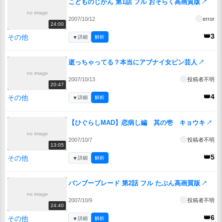
こどものじかん 第1話 フル おそらく高画質版
↗
no image
2007/10/12
error
24:00
👑3
その他
▼
詳細
解析
逝っちゃってる？本当にアブナイ女ピン芸人
↗
no image
2007/10/13
投稿者不明
20:47
👑4
その他
▼
詳細
解析
【ひぐらしMAD】恋病し編 其の壱 キョウキ
↗
no image
2007/10/7
投稿者不明
13:05
👑5
その他
▼
詳細
解析
バンブーブレード 第2話 フル たぶん高画質版
↗
no image
2007/10/9
投稿者不明
24:40
👑6
その他
▼
詳細
解析