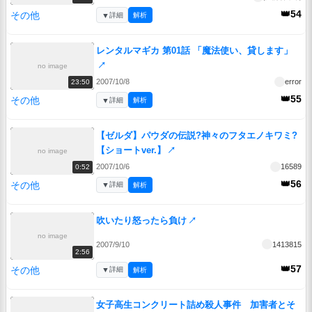
👑54
その他
▼
詳細
解析
レンタルマギカ 第01話 「魔法使い、貸します」
↗
no image
2007/10/8
error
23:50
👑55
その他
▼
詳細
解析
【ゼルダ】パウダの伝説?神々のフタエノキワミ?
【ショートver.】
↗
no image
2007/10/6
16589
0:52
👑56
その他
▼
詳細
解析
吹いたり怒ったら負け
↗
no image
2007/9/10
1413815
2:56
👑57
その他
▼
詳細
解析
女子高生コンクリート詰め殺人事件 加害者とそ