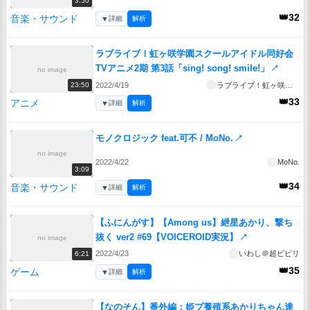
3:50
👑32
音楽・サウンド
▼
詳細
解析
ラブライブ！虹ヶ咲学園スクールアイドル同好会
TVアニメ2期 第3話「sing! song! smile!」
↗
no image
2022/4/19
ラブライブ！虹ヶ咲学園スクールアイドル同好会TVアニメ2期
23:50
👑33
アニメ
▼
詳細
解析
モノクロジック feat.可不 / MoNo.
↗
no image
2022/4/22
MoNo.
3:09
👑34
音楽・サウンド
▼
詳細
解析
【ふにんがす】【Among us】紲星あかり、撃ち
抜く ver2 #69【VOICEROID実況】
↗
no image
2022/4/23
いわし＠超ビビリ
6:21
👑35
ゲーム
▼
詳細
解析
【なのそん】番外編：姫プ養殖系あかりちゃん達