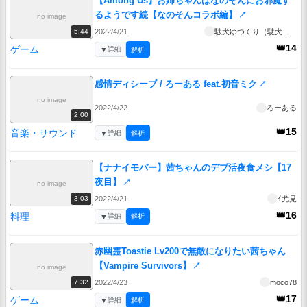
【Among Us】お姉ちゃんはなのそんにお邪魔す
るようです続【なのそんコラボ編】
↗
no image
2022/4/21
駄犬ゆつくり（駄犬ゆっくり）
5:44
👑14
ゲーム
▼
詳細
解析
感情ディシーブ / ろーある feat.初音ミク
↗
no image
2022/4/22
ろーある
2:00
👑15
音楽・サウンド
▼
詳細
解析
【ナナイモバー】茜ちゃんのデブ活夜食メシ【17
夜目】
↗
no image
2022/4/21
ｲ尤見
3:03
👑16
料理
▼
詳細
解析
赤幽霊Toastie Lv200で無敵になりたい茜ちゃん
【Vampire Survivors】
↗
no image
2022/4/23
moco78
7:32
👑17
ゲーム
▼
詳細
解析