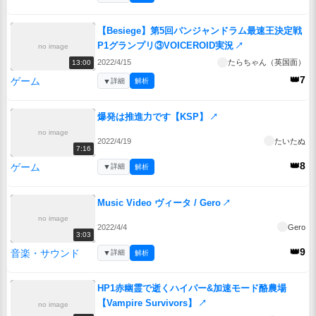
【Besiege】第5回パンジャンドラム最速王決定戦
P1グランプリ③VOICEROID実況
↗
no image
2022/4/15
たらちゃん（英国面）
13:00
👑7
ゲーム
▼
詳細
解析
爆発は推進力です【KSP】
↗
no image
2022/4/19
たいたぬ
7:16
👑8
ゲーム
▼
詳細
解析
Music Video ヴィータ / Gero
↗
no image
2022/4/4
Gero
3:03
👑9
音楽・サウンド
▼
詳細
解析
HP1赤幽霊で逝くハイパー&加速モード酪農場
【Vampire Survivors】
↗
no image