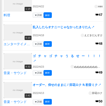
no image
2022/4/22
mini
1:15
👑47
料理
▼
詳細
解析
乱入したらオナニーじゃなかったきりたん
↗
no image
2022/4/18
えどきだんすけ
0:10
👑48
エンターテイメント
▼
詳細
解析
ゴ⠀チ⠀ャ⠀ゴ⠀チ⠀ャ⠀う⠀る⠀せ⠀ー⠀！⠀！⠀！
↗
no image
2022/4/23
ぬぬぬぬぬぬぬぬぬぬぬぬぬぬぬぬ
6:32
👑49
音楽・サウンド
▼
詳細
解析
オーダー、仰せのままに / 卯花ロク ft.初音ミク
↗
no image
2022/4/13
卯花ロク
2:42
👑50
音楽・サウンド
▼
詳細
解析