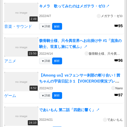
キメラ 歌ってみたのはメガテラ・ゼロ
↗
no image
2022/4/7
メガテラ・ゼロ
2:49
👑95
音楽・サウンド
▼
詳細
解析
骸骨騎士様、只今異世界へお出掛け中 #1「流浪の
騎士、世直し旅にて候ふ」
↗
no image
2022/4/14
骸骨騎士様、只今異世界へお出掛け中
23:50
👑96
アニメ
▼
詳細
解析
【Among us】vsフェンサー刹那の斬り合い！茜
ちゃんの宇宙日記３１【VOICEROID実況プレイ】
no image
【ふにんがす】
↗
2022/4/23
Nano
6:52
👑97
ゲーム
▼
詳細
解析
であいもん 第二話「四葩に響く」
↗
no image
2022/4/21
であいもん
24:10