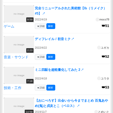
完全リニューアルされた美術館【Ib（リメイク）
#5】
↗
no image
2022/4/19
moco78
9:59
👑51
ゲーム
▼
詳細
解析
ディフレイル / 初音ミク
↗
no image
2022/4/22
ユギカ
2:23
👑52
音楽・サウンド
▼
詳細
解析
ミニ四駆を超軽量化してみた 2
↗
no image
2022/4/18
ユウタ
7:18
👑53
技術・工作
▼
詳細
解析
【おにべろす】出会いから今までまとめ 百鬼あや
め(鬼)と戌亥とこ（ベロス）
↗
no image
2019/11/7
とめいと
14:59