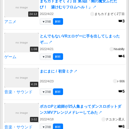
まちカドまぞく 2丁目 第3話「闇の魔女ふたた
び！ 湯けむりフロムヘル！」
↗
no image
2022/4/22
まちカドまぞく2丁目
24:12
👑3
アニメ
▼
詳細
解析
とんでもないVRエロゲーに手を出してしまった
ぞ....
↗
no image
2022/4/21
hisabilly
1:08
👑4
ゲーム
▼
詳細
解析
まにまに / 初音ミク
↗
no image
2022/4/23
r-906
4:28
👑5
音楽・サウンド
▼
詳細
解析
ボカロPと絵師が25人集まってダンスロボットダ
ンスMVアレンジメドレーしてみた
↗
no image
2022/4/18
ナユタン星人
3:02
👑6
音楽・サウンド
▼
詳細
解析