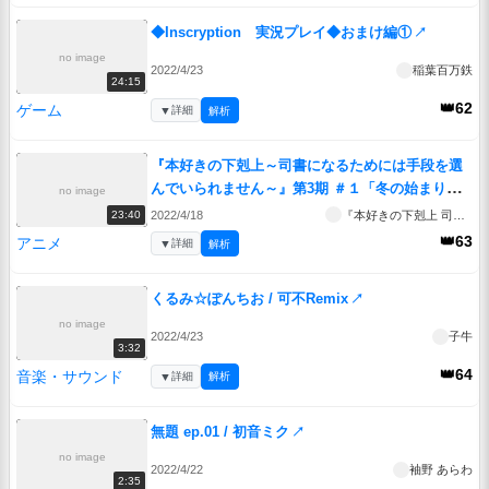
◆Inscryption 実況プレイ◆おまけ編①
↗
no image
2022/4/23
稲葉百万鉄
24:15
👑62
ゲーム
▼
詳細
解析
『本好きの下剋上～司書になるためには手段を選
んでいられません～』第3期 ＃１「冬の始まり」
no image
↗
2022/4/18
『本好きの下剋上 司書になるためには手段を選んでいられません 』第3期
23:40
👑63
アニメ
▼
詳細
解析
くるみ☆ぽんちお / 可不Remix
↗
no image
2022/4/23
子牛
3:32
👑64
音楽・サウンド
▼
詳細
解析
無題 ep.01 / 初音ミク
↗
no image
2022/4/22
袖野 あらわ
2:35