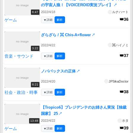
の宇宙人狼！【VOICEROID実況プレイ】
↗
no image
2022/4/18
ルナハート
6:47
👑36
ゲーム
▼
詳細
解析
ざらざら / ⌘ Chis-A+flower
↗
no image
2022/4/22
⌘ハイノミ
3:22
👑37
音楽・サウンド
▼
詳細
解析
ノババックスの正体
↗
no image
2022/4/20
JPSikaDoctor
6:21
👑38
社会・政治・時事
▼
詳細
解析
【Tropico6】プレジデンテのお姉さん実況【独裁
国家】 25
↗
no image
2022/4/22
ホタ
13:48
👑39
ゲーム
▼
詳細
解析