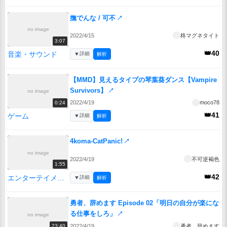
撫でんな / 可不
↗
no image
2022/4/15
柊マグネタイト
3:07
👑40
音楽・サウンド
▼
詳細
解析
【MMD】見えるタイプの琴葉葵ダンス【Vampire
Survivors】
↗
no image
2022/4/19
moco78
0:24
👑41
ゲーム
▼
詳細
解析
4koma-CatPanic!
↗
no image
2022/4/19
不可逆褐色
1:55
👑42
エンターテイメント
▼
詳細
解析
勇者、辞めます Episode 02「明日の自分が楽にな
る仕事をしろ」
↗
no image
2022/4/19
勇者、辞めます
23:40