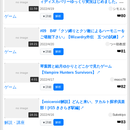
ィディスカバリーゆっくり実況はじめました。１
no image
↗
2022/4/19
シモエル
11:59
👑80
ゲーム
▼
詳細
解析
#09 B4F「クソ縛りとクソ敵によるハーモニーを
ご堪能下さい」【Wizardry外伝 五つの試練】
↗
no image
2022/4/20
つー助教授
16:21
👑81
ゲーム
▼
詳細
解析
琴葉茜と結月ゆかりとどこかで見たゲーム
【Vampire Hunters Survivors】
↗
no image
2022/4/17
moco78
4:01
👑82
ゲーム
▼
詳細
解析
【voiceroid解説】どんと来い、ヲカルト探求倶楽
部！[#15 きさらぎ駅編]
↗
no image
2022/4/16
Sukekiyo
16:31
👑83
解説・講座
▼
詳細
解析