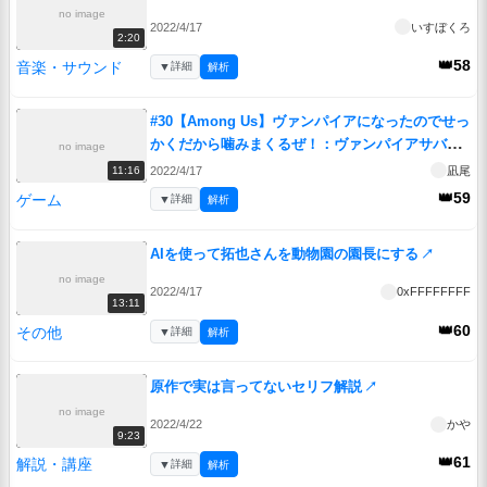
no image
2022/4/17
いすぼくろ
2:20
👑58
音楽・サウンド
▼
詳細
解析
#30【Among Us】ヴァンパイアになったのでせっ
かくだから噛みまくるぜ！：ヴァンパイアサバイ
no image
バー編【ふにんがす】
↗
2022/4/17
凪尾
11:16
👑59
ゲーム
▼
詳細
解析
AIを使って拓也さんを動物園の園長にする
↗
no image
2022/4/17
0xFFFFFFFF
13:11
👑60
その他
▼
詳細
解析
原作で実は言ってないセリフ解説
↗
no image
2022/4/22
かや
9:23
👑61
解説・講座
▼
詳細
解析