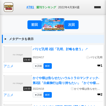
#781
週刊ランキング
2022年4月第4週
前回
次回
メタデータを表示
パリピ孔明 2話「孔明、計略を使う」
↗
no image
2022/4/17
パリピ孔明
23:40
👑1
アニメ
▼
詳細
解析
かぐや様は告らせたい-ウルトラロマンティック-
第2話「白銀御行は取り持ちたい」「かぐや様は連
no image
れ出したい」「かぐや様は阻止したい」
↗
2022/4/18
かぐや様は告らせたい-ウルトラロマンティック-
24:00
👑2
アニメ
▼
詳細
解析