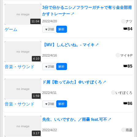
3分で分かるニシノフラワーガチャで有り金全部溶
かすトレーナー
↗
no image
2022/4/20
ナツ
11:04
👑84
ゲーム
▼
詳細
解析
【MV】しんどいね。- マイキ
↗
no image
2022/4/16
マイキP
4:10
👑85
音楽・サウンド
▼
詳細
解析
ド屑【歌ってみた】＠いすぼくろ
↗
no image
2022/4/11
いすぼくろ
1:59
👑86
音楽・サウンド
▼
詳細
解析
先生、いいですか。／雨曇 feat.可不
↗
no image
2022/4/22
雨曇
3:17