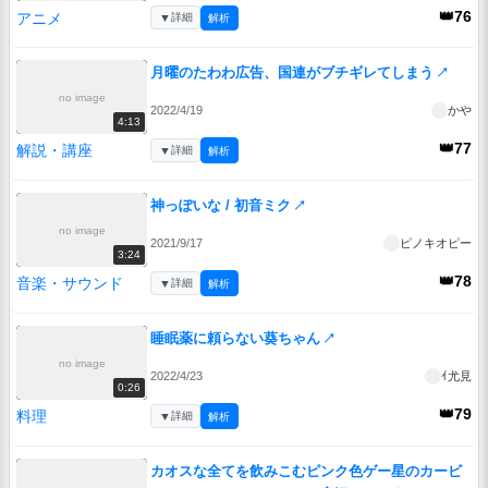
👑76
アニメ
▼
詳細
解析
月曜のたわわ広告、国連がブチギレてしまう
↗
no image
2022/4/19
かや
4:13
👑77
解説・講座
▼
詳細
解析
神っぽいな / 初音ミク
↗
no image
2021/9/17
ピノキオピー
3:24
👑78
音楽・サウンド
▼
詳細
解析
睡眠薬に頼らない葵ちゃん
↗
no image
2022/4/23
ｲ尤見
0:26
👑79
料理
▼
詳細
解析
カオスな全てを飲みこむピンク色ゲー星のカービ