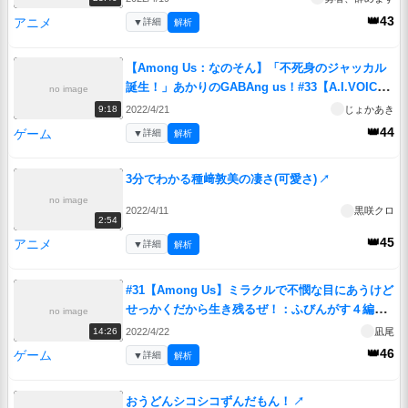
👑43
アニメ
▼
詳細
解析
【Among Us：なのそん】「不死身のジャッカル
誕生！」あかりのGABAng us！#33【A.I.VOICE
no image
実況プレイ】
↗
2022/4/21
じょかあき
9:18
👑44
ゲーム
▼
詳細
解析
3分でわかる種﨑敦美の凄さ(可愛さ)
↗
no image
2022/4/11
黒咲クロ
2:54
👑45
アニメ
▼
詳細
解析
#31【Among Us】ミラクルで不憫な目にあうけど
せっかくだから生き残るぜ！：ふびんがす４編
no image
【ふにんがす】
↗
2022/4/22
凪尾
14:26
👑46
ゲーム
▼
詳細
解析
おうどんシコシコずんだもん！
↗