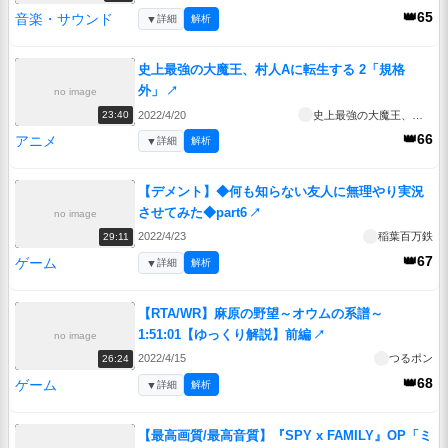
👑65
音楽・サウンド
▼
詳細
解析
史上最強の大魔王、村人Aに転生する 2「規格
外」
↗
no image
2022/4/20
史上最強の大魔王、村人Aに転生する
23:40
👑66
アニメ
▼
詳細
解析
【デメント】◆何も知らない友人に無理やり実況
させてみた◆part6
↗
no image
2022/4/23
稲葉百万鉄
29:11
👑67
ゲーム
▼
詳細
解析
【RTA/WR】麻原の野望～オウムの系譜～
1:51:01【ゆっくり解説】前編
↗
no image
2022/4/15
つるポン
26:24
👑68
ゲーム
▼
詳細
解析
【最高画質/最高音質】『SPY x FAMILY』OP「ミ