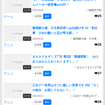
ムメーカー経営◆part29
↗
no image
2022/4/18
稲葉百万鉄
19:38
👑25
ゲーム
▼
詳細
解析
骸骨騎士様、只今異世界へお出掛け中 #2「初仕
事、少女の願いと忍び寄る影」
↗
no image
2022/4/21
骸骨騎士様、只今異世界へお出掛け中
23:50
👑26
アニメ
▼
詳細
解析
まちカドまぞく 2丁目 第2話「廃墟捜索！ わけ
ありみかんとわくわくまぞく」
↗
no image
2022/4/15
まちカドまぞく2丁目
24:12
👑27
アニメ
▼
詳細
解析
乙女ゲー世界はモブに厳しい世界です #02「そこ
の彼女 お茶してかない？」
↗
no image
2022/4/17
乙女ゲー世界はモブに厳しい世界です
23:40
👑28
アニメ
▼
詳細
解析