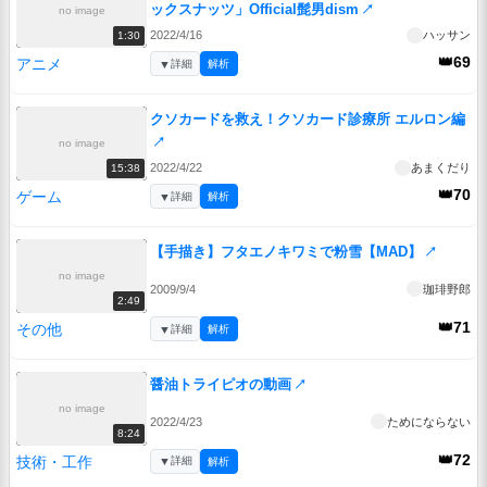
ックスナッツ」Official髭男dism
↗
no image
2022/4/16
ハッサン
1:30
👑69
アニメ
▼
詳細
解析
クソカードを救え！クソカード診療所 エルロン編
↗
no image
2022/4/22
あまくだり
15:38
👑70
ゲーム
▼
詳細
解析
【手描き】フタエノキワミで粉雪【MAD】
↗
no image
2009/9/4
珈琲野郎
2:49
👑71
その他
▼
詳細
解析
醤油トライピオの動画
↗
no image
2022/4/23
ためにならない
8:24
👑72
技術・工作
▼
詳細
解析