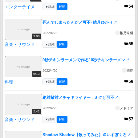
👑54
エンターテイメント
▼
詳細
解析
死んでしまったんだ／可不･結月ゆかり
↗
no image
2022/4/23
椎乃味醂
3:00
👑55
音楽・サウンド
▼
詳細
解析
0秒チキンラーメンで作る10秒チキンラーメン
↗
no image
2022/4/20
赤島
0:13
👑56
料理
▼
詳細
解析
絶対敵対メチャキライヤー - ミクと可不
↗
no image
2022/4/23
メドミア
2:42
👑57
音楽・サウンド
▼
詳細
解析
Shadow Shadow【歌ってみた】＠いすぼくろ
↗