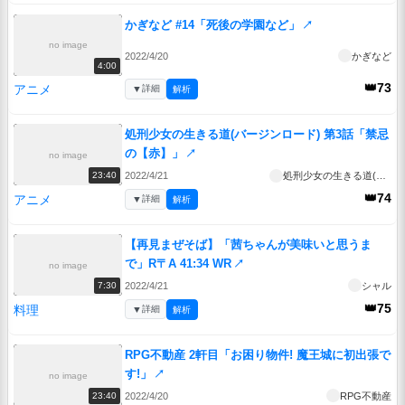
かぎなど #14「死後の学園など」
↗
no image
2022/4/20
かぎなど
4:00
👑73
アニメ
▼
詳細
解析
処刑少女の生きる道(バージンロード) 第3話「禁忌
の【赤】」
↗
no image
2022/4/21
処刑少女の生きる道(バージンロード)
23:40
👑74
アニメ
▼
詳細
解析
【再見まぜそば】「茜ちゃんが美味いと思うま
で」R〒A 41:34 WR
↗
no image
2022/4/21
シャル
7:30
👑75
料理
▼
詳細
解析
RPG不動産 2軒目「お困り物件! 魔王城に初出張で
す!」
↗
no image
2022/4/20
RPG不動産
23:40