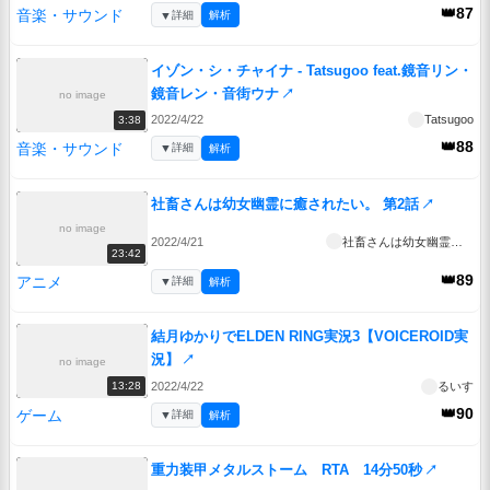
👑87
音楽・サウンド
▼
詳細
解析
イゾン・シ・チャイナ - Tatsugoo feat.鏡音リン・
鏡音レン・音街ウナ
↗
no image
2022/4/22
Tatsugoo
3:38
👑88
音楽・サウンド
▼
詳細
解析
社畜さんは幼女幽霊に癒されたい。 第2話
↗
no image
2022/4/21
社畜さんは幼女幽霊に癒されたい。
23:42
👑89
アニメ
▼
詳細
解析
結月ゆかりでELDEN RING実況3【VOICEROID実
況】
↗
no image
2022/4/22
るいす
13:28
👑90
ゲーム
▼
詳細
解析
重力装甲メタルストーム RTA 14分50秒
↗