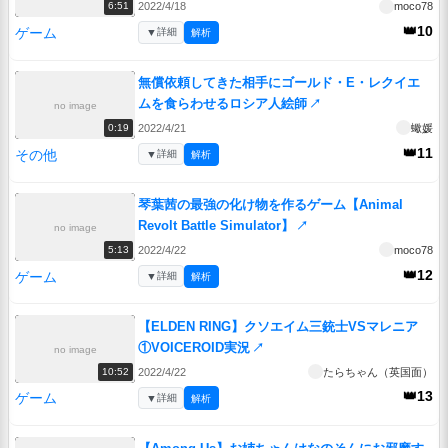
2022/4/18
moco78
6:51
👑10
ゲーム
▼
詳細
解析
無償依頼してきた相手にゴールド・E・レクイエ
ムを食らわせるロシア人絵師
↗
no image
2022/4/21
蠍媛
0:19
👑11
その他
▼
詳細
解析
琴葉茜の最強の化け物を作るゲーム【Animal
Revolt Battle Simulator】
↗
no image
2022/4/22
moco78
5:13
👑12
ゲーム
▼
詳細
解析
【ELDEN RING】クソエイム三銃士VSマレニア
①VOICEROID実況
↗
no image
2022/4/22
たらちゃん（英国面）
10:52
👑13
ゲーム
▼
詳細
解析