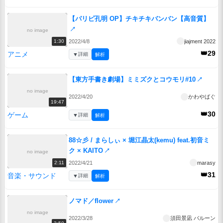
【パリピ孔明 OP】チキチキバンバン【高音質】
↗
no image
2022/4/8
jiajment 2022
1:30
👑29
アニメ
▼
詳細
解析
【東方手書き劇場】ミミズクとコウモリ#10
↗
no image
2022/4/20
かわやばぐ
19:47
👑30
ゲーム
▼
詳細
解析
88☆彡 / まらしぃ × 堀江晶太(kemu) feat.初音ミ
ク × KAITO
↗
no image
2022/4/21
marasy
2:11
👑31
音楽・サウンド
▼
詳細
解析
ノマド／flower
↗
no image
2022/3/28
須田景凪 バルーン