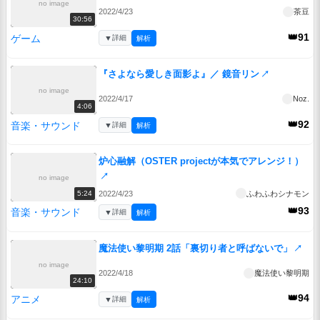
no image
2022/4/23
茶豆
30:56
👑91
ゲーム
▼
詳細
解析
『さよなら愛しき面影よ』／ 鏡音リン
↗
no image
2022/4/17
Noz.
4:06
👑92
音楽・サウンド
▼
詳細
解析
炉心融解（OSTER projectが本気でアレンジ！）
↗
no image
2022/4/23
ふわふわシナモン
5:24
👑93
音楽・サウンド
▼
詳細
解析
魔法使い黎明期 2話「裏切り者と呼ばないで」
↗
no image
2022/4/18
魔法使い黎明期
24:10
👑94
アニメ
▼
詳細
解析