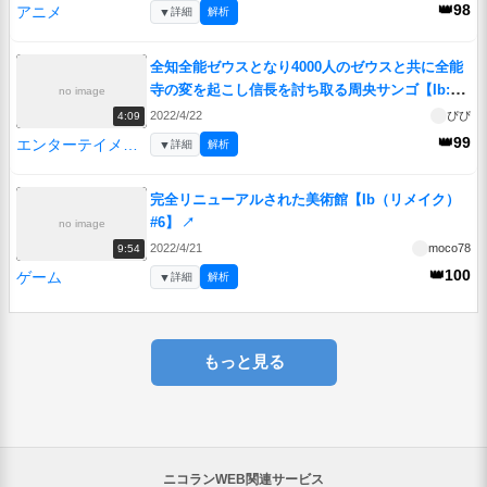
👑98
アニメ
▼
詳細
解析
全知全能ゼウスとなり4000人のゼウスと共に全能
寺の変を起こし信長を討ち取る周央サンゴ【Ib:リ
no image
メイク】
↗
2022/4/22
ぴぴ
4:09
👑99
エンターテイメント
▼
詳細
解析
完全リニューアルされた美術館【Ib（リメイク）
#6】
↗
no image
2022/4/21
moco78
9:54
👑100
ゲーム
▼
詳細
解析
もっと見る
ニコランWEB関連サービス