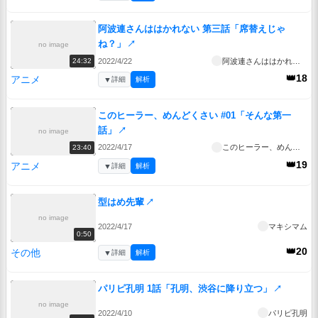
阿波連さんははかれない 第三話「席替えじゃ
ね？」
↗
no image
2022/4/22
阿波連さんははかれない
24:32
👑18
アニメ
▼
詳細
解析
このヒーラー、めんどくさい #01「そんな第一
話」
↗
no image
2022/4/17
このヒーラー、めんどくさい
23:40
👑19
アニメ
▼
詳細
解析
型はめ先輩
↗
no image
2022/4/17
マキシマム
0:50
👑20
その他
▼
詳細
解析
パリピ孔明 1話「孔明、渋谷に降り立つ」
↗
no image
2022/4/10
パリピ孔明