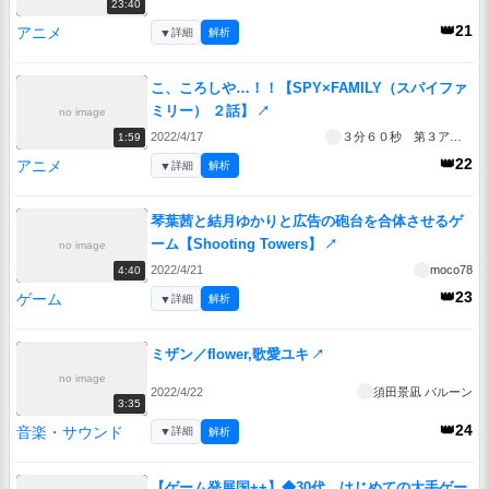
23:40
👑21
アニメ
▼
詳細
解析
こ、ころしや…！！【SPY×FAMILY（スパイファ
ミリー） ２話】
↗
no image
2022/4/17
３分６０秒 第３アカウント
1:59
👑22
アニメ
▼
詳細
解析
琴葉茜と結月ゆかりと広告の砲台を合体させるゲ
ーム【Shooting Towers】
↗
no image
2022/4/21
moco78
4:40
👑23
ゲーム
▼
詳細
解析
ミザン／flower,歌愛ユキ
↗
no image
2022/4/22
須田景凪 バルーン
3:35
👑24
音楽・サウンド
▼
詳細
解析
【ゲーム発展国++】◆30代 はじめての大手ゲー