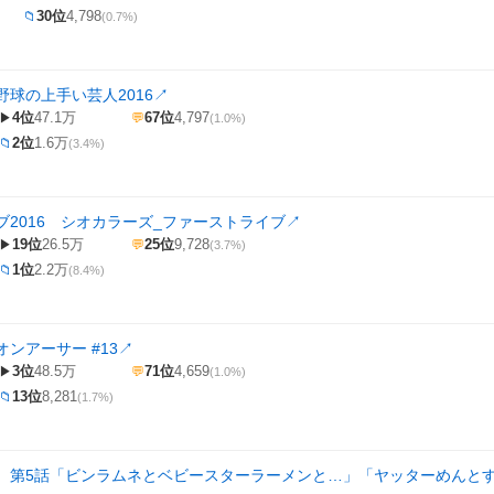
30位
4,798
📁
(0.7%)
野球の上手い芸人2016
↗
4位
47.1万
67位
4,797
▶
💬
(1.0%)
2位
1.6万
📁
(3.4%)
ブ2016 シオカラーズ_ファーストライブ
↗
19位
26.5万
25位
9,728
▶
💬
(3.7%)
1位
2.2万
📁
(8.4%)
ンアーサー #13
↗
3位
48.5万
71位
4,659
▶
💬
(1.0%)
13位
8,281
📁
(1.7%)
 第5話「ビンラムネとベビースターラーメンと…」「ヤッターめんと