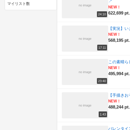
(202)
↗
マイリスト数
no image
NEW！
622,699 pt.
(200)
ニコニコ動画講座
24:10
(192)
ニコニコ手芸部
【実況】い
NEW！
(188)
ニコニコ技術部
no image
568,195 pt.
17:11
(164)
ラジオ
この素晴ら
(188)
作ってみた
NEW！
no image
495,994 pt.
(162)
例のアレ
23:40
(183)
動物
【手描きお
(149)
描いてみた
NEW！
no image
488,244 pt.
(156)
政治
1:43
(163)
料理
バレンタイ