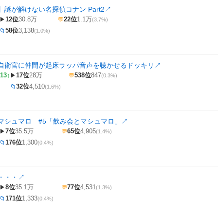
謎が解けない名探偵コナン Part2
↗
12位
30.8万
22位
1.1万
▶
💬
(3.7%)
58位
3,138
📁
(1.0%)
自衛官に仲間が起床ラッパ音声を聴かせるドッキリ
↗
13↑
17位
28万
538位
847
▶
💬
(0.3%)
32位
4,510
📁
(1.6%)
マシュマロ #5「飲み会とマシュマロ」
↗
7位
35.5万
65位
4,905
▶
💬
(1.4%)
176位
1,300
📁
(0.4%)
・・・
↗
8位
35.1万
77位
4,531
▶
💬
(1.3%)
171位
1,333
📁
(0.4%)