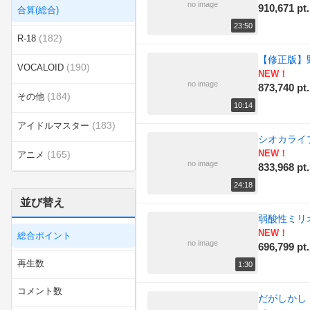
no image
910,671 pt.
合算(総合)
23:50
(182)
R-18
【修正版】
(190)
VOCALOID
NEW！
no image
873,740 pt.
(184)
その他
10:14
(183)
アイドルマスター
シオカライ
NEW！
(165)
アニメ
no image
833,968 pt.
(197)
エンターテイメント
24:18
並び替え
(520)
カテゴリ無し
弱酸性ミリオ
NEW！
総合ポイント
(157)
ゲーム
no image
696,799 pt.
再生数
1:30
(173)
スポーツ
コメント数
だがしかし
ニコニコインディーズ