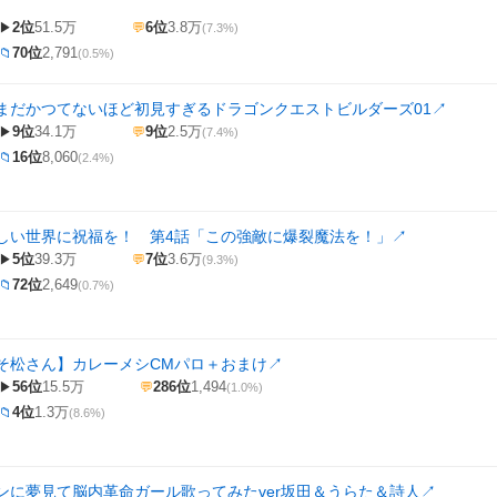
2位
51.5万
6位
3.8万
▶
💬
(7.3%)
70位
2,791
📁
(0.5%)
まだかつてないほど初見すぎるドラゴンクエストビルダーズ01
↗
9位
34.1万
9位
2.5万
▶
💬
(7.4%)
16位
8,060
📁
(2.4%)
しい世界に祝福を！ 第4話「この強敵に爆裂魔法を！」
↗
5位
39.3万
7位
3.6万
▶
💬
(9.3%)
72位
2,649
📁
(0.7%)
そ松さん】カレーメシCMパロ＋おまけ
↗
56位
15.5万
286位
1,494
▶
💬
(1.0%)
4位
1.3万
📁
(8.6%)
ンに夢見て脳内革命ガール歌ってみたver坂田＆うらた＆詩人
↗