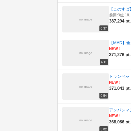
【このすば
前回:3位 18↓
no image
387,294 pt.
0:37
【MAD】全
NEW！
no image
371,276 pt.
4:11
トランペッ
NEW！
no image
371,043 pt.
0:54
アンパンマン
NEW！
no image
368,086 pt.
3:02