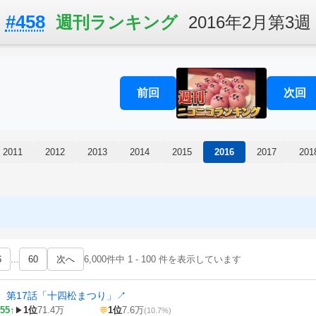
#458
週刊ランキング
2016年2月第3週
前回
次回
2011
2012
2013
2014
2015
2016
2017
201
6
...
60
次へ
6,000件中 1 - 100 件を表示しています
 第17話「十四松まつり」
↗
55↑
1位
71.4万
1位
7.6万
▶
💬
(10.7%)