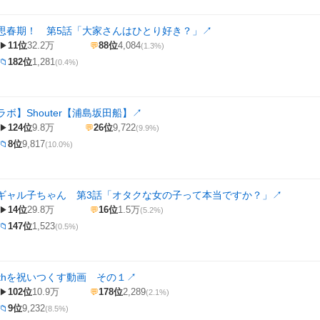
思春期！ 第5話「大家さんはひとり好き？」
↗
11位
32.2万
88位
4,084
▶
💬
(1.3%)
182位
1,281
📁
(0.4%)
ボ】Shouter【浦島坂田船】
↗
124位
9.8万
26位
9,722
▶
💬
(9.9%)
8位
9,817
📁
(10.0%)
ギャル子ちゃん 第3話「オタクな女の子って本当ですか？」
↗
14位
29.8万
16位
1.5万
▶
💬
(5.2%)
147位
1,523
📁
(0.5%)
0thを祝いつくす動画 その１
↗
102位
10.9万
178位
2,289
▶
💬
(2.1%)
9位
9,232
📁
(8.5%)