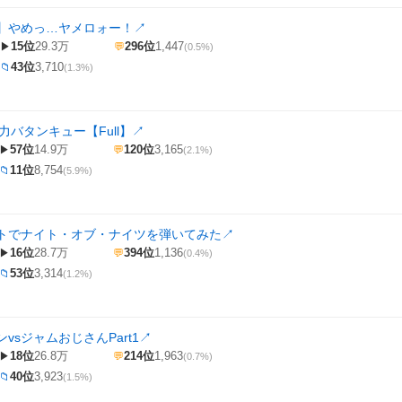
】やめっ…ヤメロォー！
↗
15位
29.3万
296位
1,447
▶
💬
(0.5%)
43位
3,710
📁
(1.3%)
力バタンキュー【Full】
↗
57位
14.9万
120位
3,165
▶
💬
(2.1%)
11位
8,754
📁
(5.9%)
トでナイト・オブ・ナイツを弾いてみた
↗
16位
28.7万
394位
1,136
▶
💬
(0.4%)
53位
3,314
📁
(1.2%)
vsジャムおじさんPart1
↗
18位
26.8万
214位
1,963
▶
💬
(0.7%)
40位
3,923
📁
(1.5%)