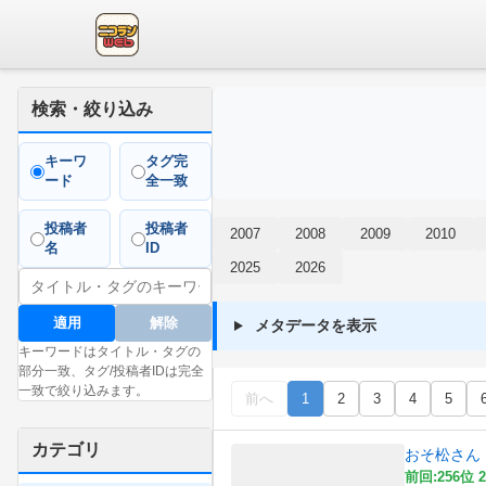
検索・絞り込み
キーワ
タグ完
ード
全一致
投稿者
投稿者
2007
2008
2009
2010
名
ID
2025
2026
適用
解除
メタデータを表示
キーワードはタイトル・タグの
部分一致、タグ/投稿者IDは完全
一致で絞り込みます。
前へ
1
2
3
4
5
カテゴリ
おそ松さん
前回:256位 2