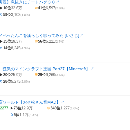
実況】息抜きにチートバグ３０
↗
10位
32.6万
41位
6,597
▶
💬
(2.0%)
59位
3,103
📁
(1.0%)
メぺったんこを漢らしく歌ってみた [いさじ]
↗
35位
19.3万
56位
5,211
▶
💬
(2.7%)
14位
8,245
📁
(4.3%)
気のマインクラフト王国 Part27【Minecraft】
↗
20位
25.9万
29位
9,269
▶
💬
(3.6%)
28位
5,273
📁
(2.0%)
変ワールド【おそ松さん音MAD】
↗
2277↑
73位
12.9万
349位
1,277
▶
💬
(1.0%)
5位
1.1万
📁
(8.3%)