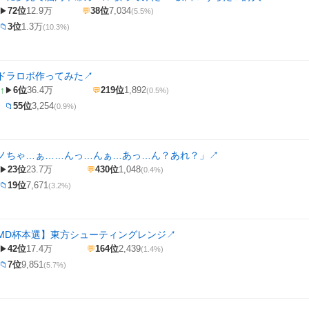
72位
12.9万
38位
7,034
▶
💬
(5.5%)
3位
1.3万
📁
(10.3%)
ドラロボ作ってみた
↗
↑
6位
36.4万
219位
1,892
▶
💬
(0.5%)
55位
3,254
📁
(0.9%)
ノちゃ…ぁ……んっ…んぁ…あっ…ん？あれ？」
↗
23位
23.7万
430位
1,048
▶
💬
(0.4%)
19位
7,671
📁
(3.2%)
MMD杯本選】東方シューティングレンジ
↗
42位
17.4万
164位
2,439
▶
💬
(1.4%)
7位
9,851
📁
(5.7%)