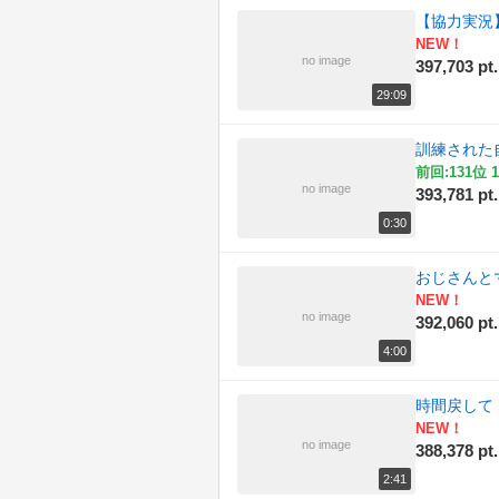
【協力実況】
NEW！
no image
397,703 pt.
29:09
訓練された
前回:131位 1
no image
393,781 pt.
0:30
おじさんと
NEW！
no image
392,060 pt.
4:00
時間戻して
NEW！
no image
388,378 pt.
2:41