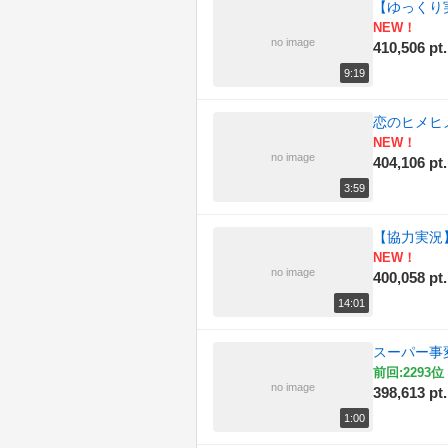
【ゆっくり
NEW！
no image
410,506 pt.
9:19
恋のヒメヒ
NEW！
no image
404,106 pt.
3:59
【協力実況】狂
NEW！
no image
400,058 pt.
14:01
スーパー事
前回:2293位 
no image
398,613 pt.
1:00