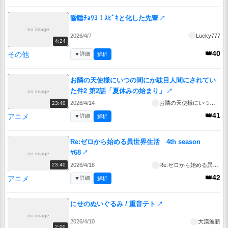
昏睡ﾁｮﾜﾖ！ｽﾋﾟｷと化した先輩
↗
no image
2026/4/7
Lucky777
4:24
👑40
その他
▼
詳細
解析
お隣の天使様にいつの間にか駄目人間にされてい
た件2 第2話「夏休みの始まり」
↗
no image
2026/4/14
お隣の天使様にいつの間にか駄目人間にされていた件2
23:40
👑41
アニメ
▼
詳細
解析
Re:ゼロから始める異世界生活 4th season
#68
↗
no image
2026/4/18
Re:ゼロから始める異世界生活 4th season
23:40
👑42
アニメ
▼
詳細
解析
にせのぬいぐるみ / 重音テト
↗
no image
2026/4/10
大漠波新
2:00