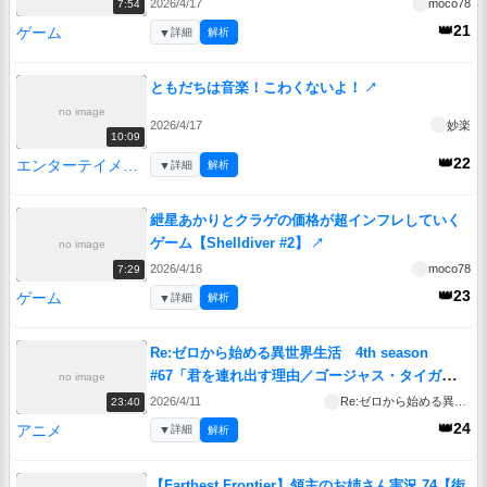
2026/4/17
moco78
7:54
👑21
ゲーム
▼
詳細
解析
ともだちは音楽！こわくないよ！
↗
no image
2026/4/17
妙楽
10:09
👑22
エンターテイメント
▼
詳細
解析
紲星あかりとクラゲの価格が超インフレしていく
ゲーム【Shelldiver #2】
↗
no image
2026/4/16
moco78
7:29
👑23
ゲーム
▼
詳細
解析
Re:ゼロから始める異世界生活 4th season
#67「君を連れ出す理由／ゴージャス・タイガー・
no image
リローデッド」
↗
2026/4/11
Re:ゼロから始める異世界生活 4th season
23:40
👑24
アニメ
▼
詳細
解析
【Farthest Frontier】領主のお姉さん実況 74【街