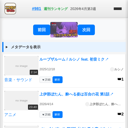
#981
週刊ランキング
2026年4月第3週
前回
次回
メタデータを表示
ループザルーム / ルシノ feat. 初音ミク
↗
no image
2025/12/18
ルシノ
2:14
👑1
音楽・サウンド
▼
詳細
解析
上伊那ぼたん、酔へる姿は百合の花 第1話
↗
no image
2026/4/14
上伊那ぼたん、酔へる姿は百合の花
23:40
👑2
アニメ
▼
詳細
解析