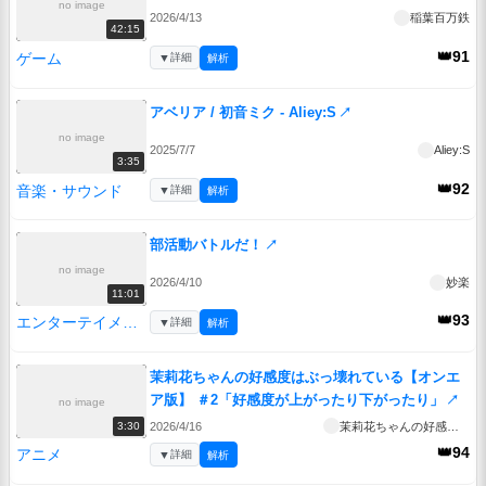
no image
2026/4/13
稲葉百万鉄
42:15
👑91
ゲーム
▼
詳細
解析
アベリア / 初音ミク - Aliey:S
↗
no image
2025/7/7
Aliey:S
3:35
👑92
音楽・サウンド
▼
詳細
解析
部活動バトルだ！
↗
no image
2026/4/10
妙楽
11:01
👑93
エンターテイメント
▼
詳細
解析
茉莉花ちゃんの好感度はぶっ壊れている【オンエ
ア版】 ＃2「好感度が上がったり下がったり」
↗
no image
2026/4/16
茉莉花ちゃんの好感度はぶっ壊れている【オンエア版】
3:30
👑94
アニメ
▼
詳細
解析