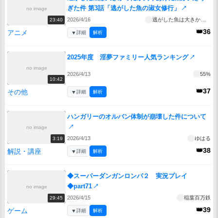
ぎた件 第3話「逃がした魚の淑女修行」
↗
no image
2026/4/16
逃がした魚は大きかったが釣りあげた魚が大きすぎた件
23:40
👑36
アニメ
▼
詳細
解析
2025年度 淫夢ファミリー人気ランキング
↗
no image
2026/4/13
55%
10:42
👑37
その他
▼
詳細
解析
ハンガリーのオルバン体制が崩壊した件について
↗
no image
2026/4/13
ゆはる
3:19
👑38
解説・講座
▼
詳細
解析
◆スーパーダンガンロンパ２ 実況プレイ
◆part71
↗
no image
2026/4/15
稲葉百万鉄
29:45
👑39
ゲーム
▼
詳細
解析