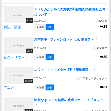
アメリカがホルムズ海峡の｢逆封鎖｣を開始した件
について
↗
no image
2026/4/14
ゆはる
3:00
👑29
解説・講座
▼
詳細
解析
東京真中 - ブレインロット feat. 重音テト
↗
no image
2026/2/21
東京真中
2:05
👑30
音楽・サウンド
▼
詳細
解析
ニワトリ・ファイター 2羽「籠鳥檻猿」
↗
no image
2026/4/13
ニワトリ・ファイター
23:59
👑31
アニメ
▼
詳細
解析
比類なき ルール無用の残虐ファイト！『メレー』
↗
no image