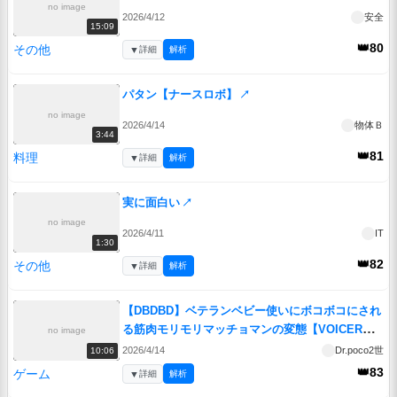
no image
2026/4/12
安全
15:09
👑80
その他
▼
詳細
解析
パタン【ナースロボ】
↗
no image
2026/4/14
物体Ｂ
3:44
👑81
料理
▼
詳細
解析
実に面白い
↗
no image
2026/4/11
IT
1:30
👑82
その他
▼
詳細
解析
【DBDBD】ベテランベビー使いにボコボコにされ
る筋肉モリモリマッチョマンの変態【VOICEROID
no image
実況/ドラゴンボールザブレイカーズ】
↗
2026/4/14
Dr.poco2世
10:06
👑83
ゲーム
▼
詳細
解析