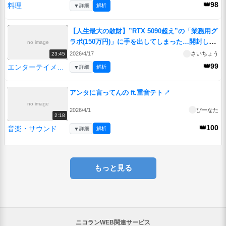
👑98
料理
▼
詳細
解析
【人生最大の散財】”RTX 5090超え”の「業務用グ
ラボ(150万円)」に手を出してしまった…開封して
no image
動かしてみる。【500万円PC建造計画 #10】
↗
2026/4/17
さいちょう
23:45
👑99
エンターテイメント
▼
詳細
解析
アンタに言ってんの ft.重音テト
↗
no image
2026/4/1
ぴーなた
2:18
👑100
音楽・サウンド
▼
詳細
解析
もっと見る
ニコランWEB関連サービス