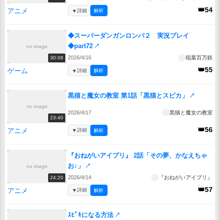
👑54
アニメ
▼
詳細
解析
◆スーパーダンガンロンパ２ 実況プレイ
◆part72
↗
no image
2026/4/16
稲葉百万鉄
30:08
👑55
ゲーム
▼
詳細
解析
黒猫と魔女の教室 第1話「黒猫とスピカ」
↗
no image
2026/4/17
黒猫と魔女の教室
23:40
👑56
アニメ
▼
詳細
解析
『おねがいアイプリ』 2話「その夢、かなえちゃ
お♪」
↗
no image
2026/4/14
『おねがいアイプリ』
24:20
👑57
アニメ
▼
詳細
解析
ｽﾋﾟｷになる方法
↗