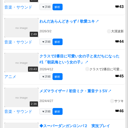
👑43
音楽・サウンド
▼
詳細
解析
わんだあらんどきっず / 歌愛ユキ
↗
no image
2026/3/2
大漠波新
2:49
👑44
音楽・サウンド
▼
詳細
解析
クラスで2番目に可愛い女の子と友だちになった
#1「朝凪海という女の子」
↗
no image
2026/4/12
クラスで2番目に可愛い女の子と友だちになった
23:43
👑45
アニメ
▼
詳細
解析
メズマライザー / 初音ミク・重音テトSV
↗
no image
2024/4/27
サツキ
2:36
👑46
音楽・サウンド
▼
詳細
解析
◆スーパーダンガンロンパ２ 実況プレイ