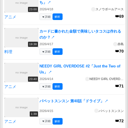
ち」
↗
no image
2026/4/18
スノウボールアース
23:00
👑69
アニメ
▼
詳細
解析
カードに書かれた金額で美味しいタコスは作れる
のか？
↗
no image
2026/4/17
赤島
19:38
👑70
料理
▼
詳細
解析
NEEDY GIRL OVERDOSE #2「Just the Two of
Us」
↗
no image
2026/4/14
NEEDY GIRL OVERDOSE
23:40
👑71
アニメ
▼
詳細
解析
パペットスンスン 第40話「ドライブ」
↗
no image
2026/4/15
パペットスンスン
1:39
👑72
アニメ
▼
詳細
解析