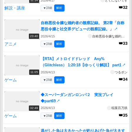
2026/4/17
とくにないです
11:14
👑32
解説・講座
▼
詳細
解析
自称悪役令嬢な婚約者の観察記録。 第2章「自称
悪役令嬢と社交界デビューの観察記録。」
↗
no image
2026/4/15
自称悪役令嬢な婚約者の観察記録。
23:40
👑33
アニメ
▼
詳細
解析
【RTA】メトロイドドレッド Any%
（Glitchless） 1:20:18【ゆっくり解説】 part1
↗
no image
2026/4/13
つるポン
11:05
👑34
ゲーム
▼
詳細
解析
◆スーパーダンガンロンパ２ 実況プレイ
◆part69
↗
no image
2026/4/13
稲葉百万鉄
32:49
👑35
ゲーム
▼
詳細
解析
逃がした魚は大きかったが釣りあげた魚が大きす