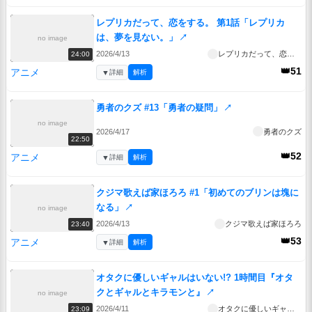
レプリカだって、恋をする。 第1話「レプリカ
は、夢を見ない。」
↗
no image
2026/4/13
レプリカだって、恋をする。
24:00
👑51
アニメ
▼
詳細
解析
勇者のクズ #13「勇者の疑問」
↗
no image
2026/4/17
勇者のクズ
22:50
👑52
アニメ
▼
詳細
解析
クジマ歌えば家ほろろ #1「初めてのブリンは塊に
なる」
↗
no image
2026/4/13
クジマ歌えば家ほろろ
23:40
👑53
アニメ
▼
詳細
解析
オタクに優しいギャルはいない!? 1時間目『オタ
クとギャルとキラモンと』
↗
no image
2026/4/11
オタクに優しいギャルはいない!?
23:09