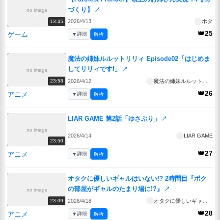
づくり】
↗
no image
2026/4/13
ホタ
13:45
👑25
ゲーム
▼
詳細
解析
魔法の姉妹ルルットリリィ Episode02「はじめま
してリリィです!」
↗
no image
2026/4/12
魔法の姉妹ルルットリリィ
23:58
👑26
アニメ
▼
詳細
解析
LIAR GAME 第2話「ゆさぶり」
↗
no image
2026/4/14
LIAR GAME
23:50
👑27
アニメ
▼
詳細
解析
オタクに優しいギャルはいない!? 2時間目『ボク
の部屋がギャルのたまり場に!?』
↗
no image
2026/4/18
オタクに優しいギャルはいない!?
23:09
👑28
アニメ
▼
詳細
解析