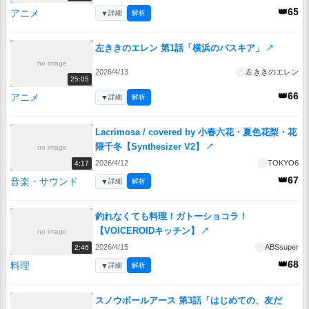
👑65
アニメ
▼
詳細
解析
左ききのエレン 第1話「横浜のバスキア」
↗
no image
2026/4/13
左ききのエレン
25:05
👑66
アニメ
▼
詳細
解析
Lacrimosa / covered by 小春六花・夏色花梨・花
隈千冬【Synthesizer V2】
↗
no image
2026/4/12
TOKYO6
4:17
👑67
音楽・サウンド
▼
詳細
解析
釣れなくても料理！ガトーショコラ！
【VOICEROIDキッチン】
↗
no image
2026/4/15
ABSsuper
2:46
👑68
料理
▼
詳細
解析
スノウボールアース 第3話「はじめての、友だ