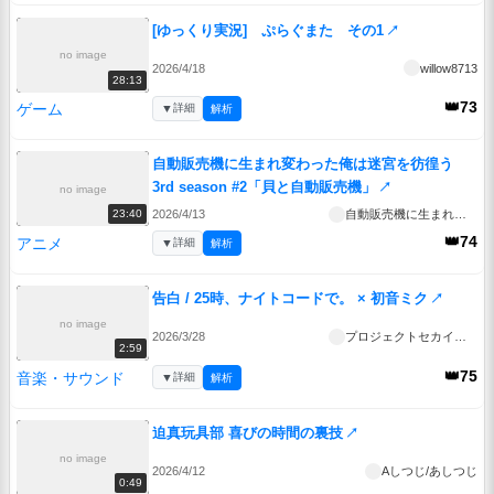
[ゆっくり実況] ぷらぐまた その1
↗
no image
2026/4/18
willow8713
28:13
👑73
ゲーム
▼
詳細
解析
自動販売機に生まれ変わった俺は迷宮を彷徨う
3rd season #2「貝と自動販売機」
↗
no image
2026/4/13
自動販売機に生まれ変わった俺は迷宮を彷徨う 3rd season
23:40
👑74
アニメ
▼
詳細
解析
告白 / 25時、ナイトコードで。 × 初音ミク
↗
no image
2026/3/28
プロジェクトセカイ公式
2:59
👑75
音楽・サウンド
▼
詳細
解析
迫真玩具部 喜びの時間の裏技
↗
no image
2026/4/12
Aしつじ/あしつじ
0:49