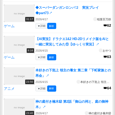
◆スーパーダンガンロンパ２ 実況プレイ
◆part73
↗
no image
2026/4/17
稲葉百万鉄
31:17
👑62
ゲーム
▼
詳細
解析
【AI実況】ドラクエ1&2 HD-2Dリメイク版をAIと
一緒に実況してみた⑪【ゆっくり実況】
↗
no image
2026/4/15
おやつ
8:16
👑63
ゲーム
▼
詳細
解析
本好きの下剋上 領主の養女 第二章「下町家族との
再会」
↗
no image
2026/4/15
本好きの下剋上 領主の養女
23:50
👑64
アニメ
▼
詳細
解析
神の庭付き楠木邸 第2話「御山の祠と、庭の御神
木」
↗
no image
2026/4/17
神の庭付き楠木邸
23:40