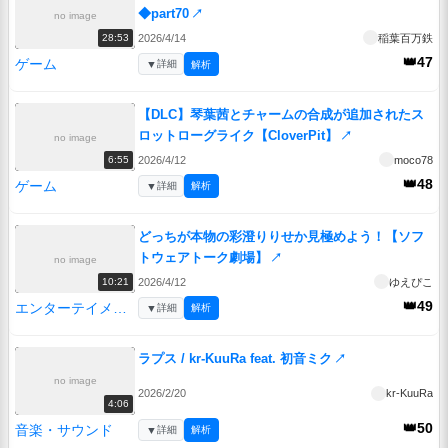
◆part70
↗
no image
2026/4/14
稲葉百万鉄
28:53
👑47
ゲーム
▼
詳細
解析
【DLC】琴葉茜とチャームの合成が追加されたス
ロットローグライク【CloverPit】
↗
no image
2026/4/12
moco78
6:55
👑48
ゲーム
▼
詳細
解析
どっちが本物の彩澄りりせか見極めよう！【ソフ
トウェアトーク劇場】
↗
no image
2026/4/12
ゆえぴこ
10:21
👑49
エンターテイメント
▼
詳細
解析
ラプス / kr-KuuRa feat. 初音ミク
↗
no image
2026/2/20
kr-KuuRa
4:06
👑50
音楽・サウンド
▼
詳細
解析