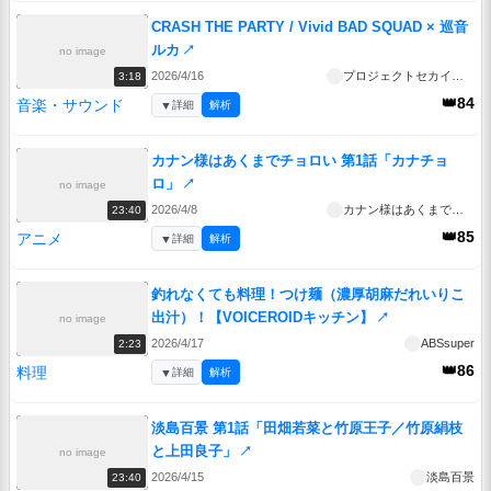
CRASH THE PARTY / Vivid BAD SQUAD × 巡音
ルカ
↗
no image
2026/4/16
プロジェクトセカイ公式
3:18
👑84
音楽・サウンド
▼
詳細
解析
カナン様はあくまでチョロい 第1話「カナチョ
ロ」
↗
no image
2026/4/8
カナン様はあくまでチョロい
23:40
👑85
アニメ
▼
詳細
解析
釣れなくても料理！つけ麺（濃厚胡麻だれいりこ
出汁）！【VOICEROIDキッチン】
↗
no image
2026/4/17
ABSsuper
2:23
👑86
料理
▼
詳細
解析
淡島百景 第1話「田畑若菜と竹原王子／竹原絹枝
と上田良子」
↗
no image
2026/4/15
淡島百景
23:40