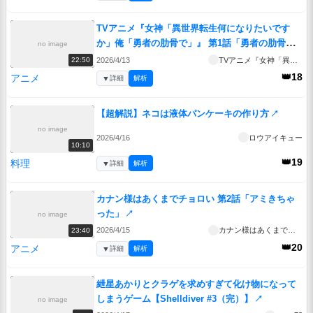
TVアニメ『女神「異世界転生何になりたいです
か」俺「勇者の肋骨で」』 第1話「勇者の肋骨」
no image
↗
2026/4/13
TVアニメ『女神「異世界転生何になりたいですか」俺「勇者の肋骨で」』
22:50
👑18
アニメ
▼
詳細
解析
【超解説】ネコは液体パンケーキの作り方
↗
no image
2026/4/16
ロウアイキュー
10:10
👑19
料理
▼
詳細
解析
カナン様はあくまでチョロい 第2話「アミきちゃ
った」
↗
no image
2026/4/15
カナン様はあくまでチョロい
23:40
👑20
アニメ
▼
詳細
解析
紲星あかりとクラゲを求めすぎて化け物になって
しまうゲーム【Shelldiver #3（完）】
↗
no image