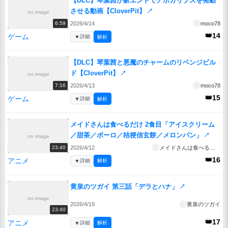
【DLC】琴葉茜が新エンドでアポカリプスを発動
させる動画【CloverPit】
↗
no image
2026/4/14
moco78
6:59
👑14
ゲーム
▼
詳細
解析
【DLC】琴葉茜と悪魔のチャームのリベンジビル
ド【CloverPit】
↗
no image
2026/4/13
moco78
7:16
👑15
ゲーム
▼
詳細
解析
メイドさんは食べるだけ 2食目「アイスクリーム
／甜茶／ボーロ／桔梗信玄餅／メロンパン」
↗
no image
2026/4/12
メイドさんは食べるだけ
23:40
👑16
アニメ
▼
詳細
解析
黄泉のツガイ 第三話「デラとハナ」
↗
no image
2026/4/19
黄泉のツガイ
23:40
👑17
アニメ
▼
詳細
解析