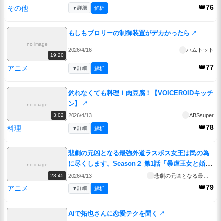
👑76
その他
▼
詳細
解析
もしもブロリーの制御装置がデカかったら
↗
no image
2026/4/16
ハムトット
19:20
👑77
アニメ
▼
詳細
解析
釣れなくても料理！肉豆腐！【VOICEROIDキッチ
ン】
↗
no image
2026/4/13
ABSsuper
3:02
👑78
料理
▼
詳細
解析
悲劇の元凶となる最強外道ラスボス女王は民の為
に尽くします。Season２ 第1話「暴虐王女と婚約
no image
者」
↗
2026/4/13
悲劇の元凶となる最強外道ラスボス女王は民の為に尽くします。Season２
23:45
👑79
アニメ
▼
詳細
解析
AIで拓也さんに恋愛テクを聞く
↗