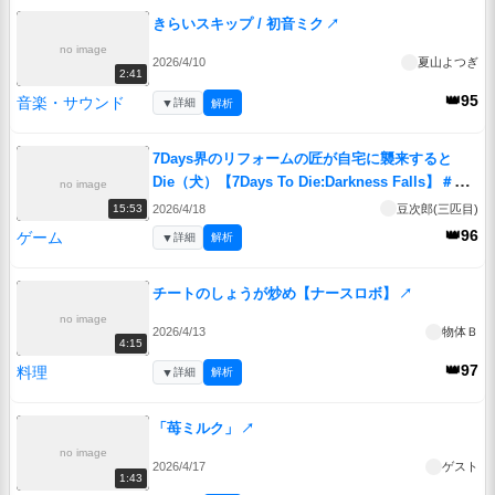
きらいスキップ / 初音ミク
↗
no image
2026/4/10
夏山よつぎ
2:41
👑95
音楽・サウンド
▼
詳細
解析
7Days界のリフォームの匠が自宅に襲来すると
Die（犬）【7Days To Die:Darkness Falls】＃
no image
25
↗
2026/4/18
豆次郎(三匹目)
15:53
👑96
ゲーム
▼
詳細
解析
チートのしょうが炒め【ナースロボ】
↗
no image
2026/4/13
物体Ｂ
4:15
👑97
料理
▼
詳細
解析
「苺ミルク」
↗
no image
2026/4/17
ゲスト
1:43