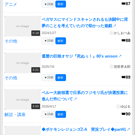
👑87
アニメ
▼
詳細
解析
ペガサスにマインドスキャンされるも決闘中に淫
夢のことを考えていたので助かった遊戯
↗
no image
2024/1/27
かしおぺあ
0:18
👑88
その他
▼
詳細
解析
還暦の巨根オヤジ『死ぬぅ！』80's anison
↗
no image
2025/7/6
別世界太郎
3:21
👑89
その他
▼
詳細
解析
ペルー大統領選で日系のフジモリ氏が決選投票に
進んだ件について
↗
no image
2026/4/17
ゆはる
3:00
👑90
解説・講座
▼
詳細
解析
◆ポケモンレジェンズZ-A 実況プレイ◆part41
↗