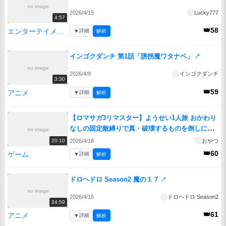
no image
2026/4/15
Lucky777
4:57
👑58
エンターテイメント
▼
詳細
解析
インゴクダンチ 第1話「誘拐魔ワタナベ」
↗
no image
2026/4/9
インゴクダンチ
3:30
👑59
アニメ
▼
詳細
解析
【ロマサガ3リマスター】ようせい1人旅 おかわり
なしの固定敵縛りで真・破壊するものを倒しに行
no image
く part3
↗
2026/4/18
おやつ
20:10
👑60
ゲーム
▼
詳細
解析
ドロヘドロ Season2 魔の１７
↗
no image
2026/4/15
ドロヘドロ Season2
24:59
👑61
アニメ
▼
詳細
解析