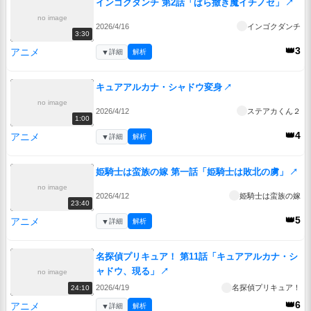
インゴクダンチ 第2話「ばら撒き魔イチノセ」
↗
no image
2026/4/16
インゴクダンチ
3:30
👑3
アニメ
▼
詳細
解析
キュアアルカナ・シャドウ変身
↗
no image
2026/4/12
ステアカくん２
1:00
👑4
アニメ
▼
詳細
解析
姫騎士は蛮族の嫁 第一話「姫騎士は敗北の虜」
↗
no image
2026/4/12
姫騎士は蛮族の嫁
23:40
👑5
アニメ
▼
詳細
解析
名探偵プリキュア！ 第11話「キュアアルカナ・シ
ャドウ、現る」
↗
no image
2026/4/19
名探偵プリキュア！
24:10
👑6
アニメ
▼
詳細
解析