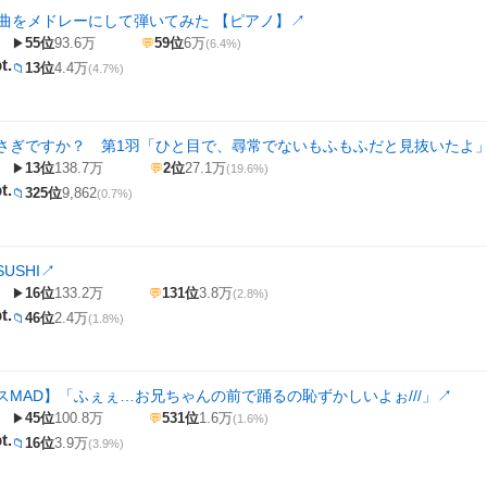
2曲をメドレーにして弾いてみた 【ピアノ】
↗
55位
93.6万
59位
6万
▶
💬
(6.4%)
t.
13位
4.4万
📁
(4.7%)
さぎですか？ 第1羽「ひと目で、尋常でないもふもふだと見抜いたよ
13位
138.7万
2位
27.1万
▶
💬
(19.6%)
t.
325位
9,862
📁
(0.7%)
USHI
↗
16位
133.2万
131位
3.8万
▶
💬
(2.8%)
t.
46位
2.4万
📁
(1.8%)
スMAD】「ふぇぇ…お兄ちゃんの前で踊るの恥ずかしいよぉ///」
↗
45位
100.8万
531位
1.6万
▶
💬
(1.6%)
t.
16位
3.9万
📁
(3.9%)