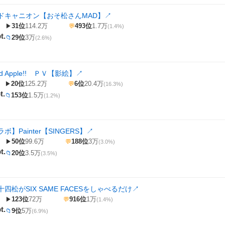
ドキャニオン【おそ松さんMAD】
↗
31位
114.2万
493位
1.7万
▶
💬
(1.4%)
t.
29位
3万
📁
(2.6%)
 Apple!! ＰＶ【影絵】
↗
20位
125.2万
6位
20.4万
▶
💬
(16.3%)
t.
153位
1.5万
📁
(1.2%)
】Painter【SINGERS】
↗
50位
99.6万
188位
3万
▶
💬
(3.0%)
t.
20位
3.5万
📁
(3.5%)
四松がSIX SAME FACESをしゃべるだけ
↗
123位
72万
916位
1万
▶
💬
(1.4%)
t.
9位
5万
📁
(6.9%)