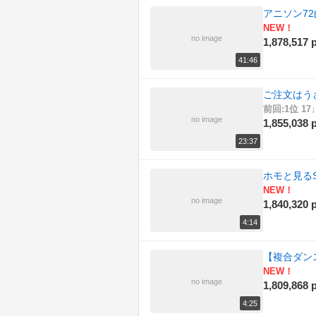
アニソン7
NEW！
no image
1,878,517 p
41:46
ご注文はう
前回:1位 17↓
no image
1,855,038 p
23:37
ホモと見るS
NEW！
no image
1,840,320 p
4:14
【複合ダン
NEW！
no image
1,809,868 p
4:25