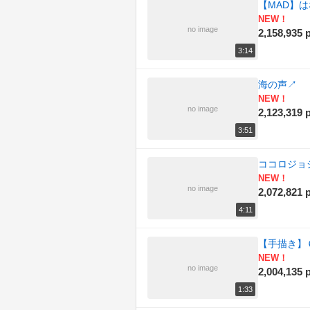
【MAD】
NEW！
no image
2,158,935 p
3:14
海の声
↗
NEW！
no image
2,123,319 p
3:51
ココロジョ
NEW！
no image
2,072,821 p
4:11
【手描き】
NEW！
no image
2,004,135 p
1:33