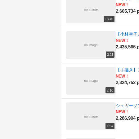
NEW！
no image
2,605,734 p
(36)
日記
18:40
(543)
東方
【小林幸子と
(1992)
歌ってみた
NEW！
no image
2,435,566 p
(16)
歴史
3:11
(363)
演奏してみた
【手描き】
NEW！
(133)
科学
no image
2,324,752 p
(119)
2:10
自然
(247)
踊ってみた
シュガーソ
NEW！
(16)
no image
車載動画
2,286,904 p
1:54
(498)
音楽