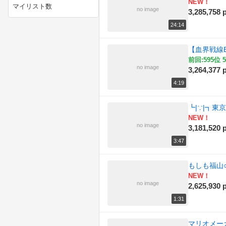
NEW！
マイリスト数
no image
3,285,758 p
(23)
ニコニコ動画講座
24:14
(3)
ニコニコ手芸部
【血界戦線
(105)
ニコニコ技術部
前回:595位 5
no image
3,264,377 p
(187)
ラジオ
4:19
(63)
作ってみた
┗|∵|┓東京
NEW！
(452)
例のアレ
no image
3,181,520 p
(282)
動物
3:47
(306)
描いてみた
もしも福山
NEW！
(93)
政治
no image
2,625,930 p
1:31
(158)
料理
マリオメー
(41)
旅行