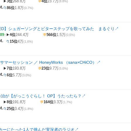
3位
268.8万
4位
23.7万
▶
💬
(8.8%)
t.
86位
1.8万
📁
(0.7%)
ED】シュガーソングとビターステップを歌ってみた まるぐり
↗
89↑
4位
244.4万
566位
1.5万
▶
💬
(0.6%)
t.
15位
4万
📁
(1.6%)
サマーセッション ／ HoneyWorks （sana×CHiCO）
↗
7位
193.8万
23位
9.7万
▶
💬
(5.0%)
t.
6位
5.7万
📁
(3.0%)
○治が【がっこうぐらし！ OP】うたったら？
↗
8位
191.8万
164位
3.3万
▶
💬
(1.7%)
t.
25位
3.4万
📁
(1.8%)
カーにたった1人で挑んだ実況者のラジオ
↗