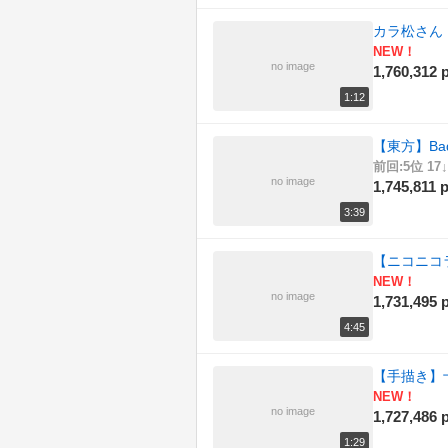
カラ松さん
NEW！
no image
1,760,312 p
1:12
【東方】Bad
前回:5位 17↓
no image
1,745,811 p
3:39
【ニコニコラボ
NEW！
no image
1,731,495 p
4:45
【手描き】十
NEW！
no image
1,727,486 p
1:29