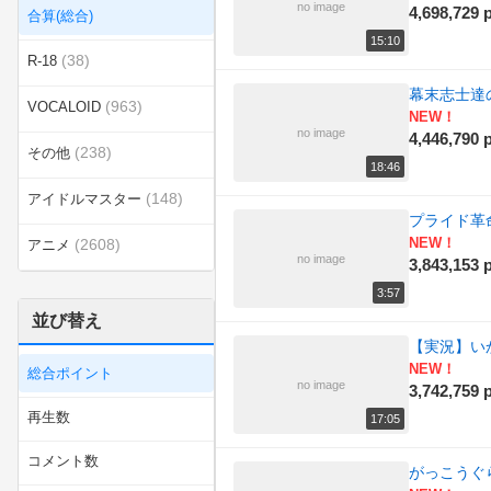
no image
4,698,729 p
合算(総合)
15:10
(38)
R-18
幕末志士達
(963)
VOCALOID
NEW！
no image
4,446,790 p
(238)
その他
18:46
(148)
アイドルマスター
プライド革命 ／
NEW！
(2608)
アニメ
no image
3,843,153 p
(828)
エンターテイメント
3:57
並び替え
(409)
カテゴリ無し
【実況】い
NEW！
総合ポイント
(8907)
ゲーム
no image
3,742,759 p
再生数
17:05
(176)
スポーツ
コメント数
がっこうぐ
(8)
ニコニコインディーズ