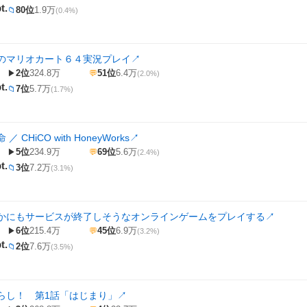
t.
80位
1.9万
📁
(0.4%)
のマリオカート６４実況プレイ
↗
2位
324.8万
51位
6.4万
▶
💬
(2.0%)
t.
7位
5.7万
📁
(1.7%)
 CHiCO with HoneyWorks
↗
5位
234.9万
69位
5.6万
▶
💬
(2.4%)
t.
3位
7.2万
📁
(3.1%)
かにもサービスが終了しそうなオンラインゲームをプレイする
↗
6位
215.4万
45位
6.9万
▶
💬
(3.2%)
t.
2位
7.6万
📁
(3.5%)
らし！ 第1話「はじまり」
↗