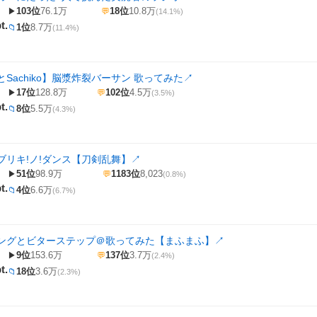
103位
76.1万
18位
10.8万
▶
💬
(14.1%)
t.
1位
8.7万
📁
(11.4%)
Sachiko】脳漿炸裂バーサン 歌ってみた
↗
17位
128.8万
102位
4.5万
▶
💬
(3.5%)
t.
8位
5.5万
📁
(4.3%)
ブリキ!ノ!ダンス【刀剣乱舞】
↗
51位
98.9万
1183位
8,023
▶
💬
(0.8%)
t.
4位
6.6万
📁
(6.7%)
ングとビターステップ＠歌ってみた【まふまふ】
↗
9位
153.6万
137位
3.7万
▶
💬
(2.4%)
t.
18位
3.6万
📁
(2.3%)