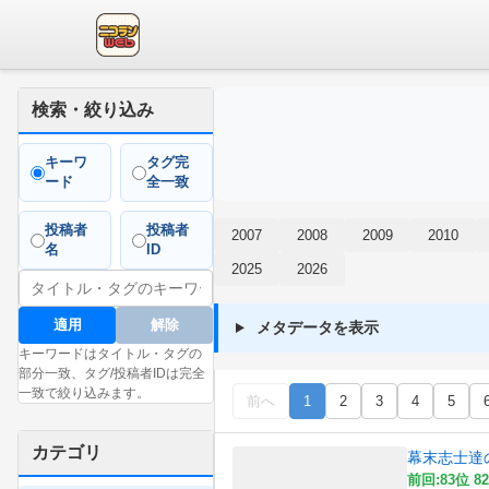
検索・絞り込み
キーワ
タグ完
ード
全一致
投稿者
投稿者
2007
2008
2009
2010
名
ID
2025
2026
適用
解除
メタデータを表示
キーワードはタイトル・タグの
部分一致、タグ/投稿者IDは完全
一致で絞り込みます。
前へ
1
2
3
4
5
カテゴリ
幕末志士達
前回:83位 82