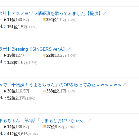
ス社】アスノヨゾラ哨戒班を歌ってみました【提供】
↗
↑
11位
140.5万
394位
1.9万
▶
💬
(1.4%)
t.
151位
1.5万
📁
(1.0%)
】Blessing【SINGERS ver.A】
↗
↓
19位
127万
22位
10.2万
▶
💬
(8.0%)
t.
132位
1.6万
📁
(1.2%)
ｗで「干物妹！うまるちゃん」のOPを歌ってみたｗｗｗｗｗｗ
↗
30位
116.5万
338位
2.1万
▶
💬
(1.8%)
t.
52位
2.3万
📁
(1.9%)
まるちゃん 第1話「うまるとおにいちゃん」
↗
14位
136.5万
27位
9.5万
▶
💬
(7.0%)
t.
412位
8,616
📁
(0.6%)