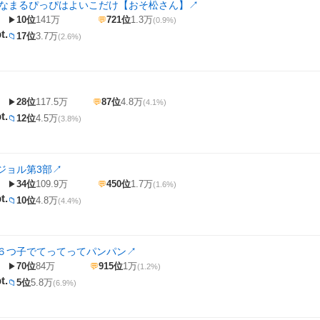
はなまるぴっぴはよいこだけ【おそ松さん】
↗
10位
141万
721位
1.3万
▶
💬
(0.9%)
t.
17位
3.7万
📁
(2.6%)
28位
117.5万
87位
4.8万
▶
💬
(4.1%)
t.
12位
4.5万
📁
(3.8%)
ジョル第3部
↗
34位
109.9万
450位
1.7万
▶
💬
(1.6%)
t.
10位
4.8万
📁
(4.4%)
６つ子でてってってパンパン
↗
70位
84万
915位
1万
▶
💬
(1.2%)
t.
5位
5.8万
📁
(6.9%)