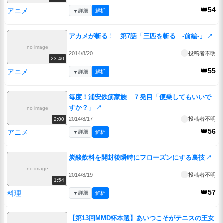
👑54
アニメ
▼
詳細
解析
アカメが斬る！ 第7話「三匹を斬る -前編-」
↗
no image
2014/8/20
投稿者不明
23:40
👑55
アニメ
▼
詳細
解析
毎度！浦安鉄筋家族 ７発目「便乗してもいいで
すか？」
↗
no image
2014/8/17
投稿者不明
2:00
👑56
アニメ
▼
詳細
解析
炭酸飲料を開封後瞬時にフローズンにする裏技
↗
no image
2014/8/19
投稿者不明
1:54
👑57
料理
▼
詳細
解析
【第13回MMD杯本選】あいつこそがテニスの王女