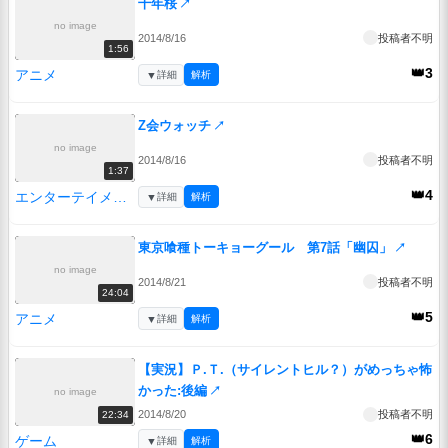
千年桜
↗
no image
2014/8/16
投稿者不明
1:56
👑3
アニメ
▼
詳細
解析
Z会ウォッチ
↗
no image
2014/8/16
投稿者不明
1:37
👑4
エンターテイメント
▼
詳細
解析
東京喰種トーキョーグール 第7話「幽囚」
↗
no image
2014/8/21
投稿者不明
24:04
👑5
アニメ
▼
詳細
解析
【実況】Ｐ.Ｔ.（サイレントヒル？）がめっちゃ怖
かった:後編
↗
no image
2014/8/20
投稿者不明
22:34
👑6
ゲーム
▼
詳細
解析