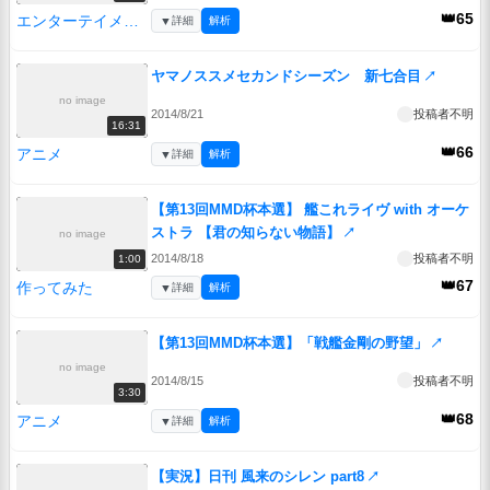
👑65
エンターテイメント
▼
詳細
解析
ヤマノススメセカンドシーズン 新七合目
↗
no image
2014/8/21
投稿者不明
16:31
👑66
アニメ
▼
詳細
解析
【第13回MMD杯本選】 艦これライヴ with オーケ
ストラ 【君の知らない物語】
↗
no image
2014/8/18
投稿者不明
1:00
👑67
作ってみた
▼
詳細
解析
【第13回MMD杯本選】「戦艦金剛の野望」
↗
no image
2014/8/15
投稿者不明
3:30
👑68
アニメ
▼
詳細
解析
【実況】日刊 風来のシレン part8
↗