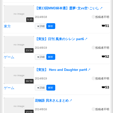
【第13回MMD杯本選】霊夢･文vs空･こいし
↗
no image
2014/8/18
投稿者不明
5:35
👑51
東方
▼
詳細
解析
【実況】日刊 風来のシレン part6
↗
no image
2014/8/19
投稿者不明
23:54
👑52
ゲーム
▼
詳細
解析
【実況】 Hero and Daughter part4
↗
no image
2014/8/19
投稿者不明
39:59
👑53
ゲーム
▼
詳細
解析
花物語 貝木さんまとめ
↗
no image
2014/8/16
投稿者不明
15:04