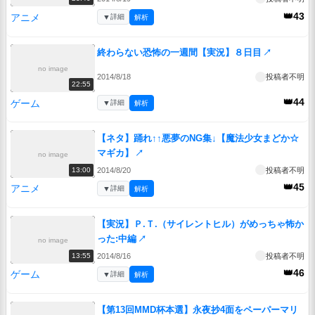
👑43
アニメ
▼
詳細
解析
終わらない恐怖の一週間【実況】８日目
↗
no image
2014/8/18
投稿者不明
22:55
👑44
ゲーム
▼
詳細
解析
【ネタ】踊れ↑↑悪夢のNG集↓【魔法少女まどか☆
マギカ】
↗
no image
2014/8/20
投稿者不明
13:00
👑45
アニメ
▼
詳細
解析
【実況】Ｐ.Ｔ.（サイレントヒル）がめっちゃ怖か
った:中編
↗
no image
2014/8/16
投稿者不明
13:55
👑46
ゲーム
▼
詳細
解析
【第13回MMD杯本選】永夜抄4面をペーパーマリ