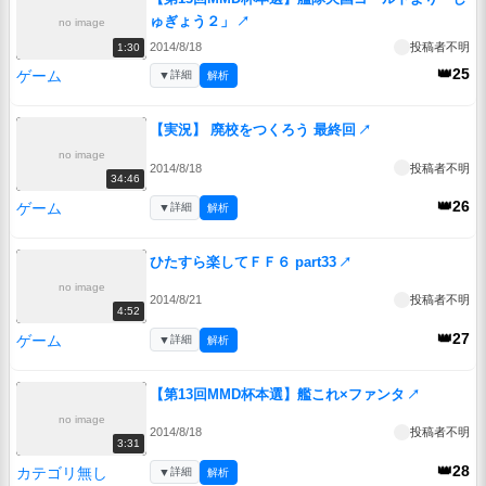
ゅぎょう２」
↗
no image
2014/8/18
投稿者不明
1:30
👑25
ゲーム
▼
詳細
解析
【実況】 廃校をつくろう 最終回
↗
no image
2014/8/18
投稿者不明
34:46
👑26
ゲーム
▼
詳細
解析
ひたすら楽してＦＦ６ part33
↗
no image
2014/8/21
投稿者不明
4:52
👑27
ゲーム
▼
詳細
解析
【第13回MMD杯本選】艦これ×ファンタ
↗
no image
2014/8/18
投稿者不明
3:31
👑28
カテゴリ無し
▼
詳細
解析