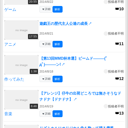
2014/8/22
投稿者不明
20:55
👑10
ゲーム
▼
詳細
解析
遊戯王の歴代主人公達の成長
↗
no image
2014/8/21
投稿者不明
17:55
👑11
アニメ
▼
詳細
解析
【第13回MMD杯本選】ビームド―――(ﾟ
дﾟ)―――ン!
↗
no image
2014/8/18
投稿者不明
1:38
👑12
作ってみた
▼
詳細
解析
【アレンジ】仔牛の出荷どころでは無さそうなド
ナドナ【ドナドナ】
↗
no image
2014/6/19
投稿者不明
6:46
👑13
音楽
▼
詳細
解析