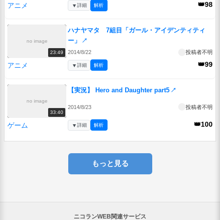
👑98
アニメ
▼
詳細
解析
ハナヤマタ 7組目「ガール・アイデンティティ
ー」
↗
no image
2014/8/22
投稿者不明
23:49
👑99
アニメ
▼
詳細
解析
【実況】 Hero and Daughter part5
↗
no image
2014/8/23
投稿者不明
33:40
👑100
ゲーム
▼
詳細
解析
もっと見る
ニコランWEB関連サービス