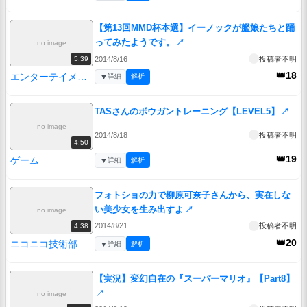
【第13回MMD杯本選】イーノックが艦娘たちと踊
ってみたようです。
↗
no image
2014/8/16
投稿者不明
5:39
👑18
エンターテイメント
▼
詳細
解析
TASさんのボウガントレーニング【LEVEL5】
↗
no image
2014/8/18
投稿者不明
4:50
👑19
ゲーム
▼
詳細
解析
フォトショの力で柳原可奈子さんから、実在しな
い美少女を生み出すよ
↗
no image
2014/8/21
投稿者不明
4:38
👑20
ニコニコ技術部
▼
詳細
解析
【実況】変幻自在の『スーパーマリオ』【Part8】
↗
no image