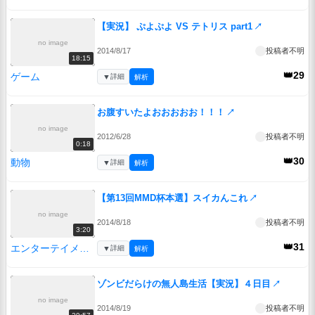
【実況】 ぷよぷよ VS テトリス part1
↗
no image
2014/8/17
投稿者不明
18:15
👑29
ゲーム
▼
詳細
解析
お腹すいたよおおおおお！！！
↗
no image
2012/6/28
投稿者不明
0:18
👑30
動物
▼
詳細
解析
【第13回MMD杯本選】スイカんこれ
↗
no image
2014/8/18
投稿者不明
3:20
👑31
エンターテイメント
▼
詳細
解析
ゾンビだらけの無人島生活【実況】４日目
↗
no image
2014/8/19
投稿者不明