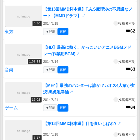
【第13回MMD杯本選】T.A.S魔理沙の不思議なノ
ート【MMDドラマ】
↗
no image
2014/8/15
投稿者不明
5:30
👑62
東方
▼
詳細
解析
【HD】最高に熱く、かっこいいアニメBGMメド
レー(作業用BGM)
↗
no image
2014/8/14
投稿者不明
1:08:33
👑63
音楽
▼
詳細
解析
【MH4】最強のハンターは誰か!?カオス4人衆が実
況!黒虎咆哮編
↗
no image
2014/8/21
投稿者不明
17:02
👑64
ゲーム
▼
詳細
解析
【第13回MMD杯本選】目を食いしばれ?
↗
no image
2014/8/18
投稿者不明
5:17