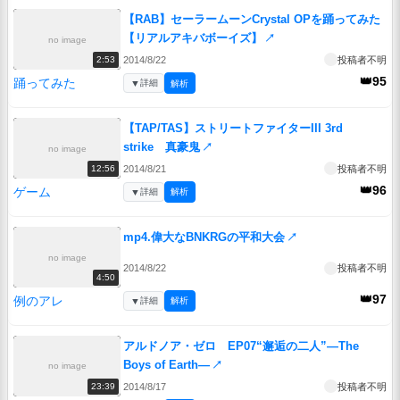
【RAB】セーラームーンCrystal OPを踊ってみた
【リアルアキバボーイズ】
↗
no image
2014/8/22
投稿者不明
2:53
👑95
踊ってみた
▼
詳細
解析
【TAP/TAS】ストリートファイターIII 3rd
strike 真豪鬼
↗
no image
2014/8/21
投稿者不明
12:56
👑96
ゲーム
▼
詳細
解析
mp4.偉大なBNKRGの平和大会
↗
no image
2014/8/22
投稿者不明
4:50
👑97
例のアレ
▼
詳細
解析
アルドノア・ゼロ EP07“邂逅の二人”―The
Boys of Earth―
↗
no image
2014/8/17
投稿者不明
23:39