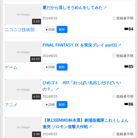
夏だから流しそうめんをしてみた
↗
no image
2014/8/16
投稿者不明
2:03
👑84
ニコニコ技術部
▼
詳細
解析
FINAL FANTASY IX を実況プレイ part31
↗
no image
2014/8/20
投稿者不明
34:03
👑85
ゲーム
▼
詳細
解析
ひめゴト #07「おっぱい丸出しだけどいい
の？」
↗
no image
2014/8/19
投稿者不明
4:00
👑86
アニメ
▼
詳細
解析
【第13回MMD杯本選】劇場版艦隊これくしょん
激突 ソロモン進撃大作戦
↗
no image
2014/8/15
投稿者不明
3:39