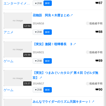
👑87
エンターテイメント
▼
詳細
解析
花物語 阿良々木暦まとめ
↗
no image
2014/8/16
投稿者不明
12:54
👑88
アニメ
▼
詳細
解析
【実況】激闘！喧嘩番長 ３
↗
no image
2014/8/21
投稿者不明
25:58
👑89
ゲーム
▼
詳細
解析
【実況】つまみぐいカタログ 第４回【ゼルダ無
双】
↗
no image
2014/8/17
投稿者不明
23:27
👑90
ゲーム
▼
詳細
解析
みんなでライダーのリズム天国キターッ！
↗