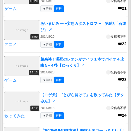
2014/8/19
投稿者不明
18:20
👑21
ゲーム
▼
詳細
解析
あいまいみー〜妄想カタストロフ〜 第6話「石運
び」
↗
no image
2014/8/20
投稿者不明
4:00
👑22
アニメ
▼
詳細
解析
超余裕！瀕死のレオンがナイフ１本でバイオ４攻
略５−４後【ゆっくり】
↗
no image
2014/8/23
投稿者不明
19:13
👑23
ゲーム
▼
詳細
解析
【コゲ犬】『とびら開けて』を歌ってみた【ヲタ
みん】
↗
no image
2014/8/18
投稿者不明
4:12
👑24
歌ってみた
▼
詳細
解析
【第13回MMD杯本選】艦隊天国ゴールドより「し