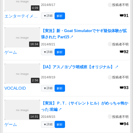
no image
2014/8/17
投稿者不明
4:09
👑91
エンターテイメント
▼
詳細
解析
【実況】新・Goat Simulatorでヤギ疑似体験が拡
張された Part15
↗
no image
2014/8/21
投稿者不明
16:34
👑92
ゲーム
▼
詳細
解析
【IA】アスノヨゾラ哨戒班【オリジナル】
↗
no image
2014/8/19
投稿者不明
2:56
👑93
VOCALOID
▼
詳細
解析
【実況】Ｐ.Ｔ.（サイレントヒル）がめっちゃ怖か
った:前編
↗
no image
2014/8/15
投稿者不明
14:31
👑94
ゲーム
▼
詳細
解析