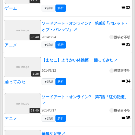
29:57
👑32
ゲーム
▼
詳細
解析
ソードアート・オンライン? 第8話「バレット・
オブ・バレッツ」
↗
no image
2014/8/24
投稿者不明
23:40
👑33
アニメ
▼
詳細
解析
【まなこ】ようかい体操第一 踊ってみた
↗
no image
2014/8/12
投稿者不明
1:26
👑34
踊ってみた
▼
詳細
解析
ソードアート・オンライン? 第7話「紅の記憶」
↗
no image
2014/8/17
投稿者不明
23:40
👑35
アニメ
▼
詳細
解析
華麗な足技
↗