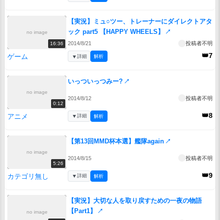
【実況】ミュ○ツー、トレーナーにダイレクトアタ
ック part5 【HAPPY WHEELS】
↗
no image
2014/8/21
投稿者不明
16:36
👑7
ゲーム
▼
詳細
解析
いっついっつみー?
↗
no image
2014/8/12
投稿者不明
0:12
👑8
アニメ
▼
詳細
解析
【第13回MMD杯本選】艦隊again
↗
no image
2014/8/15
投稿者不明
5:26
👑9
カテゴリ無し
▼
詳細
解析
【実況】大切な人を取り戻すための一夜の物語
【Part1】
↗
no image