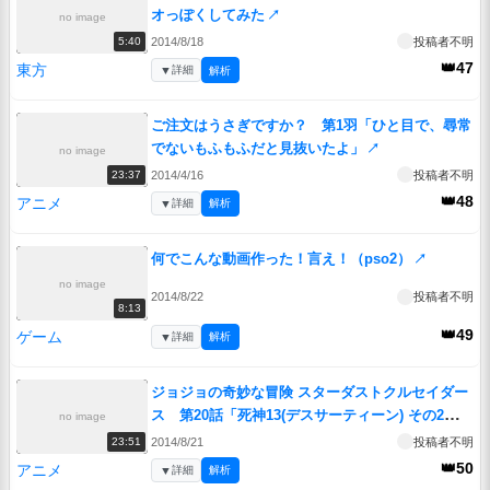
オっぽくしてみた
↗
no image
2014/8/18
投稿者不明
5:40
👑47
東方
▼
詳細
解析
ご注文はうさぎですか？ 第1羽「ひと目で、尋常
でないもふもふだと見抜いたよ」
↗
no image
2014/4/16
投稿者不明
23:37
👑48
アニメ
▼
詳細
解析
何でこんな動画作った！言え！（pso2）
↗
no image
2014/8/22
投稿者不明
8:13
👑49
ゲーム
▼
詳細
解析
ジョジョの奇妙な冒険 スターダストクルセイダー
ス 第20話「死神13(デスサーティーン) その2」
no image
↗
2014/8/21
投稿者不明
23:51
👑50
アニメ
▼
詳細
解析