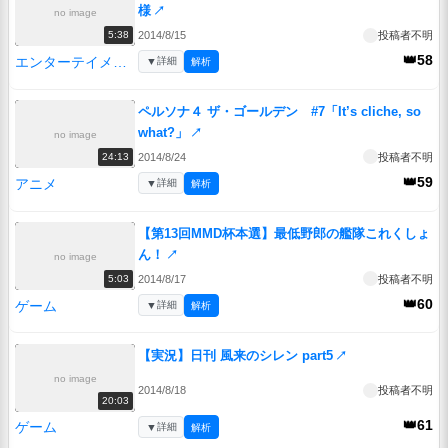
様
↗
no image
2014/8/15
投稿者不明
5:38
👑58
エンターテイメント
▼
詳細
解析
ペルソナ４ ザ・ゴールデン #7「It’s cliche, so
what?」
↗
no image
2014/8/24
投稿者不明
24:13
👑59
アニメ
▼
詳細
解析
【第13回MMD杯本選】最低野郎の艦隊これくしょ
ん！
↗
no image
2014/8/17
投稿者不明
5:03
👑60
ゲーム
▼
詳細
解析
【実況】日刊 風来のシレン part5
↗
no image
2014/8/18
投稿者不明
20:03
👑61
ゲーム
▼
詳細
解析