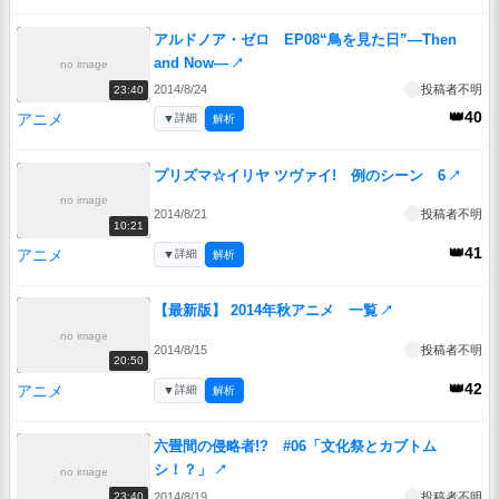
アルドノア・ゼロ EP08“鳥を見た日”―Then
and Now―
↗
no image
2014/8/24
投稿者不明
23:40
👑40
アニメ
▼
詳細
解析
プリズマ☆イリヤ ツヴァイ! 例のシーン 6
↗
no image
2014/8/21
投稿者不明
10:21
👑41
アニメ
▼
詳細
解析
【最新版】 2014年秋アニメ 一覧
↗
no image
2014/8/15
投稿者不明
20:50
👑42
アニメ
▼
詳細
解析
六畳間の侵略者!? #06「文化祭とカブトム
シ！？」
↗
no image
2014/8/19
投稿者不明
23:40