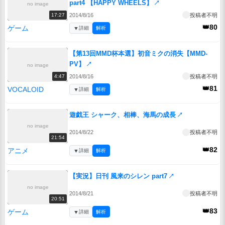
part4 【HAPPY WHEELS】
↗
no image
2014/8/16
投稿者不明
17:27
👑80
ゲーム
▼
詳細
解析
【第13回MMD杯本選】初音ミクの消失【MMD-
PV】
↗
no image
2014/8/16
投稿者不明
4:47
👑81
VOCALOID
▼
詳細
解析
遊戯王 シャーク、相棒、海馬の成長
↗
no image
2014/8/22
投稿者不明
21:54
👑82
アニメ
▼
詳細
解析
【実況】日刊 風来のシレン part7
↗
no image
2014/8/21
投稿者不明
20:51
👑83
ゲーム
▼
詳細
解析