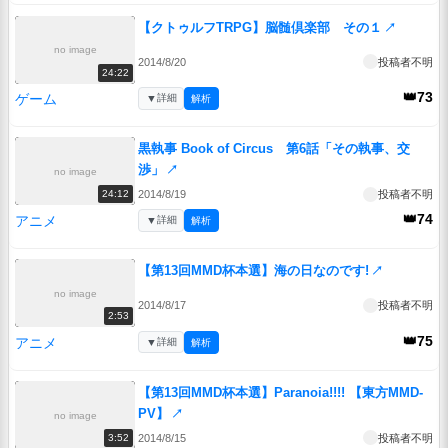
【クトゥルフTRPG】脳髄倶楽部 その１
↗
no image
2014/8/20
投稿者不明
24:22
👑73
ゲーム
▼
詳細
解析
黒執事 Book of Circus 第6話「その執事、交
渉」
↗
no image
2014/8/19
投稿者不明
24:12
👑74
アニメ
▼
詳細
解析
【第13回MMD杯本選】海の日なのです!
↗
no image
2014/8/17
投稿者不明
2:53
👑75
アニメ
▼
詳細
解析
【第13回MMD杯本選】Paranoia!!!! 【東方MMD-
PV】
↗
no image
2014/8/15
投稿者不明
3:52