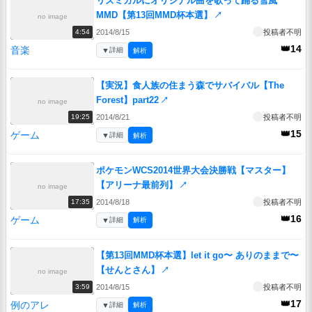
リズミカルにオリジナル曲を歌って踊る雪風
MMD【第13回MMD杯本選】
↗
no image
2014/8/15
投稿者不明
4:54
👑14
音楽
▼
詳細
解析
【実況】食人族の住まう森でサバイバル【The
Forest】part22
↗
no image
2014/8/21
投稿者不明
19:25
👑15
ゲーム
▼
詳細
解析
ポケモンWCS2014世界大会決勝戦【マスター】
【アリーナ最前列】
↗
no image
2014/8/18
投稿者不明
17:35
👑16
ゲーム
▼
詳細
解析
【第13回MMD杯本選】let it go〜 ありのままで〜
【せんとさん】
↗
no image
2014/8/15
投稿者不明
3:59
👑17
例のアレ
▼
詳細
解析