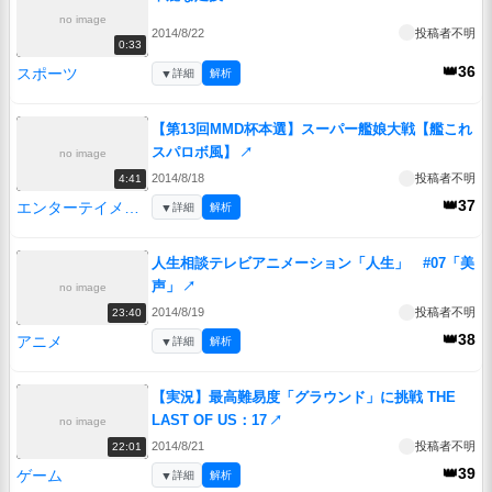
no image
2014/8/22
投稿者不明
0:33
👑36
スポーツ
▼
詳細
解析
【第13回MMD杯本選】スーパー艦娘大戦【艦これ
スパロボ風】
↗
no image
2014/8/18
投稿者不明
4:41
👑37
エンターテイメント
▼
詳細
解析
人生相談テレビアニメーション「人生」 #07「美
声」
↗
no image
2014/8/19
投稿者不明
23:40
👑38
アニメ
▼
詳細
解析
【実況】最高難易度「グラウンド」に挑戦 THE
LAST OF US：17
↗
no image
2014/8/21
投稿者不明
22:01
👑39
ゲーム
▼
詳細
解析