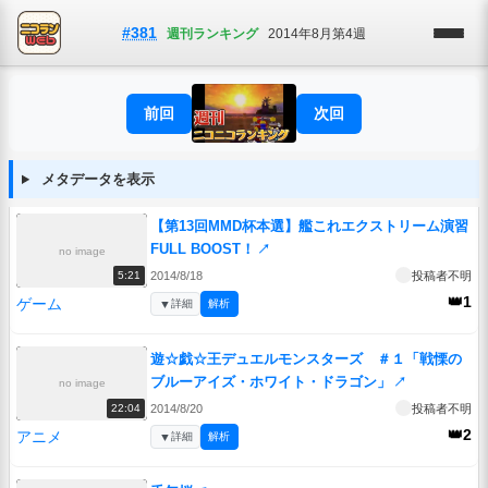
#381
週刊ランキング
2014年8月第4週
前回
次回
メタデータを表示
【第13回MMD杯本選】艦これエクストリーム演習
FULL BOOST！
↗
no image
2014/8/18
投稿者不明
5:21
👑1
ゲーム
▼
詳細
解析
遊☆戯☆王デュエルモンスターズ ＃１「戦慄の
ブルーアイズ・ホワイト・ドラゴン」
↗
no image
2014/8/20
投稿者不明
22:04
👑2
アニメ
▼
詳細
解析