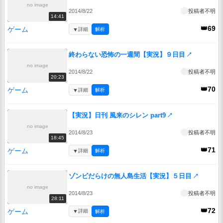
no image
2014/8/22
投稿者不明
14:41
👑69
ゲーム
▼
詳細
解析
終わらない恐怖の一週間【実況】９日目
↗
no image
2014/8/22
投稿者不明
20:23
👑70
ゲーム
▼
詳細
解析
【実況】日刊 風来のシレン part9
↗
no image
2014/8/23
投稿者不明
18:45
👑71
ゲーム
▼
詳細
解析
ゾンビだらけの無人島生活【実況】５日目
↗
no image
2014/8/23
投稿者不明
28:11
👑72
ゲーム
▼
詳細
解析