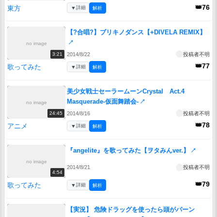
👑76
東方
▼
詳細
解析
【?合唱?】ブリキノダンス【+DIVELA REMIX】
↗
no image
2014/8/22
投稿者不明
3:21
👑77
歌ってみた
▼
詳細
解析
美少女戦士セーラームーンCrystal Act.4
Masquerade-仮面舞踏会-
↗
no image
2014/8/16
投稿者不明
24:45
👑78
アニメ
▼
詳細
解析
『angelite』を歌ってみた【ヲタみんver.】
↗
no image
2014/8/21
投稿者不明
4:54
👑79
歌ってみた
▼
詳細
解析
【実況】 危険ドラッグを使ったら頭がパーン