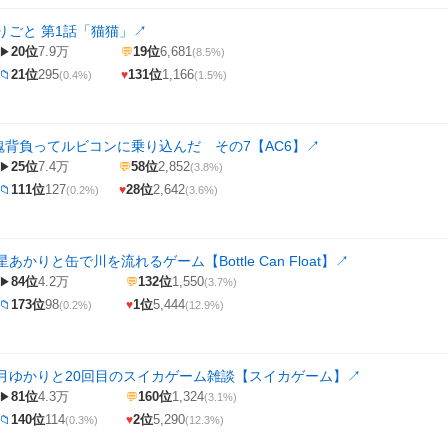
りごと 第1話「猫猫」
↗
20位
7.9万
19位
6,681
▶
💬
(8.5%)
21位
295
131位
1,166
📁
♥
(0.4%)
(1.5%)
和魂背負ってルビコンに乗り込んだ その7【AC6】
↗
25位
7.4万
58位
2,852
▶
💬
(3.8%)
111位
127
28位
2,642
📁
♥
(0.2%)
(3.6%)
あかりと缶で川を流れるゲーム【Bottle Can Float】
↗
84位
4.2万
132位
1,550
▶
💬
(3.7%)
173位
98
1位
5,444
📁
♥
(0.2%)
(12.9%)
月ゆかりと20回目のスイカゲーム雑談【スイカゲーム】
↗
81位
4.3万
160位
1,324
▶
💬
(3.1%)
140位
114
2位
5,290
📁
♥
(0.3%)
(12.3%)