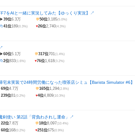
FF7をAIと一緒に実況してみた【ゆっくり実況】
↗
39位
6.3万
50位
3,185
▶
💬
(5.0%)
41位
189
26位
2,740
📁
♥
(0.3%)
(4.3%)
↗
60位
5.1万
317位
701
▶
💬
(1.4%)
2位
833
76位
1,618
📁
♥
(1.6%)
(3.2%)
未実装で24時間労働になった喫茶店シミュ【Barista Simulator #6】
69位
4.7万
165位
1,294
▶
💬
(2.8%)
239位
81
4位
4,809

♥
(0.2%)
(10.3%)
魔剣使い 第2話「背負わされし運命」
↗
22位
7.8万
18位
8,097
▶
💬
(10.4%)
60位
168
251位
675

♥
(0.2%)
(0.9%)