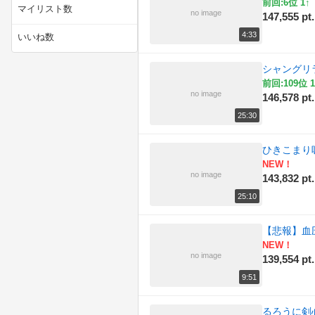
前回:6位 1↑
マイリスト数
no image
147,555 pt.
(17)
技術・工作
4:33
いいね数
(78)
料理
シャングリ
(46)
旅行・アウトドア
前回:109位 1
no image
146,578 pt.
(90)
社会・政治・時事
25:30
(6)
自然
ひきこまり
NEW！
(120)
解説・講座
no image
143,832 pt.
(817)
音楽・サウンド
25:10
【悲報】血
NEW！
no image
139,554 pt.
9:51
るろうに剣