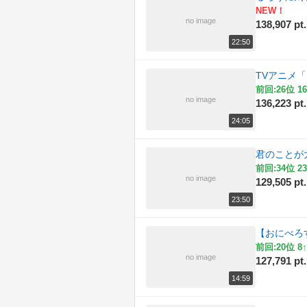
NEW！
no image
138,907 pt.
22:50
TVアニメ
前回:26位 16
no image
136,223 pt.
24:05
君のことが
前回:34位 23
no image
129,505 pt.
23:50
【おにべろ
前回:20位 8↑
no image
127,791 pt.
14:59