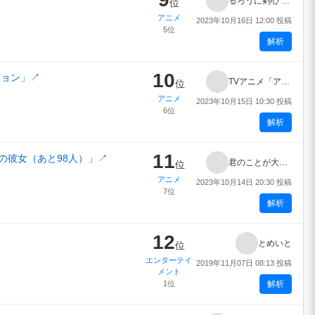
るろうに剣心 ー明治剣客浪漫譚ー
位
アニメ
2023年10月16日 12:00 投稿
5位
解析
10
ション」
↗
TVアニメ「アイドルマスター ミリオンライブ！」
位
アニメ
2023年10月15日 10:30 投稿
6位
解析
11
の彼女（あと98人）」
↗
君のことが大大大大大好きな100人の彼女
位
アニメ
2023年10月14日 20:30 投稿
7位
解析
12
とめいと
位
エンターテイ
2019年11月07日 08:13 投稿
メント
1位
解析