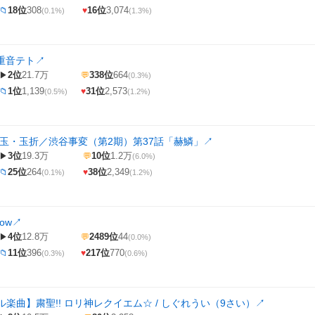
18位
308
16位
3,074
📁
♥
(0.1%)
(1.3%)
 重音テト
↗
2位
21.7万
338位
664
▶
💬
(0.3%)
1位
1,139
31位
2,573
📁
♥
(0.5%)
(1.2%)
懐玉・玉折／渋谷事変（第2期）第37話「赫鱗」
↗
3位
19.3万
10位
1.2万
▶
💬
(6.0%)
25位
264
38位
2,349
📁
♥
(0.1%)
(1.2%)
ow
↗
4位
12.8万
2489位
44
▶
💬
(0.0%)
11位
396
217位
770
📁
♥
(0.3%)
(0.6%)
楽曲】粛聖!! ロリ神レクイエム☆ / しぐれうい（9さい）
↗