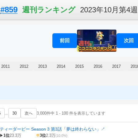
#859
週刊ランキング
2023年10月第4週
前回
次回
2011
2012
2013
2014
2015
2016
2017
201
6
...
30
次へ
3,000件中 1 - 100 件を表示しています
ティーダービー Season 3 第3話「夢は終わらない」
↗
1位
23.3万
3位
2.3万
▶
💬
(10.0%)