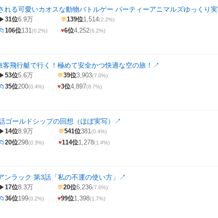
される可愛いカオスな動物バトルゲー パーティーアニマルズゆっくり
31位
6.9万
139位
1,514
▶
💬
(2.2%)
106位
131
6位
4,252
📁
♥
(0.2%)
(6.2%)
】旅客飛行艇で行く！極めて安全かつ快適な空の旅！
↗
53位
5.6万
39位
3,903
▶
💬
(7.0%)
35位
200
3位
4,897
📁
♥
(0.4%)
(8.7%)
3話ゴールドシップの回想（ほぼ実写）
↗
14位
8.9万
541位
381
▶
💬
(0.4%)
20位
298
114位
1,278
📁
♥
(0.3%)
(1.4%)
アンラック 第3話「私の不運の使い方」
↗
17位
8.3万
20位
6,236
▶
💬
(7.6%)
36位
199
99位
1,398
📁
♥
(0.2%)
(1.7%)