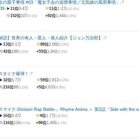
女の親子事情 #03「魔女子会の追懐事情／元気娘の風邪事情」
↗
35↑
11位
9.4万
11位
1.2万
▶
💬
(12.2%)
152位
107
92位
1,444
📁
♥
(0.1%)
(1.5%)
解説】世界の奇人・変人・偉人紹介【ジョン万次郎】
↗
13位
9.1万
88位
2,065
▶
💬
(2.3%)
42位
188
55位
1,942
📁
♥
(0.2%)
(2.1%)
スタミナ爆弾！
↗
32位
6.7万
59位
2,812
▶
💬
(4.2%)
216位
88
5位
4,633
📁
♥
(0.1%)
(6.9%)
-Division Rap Battle-』Rhyme Anima ＋ 第2話「Side with the weak
16位
8.4万
4位
1.7万
▶
💬
(19.8%)
116位
124
98位
1,406
📁
♥
(0.1%)
(1.7%)