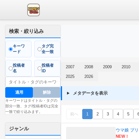
検索・絞り込み
キーワ
タグ完
ード
全一致
投稿者
投稿者
2007
2008
2009
2010
名
ID
2025
2026
適用
解除
メタデータを表示
キーワードはタイトル・タグの
部分一致、タグ/投稿者IDは完全
一致で絞り込みます。
前へ
1
2
3
4
5
ジャンル
ウマ娘 プリ
NEW！