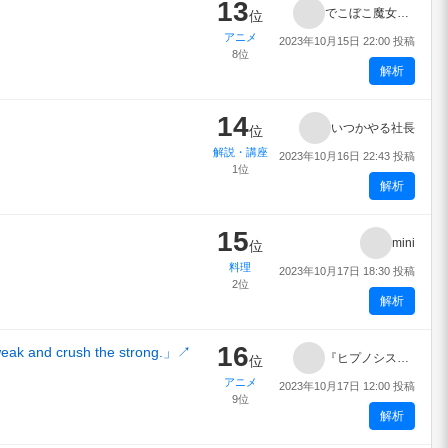
13
でこぼこ魔女の親子事情
位
アニメ
2023年10月15日 22:00 投稿
8位
解析
14
いつかやる社長
位
解説・講座
2023年10月16日 22:43 投稿
1位
解析
15
mini
位
料理
2023年10月17日 18:30 投稿
2位
解析
16
 and crush the strong.」
↗
『ヒプノシスマイク-Division Rap Battle-』Rhyme Anima ＋
位
アニメ
2023年10月17日 12:00 投稿
9位
解析