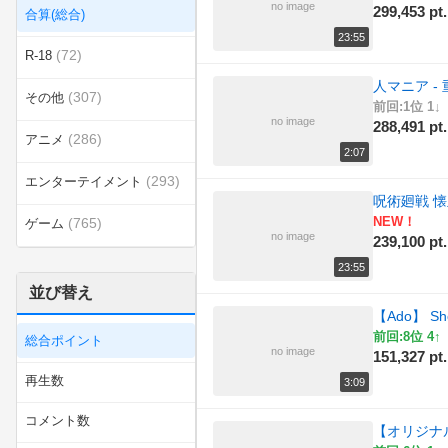
no image
299,453 pt.
合算(総合)
23:55
(72)
R-18
人マニア -
(307)
その他
前回:1位 1↓
no image
288,491 pt.
(286)
アニメ
2:07
(293)
エンターテイメント
呪術廻戦 
NEW！
(765)
ゲーム
no image
239,100 pt.
(13)
スポーツ
23:55
並び替え
(56)
ダンス
【Ado】 Sh
前回:8位 4↑
総合ポイント
(12)
ラジオ
no image
151,327 pt.
再生数
3:09
(8)
乗り物
コメント数
【オリジナル
(13)
動物