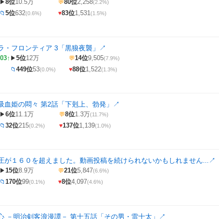
8位
10.5万
80位
2,258
▶
💬
(2.2%)
5位
632
83位
1,531
📁
♥
(0.6%)
(1.5%)
ラ・フロンティア 3「黒狼夜襲」
↗
03↑
5位
12万
14位
9,505
▶
💬
(7.9%)
449位
53
88位
1,522
📁
♥
(0.0%)
(1.3%)
吸血姫の悶々 第2話「下剋上、勃発」
↗
6位
11.1万
8位
1.3万
▶
💬
(11.7%)
32位
215
137位
1,139
📁
♥
(0.2%)
(1.0%)
圧が１６０を超えました。動画投稿を続けられないかもしれません...
↗
15位
8.9万
21位
5,847
▶
💬
(6.6%)
170位
99
8位
4,097
📁
♥
(0.1%)
(4.6%)
心 －明治剣客浪漫譚－ 第十五話「その男・雷十太」
↗