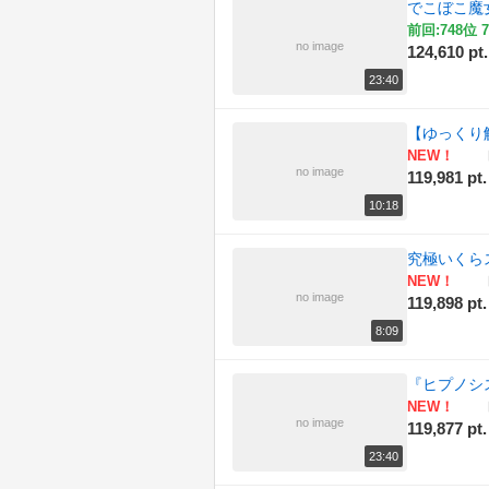
でこぼこ魔
前回:748位 7
no image
124,610 pt.
23:40
【ゆっくり
NEW！
no image
119,981 pt.
10:18
究極いくら
NEW！
no image
119,898 pt.
8:09
『ヒプノシスマイク
NEW！
no image
119,877 pt.
23:40