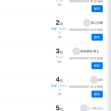
アニメ
2023年10月19日 00:30 投稿
1位
解析
2
原口沙輔
位
音楽・サウン
2023年08月06日 13:33 投稿
ド
1位
解析
3
呪術廻戦 懐玉・玉折／渋谷事変（第2期）
位
アニメ
2023年10月20日 00:30 投稿
2位
解析
4
114
位
音楽・サウン
2023年09月06日 18:10 投稿
ド
2位
解析
5
しぐれうい
位