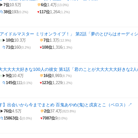
7位
10.5万
6位
1.4万
▶
💬
(13.0%)
38位
193
117位
1,264
📁
♥
(0.2%)
(1.2%)
「アイドルマスター ミリオンライブ！」 第2話「夢のとびらはオーディ
↑
10位
10.3万
7位
1.3万
▶
💬
(12.9%)
71位
160
108位
1,316
📁
♥
(0.2%)
(1.3%)
大大大大大好きな100人の彼女 第1話「君のことが大大大大大好きな2人
↑
9位
10.4万
16位
8,993
▶
💬
(8.7%)
145位
111
123位
1,229
📁
♥
(0.1%)
(1.2%)
す】出会いから今までまとめ 百鬼あやめ(鬼)と戌亥とこ（ベロス）
↗
76位
4.5万
2位
37.4万
▶
💬
(823.8%)
15863位
-1
7087位
9
📁
♥
(0.0%)
(0.0%)