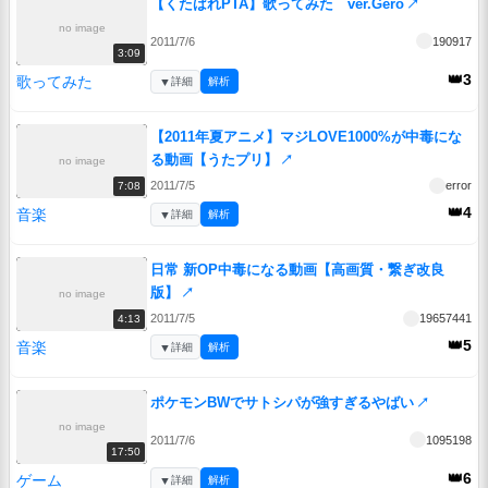
【くたばれPTA】歌ってみた ver.Gero
↗
no image
2011/7/6
190917
3:09
👑3
歌ってみた
▼
詳細
解析
【2011年夏アニメ】マジLOVE1000%が中毒にな
る動画【うたプリ】
↗
no image
2011/7/5
error
7:08
👑4
音楽
▼
詳細
解析
日常 新OP中毒になる動画【高画質・繋ぎ改良
版】
↗
no image
2011/7/5
19657441
4:13
👑5
音楽
▼
詳細
解析
ポケモンBWでサトシパが強すぎるやばい
↗
no image
2011/7/6
1095198
17:50
👑6
ゲーム
▼
詳細
解析