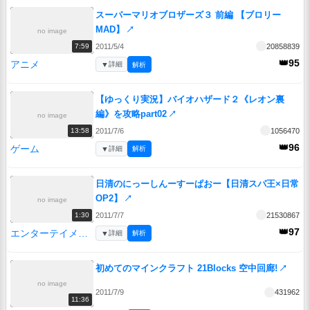
スーパーマリオブロザーズ３ 前編 【ブロリー
MAD】
↗
no image
2011/5/4
20858839
7:59
👑95
アニメ
▼
詳細
解析
【ゆっくり実況】バイオハザード２《レオン裏
編》を攻略part02
↗
no image
2011/7/6
1056470
13:58
👑96
ゲーム
▼
詳細
解析
日清のにっーしんーすーぱおー【日清スパ王×日常
OP2】
↗
no image
2011/7/7
21530867
1:30
👑97
エンターテイメント
▼
詳細
解析
初めてのマインクラフト 21Blocks 空中回廊!
↗
no image
2011/7/9
431962
11:36