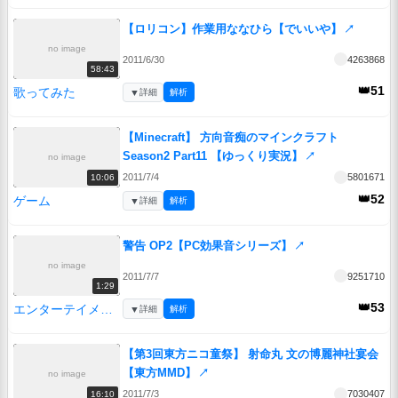
【ロリコン】作業用ななひら【でいいや】
↗
no image
2011/6/30
4263868
58:43
👑51
歌ってみた
▼
詳細
解析
【Minecraft】 方向音痴のマインクラフト
Season2 Part11 【ゆっくり実況】
↗
no image
2011/7/4
5801671
10:06
👑52
ゲーム
▼
詳細
解析
警告 OP2【PC効果音シリーズ】
↗
no image
2011/7/7
9251710
1:29
👑53
エンターテイメント
▼
詳細
解析
【第3回東方ニコ童祭】 射命丸 文の博麗神社宴会
【東方MMD】
↗
no image
2011/7/3
7030407
16:10