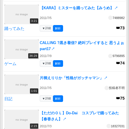
【KARA】ミスターを踊ってみた【みうめ】
↗
no image
2011/7/5
7488982
3:21
👑73
踊ってみた
▼
詳細
解析
CALLING ?黒き着信? 絶叫プレイすると 思うよぉ
part17
↗
no image
2011/7/9
9796895
36:29
👑74
ゲーム
▼
詳細
解析
片桐えりりか「性格がガッチャマン」
↗
no image
2011/7/5
投稿者不明
1:01
👑75
日記
▼
詳細
解析
【ただのＯＬ】Do-Dai コスプレで踊ってみた
【春香さん】
↗
no image
2011/7/3
18327031
2:15