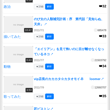
0:53
👑32
政治
▼
詳細
解析
のび太の人類補完計画：序 第弐話「見知らぬ、
天井」
↗
no image
2011/7/1
685478
10:47
👑33
描いてみた
▼
詳細
解析
「エイリアン」を見て怖いのに目が離せなくなっ
ているネコ
↗
no image
2011/7/7
21503792
0:43
👑34
動物
▼
詳細
解析
vip店長のカカカタ☆カタオモイ-B loomer
↗
no image
2011/7/9
12660707
3:53
👑35
歌ってみた
▼
詳細
解析
匠ピストン
↗