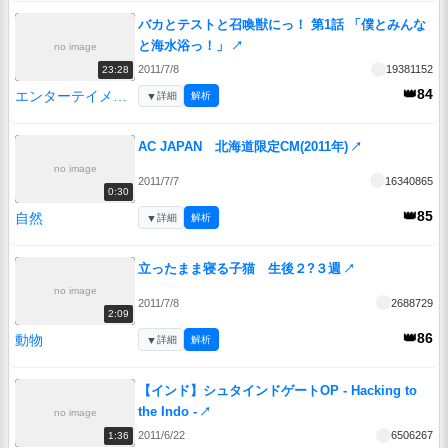
バカとテストと召喚獣にっ！ 第1話 「僕とみんな
と海水浴っ！」
↗
no image
2011/7/8
19381152
23:28
👑84
エンターテイメント
▼
詳細
解析
AC JAPAN 北海道限定CM(2011年)
↗
no image
2011/7/7
16340865
0:30
👑85
自然
▼
詳細
解析
立ったまま寝る子猫 生後２?３週
↗
no image
2011/7/8
2688729
2:09
👑86
動物
▼
詳細
解析
【インド】シュタインドゲートOP - Hacking to
the Indo -
↗
no image
2011/6/22
6506267
1:36