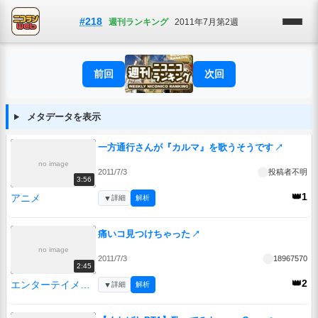
#218
週刊ランキング
2011年7月第2週
前回
次回
メタデータを表示
一方通行さんが『カルマ』を歌うそうです
↗
no image
2011/7/3
投稿者不明
3:56
👑1
アニメ
▼
詳細
解析
痛いコ見つけちゃった
↗
no image
2011/7/3
18967570
2:45
👑2
エンターテイメント
▼
詳細
解析