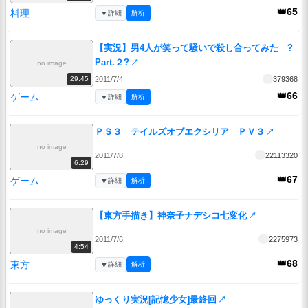
👑65
料理
▼
詳細
解析
【実況】男4人が笑って騒いで殺し合ってみた ?
Part.２?
↗
no image
2011/7/4
379368
29:45
👑66
ゲーム
▼
詳細
解析
ＰＳ３ テイルズオブエクシリア ＰＶ３
↗
no image
2011/7/8
22113320
6:29
👑67
ゲーム
▼
詳細
解析
【東方手描き】神奈子ナデシコ七変化
↗
no image
2011/7/6
2275973
4:54
👑68
東方
▼
詳細
解析
ゆっくり実況[記憶少女]最終回
↗