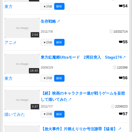
👑54
東方
▼
詳細
解析
生存戦略
↗
no image
2011/7/8
10332714
2:04
👑55
アニメ
▼
詳細
解析
東方紅魔郷Ultraモード 2周目突入 Stage1?4
↗
no image
2009/2/9
120398
16:40
👑56
東方
▼
詳細
解析
【続】映画のキャラクター達が戦うゲームを妄想
して描いてみた
↗
no image
2011/7/7
2206023
3:37
👑57
描いてみた
▼
詳細
解析
【放火事件】片桐えりりか号泣謝罪【猛省】
↗