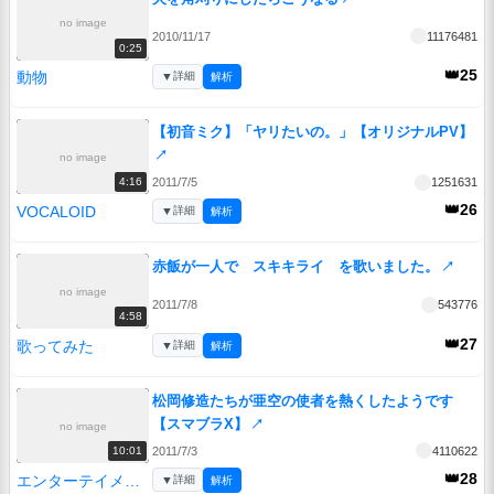
no image
2010/11/17
11176481
0:25
👑25
動物
▼
詳細
解析
【初音ミク】「ヤリたいの。」【オリジナルPV】
↗
no image
2011/7/5
1251631
4:16
👑26
VOCALOID
▼
詳細
解析
赤飯が一人で スキキライ を歌いました。
↗
no image
2011/7/8
543776
4:58
👑27
歌ってみた
▼
詳細
解析
松岡修造たちが亜空の使者を熱くしたようです
【スマブラX】
↗
no image
2011/7/3
4110622
10:01
👑28
エンターテイメント
▼
詳細
解析