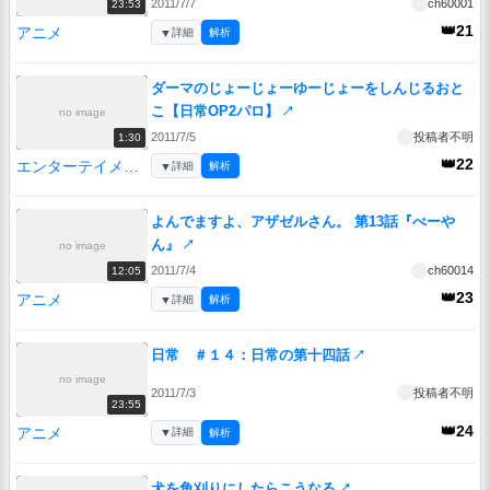
2011/7/7
ch60001
23:53
👑21
アニメ
▼
詳細
解析
ダーマのじょーじょーゆーじょーをしんじるおと
こ【日常OP2パロ】
↗
no image
2011/7/5
投稿者不明
1:30
👑22
エンターテイメント
▼
詳細
解析
よんでますよ、アザゼルさん。 第13話『べーや
ん』
↗
no image
2011/7/4
ch60014
12:05
👑23
アニメ
▼
詳細
解析
日常 ＃１４：日常の第十四話
↗
no image
2011/7/3
投稿者不明
23:55
👑24
アニメ
▼
詳細
解析
犬を角刈りにしたらこうなる
↗