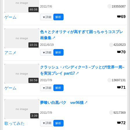
no image
2011/7/6
19355087
46:08
👑69
ゲーム
▼
詳細
解析
色々とクオリティが高すぎて困っちゃうコスプレ
画像集
↗
no image
2011/6/19
4210523
10:31
👑70
アニメ
▼
詳細
解析
クラッシュ・バンディクー3 ~ブッとび!世界一周~
を実況プレイ part17
↗
no image
2011/7/9
13697131
30:59
👑71
ゲーム
▼
詳細
解析
夢喰い白黒バク ver96猫
↗
no image
2011/7/9
9217369
3:39
👑72
歌ってみた
▼
詳細
解析