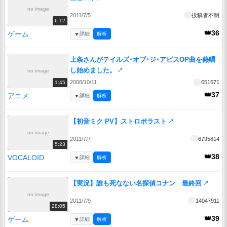
no image
2011/7/5
投稿者不明
6:12
👑36
ゲーム
▼
詳細
解析
上条さんがテイルズ･オブ･ジ･アビスOP曲を熱唱
し始めました。
↗
no image
2008/10/11
651671
1:45
👑37
アニメ
▼
詳細
解析
【初音ミク PV】ストロボラスト
↗
no image
2011/7/7
6795814
5:23
👑38
VOCALOID
▼
詳細
解析
【実況】誰も死なない名探偵コナン 最終回
↗
no image
2011/7/9
14047911
28:05
👑39
ゲーム
▼
詳細
解析