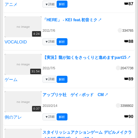
👑87
アニメ
▼
詳細
解析
「HERE」 - KEI feat.初音ミク
↗
no image
2011/7/6
334765
4:24
👑88
VOCALOID
▼
詳細
解析
【実況】龍が如くをさっくりと進めますpart15
↗
no image
2011/7/5
2047738
31:54
👑89
ゲーム
▼
詳細
解析
アップリケ社 ゲイ♂ポッド CM
↗
no image
2010/2/14
3398802
0:37
👑90
例のアレ
▼
詳細
解析
スタイリッシュアクションゲーム デビルメイクラ