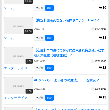
24:10
👑10
ゲーム
▼
詳細
解析
【実況】誰も死なない名探偵コナン Part7
↗
no image
2011/7/5
14047911
26:56
👑11
ゲーム
▼
詳細
解析
【心霊】ニコ生にて何かに憑依され突然狂いだす
萌え声生主【視聴注意】
↗
no image
2011/6/30
17719746
1:30
👑12
エンターテイメント
▼
詳細
解析
ACジャパン あいさつの魔法。 を実況
↗
no image
2011/3/23
12451011
1:00
👑13
エンターテイメント
▼
詳細
解析