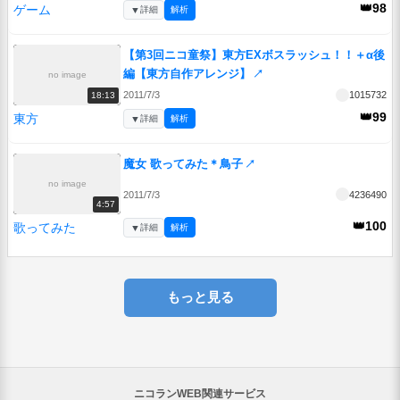
👑98
ゲーム
▼
詳細
解析
【第3回ニコ童祭】東方EXボスラッシュ！！＋α後
編【東方自作アレンジ】
↗
no image
2011/7/3
1015732
18:13
👑99
東方
▼
詳細
解析
魔女 歌ってみた＊鳥子
↗
no image
2011/7/3
4236490
4:57
👑100
歌ってみた
▼
詳細
解析
もっと見る
ニコランWEB関連サービス