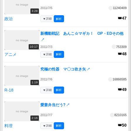
no image
2011/7/5
11240409
3:28
👑47
政治
▼
詳細
解析
新機動戦記 あんこ☆マギカ！ OP・EDその他
↗
no image
2011/7/3
753309
10:17
👑48
アニメ
▼
詳細
解析
究極の性器 マ〇コ吹き矢
↗
no image
2011/7/6
16866585
1:19
👑49
R-18
▼
詳細
解析
愛妻弁当だう?
↗
no image
2011/7/7
8210165
2:16
👑50
料理
▼
詳細
解析