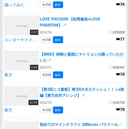
👑76
踊ってみた
▼
詳細
解析
LOVE PASSION 【松岡修造×LOVE
PHANTOM】
↗
no image
2011/7/4
2205828
2:07
👑77
エンターテイメント
▼
詳細
解析
【MMD】姉御と藍様にマトリョシカ踊っていただ
いた
↗
no image
2011/7/7
4230447
3:44
👑78
東方
▼
詳細
解析
【第3回ニコ童祭】東方EXボスラッシュ！！＋α前
編【東方自作アレンジ】
↗
no image
2011/7/2
1015732
11:59
👑79
東方
▼
詳細
解析
初めてのマインクラフト 20Blocks パラドール・