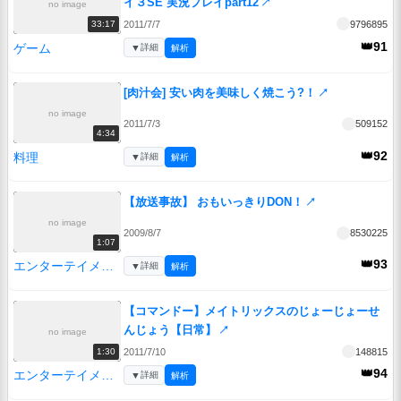
イ３SE 実況プレイpart12
↗
no image
2011/7/7
9796895
33:17
👑91
ゲーム
▼
詳細
解析
[肉汁会] 安い肉を美味しく焼こう?！
↗
no image
2011/7/3
509152
4:34
👑92
料理
▼
詳細
解析
【放送事故】 おもいっきりDON！
↗
no image
2009/8/7
8530225
1:07
👑93
エンターテイメント
▼
詳細
解析
【コマンドー】メイトリックスのじょーじょーせ
んじょう【日常】
↗
no image
2011/7/10
148815
1:30
👑94
エンターテイメント
▼
詳細
解析