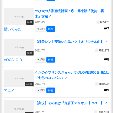
のび太の人類補完計画：序 第壱話「使徒、襲
来」前編
↗
no image
2011/6/7
685478
8:49
👑7
描いてみた
▼
詳細
解析
【鏡音レン】夢喰い白黒バク【オリジナル曲】
↗
no image
2011/7/4
7591272
3:39
👑8
VOCALOID
▼
詳細
解析
うたの☆プリンスさまっ♪ マジLOVE1000％ 第1話
「七色のコンパス」
↗
no image
2011/7/5
ch60034
24:20
👑9
アニメ
▼
詳細
解析
【実況】その名は『鬼畜王マリオ』【Part16】
↗
no image
2011/7/8
14047911