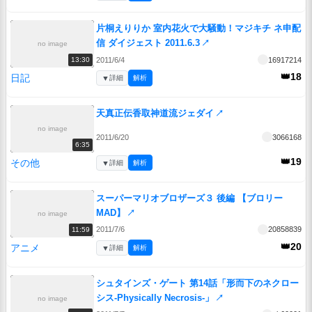
片桐えりりか 室内花火で大騒動！マジキチ ネ申配
信 ダイジェスト 2011.6.3
↗
no image
2011/6/4
16917214
13:30
👑18
日記
▼
詳細
解析
天真正伝香取神道流ジェダイ
↗
no image
2011/6/20
3066168
6:35
👑19
その他
▼
詳細
解析
スーパーマリオブロザーズ３ 後編 【ブロリー
MAD】
↗
no image
2011/7/6
20858839
11:59
👑20
アニメ
▼
詳細
解析
シュタインズ・ゲート 第14話「形而下のネクロー
シス-Physically Necrosis-」
↗
no image