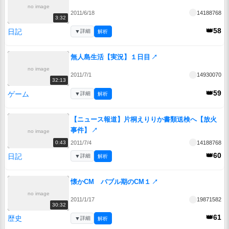
no image
2011/6/18
14188768
3:32
👑58
日記
▼
詳細
解析
無人島生活【実況】１日目
↗
no image
2011/7/1
14930070
32:13
👑59
ゲーム
▼
詳細
解析
【ニュース報道】片桐えりりか書類送検へ【放火
事件】
↗
no image
2011/7/4
14188768
0:43
👑60
日記
▼
詳細
解析
懐かCM バブル期のCM１
↗
no image
2011/1/17
19871582
30:32
👑61
歴史
▼
詳細
解析