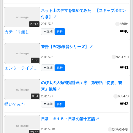
ネット上のデマを集めてみた 【スキップボタン
付き】
↗
no image
2011/7/2
45694
27:47
👑40
カテゴリ無し
▼
詳細
解析
警告【PC効果音シリーズ】
↗
no image
2011/7/2
9251710
1:30
👑41
エンターテイメント
▼
詳細
解析
のび太の人類補完計画：序 第壱話「使徒、襲
来」後編
↗
no image
2011/6/7
685478
9:04
👑42
描いてみた
▼
詳細
解析
日常 ＃１５：日常の第十五話
↗
no image
2011/7/10
投稿者不明
23:55