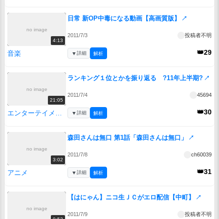
日常 新OP中毒になる動画【高画質版】
↗
no image
2011/7/3
投稿者不明
4:13
👑29
音楽
▼
詳細
解析
ランキング１位とかを振り返る ?11年上半期?
↗
no image
2011/7/4
45694
21:05
👑30
エンターテイメント
▼
詳細
解析
森田さんは無口 第1話「森田さんは無口」
↗
no image
2011/7/8
ch60039
3:02
👑31
アニメ
▼
詳細
解析
【はにゃん】ニコ生ＪＣがエロ配信【中町】
↗
no image
2011/7/9
投稿者不明