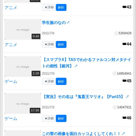
👑43
アニメ
▼
詳細
解析
学生族のなの
↗
no image
2011/7/6
5359429
0:40
👑44
アニメ
▼
詳細
解析
【スマブラX】TASでわかるファルコン対メタナイ
トの相性【銀河】
↗
no image
2011/7/9
14954941
2:28
👑45
ゲーム
▼
詳細
解析
【実況】その名は『鬼畜王マリオ』【Part15】
↗
no image
2011/7/3
14047911
17:30
👑46
ゲーム
▼
詳細
解析
この菅の画像を面白カッコよくしてくれ！！
↗