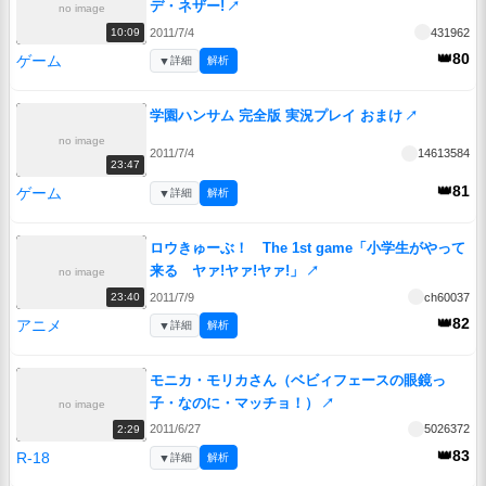
デ・ネザー!
↗
no image
2011/7/4
431962
10:09
👑80
ゲーム
▼
詳細
解析
学園ハンサム 完全版 実況プレイ おまけ
↗
no image
2011/7/4
14613584
23:47
👑81
ゲーム
▼
詳細
解析
ロウきゅーぶ！ The 1st game「小学生がやって
来る ヤァ!ヤァ!ヤァ!」
↗
no image
2011/7/9
ch60037
23:40
👑82
アニメ
▼
詳細
解析
モニカ・モリカさん（ベビィフェースの眼鏡っ
子・なのに・マッチョ！）
↗
no image
2011/6/27
5026372
2:29
👑83
R-18
▼
詳細
解析