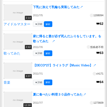
下乳に加えて乳輪も実装してみた
↗
no image
2011/7/5
1208094
2:14
👑62
アイドルマスター
▼
詳細
解析
家に帰ると妻が必ず死んだふりをしています。を
歌ってみた
↗
no image
2011/7/6
投稿者不明
2:42
👑63
歌ってみた
▼
詳細
解析
【DECO*27】ライトラグ【Music Video】
↗
no image
2011/7/1
ch171
3:37
👑64
音楽
▼
詳細
解析
夏に食べたい料理３０品作ってみた
↗
no image
2011/7/7
1273609
12:30