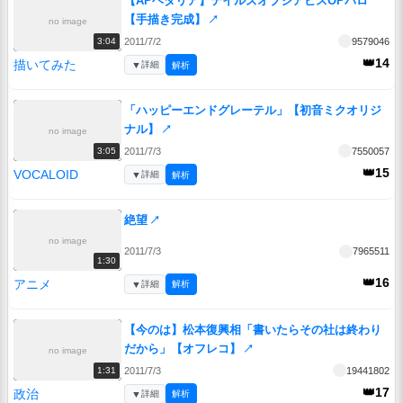
【APヘタリア】テイルズオブジアビスOPパロ
【手描き完成】
↗
no image
2011/7/2
9579046
3:04
👑14
描いてみた
▼
詳細
解析
「ハッピーエンドグレーテル」【初音ミクオリジ
ナル】
↗
no image
2011/7/3
7550057
3:05
👑15
VOCALOID
▼
詳細
解析
絶望
↗
no image
2011/7/3
7965511
1:30
👑16
アニメ
▼
詳細
解析
【今のは】松本復興相「書いたらその社は終わり
だから」【オフレコ】
↗
no image
2011/7/3
19441802
1:31
👑17
政治
▼
詳細
解析