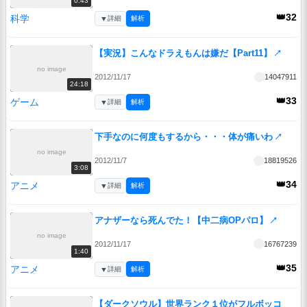
0:43
👑32
科学
▼
詳細
解析
【実況】こんなドラえもんは嫌だ【Part11】
↗
no image
2012/11/17
14047911
24:18
👑33
ゲーム
▼
詳細
解析
下手なのに何度もするから・・・体が痛いわ
↗
no image
2012/11/7
18819526
3:08
👑34
アニメ
▼
詳細
解析
アナザーなら死んでた！【中二病OPパロ】
↗
no image
2012/11/17
16767239
1:40
👑35
アニメ
▼
詳細
解析
【ダークソウル】世界ランク１位がフルボッコ