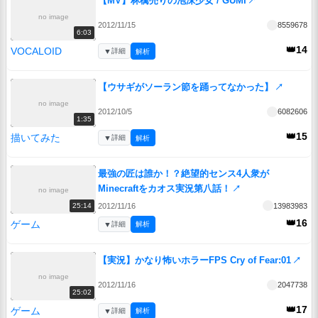
【MV】林檎売りの泡沫少女 / GUMI
↗
no image
2012/11/15
8559678
6:03
👑14
VOCALOID
▼
詳細
解析
【ウサギがソーラン節を踊ってなかった】
↗
no image
2012/10/5
6082606
1:35
👑15
描いてみた
▼
詳細
解析
最強の匠は誰か！？絶望的センス4人衆が
Minecraftをカオス実況第八話！
↗
no image
2012/11/16
13983983
25:14
👑16
ゲーム
▼
詳細
解析
【実況】かなり怖いホラーFPS Cry of Fear:01
↗
no image
2012/11/16
2047738
25:02
👑17
ゲーム
▼
詳細
解析