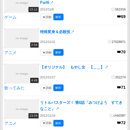
Part6
↗
no image
2012/11/8
561916
15:12
👑69
ゲーム
▼
詳細
解析
特殊変身＆必殺技
↗
no image
2012/11/11
27028871
2:54
👑70
アニメ
▼
詳細
解析
【オリジナル】 もやし女 【＿＿】
↗
no image
2012/11/17
252274
4:49
👑71
歌ってみた
▼
詳細
解析
リトルバスターズ！ 第6話「みつけよう すてき
なこと」
↗
no image
2012/11/16
ch60387
23:59
👑72
アニメ
▼
詳細
解析