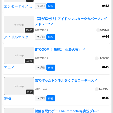
👑43
エンターテイメント
▼
詳細
解析
【耳が幸せ!?】アイドルマスター☆カバーソング
メドレー?
↗
no image
2012/11/12
945149
45:05
👑44
アイドルマスター
▼
詳細
解析
BTOOOM！ 第6話「生贄の夜」
↗
no image
2012/11/12
ch60385
24:20
👑45
アニメ
▼
詳細
解析
雪で作ったトンネルをくぐるコーギー犬
↗
no image
2011/12/4
1422150
0:44
👑46
動物
▼
詳細
解析
謎解き死にゲー The Immortalを実況プレイ