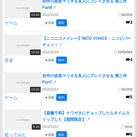
自作の改造マリオを友人にプレイさせる 第三作
Part8
↗
no image
2012/11/16
561916
18:48
👑3
ゲーム
▼
詳細
解析
【ニコニコメドレー】NICO VIVACE - ニコビバー
チェッ！
↗
no image
2012/11/14
10454564
16:04
👑4
音楽
▼
詳細
解析
自作の改造マリオを友人にプレイさせる 第三作
Part7
↗
no image
2012/11/13
561916
15:30
👑5
ゲーム
▼
詳細
解析
【斎藤千和】クワガタにチョップしたらタイムス
リップした【期間限定】
↗
no image
2012/11/12
error
5:16
👑6
歌ってみた
▼
詳細
解析