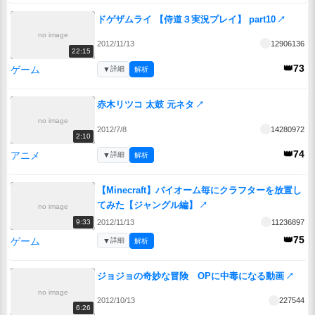
ドゲザムライ 【侍道３実況プレイ】 part10
↗
no image
2012/11/13
12906136
22:15
👑73
ゲーム
▼
詳細
解析
赤木リツコ 太鼓 元ネタ
↗
no image
2012/7/8
14280972
2:10
👑74
アニメ
▼
詳細
解析
【Minecraft】バイオーム毎にクラフターを放置し
てみた【ジャングル編】
↗
no image
2012/11/13
11236897
9:33
👑75
ゲーム
▼
詳細
解析
ジョジョの奇妙な冒険 OPに中毒になる動画
↗
no image
2012/10/13
227544
6:26