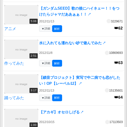
【ガンダムSEED】歌の後にハイネェー！！をつ
けたらジャマだああぁぁ！！
↗
no image
2012/11/13
3229671
5:06
👑62
アニメ
▼
詳細
解析
水に入れても濡れない砂で遊んでみた
↗
no image
2012/11/8
10869693
2:51
👑63
作ってみた
▼
詳細
解析
【鎖音プロジェクト】実写で中二病でも恋がした
い！OP【レーベル12】
↗
no image
2012/11/13
15135601
3:17
👑64
踊ってみた
▼
詳細
解析
【アカギ】オセロしげる
↗
no image
2012/10/15
17113503
1:00