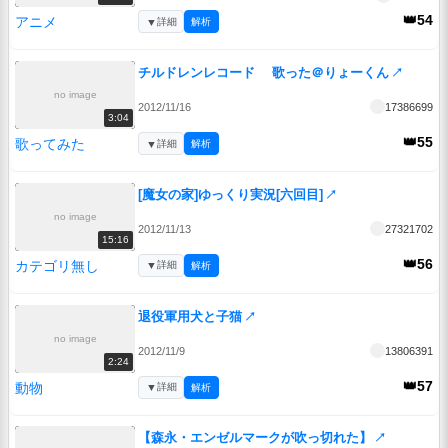
👑54
アニメ
▼
詳細
解析
チルドレンレコード 歌った＠りょーくん
↗
no image
2012/11/16
17386699
3:04
👑55
歌ってみた
▼
詳細
解析
[魔女の家]ゆっくり実況[六回目]
↗
no image
2012/11/13
27321702
15:16
👑56
カテゴリ無し
▼
詳細
解析
退役軍用犬と子猫
↗
no image
2012/11/9
13806391
2:24
👑57
動物
▼
詳細
解析
【森永・エンゼルマークが吹っ切れた】
↗