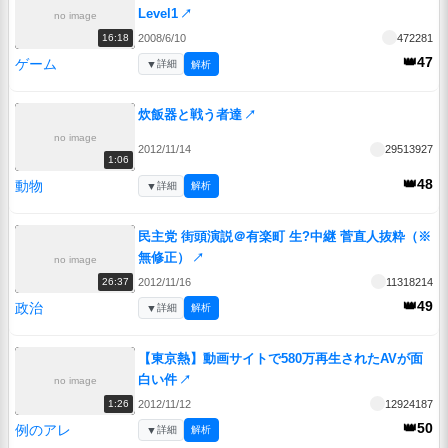
Level1
↗
no image
2008/6/10
472281
16:18
👑47
ゲーム
▼
詳細
解析
炊飯器と戦う者達
↗
no image
2012/11/14
29513927
1:06
👑48
動物
▼
詳細
解析
民主党 街頭演説＠有楽町 生?中継 菅直人抜粋（※
無修正）
↗
no image
2012/11/16
11318214
26:37
👑49
政治
▼
詳細
解析
【東京熱】動画サイトで580万再生されたAVが面
白い件
↗
no image
2012/11/12
12924187
1:26
👑50
例のアレ
▼
詳細
解析