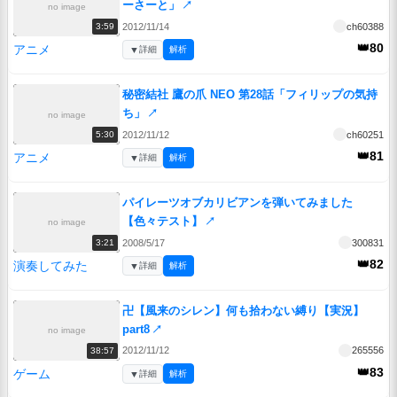
ーさーと」
↗
no image
2012/11/14
ch60388
3:59
👑80
アニメ
▼
詳細
解析
秘密結社 鷹の爪 NEO 第28話「フィリップの気持
ち」
↗
no image
2012/11/12
ch60251
5:30
👑81
アニメ
▼
詳細
解析
パイレーツオブカリビアンを弾いてみました
【色々テスト】
↗
no image
2008/5/17
300831
3:21
👑82
演奏してみた
▼
詳細
解析
卍【風来のシレン】何も拾わない縛り【実況】
part8
↗
no image
2012/11/12
265556
38:57
👑83
ゲーム
▼
詳細
解析