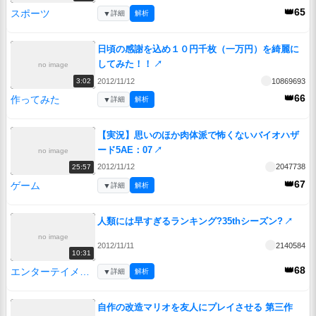
👑65
スポーツ
▼
詳細
解析
日頃の感謝を込め１０円千枚（一万円）を綺麗に
してみた！！
↗
no image
2012/11/12
10869693
3:02
👑66
作ってみた
▼
詳細
解析
【実況】思いのほか肉体派で怖くないバイオハザ
ード5AE：07
↗
no image
2012/11/12
2047738
25:57
👑67
ゲーム
▼
詳細
解析
人類には早すぎるランキング?35thシーズン?
↗
no image
2012/11/11
2140584
10:31
👑68
エンターテイメント
▼
詳細
解析
自作の改造マリオを友人にプレイさせる 第三作