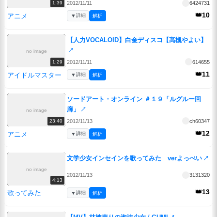
2012/11/11
6424731
1:39
👑10
アニメ
▼
詳細
解析
【人力VOCALOID】白金ディスコ【高槻やよい】
↗
no image
2012/11/11
614655
1:29
👑11
アイドルマスター
▼
詳細
解析
ソードアート・オンライン ＃１９「ルグルー回
廊」
↗
no image
2012/11/13
ch60347
23:40
👑12
アニメ
▼
詳細
解析
文学少女インセインを歌ってみた verよっぺい
↗
no image
2012/11/13
3131320
4:13
👑13
歌ってみた
▼
詳細
解析