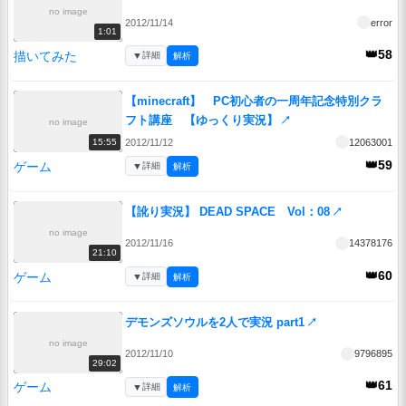
no image
2012/11/14
error
1:01
👑58
描いてみた
▼
詳細
解析
【minecraft】 PC初心者の一周年記念特別クラ
フト講座 【ゆっくり実況】
↗
no image
2012/11/12
12063001
15:55
👑59
ゲーム
▼
詳細
解析
【訛り実況】 DEAD SPACE Vol：08
↗
no image
2012/11/16
14378176
21:10
👑60
ゲーム
▼
詳細
解析
デモンズソウルを2人で実況 part1
↗
no image
2012/11/10
9796895
29:02
👑61
ゲーム
▼
詳細
解析