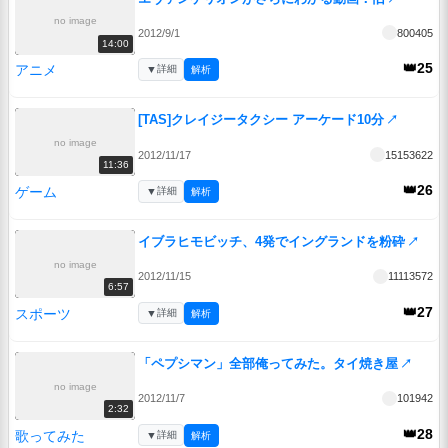
no image
2012/9/1
800405
14:00
👑25
アニメ
▼
詳細
解析
[TAS]クレイジータクシー アーケード10分
↗
no image
2012/11/17
15153622
11:36
👑26
ゲーム
▼
詳細
解析
イブラヒモビッチ、4発でイングランドを粉砕
↗
no image
2012/11/15
11113572
6:57
👑27
スポーツ
▼
詳細
解析
「ペプシマン」全部俺ってみた。タイ焼き屋
↗
no image
2012/11/7
101942
2:32
👑28
歌ってみた
▼
詳細
解析