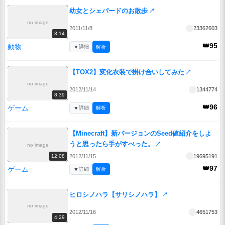
幼女とシェパードのお散歩
↗
no image
2011/11/8
23362603
3:14
👑95
動物
▼
詳細
解析
【TOX2】変化衣装で掛け合いしてみた
↗
no image
2012/11/14
1344774
8:39
👑96
ゲーム
▼
詳細
解析
【Minecraft】新バージョンのSeed値紹介をしよ
うと思ったら手がすべった。
↗
no image
2012/11/15
19695191
12:08
👑97
ゲーム
▼
詳細
解析
ヒロシノハラ【サリシノハラ】
↗
no image
2012/11/16
4651753
4:29