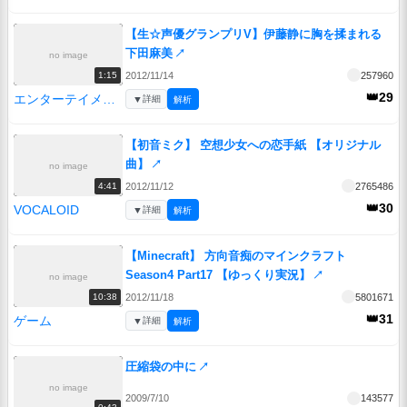
【生☆声優グランプリV】伊藤静に胸を揉まれる
下田麻美
↗
no image
2012/11/14
257960
1:15
👑29
エンターテイメント
▼
詳細
解析
【初音ミク】 空想少女への恋手紙 【オリジナル
曲】
↗
no image
2012/11/12
2765486
4:41
👑30
VOCALOID
▼
詳細
解析
【Minecraft】 方向音痴のマインクラフト
Season4 Part17 【ゆっくり実況】
↗
no image
2012/11/18
5801671
10:38
👑31
ゲーム
▼
詳細
解析
圧縮袋の中に
↗
no image
2009/7/10
143577