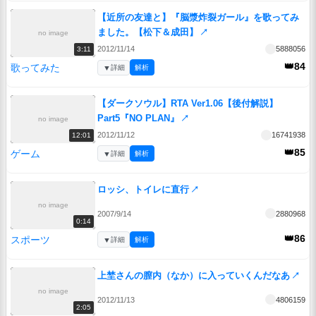
【近所の友達と】『脳漿炸裂ガール』を歌ってみ
ました。【松下＆成田】
↗
no image
2012/11/14
5888056
3:11
👑84
歌ってみた
▼
詳細
解析
【ダークソウル】RTA Ver1.06【後付解説】
Part5『NO PLAN』
↗
no image
2012/11/12
16741938
12:01
👑85
ゲーム
▼
詳細
解析
ロッシ、トイレに直行
↗
no image
2007/9/14
2880968
0:14
👑86
スポーツ
▼
詳細
解析
上埜さんの膣内（なか）に入っていくんだなあ
↗
no image
2012/11/13
4806159
2:05