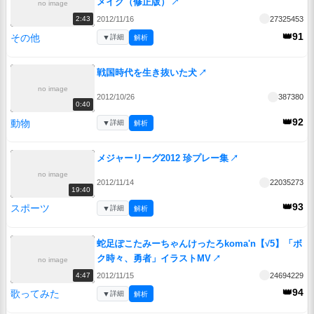
メイク（修正版）
↗
no image
2012/11/16
27325453
2:43
👑91
その他
▼
詳細
解析
戦国時代を生き抜いた犬
↗
no image
2012/10/26
387380
0:40
👑92
動物
▼
詳細
解析
メジャーリーグ2012 珍プレー集
↗
no image
2012/11/14
22035273
19:40
👑93
スポーツ
▼
詳細
解析
蛇足ぽこたみーちゃんけったろkoma'n【√5】「ボ
ク時々、勇者」イラストMV
↗
no image
2012/11/15
24694229
4:47
👑94
歌ってみた
▼
詳細
解析