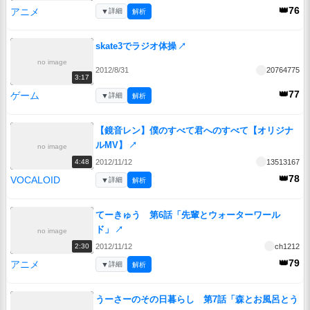
👑76
アニメ
▼
詳細
解析
skate3でラジオ体操
↗
no image
2012/8/31
20764775
3:17
👑77
ゲーム
▼
詳細
解析
【鏡音レン】僕のすべて君へのすべて【オリジナ
ルMV】
↗
no image
2012/11/12
13513167
4:48
👑78
VOCALOID
▼
詳細
解析
てーきゅう 第6話「先輩とウォーターワール
ド」
↗
no image
2012/11/12
ch1212
2:30
👑79
アニメ
▼
詳細
解析
うーさーのその日暮らし 第7話「森とお風呂とう