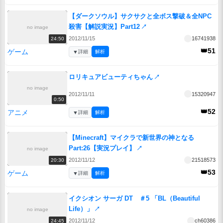
【ダークソウル】サクサクと全ボス撃破＆全NPC
殺害【解説実況】Part12
↗
no image
2012/11/15
16741938
24:50
👑51
ゲーム
▼
詳細
解析
ロリキュアビューティちゃん
↗
no image
2012/11/11
15320947
0:50
👑52
アニメ
▼
詳細
解析
【Minecraft】マイクラで新世界の神となる
Part:26【実況プレイ】
↗
no image
2012/11/12
21518573
20:30
👑53
ゲーム
▼
詳細
解析
イクシオン サーガ DT ＃5 「BL（Beautiful
Life）」
↗
no image
2012/11/12
ch60386
24:45