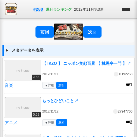
#289
週刊ランキング
2012年11月第3週
前回
次回
メタデータを表示
【 IKZO 】 ニッポン笑顔百景 【 桃黒亭一門 】
↗
no image
2012/11/11
11192263
4:08
👑1
音楽
▼
詳細
解析
もっとひどいこと
↗
no image
2012/11/12
27947766
5:52
👑2
アニメ
▼
詳細
解析