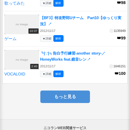
👑98
歌ってみた
▼
詳細
解析
【BF3】特攻野郎Uチーム Part10【ゆっくり実
況】
↗
no image
2012/11/17
1135949
10:37
👑99
ゲーム
▼
詳細
解析
┗|∵|┓告白予行練習-another story-／
HoneyWorks feat.鏡音レン
↗
no image
2012/11/17
1646151
2:40
👑100
VOCALOID
▼
詳細
解析
もっと見る
ニコランWEB関連サービス