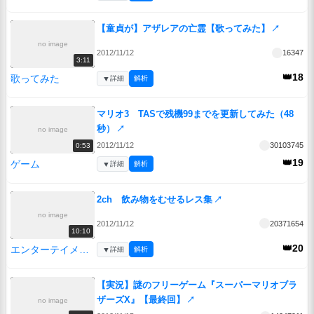
【童貞が】アザレアの亡霊【歌ってみた】
↗
no image
2012/11/12
16347
3:11
👑18
歌ってみた
▼
詳細
解析
マリオ3 TASで残機99までを更新してみた（48
秒）
↗
no image
2012/11/12
30103745
0:53
👑19
ゲーム
▼
詳細
解析
2ch 飲み物をむせるレス集
↗
no image
2012/11/12
20371654
10:10
👑20
エンターテイメント
▼
詳細
解析
【実況】謎のフリーゲーム『スーパーマリオブラ
ザーズX』【最終回】
↗
no image