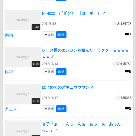
(-_-)zzz→(;ﾟﾛﾟ)ﾊｯ （コーギー）
↗
no image
2011/6/13
21184723
0:48
👑7
動物
▼
詳細
解析
レース用のエンジンを積んだトラクターｗｗｗｗ
ｗｗ
↗
no image
2012/11/13
30145782
4:10
👑8
科学
▼
詳細
解析
はじめてのズキュウウウン
↗
no image
2012/11/17
735336
1:38
👑9
アニメ
▼
詳細
解析
杏子「ぁ……んっ…んぁ…あっ…ぁ…あっん
っ…」
↗
no image