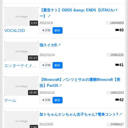
【重音テト】ODDS &amp; ENDS【UTAUカバ
ー】
↗
no image
2012/11/9
14043659
3:33
👑40
VOCALOID
▼
詳細
解析
強スイカB
↗
no image
2012/11/14
19381152
20:13
👑41
エンターテイメント
▼
詳細
解析
【Minecraft】パンツとサルの遭難Minecraft【実
況】Part10
↗
no image
2012/11/12
16811023
19:46
👑42
ゲーム
▼
詳細
解析
加トちゃんケンちゃん光子ちゃん?電車コント?
↗
no image
2012/3/25
24389117
7:46