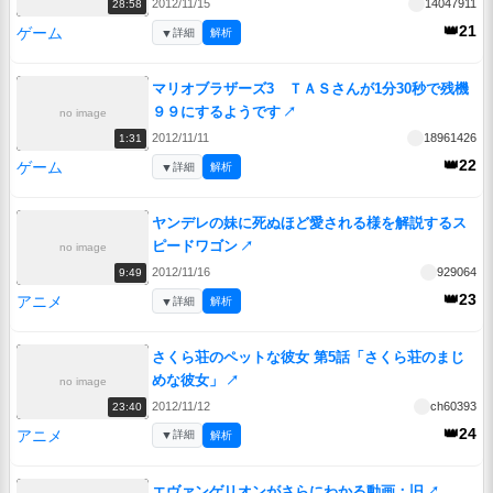
2012/11/15
14047911
28:58
👑21
ゲーム
▼
詳細
解析
マリオブラザーズ3 ＴＡＳさんが1分30秒で残機
９９にするようです
↗
no image
2012/11/11
18961426
1:31
👑22
ゲーム
▼
詳細
解析
ヤンデレの妹に死ぬほど愛される様を解説するス
ピードワゴン
↗
no image
2012/11/16
929064
9:49
👑23
アニメ
▼
詳細
解析
さくら荘のペットな彼女 第5話「さくら荘のまじ
めな彼女」
↗
no image
2012/11/12
ch60393
23:40
👑24
アニメ
▼
詳細
解析
エヴァンゲリオンがさらにわかる動画：旧
↗