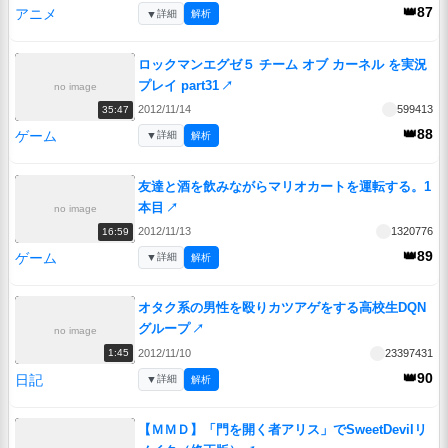
👑87
アニメ
▼
詳細
解析
ロックマンエグゼ５ チーム オブ カーネル を実況
プレイ part31
↗
no image
2012/11/14
599413
35:47
👑88
ゲーム
▼
詳細
解析
友達と酒を飲みながらマリオカートを運転する。1
本目
↗
no image
2012/11/13
1320776
16:59
👑89
ゲーム
▼
詳細
解析
オタク系の男性を殴りカツアゲをする高校生DQN
グループ
↗
no image
2012/11/10
23397431
1:45
👑90
日記
▼
詳細
解析
【ＭＭＤ】「門を開く者アリス」でSweetDevilリ