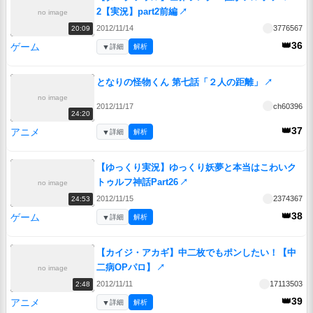
2【実況】part2前編
↗
no image
2012/11/14
3776567
20:09
👑36
ゲーム
▼
詳細
解析
となりの怪物くん 第七話「２人の距離」
↗
no image
2012/11/17
ch60396
24:20
👑37
アニメ
▼
詳細
解析
【ゆっくり実況】ゆっくり妖夢と本当はこわいク
トゥルフ神話Part26
↗
no image
2012/11/15
2374367
24:53
👑38
ゲーム
▼
詳細
解析
【カイジ・アカギ】中二枚でもポンしたい！【中
二病OPパロ】
↗
no image
2012/11/11
17113503
2:48
👑39
アニメ
▼
詳細
解析