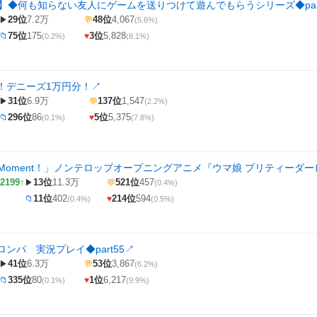
ME】◆何も知らない友人にゲームを送りつけて遊んでもらうシリーズ◆par
29位
7.2万
48位
4,067
▶
💬
(5.6%)
75位
175
3位
5,828
📁
♥
(0.2%)
(8.1%)
！デニーズ1万円分！
↗
31位
6.9万
137位
1,547
▶
💬
(2.2%)
296位
86
5位
5,375
📁
♥
(0.1%)
(7.8%)
ous Moment！」ノンテロップオープニングアニメ『ウマ娘 プリティーダービー 
2199↑
13位
11.3万
521位
457
▶
💬
(0.4%)
11位
402
214位
594
📁
♥
(0.4%)
(0.5%)
ンパ 実況プレイ◆part55
↗
41位
6.3万
53位
3,867
▶
💬
(6.2%)
335位
80
1位
6,217
📁
♥
(0.1%)
(9.9%)