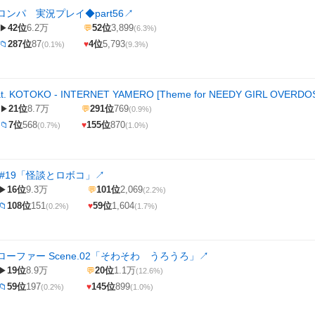
ンパ 実況プレイ◆part56
↗
42位
6.2万
52位
3,899
▶
💬
(6.3%)
287位
87
4位
5,793
📁
♥
(0.1%)
(9.3%)
eat. KOTOKO - INTERNET YAMERO [Theme for NEEDY GIRL OVERDO
21位
8.7万
291位
769
▶
💬
(0.9%)
7位
568
155位
870
📁
♥
(0.7%)
(1.0%)
#19「怪談とロボコ」
↗
16位
9.3万
101位
2,069
▶
💬
(2.2%)
108位
151
59位
1,604
📁
♥
(0.2%)
(1.7%)
ーファー Scene.02「そわそわ うろうろ」
↗
19位
8.9万
20位
1.1万
▶
💬
(12.6%)
59位
197
145位
899
📁
♥
(0.2%)
(1.0%)