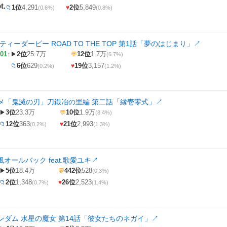
t.
1位
4,291
2位
5,849
📁
♥
(0.6%)
(0.8%)
ティーダービー ROAD TO THE TOP 第1話「夢のはじまり」
↗
01↑
2位
25.7万
12位
1.7万
▶
💬
(6.7%)
6位
629
19位
3,157
📁
♥
(0.2%)
(1.2%)
メ「鬼滅の刃」刀鍛冶の里編 第二話「縁壱零式」
↗
3位
23.3万
10位
1.9万
▶
💬
(8.4%)
12位
363
21位
2,993
📁
♥
(0.2%)
(1.3%)
風オールバック feat.歌愛ユキ
↗
5位
18.4万
442位
528
▶
💬
(0.3%)
2位
1,348
26位
2,523
📁
♥
(0.7%)
(1.4%)
ンダム 水星の魔女 第14話「彼女たちのネガイ」
↗