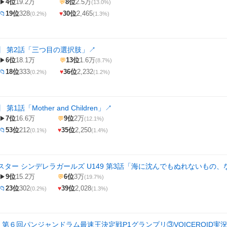
4位
19.2万
8位
2.5万
▶
💬
(13.0%)
19位
328
30位
2,465
📁
♥
(0.2%)
(1.3%)
】 第2話「三つ目の選択肢」
↗
6位
18.1万
13位
1.6万
▶
💬
(8.7%)
18位
333
36位
2,232
📁
♥
(0.2%)
(1.2%)
1話「Mother and Children」
↗
7位
16.6万
9位
2万
▶
💬
(12.1%)
53位
212
35位
2,250
📁
♥
(0.1%)
(1.4%)
スター シンデレラガールズ U149 第3話「海に沈んでもぬれないもの、
9位
15.2万
6位
3万
▶
💬
(19.7%)
23位
302
39位
2,028
📁
♥
(0.2%)
(1.3%)
ge】第６回パンジャンドラム最速王決定戦P1グランプリ③VOICEROID実