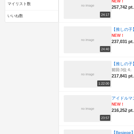
NEW！
マイリスト数
no image
257,742 pt.
(21)
技術・工作
24:17
いいね数
(81)
料理
【推しの子
(35)
旅行・アウトドア
NEW！
no image
237,031 pt.
(112)
社会・政治・時事
24:40
(3)
自然
【推しの子】 第
前回:3位 4↓
(100)
解説・講座
no image
217,841 pt.
(841)
音楽・サウンド
1:22:00
アイドルマ
NEW！
no image
216,252 pt.
23:57
【Besie