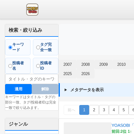
検索・絞り込み
キーワ
タグ完
ード
全一致
投稿者
投稿者
2007
2008
2009
2010
名
ID
2025
2026
適用
解除
メタデータを表示
キーワードはタイトル・タグの
部分一致、タグ/投稿者IDは完全
一致で絞り込みます。
前へ
1
2
3
4
5
ジャンル
YOASOBI「ア
前回:2位 1↑