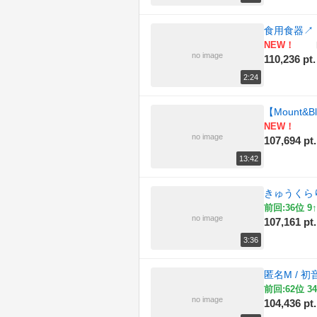
食用食器
↗
NEW！
no image
110,236 pt.
2:24
【Mount&
NEW！
no image
107,694 pt.
13:42
きゅうくらりん
前回:36位 9↑
no image
107,161 pt.
3:36
匿名M / 初
前回:62位 34
no image
104,436 pt.