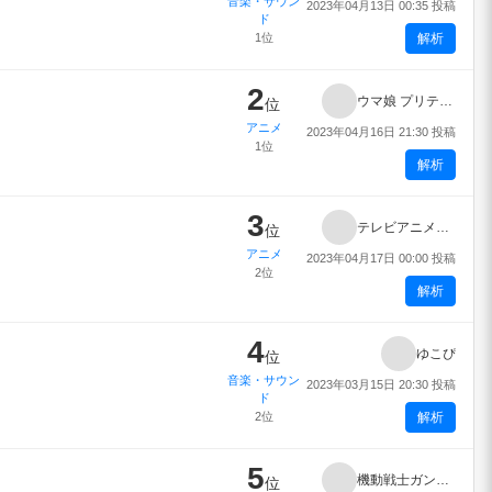
音楽・サウン
2023年04月13日 00:35 投稿
ド
1位
解析
2
ウマ娘 プリティーダービー ROAD TO THE TOP
位
アニメ
2023年04月16日 21:30 投稿
1位
解析
3
テレビアニメ「鬼滅の刃」刀鍛冶の里編
位
アニメ
2023年04月17日 00:00 投稿
2位
解析
4
ゆこぴ
位
音楽・サウン
2023年03月15日 20:30 投稿
ド
2位
解析
5
機動戦士ガンダム 水星の魔女
位