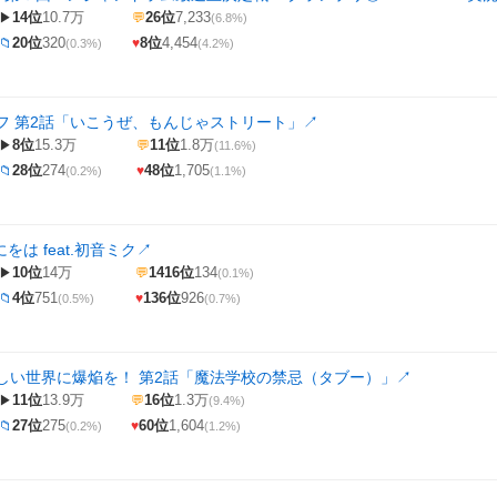
14位
10.7万
26位
7,233
▶
💬
(6.8%)
20位
320
8位
4,454
📁
♥
(0.3%)
(4.2%)
フ 第2話「いこうぜ、もんじゃストリート」
↗
8位
15.3万
11位
1.8万
▶
💬
(11.6%)
28位
274
48位
1,705
📁
♥
(0.2%)
(1.1%)
にをは feat.初音ミク
↗
10位
14万
1416位
134
▶
💬
(0.1%)
4位
751
136位
926
📁
♥
(0.5%)
(0.7%)
しい世界に爆焔を！ 第2話「魔法学校の禁忌（タブー）」
↗
11位
13.9万
16位
1.3万
▶
💬
(9.4%)
27位
275
60位
1,604
📁
♥
(0.2%)
(1.2%)