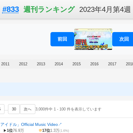
#833
週刊ランキング
2023年4月第4週
前回
次回
2011
2012
2013
2014
2015
2016
2017
201
6
...
30
次へ
3,000件中 1 - 100 件を表示しています
イドル」Official Music Video
↗
1位
76.9万
17位
1.3万
▶
💬
(1.6%)