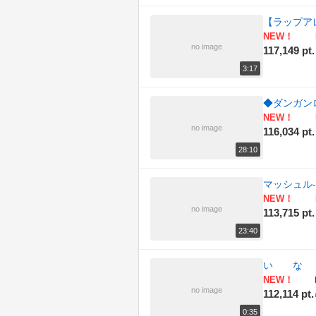
【ラップアレ
NEW！
no image
117,149 pt.
3:17
◆ダンガンロ
NEW！
no image
116,034 pt.
28:10
マッシュル-
NEW！
no image
113,715 pt.
23:40
い な
NEW！
no image
112,114 pt.
0:35