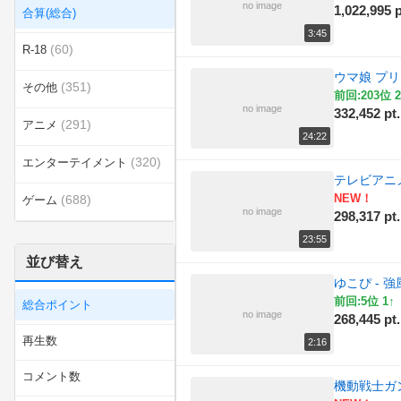
no image
1,022,995 p
合算(総合)
3:45
(60)
R-18
ウマ娘 プリ
(351)
その他
前回:203位 2
no image
332,452 pt.
(291)
アニメ
24:22
(320)
エンターテイメント
テレビアニ
NEW！
(688)
ゲーム
no image
298,317 pt.
(9)
スポーツ
23:55
並び替え
(58)
ダンス
ゆこぴ - 強
前回:5位 1↑
総合ポイント
(13)
ラジオ
no image
268,445 pt.
再生数
2:16
(7)
乗り物
コメント数
機動戦士ガ
(10)
動物