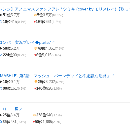
ンジ】アノニマスファンフアレ / ツミキ (cover by モリスレイ)【歌
51位
5.7万
5位
3.5万
▶
💬
(61.3%)
10位
415
194位
661
📁
♥
(0.7%)
(1.2%)
ンパ 実況プレイ◆part57
↗
58位
5.2万
49位
4,051
▶
💬
(7.8%)
224位
99
6位
5,015
📁
♥
(0.2%)
(9.6%)
MASHLE- 第2話「マッシュ・バーンデッドと不思議な迷路」
↗
18位
9.1万
29位
6,202
▶
💬
(6.8%)
90位
161
140位
920
📁
♥
(0.2%)
(1.0%)
 り 男
↗
25位
8.4万
238位
946
▶
💬
(1.1%)
35位
251
50位
1,665
📁
♥
(0.3%)
(2.0%)