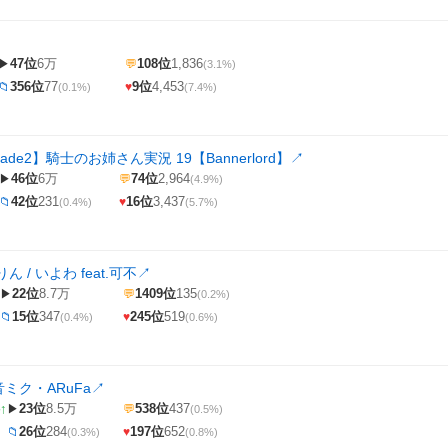
47位
6万
108位
1,836
▶
💬
(3.1%)
356位
77
9位
4,453
📁
♥
(0.1%)
(7.4%)
Blade2】騎士のお姉さん実況 19【Bannerlord】
↗
46位
6万
74位
2,964
▶
💬
(4.9%)
42位
231
16位
3,437
📁
♥
(0.4%)
(5.7%)
 / いよわ feat.可不
↗
22位
8.7万
1409位
135
▶
💬
(0.2%)
15位
347
245位
519
📁
♥
(0.4%)
(0.6%)
音ミク・ARuFa
↗
↑
23位
8.5万
538位
437
▶
💬
(0.5%)
26位
284
197位
652
📁
♥
(0.3%)
(0.8%)