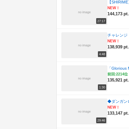
【SHIRI
NEW！
no image
144,173 pt.
27:17
チャレンジ
NEW！
no image
138,939 pt.
4:48
「Glori
前回:2214位 
no image
135,921 pt.
1:30
◆ダンガンロ
NEW！
no image
133,147 pt.
29:46