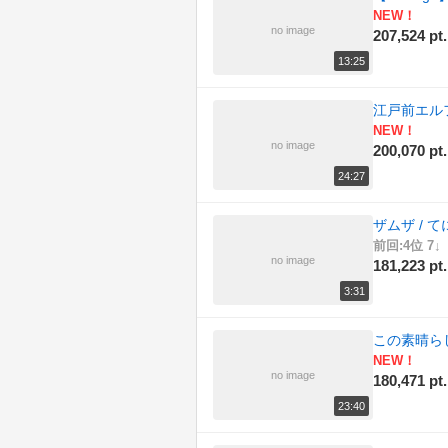
NEW！
no image
207,524 pt.
13:25
江戸前エル
NEW！
no image
200,070 pt.
24:27
ザムザ / て
前回:4位 7↓
no image
181,223 pt.
3:31
この素晴ら
NEW！
no image
180,471 pt.
23:40