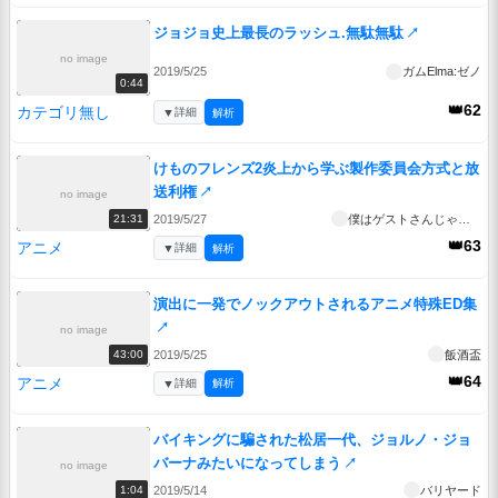
ジョジョ史上最長のラッシュ.無駄無駄
↗
no image
2019/5/25
ガムΕlma:ゼノ
0:44
👑62
カテゴリ無し
▼
詳細
解析
けものフレンズ2炎上から学ぶ製作委員会方式と放
送利権
↗
no image
2019/5/27
僕はゲストさんじゃないよ
21:31
👑63
アニメ
▼
詳細
解析
演出に一発でノックアウトされるアニメ特殊ED集
↗
no image
2019/5/25
飯酒盃
43:00
👑64
アニメ
▼
詳細
解析
バイキングに騙された松居一代、ジョルノ・ジョ
バーナみたいになってしまう
↗
no image
2019/5/14
バリヤード
1:04