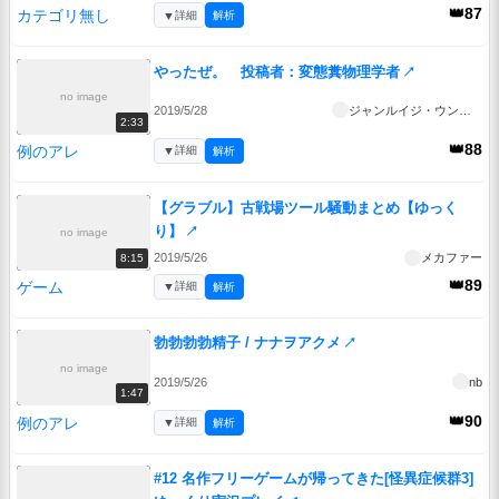
👑87
カテゴリ無し
▼
詳細
解析
やったぜ。 投稿者：変態糞物理学者
↗
no image
2019/5/28
ジャンルイジ・ウンコマンコ
2:33
👑88
例のアレ
▼
詳細
解析
【グラブル】古戦場ツール騒動まとめ【ゆっく
り】
↗
no image
2019/5/26
メカファー
8:15
👑89
ゲーム
▼
詳細
解析
勃勃勃勃精子 / ナナヲアクメ
↗
no image
2019/5/26
nb
1:47
👑90
例のアレ
▼
詳細
解析
#12 名作フリーゲームが帰ってきた[怪異症候群3]