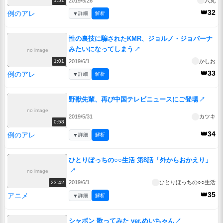
2019/5/26
六丸
1:51
👑32
例のアレ
▼
詳細
解析
性の裏技に騙されたKMR、ジョルノ・ジョバーナ
みたいになってしまう
↗
no image
2019/6/1
かしお
1:01
👑33
例のアレ
▼
詳細
解析
野獣先輩、再び中国テレビニュースにご登場
↗
no image
2019/5/31
カツキ
0:58
👑34
例のアレ
▼
詳細
解析
ひとりぼっちの○○生活 第8話「外からおかえり」
↗
no image
2019/6/1
ひとりぼっちの○○生活
23:42
👑35
アニメ
▼
詳細
解析
シャボン 歌ってみた ver.めいちゃん
↗