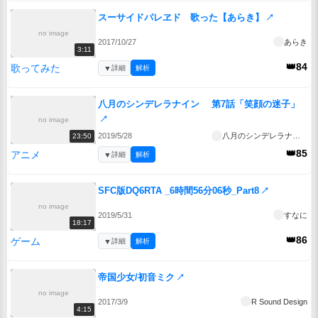
スーサイドパレヱド 歌った【あらき】
↗
no image
2017/10/27
あらき
3:11
👑84
歌ってみた
▼
詳細
解析
八月のシンデレラナイン 第7話「笑顔の迷子」
↗
no image
2019/5/28
八月のシンデレラナイン
23:50
👑85
アニメ
▼
詳細
解析
SFC版DQ6RTA _6時間56分06秒_Part8
↗
no image
2019/5/31
すなに
18:17
👑86
ゲーム
▼
詳細
解析
帝国少女/初音ミク
↗
no image
2017/3/9
R Sound Design
4:15