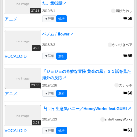
た。第02話
↗
no image
2019/6/1
揚げたわし
27:18
👑58
アニメ
▼
詳細
解析
ベノム / flower
↗
no image
2018/8/2
かいりきベア
3:23
👑59
VOCALOID
▼
詳細
解析
「ジョジョの奇妙な冒険 黄金の風」３１話を見た
海外の反応
↗
no image
2019/5/26
スナッチ
23:53
👑60
アニメ
▼
詳細
解析
┗|∵|┓生意気ハニー／HoneyWorks feat.GUMI
↗
no image
2019/5/23
shito/HoneyWorks
3:58
👑61
VOCALOID
▼
詳細
解析