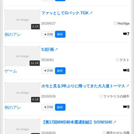
ファッとしてOバック.TGK
↗
no image
2019/5/27
Hachiga
2:15
👑7
例のアレ
▼
詳細
解析
S3計画
↗
no image
2016/9/1
ゲスト
11:16
👑8
ゲーム
▼
詳細
解析
ホモと見る3年ぶりに帰ってきた大入道トーマス
↗
no image
2019/5/26
ファラリスの雄牛
0:18
👑9
例のアレ
▼
詳細
解析
【第17回MMD杯本選遅刻組】SO!N!SHI!
↗
no image
2016/8/16
残念ながら当職