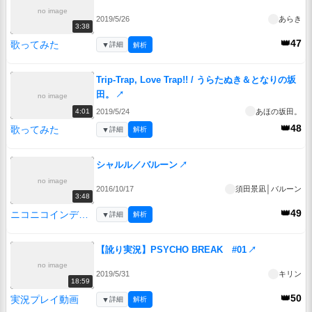
no image
2019/5/26
あらき
3:38
👑47
歌ってみた
▼
詳細
解析
Trip-Trap, Love Trap!! / うらたぬき＆となりの坂
田。
↗
no image
2019/5/24
あほの坂田。
4:01
👑48
歌ってみた
▼
詳細
解析
シャルル／バルーン
↗
no image
2016/10/17
須田景凪│バルーン
3:48
👑49
ニコニコインディーズ
▼
詳細
解析
【訛り実況】PSYCHO BREAK #01
↗
no image
2019/5/31
キリン
18:59
👑50
実況プレイ動画
▼
詳細
解析