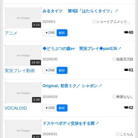
みるタイツ 第4話「はたらくタイツ」
↗
no image
2019/6/1
ショートアニメシリーズ『みるタイツ』
4:10
👑40
アニメ
▼
詳細
解析
◆どうぶつの森e+ 実況プレイ◆part136
↗
no image
2019/5/30
稲葉百万鉄
19:40
👑41
実況プレイ動画
▼
詳細
解析
Original, 初音ミク／ シャボン
↗
no image
2019/5/29
蜂屋ななし
3:49
👑42
VOCALOID
▼
詳細
解析
ドスケベボディ交渉をする茜
↗
no image
2019/5/31
ことらん
4:21