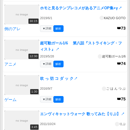
ホモと見るテンプレコメがあるアニメOP集+γ
↗
no image
2019/6/1
KAZUO GOTO
30:15
👑73
例のアレ
▼
詳細
解析
超可動ガール1/6 第八話『ストライキング・フ
ィスト』
↗
no image
2019/5/28
超可動ガール1/6
12:30
👑74
アニメ
▼
詳細
解析
吹 っ 切 コ ダ ッ ク
↗
no image
2016/9/7
ご は ん つ ぶ
1:30
👑75
ゲーム
▼
詳細
解析
エンヴィキャットウォーク 歌ってみた【りぶ】
↗
no image
2011/10/24
りぶ
3:45