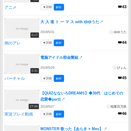
👑43
アニメ
▼
詳細
解析
大 入 道 ト ー マ ス with ゆゆうた
↗
no image
2019/5/31
ゆゆうた
0:17
👑44
例のアレ
▼
詳細
解析
電脳アイドル部金髪組
↗
no image
2019/5/29
びょん
0:31
👑45
バーチャル
▼
詳細
解析
【QUIZなないろDREAMS】◆30代 はじめての
恋愛◆part1
↗
no image
2019/5/27
稲葉百万鉄
27:09
👑46
実況プレイ動画
▼
詳細
解析
MONSTER 歌った【あらき × Mes】
↗