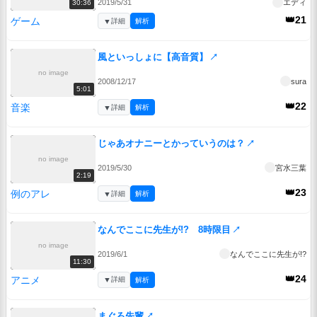
2019/5/31
エディ
30:36
👑21
ゲーム
▼
詳細
解析
風といっしょに【高音質】
↗
no image
2008/12/17
sura
5:01
👑22
音楽
▼
詳細
解析
じゃあオナニーとかっていうのは？
↗
no image
2019/5/30
宮水三葉
2:19
👑23
例のアレ
▼
詳細
解析
なんでここに先生が!? 8時限目
↗
no image
2019/6/1
なんでここに先生が!?
11:30
👑24
アニメ
▼
詳細
解析
まぐろ先輩
↗