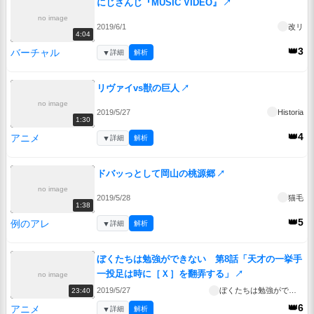
にじさんじ『MUSIC VIDEO』
↗
no image
2019/6/1
改リ
4:04
👑3
バーチャル
▼
詳細
解析
リヴァイvs獣の巨人
↗
no image
2019/5/27
Historia
1:30
👑4
アニメ
▼
詳細
解析
ドバッっとして岡山の桃源郷
↗
no image
2019/5/28
猫毛
1:38
👑5
例のアレ
▼
詳細
解析
ぼくたちは勉強ができない 第8話「天才の一挙手
一投足は時に［Ｘ］を翻弄する」
↗
no image
2019/5/27
ぼくたちは勉強ができない
23:40
👑6
アニメ
▼
詳細
解析