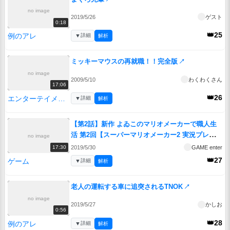
no image
2019/5/26
ゲスト
0:18
👑25
例のアレ
▼
詳細
解析
ミッキーマウスの再就職！！完全版
↗
no image
2009/5/10
わくわくさん
17:06
👑26
エンターテイメント
▼
詳細
解析
【第2話】新作 よゐこのマリオメーカーで職人生
活 第2回【スーパーマリオメーカー2 実況プレ
no image
イ】
↗
2019/5/30
GAME enter
17:30
👑27
ゲーム
▼
詳細
解析
老人の運転する車に追突されるTNOK
↗
no image
2019/5/27
かしお
0:56
👑28
例のアレ
▼
詳細
解析