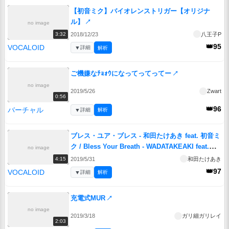
【初音ミク】バイオレンストリガー【オリジナ
ル】
↗
no image
2018/12/23
八王子P
3:32
👑95
VOCALOID
▼
詳細
解析
ご機嫌なﾁｮｫｳになってってってー
↗
no image
2019/5/26
Zwart
0:56
👑96
バーチャル
▼
詳細
解析
ブレス・ユア・ブレス - 和田たけあき feat. 初音ミ
ク / Bless Your Breath - WADATAKEAKI feat.
no image
Hatsune Miku
↗
2019/5/31
和田たけあき
4:15
👑97
VOCALOID
▼
詳細
解析
充電式MUR
↗
no image
2019/3/18
ガリ細ガリレイ
2:03