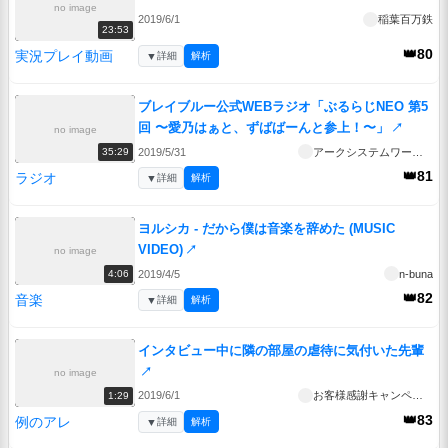
no image
2019/6/1
稲葉百万鉄
23:53
👑80
実況プレイ動画
▼
詳細
解析
ブレイブルー公式WEBラジオ「ぶるらじNEO 第5
回 〜愛乃はぁと、ずばばーんと参上！〜」
↗
no image
2019/5/31
アークシステムワークス公式動画チャンネル
35:29
👑81
ラジオ
▼
詳細
解析
ヨルシカ - だから僕は音楽を辞めた (MUSIC
VIDEO)
↗
no image
2019/4/5
n-buna
4:06
👑82
音楽
▼
詳細
解析
インタビュー中に隣の部屋の虐待に気付いた先輩
↗
no image
2019/6/1
お客様感謝キャンペーン実施中
1:29
👑83
例のアレ
▼
詳細
解析