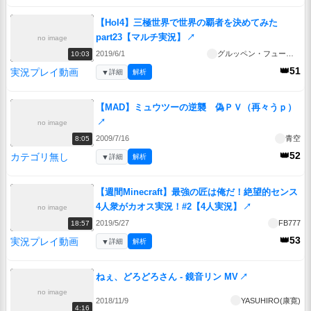
【HoI4】三極世界で世界の覇者を決めてみた
part23【マルチ実況】
↗
no image
2019/6/1
グルッペン・フューラー
10:03
👑51
実況プレイ動画
▼
詳細
解析
【MAD】ミュウツーの逆襲 偽ＰＶ（再々うｐ）
↗
no image
2009/7/16
青空
8:05
👑52
カテゴリ無し
▼
詳細
解析
【週間Minecraft】最強の匠は俺だ！絶望的センス
4人衆がカオス実況！#2【4人実況】
↗
no image
2019/5/27
FB777
18:57
👑53
実況プレイ動画
▼
詳細
解析
ねぇ、どろどろさん - 鏡音リン MV
↗
no image
2018/11/9
YASUHIRO(康寛)
4:16