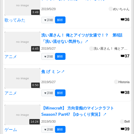
no image
2019/5/29
めいちゃん
3:49
👑36
歌ってみた
▼
詳細
解析
洗い屋さん！ 俺とアイツが女湯で！？ 第8話
「洗い流せない気持ち」
↗
no image
2019/5/27
洗い屋さん！ 俺とアイツが女湯で！？
4:45
👑37
アニメ
▼
詳細
解析
焦 げ ミ ン
↗
no image
2019/5/27
Historia
0:50
👑38
アニメ
▼
詳細
解析
【Minecraft】 方向音痴のマインクラフト
Season7 Part47 【ゆっくり実況】
↗
no image
2019/5/30
Bell
14:24
👑39
ゲーム
▼
詳細
解析