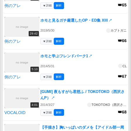
👑65
例のアレ
▼
詳細
解析
ホモと見るガチ厳選したOP・ED集 XIII
↗
no image
2019/5/30
カブトガニ
29:42
👑66
例のアレ
▼
詳細
解析
ホモと学ぶフレンドパーク1
↗
no image
2014/5/31
CL
5:10
👑67
例のアレ
▼
詳細
解析
[GUMI] 夜もすがら君想ふ / TOKOTOKO（西沢さ
んP）
↗
no image
2014/3/27
TOKOTOKO（西沢さんP）
4:01
👑68
VOCALOID
▼
詳細
解析
【手描き】胸いっぱいのダメを【アイドル部一周