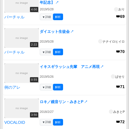
年記念】
↗
no image
2019/5/28
おり
4:00
👑69
バーチャル
▼
詳細
解析
ダイエット生徒会
↗
no image
2019/5/28
ナナイロヒイロ
2:22
👑70
バーチャル
▼
詳細
解析
イキスギラッシュ先輩 アニメ再現
↗
no image
2019/5/26
ぱせり
0:55
👑71
例のアレ
▼
詳細
解析
ロキ／鏡音リン・みきとP
↗
no image
2018/2/27
みきとP
3:50
👑72
VOCALOID
▼
詳細
解析