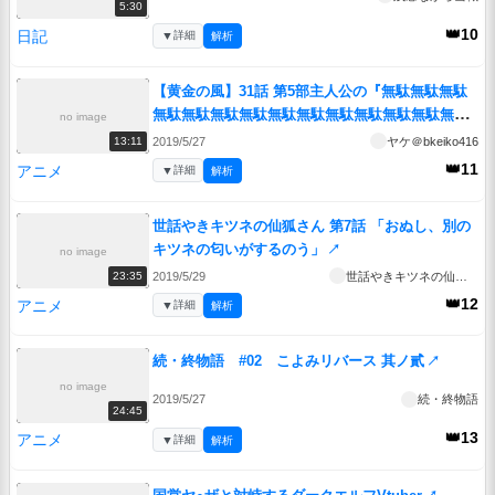
5:30
👑10
日記
▼
詳細
解析
【黄金の風】31話 第5部主人公の『無駄無駄無駄
無駄無駄無駄無駄無駄無駄無駄無駄無駄無駄無
no image
駄』
↗
2019/5/27
ヤケ＠bkeiko416
13:11
👑11
アニメ
▼
詳細
解析
世話やきキツネの仙狐さん 第7話 「おぬし、別の
キツネの匂いがするのう」
↗
no image
2019/5/29
世話やきキツネの仙狐さん
23:35
👑12
アニメ
▼
詳細
解析
続・終物語 #02 こよみリバース 其ノ貳
↗
no image
2019/5/27
続・終物語
24:45
👑13
アニメ
▼
詳細
解析