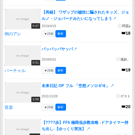
【再録】 ワザップの嘘技に騙されたキッズ、ジョ
ルノ・ジョバーナみたいになってしまう
↗
no image
2019/4/19
問質μ
0:47
👑18
例のアレ
▼
詳細
解析
パッパッパヤッパ
↗
no image
2019/5/31
風鈴。
0:51
👑19
バーチャル
▼
詳細
解析
未来日記 OP フル 「空想メソロギヰ」
↗
no image
2011/12/28
ゲスト
3:58
👑20
音楽
▼
詳細
解析
【????歩】FF6 極限低歩数攻略 -ドアタイマー持
ち出し-【ゆっくり実況】
↗
no image