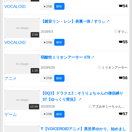
👑54
VOCALOID
▼
詳細
解析
【鏡音リン・レン】表裏一体 / すりぃ
↗
no image
2018/5/3
すりぃ
3:56
👑55
VOCALOID
▼
詳細
解析
弱酸性ミリオンアーサー #78
↗
no image
2019/5/29
ミリオンアーサー
1:30
👑56
アニメ
▼
詳細
解析
【DQ3】ドラクエ3：そうりょちゃんの僧侶縛り
_07【ゆっくり実況】
↗
no image
2019/5/28
アズみ＠ミーちゃんの人
10:00
👑57
ゲーム
▼
詳細
解析
∇【VOICEROIDアニメ】異世界ゆかり、始めまし