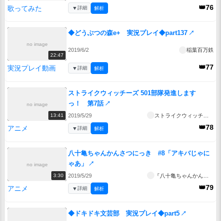
👑76
歌ってみた
▼
詳細
解析
◆どうぶつの森e+ 実況プレイ◆part137
↗
no image
2019/6/2
稲葉百万鉄
22:47
👑77
実況プレイ動画
▼
詳細
解析
ストライクウィッチーズ 501部隊発進します
っ！ 第7話
↗
no image
2019/5/29
ストライクウィッチーズ 501部隊発進しますっ！
13:41
👑78
アニメ
▼
詳細
解析
八十亀ちゃんかんさつにっき #8「アキバじゃに
ゃあ」
↗
no image
2019/5/29
『八十亀ちゃんかんさつにっき』
3:30
👑79
アニメ
▼
詳細
解析
◆ドキドキ文芸部 実況プレイ◆part5
↗