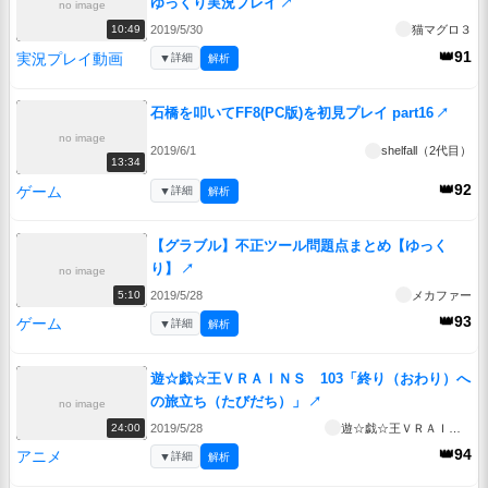
ゆっくり実況プレイ
↗
no image
2019/5/30
猫マグロ３
10:49
👑91
実況プレイ動画
▼
詳細
解析
石橋を叩いてFF8(PC版)を初見プレイ part16
↗
no image
2019/6/1
shelfall（2代目）
13:34
👑92
ゲーム
▼
詳細
解析
【グラブル】不正ツール問題点まとめ【ゆっく
り】
↗
no image
2019/5/28
メカファー
5:10
👑93
ゲーム
▼
詳細
解析
遊☆戯☆王ＶＲＡＩＮＳ 103「終り（おわり）へ
の旅立ち（たびだち）」
↗
no image
2019/5/28
遊☆戯☆王ＶＲＡＩＮＳ
24:00
👑94
アニメ
▼
詳細
解析