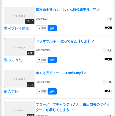
幕末志士達のくにおくん時代劇実況 完
↗
no image
2019/5/24
ei
22:15
👑29
実況プレイ動画
▼
詳細
解析
ドラマツルギー 歌ってみた【りぶ】
↗
no image
2017/10/15
りぶ
4:05
👑30
歌ってみた
▼
詳細
解析
ホモと見るトーマスremix.mp4
↗
no image
2016/12/19
RaC
0:17
👑31
例のアレ
▼
詳細
解析
ブローノ・ブチャラティさん、東山奈央のツイッ
ターに粘着してしまう
↗
no image