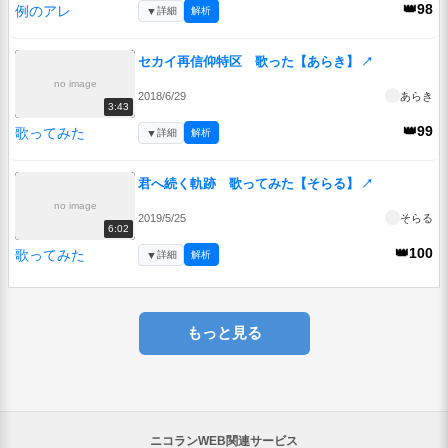
👑98
例のアレ
▼
詳細
解析
セカイ再信仰特区 歌った【あらき】
↗
no image
2018/6/29
あらき
3:43
👑99
歌ってみた
▼
詳細
解析
君へ続く軌跡 歌ってみた【そらる】
↗
no image
2019/5/25
そらる
6:02
👑100
歌ってみた
▼
詳細
解析
もっと見る
ニコランWEB関連サービス