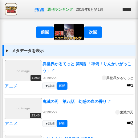
#630
週刊ランキング
2019年6月第1週
前回
次回
メタデータを表示
異世界かるてっと 第8話 「準備！りんかいがっこ
う」
↗
no image
2019/5/29
異世界かるてっと
11:50
👑1
アニメ
▼
詳細
解析
鬼滅の刃 第八話 幻惑の血の香り
↗
no image
2019/5/27
鬼滅の刃
23:40
👑2
アニメ
▼
詳細
解析