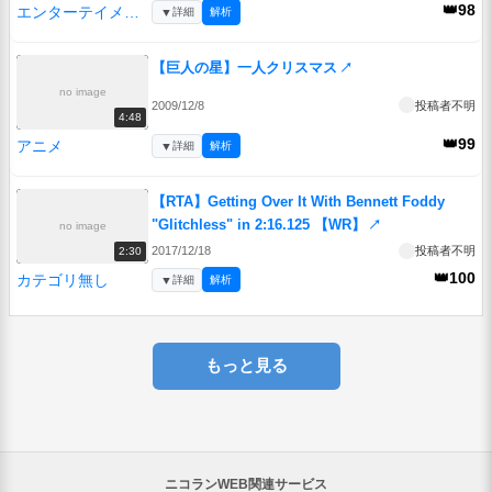
👑98
エンターテイメント
▼
詳細
解析
【巨人の星】一人クリスマス
↗
no image
2009/12/8
投稿者不明
4:48
👑99
アニメ
▼
詳細
解析
【RTA】Getting Over It With Bennett Foddy
"Glitchless" in 2:16.125 【WR】
↗
no image
2017/12/18
投稿者不明
2:30
👑100
カテゴリ無し
▼
詳細
解析
もっと見る
ニコランWEB関連サービス