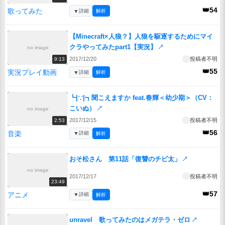
👑54
歌ってみた
▼
詳細
解析
【Minecraft×人狼？】人狼を駆逐するためにマイ
クラやってみたpart1【実況】
↗
no image
2017/12/20
投稿者不明
9:13
👑55
実況プレイ動画
▼
詳細
解析
┗|∵|┓聞こえますか feat.春輝＜幼少期＞（CV：
こいぬ）
↗
no image
2017/12/15
投稿者不明
2:53
👑56
音楽
▼
詳細
解析
おそ松さん 第11話「復讐のチビ太」
↗
no image
2017/12/17
投稿者不明
23:49
👑57
アニメ
▼
詳細
解析
unravel 歌ってみたのはメガテラ・ゼロ
↗