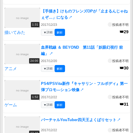
【手描き】けものフレンズOPが「止まるんじゃね
ぇぞ…」になる
↗
no image
2017/12/23
投稿者不明
1:31
👑29
描いてみた
▼
詳細
解析
血界戦線 ＆ BEYOND 第11話「妖眼幻視行 前
編」
↗
no image
2017/12/20
投稿者不明
24:00
👑30
アニメ
▼
詳細
解析
PS4/PSVita新作『キャサリン・フルボディ』第一
弾プロモ―ション映像
↗
no image
2017/12/22
投稿者不明
1:52
👑31
ゲーム
▼
詳細
解析
バーチャルYouTuber四天王よくばりセット
↗
no image
2017/12/22
投稿者不明