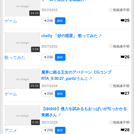
no image
2017/12/13
投稿者不明
14:10
👑25
ゲーム
▼
詳細
解析
chelly 「砂の惑星」 歌ってみた
↗
no image
2017/12/22
投稿者不明
3:59
👑26
歌ってみた
▼
詳細
解析
腐界に眠る王女のアバドーン_CGコンプ
RTA_9:30:27_part1/うんこ
↗
no image
2017/12/24
投稿者不明
25:24
👑27
ゲーム
▼
詳細
解析
【ゆゆゆ】侵入を試みるもおっぱいが引っかかる
東郷さん
↗
no image
2017/12/18
投稿者不明
0:33
👑28
アニメ
▼
詳細
解析