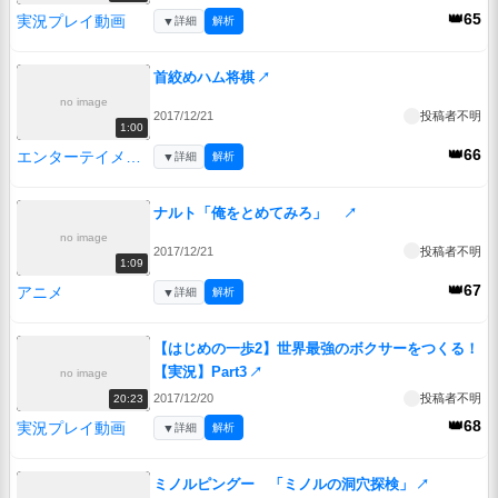
👑65
実況プレイ動画
▼
詳細
解析
首絞めハム将棋
↗
no image
2017/12/21
投稿者不明
1:00
👑66
エンターテイメント
▼
詳細
解析
ナルト「俺をとめてみろ」
↗
no image
2017/12/21
投稿者不明
1:09
👑67
アニメ
▼
詳細
解析
【はじめの一歩2】世界最強のボクサーをつくる！
【実況】Part3
↗
no image
2017/12/20
投稿者不明
20:23
👑68
実況プレイ動画
▼
詳細
解析
ミノルピングー 「ミノルの洞穴探検」
↗