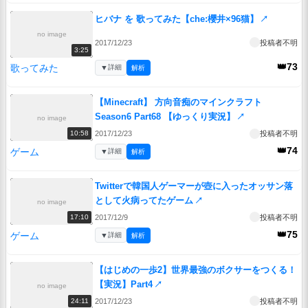
ヒバナ を 歌ってみた【che:櫻井×96猫】
↗
no image
2017/12/23
投稿者不明
3:25
👑73
歌ってみた
▼
詳細
解析
【Minecraft】 方向音痴のマインクラフト
Season6 Part68 【ゆっくり実況】
↗
no image
2017/12/23
投稿者不明
10:58
👑74
ゲーム
▼
詳細
解析
Twitterで韓国人ゲーマーが壺に入ったオッサン落
として火病ってたゲーム
↗
no image
2017/12/9
投稿者不明
17:10
👑75
ゲーム
▼
詳細
解析
【はじめの一歩2】世界最強のボクサーをつくる！
【実況】Part4
↗
no image
2017/12/23
投稿者不明
24:11