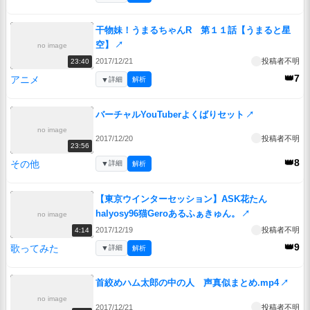
干物妹！うまるちゃんR 第１１話【うまると星
空】
↗
no image
2017/12/21
投稿者不明
23:40
👑7
アニメ
▼
詳細
解析
バーチャルYouTuberよくばりセット
↗
no image
2017/12/20
投稿者不明
23:56
👑8
その他
▼
詳細
解析
【東京ウインターセッション】ASK花たん
halyosy96猫Geroあるふぁきゅん。
↗
no image
2017/12/19
投稿者不明
4:14
👑9
歌ってみた
▼
詳細
解析
首絞めハム太郎の中の人 声真似まとめ.mp4
↗
no image
2017/12/21
投稿者不明