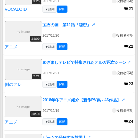
2017/12/21
投稿者不明
3:25
👑21
VOCALOID
▼
詳細
解析
宝石の国 第11話「秘密」
↗
no image
2017/12/20
投稿者不明
24:00
👑22
アニメ
▼
詳細
解析
めざましテレビで特集されたオルガ死亡シーン
↗
no image
2017/12/21
投稿者不明
2:21
👑23
例のアレ
▼
詳細
解析
2018年冬アニメ紹介【新作PV集 - 46作品】
↗
no image
2017/12/19
投稿者不明
28:18
👑24
アニメ
▼
詳細
解析
ゲームで発狂する韓国人
↗