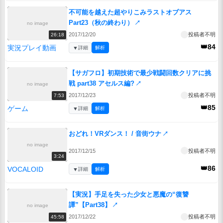
不可能を越えた超やりこみラストオブアス
Part23（秋の終わり）
↗
no image
2017/12/20
投稿者不明
26:18
👑84
実況プレイ動画
▼
詳細
解析
【サガフロ】初期技術で最少戦闘回数クリアに挑
戦 part38 アセルス編?
↗
no image
2017/12/23
投稿者不明
7:53
👑85
ゲーム
▼
詳細
解析
おどれ！VRダンス！ / 音街ウナ
↗
no image
2017/12/15
投稿者不明
3:24
👑86
VOCALOID
▼
詳細
解析
【実況】手足を失った少女と悪魔の“復讐
譚”【Part38】
↗
no image
2017/12/22
投稿者不明
45:58