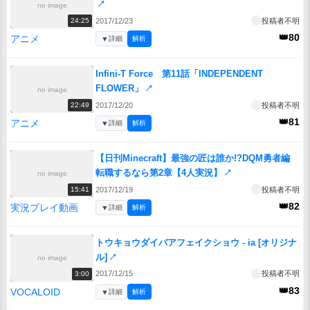
↗
no image
2017/12/23
投稿者不明
24:25
👑80
アニメ
▼
詳細
解析
Infini-T Force 第11話「INDEPENDENT
FLOWER」
↗
no image
2017/12/20
投稿者不明
22:49
👑81
アニメ
▼
詳細
解析
【日刊Minecraft】最強の匠は誰か!?DQM勇者編
転職するなら第2章【4人実況】
↗
no image
2017/12/19
投稿者不明
15:41
👑82
実況プレイ動画
▼
詳細
解析
トウキョウダイバアフェイクショウ - ia [オリジナ
ル]
↗
no image
2017/12/15
投稿者不明
3:00
👑83
VOCALOID
▼
詳細
解析