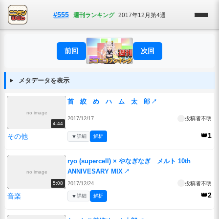
#555
週刊ランキング
2017年12月第4週
前回
次回
メタデータを表示
首 絞 め ハ ム 太 郎
↗
no image
2017/12/17
投稿者不明
4:44
👑1
その他
▼
詳細
解析
ryo (supercell) × やなぎなぎ メルト 10th
ANNIVESARY MIX
↗
no image
2017/12/24
投稿者不明
5:08
👑2
音楽
▼
詳細
解析