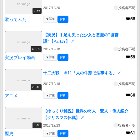
no image
2017/12/20
投稿者不明
3:56
👑58
歌ってみた
▼
詳細
解析
【実況】手足を失った少女と悪魔の“復讐
譚”【Part37】
↗
no image
2017/12/18
投稿者不明
40:39
👑59
実況プレイ動画
▼
詳細
解析
十二大戦 ＃11「人の牛蒡で法事する」
↗
no image
2017/12/18
投稿者不明
23:40
👑60
アニメ
▼
詳細
解析
【ゆっくり解説】世界の奇人・変人・偉人紹介
【クリスマス休戦】
↗
no image
2017/12/23
投稿者不明
8:48
👑61
歴史
▼
詳細
解析