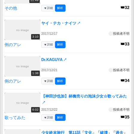
22:49
👑32
その他
▼
詳細
解析
ヤイ・テカ・ナイツ
↗
no image
2017/12/17
投稿者不明
3:10
👑33
例のアレ
▼
詳細
解析
Dr.KAGUYA
↗
no image
2017/12/21
投稿者不明
1:38
👑34
例のアレ
▼
詳細
解析
【神田沙也加】林檎売りの泡沫少女☆歌ってみた
↗
no image
2017/12/22
投稿者不明
6:02
👑35
歌ってみた
▼
詳細
解析
少女終末旅行 第11話「文化」「破壊」「過去」