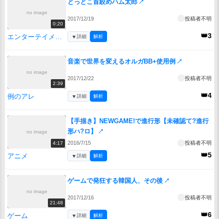
とっとこ首絞めハム太郎
↗
no image
2017/12/19
投稿者不明
0:20
👑3
エンターテイメント
▼
詳細
解析
音楽で世界を変えるオルガBB+使用例
↗
no image
2017/12/22
投稿者不明
2:39
👑4
例のアレ
▼
詳細
解析
【手描き】NEWGAME!で進行形【未確認て?進行
形ハ?ロ】
↗
no image
2016/7/15
投稿者不明
4:17
👑5
アニメ
▼
詳細
解析
ゲームで発狂する韓国人、その後
↗
no image
2017/12/16
投稿者不明
21:48
👑6
ゲーム
▼
詳細
解析