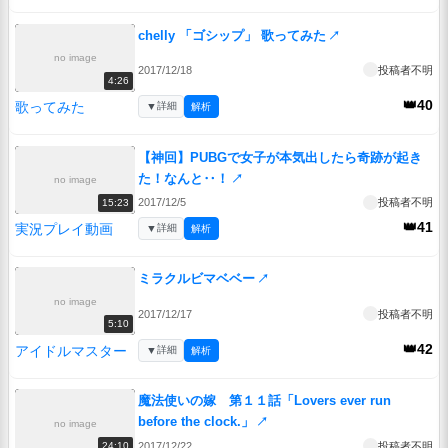
chelly 「ゴシップ」 歌ってみた
↗
no image
2017/12/18
投稿者不明
4:26
👑40
歌ってみた
▼
詳細
解析
【神回】PUBGで女子が本気出したら奇跡が起き
た！なんと‥！
↗
no image
2017/12/5
投稿者不明
15:23
👑41
実況プレイ動画
▼
詳細
解析
ミラクルビマベベー
↗
no image
2017/12/17
投稿者不明
5:10
👑42
アイドルマスター
▼
詳細
解析
魔法使いの嫁 第１１話「Lovers ever run
before the clock.」
↗
no image
2017/12/22
投稿者不明
24:10