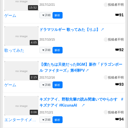
no image
2017/12/21
投稿者不明
15:52
👑91
ゲーム
▼
詳細
解析
ドラマツルギー 歌ってみた【りぶ】
↗
no image
2017/10/15
投稿者不明
4:05
👑92
歌ってみた
▼
詳細
解析
【僕たちは天使だったBGM】新作「ドラゴンボー
ル ファイターズ」第4弾PV
↗
no image
2017/12/16
投稿者不明
2:15
👑93
ゲーム
▼
詳細
解析
キズナアイ、野獣先輩の読み間違いでやらかす #
キズナアイ #KizunaAI
↗
no image
2017/12/1
投稿者不明
0:06
👑94
エンターテイメント
▼
詳細
解析