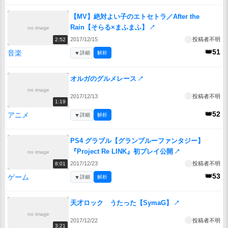
【MV】絶対よい子のエトセトラ／After the
Rain【そらる×まふまふ】
↗
no image
2017/12/15
投稿者不明
2:52
👑51
音楽
▼
詳細
解析
オルガのグルメレース
↗
no image
2017/12/13
投稿者不明
1:19
👑52
アニメ
▼
詳細
解析
PS4 グラブル【グランブルーファンタジー】
『Project Re LINK』初プレイ公開
↗
no image
2017/12/23
投稿者不明
8:01
👑53
ゲーム
▼
詳細
解析
天才ロック うたった【SymaG】
↗
no image
2017/12/22
投稿者不明
3:21