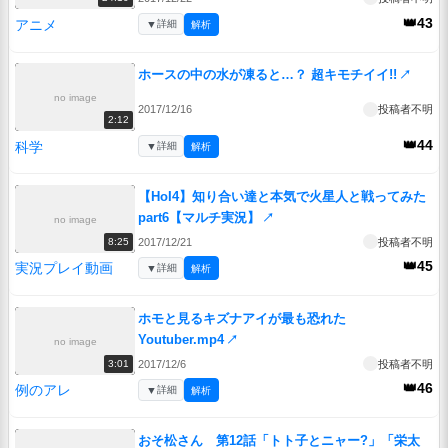
👑43
アニメ
▼
詳細
解析
ホースの中の水が凍ると…？ 超キモチイイ!!
↗
no image
2017/12/16
投稿者不明
2:12
👑44
科学
▼
詳細
解析
【HoI4】知り合い達と本気で火星人と戦ってみた
part6【マルチ実況】
↗
no image
2017/12/21
投稿者不明
8:25
👑45
実況プレイ動画
▼
詳細
解析
ホモと見るキズナアイが最も恐れた
Youtuber.mp4
↗
no image
2017/12/6
投稿者不明
3:01
👑46
例のアレ
▼
詳細
解析
おそ松さん 第12話「トト子とニャー?」「栄太