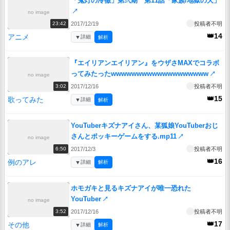
「鬼灯の冷徹」第弐期 第11話「家族/地獄の犬」
↗
no image
2017/12/19
投稿者不明
23:42
👑14
アニメ
▼
詳細
解析
『エイリアンエイリアン』をウザさMAXでコラボ
ってみたったwwwwwwwwwwwwwwwwwww
↗
no image
2017/12/16
投稿者不明
3:02
👑15
歌ってみた
▼
詳細
解析
YouTuberキズナアイさん、某狐娘YouTuberおじ
さんとポッキーゲームをする.mp11
↗
no image
2017/12/3
投稿者不明
6:50
👑16
例のアレ
▼
詳細
解析
ホモガキと見るキズナアイが唯一恐れた
YouTuber
↗
no image
2017/12/16
投稿者不明
3:52
👑17
その他
▼
詳細
解析