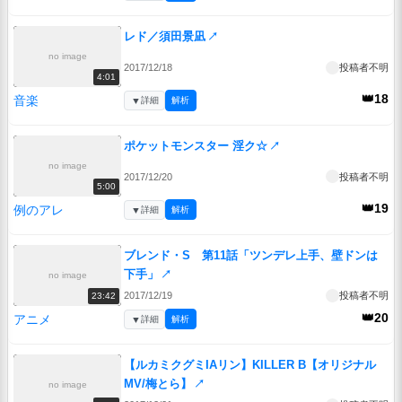
レド／須田景凪
↗
no image
2017/12/18
投稿者不明
4:01
👑18
音楽
▼
詳細
解析
ポケットモンスター 淫ク☆
↗
no image
2017/12/20
投稿者不明
5:00
👑19
例のアレ
▼
詳細
解析
ブレンド・S 第11話「ツンデレ上手、壁ドンは
下手」
↗
no image
2017/12/19
投稿者不明
23:42
👑20
アニメ
▼
詳細
解析
【ルカミクグミIAリン】KILLER B【オリジナル
MV/梅とら】
↗
no image