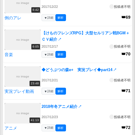
no image
2017/12/22
投稿者不明
6:42
👑69
例のアレ
▼
詳細
解析
【けものフレンズRPG】大型セルリアン戦BGM＋
ＣＶ紹介
↗
no image
2017/12/17
投稿者不明
6:05
👑70
音楽
▼
詳細
解析
◆どうぶつの森e+ 実況プレイ◆part14
↗
no image
2017/12/21
投稿者不明
23:48
👑71
実況プレイ動画
▼
詳細
解析
2018年冬アニメ紹介
↗
no image
2017/12/23
投稿者不明
41:13
👑72
アニメ
▼
詳細
解析