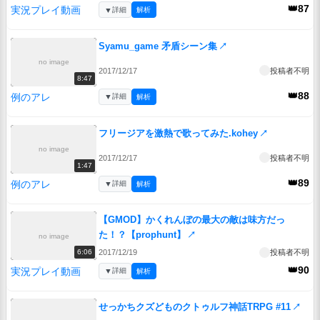
👑87
実況プレイ動画
▼
詳細
解析
Syamu_game 矛盾シーン集
↗
no image
2017/12/17
投稿者不明
8:47
👑88
例のアレ
▼
詳細
解析
フリージアを激熱で歌ってみた.kohey
↗
no image
2017/12/17
投稿者不明
1:47
👑89
例のアレ
▼
詳細
解析
【GMOD】かくれんぼの最大の敵は味方だっ
た！？【prophunt】
↗
no image
2017/12/19
投稿者不明
6:06
👑90
実況プレイ動画
▼
詳細
解析
せっかちクズどものクトゥルフ神話TRPG #11
↗