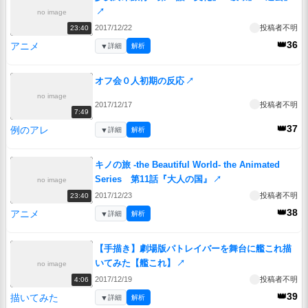
↗
no image
2017/12/22
投稿者不明
23:40
👑36
アニメ
▼
詳細
解析
オフ会０人初期の反応
↗
no image
2017/12/17
投稿者不明
7:49
👑37
例のアレ
▼
詳細
解析
キノの旅 -the Beautiful World- the Animated
Series 第11話『大人の国』
↗
no image
2017/12/23
投稿者不明
23:40
👑38
アニメ
▼
詳細
解析
【手描き】劇場版パトレイバーを舞台に艦これ描
いてみた【艦これ】
↗
no image
2017/12/19
投稿者不明
4:06
👑39
描いてみた
▼
詳細
解析