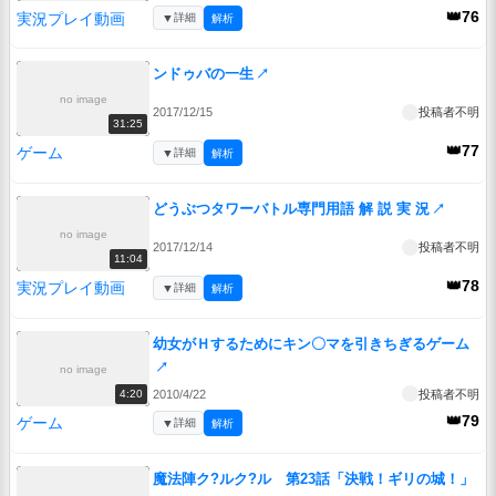
👑76
実況プレイ動画
▼
詳細
解析
ンドゥバの一生
↗
no image
2017/12/15
投稿者不明
31:25
👑77
ゲーム
▼
詳細
解析
どうぶつタワーバトル専門用語 解 説 実 況
↗
no image
2017/12/14
投稿者不明
11:04
👑78
実況プレイ動画
▼
詳細
解析
幼女がＨするためにキン〇マを引きちぎるゲーム
↗
no image
2010/4/22
投稿者不明
4:20
👑79
ゲーム
▼
詳細
解析
魔法陣ク?ルク?ル 第23話「決戦！ギリの城！」