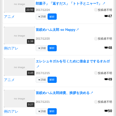
郎親子」「返すだス」「トト子とニャー?」
↗
no image
2017/12/24
投稿者不明
23:50
👑47
アニメ
▼
詳細
解析
首絞めハム太郎 so Happy
↗
no image
2017/12/20
投稿者不明
1:38
👑48
例のアレ
▼
詳細
解析
エレシュキガルを引くために借金までするオルガ
↗
no image
2017/12/15
投稿者不明
3:45
👑49
アニメ
▼
詳細
解析
首絞めハム太郎姉貴、挨拶を決める
↗
no image
2017/12/21
投稿者不明
3:27
👑50
例のアレ
▼
詳細
解析