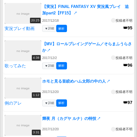
【実況】FINAL FANTASY XV 実況風プレイ 追
加part2【FF15】
↗
no image
2017/12/18
投稿者不明
20:25
👑95
実況プレイ動画
▼
詳細
解析
【MV】ロールプレイングゲーム／そらまふうらさ
か
↗
no image
2017/12/2
投稿者不明
4:38
👑96
歌ってみた
▼
詳細
解析
ホモと見る首絞めハム太郎の中の人
↗
no image
2017/12/20
投稿者不明
1:12
👑97
例のアレ
▼
詳細
解析
輝夜 月（カグヤ ルナ）の特技
↗
no image
2017/12/20
投稿者不明
3:31