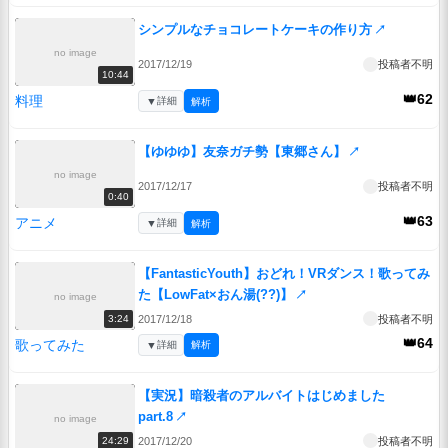
シンプルなチョコレートケーキの作り方
↗
no image
2017/12/19
投稿者不明
10:44
👑62
料理
▼
詳細
解析
【ゆゆゆ】友奈ガチ勢【東郷さん】
↗
no image
2017/12/17
投稿者不明
0:40
👑63
アニメ
▼
詳細
解析
【FantasticYouth】おどれ！VRダンス！歌ってみ
た【LowFat×おん湯(??)】
↗
no image
2017/12/18
投稿者不明
3:24
👑64
歌ってみた
▼
詳細
解析
【実況】暗殺者のアルバイトはじめました
part.8
↗
no image
2017/12/20
投稿者不明
24:29