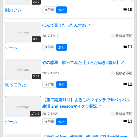
3:02
👑10
例のアレ
▼
詳細
解析
ほんで言うたったんすわ
↗
no image
2017/12/17
投稿者不明
0:12
👑11
ゲーム
▼
詳細
解析
砂の惑星 歌ってみた【うらたぬき×志麻】
↗
no image
2017/12/23
投稿者不明
3:59
👑12
歌ってみた
▼
詳細
解析
【第二期第11回】よゐこのマイクラでサバイバル
生活 2nd seasonマイクラ実況
↗
no image
2017/12/21
投稿者不明
17:42
👑13
ゲーム
▼
詳細
解析