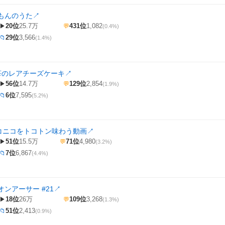
もんのうた
↗
20位
25.7万
431位
1,082
▶
💬
(0.4%)
29位
3,566
📁
(1.4%)
]苺のレアチーズケーキ
↗
56位
14.7万
129位
2,854
▶
💬
(1.9%)
6位
7,595
📁
(5.2%)
ニコニコをトコトン味わう動画
↗
51位
15.5万
71位
4,980
▶
💬
(3.2%)
7位
6,867
📁
(4.4%)
ンアーサー #21
↗
18位
26万
109位
3,268
▶
💬
(1.3%)
51位
2,413
📁
(0.9%)