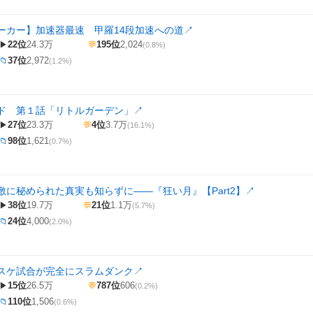
ーカー】加速器最速 甲羅14段加速への道
↗
22位
24.3万
195位
2,024
▶
💬
(0.8%)
37位
2,972
📁
(1.2%)
ド 第１話「リトルガーデン」
↗
27位
23.3万
4位
3.7万
▶
💬
(16.1%)
98位
1,621
📁
(0.7%)
敷に秘められた真実も知らずに――『狂い月』【Part2】
↗
38位
19.7万
21位
1.1万
▶
💬
(5.7%)
24位
4,000
📁
(2.0%)
スケ試合が完全にスラムダンク
↗
15位
26.5万
787位
606
▶
💬
(0.2%)
110位
1,506
📁
(0.6%)