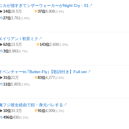
カが強すぎてシザーウォーカーがNight Cry：01
↗
14位
26.5万
37位
8,908
▶
💬
(3.4%)
27位
3,761
📁
(1.4%)
イリアン / 初音ミク
↗
62位
13.5万
143位
2,600
▶
💬
(1.9%)
3位
8,983
📁
(6.7%)
チャーtri.｢Butter-Fly｣【歌詞付き】Full.ver
↗
31位
21万
83位
4,277
▶
💬
(2.0%)
11位
5,803
📁
(2.8%)
俺フジ彼女経由で顔・身元バレする
↗
10位
33.3万
91位
4,009
▶
💬
(1.2%)
496位
430
📁
(0.1%)