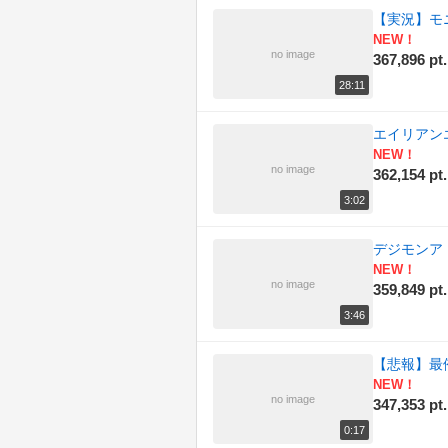
【実況】モニ
NEW！
no image
367,896 pt.
28:11
エイリアンエ
NEW！
no image
362,154 pt.
3:02
デジモンアドベン
NEW！
no image
359,849 pt.
3:46
【悲報】最
NEW！
no image
347,353 pt.
0:17