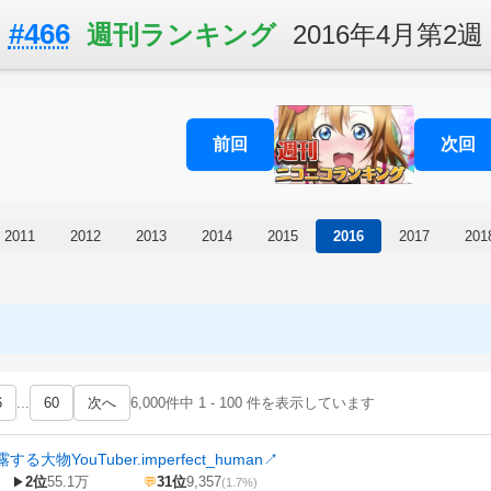
#466
週刊ランキング
2016年4月第2週
前回
次回
2011
2012
2013
2014
2015
2016
2017
201
6
...
60
次へ
6,000件中 1 - 100 件を表示しています
大物YouTuber.imperfect_human
↗
2位
55.1万
31位
9,357
▶
💬
(1.7%)