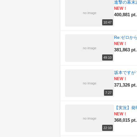
進撃の幕末
NEW！
no image
400,881 pt.
10:47
Re:ゼロ
NEW！
no image
381,863 pt.
49:10
坂本ですが
NEW！
no image
371,326 pt.
7:27
【実況】発明家
NEW！
no image
368,015 pt.
22:10