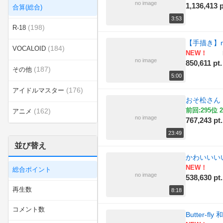
no image
1,136,413 p
合算(総合)
3:53
(198)
R-18
【手描き】m
(184)
VOCALOID
NEW！
no image
850,611 pt.
(187)
その他
5:00
(176)
アイドルマスター
おそ松さん
前回:295位 2
(162)
アニメ
no image
767,243 pt.
(198)
エンターテイメント
23:49
並び替え
(517)
カテゴリ無し
かわいいい
NEW！
総合ポイント
(158)
ゲーム
no image
538,630 pt.
再生数
8:18
(162)
スポーツ
コメント数
Butter-f
ニコニコインディーズ