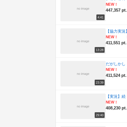
NEW！
(188)
旅行
no image
447,357 pt.
(191)
日記
4:41
(182)
東方
【協力実況】狂
NEW！
(174)
歌ってみた
no image
411,551 pt.
13:28
(197)
歴史
だがしかし
(162)
演奏してみた
NEW！
no image
411,524 pt.
(174)
科学
23:39
(229)
自然
【実況】続
(176)
踊ってみた
NEW！
no image
408,230 pt.
(180)
車載動画
29:40
(182)
音楽