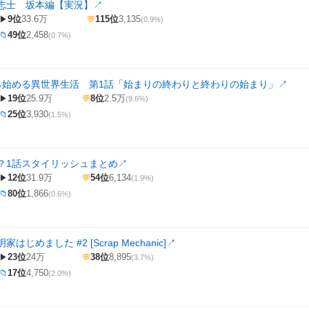
志士 坂本編【実況】
↗
9位
33.6万
115位
3,135
▶
💬
(0.9%)
49位
2,458
📁
(0.7%)
から始める異世界生活 第1話「始まりの終わりと終わりの始まり」
↗
19位
25.9万
8位
2.5万
▶
💬
(9.6%)
25位
3,930
📁
(1.5%)
？1話スタイリッシュまとめ
↗
12位
31.9万
54位
6,134
▶
💬
(1.9%)
80位
1,866
📁
(0.6%)
はじめました #2 [Scrap Mechanic]
↗
23位
24万
38位
8,895
▶
💬
(3.7%)
17位
4,750
📁
(2.0%)