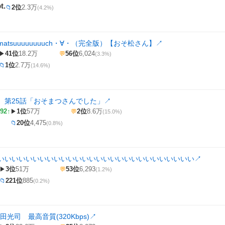
t.
2位
2.3万
📁
(4.2%)
atsuuuuuuuuch・∀・（完全版）【おそ松さん】
↗
41位
18.2万
56位
6,024
▶
💬
(3.3%)
1位
2.7万
📁
(14.6%)
 第25話「おそまつさんでした」
↗
92↑
1位
57万
2位
8.6万
▶
💬
(15.0%)
20位
4,475
📁
(0.8%)
いいいいいいいいいいいいいいいいいいいいいいいいいいいい
↗
3位
51万
53位
6,293
▶
💬
(1.2%)
221位
885
📁
(0.2%)
ly 和田光司 最高音質(320Kbps)
↗