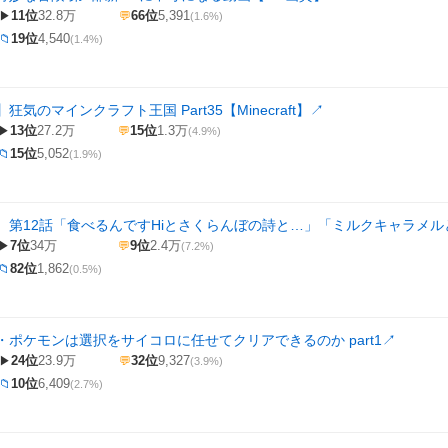
11位
32.8万
66位
5,391
▶
💬
(1.6%)
19位
4,540
📁
(1.4%)
気のマインクラフト王国 Part35【Minecraft】
↗
13位
27.2万
15位
1.3万
▶
💬
(4.9%)
15位
5,052
📁
(1.9%)
 第12話「食べるんですHiとさくらんぼの詩と…」「ミルクキャラメ
7位
34万
9位
2.4万
▶
💬
(7.2%)
82位
1,862
📁
(0.5%)
・ポケモンは選択をサイコロに任せてクリアできるのか part1
↗
24位
23.9万
32位
9,327
▶
💬
(3.9%)
10位
6,409
📁
(2.7%)