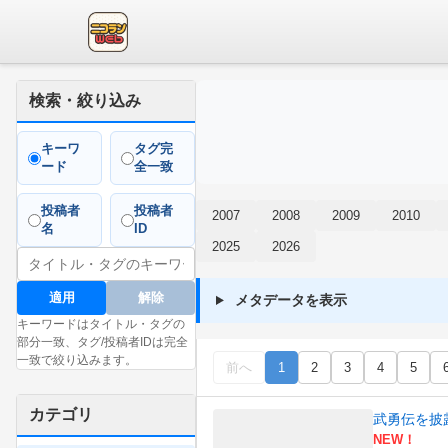
検索・絞り込み
キーワ
タグ完
ード
全一致
投稿者
投稿者
2007
2008
2009
2010
名
ID
2025
2026
適用
解除
メタデータを表示
キーワードはタイトル・タグの
部分一致、タグ/投稿者IDは完全
一致で絞り込みます。
前へ
1
2
3
4
5
カテゴリ
武勇伝を披露する
NEW！