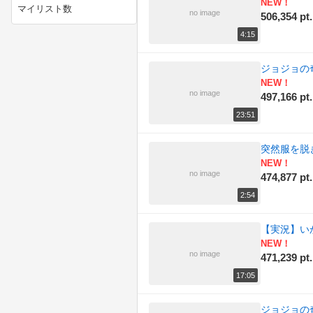
(185)
NEW！
マイリスト数
no image
506,354 pt.
(206)
ニコニコ動画講座
4:15
(198)
ニコニコ手芸部
ジョジョの
NEW！
(175)
ニコニコ技術部
no image
497,166 pt.
23:51
(175)
ラジオ
突然服を脱
(180)
作ってみた
NEW！
no image
474,877 pt.
(156)
例のアレ
2:54
(173)
動物
【実況】い
(164)
描いてみた
NEW！
no image
471,239 pt.
(160)
政治
17:05
(169)
料理
ジョジョの