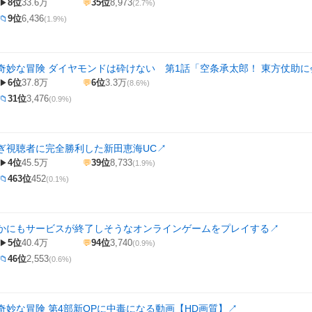
8位
33.6万
35位
8,973
▶
💬
(2.7%)
9位
6,436
📁
(1.9%)
奇妙な冒険 ダイヤモンドは砕けない 第1話「空条承太郎！ 東方仗助に
6位
37.8万
6位
3.3万
▶
💬
(8.6%)
31位
3,476
📁
(0.9%)
ぎ視聴者に完全勝利した新田恵海UC
↗
4位
45.5万
39位
8,733
▶
💬
(1.9%)
463位
452
📁
(0.1%)
かにもサービスが終了しそうなオンラインゲームをプレイする
↗
5位
40.4万
94位
3,740
▶
💬
(0.9%)
46位
2,553
📁
(0.6%)
奇妙な冒険 第4部新OPに中毒になる動画【HD画質】
↗