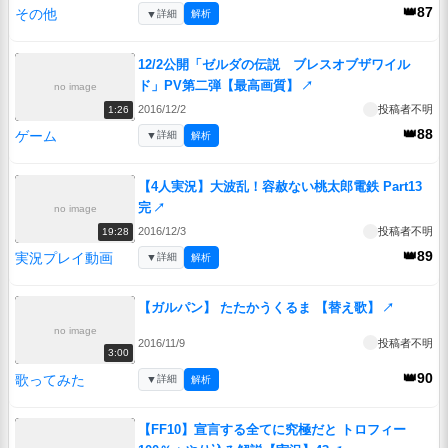
👑87
その他
▼
詳細
解析
12/2公開「ゼルダの伝説 ブレスオブザワイル
ド」PV第二弾【最高画質】
↗
no image
2016/12/2
投稿者不明
1:26
👑88
ゲーム
▼
詳細
解析
【4人実況】大波乱！容赦ない桃太郎電鉄 Part13
完
↗
no image
2016/12/3
投稿者不明
19:28
👑89
実況プレイ動画
▼
詳細
解析
【ガルパン】 たたかうくるま 【替え歌】
↗
no image
2016/11/9
投稿者不明
3:00
👑90
歌ってみた
▼
詳細
解析
【FF10】宣言する全てに究極だと トロフィー