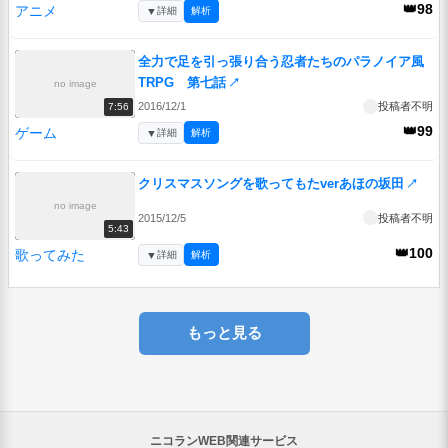
👑98
アニメ
▼
詳細
解析
全力で足を引っ張り合う忍者たちのパラノイア風
TRPG 第七話
↗
no image
2016/12/1
投稿者不明
7:56
👑99
ゲーム
▼
詳細
解析
クリスマスソングを歌ってもたverあほの坂田
↗
no image
2015/12/5
投稿者不明
5:43
👑100
歌ってみた
▼
詳細
解析
もっと見る
ニコランWEB関連サービス