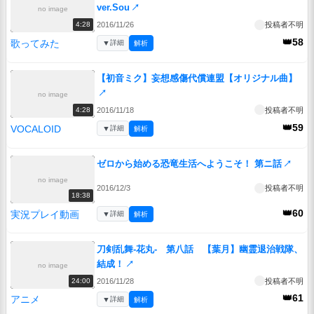
ver.Sou
↗
no image
2016/11/26
投稿者不明
4:28
👑58
歌ってみた
▼
詳細
解析
【初音ミク】妄想感傷代償連盟【オリジナル曲】
↗
no image
2016/11/18
投稿者不明
4:28
👑59
VOCALOID
▼
詳細
解析
ゼロから始める恐竜生活へようこそ！ 第ニ話
↗
no image
2016/12/3
投稿者不明
18:38
👑60
実況プレイ動画
▼
詳細
解析
刀剣乱舞-花丸- 第八話 【葉月】幽霊退治戦隊、
結成！
↗
no image
2016/11/28
投稿者不明
24:00
👑61
アニメ
▼
詳細
解析