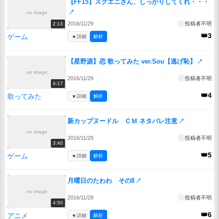
【FF15】スクエニさん、しっかりしてくれ・・・
↗
no image
2016/11/29
投稿者不明
2:13
👑3
ゲーム
▼
詳細
解析
【星野源】恋 歌ってみた ver.Sou【逃げ恥】
↗
no image
2016/11/29
投稿者不明
4:17
👑4
歌ってみた
▼
詳細
解析
新カップヌードル ＣＭ ネタバレ注意
↗
no image
2016/11/29
投稿者不明
3:40
👑5
ゲーム
▼
詳細
解析
月曜日のたわわ その8
↗
no image
2016/11/28
投稿者不明
4:50
👑6
アニメ
▼
詳細
解析