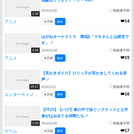
弱酸性ミリオンアーサー #43
↗
no image
2016/11/30
投稿者不明
1:30
👑14
アニメ
▼
詳細
解析
はがねオーケストラ 第8話「マキさんとは絶交で
す」
↗
no image
2016/11/28
投稿者不明
4:00
👑15
アニメ
▼
詳細
解析
【耳かきボイス】ロリっ子が耳かきしてくれる音
声
↗
no image
2016/12/2
投稿者不明
26:17
👑16
エンターテイメント
▼
詳細
解析
【FF15】【バグ】車の中で泳ぐノクティスと上半
身がはみ出てる仲間たち
↗
no image
2016/11/30
投稿者不明
2:50
👑17
ゲーム
▼
詳細
解析