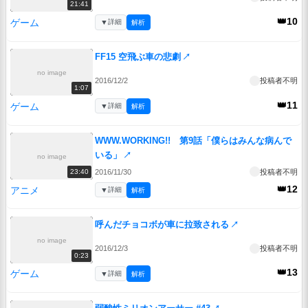
21:41
👑10
ゲーム
▼
詳細
解析
FF15 空飛ぶ車の悲劇
↗
no image
2016/12/2
投稿者不明
1:07
👑11
ゲーム
▼
詳細
解析
WWW.WORKING!! 第9話「僕らはみんな病んで
いる」
↗
no image
2016/11/30
投稿者不明
23:40
👑12
アニメ
▼
詳細
解析
呼んだチョコボが車に拉致される
↗
no image
2016/12/3
投稿者不明
0:23
👑13
ゲーム
▼
詳細
解析