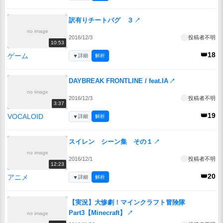
訳有りチートバグ ３
↗
no image
2016/12/3
投稿者不明
10:53
👑18
ゲーム
▼
詳細
解析
DAYBREAK FRONTLINE / feat.IA
↗
no image
2016/12/3
投稿者不明
3:37
👑19
VOCALOID
▼
詳細
解析
スイレン シーン集 その１
↗
no image
2016/12/1
投稿者不明
12:23
👑20
アニメ
▼
詳細
解析
【実況】大惨劇！マインクラフト冒険隊
Part3【Minecraft】
↗
no image