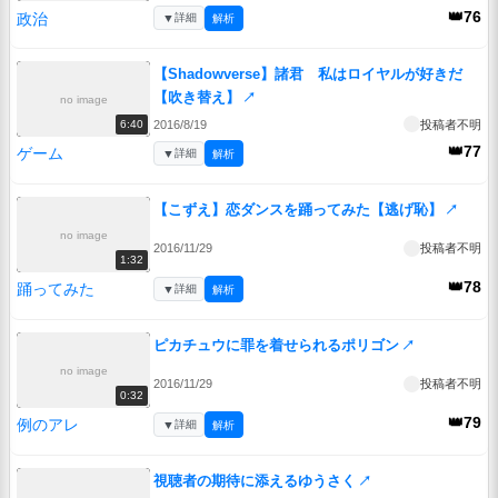
👑76
政治
▼
詳細
解析
【Shadowverse】諸君 私はロイヤルが好きだ
【吹き替え】
↗
no image
2016/8/19
投稿者不明
6:40
👑77
ゲーム
▼
詳細
解析
【こずえ】恋ダンスを踊ってみた【逃げ恥】
↗
no image
2016/11/29
投稿者不明
1:32
👑78
踊ってみた
▼
詳細
解析
ピカチュウに罪を着せられるポリゴン
↗
no image
2016/11/29
投稿者不明
0:32
👑79
例のアレ
▼
詳細
解析
視聴者の期待に添えるゆうさく
↗