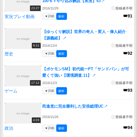
100％＋やり込み解説【実況】43
↗
no image
2016/11/29
投稿者不明
23:27
👑91
実況プレイ動画
▼
詳細
解析
【ゆっくり解説】世界の奇人・変人・偉人紹介
【源義経】
↗
no image
2016/12/4
投稿者不明
9:21
👑92
歴史
▼
詳細
解析
【ポケモンSM】初代統一PT「サンドパン」が可
愛くて強い【環境調査.11】
↗
no image
2016/12/3
投稿者不明
17:12
👑93
ゲーム
▼
詳細
解析
民進党に完全勝利した安倍総理UC
↗
no image
2016/11/26
投稿者不明
4:03
👑94
政治
▼
詳細
解析