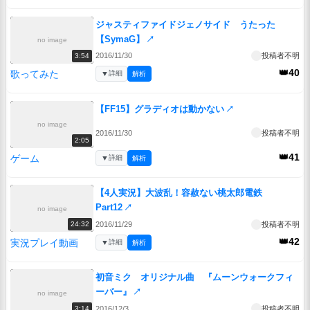
ジャスティファイドジェノサイド うたった
【SymaG】
↗
no image
2016/11/30
投稿者不明
3:54
👑40
歌ってみた
▼
詳細
解析
【FF15】グラディオは動かない
↗
no image
2016/11/30
投稿者不明
2:05
👑41
ゲーム
▼
詳細
解析
【4人実況】大波乱！容赦ない桃太郎電鉄
Part12
↗
no image
2016/11/29
投稿者不明
24:32
👑42
実況プレイ動画
▼
詳細
解析
初音ミク オリジナル曲 『ムーンウォークフィ
ーバー』
↗
no image
2016/12/3
投稿者不明
3:14