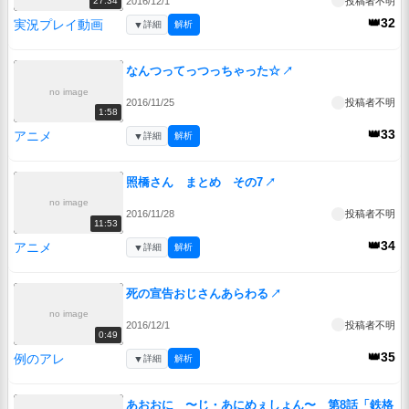
2016/12/1
投稿者不明
27:34
👑32
実況プレイ動画
▼
詳細
解析
なんつってっつっちゃった☆
↗
no image
2016/11/25
投稿者不明
1:58
👑33
アニメ
▼
詳細
解析
照橋さん まとめ その7
↗
no image
2016/11/28
投稿者不明
11:53
👑34
アニメ
▼
詳細
解析
死の宣告おじさんあらわる
↗
no image
2016/12/1
投稿者不明
0:49
👑35
例のアレ
▼
詳細
解析
あおおに 〜じ・あにめぇしょん〜 第8話「鉄格