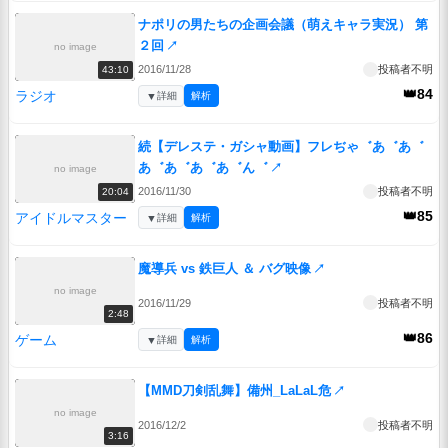
ナポリの男たちの企画会議（萌えキャラ実況） 第
２回
↗
no image
2016/11/28
投稿者不明
43:10
👑84
ラジオ
▼
詳細
解析
続【デレステ・ガシャ動画】フレぢゃ゛あ゛あ゛
あ゛あ゛あ゛あ゛ん゛
↗
no image
2016/11/30
投稿者不明
20:04
👑85
アイドルマスター
▼
詳細
解析
魔導兵 vs 鉄巨人 ＆ バグ映像
↗
no image
2016/11/29
投稿者不明
2:48
👑86
ゲーム
▼
詳細
解析
【MMD刀剣乱舞】備州_LaLaL危
↗
no image
2016/12/2
投稿者不明
3:16