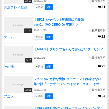
2016/11/30
投稿者不明
23:19
👑21
実況プレイ動画
▼
詳細
解析
【BF1】シャベルは塹壕戦にて最強
part01【VOICEROID+実況】
↗
no image
2016/11/30
投稿者不明
11:25
👑22
ゲーム
▼
詳細
解析
【ＭＭＤ】プリンツちゃんでおねがいダーリン
↗
no image
2016/12/1
投稿者不明
3:13
👑23
その他
▼
詳細
解析
ジョジョの奇妙な冒険 ダイヤモンドは砕けない
第35話「アナザーワン バイツァ・ダスト その1」
no image
↗
2016/11/28
投稿者不明
23:51
👑24
アニメ
▼
詳細
解析
【羽生結弦】恋ダンス踊ってみた【フィギュアス