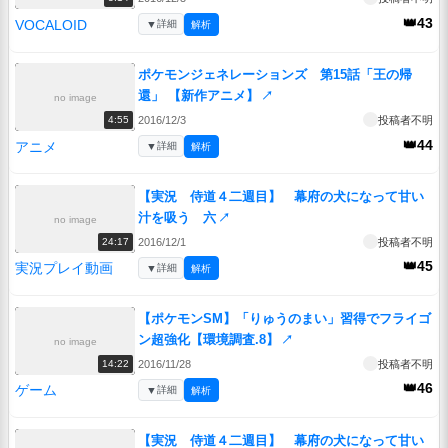
👑43
VOCALOID
▼
詳細
解析
ポケモンジェネレーションズ 第15話「王の帰
還」 【新作アニメ】
↗
no image
2016/12/3
投稿者不明
4:55
👑44
アニメ
▼
詳細
解析
【実況 侍道４二週目】 幕府の犬になって甘い
汁を吸う 六
↗
no image
2016/12/1
投稿者不明
24:17
👑45
実況プレイ動画
▼
詳細
解析
【ポケモンSM】「りゅうのまい」習得でフライゴ
ン超強化【環境調査.8】
↗
no image
2016/11/28
投稿者不明
14:22
👑46
ゲーム
▼
詳細
解析
【実況 侍道４二週目】 幕府の犬になって甘い