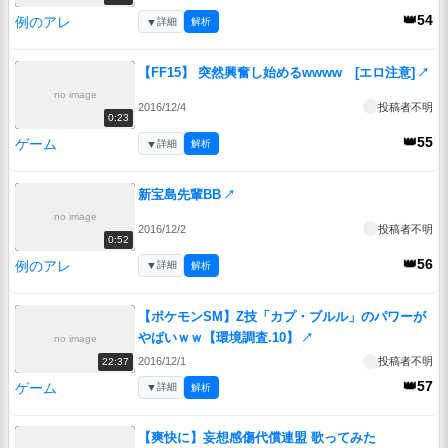
👑54
例のアレ
▼
詳細
解析
【FF15】 突然興奮し始めるwwww [エロ注意]
↗
no image
2016/12/4
投稿者不明
0:23
👑55
ゲーム
▼
詳細
解析
新宝島先輩BB
↗
no image
2016/12/2
投稿者不明
0:52
👑56
例のアレ
▼
詳細
解析
【ポケモンSM】Z技「カプ・ブルル」のパワーが
やばいｗｗ【環境調査.10】
↗
no image
2016/12/1
投稿者不明
22:37
👑57
ゲーム
▼
詳細
解析
【爽快に】妄想感傷代償連盟 歌ってみた