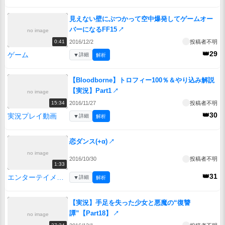
見えない壁にぶつかって空中爆発してゲームオー
バーになるFF15
↗
no image
2016/12/2
投稿者不明
0:41
👑29
ゲーム
▼
詳細
解析
【Bloodborne】トロフィー100％＆やり込み解説
【実況】Part1
↗
no image
2016/11/27
投稿者不明
15:34
👑30
実況プレイ動画
▼
詳細
解析
恋ダンス(+α)
↗
no image
2016/10/30
投稿者不明
1:33
👑31
エンターテイメント
▼
詳細
解析
【実況】手足を失った少女と悪魔の“復讐
譚”【Part18】
↗
no image