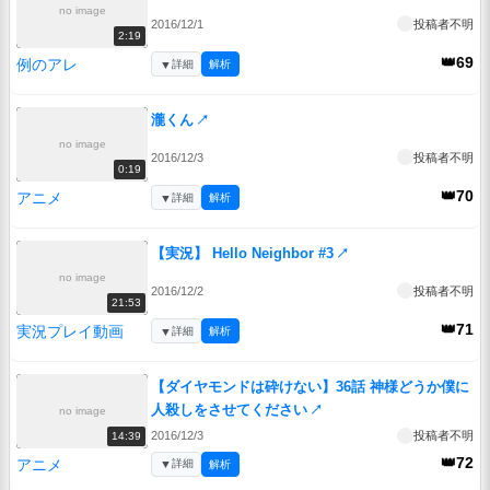
no image
2016/12/1
投稿者不明
2:19
👑69
例のアレ
▼
詳細
解析
瀧くん
↗
no image
2016/12/3
投稿者不明
0:19
👑70
アニメ
▼
詳細
解析
【実況】 Hello Neighbor #3
↗
no image
2016/12/2
投稿者不明
21:53
👑71
実況プレイ動画
▼
詳細
解析
【ダイヤモンドは砕けない】36話 神様どうか僕に
人殺しをさせてください
↗
no image
2016/12/3
投稿者不明
14:39
👑72
アニメ
▼
詳細
解析