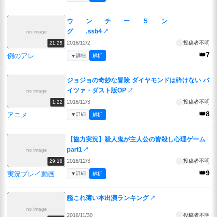
ウ ン チ ー ５ ン
グ .ssb4
↗
no image
2016/12/2
投稿者不明
21:25
👑7
例のアレ
▼
詳細
解析
ジョジョの奇妙な冒険 ダイヤモンドは砕けない バ
イツァ・ダスト版OP
↗
no image
2016/12/3
投稿者不明
1:22
👑8
アニメ
▼
詳細
解析
【協力実況】殺人鬼が主人公の皆殺し心理ゲーム
part1
↗
no image
2016/12/3
投稿者不明
29:18
👑9
実況プレイ動画
▼
詳細
解析
艦これ薄い本出演ランキング
↗
no image
2016/11/30
投稿者不明