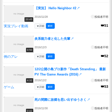
【実況】 Hello Neighbor #2
↗
no image
2016/11/28
投稿者不明
20:45
👑51
実況プレイ動画
▼
詳細
解析
炎系能力者と化した先輩
↗
no image
2016/12/3
投稿者不明
0:50
👑52
例のアレ
▼
詳細
解析
12/2公開小島プロ新作「Death Stranding」 最新
PV The Game Awards (2016)
↗
no image
2016/12/2
投稿者不明
4:32
👑53
ゲーム
▼
詳細
解析
死の間際に故郷を思い出すゆうさく
↗
no image
2016/11/30
投稿者不明
0:42