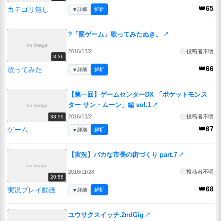
👑65
カテゴリ無し
▼
詳細
解析
?「罰ゲーム」歌ってみたぬき。
↗
no image
2016/12/2
投稿者不明
3:36
👑66
歌ってみた
▼
詳細
解析
【第一回】ゲームセンターDX 「ポケットモンス
ター サン・ムーン」編 vol.1
↗
no image
2016/12/2
投稿者不明
38:59
👑67
ゲーム
▼
詳細
解析
【実況】バカな市長の街づくり part.7
↗
no image
2016/11/28
投稿者不明
20:58
👑68
実況プレイ動画
▼
詳細
解析
ユウサクスイッチ.2ndGig
↗