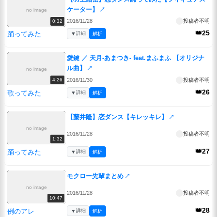
ケーター】
↗
no image
2016/11/28
投稿者不明
0:32
👑25
踊ってみた
▼
詳細
解析
愛鍵 ／ 天月-あまつき- feat.まふまふ 【オリジナ
ル曲】
↗
no image
2016/11/30
投稿者不明
4:26
👑26
歌ってみた
▼
詳細
解析
【藤井隆】恋ダンス【キレッキレ】
↗
no image
2016/11/28
投稿者不明
1:32
👑27
踊ってみた
▼
詳細
解析
モクロー先輩まとめ
↗
no image
2016/11/28
投稿者不明
10:47
👑28
例のアレ
▼
詳細
解析