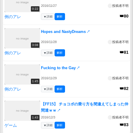
no image
2016/11/27
投稿者不明
0:22
👑80
例のアレ
▼
詳細
解析
Hopes and NastyDreams
↗
no image
2016/11/28
投稿者不明
3:08
👑81
例のアレ
▼
詳細
解析
Fucking to the Gay
↗
no image
2016/11/29
投稿者不明
1:45
👑82
例のアレ
▼
詳細
解析
【FF15】 チョコボの乗り方を間違えてしまった仲
間達ｗｗ
↗
no image
2016/12/3
投稿者不明
1:43
👑83
ゲーム
▼
詳細
解析