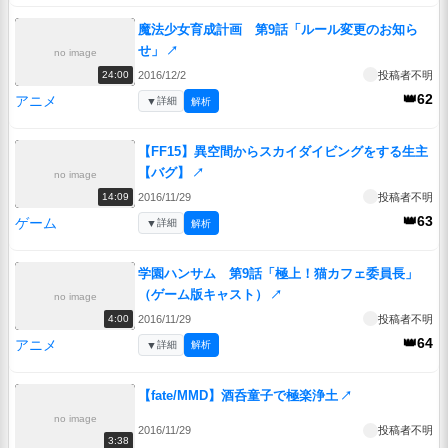
魔法少女育成計画 第9話「ルール変更のお知ら
せ」
↗
no image
2016/12/2
投稿者不明
24:00
👑62
アニメ
▼
詳細
解析
【FF15】異空間からスカイダイビングをする生主
【バグ】
↗
no image
2016/11/29
投稿者不明
14:09
👑63
ゲーム
▼
詳細
解析
学園ハンサム 第9話「極上！猫カフェ委員長」
（ゲーム版キャスト）
↗
no image
2016/11/29
投稿者不明
4:00
👑64
アニメ
▼
詳細
解析
【fate/MMD】酒呑童子で極楽浄土
↗
no image
2016/11/29
投稿者不明
3:38