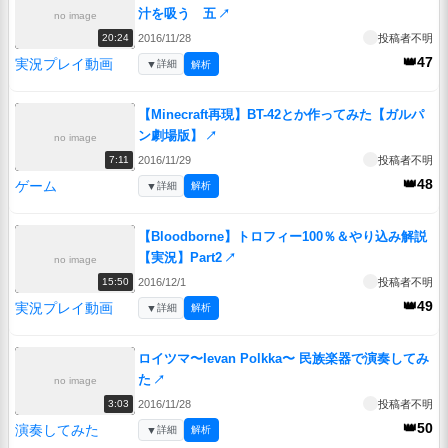
汁を吸う 五
↗
no image
2016/11/28
投稿者不明
20:24
👑47
実況プレイ動画
▼
詳細
解析
【Minecraft再現】BT-42とか作ってみた【ガルパ
ン劇場版】
↗
no image
2016/11/29
投稿者不明
7:11
👑48
ゲーム
▼
詳細
解析
【Bloodborne】トロフィー100％＆やり込み解説
【実況】Part2
↗
no image
2016/12/1
投稿者不明
15:50
👑49
実況プレイ動画
▼
詳細
解析
ロイツマ〜Ievan Polkka〜 民族楽器で演奏してみ
た
↗
no image
2016/11/28
投稿者不明
3:03
👑50
演奏してみた
▼
詳細
解析