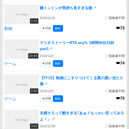
腰トントンが気持ち良すぎる猫
↗
no image
2016/11/18
投稿者不明
2:16
👑73
動物
▼
詳細
解析
マリオストーリーRTA any% 1時間56分31秒
part1
↗
no image
2016/12/2
投稿者不明
20:49
👑74
ゲーム
▼
詳細
解析
【FF15】執拗にこすりつけてくる質の悪い当たり
屋
↗
no image
2016/12/2
投稿者不明
0:30
👑75
ゲーム
▼
詳細
解析
夫婦そろって酷すぎる｢あぁ？もっかい言ってみろ
よ！」
↗
no image
2012/12/30
投稿者不明
3:32