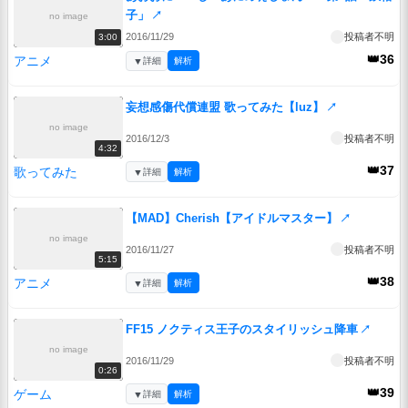
子」
↗
no image
2016/11/29
投稿者不明
3:00
👑36
アニメ
▼
詳細
解析
妄想感傷代償連盟 歌ってみた【luz】
↗
no image
2016/12/3
投稿者不明
4:32
👑37
歌ってみた
▼
詳細
解析
【MAD】Cherish【アイドルマスター】
↗
no image
2016/11/27
投稿者不明
5:15
👑38
アニメ
▼
詳細
解析
FF15 ノクティス王子のスタイリッシュ降車
↗
no image
2016/11/29
投稿者不明
0:26
👑39
ゲーム
▼
詳細
解析