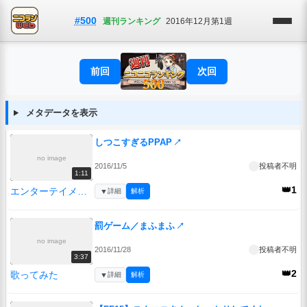
#500
週刊ランキング
2016年12月第1週
前回
次回
メタデータを表示
しつこすぎるPPAP
↗
no image
2016/11/5
投稿者不明
1:11
👑1
エンターテイメント
▼
詳細
解析
罰ゲーム／まふまふ
↗
no image
2016/11/28
投稿者不明
3:37
👑2
歌ってみた
▼
詳細
解析