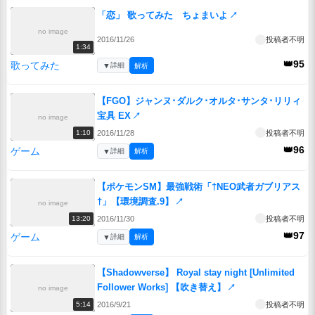
「恋」 歌ってみた ちょまいよ
↗
no image
2016/11/26
投稿者不明
1:34
👑95
歌ってみた
▼
詳細
解析
【FGO】ジャンヌ･ダルク･オルタ･サンタ･リリィ
宝具 EX
↗
no image
2016/11/28
投稿者不明
1:10
👑96
ゲーム
▼
詳細
解析
【ポケモンSM】最強戦術「†NEO武者ガブリアス
†」【環境調査.9】
↗
no image
2016/11/30
投稿者不明
13:20
👑97
ゲーム
▼
詳細
解析
【Shadowverse】 Royal stay night [Unlimited
Follower Works] 【吹き替え】
↗
no image
2016/9/21
投稿者不明
5:14