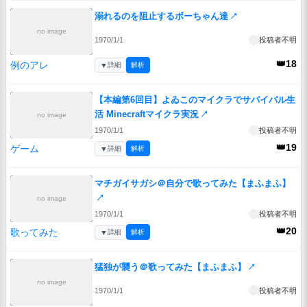
溺れるのを阻止するボーちゃん達
↗
no image
1970/1/1
投稿者不明
👑18
例のアレ
▼
詳細
解析
【本編第6回目】よゐこのマイクラでサバイバル生
活 Minecraftマイクラ実況
↗
no image
1970/1/1
投稿者不明
👑19
ゲーム
▼
詳細
解析
マチガイサガシ＠自分で歌ってみた【まふまふ】
↗
no image
1970/1/1
投稿者不明
👑20
歌ってみた
▼
詳細
解析
猛独が襲う＠歌ってみた【まふまふ】
↗
no image
1970/1/1
投稿者不明