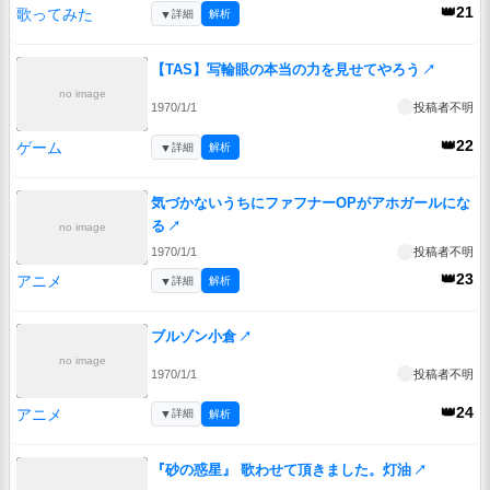
👑21
歌ってみた
▼
詳細
解析
【TAS】写輪眼の本当の力を見せてやろう
↗
no image
1970/1/1
投稿者不明
👑22
ゲーム
▼
詳細
解析
気づかないうちにファフナーOPがアホガールにな
る
↗
no image
1970/1/1
投稿者不明
👑23
アニメ
▼
詳細
解析
ブルゾン小倉
↗
no image
1970/1/1
投稿者不明
👑24
アニメ
▼
詳細
解析
『砂の惑星』 歌わせて頂きました。灯油
↗