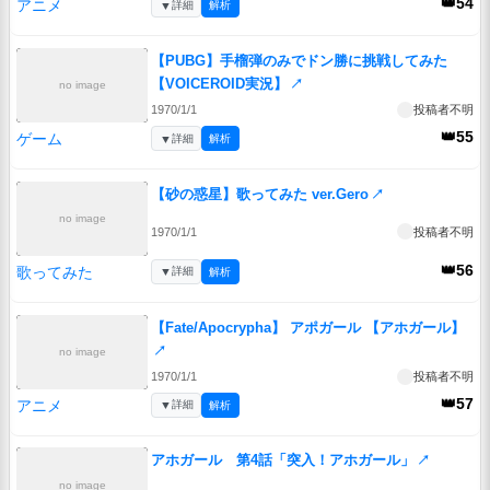
👑54
アニメ
▼
詳細
解析
【PUBG】手榴弾のみでドン勝に挑戦してみた
【VOICEROID実況】
↗
no image
1970/1/1
投稿者不明
👑55
ゲーム
▼
詳細
解析
【砂の惑星】歌ってみた ver.Gero
↗
no image
1970/1/1
投稿者不明
👑56
歌ってみた
▼
詳細
解析
【Fate/Apocrypha】 アポガール 【アホガール】
↗
no image
1970/1/1
投稿者不明
👑57
アニメ
▼
詳細
解析
アホガール 第4話「突入！アホガール」
↗
no image