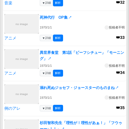
👑32
音楽
▼
詳細
解析
死神代行 OP集
↗
no image
1970/1/1
投稿者不明
👑33
アニメ
▼
詳細
解析
異世界食堂 第1話「ビーフシチュー」「モーニン
グ」
↗
no image
1970/1/1
投稿者不明
👑34
アニメ
▼
詳細
解析
溺れ死ぬジョセフ・ジョースターのものまね
↗
no image
1970/1/1
投稿者不明
👑35
例のアレ
▼
詳細
解析
杉田智和先生「理性が！理性があぁ！」「フウゥ
ーー↑！！」
↗