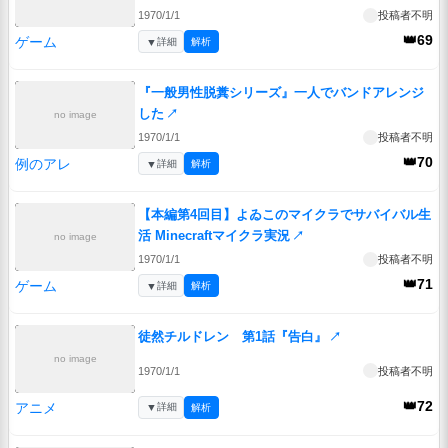
1970/1/1
投稿者不明
👑69
ゲーム
▼
詳細
解析
『一般男性脱糞シリーズ』一人でバンドアレンジ
した
↗
no image
1970/1/1
投稿者不明
👑70
例のアレ
▼
詳細
解析
【本編第4回目】よゐこのマイクラでサバイバル生
活 Minecraftマイクラ実況
↗
no image
1970/1/1
投稿者不明
👑71
ゲーム
▼
詳細
解析
徒然チルドレン 第1話『告白』
↗
no image
1970/1/1
投稿者不明
👑72
アニメ
▼
詳細
解析