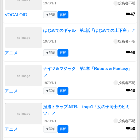
1970/1/1
投稿者不明
👑47
VOCALOID
▼
詳細
解析
はじめてのギャル 第1話「はじめての土下座」
↗
no image
1970/1/1
投稿者不明
👑48
アニメ
▼
詳細
解析
ナイツ＆マジック 第1章「Robots & Fantasy」
↗
no image
1970/1/1
投稿者不明
👑49
アニメ
▼
詳細
解析
捏造トラップ-NTR- trap:1「女の子同士のヒミ
ツ」
↗
no image
1970/1/1
投稿者不明
👑50
アニメ
▼
詳細
解析