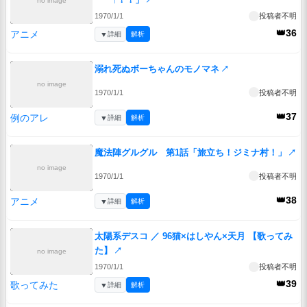
no image
1970/1/1
投稿者不明
👑36
アニメ
▼
詳細
解析
溺れ死ぬボーちゃんのモノマネ
↗
no image
1970/1/1
投稿者不明
👑37
例のアレ
▼
詳細
解析
魔法陣グルグル 第1話「旅立ち！ジミナ村！」
↗
no image
1970/1/1
投稿者不明
👑38
アニメ
▼
詳細
解析
太陽系デスコ ／ 96猫×はしやん×天月 【歌ってみ
た】
↗
no image
1970/1/1
投稿者不明
👑39
歌ってみた
▼
詳細
解析