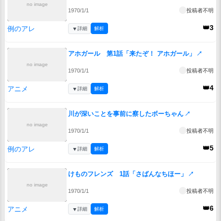
no image
1970/1/1
投稿者不明
👑3
例のアレ
▼
詳細
解析
アホガール 第1話「来たぞ！ アホガール」
↗
no image
1970/1/1
投稿者不明
👑4
アニメ
▼
詳細
解析
川が深いことを事前に察したボーちゃん
↗
no image
1970/1/1
投稿者不明
👑5
例のアレ
▼
詳細
解析
けものフレンズ 1話「さばんなちほー」
↗
no image
1970/1/1
投稿者不明
👑6
アニメ
▼
詳細
解析