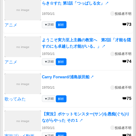
らき☆すた 第1話「つっぱしる女」
↗
no image
1970/1/1
投稿者不明
👑73
アニメ
▼
詳細
解析
ようこそ実力至上主義の教室へ 第2話「才能を隠
すのにも卓越した才能がいる。」
↗
no image
1970/1/1
投稿者不明
👑74
アニメ
▼
詳細
解析
Carry Forward/浦島坂田船
↗
no image
1970/1/1
投稿者不明
👑75
歌ってみた
▼
詳細
解析
【実況】ポケットモンスター(サン)を愚痴(ぐち)り
ながらやった その１
↗
no image
1970/1/1
投稿者不明
👑76
実況プレイ動画
▼
詳細
解析