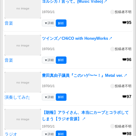
ヨルシカ / 言って。(Music Video)
↗
no image
1970/1/1
投稿者不明
👑95
音楽
▼
詳細
解析
ツインズ／CHiCO with HoneyWorks
↗
no image
1970/1/1
投稿者不明
👑96
音楽
▼
詳細
解析
豊田真由子議員『このハゲ〜〜！』Metal ver.
↗
no image
1970/1/1
投稿者不明
👑97
演奏してみた
▼
詳細
解析
【朗報】アライさん、本当にカープとコラボして
しまう【ラジオ音源】
↗
no image
1970/1/1
投稿者不明
👑98
ラジオ
▼
詳細
解析