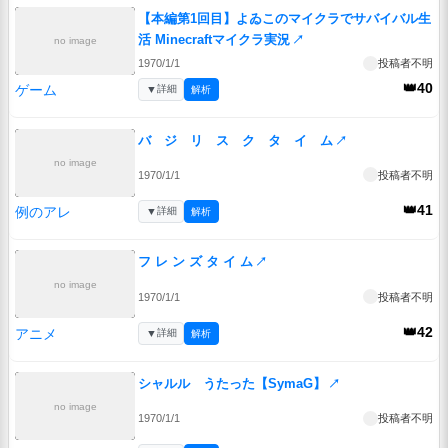
【本編第1回目】よゐこのマイクラでサバイバル生
活 Minecraftマイクラ実況
↗
no image
1970/1/1
投稿者不明
👑40
ゲーム
▼
詳細
解析
バ ジ リ ス ク タ イ ム
↗
no image
1970/1/1
投稿者不明
👑41
例のアレ
▼
詳細
解析
フ レ ン ズ タ イ ム
↗
no image
1970/1/1
投稿者不明
👑42
アニメ
▼
詳細
解析
シャルル うたった【SymaG】
↗
no image
1970/1/1
投稿者不明