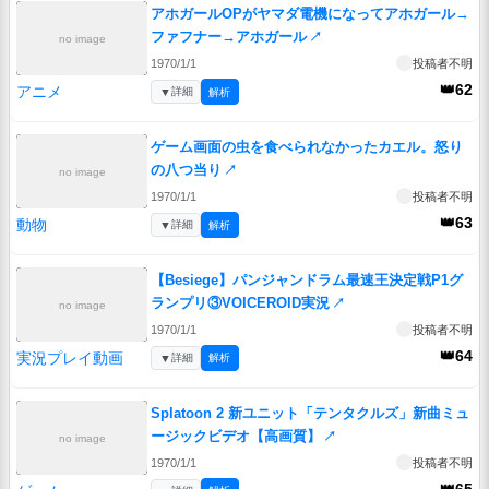
アホガールOPがヤマダ電機になってアホガール→
ファフナー→アホガール
↗
no image
1970/1/1
投稿者不明
👑62
アニメ
▼
詳細
解析
ゲーム画面の虫を食べられなかったカエル。怒り
の八つ当り
↗
no image
1970/1/1
投稿者不明
👑63
動物
▼
詳細
解析
【Besiege】パンジャンドラム最速王決定戦P1グ
ランプリ③VOICEROID実況
↗
no image
1970/1/1
投稿者不明
👑64
実況プレイ動画
▼
詳細
解析
Splatoon 2 新ユニット「テンタクルズ」新曲ミュ
ージックビデオ【高画質】
↗
no image
1970/1/1
投稿者不明