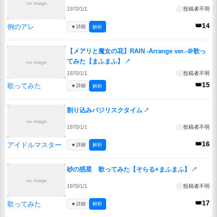
no image
1970/1/1
投稿者不明
👑14
例のアレ
▼
詳細
解析
【メアリと魔女の花】RAIN -Arrange ver.-＠歌っ
てみた【まふまふ】
↗
no image
1970/1/1
投稿者不明
👑15
歌ってみた
▼
詳細
解析
割り込みバジリスクタイム
↗
no image
1970/1/1
投稿者不明
👑16
アイドルマスター
▼
詳細
解析
砂の惑星 歌ってみた【そらる×まふまふ】
↗
no image
1970/1/1
投稿者不明
👑17
歌ってみた
▼
詳細
解析