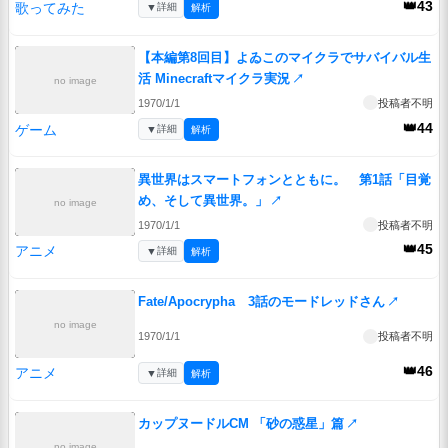
👑43
歌ってみた
▼
詳細
解析
【本編第8回目】よゐこのマイクラでサバイバル生
活 Minecraftマイクラ実況
↗
no image
1970/1/1
投稿者不明
👑44
ゲーム
▼
詳細
解析
異世界はスマートフォンとともに。 第1話「目覚
め、そして異世界。」
↗
no image
1970/1/1
投稿者不明
👑45
アニメ
▼
詳細
解析
Fate/Apocrypha 3話のモードレッドさん
↗
no image
1970/1/1
投稿者不明
👑46
アニメ
▼
詳細
解析
カップヌードルCM 「砂の惑星」篇
↗
no image