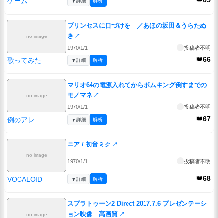
👑65
ゲーム
▼
詳細
解析
プリンセスに口づけを ／あほの坂田＆うらたぬ
き
↗
no image
1970/1/1
投稿者不明
👑66
歌ってみた
▼
詳細
解析
マリオ64の電源入れてからボムキング倒すまでの
モノマネ
↗
no image
1970/1/1
投稿者不明
👑67
例のアレ
▼
詳細
解析
ニア / 初音ミク
↗
no image
1970/1/1
投稿者不明
👑68
VOCALOID
▼
詳細
解析
スプラトゥーン2 Direct 2017.7.6 プレゼンテーシ
ョン映像 高画質
↗
no image