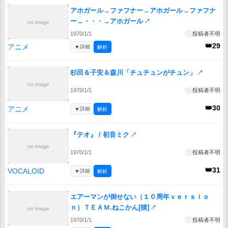
アホガール→ファフナー→アホガール→ファフナ
ー→・・・→アホガール
↗
no image
1970/1/1
投稿者不明
👑29
アニメ
▼
詳細
解析
杉田＆子安＆森川「チュチュンがチュン」
↗
no image
1970/1/1
投稿者不明
👑30
アニメ
▼
詳細
解析
『テオ』 / 初音ミク
↗
no image
1970/1/1
投稿者不明
👑31
VOCALOID
▼
詳細
解析
エアーマンが倒せない（１０周年ｖｅｒｓｉｏ
ｎ）ＴＥＡＭ.ねこかん[猫]
↗
no image
1970/1/1
投稿者不明