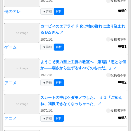
1970/1/1
投稿者不明
👑80
例のアレ
▼
詳細
解析
カービィのエアライド 化け物の群れに放り込まれ
るTASさん
↗
no image
1970/1/1
投稿者不明
👑81
ゲーム
▼
詳細
解析
ようこそ実力至上主義の教室へ 第1話「悪とは何
か――弱さから生ずるすべてのものだ。」
↗
no image
1970/1/1
投稿者不明
👑82
アニメ
▼
詳細
解析
スカートの中はケダモノでした｡ ＃１「ごめん
ね、我慢できなくなっちゃった」
↗
no image
1970/1/1
投稿者不明
👑83
アニメ
▼
詳細
解析