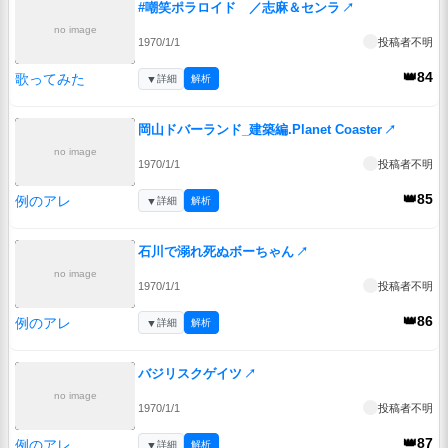
#嘲笑ポラロイド ／志麻＆センラ
↗
no image
1970/1/1
投稿者不明
👑84
歌ってみた
▼
詳細
解析
岡山ドバーランド_建築編.Planet Coaster
↗
no image
1970/1/1
投稿者不明
👑85
例のアレ
▼
詳細
解析
石川で溺れ死ぬボーちゃん
↗
no image
1970/1/1
投稿者不明
👑86
例のアレ
▼
詳細
解析
バジリスクゲイツ
↗
no image
1970/1/1
投稿者不明
👑87
例のアレ
▼
詳細
解析