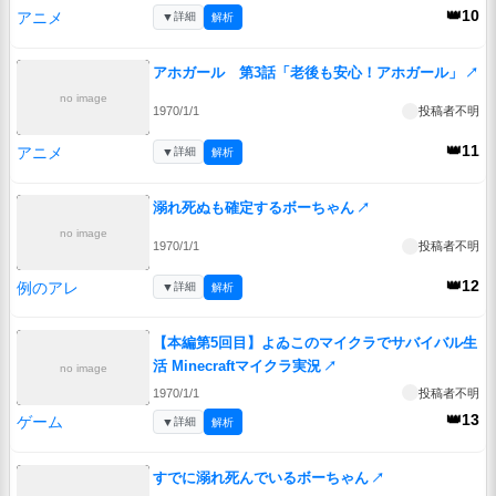
👑10
アニメ
▼
詳細
解析
アホガール 第3話「老後も安心！アホガール」
↗
no image
1970/1/1
投稿者不明
👑11
アニメ
▼
詳細
解析
溺れ死ぬも確定するボーちゃん
↗
no image
1970/1/1
投稿者不明
👑12
例のアレ
▼
詳細
解析
【本編第5回目】よゐこのマイクラでサバイバル生
活 Minecraftマイクラ実況
↗
no image
1970/1/1
投稿者不明
👑13
ゲーム
▼
詳細
解析
すでに溺れ死んでいるボーちゃん
↗