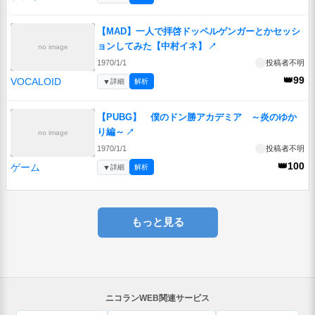
【MAD】一人で拝啓ドッペルゲンガーとかセッシ
ョンしてみた【中村イネ】
↗
no image
1970/1/1
投稿者不明
👑99
VOCALOID
▼
詳細
解析
【PUBG】 僕のドン勝アカデミア ～炎のゆか
り編～
↗
no image
1970/1/1
投稿者不明
👑100
ゲーム
▼
詳細
解析
もっと見る
ニコランWEB関連サービス