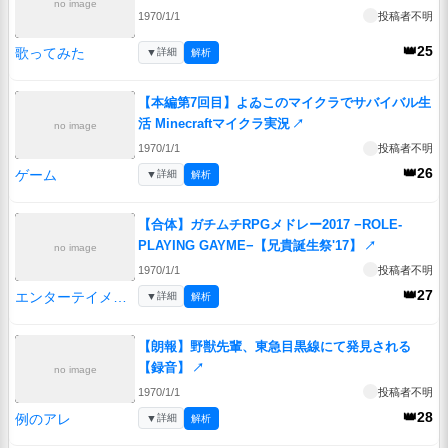
no image
1970/1/1
投稿者不明
👑25
歌ってみた
▼
詳細
解析
【本編第7回目】よゐこのマイクラでサバイバル生
活 Minecraftマイクラ実況
↗
no image
1970/1/1
投稿者不明
👑26
ゲーム
▼
詳細
解析
【合体】ガチムチRPGメドレー2017 −ROLE-
PLAYING GAYME−【兄貴誕生祭'17】
↗
no image
1970/1/1
投稿者不明
👑27
エンターテイメント
▼
詳細
解析
【朗報】野獣先輩、東急目黒線にて発見される
【録音】
↗
no image
1970/1/1
投稿者不明
👑28
例のアレ
▼
詳細
解析