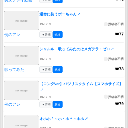
運命に抗うボーちゃん
↗
no image
1970/1/1
投稿者不明
👑77
例のアレ
▼
詳細
解析
シャルル 歌ってみたのはメガテラ・ゼロ
↗
no image
1970/1/1
投稿者不明
👑78
歌ってみた
▼
詳細
解析
【ロングver】バジリスクタイム【スマホサイズ】
↗
no image
1970/1/1
投稿者不明
👑79
例のアレ
▼
詳細
解析
オホホ＾～ホ・ホ＾～ホホ
↗
no image