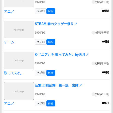
1970/1/1
投稿者不明
👑58
アニメ
▼
詳細
解析
STEAM 春のクソゲー祭り
↗
no image
1970/1/1
投稿者不明
👑59
ゲーム
▼
詳細
解析
☪『ニア』を 歌ってみた。by天月
↗
no image
1970/1/1
投稿者不明
👑60
歌ってみた
▼
詳細
解析
活撃 刀剣乱舞 第一話 出陣
↗
no image
1970/1/1
投稿者不明
👑61
アニメ
▼
詳細
解析