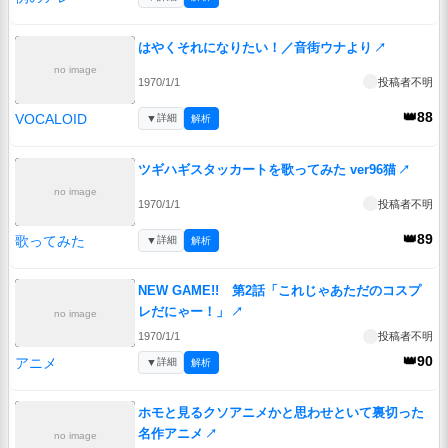
はやくそれになりたい！／音街ウナより
↗
no image
1970/1/1
投稿者不明
👑88
VOCALOID
▼
詳細
解析
ツギハギスタッカートを歌ってみた ver96猫
↗
no image
1970/1/1
投稿者不明
👑89
歌ってみた
▼
詳細
解析
NEW GAME!! 第2話「これじゃあただのコスプ
レだにゃー！」
↗
no image
1970/1/1
投稿者不明
👑90
アニメ
▼
詳細
解析
ホモと見るクソアニメかと思わせといて裏切った
名作アニメ
↗
no image