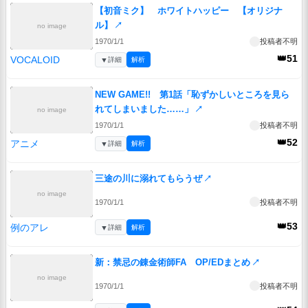
【初音ミク】 ホワイトハッピー 【オリジナ
ル】
↗
no image
1970/1/1
投稿者不明
👑51
VOCALOID
▼
詳細
解析
NEW GAME!! 第1話「恥ずかしいところを見ら
れてしまいました……」
↗
no image
1970/1/1
投稿者不明
👑52
アニメ
▼
詳細
解析
三途の川に溺れてもらうぜ
↗
no image
1970/1/1
投稿者不明
👑53
例のアレ
▼
詳細
解析
新：禁忌の錬金術師FA OP/EDまとめ
↗
no image
1970/1/1
投稿者不明