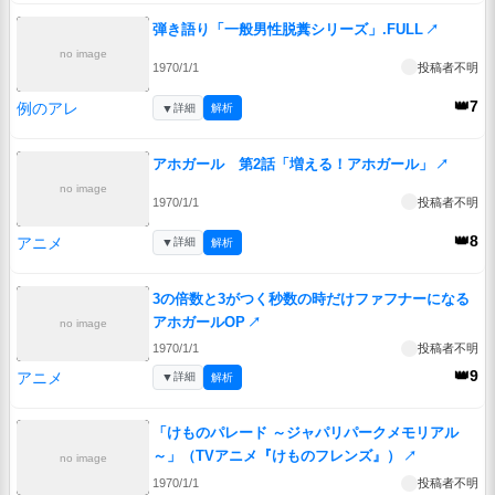
弾き語り「一般男性脱糞シリーズ」.FULL
↗
no image
1970/1/1
投稿者不明
👑7
例のアレ
▼
詳細
解析
アホガール 第2話「増える！アホガール」
↗
no image
1970/1/1
投稿者不明
👑8
アニメ
▼
詳細
解析
3の倍数と3がつく秒数の時だけファフナーになる
アホガールOP
↗
no image
1970/1/1
投稿者不明
👑9
アニメ
▼
詳細
解析
「けものパレード ～ジャパリパークメモリアル
～」（TVアニメ『けものフレンズ』）
↗
no image
1970/1/1
投稿者不明