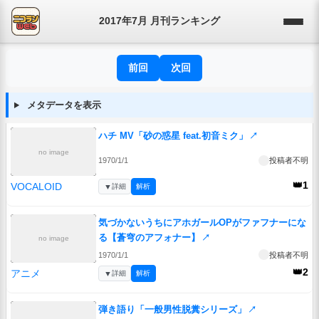
2017年7月 月刊ランキング
前回
次回
メタデータを表示
ハチ MV「砂の惑星 feat.初音ミク」
↗
no image
1970/1/1
投稿者不明
👑1
VOCALOID
▼
詳細
解析
気づかないうちにアホガールOPがファフナーにな
る【蒼穹のアフォナー】
↗
no image
1970/1/1
投稿者不明
👑2
アニメ
▼
詳細
解析
弾き語り「一般男性脱糞シリーズ」
↗