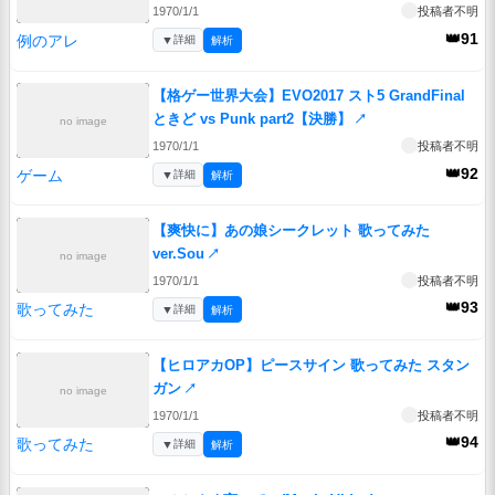
1970/1/1
投稿者不明
👑91
例のアレ
▼
詳細
解析
【格ゲー世界大会】EVO2017 スト5 GrandFinal
ときど vs Punk part2【決勝】
↗
no image
1970/1/1
投稿者不明
👑92
ゲーム
▼
詳細
解析
【爽快に】あの娘シークレット 歌ってみた
ver.Sou
↗
no image
1970/1/1
投稿者不明
👑93
歌ってみた
▼
詳細
解析
【ヒロアカOP】ピースサイン 歌ってみた スタン
ガン
↗
no image
1970/1/1
投稿者不明
👑94
歌ってみた
▼
詳細
解析