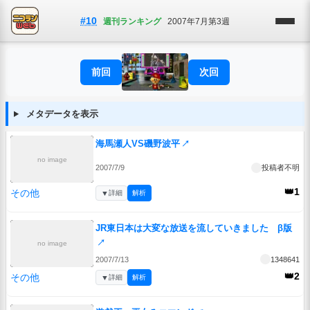
#10
週刊ランキング
2007年7月第3週
前回
次回
メタデータを表示
海馬瀬人VS磯野波平
↗
no image
2007/7/9
投稿者不明
👑1
その他
▼
詳細
解析
JR東日本は大変な放送を流していきました β版
↗
no image
2007/7/13
1348641
👑2
その他
▼
詳細
解析