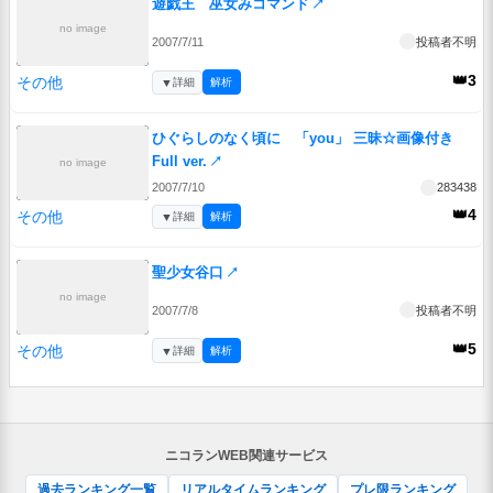
遊戯王 巫女みコマンド
↗
no image
2007/7/11
投稿者不明
👑3
その他
▼
詳細
解析
ひぐらしのなく頃に 「you」 三昧☆画像付き
Full ver.
↗
no image
2007/7/10
283438
👑4
その他
▼
詳細
解析
聖少女谷口
↗
no image
2007/7/8
投稿者不明
👑5
その他
▼
詳細
解析
ニコランWEB関連サービス
過去ランキング一覧
リアルタイムランキング
プレ限ランキング