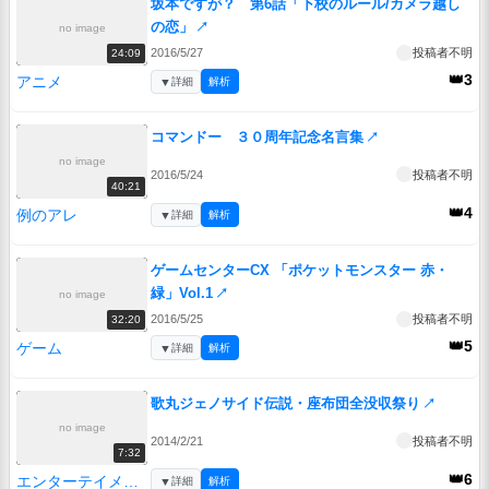
坂本ですが？ 第6話「下校のルール/カメラ越し
の恋」
↗
no image
2016/5/27
投稿者不明
24:09
👑3
アニメ
▼
詳細
解析
コマンドー ３０周年記念名言集
↗
no image
2016/5/24
投稿者不明
40:21
👑4
例のアレ
▼
詳細
解析
ゲームセンターCX 「ポケットモンスター 赤・
緑」Vol.1
↗
no image
2016/5/25
投稿者不明
32:20
👑5
ゲーム
▼
詳細
解析
歌丸ジェノサイド伝説・座布団全没収祭り
↗
no image
2014/2/21
投稿者不明
7:32
👑6
エンターテイメント
▼
詳細
解析