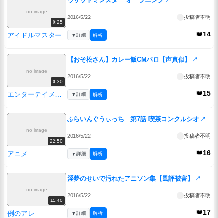
ウサットミンスター オープニング
↗
no image
2016/5/22
投稿者不明
0:25
👑14
アイドルマスター
▼
詳細
解析
【おそ松さん】カレー飯CMパロ【声真似】
↗
no image
2016/5/22
投稿者不明
0:30
👑15
エンターテイメント
▼
詳細
解析
ふらいんぐうぃっち 第7話 喫茶コンクルシオ
↗
no image
2016/5/22
投稿者不明
22:50
👑16
アニメ
▼
詳細
解析
淫夢のせいで汚れたアニソン集【風評被害】
↗
no image
2016/5/22
投稿者不明
11:40
👑17
例のアレ
▼
詳細
解析