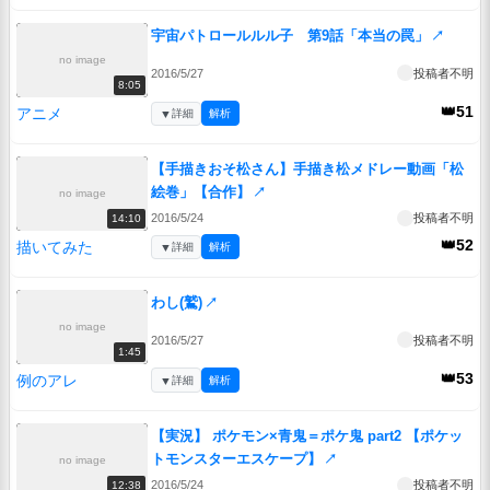
宇宙パトロールルル子 第9話「本当の罠」
↗
no image
2016/5/27
投稿者不明
8:05
👑51
アニメ
▼
詳細
解析
【手描きおそ松さん】手描き松メドレー動画「松
絵巻」【合作】
↗
no image
2016/5/24
投稿者不明
14:10
👑52
描いてみた
▼
詳細
解析
わし(鷲)
↗
no image
2016/5/27
投稿者不明
1:45
👑53
例のアレ
▼
詳細
解析
【実況】 ポケモン×青鬼＝ポケ鬼 part2 【ポケッ
トモンスターエスケープ】
↗
no image
2016/5/24
投稿者不明
12:38