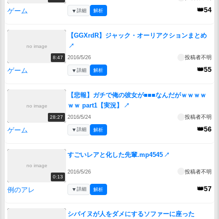
👑54
ゲーム
▼
詳細
解析
【GGXrdR】ジャック・オーリアクションまとめ
↗
no image
2016/5/26
投稿者不明
8:47
👑55
ゲーム
▼
詳細
解析
【悲報】ガチで俺の彼女が■■■なんだがｗｗｗｗ
ｗｗ part1【実況】
↗
no image
2016/5/24
投稿者不明
28:27
👑56
ゲーム
▼
詳細
解析
すごいレアと化した先輩.mp4545
↗
no image
2016/5/26
投稿者不明
0:13
👑57
例のアレ
▼
詳細
解析
シバイヌが人をダメにするソファーに座った