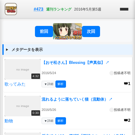
#473
週刊ランキング
2016年5月第5週
前回
次回
メタデータを表示
【おそ松さん】Blessing【声真似】
↗
no image
2016/5/24
投稿者不明
4:32
👑1
歌ってみた
▼
詳細
解析
流れるように落ちていく猫（流動体）
↗
no image
2016/5/26
投稿者不明
0:30
👑2
動物
▼
詳細
解析