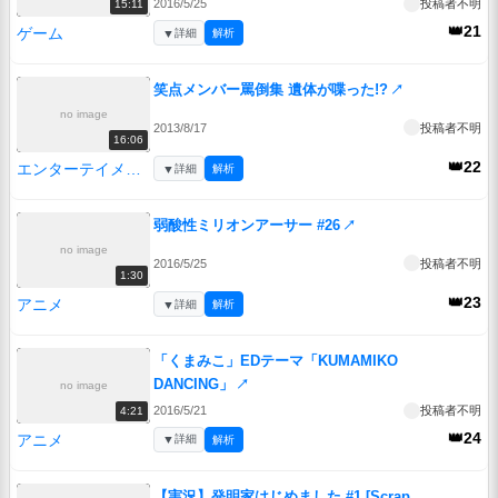
2016/5/25
投稿者不明
15:11
👑21
ゲーム
▼
詳細
解析
笑点メンバー罵倒集 遺体が喋った!?
↗
no image
2013/8/17
投稿者不明
16:06
👑22
エンターテイメント
▼
詳細
解析
弱酸性ミリオンアーサー #26
↗
no image
2016/5/25
投稿者不明
1:30
👑23
アニメ
▼
詳細
解析
「くまみこ」EDテーマ「KUMAMIKO
DANCING」
↗
no image
2016/5/21
投稿者不明
4:21
👑24
アニメ
▼
詳細
解析
【実況】発明家はじめました #1 [Scrap