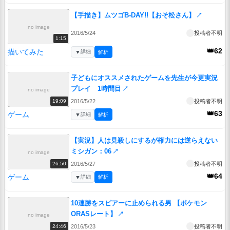
【手描き】ムツゴB-DAY!!【おそ松さん】
↗
no image
2016/5/24
投稿者不明
1:15
👑62
描いてみた
▼
詳細
解析
子どもにオススメされたゲームを先生が今更実況
プレイ 1時間目
↗
no image
2016/5/22
投稿者不明
19:09
👑63
ゲーム
▼
詳細
解析
【実況】人は見殺しにするが権力には逆らえない
ミシガン：06
↗
no image
2016/5/27
投稿者不明
26:50
👑64
ゲーム
▼
詳細
解析
10連勝をスピアーに止められる男 【ポケモン
ORASレート】
↗
no image
2016/5/23
投稿者不明
24:46