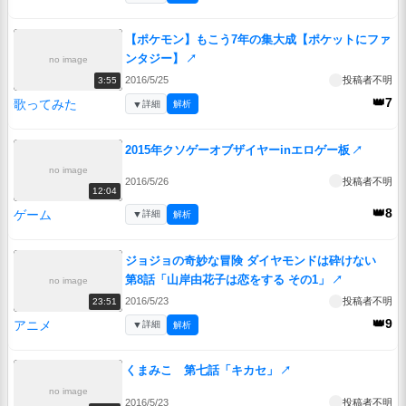
【ポケモン】もこう7年の集大成【ポケットにファ
ンタジー】
↗
no image
2016/5/25
投稿者不明
3:55
👑7
歌ってみた
▼
詳細
解析
2015年クソゲーオブザイヤーinエロゲー板
↗
no image
2016/5/26
投稿者不明
12:04
👑8
ゲーム
▼
詳細
解析
ジョジョの奇妙な冒険 ダイヤモンドは砕けない
第8話「山岸由花子は恋をする その1」
↗
no image
2016/5/23
投稿者不明
23:51
👑9
アニメ
▼
詳細
解析
くまみこ 第七話「キカセ」
↗
no image
2016/5/23
投稿者不明