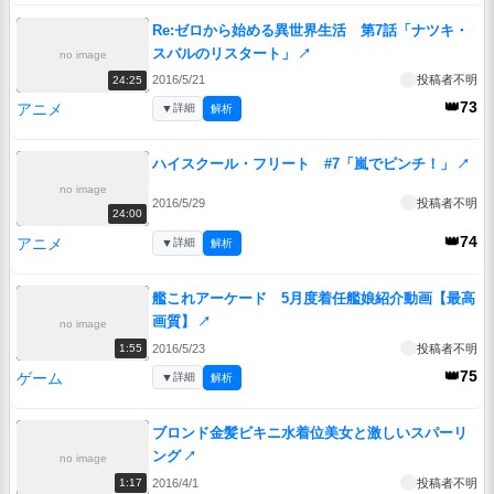
Re:ゼロから始める異世界生活 第7話「ナツキ・
スバルのリスタート」
↗
no image
2016/5/21
投稿者不明
24:25
👑73
アニメ
▼
詳細
解析
ハイスクール・フリート #7「嵐でピンチ！」
↗
no image
2016/5/29
投稿者不明
24:00
👑74
アニメ
▼
詳細
解析
艦これアーケード 5月度着任艦娘紹介動画【最高
画質】
↗
no image
2016/5/23
投稿者不明
1:55
👑75
ゲーム
▼
詳細
解析
ブロンド金髪ビキニ水着位美女と激しいスパーリ
ング
↗
no image
2016/4/1
投稿者不明
1:17