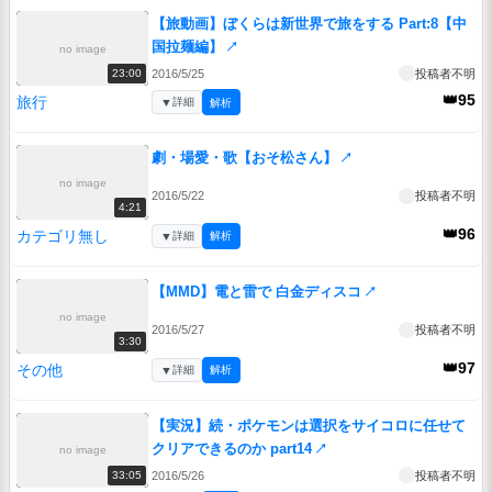
【旅動画】ぼくらは新世界で旅をする Part:8【中
国拉麺編】
↗
no image
2016/5/25
投稿者不明
23:00
👑95
旅行
▼
詳細
解析
劇・場愛・歌【おそ松さん】
↗
no image
2016/5/22
投稿者不明
4:21
👑96
カテゴリ無し
▼
詳細
解析
【MMD】電と雷で 白金ディスコ
↗
no image
2016/5/27
投稿者不明
3:30
👑97
その他
▼
詳細
解析
【実況】続・ポケモンは選択をサイコロに任せて
クリアできるのか part14
↗
no image
2016/5/26
投稿者不明
33:05