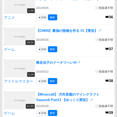
no image
2012/9/25
投稿者不明
1:29
👑36
アニメ
▼
詳細
解析
【CHKN】最強の怪物を作る #1【実況】
↗
no image
2016/5/26
投稿者不明
19:32
👑37
ゲーム
▼
詳細
解析
椎名法子のドーナツへいや
↗
no image
2016/5/22
投稿者不明
1:14
👑38
アイドルマスター
▼
詳細
解析
【Minecraft】 方向音痴のマインクラフト
Season6 Part13 【ゆっくり実況】
↗
no image
2016/5/28
投稿者不明
11:35
👑39
ゲーム
▼
詳細
解析