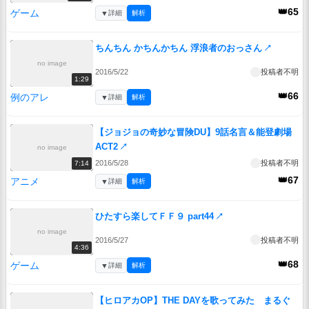
👑65
ゲーム
▼
詳細
解析
ちんちん かちんかちん 浮浪者のおっさん
↗
no image
2016/5/22
投稿者不明
1:29
👑66
例のアレ
▼
詳細
解析
【ジョジョの奇妙な冒険DU】9話名言＆能登劇場
ACT2
↗
no image
2016/5/28
投稿者不明
7:14
👑67
アニメ
▼
詳細
解析
ひたすら楽してＦＦ９ part44
↗
no image
2016/5/27
投稿者不明
4:36
👑68
ゲーム
▼
詳細
解析
【ヒロアカOP】THE DAYを歌ってみた まるぐ