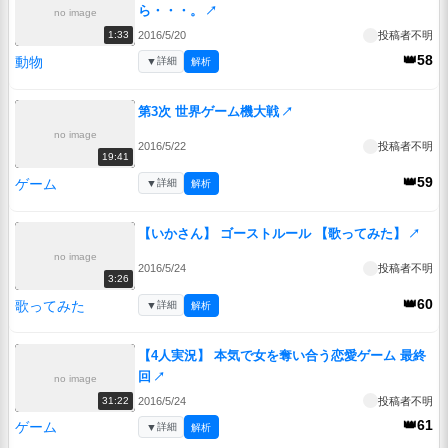
ら・・・。
↗
no image
2016/5/20
投稿者不明
1:33
👑58
動物
▼
詳細
解析
第3次 世界ゲーム機大戦
↗
no image
2016/5/22
投稿者不明
19:41
👑59
ゲーム
▼
詳細
解析
【いかさん】 ゴーストルール 【歌ってみた】
↗
no image
2016/5/24
投稿者不明
3:26
👑60
歌ってみた
▼
詳細
解析
【4人実況】 本気で女を奪い合う恋愛ゲーム 最終
回
↗
no image
2016/5/24
投稿者不明
31:22
👑61
ゲーム
▼
詳細
解析