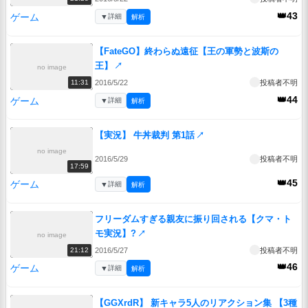
👑43
ゲーム
▼
詳細
解析
【FateGO】終わらぬ遠征【王の軍勢と波斯の
王】
↗
no image
2016/5/22
投稿者不明
11:31
👑44
ゲーム
▼
詳細
解析
【実況】 牛丼裁判 第1話
↗
no image
2016/5/29
投稿者不明
17:59
👑45
ゲーム
▼
詳細
解析
フリーダムすぎる親友に振り回される【クマ・ト
モ実況】?
↗
no image
2016/5/27
投稿者不明
21:12
👑46
ゲーム
▼
詳細
解析
【GGXrdR】 新キャラ5人のリアクション集 【3種