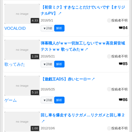
【初音ミク】すきなことだけでいいです【オリジ
ナルPV】
↗
no image
2016/5/1
投稿者不明
4:33
👑84
VOCALOID
▼
詳細
解析
弾幕職人がｗｗ一切加工しないでｗｗ高音厨音域
テストｗｗ 歌ってみたｗ
↗
no image
2016/5/21
投稿者不明
1:29
👑85
歌ってみた
▼
詳細
解析
【遊戯王ADS】赤いヒーロー
↗
no image
2016/5/25
投稿者不明
5:10
👑86
ゲーム
▼
詳細
解析
回し車を爆走するリクガメ…リクガメと回し車２
↗
no image
2012/10/6
投稿者不明
1:00