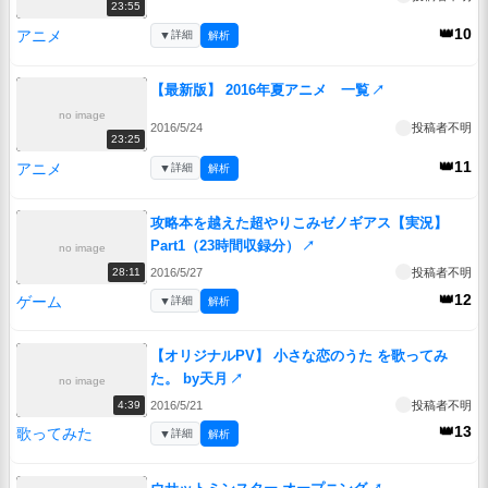
23:55
👑10
アニメ
▼
詳細
解析
【最新版】 2016年夏アニメ 一覧
↗
no image
2016/5/24
投稿者不明
23:25
👑11
アニメ
▼
詳細
解析
攻略本を越えた超やりこみゼノギアス【実況】
Part1（23時間収録分）
↗
no image
2016/5/27
投稿者不明
28:11
👑12
ゲーム
▼
詳細
解析
【オリジナルPV】 小さな恋のうた を歌ってみ
た。 by天月
↗
no image
2016/5/21
投稿者不明
4:39
👑13
歌ってみた
▼
詳細
解析