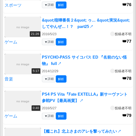
👑76
スポーツ
▼
詳細
解析
&quot;喧嘩番長２&quot; ゥ… &quot;実況&quot;
してやんぜ…！？ part25
↗
no image
2016/5/23
投稿者不明
21:26
👑77
ゲーム
▼
詳細
解析
PSYCHO-PASS サイコパス ED 『名前のない怪
物』 full
↗
no image
2014/12/29
投稿者不明
5:17
👑78
音楽
▼
詳細
解析
PS4 PS Vita『Fate EXTELLA』新サーヴァント
参戦PV【最高画質】
↗
no image
2016/5/27
投稿者不明
0:40
👑79
ゲーム
▼
詳細
解析
【艦これ】北上さまのアレを撃ってみたい
↗