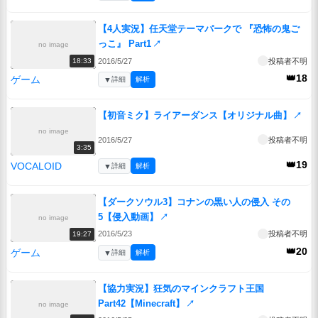
【4人実況】任天堂テーマパークで 『恐怖の鬼ご
っこ』 Part1
↗
no image
2016/5/27
投稿者不明
18:33
👑18
ゲーム
▼
詳細
解析
【初音ミク】ライアーダンス【オリジナル曲】
↗
no image
2016/5/27
投稿者不明
3:35
👑19
VOCALOID
▼
詳細
解析
【ダークソウル3】コナンの黒い人の侵入 その
5【侵入動画】
↗
no image
2016/5/23
投稿者不明
19:27
👑20
ゲーム
▼
詳細
解析
【協力実況】狂気のマインクラフト王国
Part42【Minecraft】
↗
no image