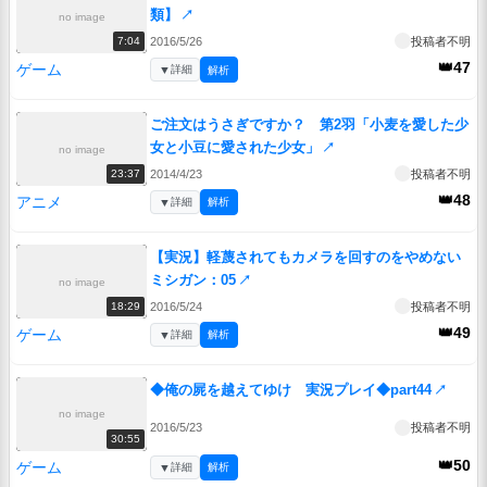
類】
↗
no image
2016/5/26
投稿者不明
7:04
👑47
ゲーム
▼
詳細
解析
ご注文はうさぎですか？ 第2羽「小麦を愛した少
女と小豆に愛された少女」
↗
no image
2014/4/23
投稿者不明
23:37
👑48
アニメ
▼
詳細
解析
【実況】軽蔑されてもカメラを回すのをやめない
ミシガン：05
↗
no image
2016/5/24
投稿者不明
18:29
👑49
ゲーム
▼
詳細
解析
◆俺の屍を越えてゆけ 実況プレイ◆part44
↗
no image
2016/5/23
投稿者不明
30:55
👑50
ゲーム
▼
詳細
解析