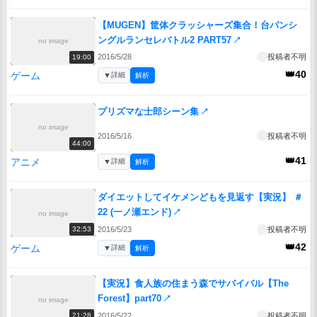
【MUGEN】筐体クラッシャーズ集合！台パンシ
ングルランセレバトル2 PART57
↗
no image
2016/5/28
投稿者不明
19:00
👑40
ゲーム
▼
詳細
解析
プリズマな士郎シーン集
↗
no image
2016/5/16
投稿者不明
44:00
👑41
アニメ
▼
詳細
解析
ダイエットしてイケメンどもを見返す【実況】 ＃
22 (一ノ瀬エンド)
↗
no image
2016/5/23
投稿者不明
32:53
👑42
ゲーム
▼
詳細
解析
【実況】食人族の住まう森でサバイバル【The
Forest】part70
↗
no image
2016/5/22
投稿者不明
21:28