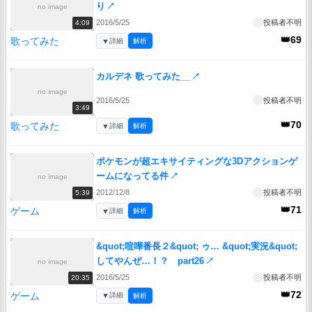
り
↗
no image
2016/5/25
投稿者不明
4:09
👑69
歌ってみた
▼
詳細
解析
カルデネ 歌ってみた__
↗
no image
2016/5/25
投稿者不明
3:49
👑70
歌ってみた
▼
詳細
解析
ポケモンが超エキサイティングな3Dアクションゲ
ームになってる件
↗
no image
2012/12/8
投稿者不明
5:39
👑71
ゲーム
▼
詳細
解析
&quot;喧嘩番長２&quot; ゥ… &quot;実況&quot;
してやんぜ…！？ part26
↗
no image
2016/5/25
投稿者不明
20:35
👑72
ゲーム
▼
詳細
解析