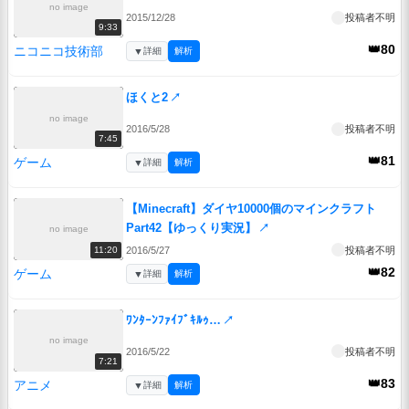
no image
2015/12/28
投稿者不明
9:33
👑80
ニコニコ技術部
▼
詳細
解析
ほくと2
↗
no image
2016/5/28
投稿者不明
7:45
👑81
ゲーム
▼
詳細
解析
【Minecraft】ダイヤ10000個のマインクラフト
Part42【ゆっくり実況】
↗
no image
2016/5/27
投稿者不明
11:20
👑82
ゲーム
▼
詳細
解析
ﾜﾝﾀｰﾝﾌｧｲﾌﾞｷﾙｩ…
↗
no image
2016/5/22
投稿者不明
7:21
👑83
アニメ
▼
詳細
解析