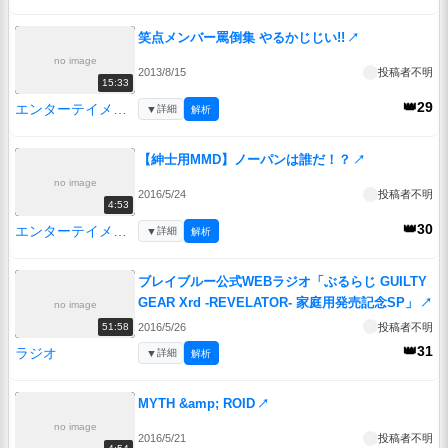
笑点メンバー罵倒集 やるかじじい!!
↗
no image
2013/8/15
投稿者不明
15:33
👑29
エンターテイメント
▼
詳細
解析
【紳士用MMD】ノーパンは誰だ！？
↗
no image
2016/5/24
投稿者不明
4:53
👑30
エンターテイメント
▼
詳細
解析
ブレイブルー公式WEBラジオ「ぶるらじ GUILTY
GEAR Xrd -REVELATOR- 家庭用発売記念SP」
↗
no image
2016/5/26
投稿者不明
51:58
👑31
ラジオ
▼
詳細
解析
MYTH &amp; ROID
↗
no image
2016/5/21
投稿者不明