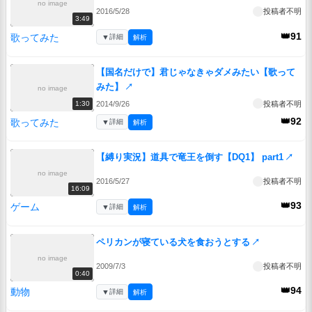
no image
2016/5/28
投稿者不明
3:49
👑91
歌ってみた
▼
詳細
解析
【国名だけで】君じゃなきゃダメみたい【歌って
みた】
↗
no image
2014/9/26
投稿者不明
1:30
👑92
歌ってみた
▼
詳細
解析
【縛り実況】道具で竜王を倒す【DQ1】 part1
↗
no image
2016/5/27
投稿者不明
16:09
👑93
ゲーム
▼
詳細
解析
ペリカンが寝ている犬を食おうとする
↗
no image
2009/7/3
投稿者不明
0:40
👑94
動物
▼
詳細
解析