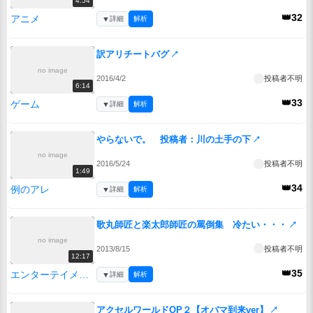
4:54
👑32
アニメ
▼
詳細
解析
訳アリチートバグ
↗
no image
2016/4/2
投稿者不明
6:14
👑33
ゲーム
▼
詳細
解析
やらないで。 投稿者：川の土手の下
↗
no image
2016/5/24
投稿者不明
1:49
👑34
例のアレ
▼
詳細
解析
歌丸師匠と楽太郎師匠の罵倒集 冷たい・・・
↗
no image
2013/8/15
投稿者不明
12:17
👑35
エンターテイメント
▼
詳細
解析
アクセルワールドOP２【オバマ到来ver】
↗