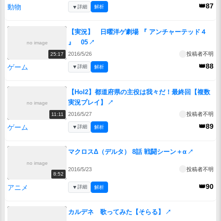
👑87
動物
▼
詳細
解析
【実況】 日曜洋ゲ劇場 『 アンチャーテッド４
』 05
↗
no image
2016/5/26
投稿者不明
25:17
👑88
ゲーム
▼
詳細
解析
【HoI2】都道府県の主役は我々だ！最終回【複数
実況プレイ】
↗
no image
2016/5/27
投稿者不明
11:11
👑89
ゲーム
▼
詳細
解析
マクロスΔ（デルタ） 8話 戦闘シーン＋α
↗
no image
2016/5/23
投稿者不明
8:52
👑90
アニメ
▼
詳細
解析
カルデネ 歌ってみた【そらる】
↗