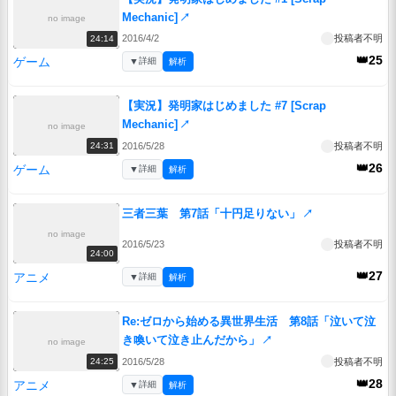
Mechanic]
↗
no image
2016/4/2
投稿者不明
24:14
👑25
ゲーム
▼
詳細
解析
【実況】発明家はじめました #7 [Scrap
Mechanic]
↗
no image
2016/5/28
投稿者不明
24:31
👑26
ゲーム
▼
詳細
解析
三者三葉 第7話「十円足りない」
↗
no image
2016/5/23
投稿者不明
24:00
👑27
アニメ
▼
詳細
解析
Re:ゼロから始める異世界生活 第8話「泣いて泣
き喚いて泣き止んだから」
↗
no image
2016/5/28
投稿者不明
24:25
👑28
アニメ
▼
詳細
解析