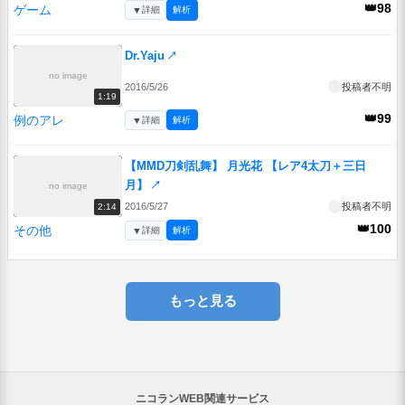
👑98
ゲーム
▼
詳細
解析
Dr.Yaju
↗
no image
2016/5/26
投稿者不明
1:19
👑99
例のアレ
▼
詳細
解析
【MMD刀剣乱舞】 月光花 【レア4太刀＋三日
月】
↗
no image
2016/5/27
投稿者不明
2:14
👑100
その他
▼
詳細
解析
もっと見る
ニコランWEB関連サービス