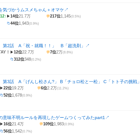
を気づかうムスメちゃん＋オマケ
↗
12↑
14位
21.7万
217位
1,145
▶
💬
(0.5%)
44位
1,943
📁
(0.9%)
 第2話 A「祝・就職！！」 B「超洗剤」
↗
TAY！
12位
22.7万
7位
2万
▶
💬
(8.8%)
312位
348
📁
(0.2%)
 第3話 A「げんし松さん?」 B「チョロ松と一松」 C「トト子の挑戦
22位
19.2万
6位
2.2万
▶
💬
(11.2%)
52位
1,678
📁
(0.9%)
の意味不明ルールを再現したゲームつくってみたpart1
↗
16位
21.4万
109位
1,983
▶
💬
(0.9%)
56位
1,542
📁
(0.7%)