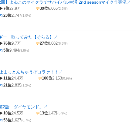
回】よゐこのマイクラでサバイバル生活 2nd seasonマイクラ実況
↗
7位
27.9万
39位
6,065
▶
💬
(2.2%)
23位
2,747
📁
(1.0%)
ギー 歌ってみた【そらる】
↗
76位
9.7万
27位
8,082
▶
💬
(8.3%)
5位
9,494
📁
(9.8%)
⌒)止まっとんちゃうぞコラァ！！
↗
11位
24.4万
100位
2,153
▶
💬
(0.9%)
21位
2,835
📁
(1.2%)
第2話「ダイヤモンド」
↗
10位
24.5万
13位
1.4万
▶
💬
(5.9%)
53位
1,627
📁
(0.7%)