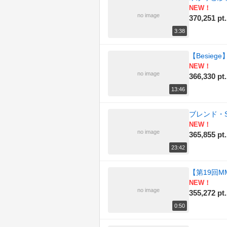
NEW！
(172)
料理
no image
370,251 pt.
(203)
旅行
3:38
(160)
日記
【Besie
NEW！
(205)
東方
no image
366,330 pt.
13:46
(194)
歌ってみた
ブレンド・
(187)
歴史
NEW！
no image
365,855 pt.
(187)
演奏してみた
23:42
(178)
科学
【第19回
(207)
自然
NEW！
no image
355,272 pt.
(207)
踊ってみた
0:50
(178)
車載動画