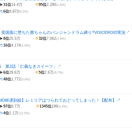
31位
14.4万
95位
2,280
▶
💬
(1.6%)
6位
8,973
📁
(6.2%)
ge】英国面に堕ちた茜ちゃんのパンジャンドラム縛り?VOICEROID実況
↗
8位
25.5万
32位
7,062
▶
💬
(2.8%)
16位
4,174
📁
(1.6%)
S 第2話「仁義なきスイーツ」
↗
6位
29.6万
5位
2.6万
▶
💬
(8.7%)
48位
1,772
📁
(0.6%)
MMD杯遅刻組】レミリアはつられておどってしまった！【配布】
↗
97位
8.7万
1345位
199
▶
💬
(0.2%)
4位
1.1万
📁
(12.3%)