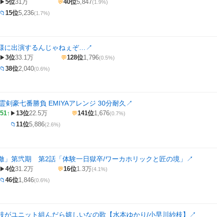
5位
31万
40位
5,847
▶
💬
(1.9%)
15位
5,236
📁
(1.7%)
様に出演するんじゃねぇぞ…
↗
3位
33.1万
128位
1,796
▶
💬
(0.5%)
38位
2,040
📁
(0.6%)
霊剣豪七番勝負 EMIYAアレンジ 30分耐久
↗
51↑
13位
22.5万
141位
1,676
▶
💬
(0.7%)
11位
5,886
📁
(2.6%)
徹」第弐期 第2話「体験一日獄卒/ワーカホリックと匠の境」
↗
4位
31.2万
16位
1.3万
▶
💬
(4.1%)
46位
1,846
📁
(0.6%)
枝がユニット組んだら嬉しいなの歌【水本ゆかり/小早川紗枝】
↗