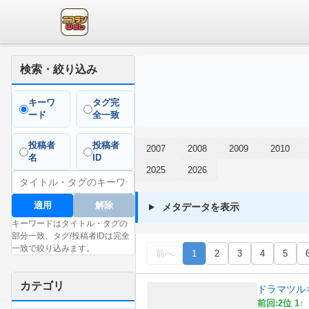
検索・絞り込み
キーワ
タグ完
ード
全一致
投稿者
投稿者
2007
2008
2009
2010
名
ID
2025
2026
適用
解除
メタデータを表示
キーワードはタイトル・タグの
部分一致、タグ/投稿者IDは完全
一致で絞り込みます。
前へ
1
2
3
4
5
カテゴリ
ドラマツル
前回:2位 1↑