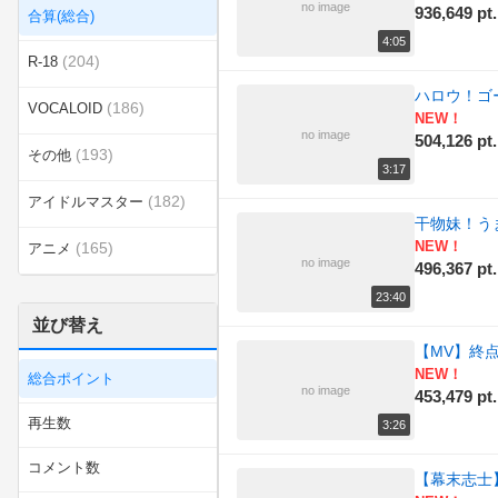
no image
936,649 pt.
合算(総合)
4:05
(204)
R-18
ハロウ！ゴー
(186)
VOCALOID
NEW！
no image
504,126 pt.
(193)
その他
3:17
(182)
アイドルマスター
干物妹！う
NEW！
(165)
アニメ
no image
496,367 pt.
(195)
エンターテイメント
23:40
並び替え
(381)
カテゴリ無し
【MV】終
NEW！
総合ポイント
(180)
ゲーム
no image
453,479 pt.
再生数
3:26
(174)
スポーツ
コメント数
【幕末志士
ニコニコインディーズ