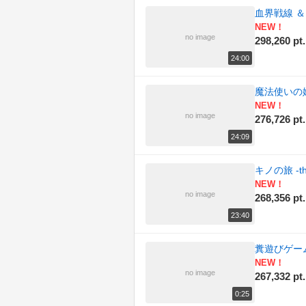
血界戦線 ＆
NEW！
no image
298,260 pt.
24:00
魔法使いの嫁 第
NEW！
no image
276,726 pt.
24:09
キノの旅 -the
NEW！
no image
268,356 pt.
23:40
糞遊びゲー
NEW！
no image
267,332 pt.
0:25