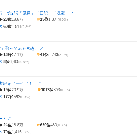
行 第2話「風呂」「日記」「洗濯」
↗
23位
18.9万
15位
1.3万
▶
💬
(6.9%)
60位
1,514
📁
(0.8%)
生」歌ってみたぬき。
↗
139位
7.1万
41位
5,743
▶
💬
(8.1%)
8位
6,405
📁
(9.0%)
書房ォ゛ーイ゛！！
↗
19位
20.9万
1013位
303
▶
💬
(0.1%)
177位
593
📁
(0.3%)
ーム
↗
24位
18.8万
630位
480
▶
💬
(0.3%)
70位
1,415
📁
(0.8%)