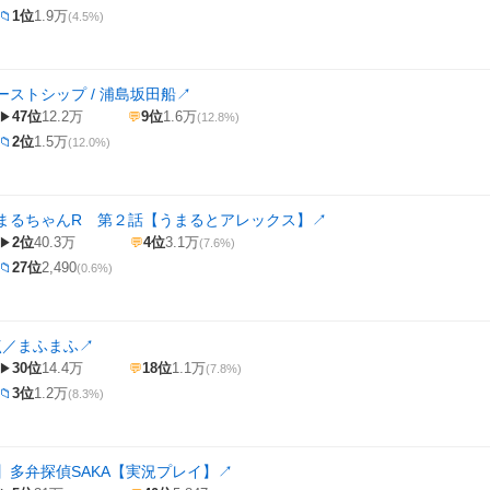
1位
1.9万
📁
(4.5%)
ストシップ / 浦島坂田船
↗
47位
12.2万
9位
1.6万
▶
💬
(12.8%)
2位
1.5万
📁
(12.0%)
まるちゃんR 第２話【うまるとアレックス】
↗
2位
40.3万
4位
3.1万
▶
💬
(7.6%)
27位
2,490
📁
(0.6%)
点／まふまふ
↗
30位
14.4万
18位
1.1万
▶
💬
(7.8%)
3位
1.2万
📁
(8.3%)
】多弁探偵SAKA【実況プレイ】
↗