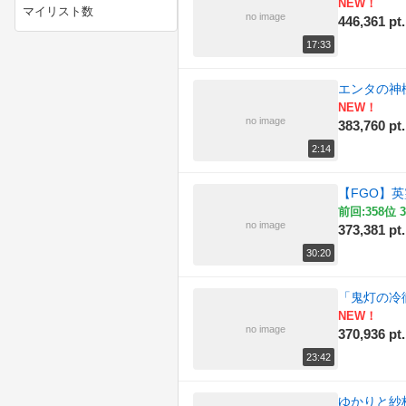
(201)
NEW！
マイリスト数
no image
446,361 pt.
(214)
ニコニコ動画講座
17:33
(226)
ニコニコ手芸部
エンタの神
NEW！
(195)
ニコニコ技術部
no image
383,760 pt.
2:14
(176)
ラジオ
【FGO】英
(190)
作ってみた
前回:358位 3
no image
373,381 pt.
(174)
例のアレ
30:20
(196)
動物
「鬼灯の冷
(154)
実況プレイ動画
NEW！
no image
370,936 pt.
(199)
描いてみた
23:42
(164)
政治
ゆかりと紗