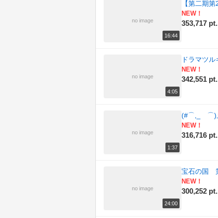
【第二期第2
NEW！
(186)
音楽
no image
353,717 pt.
16:44
ドラマツル
NEW！
no image
342,551 pt.
4:05
(#⌒,_ゝ
NEW！
no image
316,716 pt.
1:37
宝石の国 
NEW！
no image
300,252 pt.
24:00