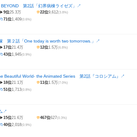
 BEYOND 第2話「幻界病棟ライゼズ」
↗
9位
25.3万
22位
9,612
▶
💬
(3.8%)
71位
1,409
📁
(0.6%)
２話「One today is worth two tomorrows.」
↗
17位
21.4万
12位
1.5万
▶
💬
(6.8%)
43位
1,945
📁
(0.9%)
 Beautiful World- the Animated Series 第2話『コロシアム』
↗
18位
21.1万
11位
1.5万
▶
💬
(7.0%)
51位
1,713
📁
(0.8%)
ム
↗
15位
21.6万
467位
627
▶
💬
(0.3%)
40位
2,018
📁
(0.9%)