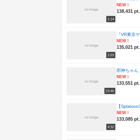
NEW！
no image
138,431 pt.
1:14
『VR東京
NEW！
no image
135,021 pt.
1:03
邪神ちゃん
NEW！
no image
133,551 pt.
23:40
【Splat
NEW！
no image
133,085 pt.
4:32