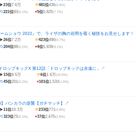
23位
7.6万
481位
436
▶
💬
(0.6%)
221位
93
5位
5,825
📁
♥
(0.1%)
(7.7%)
ゲームショウ 2022』で、ライザの胸の谷間を覗く秘技をお見せします！
26位
7.2万
423位
490
▶
💬
(0.7%)
204位
98
4位
5,839
📁
♥
(0.1%)
(8.1%)
ドロップキックX 第12話「ドロップキックは永遠に」
↗
15位
9.5万
6位
1.6万
▶
💬
(16.5%)
45位
201
101位
1,533
📁
♥
(0.2%)
(1.6%)
oon3】バンカラの逆襲【ガチマッチ】
↗
11位
10.3万
233位
771
▶
💬
(0.8%)
323位
75
37位
2,675
📁
♥
(0.1%)
(2.6%)