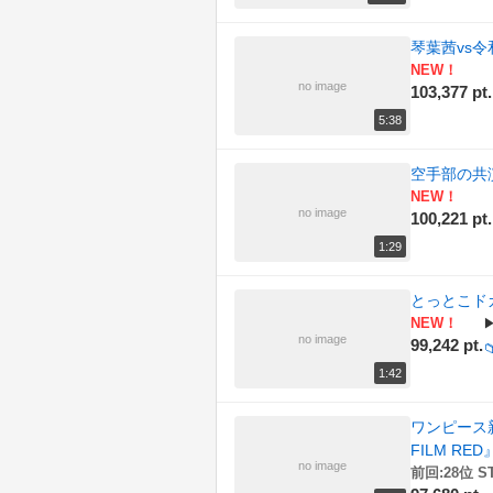
琴葉茜vs
NEW！
no image
103,377 pt.
5:38
空手部の共
NEW！
no image
100,221 pt.
1:29
とっとこド
NEW！
no image
99,242 pt.

1:42
ワンピース新作
FILM RED
no image
前回:28位 S