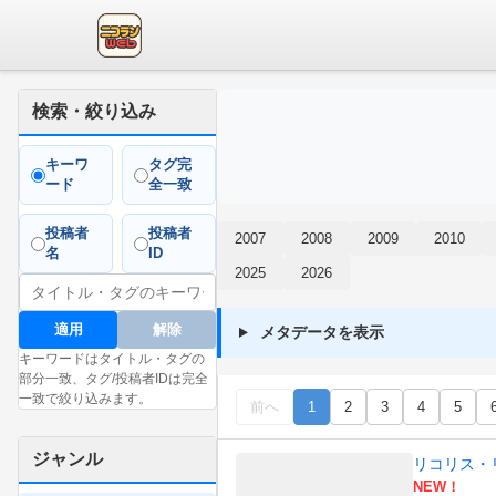
検索・絞り込み
キーワ
タグ完
ード
全一致
投稿者
投稿者
2007
2008
2009
2010
名
ID
2025
2026
適用
解除
メタデータを表示
キーワードはタイトル・タグの
部分一致、タグ/投稿者IDは完全
一致で絞り込みます。
前へ
1
2
3
4
5
ジャンル
リコリス・リコイ
NEW！