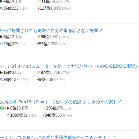
4位
14.1万
11位
7,428
▶
💬
(5.3%)
36位
222
117位
1,343
📁
♥
(0.2%)
(1.0%)
アーに拷問されても絶対に自分の事を話さない先輩
↗
8位
12.1万
90位
1,661
▶
💬
(1.4%)
20位
329
53位
2,238
📁
♥
(0.3%)
(1.8%)
ーン3】わかばシューターを信じてナワバリバトル(VOICEROID実況)
16位
8.8万
97位
1,543
▶
💬
(1.7%)
98位
137
9位
5,067
📁
♥
(0.2%)
(5.7%)
大地の章 Part19（Final） 【ゼルダの伝説 ふしぎの木の実】
↗
04↑
6位
13.6万
296位
670
▶
💬
(0.5%)
1097位
31
340位
535
📁
♥
(0.0%)
(0.4%)
ゲームショウ 2022』に迷惑な手演男優がやってきたぞ！！
↗