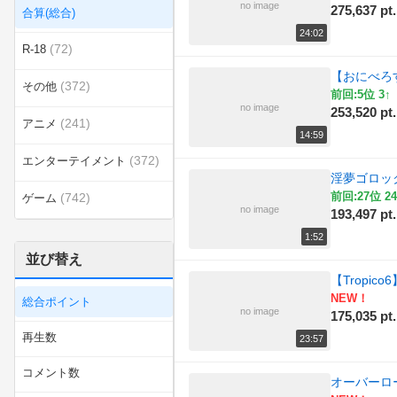
no image
275,637 pt.
合算(総合)
24:02
(72)
R-18
【おにべろ
(372)
その他
前回:5位 3↑
no image
253,520 pt.
(241)
アニメ
14:59
(372)
エンターテイメント
淫夢ゴロッ
前回:27位 24
(742)
ゲーム
no image
193,497 pt.
(7)
スポーツ
1:52
並び替え
(55)
ダンス
【Tropi
NEW！
総合ポイント
(13)
ラジオ
no image
175,035 pt.
再生数
23:57
(13)
乗り物
コメント数
オーバーロー
(14)
動物