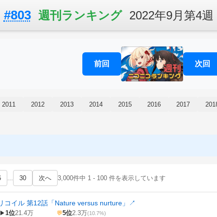
#803
週刊ランキング
2022年9月第4週
前回
次回
2011
2012
2013
2014
2015
2016
2017
201
6
...
30
次へ
3,000件中 1 - 100 件を表示しています
ル 第12話「Nature versus nurture」
↗
1位
21.4万
5位
2.3万
▶
💬
(10.7%)