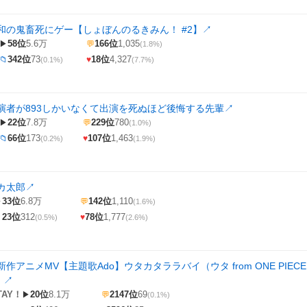
令和の鬼畜死にゲー【しょぼんのるきみん！ #2】
↗
58位
5.6万
166位
1,035
▶
💬
(1.8%)
342位
73
18位
4,327
📁
♥
(0.1%)
(7.7%)
演者が893しかいなくて出演を死ぬほど後悔する先輩
↗
22位
7.8万
229位
780
▶
💬
(1.0%)
66位
173
107位
1,463
📁
♥
(0.2%)
(1.9%)
カ太郎
↗
33位
6.8万
142位
1,110
▶
💬
(1.6%)
23位
312
78位
1,777

♥
(0.5%)
(2.6%)
アニメMV【主題歌Ado】ウタカタララバイ（ウタ from ONE PIECE FI
』
↗
TAY！
20位
8.1万
2147位
69
▶
💬
(0.1%)