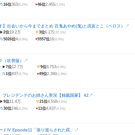
16位
363
46位
2,455
📁
♥
(0.2%)
(1.1%)
す】出会いから今までまとめ 百鬼あやめ(鬼)と戌亥とこ（ベロス）
↗
2位
19.2万
3位
6.2万
▶
💬
(32.1%)
5026位
4
5557位
16
📁
♥
(0.0%)
(0.0%)
ク（吹替版）
↗
↑
7位
12.7万
9位
8,753
▶
💬
(6.9%)
1位
837
49位
2,390
📁
♥
(0.7%)
(1.9%)
co6】プレジデンテのお姉さん実況【独裁国家】 42
↗
9位
11.4万
21位
4,558
▶
💬
(4.0%)
30位
246
11位
4,637
📁
♥
(0.2%)
(4.1%)
ドⅣ Episode11「張り巡らされた罠」
↗