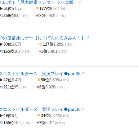
んレポ！「厚木健康センター ラッコ飯」
↗
51位
5.8万
177位
972
▶
💬
(1.7%)
259位
84
1位
6,962
📁
♥
(0.1%)
(11.9%)
令和の鬼畜死にゲー【しょぼんのるきみん！】
↗
39位
6.6万
117位
1,289
▶
💬
(1.9%)
165位
107
3位
5,901
📁
♥
(0.2%)
(8.9%)
エストビルダーズ 実況プレイ◆part35
↗
42位
6.4万
50位
2,595
▶
💬
(4.0%)
211位
95
2位
5,928
📁
♥
(0.1%)
(9.2%)
エストビルダーズ 実況プレイ◆part36
↗
49位
6万
34位
3,322
▶
💬
(5.6%)
155位
109
7位
5,311
📁
♥
(0.2%)
(8.9%)