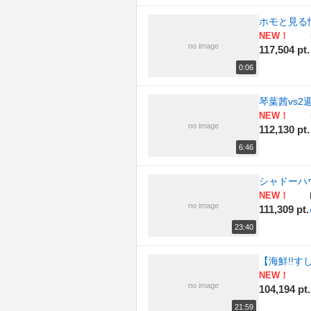
ホモと見る
NEW！
no image
117,504 pt.
0:06
琴葉茜vs
NEW！
no image
112,130 pt.
6:46
シャドーハウ
NEW！
no image
111,309 pt.
23:40
【海鮮!!す
NEW！
no image
104,194 pt.
21:59