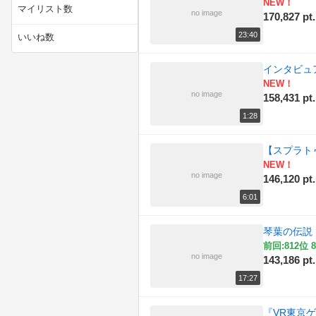
NEW！
マイリスト数
no image
170,827 pt.
(24)
技術・工作
23:40
いいね数
(84)
料理
インタビュ
(28)
旅行・アウトドア
NEW！
no image
158,431 pt.
(123)
社会・政治・時事
1:28
(5)
自然
【スプラトゥ
NEW！
(118)
解説・講座
no image
146,120 pt.
(717)
音楽・サウンド
6:01
琴葉の伝説 
前回:812位 8
no image
143,186 pt.
17:27
『VR東京