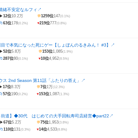
情緒不安定なルフィ
↗
12位
10.2万
1259位
147
▶
💬
(0.1%)
63位
178
219位
777
📁
♥
(0.2%)
(0.8%)
2週目で本気になった死にゲー【しょぼんのるきみん！ #3】
↗
52位
5.8万
153位
1,085
▶
💬
(1.9%)
287位
80
10位
4,952
📁
♥
(0.1%)
(8.5%)
ス 2nd Season 第11話「ふたりの答え」
↗
17位
8.3万
7位
1万
▶
💬
(12.3%)
57位
190
153位
1,087
📁
♥
(0.2%)
(1.3%)
し街道】◆30代 はじめての大手回転寿司店経営◆part22
↗
67位
5.2万
75位
1,953
▶
💬
(3.8%)
110位
131
14位
4,533
📁
♥
(0.3%)
(8.8%)