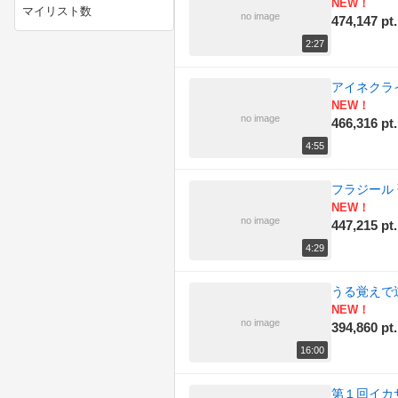
(194)
NEW！
マイリスト数
no image
474,147 pt.
(193)
ニコニコ動画講座
2:27
(214)
ニコニコ手芸部
アイネクラ
NEW！
(190)
ニコニコ技術部
no image
466,316 pt.
4:55
(191)
ラジオ
フラジール 
(197)
作ってみた
NEW！
no image
447,215 pt.
(173)
例のアレ
4:29
(180)
動物
うる覚えで
(156)
実況プレイ動画
NEW！
no image
394,860 pt.
(188)
描いてみた
16:00
(165)
政治
第１回イカサ