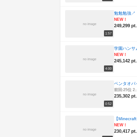
勉勉勉強
↗
NEW！
no image
249,299 pt.
1:57
学園ハンサ
NEW！
no image
245,142 pt.
4:00
ペンタオパ
前回:25位 2↓
no image
235,302 pt.
0:52
【Minecr
NEW！
no image
230,417 pt.