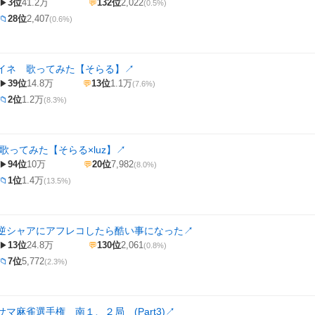
3位
41.2万
132位
2,022
▶
💬
(0.5%)
28位
2,407
📁
(0.6%)
イネ 歌ってみた【そらる】
↗
39位
14.8万
13位
1.1万
▶
💬
(7.6%)
2位
1.2万
📁
(8.3%)
歌ってみた【そらる×luz】
↗
94位
10万
20位
7,982
▶
💬
(8.0%)
1位
1.4万
📁
(13.5%)
逆シャアにアフレコしたら酷い事になった
↗
13位
24.8万
130位
2,061
▶
💬
(0.8%)
7位
5,772
📁
(2.3%)
マ麻雀選手権 南１、２局 (Part3)
↗