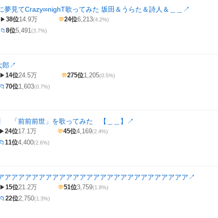
夢見てCrazy∞nighT歌ってみた 坂田＆うらた＆詩人＆＿＿
↗
38位
14.9万
24位
6,213
▶
💬
(4.2%)
8位
5,491
📁
(3.7%)
太郎
↗
14位
24.5万
275位
1,205
▶
💬
(0.5%)
70位
1,603
📁
(0.7%)
】 「前前前世」を歌ってみた 【＿＿】
↗
24位
17.1万
45位
4,169
▶
💬
(2.4%)
11位
4,400
📁
(2.6%)
アアアアアアアアアアアアアアアアアアアアアアアアアアアア
↗
15位
21.2万
51位
3,759
▶
💬
(1.8%)
22位
2,750
📁
(1.3%)