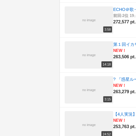
ECHO＠歌っ
前回:2位 19↓
no image
272,577 pt.
3:58
第１回イカサ
NEW！
no image
263,506 pt.
14:18
? 『惑星ル
NEW！
no image
263,279 pt.
3:15
【4人実況】
NEW！
no image
253,763 pt.
24:52