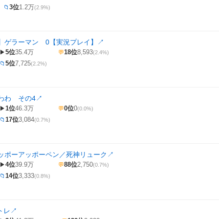
3位
1.2万
📁
(2.9%)
】ゲラーマン 0【実況プレイ】
↗
5位
35.4万
18位
8,593
▶
💬
(2.4%)
5位
7,725
📁
(2.2%)
わわ その4
↗
1位
46.3万
0位
0
▶
💬
(0.0%)
17位
3,084
📁
(0.7%)
ッポーアッポーペン／死神リューク
↗
4位
39.9万
88位
2,750
▶
💬
(0.7%)
14位
3,333
📁
(0.8%)
トレ
↗