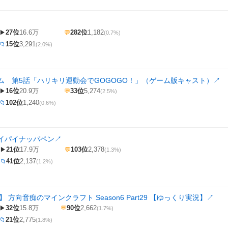
27位
16.6万
282位
1,182
▶
💬
(0.7%)
15位
3,291
📁
(2.0%)
ム 第5話「ハリキリ運動会でGOGOGO！」（ゲーム版キャスト）
↗
16位
20.9万
33位
5,274
▶
💬
(2.5%)
102位
1,240
📁
(0.6%)
イパイナッパペン
↗
21位
17.9万
103位
2,378
▶
💬
(1.3%)
41位
2,137
📁
(1.2%)
aft】 方向音痴のマインクラフト Season6 Part29 【ゆっくり実況】
↗
32位
15.8万
90位
2,662
▶
💬
(1.7%)
21位
2,775
📁
(1.8%)