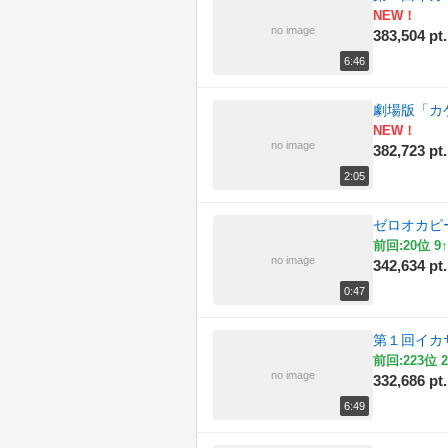
NEW！
(168)
料理
no image
383,504 pt.
(207)
旅行
6:46
(180)
東方
劇場版「カゲ
NEW！
(187)
歌ってみた
no image
382,723 pt.
2:05
(171)
歴史
ゼロオカピ
(181)
演奏してみた
前回:20位 9↑
no image
342,634 pt.
(188)
科学
0:47
(215)
自然
第１回イカサ
(190)
踊ってみた
前回:223位 2
no image
332,686 pt.
(188)
車載動画
6:49
(195)
音楽