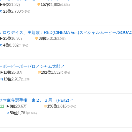
6位
31.3万
157位
1,803
▶
💬
(0.6%)
23位
2,730
📁
(0.9%)
ロウデイズ」主題歌：RED(CINEMA Ver.)スペシャルムービー/GOUAC
25位
16.9万
38位
5,013
▶
💬
(3.0%)
4位
8,332
📁
(4.9%)
ーポーピーポーゼロ／シャム太郎
↗
10位
26.8万
191位
1,532
▶
💬
(0.6%)
19位
2,917
📁
(1.1%)
マ麻雀選手権 東２、３局 (Part2)
↗
11↑
8位
28.6万
156位
1,816
▶
💬
(0.6%)
50位
1,781
📁
(0.6%)