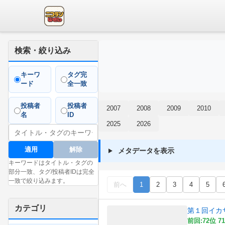
検索・絞り込み
キーワ
タグ完
ード
全一致
投稿者
投稿者
2007
2008
2009
2010
名
ID
2025
2026
適用
解除
メタデータを表示
キーワードはタイトル・タグの
部分一致、タグ/投稿者IDは完全
一致で絞り込みます。
前へ
1
2
3
4
5
カテゴリ
第１回イカ
前回:72位 71