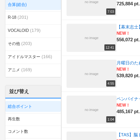
no image
725,884 pt.
合算(総合)
7:03
(201)
R-18
【幕末志士
(179)
VOCALOID
NEW！
no image
556,072 pt.
(203)
その他
12:41
(166)
アイドルマスター
月曜日のた
NEW！
(169)
アニメ
no image
539,820 pt.
(196)
エンターテイメント
4:55
並び替え
(351)
カテゴリ無し
ペンパイナ
NEW！
総合ポイント
(174)
ゲーム
no image
485,167 pt.
再生数
1:04
(158)
スポーツ
コメント数
【TAS】脳
ニコニコインディーズ