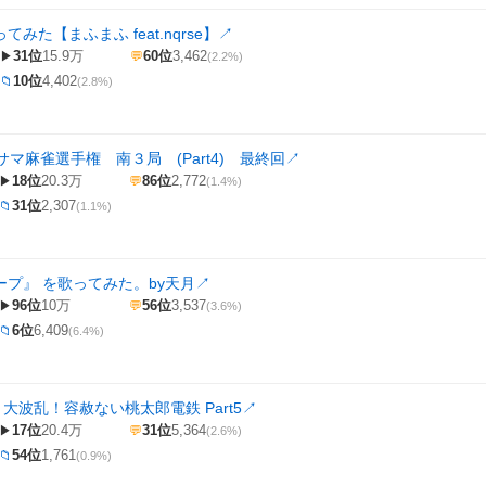
てみた【まふまふ feat.nqrse】
↗
31位
15.9万
60位
3,462
▶
💬
(2.2%)
10位
4,402
📁
(2.8%)
マ麻雀選手権 南３局 (Part4) 最終回
↗
18位
20.3万
86位
2,772
▶
💬
(1.4%)
31位
2,307
📁
(1.1%)
ープ』 を歌ってみた。by天月
↗
96位
10万
56位
3,537
▶
💬
(3.6%)
6位
6,409
📁
(6.4%)
大波乱！容赦ない桃太郎電鉄 Part5
↗
17位
20.4万
31位
5,364
▶
💬
(2.6%)
54位
1,761
📁
(0.9%)