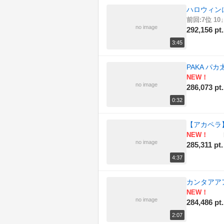
ハロウィンに
前回:7位 10↓
no image
292,156 pt.
3:45
PAKA パカ
NEW！
no image
286,073 pt.
0:32
【アカペラ
NEW！
no image
285,311 pt.
4:37
カンタアア
NEW！
no image
284,486 pt.
2:07