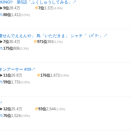
RKING!! 第5話「ふくしゅうしてみる」
↗
9位
28.4万
7位
1.3万
▶
💬
(4.4%)
88位
1,412
📁
(0.5%)
慮せんでええんや」 鳥「いただきま」 シャチ「（ﾊﾟｸｰ」
↗
7位
30.4万
971位
393
▶
💬
(0.1%)
175位
808
📁
(0.3%)
ンアーサー #39
↗
11位
26.8万
176位
1,672
▶
💬
(0.6%)
59位
1,731
📁
(0.6%)
↗
12位
25.4万
93位
2,544
▶
💬
(1.0%)
76位
1,524
📁
(0.6%)