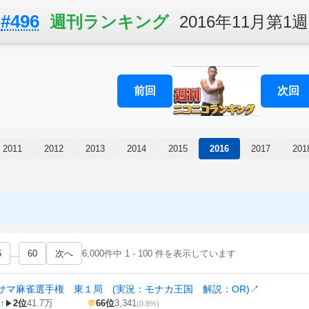
#496
週刊ランキング
2016年11月第1週
前回
次回
2011
2012
2013
2014
2015
2016
2017
201
6
...
60
次へ
6,000件中 1 - 100 件を表示しています
サマ麻雀選手権 東１局 (実況：モナカ王国 解説：OR)
↗
↑
2位
41.7万
66位
3,341
▶
💬
(0.8%)