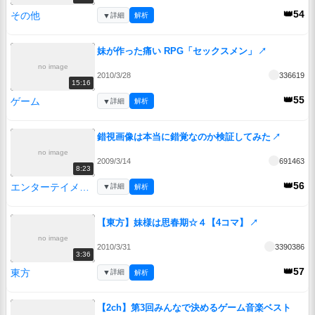
👑54
その他
▼
詳細
解析
妹が作った痛い RPG「セックスメン」
↗
no image
2010/3/28
336619
15:16
👑55
ゲーム
▼
詳細
解析
錯視画像は本当に錯覚なのか検証してみた
↗
no image
2009/3/14
691463
8:23
👑56
エンターテイメント
▼
詳細
解析
【東方】妹様は思春期☆４【4コマ】
↗
no image
2010/3/31
3390386
3:36
👑57
東方
▼
詳細
解析
【2ch】第3回みんなで決めるゲーム音楽ベスト