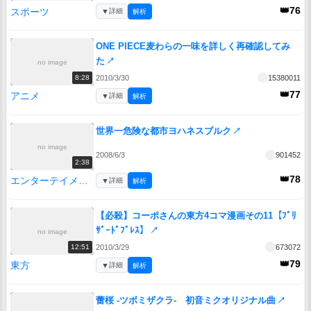
👑76
スポーツ
▼
詳細
解析
ONE PIECE麦わらの一味を詳しく再確認してみ
た
↗
no image
2010/3/30
15380011
8:28
👑77
アニメ
▼
詳細
解析
世界一危険な都市ヨハネスブルク
↗
no image
2008/6/3
901452
2:38
👑78
エンターテイメント
▼
詳細
解析
【必殺】コーポさんの東方4コマ漫画その11【ﾌﾞﾘ
ｻﾞｰﾄﾞﾌﾞﾚｽ】
↗
no image
2010/3/29
673072
12:51
👑79
東方
▼
詳細
解析
蕾桜 -ツボミザクラ- 初音ミクオリジナル曲
↗