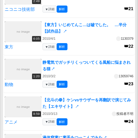
2:49
👑21
ニコニコ技術部
▼
詳細
解析
【東方】いじめてんこ…は嘘でした。 …半分
【試作品】
↗
no image
2010/4/1
1130379
6:05
👑22
東方
▼
詳細
解析
静電気でガッチリくっついてくる風船に悩まされ
る猫
↗
no image
2010/3/2
13059746
1:20
👑23
動物
▼
詳細
解析
【北斗の拳】ケンvsサウザーを再翻訳で演じてみ
た【エキサイト】
↗
no image
2010/3/13
投稿者不明
8:59
👑24
アニメ
▼
詳細
解析
液体窒素に素手をつっこんでみた
↗