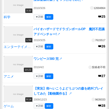
no image
2010/3/26
12694864
3:33
👑25
科学
▼
詳細
解析
バイオハザードでドラゴンボールOP 魔訶不思議
アドベンチャー!
↗
no image
2010/3/25
7615517
1:50
👑26
エンターテイメント
▼
詳細
解析
ワンピース580 完
↗
no image
2010/4/2
投稿者不明
10:21
👑27
アニメ
▼
詳細
解析
【実況】街へいこうよどうぶつの森を絶叫プレイ
してみた【動物園作る】
↗
no image
2009/12/23
9639333
9:14
👑28
ゲーム
▼
詳細
解析