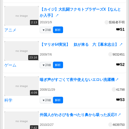
【カイジ】大乱闘フクモトブラザーズX【なんと
か入手】
↗
no image
2010/1/9
投稿者不明
2:13
👑51
アニメ
▼
詳細
解析
【マリオ64実況】 奴が来る 六【幕末志士】
↗
no image
2009/7/6
9032451
23:16
👑52
ゲーム
▼
詳細
解析
喘ぎ声がすごくて夜中使えないエロい洗濯機
↗
no image
2008/11/29
41798
4:09
👑53
科学
▼
詳細
解析
外国人がわさびを食べたり鼻から吸った反応!!
↗
no image
2010/2/27
4639750
7:42