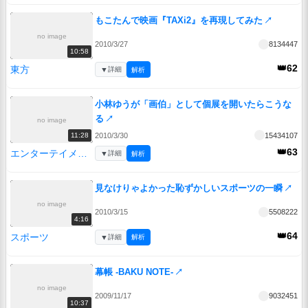
もこたんで映画『TAXi2』を再現してみた
↗
no image
2010/3/27
8134447
10:58
👑62
東方
▼
詳細
解析
小林ゆうが「画伯」として個展を開いたらこうな
る
↗
no image
2010/3/30
15434107
11:28
👑63
エンターテイメント
▼
詳細
解析
見なけりゃよかった恥ずかしいスポーツの一瞬
↗
no image
2010/3/15
5508222
4:16
👑64
スポーツ
▼
詳細
解析
幕帳 -BAKU NOTE-
↗
no image
2009/11/17
9032451
10:37