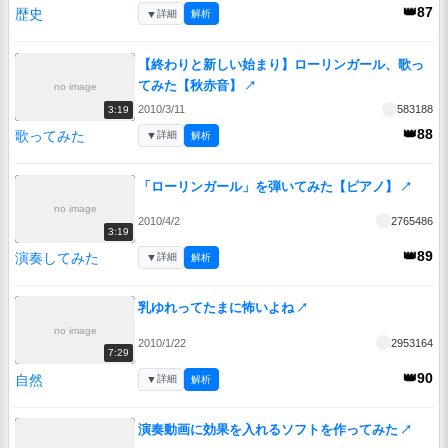
👑87
歴史
▼
詳細
解析
【終わりと新しい始まり】ローリンガール、歌っ
てみた【秋赤音】
↗
no image
2010/3/11
583188
3:19
👑88
歌ってみた
▼
詳細
解析
「ローリンガール」を弾いてみた【ピアノ】
↗
no image
2010/4/2
2765486
3:19
👑89
演奏してみた
▼
詳細
解析
乳ゆれってたまに怖いよね
↗
no image
2010/1/22
2953164
7:29
👑90
自然
▼
詳細
解析
演奏動画に効果を入れるソフトを作ってみた
↗