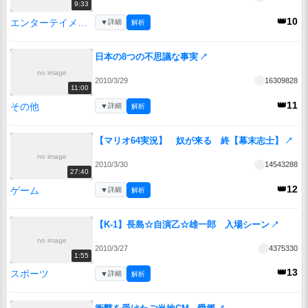
9:33
👑10
エンターテイメント
▼
詳細
解析
日本の8つの不思議な事実
↗
no image
2010/3/29
16309828
11:00
👑11
その他
▼
詳細
解析
【マリオ64実況】 奴が来る 終【幕末志士】
↗
no image
2010/3/30
14543288
27:40
👑12
ゲーム
▼
詳細
解析
【K-1】長島☆自演乙☆雄一郎 入場シーン
↗
no image
2010/3/27
4375330
1:55
👑13
スポーツ
▼
詳細
解析