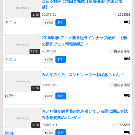
とある科学で天国と地獄【超電磁砲×天国と地
獄】
↗
no image
2010/3/31
1663391
1:45
👑3
アニメ
▼
詳細
解析
2010年-春-アニメ新番組ラインナップ紹介 【春
の新作アニメ情報満載】
↗
no image
2010/3/28
投稿者不明
31:01
👑4
アニメ
▼
詳細
解析
みんなのうた - コンピューターおばあちゃん
↗
no image
2009/11/26
投稿者不明
2:16
👑5
科学
▼
詳細
解析
おとり役が飼育員の気を引いている間に脱出を試
みる動物園のパンダ
↗
no image
2009/11/11
14583291
1:15
👑6
動物
▼
詳細
解析