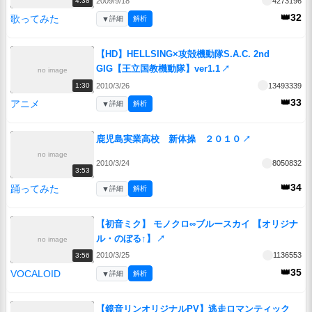
2009/9/18
4273196
4:38
👑32
歌ってみた
▼
詳細
解析
【HD】HELLSING×攻殻機動隊S.A.C. 2nd
GIG【王立国教機動隊】ver1.1
↗
no image
2010/3/26
13493339
1:30
👑33
アニメ
▼
詳細
解析
鹿児島実業高校 新体操 ２０１０
↗
no image
2010/3/24
8050832
3:53
👑34
踊ってみた
▼
詳細
解析
【初音ミク】 モノクロ∞ブルースカイ 【オリジナ
ル・のぼる↑】
↗
no image
2010/3/25
1136553
3:56
👑35
VOCALOID
▼
詳細
解析
【鏡音リンオリジナルPV】逃走ロマンティック