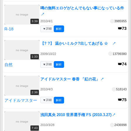
噂の無料エロゲがとんでもない事になっている件
↗
no image
2010/4/1
3985955
3:39
👑73
R-18
▼
詳細
解析
【? ?】 温かいミルク?出してあげる ☆
↗
no image
2009/10/22
13799380
1:33
👑74
自然
▼
詳細
解析
アイドルマスター 春香 「紅の花」
↗
no image
2010/4/3
518143
2:36
👑75
アイドルマスター
▼
詳細
解析
浅田真央 2010 世界選手権 FS (2010.3.27)
↗
no image
2010/3/28
2436998
7:43