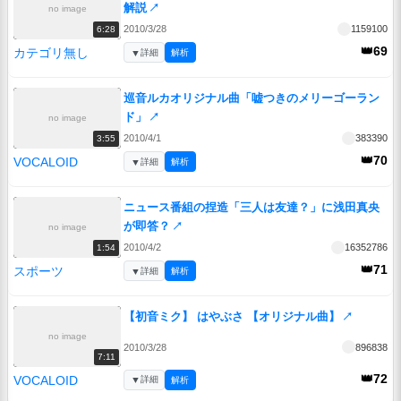
解説
↗
no image
2010/3/28
1159100
6:28
👑69
カテゴリ無し
▼
詳細
解析
巡音ルカオリジナル曲「嘘つきのメリーゴーラン
ド」
↗
no image
2010/4/1
383390
3:55
👑70
VOCALOID
▼
詳細
解析
ニュース番組の捏造「三人は友達？」に浅田真央
が即答？
↗
no image
2010/4/2
16352786
1:54
👑71
スポーツ
▼
詳細
解析
【初音ミク】 はやぶさ 【オリジナル曲】
↗
no image
2010/3/28
896838
7:11
👑72
VOCALOID
▼
詳細
解析