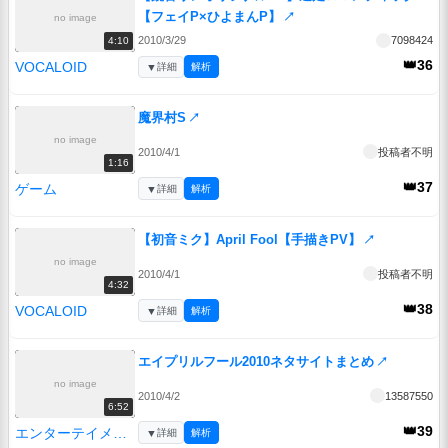
【フェイP×ひよまんP】
↗
no image
2010/3/29
7098424
4:10
👑36
VOCALOID
▼
詳細
解析
魔界村S
↗
no image
2010/4/1
投稿者不明
1:16
👑37
ゲーム
▼
詳細
解析
【初音ミク】April Fool【手描きPV】
↗
no image
2010/4/1
投稿者不明
4:32
👑38
VOCALOID
▼
詳細
解析
エイプリルフール2010ネタサイトまとめ
↗
no image
2010/4/2
13587550
6:52
👑39
エンターテイメント
▼
詳細
解析