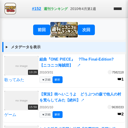
#152
週刊ランキング
2010年4月第1週
前回
次回
メタデータを表示
組曲『ONE PIECE』 ?The Final-Edition?
【ニコニコ海賊団】
↗
no image
2010/3/31
7582118
13:26
👑1
歌ってみた
▼
詳細
解析
【実況】街へいこうよ どうぶつの森で他人の村
を荒らしてみた【絶叫】
↗
no image
2010/1/10
9639333
15:59
👑2
ゲーム
▼
詳細
解析