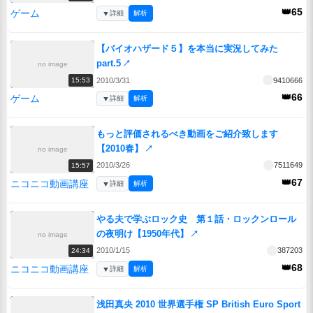
👑65
ゲーム
▼
詳細
解析
【バイオハザード５】を本当に実況してみた
part.5
↗
no image
2010/3/31
9410666
15:53
👑66
ゲーム
▼
詳細
解析
もっと評価されるべき動画をご紹介致します
【2010春】
↗
no image
2010/3/26
7511649
15:57
👑67
ニコニコ動画講座
▼
詳細
解析
やる夫で学ぶロック史 第１話・ロックンロール
の夜明け【1950年代】
↗
no image
2010/1/15
387203
24:34
👑68
ニコニコ動画講座
▼
詳細
解析
浅田真央 2010 世界選手権 SP British Euro Sport