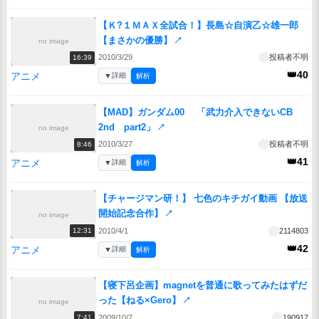
【Ｋ?１ＭＡＸ全試合！】長島☆自演乙☆雄一郎
【まさかの優勝】
↗
no image
2010/3/29
投稿者不明
16:39
👑40
アニメ
▼
詳細
解析
【MAD】ガンダム00 「武力介入できないCB
2nd part2」
↗
no image
2010/3/27
投稿者不明
8:46
👑41
アニメ
▼
詳細
解析
【チャージマン研！】 七色のキチガイ動画 【放送
開始記念合作】
↗
no image
2010/4/1
2114803
12:31
👑42
アニメ
▼
詳細
解析
【寝下呂企画】magnetを普通に歌ってみたはずだ
った【ねる×Gero】
↗
no image
2009/10/7
190917
7:41