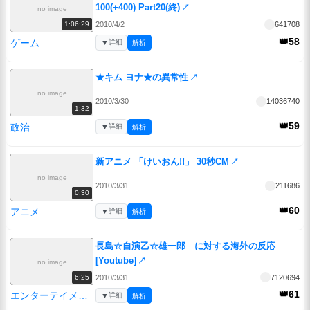
100(+400) Part20(終)
↗
no image
2010/4/2
641708
1:06:29
👑58
ゲーム
▼
詳細
解析
★キム ヨナ★の異常性
↗
no image
2010/3/30
14036740
1:32
👑59
政治
▼
詳細
解析
新アニメ 「けいおん!!」 30秒CM
↗
no image
2010/3/31
211686
0:30
👑60
アニメ
▼
詳細
解析
長島☆自演乙☆雄一郎 に対する海外の反応
[Youtube]
↗
no image
2010/3/31
7120694
6:25
👑61
エンターテイメント
▼
詳細
解析