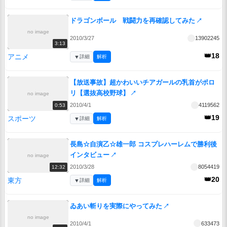
ドラゴンボール 戦闘力を再確認してみた
↗
no image
2010/3/27
13902245
3:13
👑18
アニメ
▼
詳細
解析
【放送事故】超かわいいチアガールの乳首がポロ
リ【選抜高校野球】
↗
no image
2010/4/1
4119562
0:53
👑19
スポーツ
▼
詳細
解析
長島☆自演乙☆雄一郎 コスプレハーレムで勝利後
インタビュー
↗
no image
2010/3/28
8054419
12:32
👑20
東方
▼
詳細
解析
ゐあい斬りを実際にやってみた
↗
no image
2010/4/1
633473