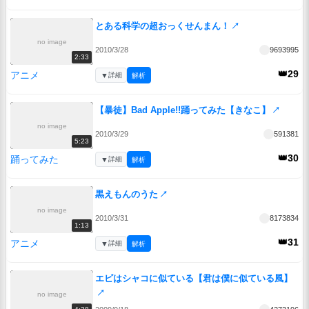
とある科学の超おっくせんまん！
↗
no image
2010/3/28
9693995
2:33
👑29
アニメ
▼
詳細
解析
【暴徒】Bad Apple!!踊ってみた【きなこ】
↗
no image
2010/3/29
591381
5:23
👑30
踊ってみた
▼
詳細
解析
黒えもんのうた
↗
no image
2010/3/31
8173834
1:13
👑31
アニメ
▼
詳細
解析
エビはシャコに似ている【君は僕に似ている風】
↗
no image