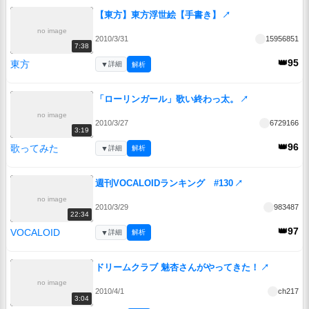
【東方】東方浮世絵【手書き】
↗
no image
2010/3/31
15956851
7:38
👑95
東方
▼
詳細
解析
「ローリンガール」歌い終わっ太。
↗
no image
2010/3/27
6729166
3:19
👑96
歌ってみた
▼
詳細
解析
週刊VOCALOIDランキング #130
↗
no image
2010/3/29
983487
22:34
👑97
VOCALOID
▼
詳細
解析
ドリームクラブ 魅杏さんがやってきた！
↗
no image
2010/4/1
ch217
3:04