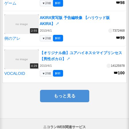
👑98
ゲーム
▼
詳細
解析
AKIRA実写版 予告編映像 【ハリウッド版
AKIRA】
↗
no image
2010/4/1
7372468
2:55
👑99
例のアレ
▼
詳細
解析
【オリジナル曲】ユアハイネス☆マイプリンセス
【男性ボカロ】
↗
no image
2010/4/1
14125978
4:29
👑100
VOCALOID
▼
詳細
解析
もっと見る
ニコランWEB関連サービス