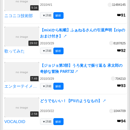
no image
2010/4/1
11484145
5:34
👑91
ニコニコ技術部
▼
詳細
解析
【mixiから転載】ふぁねるさんの引退声明【zipの
おまけ付き】
↗
no image
2010/3/29
8187825
29:02
👑92
歌ってみた
▼
詳細
解析
【ジョジョ第3部】うろ覚えで振り返る 承太郎の
奇妙な冒険 PART32
↗
no image
2010/3/29
704210
7:46
👑93
エンターテイメント
▼
詳細
解析
どうでもいい！【PVのようなもの】
↗
no image
2010/3/22
1044709
2:58
👑94
VOCALOID
▼
詳細
解析