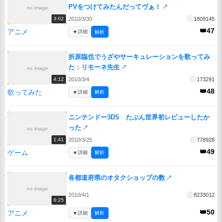
PVをつけてみたんだってヴぁ！
↗
no image
2010/3/30
1809145
3:02
👑47
アニメ
▼
詳細
解析
折原臨也でうざやサーキュレーションを歌ってみ
た：リモーネ先生
↗
no image
2010/3/4
173291
4:12
👑48
歌ってみた
▼
詳細
解析
ニンテンドー3DS たぶん世界初レビューしたか
った
↗
no image
2010/3/25
778928
1:41
👑49
ゲーム
▼
詳細
解析
各都道府県のオタクショップの数
↗
no image
2010/4/1
8233012
6:25
👑50
アニメ
▼
詳細
解析