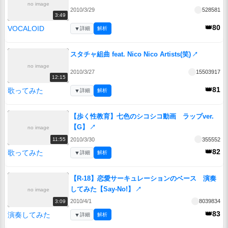
no image
2010/3/29
528581
3:49
👑80
VOCALOID
▼
詳細
解析
スタチャ組曲 feat. Nico Nico Artists(笑)
↗
no image
2010/3/27
15503917
12:15
👑81
歌ってみた
▼
詳細
解析
【歩く性教育】七色のシコシコ動画 ラップver.
【G】
↗
no image
2010/3/30
355552
11:55
👑82
歌ってみた
▼
詳細
解析
【R-18】恋愛サーキュレーションのベース 演奏
してみた【Say-No!】
↗
no image
2010/4/1
8039834
3:09
👑83
演奏してみた
▼
詳細
解析