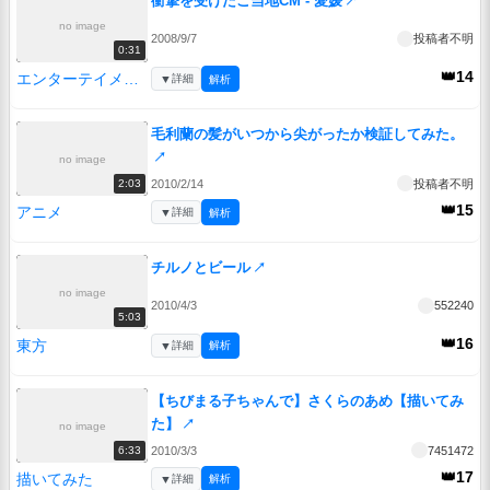
衝撃を受けたご当地CM - 愛媛
↗
no image
2008/9/7
投稿者不明
0:31
👑14
エンターテイメント
▼
詳細
解析
毛利蘭の髪がいつから尖がったか検証してみた。
↗
no image
2010/2/14
投稿者不明
2:03
👑15
アニメ
▼
詳細
解析
チルノとビール
↗
no image
2010/4/3
552240
5:03
👑16
東方
▼
詳細
解析
【ちびまる子ちゃんで】さくらのあめ【描いてみ
た】
↗
no image
2010/3/3
7451472
6:33
👑17
描いてみた
▼
詳細
解析