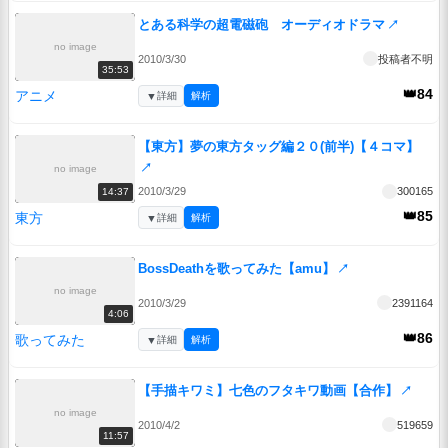
とある科学の超電磁砲 オーディオドラマ
↗
no image
2010/3/30
投稿者不明
35:53
👑84
アニメ
▼
詳細
解析
【東方】夢の東方タッグ編２０(前半)【４コマ】
↗
no image
2010/3/29
300165
14:37
👑85
東方
▼
詳細
解析
BossDeathを歌ってみた【amu】
↗
no image
2010/3/29
2391164
4:06
👑86
歌ってみた
▼
詳細
解析
【手描キワミ】七色のフタキワ動画【合作】
↗
no image
2010/4/2
519659
11:57