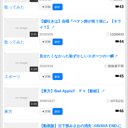
👑43
歌ってみた
▼
詳細
解析
【嘘吐きは】合唱『ペテン師が笑う頃に』【キラ
イ？】
↗
no image
2010/3/25
13265633
3:41
👑44
歌ってみた
▼
詳細
解析
見せたくなかった恥ずかしいスポーツの一瞬
↗
no image
2010/3/19
投稿者不明
4:18
👑45
スポーツ
▼
詳細
解析
【東方】Bad Apple!! ＰＶ【影絵】
↗
no image
2009/10/27
10731211
3:39
👑46
東方
▼
詳細
解析
【動画版】日下部みさおの消失 -VAVAVA END-に