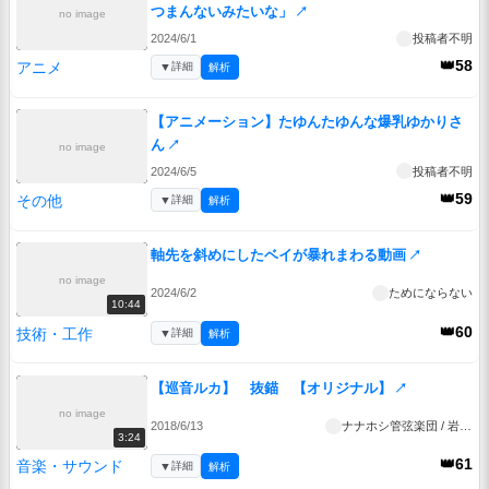
つまんないみたいな」
↗
no image
2024/6/1
投稿者不明
👑58
アニメ
▼
詳細
解析
【アニメーション】たゆんたゆんな爆乳ゆかりさ
ん
↗
no image
2024/6/5
投稿者不明
👑59
その他
▼
詳細
解析
軸先を斜めにしたベイが暴れまわる動画
↗
no image
2024/6/2
ためにならない
10:44
👑60
技術・工作
▼
詳細
解析
【巡音ルカ】 抜錨 【オリジナル】
↗
no image
2018/6/13
ナナホシ管弦楽団 / 岩見 陸
3:24
👑61
音楽・サウンド
▼
詳細
解析