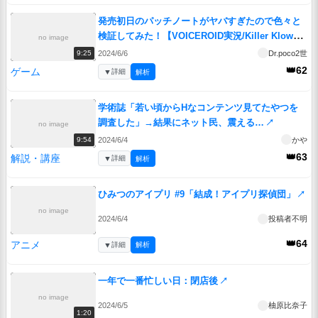
発売初日のパッチノートがヤバすぎたので色々と
検証してみた！【VOICEROID実況/Killer Klowns
no image
from Outer Space: The Game/キラークラウン】
2024/6/6
Dr.poco2世
9:25
↗
👑62
ゲーム
▼
詳細
解析
学術誌「若い頃からHなコンテンツ見てたやつを
調査した」→結果にネット民、震える…
↗
no image
2024/6/4
かや
9:54
👑63
解説・講座
▼
詳細
解析
ひみつのアイプリ #9「結成！アイプリ探偵団」
↗
no image
2024/6/4
投稿者不明
👑64
アニメ
▼
詳細
解析
一年で一番忙しい日：閉店後
↗
no image
2024/6/5
柚原比奈子
1:20