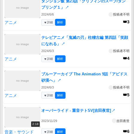
ダンジョン飯 第23話「グリフィンのスープ/ダン
プリング１」
↗
no image
2024/6/6
投稿者不明
👑3
アニメ
▼
詳細
解析
テレビアニメ「鬼滅の刃」柱稽古編 第四話「笑顔
になれる」
↗
no image
2024/6/3
投稿者不明
👑4
アニメ
▼
詳細
解析
ブルーアーカイブ The Animation 9話「アビドス
砂漠へ」
↗
no image
2024/6/3
投稿者不明
👑5
アニメ
▼
詳細
解析
オーバーライド - 重音テトSV[吉田夜世]
↗
no image
2023/11/29
吉田夜世
2:18
👑6
音楽・サウンド
▼
詳細
解析