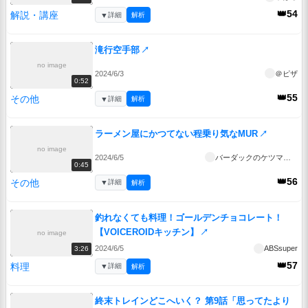
👑54
解説・講座
▼
詳細
解析
滝行空手部
↗
no image
2024/6/3
＠ピザ
0:52
👑55
その他
▼
詳細
解析
ラーメン屋にかつてない程乗り気なMUR
↗
no image
2024/6/5
バーダックのケツマンコ
0:45
👑56
その他
▼
詳細
解析
釣れなくても料理！ゴールデンチョコレート！
【VOICEROIDキッチン】
↗
no image
2024/6/5
ABSsuper
3:26
👑57
料理
▼
詳細
解析
終末トレインどこへいく？ 第9話「思ってたより