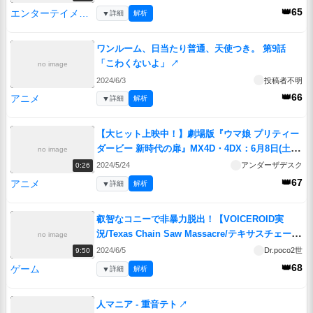
👑65
エンターテイメント
▼
詳細
解析
ワンルーム、日当たり普通、天使つき。 第9話
「こわくないよ」
↗
no image
2024/6/3
投稿者不明
👑66
アニメ
▼
詳細
解析
【大ヒット上映中！】劇場版『ウマ娘 プリティー
ダービー 新時代の扉』MX4D・4DX：6月8日(土)
no image
～上映決定！
↗
2024/5/24
アンダーザデスク
0:26
👑67
アニメ
▼
詳細
解析
叡智なコニーで非暴力脱出！【VOICEROID実
況/Texas Chain Saw Massacre/テキサスチェーン
no image
ソー】
↗
2024/6/5
Dr.poco2世
9:50
👑68
ゲーム
▼
詳細
解析
人マニア - 重音テト
↗