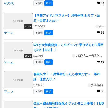
👑87
その他
▼
詳細
解析
【学園アイドルマスター】月村手毬 セリフ・反
応・名言まとめ
↗
no image
2024/5/29
健一
13:03
👑88
ゲーム
▼
詳細
解析
621が大和魂背負ってルビコンに乗り込んだ 2周目
その7【AC6】
↗
no image
2024/6/6
シ四型六ニ一号強化人間
16:13
👑89
ゲーム
▼
詳細
解析
無職転生Ⅱ ～異世界行ったら本気だす～ 第20
話 迷宮入り
↗
no image
2024/6/3
投稿者不明
👑90
アニメ
▼
詳細
解析
炎王＋覇王魔術師強化＆ヴァルモニカ登場！！MD