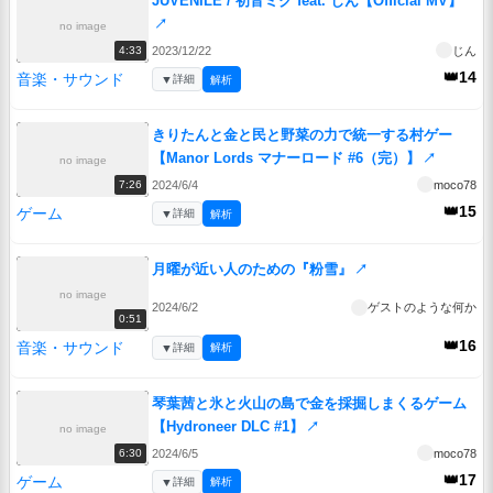
JUVENILE / 初音ミク feat. じん【Official MV】
↗
no image
2023/12/22
じん
4:33
👑14
音楽・サウンド
▼
詳細
解析
きりたんと金と民と野菜の力で統一する村ゲー
【Manor Lords マナーロード #6（完）】
↗
no image
2024/6/4
moco78
7:26
👑15
ゲーム
▼
詳細
解析
月曜が近い人のための『粉雪』
↗
no image
2024/6/2
ゲストのような何か
0:51
👑16
音楽・サウンド
▼
詳細
解析
琴葉茜と氷と火山の島で金を採掘しまくるゲーム
【Hydroneer DLC #1】
↗
no image
2024/6/5
moco78
6:30
👑17
ゲーム
▼
詳細
解析