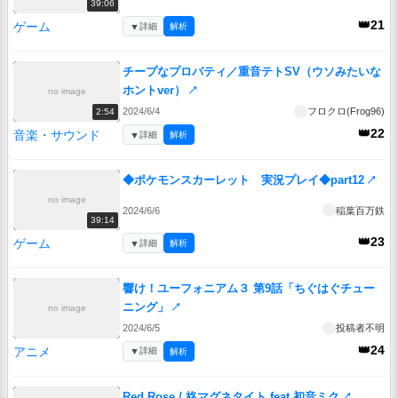
39:06
👑21
ゲーム
▼
詳細
解析
チープなプロパティ／重音テトSV（ウソみたいな
ホントver）
↗
no image
2024/6/4
フロクロ(Frog96)
2:54
👑22
音楽・サウンド
▼
詳細
解析
◆ポケモンスカーレット 実況プレイ◆part12
↗
no image
2024/6/6
稲葉百万鉄
39:14
👑23
ゲーム
▼
詳細
解析
響け！ユーフォニアム３ 第9話「ちぐはぐチュー
ニング」
↗
no image
2024/6/5
投稿者不明
👑24
アニメ
▼
詳細
解析
Red Rose / 柊マグネタイト feat.初音ミク
↗