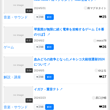
no image
2024/5/31
柊マグネタイト
3:24
👑25
音楽・サウンド
▼
詳細
解析
琴葉茜が無限に続く電車を攻略するゲーム【８番
のりば】
↗
no image
2024/6/2
moco78
6:37
👑26
ゲーム
▼
詳細
解析
血みどろの政争となったメキシコ大統領選挙2024
について
↗
no image
2024/6/5
ゆはる
3:04
👑27
解説・講座
▼
詳細
解析
イガク - 重音テト
↗
no image
2024/2/23
原口沙輔
2:00
👑28
音楽・サウンド
▼
詳細
解析