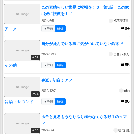
この素晴らしい世界に祝福を！３ 第9話 この家
出娘に説教を！
↗
no image
2024/6/5
投稿者不明
👑84
アニメ
▼
詳細
解析
自分が死んでいる事に気がついていない鈴木
↗
no image
2024/5/30
どせいさん
0:52
👑85
その他
▼
詳細
解析
春嵐 / 初音ミク
↗
no image
2019/12/7
john
2:34
👑86
音楽・サウンド
▼
詳細
解析
ホモと見るもうなりふり構わなくなる野生のクマ
↗
no image
2024/6/4
地 雷 姫
0:38