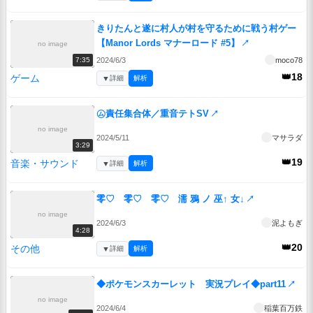
きりたんと遂に村人が村を守るために戦う村ゲー
【Manor Lords マナーロード #5】
↗
no image
2024/6/3
moco78
7:35
👑18
ゲーム
▼
詳細
解析
㋰責任集合体／重音テトSV
↗
no image
2024/5/11
マサラダ
3:29
👑19
音楽・サウンド
▼
詳細
解析
零♡ 零♡ 零♡ 濡 鴉 ノ 巫↑ 女↓
↗
no image
2024/6/3
泥よもぎ
4:28
👑20
その他
▼
詳細
解析
◆ポケモンスカーレット 実況プレイ◆part11
↗
no image
2024/6/4
稲葉百万鉄