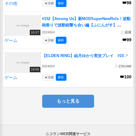
👑98
その他
▼
詳細
解析
#152【Among Us】新MODSuperNewRols！波動
砲祭りで波動砲撃ち合い編【ふにんがす】
no image
【VOICEROID実況】
↗
2024/6/4
凪尾
10:27
👑99
ゲーム
▼
詳細
解析
【ELDEN RING】結月ゆかり実況プレイ #10
↗
no image
2024/6/4
ZXVJAИ
19:00
👑100
ゲーム
▼
詳細
解析
もっと見る
ニコランWEB関連サービス