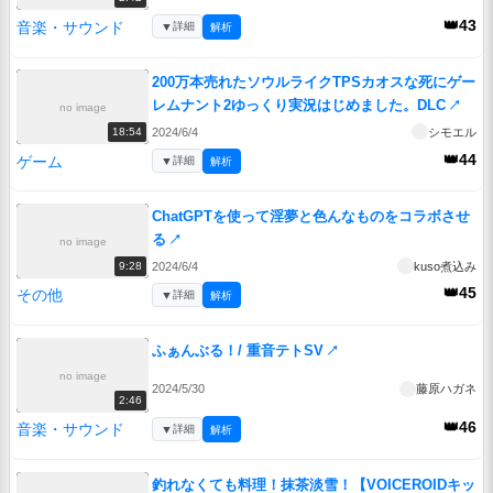
👑43
音楽・サウンド
▼
詳細
解析
200万本売れたソウルライクTPSカオスな死にゲー
レムナント2ゆっくり実況はじめました。DLC
↗
no image
2024/6/4
シモエル
18:54
👑44
ゲーム
▼
詳細
解析
ChatGPTを使って淫夢と色んなものをコラボさせ
る
↗
no image
2024/6/4
kuso煮込み
9:28
👑45
その他
▼
詳細
解析
ふぁんぶる！/ 重音テトSV
↗
no image
2024/5/30
藤原ハガネ
2:46
👑46
音楽・サウンド
▼
詳細
解析
釣れなくても料理！抹茶淡雪！【VOICEROIDキッ