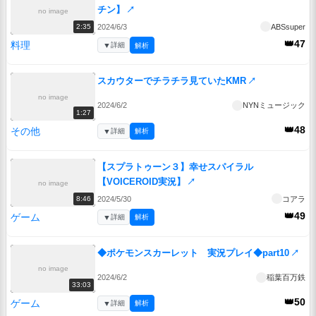
チン】
↗
no image
2024/6/3
ABSsuper
2:35
👑47
料理
▼
詳細
解析
スカウターでチラチラ見ていたKMR
↗
no image
2024/6/2
NYNミュージック
1:27
👑48
その他
▼
詳細
解析
【スプラトゥーン３】幸せスパイラル
【VOICEROID実況】
↗
no image
2024/5/30
コアラ
8:46
👑49
ゲーム
▼
詳細
解析
◆ポケモンスカーレット 実況プレイ◆part10
↗
no image
2024/6/2
稲葉百万鉄
33:03
👑50
ゲーム
▼
詳細
解析