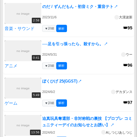
のだ / ずんだもん・初音ミク・重音テト
↗
no image
2023/11/6
大漠波新
2:58
👑95
音楽・サウンド
▼
詳細
解析
──足を引っ張ったら、殺すから。
↗
no image
2024/5/31
ウー
0:41
👑96
アニメ
▼
詳細
解析
ぼくひげ 25(GGST)
↗
no image
2024/6/2
デカダンス
5:49
👑97
ゲーム
▼
詳細
解析
迫真玩具奪還部・非対称戦の裏技 【プロプレ コミ
ュニティーデイのお知らせとお誘い】
↗
no image
2024/6/2
Aしつじ/あしつじ
13:56