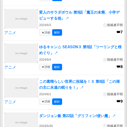
変人のサラダボウル 第9話「魔王の末裔、小学デ
ビューする他」
↗
no image
2024/6/3
投稿者不明
👑7
アニメ
▼
詳細
解析
ゆるキャン△ SEASON３ 第9話「ツーリングと桜
めぐり」
↗
no image
2024/6/4
投稿者不明
👑8
アニメ
▼
詳細
解析
この素晴らしい世界に祝福を！３ 第8話「この湖
の主に永遠の眠りを！」
↗
no image
2024/6/1
投稿者不明
👑9
アニメ
▼
詳細
解析
ダンジョン飯 第22話「グリフィン/使い魔」
↗
no image
2024/5/30
投稿者不明