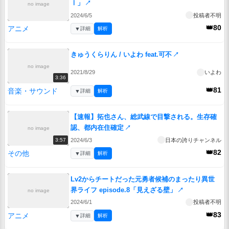
Ⅰ」
↗
no image
2024/6/5
投稿者不明
👑80
アニメ
▼
詳細
解析
きゅうくらりん / いよわ feat.可不
↗
no image
2021/8/29
いよわ
3:36
👑81
音楽・サウンド
▼
詳細
解析
【速報】拓也さん、総武線で目撃される。生存確
認、都内在住確定
↗
no image
2024/6/3
日本の誇りチャンネル
3:57
👑82
その他
▼
詳細
解析
Lv2からチートだった元勇者候補のまったり異世
界ライフ episode.8「見えざる壁」
↗
no image
2024/6/1
投稿者不明
👑83
アニメ
▼
詳細
解析