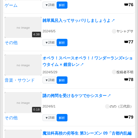
↗
👑76
ゲーム
▼
詳細
解析
雑草風呂入ってサッパリしましょうよ
↗
no image
2024/6/5
ヤシャグサ
4:38
👑77
その他
▼
詳細
解析
オペラ！スペースオペラ！ / ワンダーランズ×ショ
ウタイム × 鏡音レン
↗
no image
2024/5/29
投稿者不明
👑78
音楽・サウンド
▼
詳細
解析
謎の拷問を受けるケツでかシスター
↗
no image
2024/6/1
のの（三代目）
0:18
👑79
その他
▼
詳細
解析
魔法科高校の劣等生 第3シーズン 09「古都内乱編