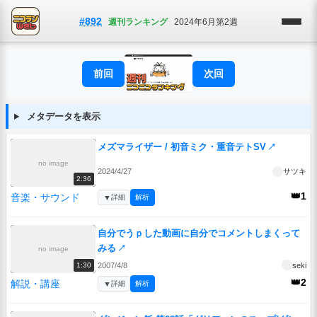
#892
週刊ランキング
2024年6月第2週
前回
次回
メタデータを表示
メズマライザー / 初音ミク・重音テトSV
↗
no image
2024/4/27
サツキ
2:36
👑1
音楽・サウンド
▼
詳細
解析
自分でうｐした動画に自分でコメントしまくって
みる
↗
no image
2007/4/8
seki
1:30
👑2
解説・講座
▼
詳細
解析