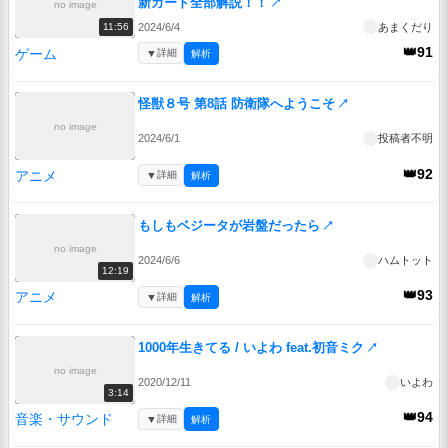
新カード全部解説！！
↗
no image
2024/6/4
あまくだり
11:56
👑91
ゲーム
▼
詳細
解析
怪獣８号 第8話 防衛隊へようこそ
↗
no image
2024/6/1
投稿者不明
👑92
アニメ
▼
詳細
解析
もしもベジータが岩盤だったら
↗
no image
2024/6/6
ハムトット
12:19
👑93
アニメ
▼
詳細
解析
1000年生きてる / いよわ feat.初音ミク
↗
no image
2020/12/11
いよわ
3:14
👑94
音楽・サウンド
▼
詳細
解析