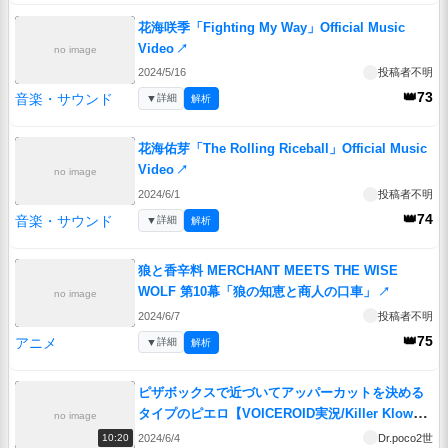
花海咲季「Fighting My Way」Official Music
Video
↗
no image
2024/5/16
投稿者不明
👑73
音楽・サウンド
▼
詳細
解析
花海佑芽「The Rolling Riceball」Official Music
Video
↗
no image
2024/6/1
投稿者不明
👑74
音楽・サウンド
▼
詳細
解析
狼と香辛料 MERCHANT MEETS THE WISE
WOLF 第10幕「狼の知恵と商人の口車」
↗
no image
2024/6/7
投稿者不明
👑75
アニメ
▼
詳細
解析
ピザボックスで近づいてアッパーカットを決める
タイプのピエロ【VOICEROID実況/Killer Klowns
no image
from Outer Space: The Game/キラークラウン】
2024/6/4
Dr.poco2世
10:20