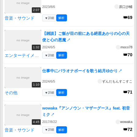
no image
2023/8/6
原口沙輔
2:07
👑69
音楽・サウンド
▼
詳細
解析
【雑談】ご飯が目の前にある紲星あかりの心の天
使と心の悪魔
↗
no image
2024/6/5
moco78
1:32
👑70
エンターテイメント
▼
詳細
解析
仕事中にパラオナボーイを歌う結月ゆかり
↗
no image
2024/6/5
ずんだもんすこすこ
1:10
👑71
その他
▼
詳細
解析
wowaka『アンノウン・マザーグース』feat. 初音
ミク
↗
no image
2017/8/22
wowaka
4:45
👑72
音楽・サウンド
▼
詳細
解析