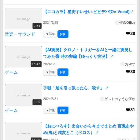
【ニコカラ】星街すいせい-ビビデバ(On Vocal)
↗
no image
2024/3/25
键盘Office
2:51
👑29
音楽・サウンド
▼
詳細
解析
【AI実況】クロノ・トリガーをAIと一緒に実況し
てみた⑩ 時の卵編【ゆっくり実況】
↗
no image
2024/6/5
おやつ
15:47
👑30
ゲーム
▼
詳細
解析
手毬「足を引っ張ったら、殺す」
↗
no image
2024/5/31
ゲストのような何か
0:39
👑31
ゲーム
▼
詳細
解析
【おにべろす】出会いから今までまとめ 百鬼あや
め(鬼)と戌亥とこ（ベロス）
↗
no image