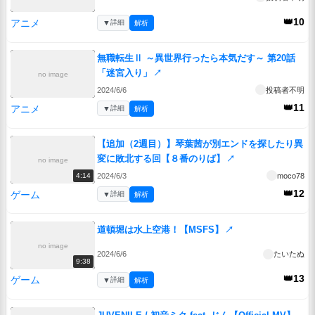
👑10
アニメ
▼
詳細
解析
無職転生Ⅱ ～異世界行ったら本気だす～ 第20話
「迷宮入り」
↗
no image
2024/6/6
投稿者不明
👑11
アニメ
▼
詳細
解析
【追加（2週目）】琴葉茜が別エンドを探したり異
変に敗北する回【８番のりば】
↗
no image
2024/6/3
moco78
4:14
👑12
ゲーム
▼
詳細
解析
道頓堀は水上空港！【MSFS】
↗
no image
2024/6/6
たいたぬ
9:38
👑13
ゲーム
▼
詳細
解析