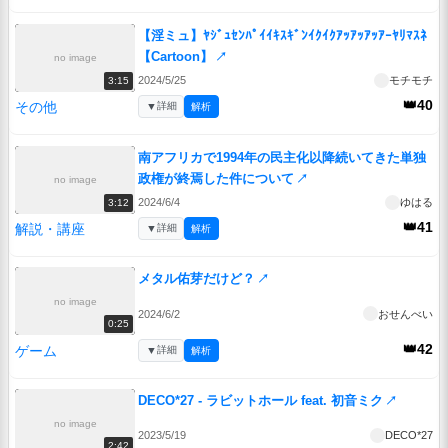
【淫ミュ】ﾔｼﾞｭｾﾝﾊﾟｲｲｷｽｷﾞﾝｲｸｲｸｱｯｱｯｱｯｱｰﾔﾘﾏｽﾈ
【Cartoon】
↗
no image
2024/5/25
モチモチ
3:15
👑40
その他
▼
詳細
解析
南アフリカで1994年の民主化以降続いてきた単独
政権が終焉した件について
↗
no image
2024/6/4
ゆはる
3:12
👑41
解説・講座
▼
詳細
解析
メタル佑芽だけど？
↗
no image
2024/6/2
おせんべい
0:25
👑42
ゲーム
▼
詳細
解析
DECO*27 - ラビットホール feat. 初音ミク
↗
no image
2023/5/19
DECO*27
2:42