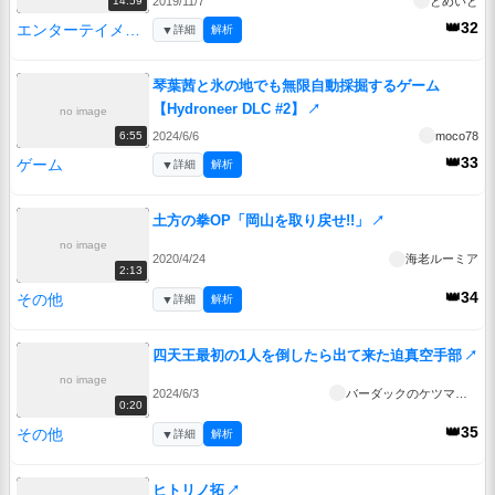
2019/11/7
とめいと
14:59
👑32
エンターテイメント
▼
詳細
解析
琴葉茜と氷の地でも無限自動採掘するゲーム
【Hydroneer DLC #2】
↗
no image
2024/6/6
moco78
6:55
👑33
ゲーム
▼
詳細
解析
土方の拳OP「岡山を取り戻せ!!」
↗
no image
2020/4/24
海老ルーミア
2:13
👑34
その他
▼
詳細
解析
四天王最初の1人を倒したら出て来た迫真空手部
↗
no image
2024/6/3
バーダックのケツマンコ
0:20
👑35
その他
▼
詳細
解析
ヒトリノ拓
↗