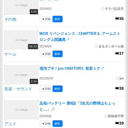
no image
2024/6/2
タラバ記念日
4:09
👑36
その他
▼
詳細
解析
MGR リベンジェンス - CHAPTER 6. アームスト
ロング上院議員
↗
no image
2024/6/5
走るダンボール箱
58:33
👑37
ゲーム
▼
詳細
解析
混沌ブギ / jon-YAKITORY, 初音ミク
↗
no image
2023/8/30
jon
2:34
👑38
音楽・サウンド
▼
詳細
解析
忘却バッテリー 第8話「3次元の野球はちょっ
と…」
↗
no image
2024/6/6
投稿者不明
👑39
アニメ
▼
詳細
解析