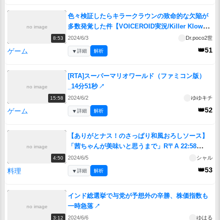
色々検証したらキラークラウンの致命的な欠陥が
多数発覚した件【VOICEROID実況/Killer Klowns
no image
from Outer Space: The Game/キラークラウン】
2024/6/3
Dr.poco2世
8:53
↗
👑51
ゲーム
▼
詳細
解析
[RTA]スーパーマリオワールド（ファミコン版）
_14分51秒
↗
no image
2024/6/2
ゆゆキチ
15:58
👑52
ゲーム
▼
詳細
解析
【ありがとナス！のさっぱり和風おろしソース】
「茜ちゃんが美味いと思うまで」R〒A 22:58
no image
WR
↗
2024/6/5
シャル
4:50
👑53
料理
▼
詳細
解析
インド総選挙で与党が予想外の辛勝、株価指数も
一時急落
↗
no image
2024/6/6
ゆはる
3:12