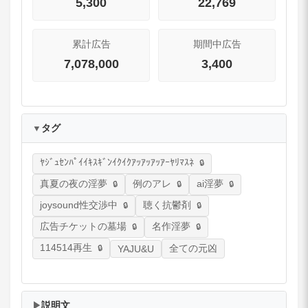
5,300
22,769
累計広告
期間中広告
7,078,000
3,400
タグ
▼
ﾔｼﾞｭｾﾝﾊﾟｲｲｷｽｷﾞﾝｲｸｲｸｱｯｱｯｱｯｱｰﾔﾘﾏｽﾈ
真夏の夜の淫夢
例のアレ
ai淫夢
joysound性交渉中
聴く抗鬱剤
広告チケットの墓場
名作淫夢
114514再生
全ての元凶
YAJU&U
説明文
▶