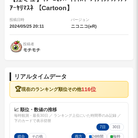
ｱｰﾔﾘﾏｽﾈ 【Cartoon】
投稿日時
バージョン
2024/05/25 20:11
ニコニコ(eR)
投稿者
モチモチ
リアルタイムデータ
🏆
116位
現在のランキング順位
その他
📈 順位・数値の推移
毎時観測・最長30日 ／ ランキング上位にいた時間帯のみ記録 ／
下のカードで表示切替
7日
30日
総合
その他
両方
24時間
毎時