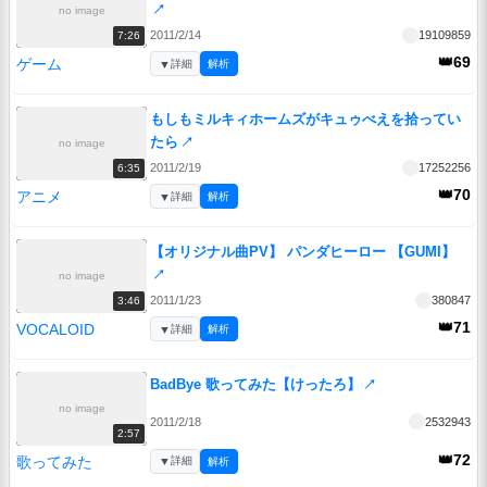
↗
no image
2011/2/14
19109859
7:26
👑69
ゲーム
▼
詳細
解析
もしもミルキィホームズがキュゥべえを拾ってい
たら
↗
no image
2011/2/19
17252256
6:35
👑70
アニメ
▼
詳細
解析
【オリジナル曲PV】 パンダヒーロー 【GUMI】
↗
no image
2011/1/23
380847
3:46
👑71
VOCALOID
▼
詳細
解析
BadBye 歌ってみた【けったろ】
↗
no image
2011/2/18
2532943
2:57
👑72
歌ってみた
▼
詳細
解析