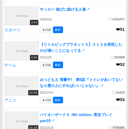
サッカー 曲げに曲げる人達
↗
no image
2009/2/2
4753477
3:43
👑51
スポーツ
▼
詳細
解析
【リトルビッグプラネット２】スト２を再現した
のが凄いことになってる
↗
no image
2011/2/9
254309
4:30
👑52
ゲーム
▼
詳細
解析
みつどもえ 増量中! 第6話『トイレがあいてない
なら雪の上にすればいいじゃない』
↗
no image
2011/2/14
ch323
24:28
👑53
アニメ
▼
詳細
解析
バイオハザード４ -Wii edition- 実況プレイ
part10
↗
no image
2011/2/16
9796895
31:28