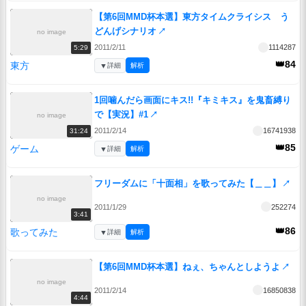
【第6回MMD杯本選】東方タイムクライシス う
どんげシナリオ
↗
no image
2011/2/11
1114287
5:29
👑84
東方
▼
詳細
解析
1回噛んだら画面にキス!!『キミキス』を鬼畜縛り
で【実況】#1
↗
no image
2011/2/14
16741938
31:24
👑85
ゲーム
▼
詳細
解析
フリーダムに「十面相」を歌ってみた【＿＿】
↗
no image
2011/1/29
252274
3:41
👑86
歌ってみた
▼
詳細
解析
【第6回MMD杯本選】ねぇ、ちゃんとしようよ
↗
no image
2011/2/14
16850838
4:44