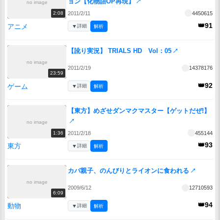
ョン【化物語OP再現】
↗
no image
2011/2/11
4450615
2:08
👑91
アニメ
▼
詳細
解析
【訛り実況】 TRIALS HD Vol：05
↗
no image
2011/2/19
14378176
23:59
👑92
ゲーム
▼
詳細
解析
【東方】めざせダンマクマスター【ゲットだぜ!】
↗
no image
2011/2/18
455144
1:36
👑93
東方
▼
詳細
解析
カバ親子、のんびりとライオンに食われる
↗
no image
2009/6/12
12710593
6:09
👑94
動物
▼
詳細
解析