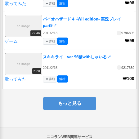
👑98
歌ってみた
▼
詳細
解析
バイオハザード４ -Wii edition- 実況プレイ
part9
↗
no image
2011/2/13
9796895
29:46
👑99
ゲーム
▼
詳細
解析
スキキライ ver 96猫withしゃいる
↗
no image
2011/2/15
9217369
6:20
👑100
歌ってみた
▼
詳細
解析
もっと見る
ニコランWEB関連サービス