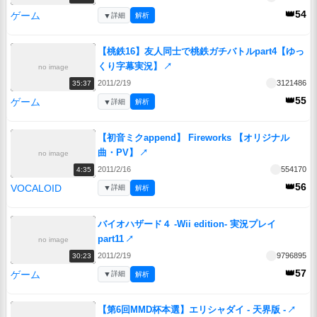
👑54
ゲーム
▼
詳細
解析
【桃鉄16】友人同士で桃鉄ガチバトルpart4【ゆっ
くり字幕実況】
↗
no image
2011/2/19
3121486
35:37
👑55
ゲーム
▼
詳細
解析
【初音ミクappend】 Fireworks 【オリジナル
曲・PV】
↗
no image
2011/2/16
554170
4:35
👑56
VOCALOID
▼
詳細
解析
バイオハザード４ -Wii edition- 実況プレイ
part11
↗
no image
2011/2/19
9796895
30:23
👑57
ゲーム
▼
詳細
解析
【第6回MMD杯本選】エリシャダイ - 天界版 -
↗