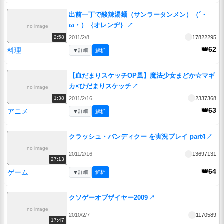
出前一丁で酸辣湯麺（サンラータンメン）（´・
ω・）｛オレンヂ｝
↗
no image
2011/2/8
17822295
2:58
👑62
料理
▼
詳細
解析
【血だまりスケッチOP風】魔法少女まどか☆マギ
カ×ひだまりスケッチ
↗
no image
2011/2/16
2337368
1:38
👑63
アニメ
▼
詳細
解析
クラッシュ・バンディクー を実況プレイ part4
↗
no image
2011/2/16
13697131
27:13
👑64
ゲーム
▼
詳細
解析
クソゲーオブザイヤー2009
↗
no image
2010/2/7
1170589
17:47