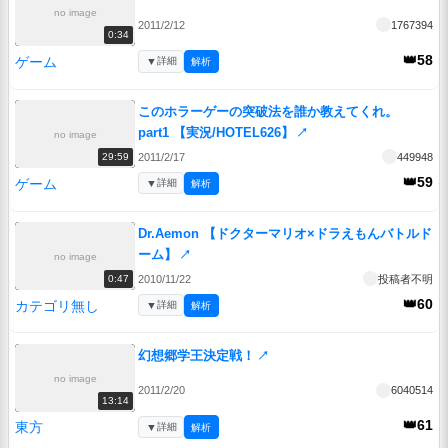
no image
2011/2/12
1767394
0:34
👑58
ゲーム
▼
詳細
解析
このホラーゲーの突破法を誰か教えてくれ。
part1 【実況/HOTEL626】
↗
no image
2011/2/17
449948
29:59
👑59
ゲーム
▼
詳細
解析
Dr.Aemon 【ドクターマリオ×ドラえもんバトルド
ーム】
↗
no image
2010/11/22
投稿者不明
0:47
👑60
カテゴリ無し
▼
詳細
解析
幻想郷学王決定戦！
↗
no image
2011/2/20
6040514
13:14
👑61
東方
▼
詳細
解析