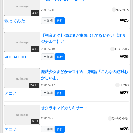
no image
2011/2/11
4272618
3:43
👑25
歌ってみた
▼
詳細
解析
【初音ミク】僕はまだ本気出してないだけ【オリ
ジナル曲】
↗
no image
2011/2/18
11362506
4:10
👑26
VOCALOID
▼
詳細
解析
魔法少女まどか☆マギカ 第6話「こんなの絶対お
かしいよ」
↗
no image
2011/2/17
ch260
24:12
👑27
アニメ
▼
詳細
解析
オクラホマドカミキサー
↗
no image
2011/1/7
投稿者不明
0:49
👑28
アニメ
▼
詳細
解析