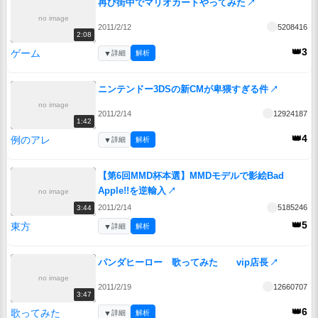
再び街中でマリオカートやってみた
↗
no image
2011/2/12
5208416
2:08
👑3
ゲーム
▼
詳細
解析
ニンテンドー3DSの新CMが卑猥すぎる件
↗
no image
2011/2/14
12924187
1:42
👑4
例のアレ
▼
詳細
解析
【第6回MMD杯本選】MMDモデルで影絵Bad
Apple!!を逆輸入
↗
no image
2011/2/14
5185246
3:44
👑5
東方
▼
詳細
解析
パンダヒーロー 歌ってみた vip店長
↗
no image
2011/2/19
12660707
3:47
👑6
歌ってみた
▼
詳細
解析