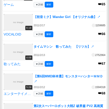
👑65
ゲーム
▼
詳細
解析
【初音ミク】Wander Girl 【オリジナル曲】
↗
no image
2011/2/17
1159685
6:19
👑66
VOCALOID
▼
詳細
解析
タイムマシン 歌ってみた 【リツカ】
↗
no image
2011/2/13
2752964
4:09
👑67
歌ってみた
▼
詳細
解析
【第6回MMD杯本選】モンスターハンターＭＭＤ
↗
no image
2011/2/12
1594318
5:29
👑68
エンターテイメント
▼
詳細
解析
第2次スーパーロボット大戦Z 破界篇 PV2 高画質