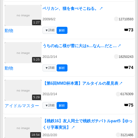
ペリカン、猫を食べそこねる。
↗
no image
2009/6/2
12710593
1:27
👑73
動物
▼
詳細
解析
うちのぬこ様が雪に大はs…なん…だと…
↗
no image
2011/2/14
18250243
5:25
👑74
動物
▼
詳細
解析
【第6回MMD杯本選】アルタイルの星見表
↗
no image
2011/2/14
6176309
5:29
👑75
アイドルマスター
▼
詳細
解析
【桃鉄16】友人同士で桃鉄ガチバトルpart5【ゆっ
くり字幕実況】
↗
no image
2011/2/20
3121486
18:54