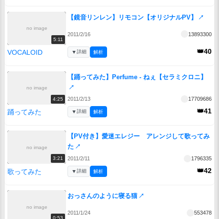
【鏡音リンレン】リモコン【オリジナルPV】
↗
no image
2011/2/16
13893300
5:11
👑40
VOCALOID
▼
詳細
解析
【踊ってみた】Perfume - ねぇ【セラミクロニ】
↗
no image
2011/2/13
17709686
4:25
👑41
踊ってみた
▼
詳細
解析
【PV付き】愛迷エレジー アレンジして歌ってみ
た
↗
no image
2011/2/11
1796335
3:21
👑42
歌ってみた
▼
詳細
解析
おっさんのように寝る猫
↗
no image
2011/1/24
553478
0:53