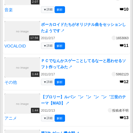
2:07
👑10
音楽
▼
詳細
解析
ボーカロイドたちがオリジナル曲をセッションし
たようです
↗
no image
2011/2/17
1653063
17:56
👑11
VOCALOID
▼
詳細
解析
ＰＣでなんかスゲーことしてるなーと思わせるソ
フト作ってみた
↗
no image
2011/2/17
5992123
1:44
👑12
その他
▼
詳細
解析
【ブロリー】ルパン゛ン゛ン゛ン゛ン゛三世のテ
ーマ【MAD】
↗
no image
2011/2/13
投稿者不明
1:44
👑13
アニメ
▼
詳細
解析