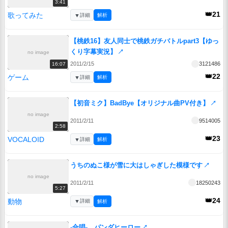
3:41
👑21
歌ってみた
▼
詳細
解析
【桃鉄16】友人同士で桃鉄ガチバトルpart3【ゆっ
くり字幕実況】
↗
no image
2011/2/15
3121486
16:07
👑22
ゲーム
▼
詳細
解析
【初音ミク】BadBye【オリジナル曲PV付き】
↗
no image
2011/2/11
9514005
2:58
👑23
VOCALOID
▼
詳細
解析
うちのぬこ様が雪に大はしゃぎした模様です
↗
no image
2011/2/11
18250243
5:27
👑24
動物
▼
詳細
解析
-合唱- パンダヒーロー
↗