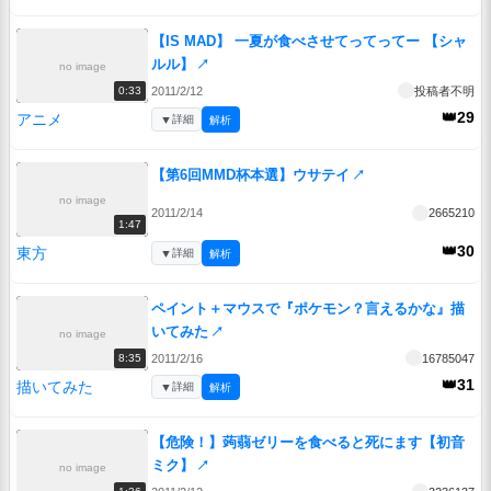
【IS MAD】 一夏が食べさせてってってー 【シャ
ルル】
↗
no image
2011/2/12
投稿者不明
0:33
👑29
アニメ
▼
詳細
解析
【第6回MMD杯本選】ウサテイ
↗
no image
2011/2/14
2665210
1:47
👑30
東方
▼
詳細
解析
ペイント＋マウスで『ポケモン？言えるかな』描
いてみた
↗
no image
2011/2/16
16785047
8:35
👑31
描いてみた
▼
詳細
解析
【危険！】蒟蒻ゼリーを食べると死にます【初音
ミク】
↗
no image