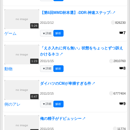
【第6回MMD杯本選】-DDR-神速ステップ-
↗
no image
2011/2/12
826230
5:26
👑7
ゲーム
▼
詳細
解析
「えさ入れに何も無い」状態をちょっとずつ訴え
かけるネコ
↗
no image
2011/1/15
2810760
1:23
👑8
動物
▼
詳細
解析
ダイハツのCMが卑猥すぎる件
↗
no image
2011/2/15
6777404
0:47
👑9
例のアレ
▼
詳細
解析
俺の精子がドビュッシー
↗
no image
2011/2/15
11774