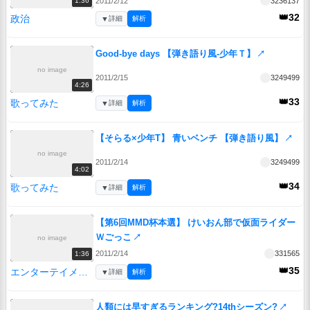
2011/2/12
3236137
1:36
👑32
政治
▼
詳細
解析
Good-bye days 【弾き語り風-少年Ｔ】
↗
no image
2011/2/15
3249499
4:26
👑33
歌ってみた
▼
詳細
解析
【そらる×少年T】 青いベンチ 【弾き語り風】
↗
no image
2011/2/14
3249499
4:02
👑34
歌ってみた
▼
詳細
解析
【第6回MMD杯本選】 けいおん部で仮面ライダー
Ｗごっこ
↗
no image
2011/2/14
331565
1:36
👑35
エンターテイメント
▼
詳細
解析
人類には早すぎるランキング?14thシーズン?
↗