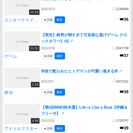
no image
2011/2/13
2140584
10:18
👑36
エンターテイメント
▼
詳細
解析
【実況】鋏男が弱すぎて可哀相な逃げゲーム クロ
ックタワー2 :02
↗
no image
2011/2/18
2047738
21:52
👑37
ゲーム
▼
詳細
解析
学校で配られたヒトデマンが可愛い過ぎる件
↗
no image
2011/2/3
5671151
1:18
👑38
政治
▼
詳細
解析
【第6回MMD杯本選】Life is Like a Boat【伊織＆
フリーザ】
↗
no image
2011/2/11
1729747
4:59
👑39
アイドルマスター
▼
詳細
解析