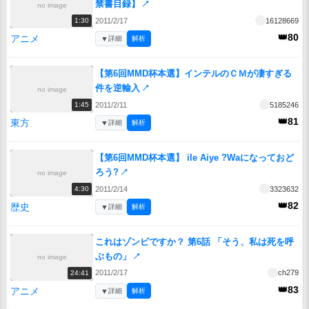
禁書目録】
↗
no image
2011/2/17
16128669
1:30
👑80
アニメ
▼
詳細
解析
【第6回MMD杯本選】インテルのＣＭが凄すぎる
件を逆輸入
↗
no image
2011/2/11
5185246
1:45
👑81
東方
▼
詳細
解析
【第6回MMD杯本選】 ile Aiye ?Waになっておど
ろう?
↗
no image
2011/2/14
3323632
4:30
👑82
歴史
▼
詳細
解析
これはゾンビですか？ 第6話 「そう、私は死を呼
ぶもの」
↗
no image
2011/2/17
ch279
24:41
👑83
アニメ
▼
詳細
解析