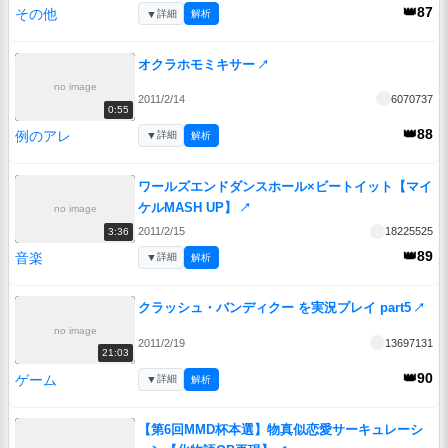
👑87
その他
▼
詳細
解析
オクラホモミキサー
↗
no image
2011/2/14
6070737
0:55
👑88
例のアレ
▼
詳細
解析
ワールズエンドダンスホール×ビートイット【マイ
ケルMASH UP】
↗
no image
2011/2/15
18225525
3:36
👑89
音楽
▼
詳細
解析
クラッシュ・バンディクー を実況プレイ part5
↗
no image
2011/2/19
13697131
21:03
👑90
ゲーム
▼
詳細
解析
【第6回MMD杯本選】物真似恋愛サーキュレーシ