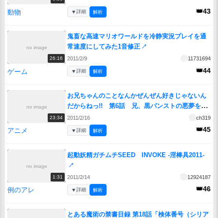
👑43
動物
▼
詳細
解析
鬼畜な高速マリオワールドを冷静実況プレイを通
常速度にしてみた1音修正
↗
no image
2011/2/9
11731694
26:16
👑44
ゲーム
▼
詳細
解析
お兄ちゃんのことなんかぜんぜん好きじゃないん
だからねっ!! 第6話 兄、黒パンストの悪夢を見
no image
る
↗
2011/2/16
ch319
23:34
👑45
アニメ
▼
詳細
解析
起動妖精ガチムチSEED INVOKE -淫棒具2011-
↗
no image
2011/2/14
12924187
1:31
👑46
例のアレ
▼
詳細
解析
とある魔術の禁書目録 第18話「検体番号（シリア