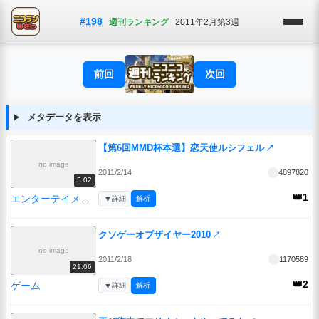
#198
週刊ランキング
2011年2月第3週
前回
次回
メタデータを表示
【第6回MMD杯本選】恋天使ルシフェル
↗
no image
2011/2/14
4897820
5:02
👑1
エンターテイメント
▼
詳細
解析
クソゲーオブザイヤー2010
↗
no image
2011/2/18
1170589
21:06
👑2
ゲーム
▼
詳細
解析