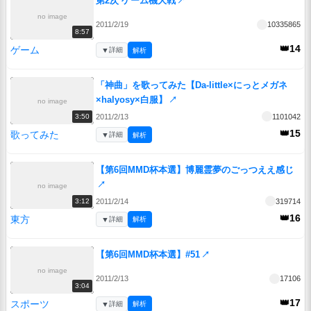
第2次 ゲーム機大戦
↗
no image
2011/2/19
10335865
8:57
👑14
ゲーム
▼
詳細
解析
「神曲」を歌ってみた【Da-little×にっとメガネ
×halyosy×白服】
↗
no image
2011/2/13
1101042
3:50
👑15
歌ってみた
▼
詳細
解析
【第6回MMD杯本選】博麗霊夢のごっつええ感じ
↗
no image
2011/2/14
319714
3:12
👑16
東方
▼
詳細
解析
【第6回MMD杯本選】#51
↗
no image
2011/2/13
17106
3:04
👑17
スポーツ
▼
詳細
解析