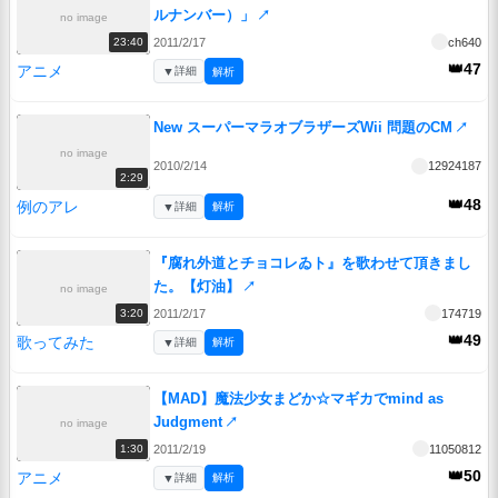
ルナンバー）」
↗
no image
2011/2/17
ch640
23:40
👑47
アニメ
▼
詳細
解析
New スーパーマラオブラザーズWii 問題のCM
↗
no image
2010/2/14
12924187
2:29
👑48
例のアレ
▼
詳細
解析
『腐れ外道とチョコレゐト』を歌わせて頂きまし
た。【灯油】
↗
no image
2011/2/17
174719
3:20
👑49
歌ってみた
▼
詳細
解析
【MAD】魔法少女まどか☆マギカでmind as
Judgment
↗
no image
2011/2/19
11050812
1:30
👑50
アニメ
▼
詳細
解析