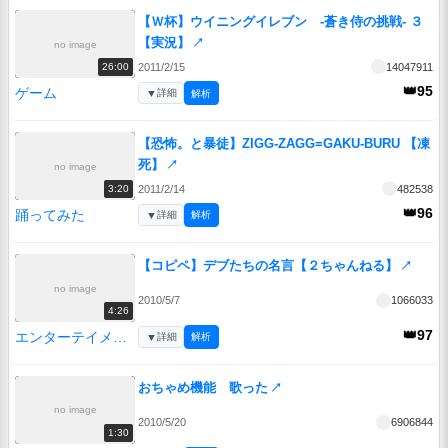
【Ｗ杯】ウイニングイレブン -蒼き侍の挑戦- ３
【実況】
↗
no image
2011/2/15
14047911
26:00
👑95
ゲーム
▼
詳細
解析
【恐怖。と暴徒】ZIGG-ZAGG=GAKU-BURU 【凍
死】
↗
no image
2011/2/14
482538
3:20
👑96
踊ってみた
▼
詳細
解析
【コピペ】デブたちの名言【２ちゃんねる】
↗
no image
2010/5/7
1066033
4:26
👑97
エンターテイメント
▼
詳細
解析
おちゃめ機能 歌った
↗
no image
2010/5/20
6906844
1:30