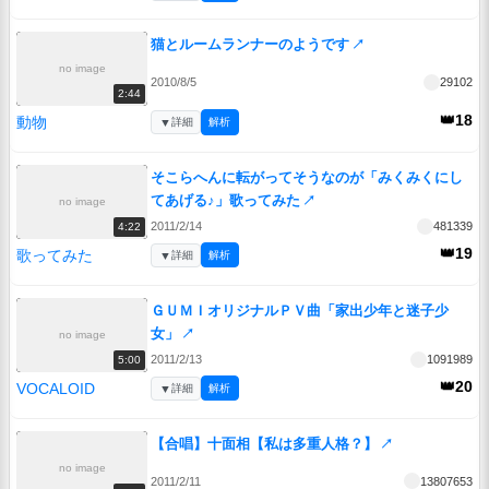
猫とルームランナーのようです
↗
no image
2010/8/5
29102
2:44
👑18
動物
▼
詳細
解析
そこらへんに転がってそうなのが「みくみくにし
てあげる♪」歌ってみた
↗
no image
2011/2/14
481339
4:22
👑19
歌ってみた
▼
詳細
解析
ＧＵＭＩオリジナルＰＶ曲「家出少年と迷子少
女」
↗
no image
2011/2/13
1091989
5:00
👑20
VOCALOID
▼
詳細
解析
【合唱】十面相【私は多重人格？】
↗
no image
2011/2/11
13807653