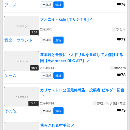
👑76
アニメ
▼
詳細
解析
フォニイ - kafu [オリジナル]
↗
no image
2021/6/5
ツミキ
3:08
👑77
音楽・サウンド
▼
詳細
解析
琴葉茜と最後に巨大ドリルを量産して大儲けする
回【Hydroneer DLC #17】
↗
no image
2024/8/14
moco78
6:04
👑78
ゲーム
▼
詳細
解析
カリオストロ公国最終報告 投稿者:ビルダー拓也
↗
no image
2024/8/14
夢枕バック受け希望
55:15
👑79
その他
▼
詳細
解析
荒らされる空手部
↗