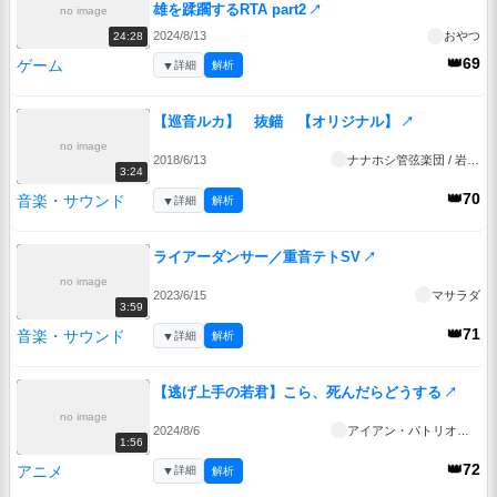
雄を蹂躙するRTA part2
↗
no image
2024/8/13
おやつ
24:28
👑69
ゲーム
▼
詳細
解析
【巡音ルカ】 抜錨 【オリジナル】
↗
no image
2018/6/13
ナナホシ管弦楽団 / 岩見 陸
3:24
👑70
音楽・サウンド
▼
詳細
解析
ライアーダンサー／重音テトSV
↗
no image
2023/6/15
マサラダ
3:59
👑71
音楽・サウンド
▼
詳細
解析
【逃げ上手の若君】こら、死んだらどうする
↗
no image
2024/8/6
アイアン・パトリオット・mk2
1:56
👑72
アニメ
▼
詳細
解析