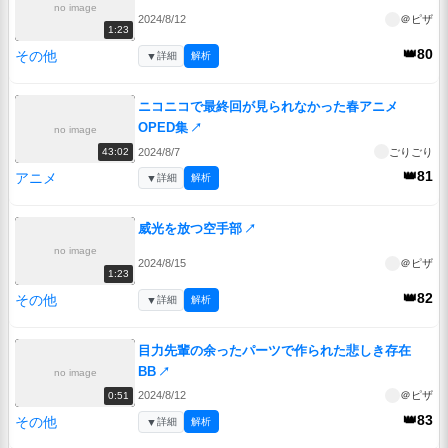
no image
2024/8/12
＠ピザ
1:23
👑80
その他
▼
詳細
解析
ニコニコで最終回が見られなかった春アニメ
OPED集
↗
no image
2024/8/7
ごりごり
43:02
👑81
アニメ
▼
詳細
解析
威光を放つ空手部
↗
no image
2024/8/15
＠ピザ
1:23
👑82
その他
▼
詳細
解析
目力先輩の余ったパーツで作られた悲しき存在
BB
↗
no image
2024/8/12
＠ピザ
0:51
👑83
その他
▼
詳細
解析