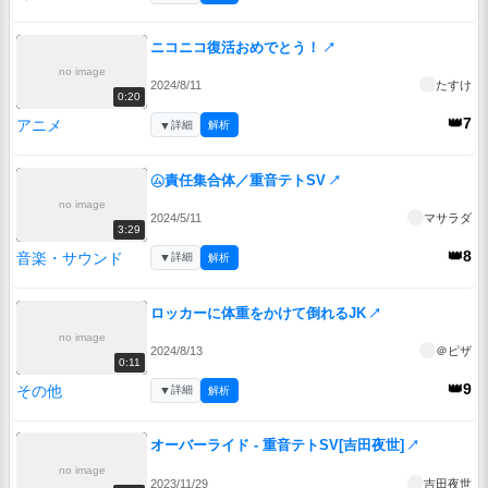
ニコニコ復活おめでとう！
↗
no image
2024/8/11
たすけ
0:20
👑7
アニメ
▼
詳細
解析
㋰責任集合体／重音テトSV
↗
no image
2024/5/11
マサラダ
3:29
👑8
音楽・サウンド
▼
詳細
解析
ロッカーに体重をかけて倒れるJK
↗
no image
2024/8/13
＠ピザ
0:11
👑9
その他
▼
詳細
解析
オーバーライド - 重音テトSV[吉田夜世]
↗
no image
2023/11/29
吉田夜世