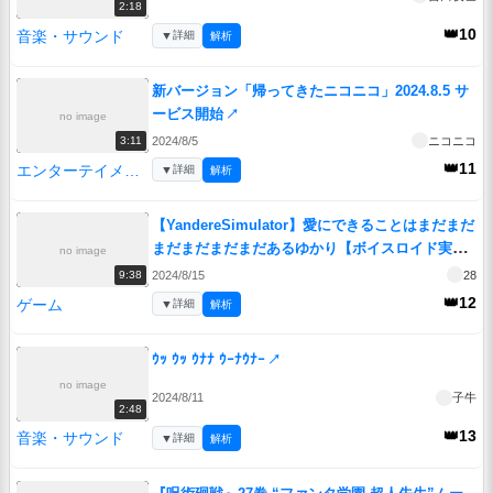
2:18
👑10
音楽・サウンド
▼
詳細
解析
新バージョン「帰ってきたニコニコ」2024.8.5 サ
ービス開始
↗
no image
2024/8/5
ニコニコ
3:11
👑11
エンターテイメント
▼
詳細
解析
【YandereSimulator】愛にできることはまだまだ
まだまだまだまだあるゆかり【ボイスロイド実
no image
況】
↗
2024/8/15
28
9:38
👑12
ゲーム
▼
詳細
解析
ｳｯ ｳｯ ｳﾅﾅ ｳｰﾅｳﾅｰ
↗
no image
2024/8/11
子牛
2:48
👑13
音楽・サウンド
▼
詳細
解析