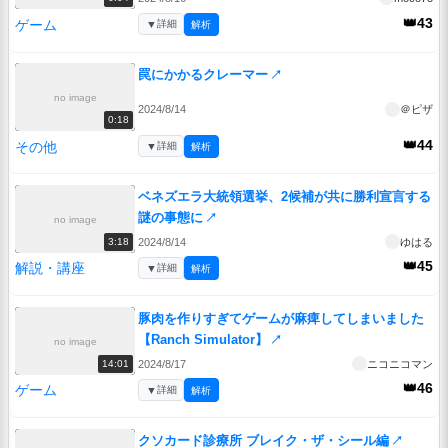
👑43
ゲーム
▼
詳細
解析
罠にかかるクレーマー
↗
no image
2024/8/14
＠ピザ
0:18
👑44
その他
▼
詳細
解析
ベネズエラ大統領選挙、2候補が共に勝利宣言する
謎の事態に
↗
no image
2024/8/14
ゆはる
3:18
👑45
解説・講座
▼
詳細
解析
豚肉を作りすぎてゲームが麻痺してしまいました
【Ranch Simulator】
↗
no image
2024/8/17
ニコニコマン
14:01
👑46
ゲーム
▼
詳細
解析
クソカード診療所 ブレイク・ザ・シール編
↗