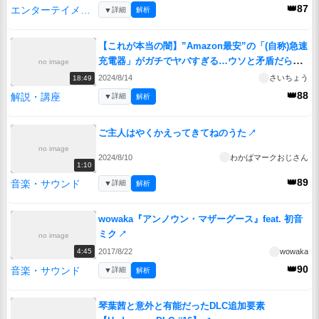
👑87
エンターテイメント
▼
詳細
解析
【これが本当の闇】”Amazon最安”の「(自称)急速
充電器」がガチでヤバすぎる…ウソと矛盾だらけ
no image
の”無法地帯”に突撃レビュー。｜ずんだもんと学
2024/8/14
さいちょう
18:49
ぶ「激安商品」の実態 No.71
↗
👑88
解説・講座
▼
詳細
解析
ご主人はやくかえってきてねのうた
↗
no image
2024/8/10
わかばマークおじさん
1:10
👑89
音楽・サウンド
▼
詳細
解析
wowaka『アンノウン・マザーグース』feat. 初音
ミク
↗
no image
2017/8/22
wowaka
4:45
👑90
音楽・サウンド
▼
詳細
解析
琴葉茜と意外と有能だったDLC追加要素