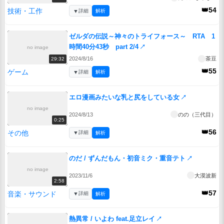
👑54
技術・工作
▼
詳細
解析
ゼルダの伝説～神々のトライフォース～ RTA 1
時間40分43秒 part 2/4
↗
no image
2024/8/16
茶豆
29:32
👑55
ゲーム
▼
詳細
解析
エロ漫画みたいな乳と尻をしている女
↗
no image
2024/8/13
のの（三代目）
0:25
👑56
その他
▼
詳細
解析
のだ / ずんだもん・初音ミク・重音テト
↗
no image
2023/11/6
大漠波新
2:58
👑57
音楽・サウンド
▼
詳細
解析
熱異常 / いよわ feat.足立レイ
↗