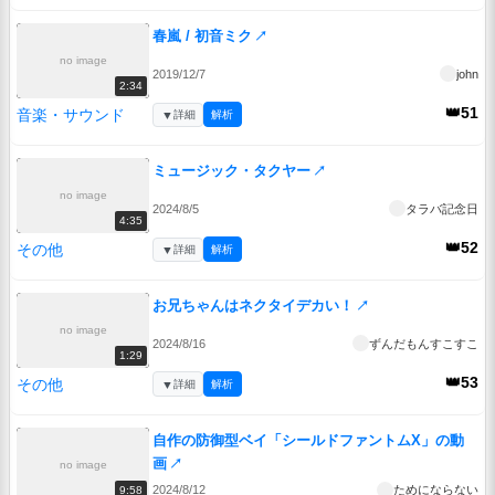
春嵐 / 初音ミク
↗
no image
2019/12/7
john
2:34
👑51
音楽・サウンド
▼
詳細
解析
ミュージック・タクヤー
↗
no image
2024/8/5
タラバ記念日
4:35
👑52
その他
▼
詳細
解析
お兄ちゃんはネクタイデカい！
↗
no image
2024/8/16
ずんだもんすこすこ
1:29
👑53
その他
▼
詳細
解析
自作の防御型ベイ「シールドファントムX」の動
画
↗
no image
2024/8/12
ためにならない
9:58