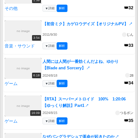
1:38
👑32
その他
▼
詳細
解析
【初音ミク】カゲロウデイズ【オリジナルPV】
↗
no image
2011/9/30
じん
3:54
👑33
音楽・サウンド
▼
詳細
解析
人間には人間が一番効くんだよね、ゆかり
【Blade and Sorcery】
↗
no image
2024/8/18
28
6:18
👑34
ゲーム
▼
詳細
解析
【RTA】スーパーメトロイド 100% 1:20:06
【ゆっくり解説】Part1
↗
no image
2024/8/15
つるポン
16:09
👑35
ゲーム
▼
詳細
解析
なぜバングラデシュで革命が起きたのか
↗