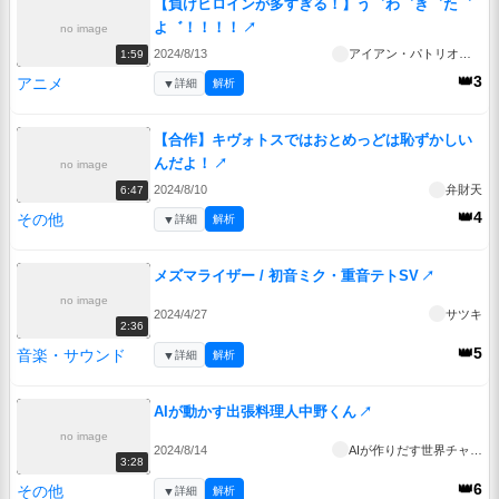
【負けヒロインが多すぎる！】う゛わ゛き゛た゛
よ゛！！！！
↗
no image
2024/8/13
アイアン・パトリオット・mk2
1:59
👑3
アニメ
▼
詳細
解析
【合作】キヴォトスではおとめっどは恥ずかしい
んだよ！
↗
no image
2024/8/10
弁財天
6:47
👑4
その他
▼
詳細
解析
メズマライザー / 初音ミク・重音テトSV
↗
no image
2024/4/27
サツキ
2:36
👑5
音楽・サウンド
▼
詳細
解析
AIが動かす出張料理人中野くん
↗
no image
2024/8/14
AIが作りだす世界チャンネル
3:28
👑6
その他
▼
詳細
解析