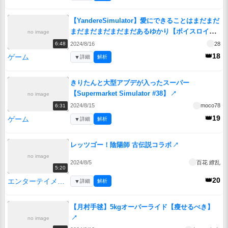
【YandereSimulator】愛にできることはまだまだ
まだまだまだまだまだあるゆかり【ボイスロイド
no image
実況】
↗
2024/8/16
28
6:48
👑18
ゲーム
▼
詳細
解析
きりたんと大型アプデが入ったスーパー
【Supermarket Simulator #38】
↗
no image
2024/8/15
moco78
6:31
👑19
ゲーム
▼
詳細
解析
レッツゴー！陰陽師 古伝説コラボ
↗
no image
2024/8/5
百花 繚乱
5:20
👑20
エンターテイメント
▼
詳細
解析
【月村手毬】5kgオーバーライド【瘦せるべき】
↗
no image