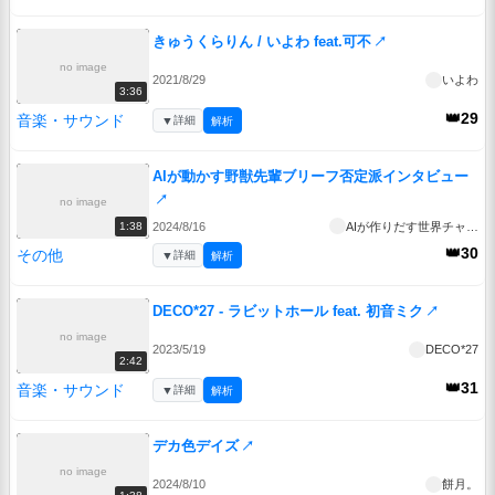
きゅうくらりん / いよわ feat.可不
↗
no image
2021/8/29
いよわ
3:36
👑29
音楽・サウンド
▼
詳細
解析
AIが動かす野獣先輩ブリーフ否定派インタビュー
↗
no image
2024/8/16
AIが作りだす世界チャンネル
1:38
👑30
その他
▼
詳細
解析
DECO*27 - ラビットホール feat. 初音ミク
↗
no image
2023/5/19
DECO*27
2:42
👑31
音楽・サウンド
▼
詳細
解析
デカ色デイズ
↗
no image
2024/8/10
餅月。