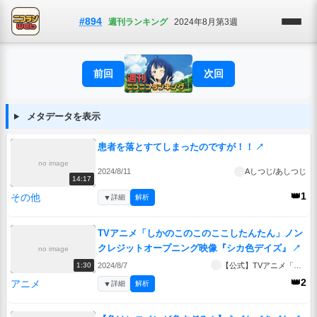
#894
週刊ランキング
2024年8月第3週
前回
次回
メタデータを表示
患者を落とすてしまったのですが！！
↗
no image
2024/8/11
Aしつじ/あしつじ
14:17
👑1
その他
▼
詳細
解析
TVアニメ「しかのこのこのここしたんたん」ノン
クレジットオープニング映像『シカ色デイズ』
↗
no image
2024/8/7
【公式】TVアニメ「しかのこ」
1:30
👑2
アニメ
▼
詳細
解析