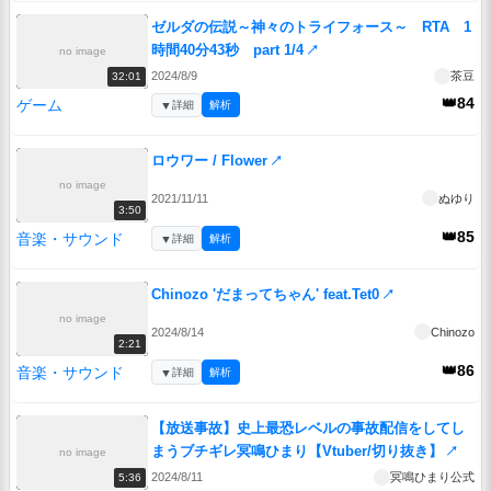
ゼルダの伝説～神々のトライフォース～ RTA 1
時間40分43秒 part 1/4
↗
no image
2024/8/9
茶豆
32:01
👑84
ゲーム
▼
詳細
解析
ロウワー / Flower
↗
no image
2021/11/11
ぬゆり
3:50
👑85
音楽・サウンド
▼
詳細
解析
Chinozo 'だまってちゃん' feat.Tet0
↗
no image
2024/8/14
Chinozo
2:21
👑86
音楽・サウンド
▼
詳細
解析
【放送事故】史上最恐レベルの事故配信をしてし
まうブチギレ冥鳴ひまり【Vtuber/切り抜き】
↗
no image
2024/8/11
冥鳴ひまり公式
5:36