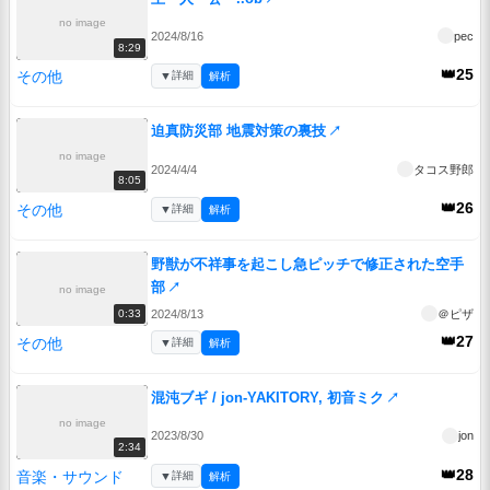
no image
2024/8/16
pec
8:29
👑25
その他
▼
詳細
解析
迫真防災部 地震対策の裏技
↗
no image
2024/4/4
タコス野郎
8:05
👑26
その他
▼
詳細
解析
野獣が不祥事を起こし急ピッチで修正された空手
部
↗
no image
2024/8/13
＠ピザ
0:33
👑27
その他
▼
詳細
解析
混沌ブギ / jon-YAKITORY, 初音ミク
↗
no image
2023/8/30
jon
2:34
👑28
音楽・サウンド
▼
詳細
解析