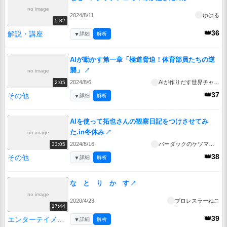
no image
2024/8/11
ゆはる
5:32
👑36
解説・講座
▼
詳細
解析
AIが動かす第一章「極道脅迫！体育部員たちの逆
襲」
↗
no image
2024/8/6
AIが作りだす世界チャンネル
2:05
👑37
その他
▼
詳細
解析
AIを使って拓也さんの観察日記をつけさせてみ
た.in冬休み
↗
no image
2024/8/16
バーダックのケツマンコ
33:05
👑38
その他
▼
詳細
解析
な と り か す
↗
no image
2020/4/23
プロレスラーねこ
17:44
👑39
エンターテイメント
▼
詳細
解析