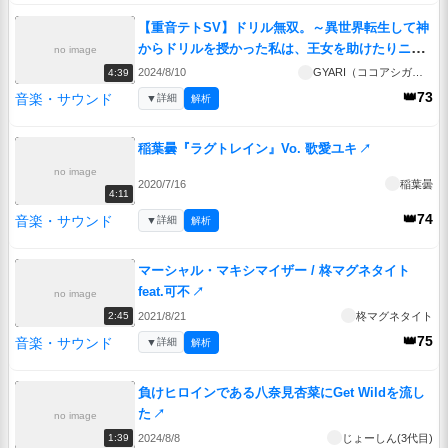
【重音テトSV】ドリル無双。～異世界転生して神
からドリルを授かった私は、王女を助けたりニセ
no image
勇者を追放したり魔王を討伐して最強になったの
2024/8/10
GYARI（ココアシガレットP）
4:39
でスローライフを送ります～※これは音楽動画で
👑73
音楽・サウンド
▼
詳細
解析
す【オリジナル曲】
↗
稲葉曇『ラグトレイン』Vo. 歌愛ユキ
↗
no image
2020/7/16
稲葉曇
4:11
👑74
音楽・サウンド
▼
詳細
解析
マーシャル・マキシマイザー / 柊マグネタイト
feat.可不
↗
no image
2021/8/21
柊マグネタイト
2:45
👑75
音楽・サウンド
▼
詳細
解析
負けヒロインである八奈見杏菜にGet Wildを流し
た
↗
no image
2024/8/8
じょーしん(3代目)
1:39