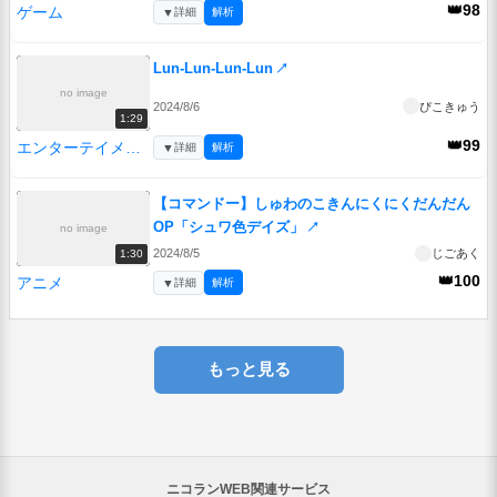
👑98
ゲーム
▼
詳細
解析
Lun-Lun-Lun-Lun
↗
no image
2024/8/6
ぴこきゅう
1:29
👑99
エンターテイメント
▼
詳細
解析
【コマンドー】しゅわのこきんにくにくだんだん
OP「シュワ色デイズ」
↗
no image
2024/8/5
じごあく
1:30
👑100
アニメ
▼
詳細
解析
もっと見る
ニコランWEB関連サービス