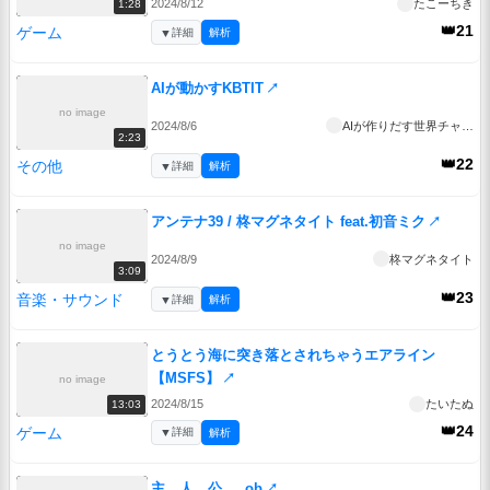
2024/8/12
たこーちき
1:28
👑21
ゲーム
▼
詳細
解析
AIが動かすKBTIT
↗
no image
2024/8/6
AIが作りだす世界チャンネル
2:23
👑22
その他
▼
詳細
解析
アンテナ39 / 柊マグネタイト feat.初音ミク
↗
no image
2024/8/9
柊マグネタイト
3:09
👑23
音楽・サウンド
▼
詳細
解析
とうとう海に突き落とされちゃうエアライン
【MSFS】
↗
no image
2024/8/15
たいたぬ
13:03
👑24
ゲーム
▼
詳細
解析
主 人 公 ..ob
↗