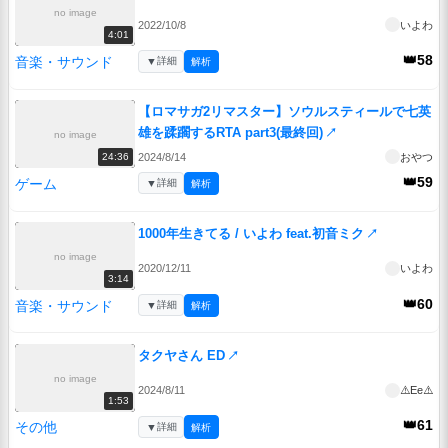
no image
2022/10/8
いよわ
4:01
👑58
音楽・サウンド
▼
詳細
解析
【ロマサガ2リマスター】ソウルスティールで七英
雄を蹂躙するRTA part3(最終回)
↗
no image
2024/8/14
おやつ
24:36
👑59
ゲーム
▼
詳細
解析
1000年生きてる / いよわ feat.初音ミク
↗
no image
2020/12/11
いよわ
3:14
👑60
音楽・サウンド
▼
詳細
解析
タクヤさん ED
↗
no image
2024/8/11
⚠️Ee⚠️
1:53
👑61
その他
▼
詳細
解析