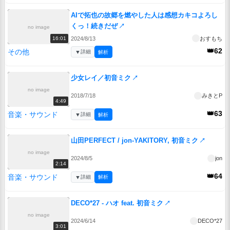
AIで拓也の故郷を燃やした人は感想カキコよろし
くっ！続きだぜ
↗
no image
2024/8/13
おすもち
16:01
👑62
その他
▼
詳細
解析
少女レイ／初音ミク
↗
no image
2018/7/18
みきとP
4:49
👑63
音楽・サウンド
▼
詳細
解析
山田PERFECT / jon-YAKITORY, 初音ミク
↗
no image
2024/8/5
jon
2:14
👑64
音楽・サウンド
▼
詳細
解析
DECO*27 - ハオ feat. 初音ミク
↗
no image
2024/6/14
DECO*27
3:01