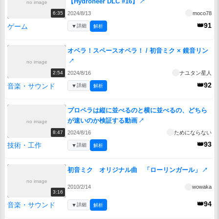
【Hydroneer DLC #16】
↗
no image
2024/8/13
moco78
6:35
👑91
ゲーム
▼
詳細
解析
オペラ！スペースオペラ！ / 初音ミク × 鏡音リン
↗
no image
2024/8/16
ナユタン星人
2:54
👑92
音楽・サウンド
▼
詳細
解析
プロペラは縦に並べるのと横に並べるの、どちら
が速いのか検証する動画
↗
no image
2024/8/16
ためにならない
8:47
👑93
技術・工作
▼
詳細
解析
初音ミク オリジナル曲 「ローリンガール」
↗
no image
2010/2/14
wowaka
3:16
👑94
音楽・サウンド
▼
詳細
解析