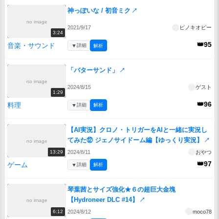
神っぽいな / 初音ミク
↗
no image
2021/9/17
ピノキオピー
3:24
👑95
音楽・サウンド
▼
詳細
解析
「バターサンド」
↗
no image
2024/8/15
ゲスト
1:29
👑96
料理
▼
詳細
解析
【AI実況】クロノ・トリガーをAIと一緒に実況し
てみた⑫ ジェノサイドーム編【ゆっくり実況】
↗
no image
2024/8/11
おやつ
13:29
👑97
ゲーム
▼
詳細
解析
琴葉茜とサイズ強化★６の超巨大金塊
【Hydroneer DLC #14】
↗
no image
2024/8/12
moco78
6:12