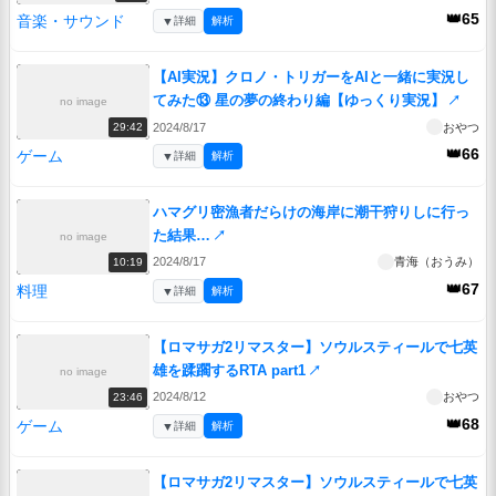
👑65
音楽・サウンド
▼
詳細
解析
【AI実況】クロノ・トリガーをAIと一緒に実況し
てみた⑬ 星の夢の終わり編【ゆっくり実況】
↗
no image
2024/8/17
おやつ
29:42
👑66
ゲーム
▼
詳細
解析
ハマグリ密漁者だらけの海岸に潮干狩りしに行っ
た結果…
↗
no image
2024/8/17
青海（おうみ）
10:19
👑67
料理
▼
詳細
解析
【ロマサガ2リマスター】ソウルスティールで七英
雄を蹂躙するRTA part1
↗
no image
2024/8/12
おやつ
23:46
👑68
ゲーム
▼
詳細
解析
【ロマサガ2リマスター】ソウルスティールで七英