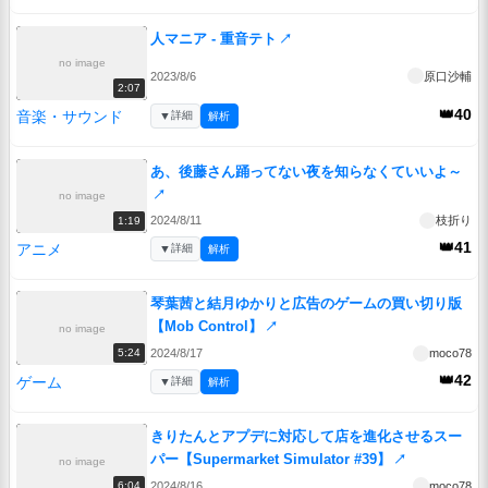
人マニア - 重音テト
↗
no image
2023/8/6
原口沙輔
2:07
👑40
音楽・サウンド
▼
詳細
解析
あ、後藤さん踊ってない夜を知らなくていいよ～
↗
no image
2024/8/11
枝折り
1:19
👑41
アニメ
▼
詳細
解析
琴葉茜と結月ゆかりと広告のゲームの買い切り版
【Mob Control】
↗
no image
2024/8/17
moco78
5:24
👑42
ゲーム
▼
詳細
解析
きりたんとアプデに対応して店を進化させるスー
パー【Supermarket Simulator #39】
↗
no image
2024/8/16
moco78
6:04