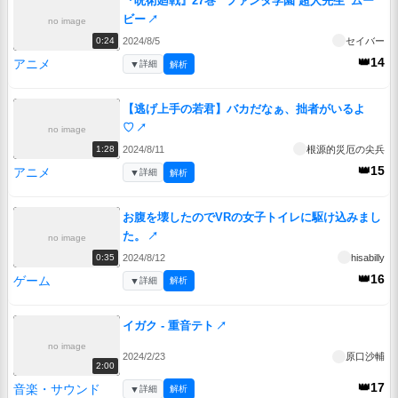
『呪術廻戦』27巻 “ファンタ学園 超人先生”ムー
ビー
↗
no image
2024/8/5
セイバー
0:24
👑14
アニメ
▼
詳細
解析
【逃げ上手の若君】バカだなぁ、拙者がいるよ
♡
↗
no image
2024/8/11
根源的災厄の尖兵
1:28
👑15
アニメ
▼
詳細
解析
お腹を壊したのでVRの女子トイレに駆け込みまし
た。
↗
no image
2024/8/12
hisabilly
0:35
👑16
ゲーム
▼
詳細
解析
イガク - 重音テト
↗
no image
2024/2/23
原口沙輔
2:00
👑17
音楽・サウンド
▼
詳細
解析