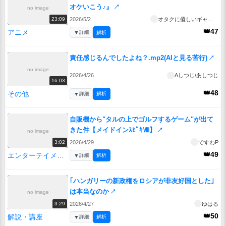
オケいこう♪』
↗
no image
2026/5/2
オタクに優しいギャルはいない!?
23:09
👑47
アニメ
▼
詳細
解析
責任感じるんでしたよね？.mp2(AIと見る苦行)
↗
no image
2026/4/26
Aしつじ/あしつじ
16:03
👑48
その他
▼
詳細
解析
自販機から"タルの上でゴルフするゲーム"が出て
きた件【メイドインｽﾋﾟｷⅧ】
↗
no image
2026/4/29
ですわP
3:02
👑49
エンターテイメント
▼
詳細
解析
｢ハンガリーの新政権をロシアが非友好国とした｣
は本当なのか
↗
no image
2026/4/27
ゆはる
3:29
👑50
解説・講座
▼
詳細
解析