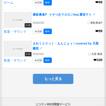
👑98
ゲーム
▼
詳細
解析
暴飲暴食P_うそつきマカロンfeat.重音テト
↗
no image
2026/2/20
暴飲暴食P
2:49
👑99
音楽・サウンド
▼
詳細
解析
えれくとりっく・えんじぇぅ / covered by 天星
癒亜
↗
no image
2025/10/1
天星 癒亜
3:11
👑100
音楽・サウンド
▼
詳細
解析
もっと見る
ニコランWEB関連サービス