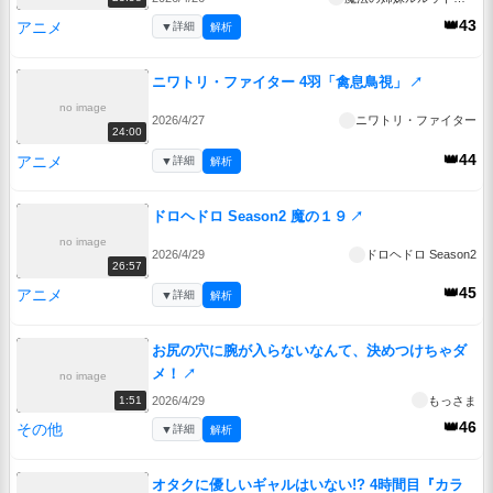
👑43
アニメ
▼
詳細
解析
ニワトリ・ファイター 4羽「禽息鳥視」
↗
no image
2026/4/27
ニワトリ・ファイター
24:00
👑44
アニメ
▼
詳細
解析
ドロヘドロ Season2 魔の１９
↗
no image
2026/4/29
ドロヘドロ Season2
26:57
👑45
アニメ
▼
詳細
解析
お尻の穴に腕が入らないなんて、決めつけちゃダ
メ！
↗
no image
2026/4/29
もっさま
1:51
👑46
その他
▼
詳細
解析
オタクに優しいギャルはいない!? 4時間目『カラ