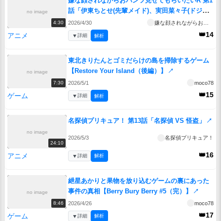
嫌な顔されながらおパンツ見せてもらいたいR 第1
話「伊東ちとせ(先輩メイド)、実田菜々子(ドジメ
no image
イド)」
↗
2026/4/30
嫌な顔されながらおパンツ見せてもらいたいR
4:30
👑14
アニメ
▼
詳細
解析
東北きりたんとゴミだらけの島を掃除するゲーム
【Restore Your Island（後編）】
↗
no image
2026/5/1
moco78
7:30
👑15
ゲーム
▼
詳細
解析
名探偵プリキュア！ 第13話「名探偵 VS 怪盗」
↗
no image
2026/5/3
名探偵プリキュア！
24:10
👑16
アニメ
▼
詳細
解析
紲星あかりと果物を放り込むゲームの裏にあった
事件の真相【Berry Bury Berry #5（完）】
↗
no image
2026/4/26
moco78
8:46
👑17
ゲーム
▼
詳細
解析