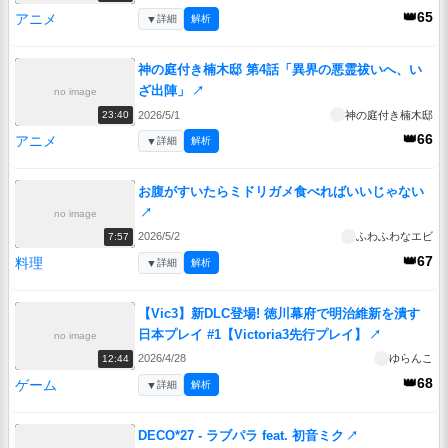
👑65
アニメ
▼
詳細
解析
神の庭付き楠木邸 第4話「異界の悪霊祓いへ、い
ざ出陣」
↗
no image
2026/5/1
神の庭付き楠木邸
23:40
👑66
アニメ
▼
詳細
解析
お腹がすいたらミドリガメ食べればいいじゃない
↗
no image
2026/5/2
ふわふわなエビ
7:57
👑67
料理
▼
詳細
解析
【Vic3】新DLC登場! 徳川幕府で明治維新を潰す
日本プレイ #1【Victoria3先行プレイ】
↗
no image
2026/4/28
ゆらんこ
12:44
👑68
ゲーム
▼
詳細
解析
DECO*27 - ラブパラ feat. 初音ミク
↗