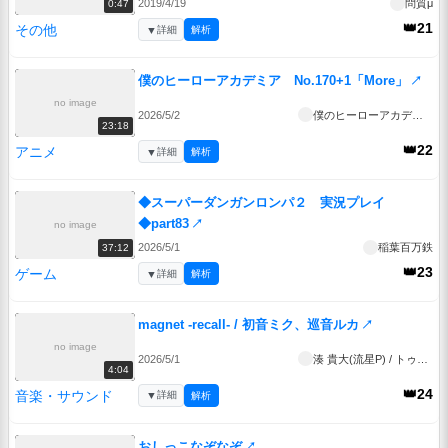
2019/4/19
問質μ
0:47
👑21
その他
▼
詳細
解析
僕のヒーローアカデミア No.170+1「More」
↗
no image
2026/5/2
僕のヒーローアカデミア
23:18
👑22
アニメ
▼
詳細
解析
◆スーパーダンガンロンパ２ 実況プレイ
◆part83
↗
no image
2026/5/1
稲葉百万鉄
37:12
👑23
ゲーム
▼
詳細
解析
magnet -recall- / 初音ミク、巡音ルカ
↗
no image
2026/5/1
湊 貴大(流星P) / トゥライ
4:04
👑24
音楽・サウンド
▼
詳細
解析
おしっこなぞなぞ
↗