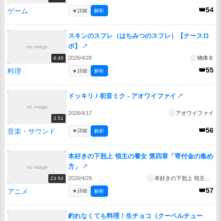
👑54
ゲーム
▼
詳細
解析
スキンのスフレ（はちみつのスフレ）【ナースロ
ボ】
↗
no image
2026/4/28
物体Ｂ
4:40
👑55
料理
▼
詳細
解析
ドッキリ / 初音ミク - アオワイファイ
↗
no image
2026/4/17
アオワイファイ
3:51
👑56
音楽・サウンド
▼
詳細
解析
本好きの下剋上 領主の養女 第四章「寄付金の集め
方」
↗
no image
2026/4/29
本好きの下剋上 領主の養女
23:50
👑57
アニメ
▼
詳細
解析
釣れなくても料理！生チョコ（クーベルチュー