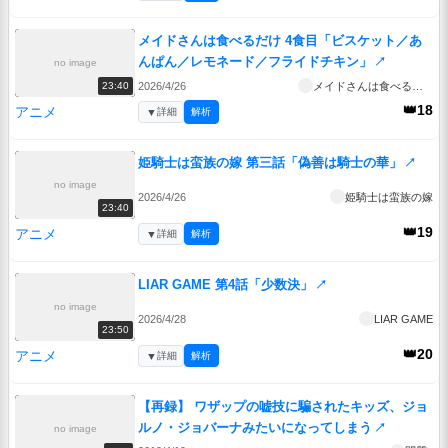
メイドさんは食べるだけ 4食目「ビスケット／あ
んぱん／レモネード／フライドチキン」
↗
no image
2026/4/26
メイドさんは食べるだけ
23:40
👑18
アニメ
▼
詳細
解析
姫騎士は蛮族の嫁 第三話「偽善は騎士の華」
↗
no image
2026/4/26
姫騎士は蛮族の嫁
23:40
👑19
アニメ
▼
詳細
解析
LIAR GAME 第4話「少数決」
↗
no image
2026/4/28
LIAR GAME
23:50
👑20
アニメ
▼
詳細
解析
【再録】 ワザップの嘘技に騙されたキッズ、ジョ
ルノ・ジョバーナみたいになってしまう
↗
no image