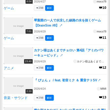
2026/4/27
moco78
4:04
👑10
ゲーム
▼
詳細
解析
琴葉茜の一人で水没した線路の水を抜くゲーム
【DrainSim #8】
↗
no image
2026/4/29
moco78
7:01
👑11
ゲーム
▼
詳細
解析
カナン様はあくまでチョロい 第4話「アミのパワ
ーキューピッド」
↗
no image
2026/4/29
カナン様はあくまでチョロい
23:40
👑12
アニメ
▼
詳細
解析
『 ぴょん 』 / feat. 初音ミク ＆ 重音テトSV
↗
no image
2026/4/24
MIMI
2:20
👑13
音楽・サウンド
▼
詳細
解析