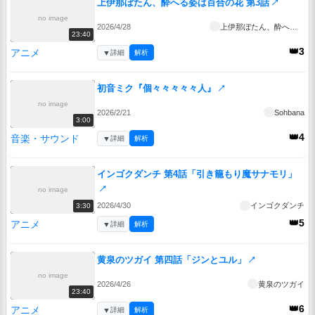
上伊那ぼたん、酔へる姿は百合の花 第3話
↗
no image
2026/4/28
上伊那ぼたん、酔へる姿は百合の花
23:40
👑3
アニメ
▼
詳細
解析
初音ミク『個々々々々々人』
↗
no image
2026/2/21
Sohbana
3:00
👑4
音楽・サウンド
▼
詳細
解析
インゴクダンチ 第4話「引き籠もり魔サナモリ」
↗
no image
2026/4/30
インゴクダンチ
3:30
👑5
アニメ
▼
詳細
解析
黄泉のツガイ 第四話「ジンとユル」
↗
no image
2026/4/26
黄泉のツガイ
23:40
👑6
アニメ
▼
詳細
解析