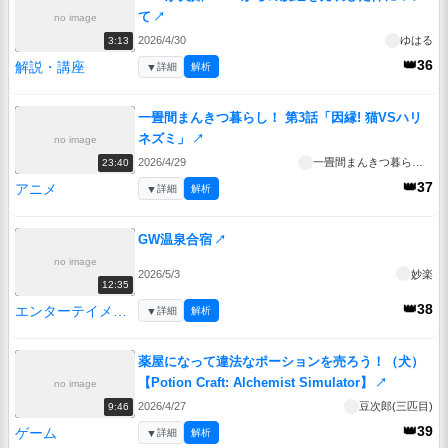
て
↗
no image
2026/4/30
ゆはる
3:13
👑36
解説・講座
▼
詳細
解析
一畳間まんきつ暮らし！ 第3話「因縁! 猫VSハリ
ネズミ」
↗
no image
2026/4/29
一畳間まんきつ暮らし！
23:40
👑37
アニメ
▼
詳細
解析
GW温泉合宿
↗
no image
2026/5/3
妙楽
12:35
👑38
エンターテイメント
▼
詳細
解析
薬屋になって違法なポーションを売ろう！（犬）
【Potion Craft: Alchemist Simulator】
↗
no image
2026/4/27
豆次郎(三匹目)
9:46
👑39
ゲーム
▼
詳細
解析