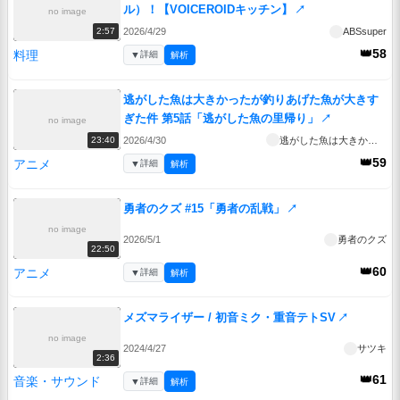
ル）！【VOICEROIDキッチン】
↗
no image
2026/4/29
ABSsuper
2:57
👑58
料理
▼
詳細
解析
逃がした魚は大きかったが釣りあげた魚が大きす
ぎた件 第5話「逃がした魚の里帰り」
↗
no image
2026/4/30
逃がした魚は大きかったが釣りあげた魚が大きすぎた件
23:40
👑59
アニメ
▼
詳細
解析
勇者のクズ #15「勇者の乱戦」
↗
no image
2026/5/1
勇者のクズ
22:50
👑60
アニメ
▼
詳細
解析
メズマライザー / 初音ミク・重音テトSV
↗
no image
2024/4/27
サツキ
2:36
👑61
音楽・サウンド
▼
詳細
解析