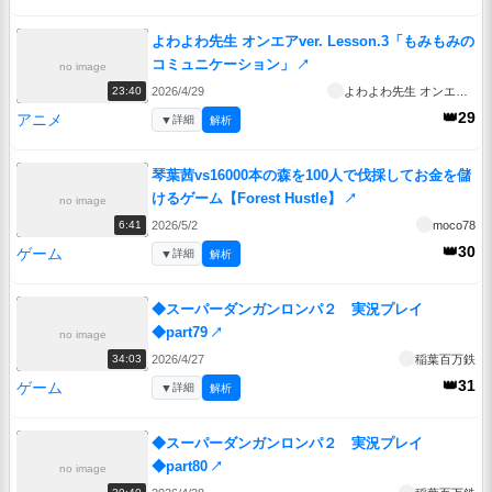
よわよわ先生 オンエアver. Lesson.3「もみもみの
コミュニケーション」
↗
no image
2026/4/29
よわよわ先生 オンエアver.
23:40
👑29
アニメ
▼
詳細
解析
琴葉茜vs16000本の森を100人で伐採してお金を儲
けるゲーム【Forest Hustle】
↗
no image
2026/5/2
moco78
6:41
👑30
ゲーム
▼
詳細
解析
◆スーパーダンガンロンパ２ 実況プレイ
◆part79
↗
no image
2026/4/27
稲葉百万鉄
34:03
👑31
ゲーム
▼
詳細
解析
◆スーパーダンガンロンパ２ 実況プレイ
◆part80
↗
no image