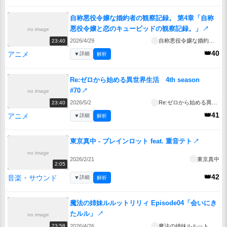
自称悪役令嬢な婚約者の観察記録。 第4章「自称
悪役令嬢と恋のキューピッドの観察記録。」
↗
no image
2026/4/29
自称悪役令嬢な婚約者の観察記録。
23:40
👑40
アニメ
▼
詳細
解析
Re:ゼロから始める異世界生活 4th season
#70
↗
no image
2026/5/2
Re:ゼロから始める異世界生活 4th season
23:40
👑41
アニメ
▼
詳細
解析
東京真中 - ブレインロット feat. 重音テト
↗
no image
2026/2/21
東京真中
2:05
👑42
音楽・サウンド
▼
詳細
解析
魔法の姉妹ルルットリリィ Episode04「会いにき
たルル」
↗
no image
2026/4/26
魔法の姉妹ルルットリリィ
23:58