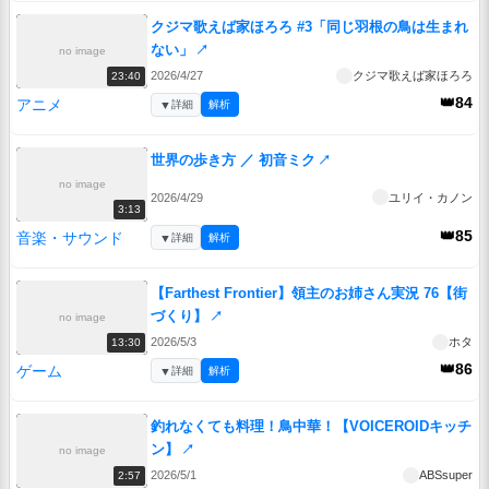
クジマ歌えば家ほろろ #3「同じ羽根の鳥は生まれ
ない」
↗
no image
2026/4/27
クジマ歌えば家ほろろ
23:40
👑84
アニメ
▼
詳細
解析
世界の歩き方 ／ 初音ミク
↗
no image
2026/4/29
ユリイ・カノン
3:13
👑85
音楽・サウンド
▼
詳細
解析
【Farthest Frontier】領主のお姉さん実況 76【街
づくり】
↗
no image
2026/5/3
ホタ
13:30
👑86
ゲーム
▼
詳細
解析
釣れなくても料理！鳥中華！【VOICEROIDキッチ
ン】
↗
no image
2026/5/1
ABSsuper
2:57