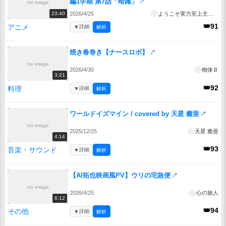
編1学期 第7話「暗躍」
↗
no image
2026/4/25
ようこそ実力至上主義の教室へ 4th Season 2年生編1学期
23:40
👑91
アニメ
▼
詳細
解析
焼き春巻き【ナースロボ】
↗
no image
2026/4/30
物体Ｂ
3:21
👑92
料理
▼
詳細
解析
ワールドイズマイン / covered by 天星 癒亜
↗
no image
2025/12/25
天星 癒亜
4:14
👑93
音楽・サウンド
▼
詳細
解析
【AI拓也映画風PV】ウリの宅急便
↗
no image
2026/4/25
心の旅人
6:12
👑94
その他
▼
詳細
解析