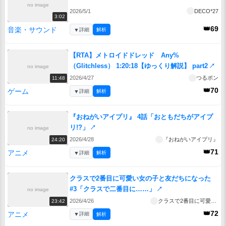
no image
2026/5/1
DECO*27
3:02
👑69
音楽・サウンド
▼
詳細
解析
【RTA】メトロイドドレッド Any%
（Glitchless） 1:20:18【ゆっくり解説】 part2
↗
no image
2026/4/27
つるポン
11:48
👑70
ゲーム
▼
詳細
解析
『おねがいアイプリ』 4話「おともだちがアイプ
リ!?」
↗
no image
2026/4/28
『おねがいアイプリ』
24:20
👑71
アニメ
▼
詳細
解析
クラスで2番目に可愛い女の子と友だちになった
#3「クラスで二番目に……」
↗
no image
2026/4/26
クラスで2番目に可愛い女の子と友だちになった
23:42
👑72
アニメ
▼
詳細
解析