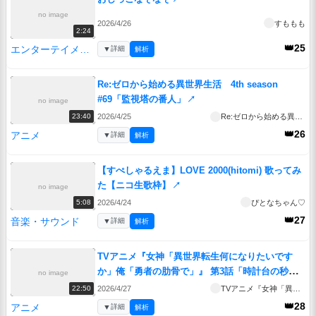
no image
2026/4/26
すももも
2:24
👑25
エンターテイメント
▼
詳細
解析
Re:ゼロから始める異世界生活 4th season
#69「監視塔の番人」
↗
no image
2026/4/25
Re:ゼロから始める異世界生活 4th season
23:40
👑26
アニメ
▼
詳細
解析
【すぺしゃるえま】LOVE 2000(hitomi) 歌ってみ
た【ニコ生歌枠】
↗
no image
2026/4/24
ぴとなちゃん♡
5:08
👑27
音楽・サウンド
▼
詳細
解析
TVアニメ『女神「異世界転生何になりたいです
か」俺「勇者の肋骨で」』 第3話「時計台の秒針
no image
／勇者のレベルアップ通知をする頭の中の声の
2026/4/27
TVアニメ『女神「異世界転生何になりたいですか」俺「勇者の肋骨で」』
22:50
人」
↗
👑28
アニメ
▼
詳細
解析