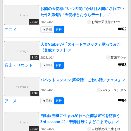
お隣の天使様にいつの間にか駄目人間にされてい
た件2 第4話「天使様とおうちデート」
↗
no image
2026/4/28
お隣の天使様にいつの間にか駄目人間にされていた件2
23:40
👑62
アニメ
▼
詳細
解析
人妻Vtuberが「スイートマジック」歌ってみた
【菓嫁アツナ】
↗
no image
2026/1/14
菓嫁アツナ
3:35
👑63
音楽・サウンド
▼
詳細
解析
パペットスンスン 第42話「こわい話／チェス」
↗
no image
2026/4/29
パペットスンスン
1:39
👑64
アニメ
▼
詳細
解析
自動販売機に生まれ変わった俺は迷宮を彷徨う
3rd season #4「苦難は続くよどこまでも」
↗
no image
2026/4/27
自動販売機に生まれ変わった俺は迷宮を彷徨う 3rd season
23:40