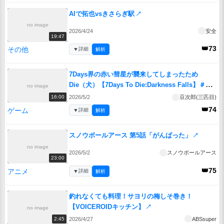
AIで拓也vsきさらぎ駅
↗
no image
2026/4/24
安全
19:47
👑73
その他
▼
詳細
解析
7Days界の赤い彗星が襲来してしまったため
Die（犬）【7Days To Die:Darkness Falls】＃
no image
27
↗
2026/5/2
豆次郎(三匹目)
16:00
👑74
ゲーム
▼
詳細
解析
スノウボールアース 第5話「がんばった」
↗
no image
2026/5/2
スノウボールアース
23:00
👑75
アニメ
▼
詳細
解析
釣れなくても料理！サヨリの梅しそ巻き！
【VOICEROIDキッチン】
↗
no image
2026/4/27
ABSsuper
2:45