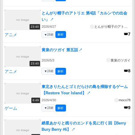
とんがり帽子のアトリエ 第4話「カルンでの出会
い」
↗
no image
2026/4/27
とんがり帽子のアトリエ
23:40
👑7
アニメ
▼
詳細
解析
黄泉のツガイ 第五話
↗
no image
2026/5/3
黄泉のツガイ
23:40
👑8
アニメ
▼
詳細
解析
東北きりたんとゴミだらけの島を掃除するゲーム
【Restore Your Island】
↗
no image
2026/4/30
moco78
8:49
👑9
ゲーム
▼
詳細
解析
紲星あかりと残りのエンドを見に行く回【Berry
Bury Berry #6】
↗
no image