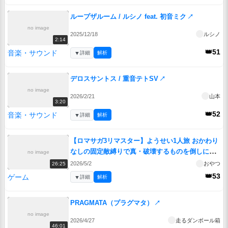
ループザルーム / ルシノ feat. 初音ミク
↗
no image
2025/12/18
ルシノ
2:14
👑51
音楽・サウンド
▼
詳細
解析
デロスサントス / 重音テトSV
↗
no image
2026/2/21
山本
3:20
👑52
音楽・サウンド
▼
詳細
解析
【ロマサガ3リマスター】ようせい1人旅 おかわり
なしの固定敵縛りで真・破壊するものを倒しに行
no image
く part5
↗
2026/5/2
おやつ
26:25
👑53
ゲーム
▼
詳細
解析
PRAGMATA（プラグマタ）
↗
no image
2026/4/27
走るダンボール箱
46:01