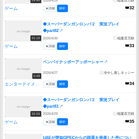
2026/4/28
稲葉百万鉄
29:40
👑32
ゲーム
▼
詳細
解析
◆スーパーダンガンロンパ２ 実況プレイ
◆part82
↗
no image
2026/4/30
稲葉百万鉄
31:10
👑33
ゲーム
▼
詳細
解析
ペンパイナッポーアッポーシャー
↗
no image
2026/4/27
冷やし蒸しネッシー
0:49
👑34
エンターテイメント
▼
詳細
解析
◆スーパーダンガンロンパ２ 実況プレイ
◆part81
↗
no image
2026/4/29
稲葉百万鉄
32:03
👑35
ゲーム
▼
詳細
解析
UAEが突如OPECからの脱退を発表した件につい