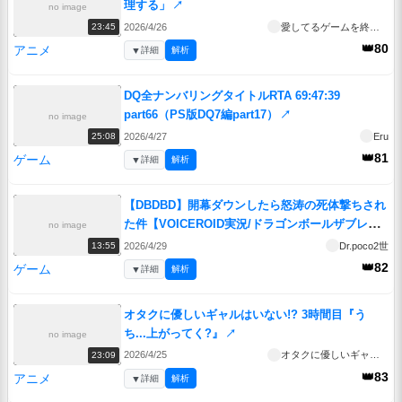
理する」
↗
no image
2026/4/26
愛してるゲームを終わらせたい
23:45
👑80
アニメ
▼
詳細
解析
DQ全ナンバリングタイトルRTA 69:47:39
part66（PS版DQ7編part17）
↗
no image
2026/4/27
Eru
25:08
👑81
ゲーム
▼
詳細
解析
【DBDBD】開幕ダウンしたら怒涛の死体撃ちされ
た件【VOICEROID実況/ドラゴンボールザブレイ
no image
カーズ】
↗
2026/4/29
Dr.poco2世
13:55
👑82
ゲーム
▼
詳細
解析
オタクに優しいギャルはいない!? 3時間目『う
ち...上がってく?』
↗
no image
2026/4/25
オタクに優しいギャルはいない!?
23:09
👑83
アニメ
▼
詳細
解析