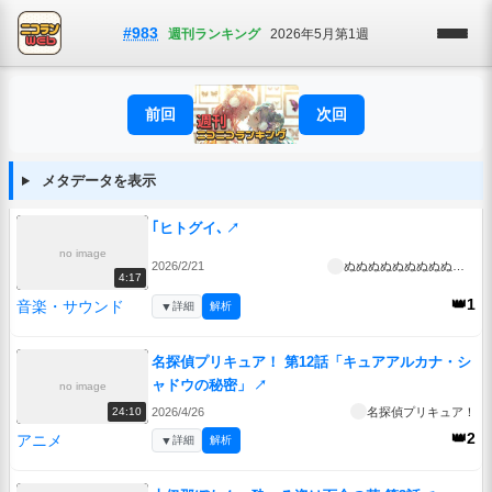
#983
週刊ランキング
2026年5月第1週
前回
次回
メタデータを表示
｢ヒトグイ､
↗
no image
2026/2/21
ぬぬぬぬぬぬぬぬぬぬぬぬぬぬぬぬ
4:17
👑1
音楽・サウンド
▼
詳細
解析
名探偵プリキュア！ 第12話「キュアアルカナ・シ
ャドウの秘密」
↗
no image
2026/4/26
名探偵プリキュア！
24:10
👑2
アニメ
▼
詳細
解析