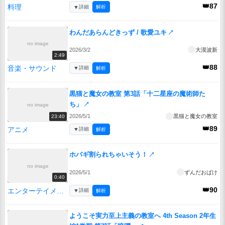
👑87
料理
▼
詳細
解析
わんだあらんどきっず / 歌愛ユキ
↗
no image
2026/3/2
大漠波新
2:49
👑88
音楽・サウンド
▼
詳細
解析
黒猫と魔女の教室 第3話「十二星座の魔術師た
ち」
↗
no image
2026/5/1
黒猫と魔女の教室
23:40
👑89
アニメ
▼
詳細
解析
ホバギ割られちゃいそう！
↗
no image
2026/5/1
ずんだおばけ
0:40
👑90
エンターテイメント
▼
詳細
解析
ようこそ実力至上主義の教室へ 4th Season 2年生