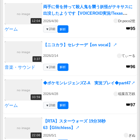
両手に骨を持って殺人鬼を襲う妖怪がテキサスに
出没したようです【VOICEROID実況/Texas
no image
Chain Saw Massacre/テキサスチェーンソー】
↗
2026/4/30
Dr.poco2世
12:04
👑95
ゲーム
▼
詳細
解析
【ニコカラ】セレナーデ【on vocal】
↗
no image
2026/2/14
てぃーる
3:37
👑96
音楽・サウンド
▼
詳細
解析
◆ポケモンレジェンズZ-A 実況プレイ◆part47
↗
no image
2026/4/28
稲葉百万鉄
33:59
👑97
ゲーム
▼
詳細
解析
【RTA】スターウォーズ 19分38秒
63【Glitchless】
↗
no image
2026/5/1
ぎぬ
22:06