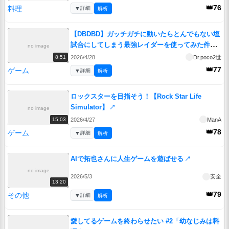
👑76
料理
▼
詳細
解析
【DBDBD】ガッチガチに動いたらとんでもない塩
試合にしてしまう最強レイダーを使ってみた件
no image
【VOICEROID実況/ドラゴンボールザブレイカー
2026/4/28
Dr.poco2世
8:51
ズ】
↗
👑77
ゲーム
▼
詳細
解析
ロックスターを目指そう！【Rock Star Life
Simulator】
↗
no image
2026/4/27
ManA
15:03
👑78
ゲーム
▼
詳細
解析
AIで拓也さんに人生ゲームを遊ばせる
↗
no image
2026/5/3
安全
13:20
👑79
その他
▼
詳細
解析
愛してるゲームを終わらせたい #2「幼なじみは料