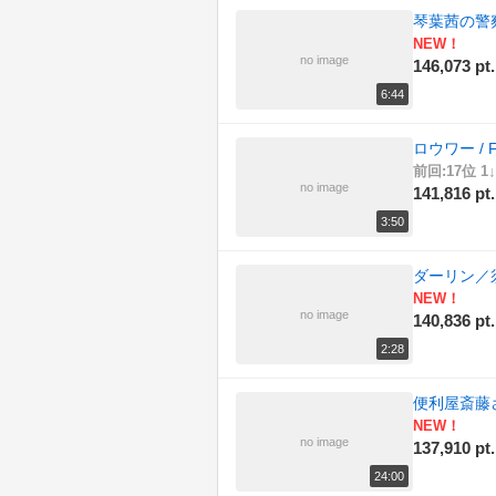
琴葉茜の警察に
NEW！
no image
146,073 pt.
6:44
ロウワー / F
前回:17位 1↓
no image
141,816 pt.
3:50
ダーリン／
NEW！
no image
140,836 pt.
2:28
便利屋斎藤
NEW！
no image
137,910 pt.
24:00