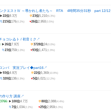
ンクエストⅣ ～導かれし者たち～ RTA 4時間35分31秒 part 12/12
22位
8.3万
23位
5,210
▶
💬
(6.3%)
215位
176
26位
2,950
📁
♥
(0.2%)
(3.5%)
ョコレゐト / 初音ミク
↗
↑
26位
7.9万
3728位
24
▶
💬
(0.0%)
23位
759
93位
1,471
📁
♥
(1.0%)
(1.9%)
ンパ 実況プレイ◆part16
↗
93位
4.9万
22位
5,369
▶
💬
(10.8%)
320位
138
5位
6,021
📁
♥
(0.3%)
(12.2%)
の作り方 講座
↗
3766↑
100位
4.7万
80位
2,088
▶
💬
(4.4%)
7位
1,034
25位
2,959
📁
♥
(2.2%)
(6.3%)