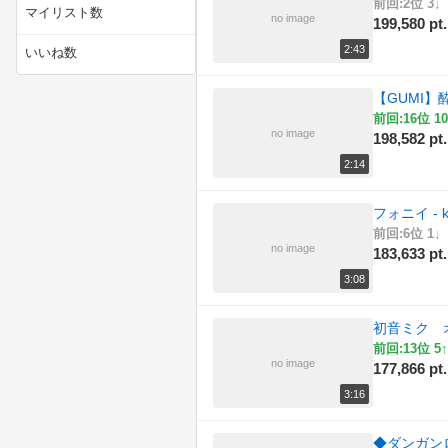
前回:2位 3↓
マイリスト数
no image
199,580 pt.
(26)
技術・工作
2:43
いいね数
(80)
料理
【GUMI】
(19)
旅行・アウトドア
前回:16位 10
no image
198,582 pt.
(169)
社会・政治・時事
2:14
(4)
自然
フォニイ - k
前回:6位 1↓
(108)
解説・講座
no image
183,633 pt.
(895)
音楽・サウンド
3:08
初音ミク 
前回:13位 5↑
no image
177,866 pt.
3:16
◆ダンガンロ