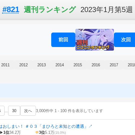
#821
週刊ランキング
2023年1月第5週
前回
次回
2011
2012
2013
2014
2015
2016
2017
201
6
...
30
次へ
3,000件中 1 - 100 件を表示しています
はおしまい！ ＃０３「まひろと未知との遭遇」
↗
1位
34.2万
3位
5.1万
▶
💬
(15.0%)