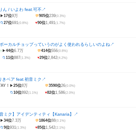
 / いよわ feat.可不
↗
17位
9万
905位
239
▶
💬
(0.3%)
27位
691
90位
1,491
📁
♥
(0.8%)
(1.7%)
はボーカルチョップっていうのがよく使われるらしいのよね
↗
↑
44位
6.7万
414位
556
▶
💬
(0.8%)
11位
887
29位
2,842
📁
♥
(1.3%)
(4.2%)
りきベア feat.初音ミク
↗
TAY！
25位
8万
3590位
26
▶
💬
(0.0%)
10位
892
82位
1,586
📁
♥
(1.1%)
(2.0%)
初音ミク】アイデンティティ【Kanaria】
↗
34位
7.3万
1864位
88
▶
💬
(0.1%)
9位
931
85位
1,542
📁
♥
(1.3%)
(2.1%)