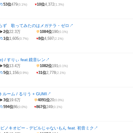
53位
479
10位
4,372
📁
♥
(0.1%)
(1.3%)
らず 歌ってみたのはメガテラ・ゼロ
↗
2位
22.3万
1084位
190
▶
💬
(0.1%)
1位
1,605
8位
4,597
📁
♥
(0.7%)
(2.1%)
e) / すりぃ feat.鏡音レン
↗
5位
13.4万
1082位
191
▶
💬
(0.1%)
5位
1,156
31位
2,778
📁
♥
(0.9%)
(2.1%)
ーム / るりう + GUMI
↗
3位
19.6万
4091位
20
▶
💬
(0.0%)
594位
86
867位
249
📁
♥
(0.0%)
(0.1%)
 x ピノキオピー - デビルじゃないもん feat. 初音ミク
↗