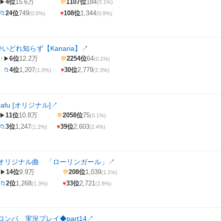
4位
15.6万
1107位
184
▶
💬
(0.1%)
24位
749
108位
1,344
📁
♥
(0.5%)
(0.9%)
酔いどれ知らず【Kanaria】
↗
↑
6位
12.2万
2254位
64
▶
💬
(0.1%)
4位
1,207
30位
2,779
📁
♥
(1.0%)
(2.3%)
afu [オリジナル]
↗
11位
10.8万
2058位
75
▶
💬
(0.1%)
3位
1,247
39位
2,603
📁
♥
(1.2%)
(2.4%)
オリジナル曲 「ローリンガール」
↗
14位
9.9万
208位
1,039
▶
💬
(1.1%)
2位
1,268
33位
2,721
📁
♥
(1.3%)
(2.8%)
ンパ 実況プレイ◆part14
↗