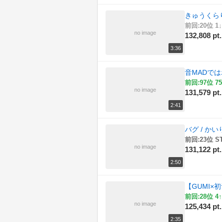
きゅうくらりん
前回:20位 1↓
no image
132,808 pt.
3:36
音MADで
前回:97位 75
no image
131,579 pt.
2:41
バグ / かい
前回:23位 S
no image
131,122 pt.
2:50
【GUMI×
前回:28位 4↑
no image
125,434 pt.
2:35