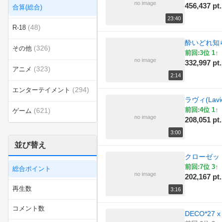
no image
456,437 pt.
合算(総合)
23:40
(48)
R-18
酔いどれ知
(326)
その他
前回:3位 1↑
no image
332,997 pt.
(323)
アニメ
2:14
(294)
エンターテイメント
ラヴィ(Lavi
前回:4位 1↑
(621)
ゲーム
no image
208,051 pt.
(8)
スポーツ
3:00
並び替え
(52)
ダンス
クローゼットル
前回:7位 3↑
総合ポイント
(9)
ラジオ
no image
202,167 pt.
再生数
3:16
(7)
乗り物
コメント数
DECO*27
(11)
動物