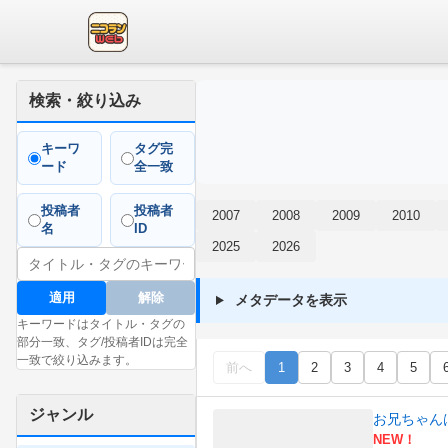
検索・絞り込み
キーワ
タグ完
ード
全一致
投稿者
投稿者
2007
2008
2009
2010
名
ID
2025
2026
適用
解除
メタデータを表示
キーワードはタイトル・タグの
部分一致、タグ/投稿者IDは完全
一致で絞り込みます。
前へ
1
2
3
4
5
ジャンル
お兄ちゃん
NEW！