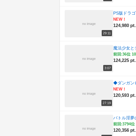
PS版ドラゴ
NEW！
no image
124,980 pt.
29:11
魔法少女とチ
前回:36位 10
no image
124,225 pt.
3:07
◆ダンガンロ
NEW！
no image
120,593 pt.
27:19
バトル淫夢
前回:3794位 
no image
120,356 pt.