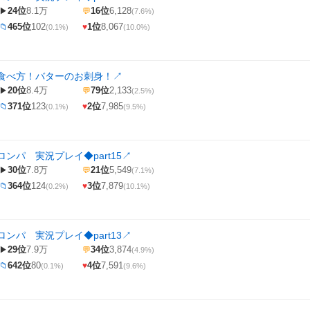
24位
8.1万
16位
6,128
▶
💬
(7.6%)
465位
102
1位
8,067
📁
♥
(0.1%)
(10.0%)
食べ方！バターのお刺身！
↗
20位
8.4万
79位
2,133
▶
💬
(2.5%)
371位
123
2位
7,985
📁
♥
(0.1%)
(9.5%)
ンパ 実況プレイ◆part15
↗
30位
7.8万
21位
5,549
▶
💬
(7.1%)
364位
124
3位
7,879
📁
♥
(0.2%)
(10.1%)
ンパ 実況プレイ◆part13
↗
29位
7.9万
34位
3,874
▶
💬
(4.9%)
642位
80
4位
7,591
📁
♥
(0.1%)
(9.6%)