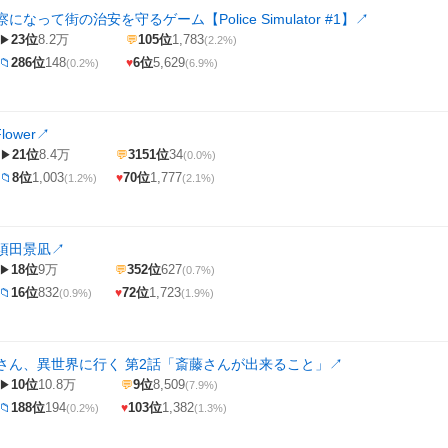
なって街の治安を守るゲーム【Police Simulator #1】
↗
23位
8.2万
105位
1,783
▶
💬
(2.2%)
286位
148
6位
5,629
📁
♥
(0.2%)
(6.9%)
lower
↗
21位
8.4万
3151位
34
▶
💬
(0.0%)
8位
1,003
70位
1,777
📁
♥
(1.2%)
(2.1%)
須田景凪
↗
18位
9万
352位
627
▶
💬
(0.7%)
16位
832
72位
1,723
📁
♥
(0.9%)
(1.9%)
さん、異世界に行く 第2話「斎藤さんが出来ること」
↗
10位
10.8万
9位
8,509
▶
💬
(7.9%)
188位
194
103位
1,382
📁
♥
(0.2%)
(1.3%)