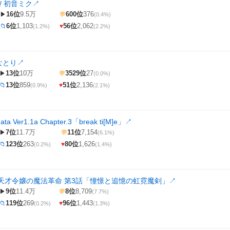
/ 初音ミク
↗
16位
9.5万
600位
376
▶
💬
(0.4%)
6位
1,103
56位
2,062
📁
♥
(1.2%)
(2.2%)
/なとり
↗
13位
10万
3529位
27
▶
💬
(0.0%)
13位
859
51位
2,136
📁
♥
(0.9%)
(2.1%)
ata Ver1.1a Chapter.3「break ti[M]e」
↗
7位
11.7万
11位
7,154
▶
💬
(6.1%)
123位
263
80位
1,626
📁
♥
(0.2%)
(1.4%)
天才令嬢の魔法革命 第3話「憧憬と追憶の虹霓魔剣」
↗
9位
11.4万
8位
8,709
▶
💬
(7.7%)
119位
269
96位
1,443
📁
♥
(0.2%)
(1.3%)