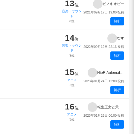
13
ピノキオピー
位
音楽・サウン
2021年09月17日 19:00 投稿
ド
8位
解析
14
なす
位
音楽・サウン
2022年09月12日 22:13 投稿
ド
9位
解析
15
NieR:Automata Ver1.1a
位
アニメ
2023年01月24日 12:00 投稿
2位
解析
16
転生王女と天才令嬢の魔法革命
位
アニメ
2023年01月26日 00:00 投稿
3位
解析