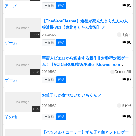
👑65
アニメ
▼
詳細
解析
【TheWereCleaner】道徳が死んだきりたんの人
狼清掃 #01【東北きりたん実況】
↗
no image
2024/5/27
戌宮！
10:27
👑66
ゲーム
▼
詳細
解析
宇宙人ピエロから逃走する新作非対称型対戦ゲー
ム！【VOICEROID実況/Killer Klowns from
no image
Outer Space: The Game/キラークラウン】
↗
2024/5/30
Dr.poco2世
12:08
👑67
ゲーム
▼
詳細
解析
お菓子しか食べないだいちくん
↗
no image
2024/5/30
＠ピザ
1:09
👑68
その他
▼
詳細
解析
【ハッスルチューミー】ずん子と茜とレトロゲー