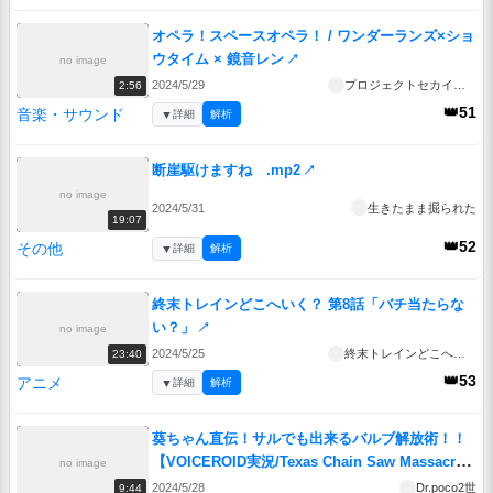
オペラ！スペースオペラ！ / ワンダーランズ×ショ
ウタイム × 鏡音レン
↗
no image
2024/5/29
プロジェクトセカイ公式
2:56
👑51
音楽・サウンド
▼
詳細
解析
断崖駆けますね .mp2
↗
no image
2024/5/31
生きたまま掘られた
19:07
👑52
その他
▼
詳細
解析
終末トレインどこへいく？ 第8話「バチ当たらな
い？」
↗
no image
2024/5/25
終末トレインどこへいく？
23:40
👑53
アニメ
▼
詳細
解析
葵ちゃん直伝！サルでも出来るバルブ解放術！！
【VOICEROID実況/Texas Chain Saw Massacre/
no image
テキサスチェーンソー】
↗
2024/5/28
Dr.poco2世
9:44