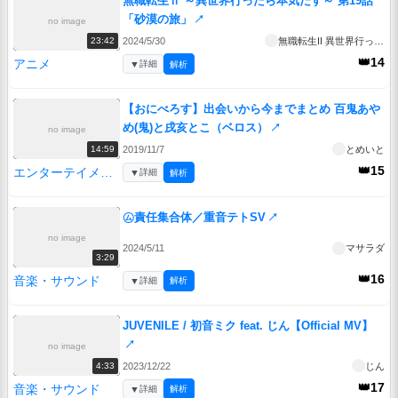
無職転生Ⅱ ～異世界行ったら本気だす～ 第19話
「砂漠の旅」
↗
no image
2024/5/30
無職転生II 異世界行ったら本気だす
23:42
👑14
アニメ
▼
詳細
解析
【おにべろす】出会いから今までまとめ 百鬼あや
め(鬼)と戌亥とこ（ベロス）
↗
no image
2019/11/7
とめいと
14:59
👑15
エンターテイメント
▼
詳細
解析
㋰責任集合体／重音テトSV
↗
no image
2024/5/11
マサラダ
3:29
👑16
音楽・サウンド
▼
詳細
解析
JUVENILE / 初音ミク feat. じん【Official MV】
↗
no image
2023/12/22
じん
4:33
👑17
音楽・サウンド
▼
詳細
解析