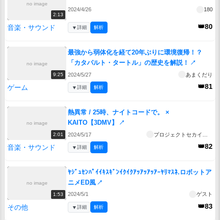
no image
2024/4/26
180
2:13
👑80
音楽・サウンド
▼
詳細
解析
最強から弱体化を経て20年ぶりに環境復帰！？
「カタパルト・タートル」の歴史を解説！
↗
no image
2024/5/27
あまくだり
9:25
👑81
ゲーム
▼
詳細
解析
熱異常 / 25時、ナイトコードで。 ×
KAITO【3DMV】
↗
no image
2024/5/17
プロジェクトセカイ公式
2:01
👑82
音楽・サウンド
▼
詳細
解析
ﾔｼﾞｭｾﾝﾊﾟｲｲｷｽｷﾞﾝｲｸｲｸｱｯｱｯｱｯｱｰﾔﾘﾏｽﾈ.ロボットア
ニメED風
↗
no image
2024/5/1
ゲスト
1:53
👑83
その他
▼
詳細
解析