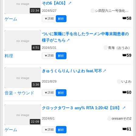
その6【AC6】
↗
no image
2024/5/27
シ四型六ニ一号強化人間
22:34
👑58
ゲーム
▼
詳細
解析
ついに製麺に手を出したラーメン中毒末期患者の
様子がこちら
↗
no image
2024/5/31
青海（おうみ）
4:51
👑59
料理
▼
詳細
解析
きゅうくらりん / いよわ feat.可不
↗
no image
2021/8/29
いよわ
3:36
👑60
音楽・サウンド
▼
詳細
解析
クロックタワー３ any% RTA 1:20:42【1/8】
↗
no image
2024/6/1
oresamその2
22:09
👑61
ゲーム
▼
詳細
解析