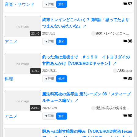
👑87
音楽・サウンド
▼
詳細
解析
終末トレインどこへいく？ 第9話「思ってたより
つまんないみたいな」
↗
no image
2024/6/1
終末トレインどこへいく？
23:40
👑88
アニメ
▼
詳細
解析
釣った魚は最後まで ＃１５０ イトヨリダイの
甘酢あんかけ【VOICEROIDキッチン】
↗
no image
2024/5/31
ABSsuper
11:42
👑89
料理
▼
詳細
解析
魔法科高校の劣等生 第3シーズン 08「スティープ
ルチェース編Ⅳ」
↗
no image
2024/5/29
魔法科高校の劣等生 第3シーズン
23:40
👑90
アニメ
▼
詳細
解析
隙あらば刺す暗殺の極み【VOICEROID実況/Texas