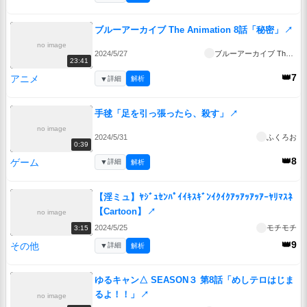
ブルーアーカイブ The Animation 8話「秘密」
↗
no image
2024/5/27
ブルーアーカイブ The Animation
23:41
👑7
アニメ
▼
詳細
解析
手毬「足を引っ張ったら、殺す」
↗
no image
2024/5/31
ふくろお
0:39
👑8
ゲーム
▼
詳細
解析
【淫ミュ】ﾔｼﾞｭｾﾝﾊﾟｲｲｷｽｷﾞﾝｲｸｲｸｱｯｱｯｱｯｱｰﾔﾘﾏｽﾈ
【Cartoon】
↗
no image
2024/5/25
モチモチ
3:15
👑9
その他
▼
詳細
解析
ゆるキャン△ SEASON３ 第8話「めしテロはじま
るよ！！」
↗
no image