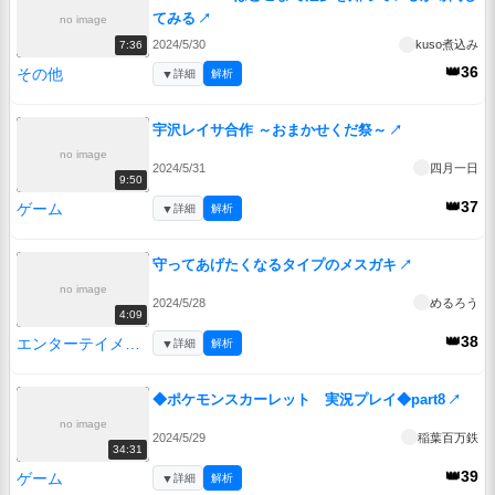
てみる
↗
no image
2024/5/30
kuso煮込み
7:36
👑36
その他
▼
詳細
解析
宇沢レイサ合作 ～おまかせくだ祭～
↗
no image
2024/5/31
四月一日
9:50
👑37
ゲーム
▼
詳細
解析
守ってあげたくなるタイプのメスガキ
↗
no image
2024/5/28
めるろう
4:09
👑38
エンターテイメント
▼
詳細
解析
◆ポケモンスカーレット 実況プレイ◆part8
↗
no image
2024/5/29
稲葉百万鉄
34:31
👑39
ゲーム
▼
詳細
解析