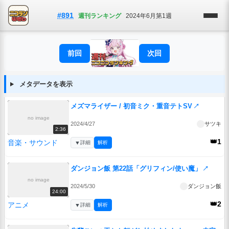
#891
週刊ランキング
2024年6月第1週
前回
次回
メタデータを表示
メズマライザー / 初音ミク・重音テトSV
↗
no image
2024/4/27
サツキ
2:36
👑1
音楽・サウンド
▼
詳細
解析
ダンジョン飯 第22話「グリフィン/使い魔」
↗
no image
2024/5/30
ダンジョン飯
24:00
👑2
アニメ
▼
詳細
解析