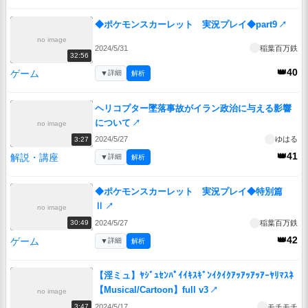
◆ポケモンスカーレット 実況プレイ◆part9
↗
no image
2024/5/31
稲葉百万鉄
32:56
👑40
ゲーム
▼
詳細
解析
ヘリコプター墜落事故がイラン政治に与える影響
について
↗
no image
2024/5/27
ゆはる
3:27
👑41
解説・講座
▼
詳細
解析
◆ポケモンスカーレット 実況プレイ◆特別篇
Ⅱ
↗
no image
2024/5/27
稲葉百万鉄
30:49
👑42
ゲーム
▼
詳細
解析
【淫ミュ】ﾔｼﾞｭｾﾝﾊﾟｲｲｷｽｷﾞﾝｲｸｲｸｱｯｱｯｱｯｱｰﾔﾘﾏｽﾈ
【Musical/Cartoon】full v3
↗
no image
2024/5/17
モチモチ
3:47