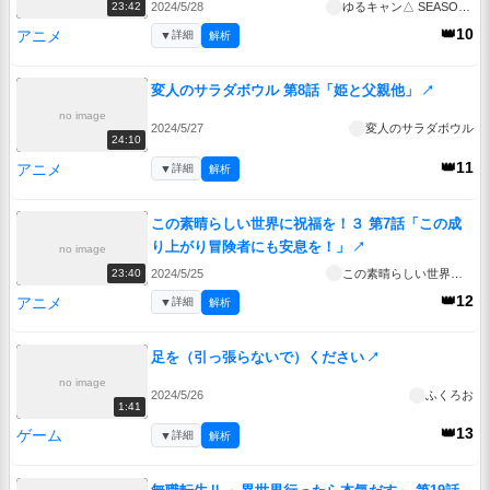
2024/5/28
ゆるキャン△ SEASON３
23:42
👑10
アニメ
▼
詳細
解析
変人のサラダボウル 第8話「姫と父親他」
↗
no image
2024/5/27
変人のサラダボウル
24:10
👑11
アニメ
▼
詳細
解析
この素晴らしい世界に祝福を！３ 第7話「この成
り上がり冒険者にも安息を！」
↗
no image
2024/5/25
この素晴らしい世界に祝福を！３
23:40
👑12
アニメ
▼
詳細
解析
足を（引っ張らないで）ください
↗
no image
2024/5/26
ふくろお
1:41
👑13
ゲーム
▼
詳細
解析