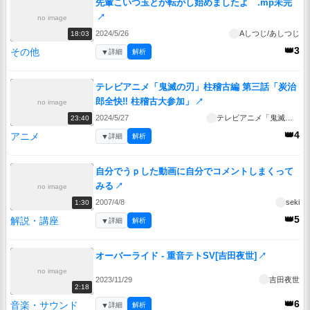
先輩こいつ玉とか転がし始めましたよ .mp未完
↗
no image
2024/5/26
Aしつじ/あしつじ
18:03
👑3
その他
▼
詳細
解析
テレビアニメ「鬼滅の刃」柱稽古編 第三話「炭治
郎全快‼ 柱稽古大参加」
↗
no image
2024/5/27
テレビアニメ「鬼滅の刃」柱稽古編
23:40
👑4
アニメ
▼
詳細
解析
自分でうｐした動画に自分でコメントしまくって
みる
↗
no image
2007/4/8
seki
1:30
👑5
解説・講座
▼
詳細
解析
オーバーライド - 重音テトSV[吉田夜世]
↗
no image
2023/11/29
吉田夜世
2:18
👑6
音楽・サウンド
▼
詳細
解析