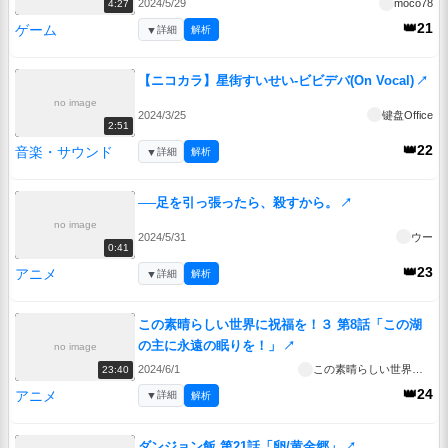
2024/5/29
moco78
4:27
👑21
ゲーム
▼
詳細
解析
【ニコカラ】星街すいせい-ビビデバ(On Vocal)
↗
no image
2024/3/25
键盘Office
2:51
👑22
音楽・サウンド
▼
詳細
解析
──足を引っ張ったら、殺すから。
↗
no image
2024/5/31
ウー
0:41
👑23
アニメ
▼
詳細
解析
この素晴らしい世界に祝福を！３ 第8話「この湖
の主に永遠の眠りを！」
↗
no image
2024/6/1
この素晴らしい世界に祝福を！３
23:40
👑24
アニメ
▼
詳細
解析
ダンジョン飯 第21話「卵/黄金郷」
↗