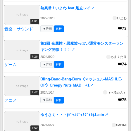
熱異常 / いよわ feat.足立レイ
↗
no image
2022/10/8
いよわ
4:01
👑73
音楽・サウンド
▼
詳細
解析
第1回 光属性・悪魔族っぽい通常モンスターラン
キング開催！！！
↗
no image
2024/5/29
あまくだり
7:26
👑74
ゲーム
▼
詳細
解析
Bling-Bang-Bang-Born《マッシュル-MASHLE-
OP》Creepy Nuts MAD +1
↗
no image
2024/1/14
（ぺるたん）
2:47
👑75
アニメ
▼
詳細
解析
ゆうさく・・・(ｼﾞｬｶｼﾞｬｶｼﾞｬｶ).Latin
↗
no image
2024/5/27
SASIMI
1:52