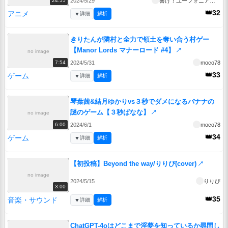
2024/5/29
響け！ユーフォニアム３
24:55
👑32
アニメ
▼
詳細
解析
きりたんが隣村と全力で領土を奪い合う村ゲー
【Manor Lords マナーロード #4】
↗
no image
2024/5/31
moco78
7:54
👑33
ゲーム
▼
詳細
解析
琴葉茜&結月ゆかりvs３秒でダメになるバナナの
謎のゲーム【３秒ばなな】
↗
no image
2024/6/1
moco78
6:00
👑34
ゲーム
▼
詳細
解析
【初投稿】Beyond the way/りりぴ(cover)
↗
no image
2024/5/15
りりぴ
3:00
👑35
音楽・サウンド
▼
詳細
解析
ChatGPT-4oはどこまで淫夢を知っているか尋問し