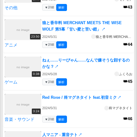
👑43
その他
▼
詳細
解析
狼と香辛料 MERCHANT MEETS THE WISE
WOLF 第9幕「甘い蜜と苦い鎧」
↗
no image
2024/5/31
狼と香辛料 MERCHANT MEETS THE WISE WOLF
23:50
👑44
アニメ
▼
詳細
解析
ねぇ……りーぴゃん……なんで嫌そうな顔するの
かな？
↗
no image
2024/5/28
ふくろお
0:38
👑45
ゲーム
▼
詳細
解析
Red Rose / 柊マグネタイト feat.初音ミク
↗
no image
2024/5/31
柊マグネタイト
3:24
👑46
音楽・サウンド
▼
詳細
解析
人マニア - 重音テト
↗