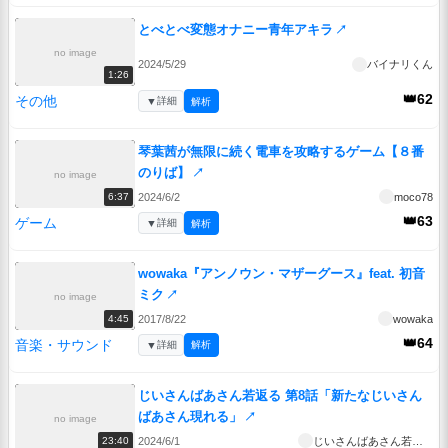
とべとべ変態オナニー青年アキラ
↗
no image
2024/5/29
バイナリくん
1:26
👑62
その他
▼
詳細
解析
琴葉茜が無限に続く電車を攻略するゲーム【８番
のりば】
↗
no image
2024/6/2
moco78
6:37
👑63
ゲーム
▼
詳細
解析
wowaka『アンノウン・マザーグース』feat. 初音
ミク
↗
no image
2017/8/22
wowaka
4:45
👑64
音楽・サウンド
▼
詳細
解析
じいさんばあさん若返る 第8話「新たなじいさん
ばあさん現れる」
↗
no image
2024/6/1
じいさんばあさん若返る
23:40