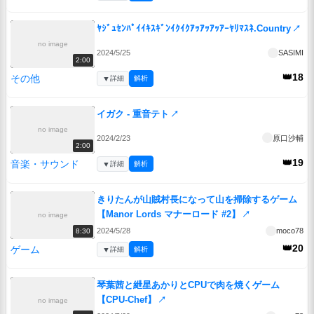
ﾔｼﾞｭｾﾝﾊﾟｲｲｷｽｷﾞﾝｲｸｲｸｱｯｱｯｱｯｱｰﾔﾘﾏｽﾈ.Country
↗
no image
2024/5/25
SASIMI
2:00
👑18
その他
▼
詳細
解析
イガク - 重音テト
↗
no image
2024/2/23
原口沙輔
2:00
👑19
音楽・サウンド
▼
詳細
解析
きりたんが山賊村長になって山を掃除するゲーム
【Manor Lords マナーロード #2】
↗
no image
2024/5/28
moco78
8:30
👑20
ゲーム
▼
詳細
解析
琴葉茜と紲星あかりとCPUで肉を焼くゲーム
【CPU-Chef】
↗
no image