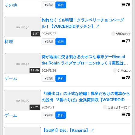
👑76
その他
▼
詳細
解析
釣れなくても料理！クランベリーチョコベーグ
ル！【VOICEROIDキッチン】
↗
no image
2024/5/27
ABSsuper
2:57
👑77
料理
▼
詳細
解析
侍が地面に突き刺さるカオスな幕末ゲーRise of
the Ronin ライズオブローニンゆっくり実況はじ
no image
めました。６
↗
2024/5/26
シモエル
13:49
👑78
ゲーム
▼
詳細
解析
『8番出口』の正式な続編！異変だらけの電車から
の脱出『8番のりば』全異変回収【VOICEROID実
no image
況/結月ゆかり・紲星あかり】
↗
2024/6/1
しまねげーむず
22:21
👑79
ゲーム
▼
詳細
解析
【GUMI】Dec.【Kanaria】
↗