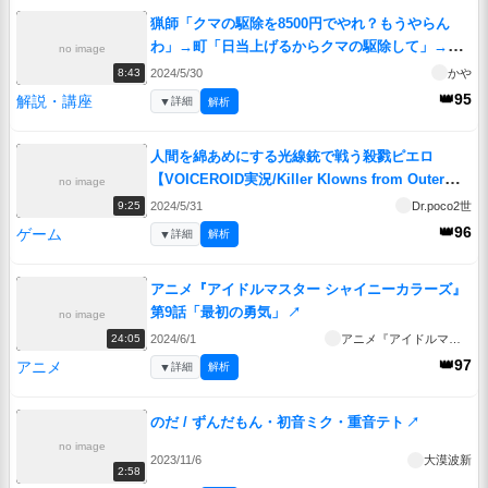
猟師「クマの駆除を8500円でやれ？もうやらん
わ」→町「日当上げるからクマの駆除して」→猟
no image
師「断る」
↗
2024/5/30
かや
8:43
👑95
解説・講座
▼
詳細
解析
人間を綿あめにする光線銃で戦う殺戮ピエロ
【VOICEROID実況/Killer Klowns from Outer
no image
Space: The Game/キラークラウン】
↗
2024/5/31
Dr.poco2世
9:25
👑96
ゲーム
▼
詳細
解析
アニメ『アイドルマスター シャイニーカラーズ』
第9話「最初の勇気」
↗
no image
2024/6/1
アニメ『アイドルマスター シャイニーカラーズ』
24:05
👑97
アニメ
▼
詳細
解析
のだ / ずんだもん・初音ミク・重音テト
↗
no image
2023/11/6
大漠波新
2:58