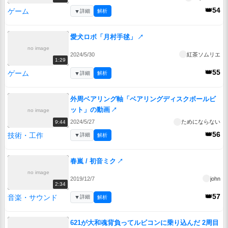
👑54
ゲーム
▼
詳細
解析
愛犬ロボ「月村手毬」
↗
no image
2024/5/30
紅茶ソムリエ
1:29
👑55
ゲーム
▼
詳細
解析
外周ベアリング軸「ベアリングディスクボールビ
ット」の動画
↗
no image
2024/5/27
ためにならない
9:44
👑56
技術・工作
▼
詳細
解析
春嵐 / 初音ミク
↗
no image
2019/12/7
john
2:34
👑57
音楽・サウンド
▼
詳細
解析
621が大和魂背負ってルビコンに乗り込んだ 2周目