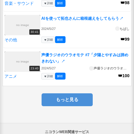
👑98
音楽・サウンド
▼
詳細
解析
AIを使って拓也さんに箱根越えをしてもらう
↗
no image
2024/5/27
ちばし
30:41
👑99
その他
▼
詳細
解析
声優ラジオのウラオモテ #7「夕陽とやすみは諦め
きれない」
↗
no image
2024/5/27
声優ラジオのウラオモテ
23:40
👑100
アニメ
▼
詳細
解析
もっと見る
ニコランWEB関連サービス