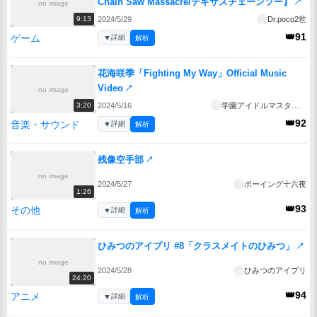
Chain Saw Massacre/テキサスチェーンソー】
↗
no image
2024/5/29
Dr.poco2世
9:13
👑91
ゲーム
▼
詳細
解析
花海咲季「Fighting My Way」Official Music
Video
↗
no image
2024/5/16
学園アイドルマスターチャンネル
3:20
👑92
音楽・サウンド
▼
詳細
解析
残像空手部
↗
no image
2024/5/27
ボーイング十六夜
1:26
👑93
その他
▼
詳細
解析
ひみつのアイプリ #8「クラスメイトのひみつ」
↗
no image
2024/5/28
ひみつのアイプリ
24:20
👑94
アニメ
▼
詳細
解析