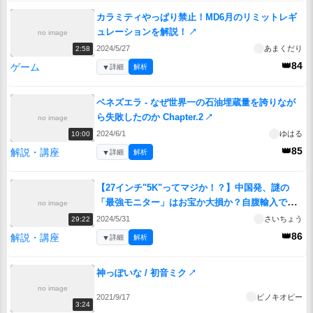
カラミティやっぱり禁止！MD6月のリミットレギ
ュレーションを解説！
↗
no image
2024/5/27
あまくだり
2:58
👑84
ゲーム
▼
詳細
解析
ベネズエラ - なぜ世界一の石油埋蔵量を誇りなが
ら失敗したのか Chapter.2
↗
no image
2024/6/1
ゆはる
10:00
👑85
解説・講座
▼
詳細
解析
【27インチ"5K"ってマジか！？】中国発、謎の
「最強モニター」はお宝か大損か？自腹輸入で
no image
「正体」が判明！
↗
2024/5/31
さいちょう
29:22
👑86
解説・講座
▼
詳細
解析
神っぽいな / 初音ミク
↗
no image
2021/9/17
ピノキオピー
3:24