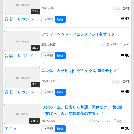
no image
2023/8/6
原口沙輔
2:07
👑47
音楽・サウンド
▼
詳細
解析
フラワーベッド・フェノメノン / 初音ミク
↗
no image
2024/5/27
アオワイファイ
2:20
👑48
音楽・サウンド
▼
詳細
解析
ユレ弧 - カゼヒキβ, ゲキヤクβ, 重音テト
↗
no image
2024/5/31
原口沙輔
3:13
👑49
音楽・サウンド
▼
詳細
解析
ワンルーム、日当たり普通、天使つき。 第8話
「すばらしきかな様式美の世界」
↗
no image
2024/5/27
ワンルーム、日当たり普通、天使つき。
23:40
👑50
アニメ
▼
詳細
解析