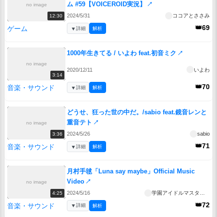
ム #59【VOICEROID実況】
↗
no image
2024/5/31
ココアとささみ
12:30
👑69
ゲーム
▼
詳細
解析
1000年生きてる / いよわ feat.初音ミク
↗
no image
2020/12/11
いよわ
3:14
👑70
音楽・サウンド
▼
詳細
解析
どうせ、狂った世の中だ。/sabio feat.鏡音レンと
重音テト
↗
no image
2024/5/26
sabio
3:36
👑71
音楽・サウンド
▼
詳細
解析
月村手毬「Luna say maybe」Official Music
Video
↗
no image
2024/5/16
学園アイドルマスターチャンネル
4:25
👑72
音楽・サウンド
▼
詳細
解析