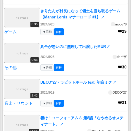
きりたんが村長になって領土を勝ち取るゲーム
【Manor Lords マナーロード #1】
↗
no image
2024/5/26
moco78
8:35
👑29
ゲーム
▼
詳細
解析
具合が悪いのに無理して出演したMUR
↗
no image
2024/5/26
＠ピザ
0:54
👑30
その他
▼
詳細
解析
DECO*27 - ラビットホール feat. 初音ミク
↗
no image
2023/5/19
DECO*27
2:42
👑31
音楽・サウンド
▼
詳細
解析
響け！ユーフォニアム３ 第8話「なやめるオステ
ィナート」
↗
no image