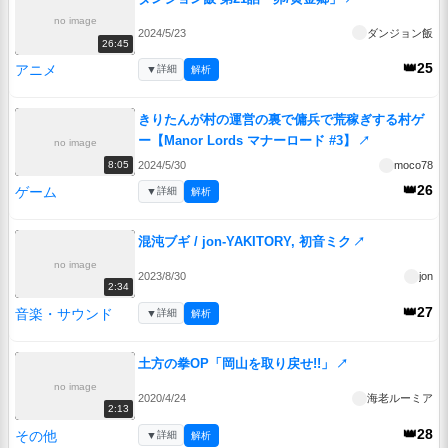
no image
2024/5/23
ダンジョン飯
26:45
👑25
アニメ
▼
詳細
解析
きりたんが村の運営の裏で傭兵で荒稼ぎする村ゲ
ー【Manor Lords マナーロード #3】
↗
no image
2024/5/30
moco78
8:05
👑26
ゲーム
▼
詳細
解析
混沌ブギ / jon-YAKITORY, 初音ミク
↗
no image
2023/8/30
jon
2:34
👑27
音楽・サウンド
▼
詳細
解析
土方の拳OP「岡山を取り戻せ!!」
↗
no image
2020/4/24
海老ルーミア
2:13
👑28
その他
▼
詳細
解析