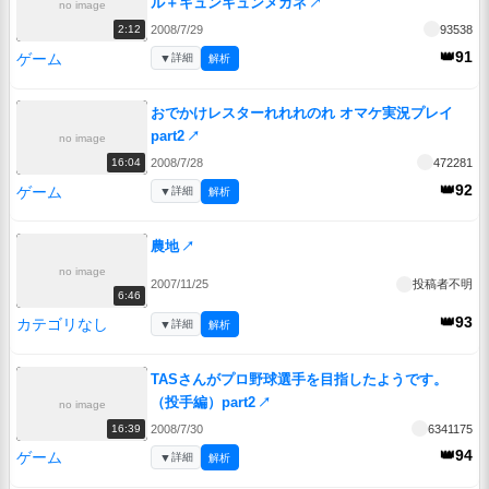
ル＋キュンキュンメガネ
↗
no image
2008/7/29
93538
2:12
👑91
ゲーム
▼
詳細
解析
おでかけレスターれれれのれ オマケ実況プレイ
part2
↗
no image
2008/7/28
472281
16:04
👑92
ゲーム
▼
詳細
解析
農地
↗
no image
2007/11/25
投稿者不明
6:46
👑93
カテゴリなし
▼
詳細
解析
TASさんがプロ野球選手を目指したようです。
（投手編）part2
↗
no image
2008/7/30
6341175
16:39
👑94
ゲーム
▼
詳細
解析