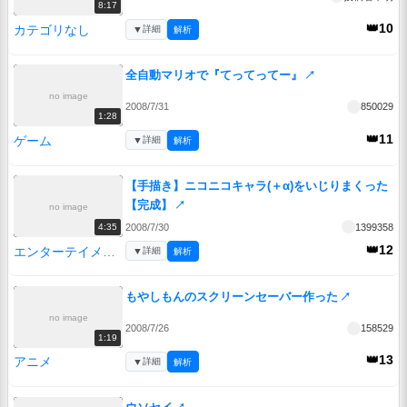
8:17
👑10
カテゴリなし
▼
詳細
解析
全自動マリオで『てってってー』
↗
no image
2008/7/31
850029
1:28
👑11
ゲーム
▼
詳細
解析
【手描き】ニコニコキャラ(＋α)をいじりまくった
【完成】
↗
no image
2008/7/30
1399358
4:35
👑12
エンターテイメント
▼
詳細
解析
もやしもんのスクリーンセーバー作った
↗
no image
2008/7/26
158529
1:19
👑13
アニメ
▼
詳細
解析