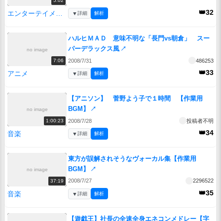
5:02
👑32
エンターテイメント
▼
詳細
解析
ハルヒＭＡＤ 意味不明な「長門vs朝倉」 スー
パーデラックス風
↗
no image
2008/7/31
486253
7:06
👑33
アニメ
▼
詳細
解析
【アニソン】 菅野よう子で１時間 【作業用
BGM】
↗
no image
2008/7/28
投稿者不明
1:00:23
👑34
音楽
▼
詳細
解析
東方が誤解されそうなヴォーカル集【作業用
BGM】
↗
no image
2008/7/27
2296522
37:19
👑35
音楽
▼
詳細
解析
【遊戯王】社長の全速全身エネコンメドレー【字