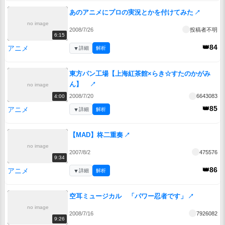
あのアニメにプロの実況とかを付けてみた
↗
no image
2008/7/26
投稿者不明
6:15
👑84
アニメ
▼
詳細
解析
東方パン工場【上海紅茶館×らき☆すたのかがみ
ん】
↗
no image
2008/7/20
6643083
4:00
👑85
アニメ
▼
詳細
解析
【MAD】柊二重奏
↗
no image
2007/8/2
475576
9:34
👑86
アニメ
▼
詳細
解析
空耳ミュージカル 「パワー忍者です」
↗
no image
2008/7/16
7926082
9:26