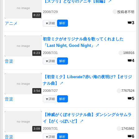
【ズブリ】となりのアニキ【前編】
↗
no image
2008/7/29
投稿者不明
8:22
👑3
アニメ
▼
詳細
解析
初音ミクがオリジナル曲を歌ってくれました
「Last Night, Good Night」
↗
no image
2008/7/31
186916
6:23
👑4
音楽
▼
詳細
解析
【初音ミク】Liberate?赤い海の夜明け?【オリジ
ナル曲】
↗
no image
2008/7/27
7767524
3:54
👑5
音楽
▼
詳細
解析
【神威がくぽオリジナル曲】ダンシング☆サムラ
イ【がくっぽいど】
↗
no image
2008/7/31
1741662
3:09
👑6
音楽
▼
詳細
解析