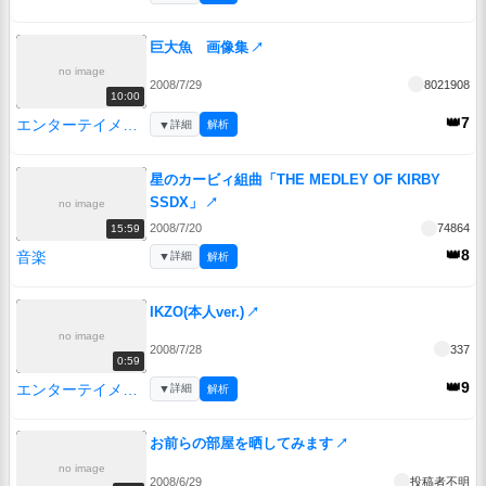
巨大魚 画像集
↗
no image
2008/7/29
8021908
10:00
👑7
エンターテイメント
▼
詳細
解析
星のカービィ組曲「THE MEDLEY OF KIRBY
SSDX」
↗
no image
2008/7/20
74864
15:59
👑8
音楽
▼
詳細
解析
IKZO(本人ver.)
↗
no image
2008/7/28
337
0:59
👑9
エンターテイメント
▼
詳細
解析
お前らの部屋を晒してみます
↗
no image
2008/6/29
投稿者不明