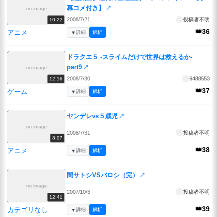
幕コメ付き】
↗
no image
2008/7/21
投稿者不明
10:22
👑36
アニメ
▼
詳細
解析
ドラクエ５ -スライムだけで世界は救えるか-
part9
↗
no image
2008/7/30
6488553
12:16
👑37
ゲーム
▼
詳細
解析
ヤンデレvs５歳児
↗
no image
2008/7/31
投稿者不明
8:07
👑38
アニメ
▼
詳細
解析
闇サトシVSバロシ（完）
↗
no image
2007/10/3
投稿者不明
12:41
👑39
カテゴリなし
▼
詳細
解析