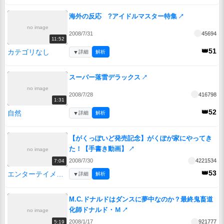
海外の反応 ?アイドルマスター特集
↗
no image
2008/7/31
45694
11:52
👑51
カテゴリなし
▼
詳細
解析
スーパー落雷デラックス
↗
no image
2008/7/28
416798
1:31
👑52
自然
▼
詳細
解析
【がくっぽいど発売記念】がくぽが家にやってき
た！【手書き動画】
↗
no image
2008/7/30
4221534
7:04
👑53
エンターテイメント
▼
詳細
解析
M.C.ドナルドはダンスに夢中なのか？最終鬼畜道
化師ドナルド・Ｍ
↗
no image
2008/1/17
921777
5:19