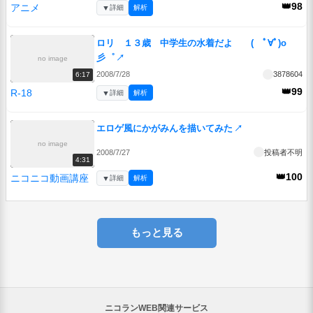
👑98
アニメ
▼
詳細
解析
ロリ １３歳 中学生の水着だよ ( ﾟ∀ﾟ)o
彡゜
↗
no image
2008/7/28
3878604
6:17
👑99
R-18
▼
詳細
解析
エロゲ風にかがみんを描いてみた
↗
no image
2008/7/27
投稿者不明
4:31
👑100
ニコニコ動画講座
▼
詳細
解析
もっと見る
ニコランWEB関連サービス