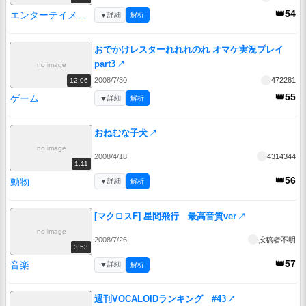
👑54
エンターテイメント
▼
詳細
解析
おでかけレスターれれれのれ オマケ実況プレイ
part3
↗
no image
2008/7/30
472281
12:06
👑55
ゲーム
▼
詳細
解析
おねむな子犬
↗
no image
2008/4/18
4314344
1:11
👑56
動物
▼
詳細
解析
[マクロスF] 星間飛行 最高音質ver
↗
no image
2008/7/26
投稿者不明
3:53
👑57
音楽
▼
詳細
解析
週刊VOCALOIDランキング #43
↗