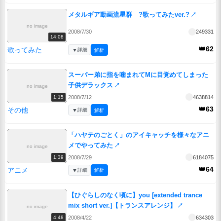
メタルギア動画流星群 ?歌ってみたver.?
↗
no image
2008/7/30
249331
14:08
👑62
歌ってみた
▼
詳細
解析
スーパー弟に指を噛まれてMに目覚めてしまった
子供デラックス
↗
no image
2008/7/12
4638814
1:15
👑63
その他
▼
詳細
解析
「ハヤテのごとく」のアイキャッチを様々なアニ
メでやってみた
↗
no image
2008/7/29
6184075
1:39
👑64
アニメ
▼
詳細
解析
【ひぐらしのなく頃に】you [extended trance
mix short ver.]【トランスアレンジ】
↗
no image
2008/4/22
634303
4:48