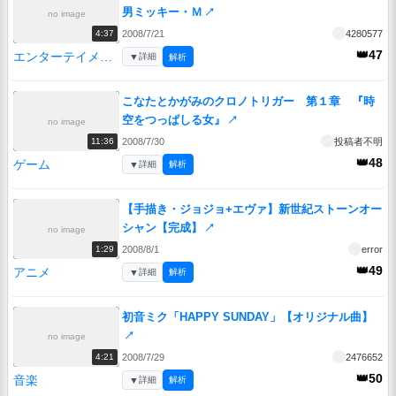
男ミッキー・Ｍ
↗
no image
2008/7/21
4280577
4:37
👑47
エンターテイメント
▼
詳細
解析
こなたとかがみのクロノトリガー 第１章 『時
空をつっぱしる女』
↗
no image
2008/7/30
投稿者不明
11:36
👑48
ゲーム
▼
詳細
解析
【手描き・ジョジョ+エヴァ】新世紀ストーンオー
シャン【完成】
↗
no image
2008/8/1
error
1:29
👑49
アニメ
▼
詳細
解析
初音ミク「HAPPY SUNDAY」【オリジナル曲】
↗
no image
2008/7/29
2476652
4:21
👑50
音楽
▼
詳細
解析