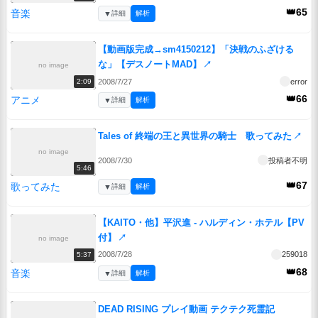
👑65
音楽
▼
詳細
解析
【動画版完成→sm4150212】「決戦のふざける
な」【デスノートMAD】
↗
no image
2008/7/27
error
2:09
👑66
アニメ
▼
詳細
解析
Tales of 終端の王と異世界の騎士 歌ってみた
↗
no image
2008/7/30
投稿者不明
5:46
👑67
歌ってみた
▼
詳細
解析
【KAITO・他】平沢進 - ハルディン・ホテル【PV
付】
↗
no image
2008/7/28
259018
5:37
👑68
音楽
▼
詳細
解析
DEAD RISING プレイ動画 テクテク死霊記