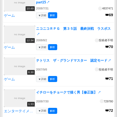
part15
↗
no image
2008/7/31
4837471
10:49
👑69
ゲーム
▼
詳細
解析
ニコニコＲＰＧ 第３５話 最終決戦 ラスボス
↗
no image
2008/8/2
投稿者不明
12:34
👑70
ゲーム
▼
詳細
解析
テトリス ザ・グランドマスター 認定モード
↗
no image
2007/9/8
投稿者不明
6:30
👑71
ゲーム
▼
詳細
解析
イチローをチョークで描く男【修正版】
↗
no image
2008/7/30
729780
1:33
👑72
エンターテイメント
▼
詳細
解析