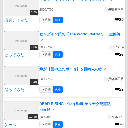
no image
2008/7/26
投稿者不明
9:50
👑25
演奏してみた
▼
詳細
解析
ヒャダイン氏の「The World Warrior」 全部俺
↗
no image
2008/7/28
278014
2:06
👑26
歌ってみた
▼
詳細
解析
魚が【崖の上のポニョ】を踊れんのか
↗
no image
2008/7/23
投稿者不明
2:48
👑27
踊ってみた
▼
詳細
解析
DEAD RISING プレイ動画 テクテク死霊記
part16
↗
no image
2008/8/1
4837471
10:48
👑28
ゲーム
▼
詳細
解析