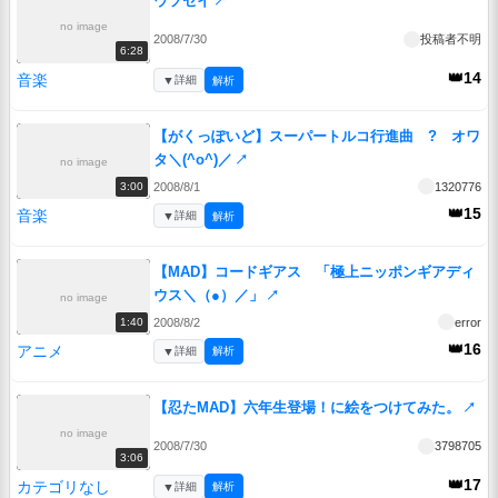
ウソセイ
↗
no image
2008/7/30
投稿者不明
6:28
👑14
音楽
▼
詳細
解析
【がくっぽいど】スーパートルコ行進曲 ? オワ
タ＼(^o^)／
↗
no image
2008/8/1
1320776
3:00
👑15
音楽
▼
詳細
解析
【MAD】コードギアス 「極上ニッポンギアディ
ウス＼（●）／」
↗
no image
2008/8/2
error
1:40
👑16
アニメ
▼
詳細
解析
【忍たMAD】六年生登場！に絵をつけてみた。
↗
no image
2008/7/30
3798705
3:06
👑17
カテゴリなし
▼
詳細
解析