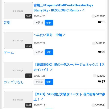
吉幾三×Capsule×DaftPunk×BeastieBoys
StarrySky - IKZOLOGIC Remix -
↗
no image
2008/4/26
4513786
5:48
👑95
音楽
▼
詳細
解析
へんたい東方 中編
↗
no image
2008/7/29
3411138
4:16
👑96
ゲーム
▼
詳細
解析
【遊戯王GX】星の十代スーパージェネックス【ス
カイハイ】
↗
no image
2008/7/26
428109
1:10
👑97
カテゴリなし
▼
詳細
解析
【MAD】SOS団は大騒ぎ！ベスト 長門有希SP2参
上！
↗
no image
2008/7/17
3037544
8:09