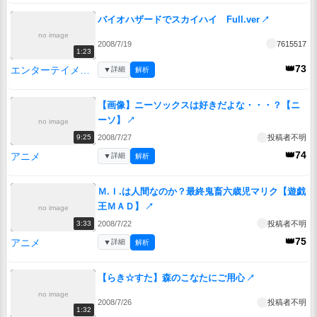
バイオハザードでスカイハイ Full.ver
↗
no image
2008/7/19
7615517
1:23
👑73
エンターテイメント
▼
詳細
解析
【画像】ニーソックスは好きだよな・・・？【ニ
ーソ】
↗
no image
2008/7/27
投稿者不明
9:25
👑74
アニメ
▼
詳細
解析
Ｍ.Ｉ.は人間なのか？最終鬼畜六歳児マリク【遊戯
王ＭＡＤ】
↗
no image
2008/7/22
投稿者不明
3:33
👑75
アニメ
▼
詳細
解析
【らき☆すた】森のこなたにご用心
↗
no image
2008/7/26
投稿者不明
1:32