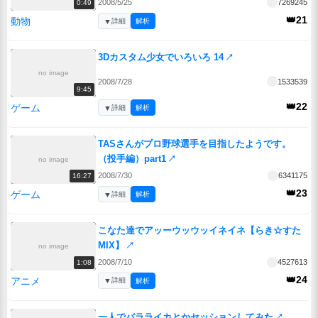
2008/5/25
7269245
0:49
👑21
動物
▼
詳細
解析
3Dカスタム少女でいろいろ 14
↗
no image
2008/7/28
1533539
9:45
👑22
ゲーム
▼
詳細
解析
TASさんがプロ野球選手を目指したようです。
（投手編）part1
↗
no image
2008/7/30
6341175
16:27
👑23
ゲーム
▼
詳細
解析
こなた達でアッーウッウッイネイネ【らき☆すた
MIX】
↗
no image
2008/7/10
4527613
1:08
👑24
アニメ
▼
詳細
解析
一人でバラライカとかセッションしてみた
↗