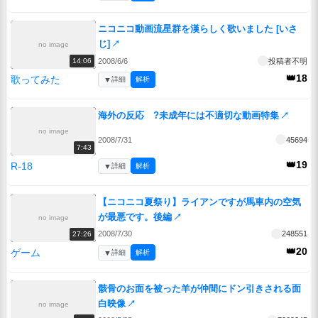
ニコニコ動画流星群を漢らしく歌いました [いさ
じ]
↗
no image
2008/6/6
投稿者不明
14:06
👑18
歌ってみた
▼
詳細
解析
海外の反応 ?未成年には不適切な動画特集
↗
no image
2008/7/31
45694
7:43
👑19
R-18
▼
詳細
解析
【ニコニコ夏祭り】ライアンですが馬車内の空気
が最悪です。後編
↗
no image
2008/7/30
248551
27:26
👑20
ゲーム
▼
詳細
解析
骸骨のお面を被った羊が仲間にドン引きされる面
白映像
↗
no image