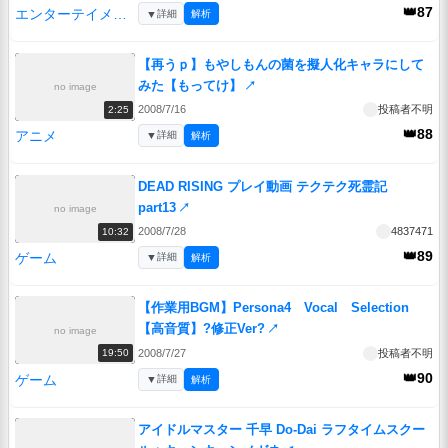
👑87
エンターテイメント
▼
詳細
解析
【再うｐ】もやしもんの菌を擬人化キャラにして
みた【もってけ】
↗
no image
2008/7/16
投稿者不明
2:25
👑88
アニメ
▼
詳細
解析
DEAD RISING プレイ動画 テクテク死霊記
part13
↗
no image
2008/7/28
4837471
10:32
👑89
ゲーム
▼
詳細
解析
【作業用BGM】Persona4 Vocal Selection
【高音質】?修正Ver?
↗
no image
2008/7/27
投稿者不明
19:50
👑90
ゲーム
▼
詳細
解析
アイドルマスター 千早 Do-Dai ラフタイムスクー