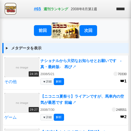
#65
週刊ランキング
2008年8月第1週
前回
次回
メタデータを表示
ナショナルから大切なお知らせとお願いです -
真・最終版- 再び
↗
no image
2008/5/21
70330
24:35
👑1
その他
▼
詳細
解析
【ニコニコ夏祭り】ライアンですが、馬車内の空
気が最悪です 前編
↗
no image
2008/7/30
248551
29:27
👑2
ゲーム
▼
詳細
解析