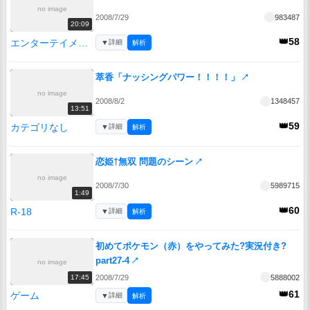
no image
2008/7/29
983487
20:09
👑58
エンターテイメント
▼
詳細
解析
萃香「ナッシングパワー！！！！」
↗
no image
2008/8/2
1348457
13:51
👑59
カテゴリなし
▼
詳細
解析
恋姫†無双 問題のシーン
↗
no image
2008/7/30
5989715
1:49
👑60
R-18
▼
詳細
解析
初めてポケモン（赤）をやってみた?実況付き?
part27-4
↗
no image
2008/7/29
5888002
17:45
👑61
ゲーム
▼
詳細
解析