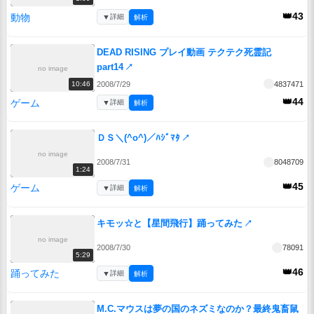
👑43
動物
▼
詳細
解析
DEAD RISING プレイ動画 テクテク死霊記
part14
↗
no image
2008/7/29
4837471
10:46
👑44
ゲーム
▼
詳細
解析
ＤＳ＼(^o^)／ﾊｼﾞﾏﾀ
↗
no image
2008/7/31
8048709
1:24
👑45
ゲーム
▼
詳細
解析
キモッ☆と【星間飛行】踊ってみた
↗
no image
2008/7/30
78091
5:29
👑46
踊ってみた
▼
詳細
解析
M.C.マウスは夢の国のネズミなのか？最終鬼畜鼠