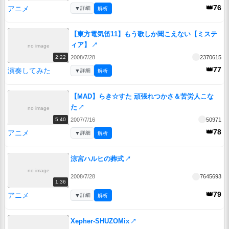
👑76
アニメ
▼
詳細
解析
【東方電気笛11】もう歌しか聞こえない【ミステ
ィア】
↗
no image
2008/7/28
2370615
2:22
👑77
演奏してみた
▼
詳細
解析
【MAD】らき☆すた 頑張れつかさ＆苦労人こな
た
↗
no image
2007/7/16
50971
5:40
👑78
アニメ
▼
詳細
解析
涼宮ハルヒの葬式
↗
no image
2008/7/28
7645693
1:36
👑79
アニメ
▼
詳細
解析
Xepher-SHUZOMix
↗