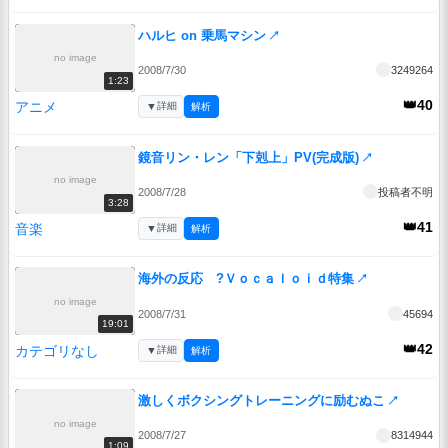
ハルヒ on 乗馬マシン
↗
no image
2008/7/30
3249264
1:23
👑40
アニメ
▼
詳細
解析
鏡音リン・レン「下剋上」PV(完成版)
↗
no image
2008/7/28
投稿者不明
3:28
👑41
音楽
▼
詳細
解析
海外の反応 ?Ｖｏｃａｌｏｉｄ特集
↗
no image
2008/7/31
45694
19:01
👑42
カテゴリなし
▼
詳細
解析
激しくボクシングトレーニングに励むぬこ
↗
no image
2008/7/27
8314944
1:09