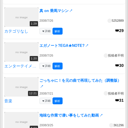
真 on 乗馬マシン
↗
no image
2008/7/26
5252889
1:29
👑29
カテゴリなし
▼
詳細
解析
エガノート?EGA★NOTE?
↗
no image
2008/7/26
投稿者不明
1:20
👑30
エンターテイメント
▼
詳細
解析
ごっちゃに！を元の曲で再現してみた（調整版）
↗
no image
2008/7/21
投稿者不明
12:21
👑31
音楽
▼
詳細
解析
地味な作業で凄い事をしてみた動画
↗
no image
2008/3/25
361296