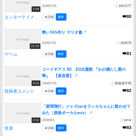
no image
2008/7/26
1813177
2:08
👑80
エンターテイメント
▼
詳細
解析
勢いTAS作り マリオ篇
↗
no image
2008/7/31
303575
22:23
👑81
ゲーム
▼
詳細
解析
コードギアス R2 ED主題歌 『わが臈たし悪の
華』 【高音質】
↗
no image
2008/7/29
投稿者不明
4:31
👑82
投稿者コメント
▼
詳細
解析
「星間飛行」ジャズverをランカちゃんに歌わせて
みた（原曲ボーカルmix）
↗
no image
2008/8/1
error
2:31
👑83
音楽
▼
詳細
解析