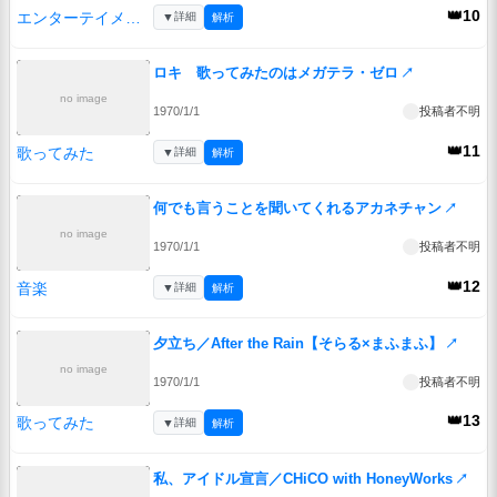
👑10
エンターテイメント
▼
詳細
解析
ロキ 歌ってみたのはメガテラ・ゼロ
↗
no image
1970/1/1
投稿者不明
👑11
歌ってみた
▼
詳細
解析
何でも言うことを聞いてくれるアカネチャン
↗
no image
1970/1/1
投稿者不明
👑12
音楽
▼
詳細
解析
夕立ち／After the Rain【そらる×まふまふ】
↗
no image
1970/1/1
投稿者不明
👑13
歌ってみた
▼
詳細
解析
私、アイドル宣言／CHiCO with HoneyWorks
↗