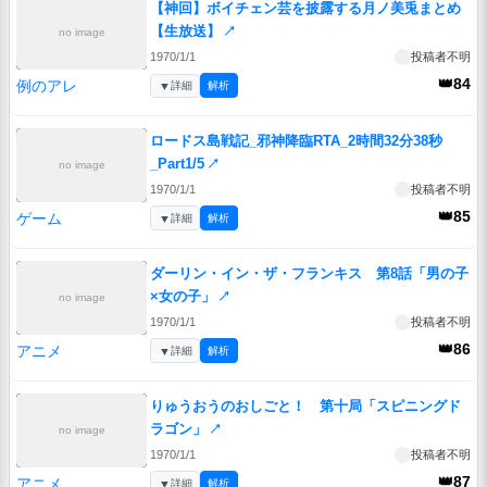
【神回】ボイチェン芸を披露する月ノ美兎まとめ
【生放送】
↗
no image
1970/1/1
投稿者不明
👑84
例のアレ
▼
詳細
解析
ロードス島戦記_邪神降臨RTA_2時間32分38秒
_Part1/5
↗
no image
1970/1/1
投稿者不明
👑85
ゲーム
▼
詳細
解析
ダーリン・イン・ザ・フランキス 第8話「男の子
×女の子」
↗
no image
1970/1/1
投稿者不明
👑86
アニメ
▼
詳細
解析
りゅうおうのおしごと！ 第十局「スピニングド
ラゴン」
↗
no image
1970/1/1
投稿者不明
👑87
アニメ
▼
詳細
解析