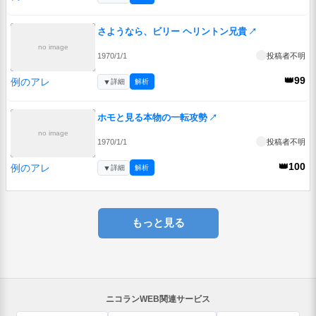
さようなら、ビリー ヘリントン兄貴
↗
no image
1970/1/1
投稿者不明
👑99
例のアレ
▼
詳細
解析
ホモと見る本物の一転攻勢
↗
no image
1970/1/1
投稿者不明
👑100
例のアレ
▼
詳細
解析
もっと見る
ニコランWEB関連サービス