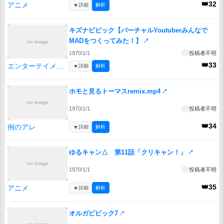
👑32
アニメ
▼
詳細
解析
キズナピピック【バーチャルYoutuberみんなで
MADをつくってみた！】
↗
no image
1970/1/1
投稿者不明
👑33
エンターテイメント
▼
詳細
解析
ホモと見るトーマスremix.mp4
↗
no image
1970/1/1
投稿者不明
👑34
例のアレ
▼
詳細
解析
ゆるキャン△ 第11話「クリキャン！」
↗
no image
1970/1/1
投稿者不明
👑35
アニメ
▼
詳細
解析
オルガピピック7
↗