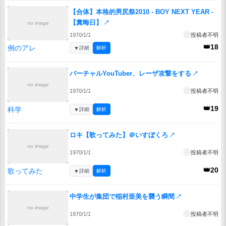
【合体】本格的男尻祭2010 - BOY NEXT YEAR -
【糞晦日】
↗
no image
1970/1/1
投稿者不明
👑18
例のアレ
▼
詳細
解析
バーチャルYouTuber、レーザ攻撃をする
↗
no image
1970/1/1
投稿者不明
👑19
科学
▼
詳細
解析
ロキ【歌ってみた】＠いすぼくろ
↗
no image
1970/1/1
投稿者不明
👑20
歌ってみた
▼
詳細
解析
中学生が集団で稲村亜美を襲う瞬間
↗
no image
1970/1/1
投稿者不明