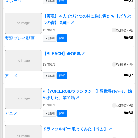
👑65
スポーツ
▼
詳細
解析
【実況】４人でひとつの村に住む男たち【どうぶ
つの森】 2周目
↗
no image
1970/1/1
投稿者不明
👑66
実況プレイ動画
▼
詳細
解析
【BLEACH】全OP集
↗
no image
1970/1/1
投稿者不明
👑67
アニメ
▼
詳細
解析
∇【VOICEROIDファンタジー】異世界ゆかり、始
めました。第01話
↗
no image
1970/1/1
投稿者不明
👑68
アニメ
▼
詳細
解析
ドラマツルギー 歌ってみた【りぶ】
↗
no image