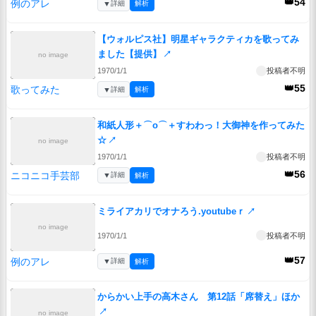
👑54
例のアレ
▼
詳細
解析
【ウォルピス社】明星ギャラクティカを歌ってみ
ました【提供】
↗
no image
1970/1/1
投稿者不明
👑55
歌ってみた
▼
詳細
解析
和紙人形＋⌒o⌒＋すわわっ！大御神を作ってみた
☆
↗
no image
1970/1/1
投稿者不明
👑56
ニコニコ手芸部
▼
詳細
解析
ミライアカリでオナろう.youtubeｒ
↗
no image
1970/1/1
投稿者不明
👑57
例のアレ
▼
詳細
解析
からかい上手の高木さん 第12話「席替え」ほか
↗
no image