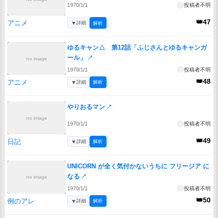
1970/1/1
投稿者不明
👑47
アニメ
▼
詳細
解析
ゆるキャン△ 第12話「ふじさんとゆるキャンガ
ール」
↗
no image
1970/1/1
投稿者不明
👑48
アニメ
▼
詳細
解析
やりおるマン
↗
no image
1970/1/1
投稿者不明
👑49
日記
▼
詳細
解析
UNICORN が全く気付かないうちに フリージア に
なる
↗
no image
1970/1/1
投稿者不明
👑50
例のアレ
▼
詳細
解析