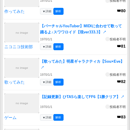
1970/1/1
投稿者不明
👑80
作ってみた
▼
詳細
解析
【バーチャルYouTuber】MIDIに合わせて歌って
踊るよ♪スワワロイド【現ver333.3】
↗
no image
1970/1/1
投稿者不明
👑81
ニコニコ技術部
▼
詳細
解析
【歌ってみた】明星ギャラクティカ【Sou×Eve】
↗
no image
1970/1/1
投稿者不明
👑82
歌ってみた
▼
詳細
解析
【記録更新】ひTASら楽してFF6【1勝クリア】
↗
no image
1970/1/1
投稿者不明
👑83
ゲーム
▼
詳細
解析