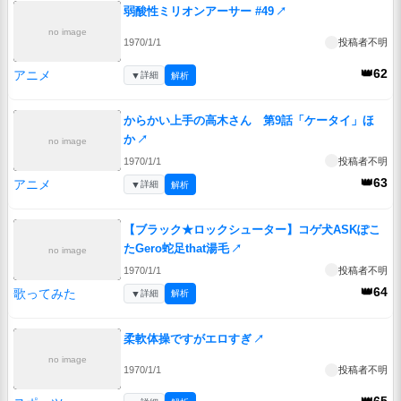
弱酸性ミリオンアーサー #49
↗
no image
1970/1/1
投稿者不明
👑62
アニメ
▼
詳細
解析
からかい上手の高木さん 第9話「ケータイ」ほ
か
↗
no image
1970/1/1
投稿者不明
👑63
アニメ
▼
詳細
解析
【ブラック★ロックシューター】コゲ犬ASKぽこ
たGero蛇足that湯毛
↗
no image
1970/1/1
投稿者不明
👑64
歌ってみた
▼
詳細
解析
柔軟体操ですがエロすぎ
↗
no image
1970/1/1
投稿者不明