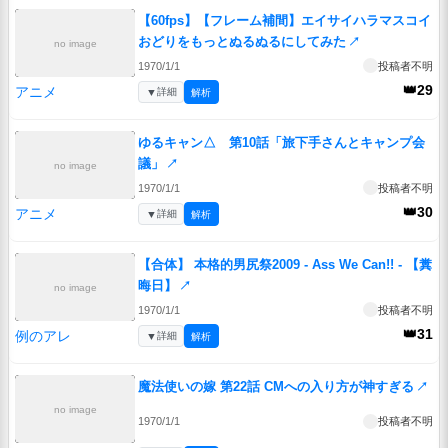
【60fps】【フレーム補間】エイサイハラマスコイ
おどりをもっとぬるぬるにしてみた
↗
no image
1970/1/1
投稿者不明
👑29
アニメ
▼
詳細
解析
ゆるキャン△ 第10話「旅下手さんとキャンプ会
議」
↗
no image
1970/1/1
投稿者不明
👑30
アニメ
▼
詳細
解析
【合体】 本格的男尻祭2009 - Ass We Can!! - 【糞
晦日】
↗
no image
1970/1/1
投稿者不明
👑31
例のアレ
▼
詳細
解析
魔法使いの嫁 第22話 CMへの入り方が神すぎる
↗
no image
1970/1/1
投稿者不明