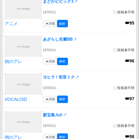
まどかピピック3
↗
no image
1970/1/1
投稿者不明
👑95
アニメ
▼
詳細
解析
あざらし先輩BB
↗
no image
1970/1/1
投稿者不明
👑96
例のアレ
▼
詳細
解析
ヨヒラ / 初音ミク
↗
no image
1970/1/1
投稿者不明
👑97
VOCALOID
▼
詳細
解析
新宝島.full
↗
no image
1970/1/1
投稿者不明
👑98
例のアレ
▼
詳細
解析