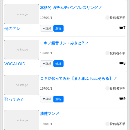
本格的 ガチムチパンツレスリング
↗
no image
1970/1/1
投稿者不明
👑7
例のアレ
▼
詳細
解析
ロキ／鏡音リン・みきとP
↗
no image
1970/1/1
投稿者不明
👑8
VOCALOID
▼
詳細
解析
ロキ＠歌ってみた【まふまふ feat.そらる】
↗
no image
1970/1/1
投稿者不明
👑9
歌ってみた
▼
詳細
解析
清楚マン
↗
no image
1970/1/1
投稿者不明