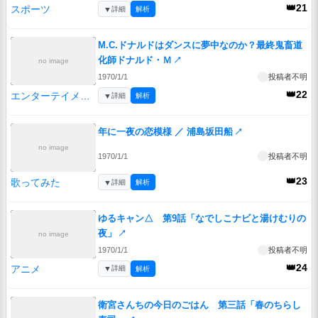
👑21
スポーツ
▼
詳細
解析
M.C.ドナルドはダンスに夢中なのか？最終鬼畜道
化師ドナルド・Ｍ
↗
no image
1970/1/1
投稿者不明
👑22
エンターテイメント
▼
詳細
解析
年に一夜の恋模様 ／ 浦島坂田船
↗
no image
1970/1/1
投稿者不明
👑23
歌ってみた
▼
詳細
解析
ゆるキャン△ 第9話「なでしこナビと湯けむりの
夜」
↗
no image
1970/1/1
投稿者不明
👑24
アニメ
▼
詳細
解析
衛宮さんちの今日のごはん 第三話「春のちらし