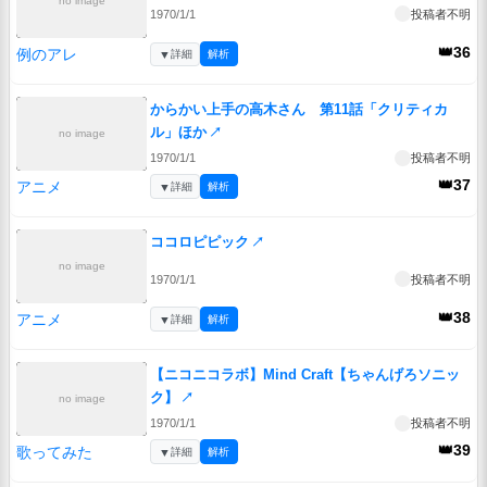
no image
1970/1/1
投稿者不明
👑36
例のアレ
▼
詳細
解析
からかい上手の高木さん 第11話「クリティカ
ル」ほか
↗
no image
1970/1/1
投稿者不明
👑37
アニメ
▼
詳細
解析
ココロピピック
↗
no image
1970/1/1
投稿者不明
👑38
アニメ
▼
詳細
解析
【ニコニコラボ】Mind Craft【ちゃんげろソニッ
ク】
↗
no image
1970/1/1
投稿者不明
👑39
歌ってみた
▼
詳細
解析