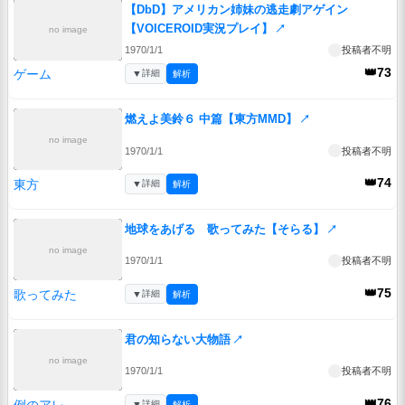
【DbD】アメリカン姉妹の逃走劇アゲイン
【VOICEROID実況プレイ】
↗
no image
1970/1/1
投稿者不明
👑73
ゲーム
▼
詳細
解析
燃えよ美鈴６ 中篇【東方MMD】
↗
no image
1970/1/1
投稿者不明
👑74
東方
▼
詳細
解析
地球をあげる 歌ってみた【そらる】
↗
no image
1970/1/1
投稿者不明
👑75
歌ってみた
▼
詳細
解析
君の知らない大物語
↗
no image
1970/1/1
投稿者不明
👑76
例のアレ
▼
詳細
解析