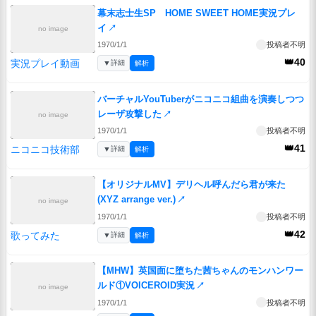
幕末志士生SP HOME SWEET HOME実況プレ
イ
↗
no image
1970/1/1
投稿者不明
👑40
実況プレイ動画
▼
詳細
解析
バーチャルYouTuberがニコニコ組曲を演奏しつつ
レーザ攻撃した
↗
no image
1970/1/1
投稿者不明
👑41
ニコニコ技術部
▼
詳細
解析
【オリジナルMV】デリヘル呼んだら君が来た
(XYZ arrange ver.)
↗
no image
1970/1/1
投稿者不明
👑42
歌ってみた
▼
詳細
解析
【MHW】英国面に堕ちた茜ちゃんのモンハンワー
ルド①VOICEROID実況
↗
no image
1970/1/1
投稿者不明