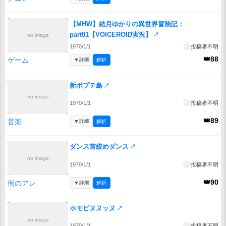
【MHW】結月ゆかりの異世界冒険記：
part01【VOICEROID実況】
↗
no image
1970/1/1
投稿者不明
👑88
ゲーム
▼
詳細
解析
新ポプテ島
↗
no image
1970/1/1
投稿者不明
👑89
音楽
▼
詳細
解析
ダンス首絞めダンス
↗
no image
1970/1/1
投稿者不明
👑90
例のアレ
▼
詳細
解析
ホモビヌヌッヌ
↗
no image
1970/1/1
投稿者不明