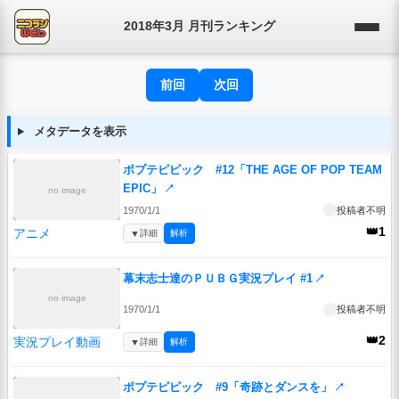
2018年3月 月刊ランキング
前回
次回
メタデータを表示
ポプテピピック #12「THE AGE OF POP TEAM
EPIC」
↗
no image
1970/1/1
投稿者不明
👑1
アニメ
▼
詳細
解析
幕末志士達のＰＵＢＧ実況プレイ #1
↗
no image
1970/1/1
投稿者不明
👑2
実況プレイ動画
▼
詳細
解析
ポプテピピック #9「奇跡とダンスを」
↗