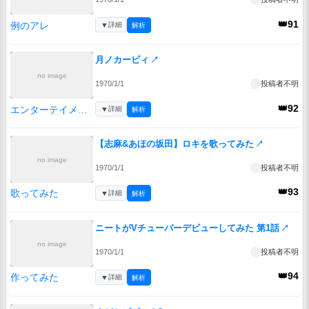
👑91
例のアレ
▼
詳細
解析
月ノカービィ
↗
no image
1970/1/1
投稿者不明
👑92
エンターテイメント
▼
詳細
解析
【志麻&あほの坂田】ロキを歌ってみた
↗
no image
1970/1/1
投稿者不明
👑93
歌ってみた
▼
詳細
解析
ニートがVチューバーデビューしてみた 第1話
↗
no image
1970/1/1
投稿者不明
👑94
作ってみた
▼
詳細
解析