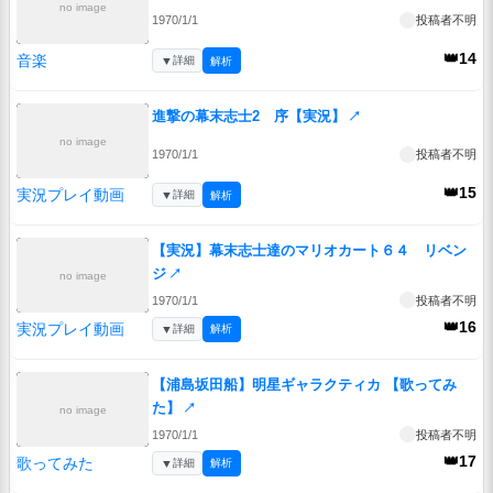
no image
1970/1/1
投稿者不明
👑14
音楽
▼
詳細
解析
進撃の幕末志士2 序【実況】
↗
no image
1970/1/1
投稿者不明
👑15
実況プレイ動画
▼
詳細
解析
【実況】幕末志士達のマリオカート６４ リベン
ジ
↗
no image
1970/1/1
投稿者不明
👑16
実況プレイ動画
▼
詳細
解析
【浦島坂田船】明星ギャラクティカ 【歌ってみ
た】
↗
no image
1970/1/1
投稿者不明
👑17
歌ってみた
▼
詳細
解析