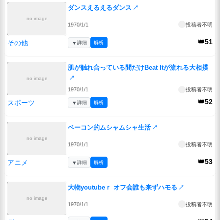
ダンスえるえるダンス
↗
no image
1970/1/1
投稿者不明
👑51
その他
▼
詳細
解析
肌が触れ合っている間だけBeat Itが流れる大相撲
↗
no image
1970/1/1
投稿者不明
👑52
スポーツ
▼
詳細
解析
ベーコン的ムシャムシャ生活
↗
no image
1970/1/1
投稿者不明
👑53
アニメ
▼
詳細
解析
大物youtubeｒ オフ会誰も来ずハモる
↗
no image
1970/1/1
投稿者不明