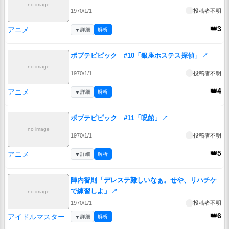
no image
1970/1/1
投稿者不明
👑3
アニメ
▼
詳細
解析
ポプテピピック #10「銀座ホステス探偵」
↗
no image
1970/1/1
投稿者不明
👑4
アニメ
▼
詳細
解析
ポプテピピック #11「呪館」
↗
no image
1970/1/1
投稿者不明
👑5
アニメ
▼
詳細
解析
陣内智則「デレステ難しいなぁ。せや、リハチケ
で練習しよ」
↗
no image
1970/1/1
投稿者不明
👑6
アイドルマスター
▼
詳細
解析