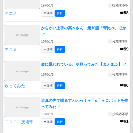
1970/1/1
投稿者不明
👑58
アニメ
▼
詳細
解析
からかい上手の高木さん 第10話「背比べ」ほか
↗
no image
1970/1/1
投稿者不明
👑59
アニメ
▼
詳細
解析
命に嫌われている。＠歌ってみた【まふまふ】
↗
no image
1970/1/1
投稿者不明
👑60
歌ってみた
▼
詳細
解析
迫真の声で喋るすわわっ！＋⌒o⌒＋ロボットを作
ってみた
↗
no image
1970/1/1
投稿者不明
👑61
ニコニコ技術部
▼
詳細
解析