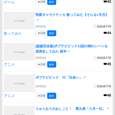
👑43
ゲーム
▼
詳細
解析
明星ギャラクティカ 歌ってみた【そらる×天月】
↗
no image
1970/1/1
投稿者不明
👑44
歌ってみた
▼
詳細
解析
[超超完全版]ポプテピピック11話の例のシーンを
逆再生してみた 前半
↗
no image
1970/1/1
投稿者不明
👑45
アニメ
▼
詳細
解析
ポプテピピック #1「出会い」
↗
no image
1970/1/1
投稿者不明
👑46
アニメ
▼
詳細
解析
りゅうおうのおしごと！ 第九局「八月一日」
↗
no image