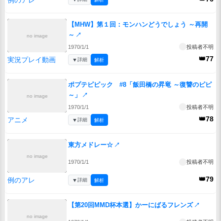
【MHW】第１回：モンハンどうでしょう ～再開
～
↗
no image
1970/1/1
投稿者不明
👑77
実況プレイ動画
▼
詳細
解析
ポプテピピック #8「飯田橋の昇竜 ～復讐のピピ
～」
↗
no image
1970/1/1
投稿者不明
👑78
アニメ
▼
詳細
解析
東方メドレー☆
↗
no image
1970/1/1
投稿者不明
👑79
例のアレ
▼
詳細
解析
【第20回MMD杯本選】かーにばるフレンズ
↗
no image