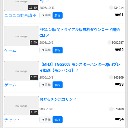
F】
↗
no image
2008/10/11
434214
15:35
👑91
ニコニコ動画講座
▼
詳細
解析
FF11 14日間トライアル版無料ダウンロード開始
CM
↗
no image
2008/10/9
6002287
2:50
👑92
ゲーム
▼
詳細
解析
【MH3】TGS2008 モンスターハンター3(tri)プレ
イ動画【モンハン3】
↗
no image
2008/10/9
943909
5:52
👑93
ゲーム
▼
詳細
解析
おどるチンポコリン
↗
no image
2008/10/8
576160
1:12
👑94
チャット
▼
詳細
解析