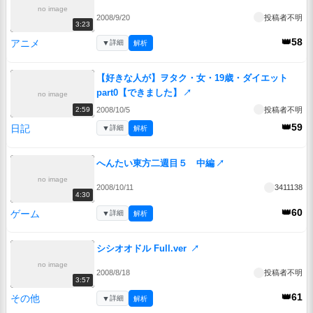
no image
2008/9/20
投稿者不明
3:23
👑58
アニメ
▼
詳細
解析
【好きな人が】ヲタク・女・19歳・ダイエット
part0【できました】
↗
no image
2008/10/5
投稿者不明
2:59
👑59
日記
▼
詳細
解析
へんたい東方二週目５ 中編
↗
no image
2008/10/11
3411138
4:30
👑60
ゲーム
▼
詳細
解析
シシオオドル Full.ver
↗
no image
2008/8/18
投稿者不明
3:57
👑61
その他
▼
詳細
解析