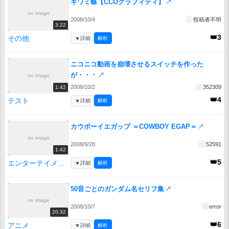
キワミ蝶【CCOグラフィティ】
↗
no image
2008/10/4
投稿者不明
3:22
👑3
その他
▼
詳細
解析
ニコニコ動画を崩壊させるスイッチを作った
が・・・
↗
no image
2008/10/2
352309
1:42
👑4
テスト
▼
詳細
解析
カウボーイエガップ ＝COWBOY EGAP＝
↗
no image
2008/9/28
52591
1:42
👑5
エンターテイメント
▼
詳細
解析
50音ごとのガンダム名セリフ集
↗
no image
2008/10/7
error
20:32
👑6
アニメ
▼
詳細
解析