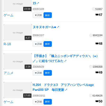
15
↗
no image
2008/10/8
51667
15:08
👑47
ゲーム
▼
詳細
解析
ヌキヌキガール■
↗
no image
2008/10/7
9041194
4:27
👑48
R-18
▼
詳細
解析
【手描き】「極上ニッポンギアディウス＼（●）
／」に絵をつけてみた
↗
no image
2008/9/29
1399358
2:28
👑49
アニメ
▼
詳細
解析
H.264 ドラクエ3 アリアハンでレベルage
Part200 SP 毎日更新
↗
no image
2008/10/11
6149628
17:05
👑50
ゲーム
▼
詳細
解析