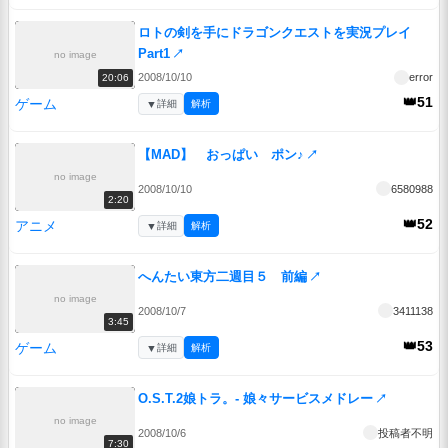
ロトの剣を手にドラゴンクエストを実況プレイ
Part1
↗
no image
2008/10/10
error
20:06
👑51
ゲーム
▼
詳細
解析
【MAD】 おっぱい ポン♪
↗
no image
2008/10/10
6580988
2:20
👑52
アニメ
▼
詳細
解析
へんたい東方二週目５ 前編
↗
no image
2008/10/7
3411138
3:45
👑53
ゲーム
▼
詳細
解析
O.S.T.2娘トラ。- 娘々サービスメドレー
↗
no image
2008/10/6
投稿者不明
7:30