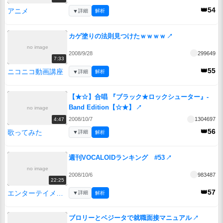
👑54
アニメ
▼
詳細
解析
カゲ塗りの法則見つけたｗｗｗｗ
↗
no image
2008/9/28
299649
7:33
👑55
ニコニコ動画講座
▼
詳細
解析
【★☆】合唱 『ブラック★ロックシューター』-
Band Edition【☆★】
↗
no image
2008/10/7
1304697
4:47
👑56
歌ってみた
▼
詳細
解析
週刊VOCALOIDランキング #53
↗
no image
2008/10/6
983487
22:25
👑57
エンターテイメント
▼
詳細
解析
ブロリーとベジータで就職面接マニュアル
↗