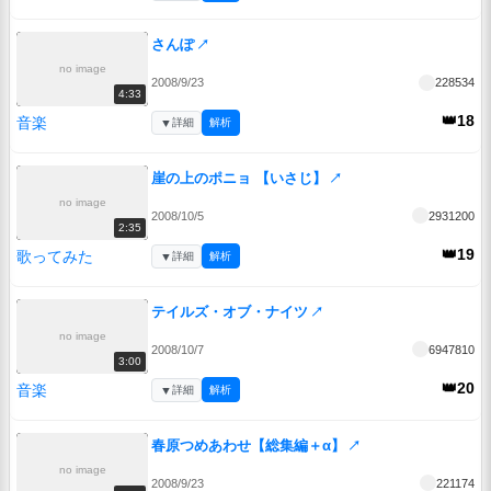
さんぽ
↗
no image
2008/9/23
228534
4:33
👑18
音楽
▼
詳細
解析
崖の上のポニョ 【いさじ】
↗
no image
2008/10/5
2931200
2:35
👑19
歌ってみた
▼
詳細
解析
テイルズ・オブ・ナイツ
↗
no image
2008/10/7
6947810
3:00
👑20
音楽
▼
詳細
解析
春原つめあわせ【総集編＋α】
↗
no image
2008/9/23
221174