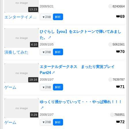
no image
2008/9/21
8240664
13:23
👑69
エンターテイメント
▼
詳細
解析
ひぐらし【you】をエレクトーンで弾いてみまし
た。
↗
no image
2008/10/5
5061561
4:10
👑70
演奏してみた
▼
詳細
解析
エターナルダークネス まったり実況プレイ
Part24
↗
no image
2008/10/7
7639787
19:16
👑71
ゲーム
▼
詳細
解析
ゆっくり浸かっていって・・・やっぱ帰れ！！！
↗
no image
2008/10/7
766951
0:29
👑72
ゲーム
▼
詳細
解析