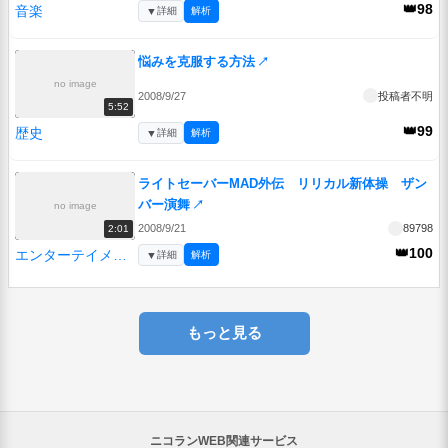
👑98
音楽
▼
詳細
解析
悩みを克服する方法
↗
no image
2008/9/27
投稿者不明
5:52
👑99
歴史
▼
詳細
解析
ライトセーバーMAD外伝 リリカル新体操 ザン
バー演舞
↗
no image
2008/9/21
89798
2:01
👑100
エンターテイメント
▼
詳細
解析
もっと見る
ニコランWEB関連サービス