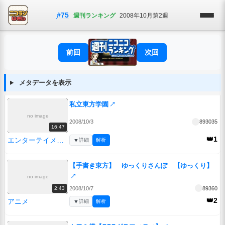
#75
週刊ランキング
2008年10月第2週
前回
次回
メタデータを表示
私立東方学園
↗
no image
2008/10/3
893035
16:47
👑1
エンターテイメント
▼
詳細
解析
【手書き東方】 ゆっくりさんぽ 【ゆっくり】
↗
no image
2008/10/7
89360
2:43
👑2
アニメ
▼
詳細
解析