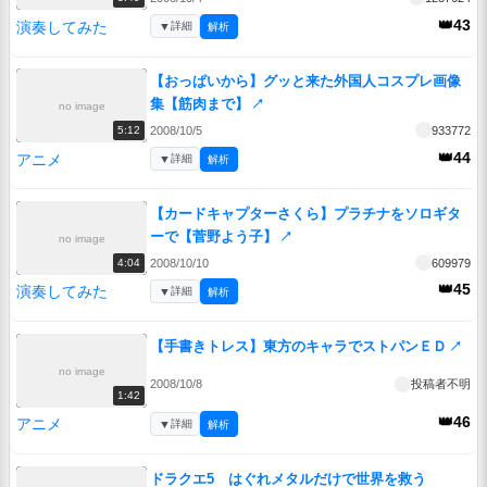
👑43
演奏してみた
▼
詳細
解析
【おっぱいから】グッと来た外国人コスプレ画像
集【筋肉まで】
↗
no image
2008/10/5
933772
5:12
👑44
アニメ
▼
詳細
解析
【カードキャプターさくら】プラチナをソロギタ
ーで【菅野よう子】
↗
no image
2008/10/10
609979
4:04
👑45
演奏してみた
▼
詳細
解析
【手書きトレス】東方のキャラでストパンＥＤ
↗
no image
2008/10/8
投稿者不明
1:42
👑46
アニメ
▼
詳細
解析
ドラクエ5 はぐれメタルだけで世界を救う