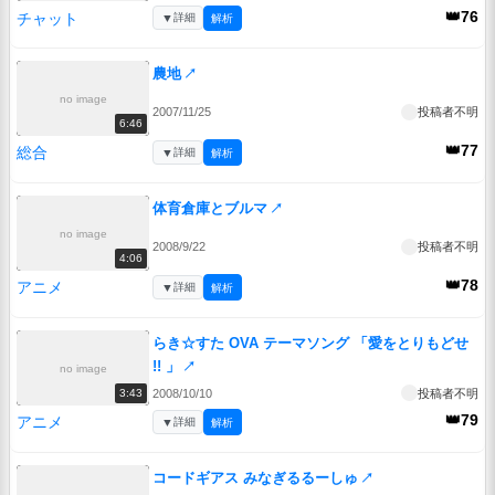
👑76
チャット
▼
詳細
解析
農地
↗
no image
2007/11/25
投稿者不明
6:46
👑77
総合
▼
詳細
解析
体育倉庫とブルマ
↗
no image
2008/9/22
投稿者不明
4:06
👑78
アニメ
▼
詳細
解析
らき☆すた OVA テーマソング 「愛をとりもどせ
!! 」
↗
no image
2008/10/10
投稿者不明
3:43
👑79
アニメ
▼
詳細
解析
コードギアス みなぎるるーしゅ
↗