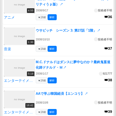
リティうｐ版）
↗
no image
2008/9/17
投稿者不明
4:55
👑36
アニメ
▼
詳細
解析
ウサビッチ シーズン 3: 第27話「1階」
↗
no image
2008/10/10
投稿者不明
1:30
👑37
音楽
▼
詳細
解析
M.C.ドナルドはダンスに夢中なのか？最終鬼畜道
化師ドナルド・Ｍ
↗
no image
2008/1/17
921777
5:19
👑38
エンターテイメント
▼
詳細
解析
AAで学ぶ韓国経済【エンコリ】
↗
no image
2008/10/8
投稿者不明
16:42
👑39
エンターテイメント
▼
詳細
解析