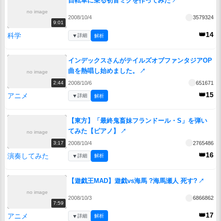
自転車に乗る初音ミクを作ってみた
↗
no image
2008/10/4
3579324
9:01
👑14
科学
▼
詳細
解析
インデックスさんがテイルズオブファンタジアOP
曲を熱唱し始めました。
↗
no image
2008/10/6
651671
2:44
👑15
アニメ
▼
詳細
解析
【東方】「最終鬼畜妹フランドール・S」を弾い
てみた【ピアノ】
↗
no image
2008/10/4
2765486
3:17
👑16
演奏してみた
▼
詳細
解析
【遊戯王MAD】遊戯vs海馬 ?海馬瀬人 死す?
↗
no image
2008/10/3
6866862
7:59
👑17
アニメ
▼
詳細
解析