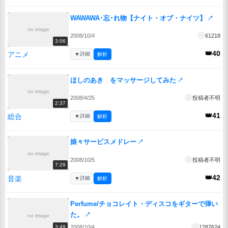
WAWAWA･忘･れ物【ナイト・オブ・ナイツ】
↗
no image
2008/10/4
61218
3:06
👑40
アニメ
▼
詳細
解析
ほしのあき をマッサージしてみた
↗
no image
2008/4/25
投稿者不明
2:37
👑41
総合
▼
詳細
解析
娘々サービスメドレー
↗
no image
2008/10/5
投稿者不明
7:29
👑42
音楽
▼
詳細
解析
Perfume/チョコレイト・ディスコをギターで弾い
た。
↗
no image
2008/10/4
1287624
3:49