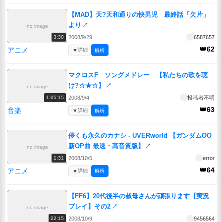
【MAD】天?天和通りの快男児 最終話「欠片」
より
↗
no image
2008/9/29
6587657
3:30
👑62
アニメ
▼
詳細
解析
マクロスF ソングメドレー 【私たちの歌を聴
け?☆★☆】
↗
no image
2008/9/4
投稿者不明
1:05:15
👑63
音楽
▼
詳細
解析
儚くも永久のカナシ - UVERworld 【ガンダムOO
新OP曲 最速・高音質版】
↗
no image
2008/10/5
error
1:31
👑64
アニメ
▼
詳細
解析
【FF6】20代後半の叔母さんが頑張ります【実況
プレイ】その2
↗
no image
2008/10/9
9456564
22:15