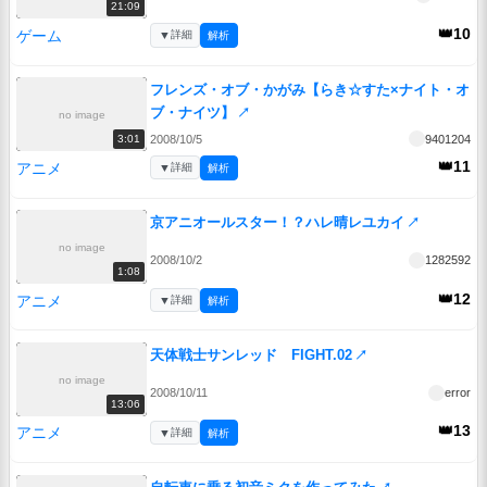
21:09
👑10
ゲーム
▼
詳細
解析
フレンズ・オブ・かがみ【らき☆すた×ナイト・オ
ブ・ナイツ】
↗
no image
2008/10/5
9401204
3:01
👑11
アニメ
▼
詳細
解析
京アニオールスター！？ハレ晴レユカイ
↗
no image
2008/10/2
1282592
1:08
👑12
アニメ
▼
詳細
解析
天体戦士サンレッド FIGHT.02
↗
no image
2008/10/11
error
13:06
👑13
アニメ
▼
詳細
解析