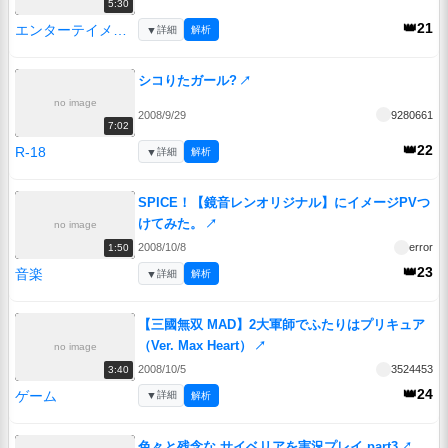
5:30
👑21
エンターテイメント
▼
詳細
解析
シコりたガール?
↗
no image
2008/9/29
9280661
7:02
👑22
R-18
▼
詳細
解析
SPICE！【鏡音レンオリジナル】にイメージPVつ
けてみた。
↗
no image
2008/10/8
error
1:50
👑23
音楽
▼
詳細
解析
【三國無双 MAD】2大軍師でふたりはプリキュア
（Ver. Max Heart）
↗
no image
2008/10/5
3524453
3:40
👑24
ゲーム
▼
詳細
解析
色々と残念な サイベリアを実況プレイ part3
↗