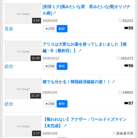
[初音ミク]僕みたいな君 君みたいな僕[オリジナ
ル曲]
↗
no image
2008/10/8
811012
4:32
👑95
音楽
▼
詳細
解析
アリスは大変なお薬を使ってしまいました【後
編・B（最終回）】
↗
no image
2008/10/12
1611271
11:40
👑96
総合
▼
詳細
解析
猫でも分かる！韓国経済破綻の道！！
↗
no image
2008/10/6
148831
21:37
👑97
総合
▼
詳細
解析
【報われない】アナザー：ワールドイズマイン
【未完成】
↗
no image
2008/10/8
投稿者不明
1:17