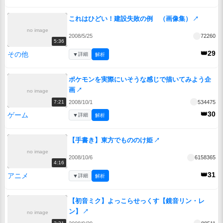
これはひどい！建設失敗の例 （画像集）
↗
no image
2008/5/25
72260
5:36
👑29
その他
▼
詳細
解析
ポケモンを実際にいそうな感じで描いてみよう企
画
↗
no image
2008/10/1
534475
7:21
👑30
ゲーム
▼
詳細
解析
【手書き】東方でもののけ姫
↗
no image
2008/10/6
6158365
4:16
👑31
アニメ
▼
詳細
解析
【初音ミク】よっこらせっくす【鏡音リン・レ
ン】
↗
no image