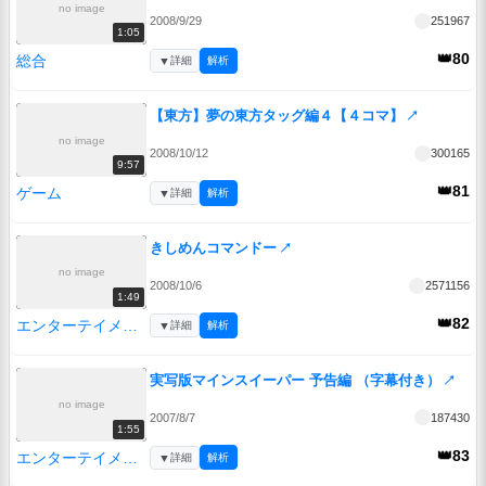
no image
2008/9/29
251967
1:05
👑80
総合
▼
詳細
解析
【東方】夢の東方タッグ編４【４コマ】
↗
no image
2008/10/12
300165
9:57
👑81
ゲーム
▼
詳細
解析
きしめんコマンドー
↗
no image
2008/10/6
2571156
1:49
👑82
エンターテイメント
▼
詳細
解析
実写版マインスイーパー 予告編 （字幕付き）
↗
no image
2007/8/7
187430
1:55
👑83
エンターテイメント
▼
詳細
解析