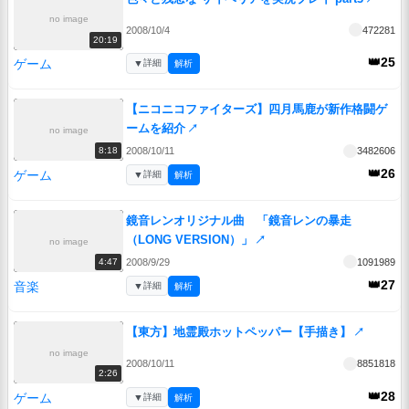
no image
2008/10/4
472281
20:19
👑25
ゲーム
▼
詳細
解析
【ニコニコファイターズ】四月馬鹿が新作格闘ゲ
ームを紹介
↗
no image
2008/10/11
3482606
8:18
👑26
ゲーム
▼
詳細
解析
鏡音レンオリジナル曲 「鏡音レンの暴走
（LONG VERSION）」
↗
no image
2008/9/29
1091989
4:47
👑27
音楽
▼
詳細
解析
【東方】地霊殿ホットペッパー【手描き】
↗
no image
2008/10/11
8851818
2:26
👑28
ゲーム
▼
詳細
解析