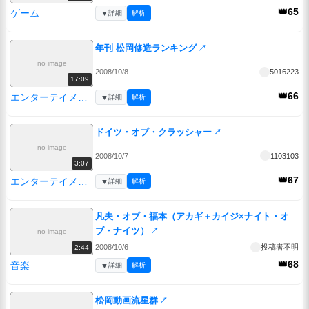
👑65
ゲーム
▼
詳細
解析
年刊 松岡修造ランキング
↗
no image
2008/10/8
5016223
17:09
👑66
エンターテイメント
▼
詳細
解析
ドイツ・オブ・クラッシャー
↗
no image
2008/10/7
1103103
3:07
👑67
エンターテイメント
▼
詳細
解析
凡夫・オブ・福本（アカギ＋カイジ×ナイト・オ
ブ・ナイツ）
↗
no image
2008/10/6
投稿者不明
2:44
👑68
音楽
▼
詳細
解析
松岡動画流星群
↗