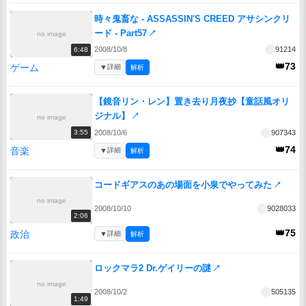
時々鬼畜な - ASSASSIN'S CREED アサシンクリ
ード - Part57
↗
no image
2008/10/8
91214
6:48
👑73
ゲーム
▼
詳細
解析
【鏡音リン・レン】置き去り月夜抄【童話風オリ
ジナル】
↗
no image
2008/10/6
907343
3:55
👑74
音楽
▼
詳細
解析
コードギアスのあの場面を小泉でやってみた
↗
no image
2008/10/10
9028033
2:06
👑75
政治
▼
詳細
解析
ロックマラ2 Dr.ゲイリーの謎
↗
no image
2008/10/2
505135
1:49