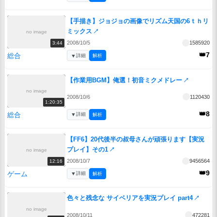
【手描き】ジョジョの画像でリズム天国の6ｔｈリ
ミックス
↗
no image
2008/10/5
1585920
3:44
👑7
総合
▼
詳細
解析
【作業用BGM】俺選！初音ミクメドレー
↗
no image
2008/10/6
1120430
1:20:35
👑8
総合
▼
詳細
解析
【FF6】20代後半の叔母さんが頑張ります【実況
プレイ】その1
↗
no image
2008/10/7
9456564
12:16
👑9
ゲーム
▼
詳細
解析
色々と残念な サイベリアを実況プレイ part4
↗
no image
2008/10/11
472281