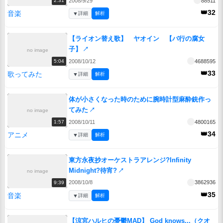
2008/9/29
88511
2:31
👑32
音楽
▼
詳細
解析
【ライオン替え歌】 ヤオイン 【バ行の腐女
子】
↗
no image
2008/10/12
4688595
5:04
👑33
歌ってみた
▼
詳細
解析
体が小さくなった時のために腕時計型麻酔銃作っ
てみた
↗
no image
2008/10/11
4800165
1:57
👑34
アニメ
▼
詳細
解析
東方永夜抄オーケストラアレンジ?Infinity
Midnight?待宵?
↗
no image
2008/10/8
3862936
9:39
👑35
音楽
▼
詳細
解析
【涼宮ハルヒの憂鬱MAD】 God knows...（クオ