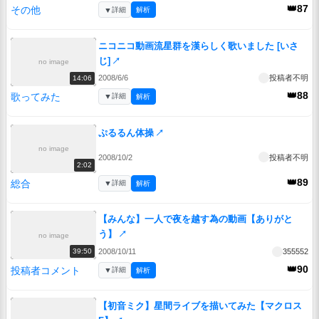
👑87
その他
▼
詳細
解析
ニコニコ動画流星群を漢らしく歌いました [いさ
じ]
↗
no image
2008/6/6
投稿者不明
14:06
👑88
歌ってみた
▼
詳細
解析
ぷるるん体操
↗
no image
2008/10/2
投稿者不明
2:02
👑89
総合
▼
詳細
解析
【みんな】一人で夜を越す為の動画【ありがと
う】
↗
no image
2008/10/11
355552
39:50
👑90
投稿者コメント
▼
詳細
解析
【初音ミク】星間ライブを描いてみた【マクロス