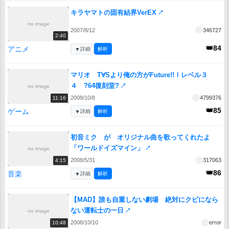
キラヤマトの固有結界VerEX
↗
no image
2007/8/12
346727
2:40
👑84
アニメ
▼
詳細
解析
マリオ T∀Sより俺の方がFuture!!ｌレベル３
４ ?64復刻堂?
↗
no image
2008/10/8
4799376
11:16
👑85
ゲーム
▼
詳細
解析
初音ミク が オリジナル曲を歌ってくれたよ
「ワールドイズマイン」
↗
no image
2008/5/31
317063
4:15
👑86
音楽
▼
詳細
解析
【MAD】誰も自重しない劇場 絶対にクビになら
ない運転士の一日
↗
no image
2008/10/10
error
10:48