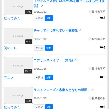
【ウォルピス社】COSMOSを歌ってみました【提
供】
↗
no image
2018/11/12
投稿者不明
4:00
👑3
歌ってみた
▼
詳細
解析
チャリで川に落ちていく高校生
↗
no image
2018/11/10
投稿者不明
0:35
👑4
例のアレ
▼
詳細
解析
ゴブリンスレイヤー 第7話
↗
no image
2018/11/18
投稿者不明
25:10
👑5
アニメ
▼
詳細
解析
ラストフレーズ／志麻＆となりの坂田。
↗
no image
2018/11/17
投稿者不明
4:24
👑6
歌ってみた
▼
詳細
解析