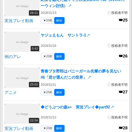
ーウィン討伐）
↗
no image
2018/11/13
投稿者不明
29:21
👑25
実況プレイ動画
▼
詳細
解析
ヤジュえもん サントラ-1
↗
no image
2018/11/16
投稿者不明
0:42
👑26
例のアレ
▼
詳細
解析
青春ブタ野郎はバニーガール先輩の夢を見ない
#6「君が選んだこの世界」
↗
no image
2018/11/11
投稿者不明
25:02
👑27
アニメ
▼
詳細
解析
◆どうぶつの森e+ 実況プレイ◆part92
↗
no image
2018/11/12
投稿者不明
22:54
👑28
実況プレイ動画
▼
詳細
解析