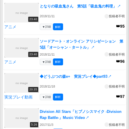
となりの吸血鬼さん 第5話「吸血鬼の料理」
↗
no image
2018/11/11
投稿者不明
23:40
👑95
アニメ
▼
詳細
解析
ソードアート・オンライン アリシゼーション 第
5話「オーシャン・タートル」
↗
no image
2018/11/11
投稿者不明
23:40
👑96
アニメ
▼
詳細
解析
◆どうぶつの森e+ 実況プレイ◆part93
↗
no image
2018/11/18
投稿者不明
20:35
👑97
実況プレイ動画
▼
詳細
解析
Division All Stars「ヒプノシスマイク -Division
Rap Battle-」Music Video
↗
no image
2017/11/3
投稿者不明
5:26