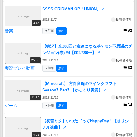
SSSS.GRIDMAN OP「UNION」
↗
no image
2018/11/7
投稿者不明
3:46
👑62
音楽
▼
詳細
解析
【実況】全386匹と友達になるポケモン不思議のダ
ンジョン(赤) #4【002/386〜】
↗
no image
2018/11/14
投稿者不明
25:55
👑63
実況プレイ動画
▼
詳細
解析
【Minecraft】 方向音痴のマインクラフト
Season7 Part7 【ゆっくり実況】
↗
no image
2018/11/12
投稿者不明
11:30
👑64
ゲーム
▼
詳細
解析
【初音ミク】いつた゛ってHappyDay！【オリジ
ナル楽曲】
↗
no image
2016/11/17
投稿者不明
4:21