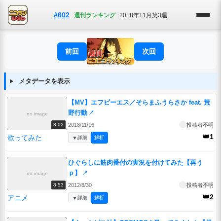
#602
週刊ランキング
2018年11月第3週
前回
次回
メタデータを表示
【MV】エフピーエス／そらまふうらさか feat. 荒
野行動
↗
no image
2018/11/16
投稿者不明
3:02
👑1
歌ってみた
▼
詳細
解析
ひぐらしに筋肉番付の実況を付けてみた【再う
ｐ】
↗
no image
2012/8/30
投稿者不明
8:53
👑2
アニメ
▼
詳細
解析