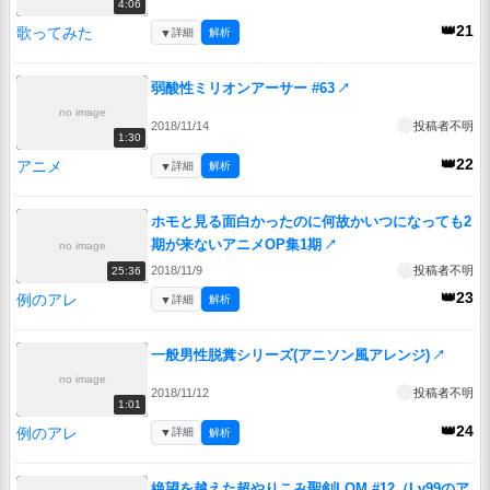
4:06
👑21
歌ってみた
▼
詳細
解析
弱酸性ミリオンアーサー #63
↗
no image
2018/11/14
投稿者不明
1:30
👑22
アニメ
▼
詳細
解析
ホモと見る面白かったのに何故かいつになっても2
期が来ないアニメOP集1期
↗
no image
2018/11/9
投稿者不明
25:36
👑23
例のアレ
▼
詳細
解析
一般男性脱糞シリーズ(アニソン風アレンジ)
↗
no image
2018/11/12
投稿者不明
1:01
👑24
例のアレ
▼
詳細
解析
絶望を越えた超やりこみ聖剣LOM #12（Lv99のア