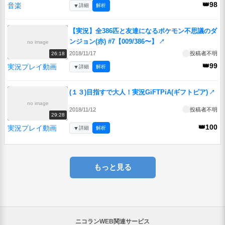
👑98
音楽
▼
詳細
解析
【実況】全386匹と友達になるポケモン不思議のダ
ンジョン(赤) #7【009/386〜】
↗
no image
2018/11/17
投稿者不明
26:18
👑99
実況プレイ動画
▼
詳細
解析
(１３)目指すで大人！実況GiFTPiA(ギフトピア)
↗
no image
2018/11/12
投稿者不明
29:28
👑100
実況プレイ動画
▼
詳細
解析
もっと見る
ニコランWEB関連サービス