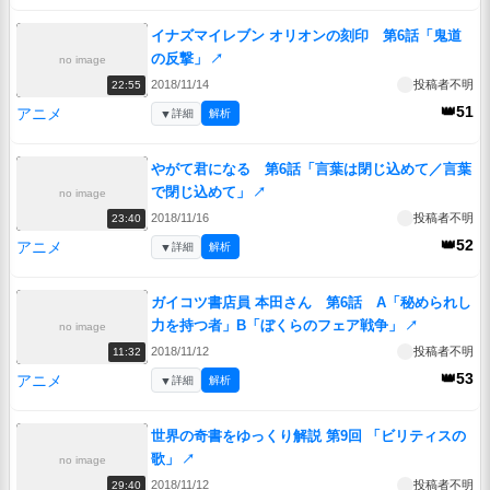
イナズマイレブン オリオンの刻印 第6話「鬼道
の反撃」
↗
no image
2018/11/14
投稿者不明
22:55
👑51
アニメ
▼
詳細
解析
やがて君になる 第6話「言葉は閉じ込めて／言葉
で閉じ込めて」
↗
no image
2018/11/16
投稿者不明
23:40
👑52
アニメ
▼
詳細
解析
ガイコツ書店員 本田さん 第6話 A「秘められし
力を持つ者」B「ぼくらのフェア戦争」
↗
no image
2018/11/12
投稿者不明
11:32
👑53
アニメ
▼
詳細
解析
世界の奇書をゆっくり解説 第9回 「ビリティスの
歌」
↗
no image
2018/11/12
投稿者不明
29:40