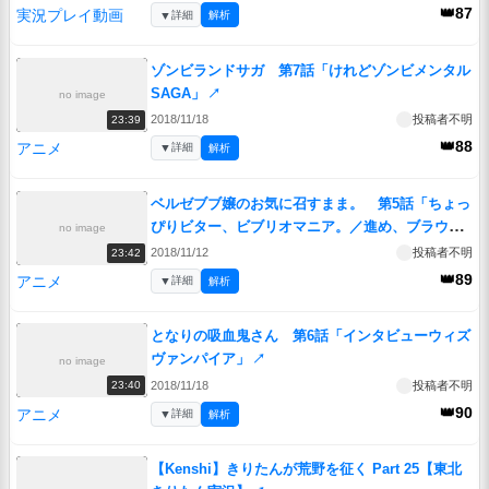
👑87
実況プレイ動画
▼
詳細
解析
ゾンビランドサガ 第7話「けれどゾンビメンタル
SAGA」
↗
no image
2018/11/18
投稿者不明
23:39
👑88
アニメ
▼
詳細
解析
ベルゼブブ嬢のお気に召すまま。 第5話「ちょっ
ぴりビター、ビブリオマニア。／進め、ブラウニ
no image
ーとともに」
↗
2018/11/12
投稿者不明
23:42
👑89
アニメ
▼
詳細
解析
となりの吸血鬼さん 第6話「インタビューウィズ
ヴァンパイア」
↗
no image
2018/11/18
投稿者不明
23:40
👑90
アニメ
▼
詳細
解析
【Kenshi】きりたんが荒野を征く Part 25【東北