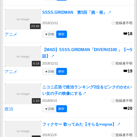
SSSS.GRIDMAN 第5回「挑・発」
↗
no image
2018/11/11
投稿者不明
23:40
👑18
アニメ
▼
詳細
解析
【MAD】SSSS.GRIDMAN「DIVER#2100 」【〜5
話】
↗
no image
2018/11/11
投稿者不明
4:16
👑19
アニメ
▼
詳細
解析
ニコニ広告で政治ランキング2位をピンクのかわい
い女の子の映像にする
↗
no image
2018/9/14
投稿者不明
1:10
👑20
政治
▼
詳細
解析
フィクサー 歌ってみた【そらる×nqrse】
↗
no image
2018/11/9
投稿者不明