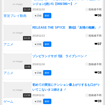
ンジョン(赤) #1【000/386〜】
↗
no image
2018/11/10
投稿者不明
21:15
👑36
実況プレイ動画
▼
詳細
解析
RELEASE THE SPYCE 第6話「友情の報酬」
↗
no image
2018/11/13
投稿者不明
24:32
👑37
アニメ
▼
詳細
解析
ゾンビランドサガ 7話 ライブシーン
↗
no image
2018/11/16
投稿者不明
4:46
👑38
アニメ
▼
詳細
解析
初めての実況にテンション爆上がりするも口がつ
いてこないタコ姉さま
↗
no image
2018/11/11
投稿者不明
13:58
👑39
ゲーム
▼
詳細
解析