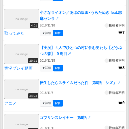
小さなライオン／あほの坂田×うらたぬき feat.志
麻センラ
↗
no image
2018/11/18
投稿者不明
4:01
👑7
歌ってみた
▼
詳細
解析
【実況】４人でひとつの村に住む男たち【どうぶ
つの森】 ９周目
↗
no image
2018/11/15
投稿者不明
25:21
👑8
実況プレイ動画
▼
詳細
解析
転生したらスライムだった件 第6話「シズ」
↗
no image
2018/11/7
投稿者不明
24:03
👑9
アニメ
▼
詳細
解析
ゴブリンスレイヤー 第6話
↗
no image
2018/11/11
投稿者不明