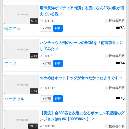
唐澤貴洋がメディア出演する度になんJ民の数が増
えている説
↗
no image
2018/11/11
投稿者不明
5:00
👑73
例のアレ
▼
詳細
解析
ハンチョウの例のシーンのBGMを「前前前世」に
してみた
↗
no image
2018/11/9
投稿者不明
1:55
👑74
アニメ
▼
詳細
解析
めめめはホットドッグが食べたかったようです
↗
no image
2018/11/17
投稿者不明
1:54
👑75
バーチャル
▼
詳細
解析
【実況】全386匹と友達になるポケモン不思議のダ
ンジョン(赤) #6【009/386〜】
↗
no image
2018/11/16
投稿者不明
28:27