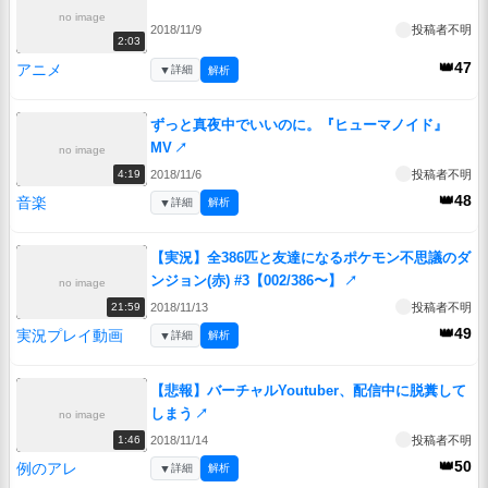
no image
2018/11/9
投稿者不明
2:03
👑47
アニメ
▼
詳細
解析
ずっと真夜中でいいのに。『ヒューマノイド』
MV
↗
no image
2018/11/6
投稿者不明
4:19
👑48
音楽
▼
詳細
解析
【実況】全386匹と友達になるポケモン不思議のダ
ンジョン(赤) #3【002/386〜】
↗
no image
2018/11/13
投稿者不明
21:59
👑49
実況プレイ動画
▼
詳細
解析
【悲報】バーチャルYoutuber、配信中に脱糞して
しまう
↗
no image
2018/11/14
投稿者不明
1:46
👑50
例のアレ
▼
詳細
解析