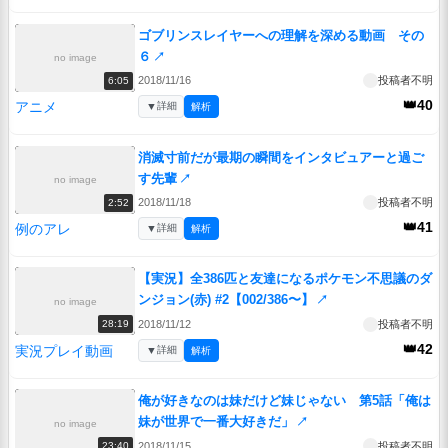
ゴブリンスレイヤーへの理解を深める動画 その
６
↗
no image
2018/11/16
投稿者不明
6:05
👑40
アニメ
▼
詳細
解析
消滅寸前だが最期の瞬間をインタビュアーと過ご
す先輩
↗
no image
2018/11/18
投稿者不明
2:52
👑41
例のアレ
▼
詳細
解析
【実況】全386匹と友達になるポケモン不思議のダ
ンジョン(赤) #2【002/386〜】
↗
no image
2018/11/12
投稿者不明
28:19
👑42
実況プレイ動画
▼
詳細
解析
俺が好きなのは妹だけど妹じゃない 第5話「俺は
妹が世界で一番大好きだ」
↗
no image
2018/11/15
投稿者不明
23:40