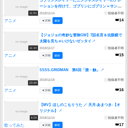
ゴブリンスレイヤーにニンジャスレイヤーのナレ
ーションを付けて、ゴブリンにゴブリン＝サンの
no image
声をアテレコしてみた
↗
2018/11/14
投稿者不明
11:51
👑14
アニメ
▼
詳細
解析
【ジョジョの奇妙な冒険GW】7話名言＆虫眼鏡で
太陽を見ちゃいけないゼッタイ
↗
no image
2018/11/17
投稿者不明
11:10
👑15
アニメ
▼
詳細
解析
SSSS.GRIDMAN 第6回「接・触」
↗
no image
2018/11/18
投稿者不明
23:40
👑16
アニメ
▼
詳細
解析
【MV】ほしのこもりうた ／ 天月-あまつき-【オ
リジナル】
↗
no image
2018/11/14
投稿者不明
4:24
👑17
歌ってみた
▼
詳細
解析