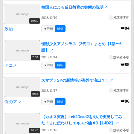
韓国人による反日教育の実態の説明
↗
no image
2018/11/10
投稿者不明
10:42
👑84
政治
▼
詳細
解析
怪獣少女アノシラス（2代目）まとめ【1話〜6
話】
↗
no image
2018/11/14
投稿者不明
7:31
👑85
アニメ
▼
詳細
解析
スマブラSPの新情報が海外で流出？！
↗
no image
2018/11/17
投稿者不明
5:44
👑86
例のアレ
▼
詳細
解析
【カオス実況】Left4Dead2を4人で実況してみ
た！古に伝わりしエキスパ編＃3【L4D2】
↗
no image
2018/11/16
投稿者不明
26:40