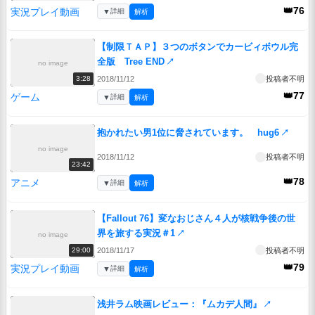
👑76
実況プレイ動画
▼
詳細
解析
【制限ＴＡＰ】３つのボタンでカービィボウル完
全版 Tree END
↗
no image
2018/11/12
投稿者不明
3:28
👑77
ゲーム
▼
詳細
解析
抱かれたい男1位に脅されています。 hug6
↗
no image
2018/11/12
投稿者不明
23:42
👑78
アニメ
▼
詳細
解析
【Fallout 76】変なおじさん４人が核戦争後の世
界を旅する実況＃1
↗
no image
2018/11/17
投稿者不明
29:00
👑79
実況プレイ動画
▼
詳細
解析
浅井ラム映画レビュー：『ムカデ人間』
↗