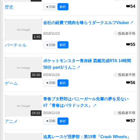
👑54
歴史
▼
詳細
解析
会社の経費で焼肉を喰らうダークエルフVtuber
↗
no image
2018/11/13
投稿者不明
1:40
👑55
バーチャル
▼
詳細
解析
ポケットモンスター青赤緑 図鑑完成RTA 14時間
58分 part1/うんこ
↗
no image
2018/11/16
投稿者不明
30:30
👑56
ゲーム
▼
詳細
解析
青春ブタ野郎はバニーガール先輩の夢を見ない
#7「青春はパラドックス」
↗
no image
2018/11/18
投稿者不明
25:02
👑57
アニメ
▼
詳細
解析
迫真レースゲ淫夢部：第19章「Crash Wheels」