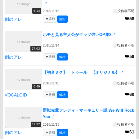
↗
no image
2018/11/15
投稿者不明
5:14
👑58
例のアレ
▼
詳細
解析
ホモと見る主人公がクッソ強いOP集2
↗
no image
2018/11/14
投稿者不明
27:03
👑59
例のアレ
▼
詳細
解析
【初音ミク】 トゥール 【オリジナル】
↗
no image
2018/11/11
投稿者不明
0:49
👑60
VOCALOID
▼
詳細
解析
野獣先輩フレディ・マーキュリー説.We Will Rock
You
↗
no image
2018/11/13
投稿者不明
11:32
👑61
例のアレ
▼
詳細
解析