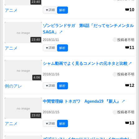
23:40
👑10
アニメ
▼
詳細
解析
ゾンビランドサガ 第6話「だってセンチメンタル
SAGA」
↗
no image
2018/11/11
投稿者不明
23:40
👑11
アニメ
▼
詳細
解析
シャム動画でよく見るコメントの元ネタと比較
↗
no image
2018/11/16
投稿者不明
4:06
👑12
例のアレ
▼
詳細
解析
中間管理録 トネガワ Agenda19 『新人』
↗
no image
2018/11/15
投稿者不明
23:02
👑13
アニメ
▼
詳細
解析