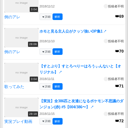
no image
2018/11/12
投稿者不明
3:04
👑69
例のアレ
▼
詳細
解析
ホモと見る主人公がクッソ強いOP集1
↗
no image
2018/11/10
投稿者不明
28:06
👑70
例のアレ
▼
詳細
解析
【すとぷり】すとろべりーはろうぃんないと【オ
リジナル】
↗
no image
2018/11/11
投稿者不明
3:04
👑71
歌ってみた
▼
詳細
解析
【実況】全386匹と友達になるポケモン不思議のダ
ンジョン(赤) #5【004/386〜】
↗
no image
2018/11/15
投稿者不明
28:18
👑72
実況プレイ動画
▼
詳細
解析