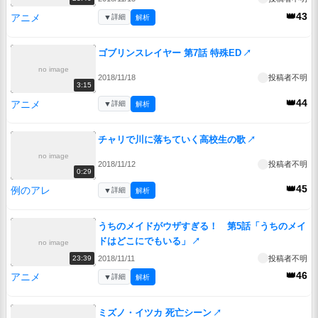
👑43
アニメ
▼
詳細
解析
ゴブリンスレイヤー 第7話 特殊ED
↗
no image
2018/11/18
投稿者不明
3:15
👑44
アニメ
▼
詳細
解析
チャリで川に落ちていく高校生の歌
↗
no image
2018/11/12
投稿者不明
0:29
👑45
例のアレ
▼
詳細
解析
うちのメイドがウザすぎる！ 第5話「うちのメイ
ドはどこにでもいる」
↗
no image
2018/11/11
投稿者不明
23:39
👑46
アニメ
▼
詳細
解析
ミズノ・イツカ 死亡シーン
↗