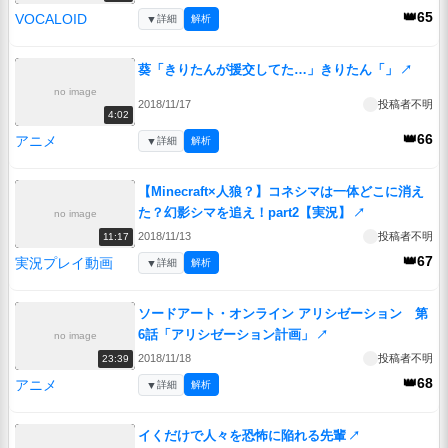
👑65
VOCALOID
▼
詳細
解析
葵「きりたんが援交してた…」きりたん「」
↗
no image
2018/11/17
投稿者不明
4:02
👑66
アニメ
▼
詳細
解析
【Minecraft×人狼？】コネシマは一体どこに消え
た？幻影シマを追え！part2【実況】
↗
no image
2018/11/13
投稿者不明
11:17
👑67
実況プレイ動画
▼
詳細
解析
ソードアート・オンライン アリシゼーション 第
6話「アリシゼーション計画」
↗
no image
2018/11/18
投稿者不明
23:39
👑68
アニメ
▼
詳細
解析
イくだけで人々を恐怖に陥れる先輩
↗