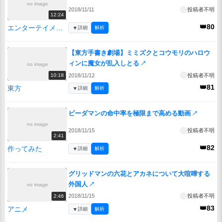
no image
2018/11/11
投稿者不明
12:24
👑80
エンターテイメント
▼
詳細
解析
【東方手書き劇場】ミミズクとコウモリのハロウ
ィンに魔女が乱入しとる
↗
no image
2018/11/12
投稿者不明
10:18
👑81
東方
▼
詳細
解析
ビーダマンの命中率を極限まで高める動画
↗
no image
2018/11/15
投稿者不明
2:41
👑82
作ってみた
▼
詳細
解析
グリッドマンの六花とアカネについて大喧嘩する
外国人
↗
no image
2018/11/15
投稿者不明
2:46
👑83
アニメ
▼
詳細
解析