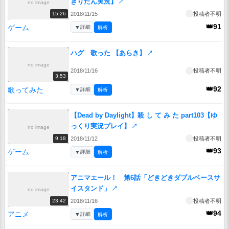
きりたん実況】
↗
no image
2018/11/15
投稿者不明
15:26
👑91
ゲーム
▼
詳細
解析
ハグ 歌った 【あらき】
↗
no image
2018/11/16
投稿者不明
3:53
👑92
歌ってみた
▼
詳細
解析
【Dead by Daylight】殺 し て み た part103【ゆ
っくり実況プレイ】
↗
no image
2018/11/12
投稿者不明
9:18
👑93
ゲーム
▼
詳細
解析
アニマエール！ 第6話「どきどきダブルベースサ
イスタンド」
↗
no image
2018/11/16
投稿者不明
23:42
👑94
アニメ
▼
詳細
解析