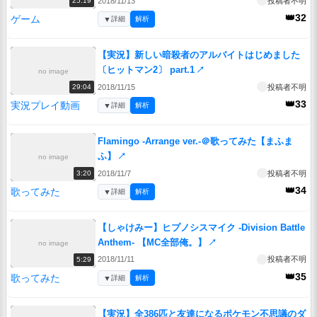
2018/11/13
投稿者不明
25:19
👑32
ゲーム
▼
詳細
解析
【実況】新しい暗殺者のアルバイトはじめました
〔ヒットマン2〕 part.1
↗
no image
2018/11/15
投稿者不明
29:04
👑33
実況プレイ動画
▼
詳細
解析
Flamingo -Arrange ver.-＠歌ってみた【まふま
ふ】
↗
no image
2018/11/7
投稿者不明
3:20
👑34
歌ってみた
▼
詳細
解析
【しゃけみー】ヒプノシスマイク -Division Battle
Anthem- 【MC全部俺。】
↗
no image
2018/11/11
投稿者不明
5:29
👑35
歌ってみた
▼
詳細
解析
【実況】全386匹と友達になるポケモン不思議のダ