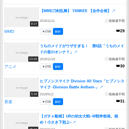
【MMD刀剣乱舞】 YANKEE 【合作企画】
↗
no image
2018/11/11
投稿者不明
9:17
👑29
MMD
▼
詳細
解析
うちのメイドがウザすぎる！ 第6話「うちのメイ
ドの昔のオンナ？」
↗
no image
2018/11/18
投稿者不明
23:40
👑30
アニメ
▼
詳細
解析
ヒプノシスマイク Division All Stars「ヒプノシス
マイク -Division Battle Anthem-」
↗
no image
2018/5/12
投稿者不明
5:29
👑31
音楽
▼
詳細
解析
【ガチャ動画】URの幼女大戦~W戦争勃発。挑
め！小さき下剋上~
↗
no image