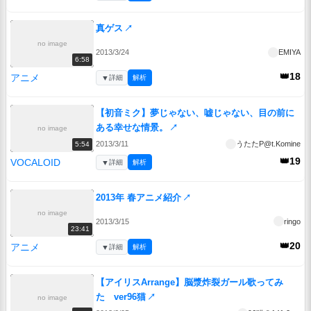
真ゲス
↗
no image
2013/3/24
EMIYA
6:58
👑18
アニメ
▼
詳細
解析
【初音ミク】夢じゃない、嘘じゃない、目の前に
ある幸せな情景。
↗
no image
2013/3/11
うたたP@t.Komine
5:54
👑19
VOCALOID
▼
詳細
解析
2013年 春アニメ紹介
↗
no image
2013/3/15
ringo
23:41
👑20
アニメ
▼
詳細
解析
【アイリスArrange】脳漿炸裂ガール歌ってみ
た ver96猫
↗
no image