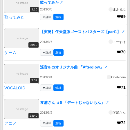
歌ってみた
↗
no image
2013/3/8
まふまふ
3:15
👑69
歌ってみた
▼
詳細
解析
【実況】任天堂版ゴーストバスターズ【part1】
↗
no image
2013/3/7
こーすけ
25:10
👑70
ゲーム
▼
詳細
解析
巡音ルカオリジナル曲 「Afterglow」
↗
no image
2013/3/4
OneRoom
3:37
👑71
VOCALOID
▼
詳細
解析
琴浦さん ＃8 「デートじゃないもん」
↗
no image
2013/3/2
琴浦さん
23:40
👑72
アニメ
▼
詳細
解析