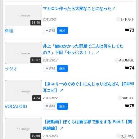
マカロン作ったら大変なことになった
↗
no image
2013/3/2
レトルト
18:48
👑73
料理
▼
詳細
解析
井上「鍵のかかった部屋で二人は何をしてた
の？」下田「セッ〇ス！！」
↗
no image
2013/3/17
ASUMISU
13:37
👑74
ラジオ
▼
詳細
解析
【きゃりーめぐめぐ】にんじゃりばんばん【GUMI
耳コピ】
↗
no image
2013/3/22
sat1080
4:24
👑75
VOCALOID
▼
詳細
解析
【旅動画】ぼくらは新世界で旅をする Part:1【関
東鍋編】
↗
no image
2013/3/23
えふやん
19:58