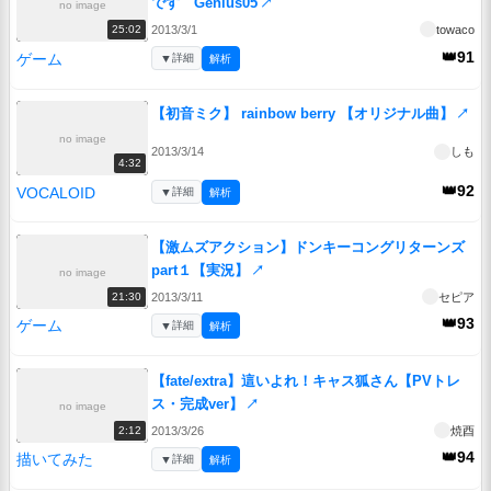
です Genius05
↗
no image
2013/3/1
towaco
25:02
👑91
ゲーム
▼
詳細
解析
【初音ミク】 rainbow berry 【オリジナル曲】
↗
no image
2013/3/14
しも
4:32
👑92
VOCALOID
▼
詳細
解析
【激ムズアクション】ドンキーコングリターンズ
part１【実況】
↗
no image
2013/3/11
セピア
21:30
👑93
ゲーム
▼
詳細
解析
【fate/extra】這いよれ！キャス狐さん【PVトレ
ス・完成ver】
↗
no image
2013/3/26
焼酉
2:12
👑94
描いてみた
▼
詳細
解析