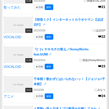
2013/3/25
96猫＠141.2cm
3:28
👑21
歌ってみた
▼
詳細
解析
【初音ミク】インターネットカラオケマン【ほぼ
日P】
↗
no image
2013/3/20
ほぼ日P
3:01
👑22
VOCALOID
▼
詳細
解析
┗|∵|┓ヤキモチの答え／HoneyWorks
feat.GUMI
↗
no image
2013/3/14
使徒(HoneyWorks)
3:38
👑23
VOCALOID
▼
詳細
解析
千本桜！歌わずにはいられないッ！【ジョジョ×千
本桜】
↗
no image
2013/3/9
みなつ
3:02
👑24
アニメ
▼
詳細
解析
人気歌い手と日本人プロ歌手を比較してみた
↗