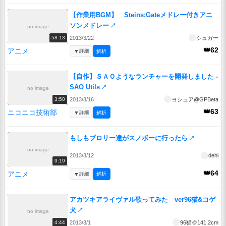
【作業用BGM】 Steins;Gateメドレー付きアニ
ソンメドレー
↗
no image
2013/3/22
シュガー
58:13
👑62
アニメ
▼
詳細
解析
【自作】ＳＡＯようなランチャーを開発しました -
SAO Utils
↗
no image
2013/3/16
ヨシュア@GPBeta
3:50
👑63
ニコニコ技術部
▼
詳細
解析
もしもブロリー達がスノボーに行ったら
↗
no image
2013/3/12
dehi
9:19
👑64
アニメ
▼
詳細
解析
アカツキアライヴァル歌ってみた ver96猫&コゲ
犬
↗
no image
2013/3/1
96猫＠141.2cm
4:44