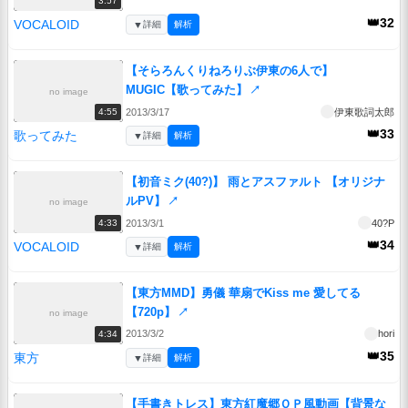
3:57
👑32
VOCALOID
▼
詳細
解析
【そらろんくりねろりぶ伊東の6人で】
MUGIC【歌ってみた】
↗
no image
2013/3/17
伊東歌詞太郎
4:55
👑33
歌ってみた
▼
詳細
解析
【初音ミク(40?)】 雨とアスファルト 【オリジナ
ルPV】
↗
no image
2013/3/1
40?P
4:33
👑34
VOCALOID
▼
詳細
解析
【東方MMD】勇儀 華扇でKiss me 愛してる
【720p】
↗
no image
2013/3/2
hori
4:34
👑35
東方
▼
詳細
解析
【手書きトレス】東方紅魔郷ＯＰ風動画【背景な