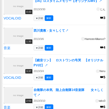
【IA】ロスタイムメモリー【オリジナルMV】
↗
no image
2013/3/30
じん
4:43
👑3
VOCALOID
▼
詳細
解析
西川貴教 - 女々しくて
↗
no image
2013/3/6
HamsterAlliance?
1:30
👑4
音楽
▼
詳細
解析
【鏡音リン】 ロストワンの号哭 【オリジナル
PV付】
↗
no image
2013/3/4
Neru
3:37
👑5
VOCALOID
▼
詳細
解析
自衛隊の本気 陸上自衛隊14音楽隊 女々しく
て
↗
no image
2013/3/10
tako3
2:53
👑6
音楽
▼
詳細
解析