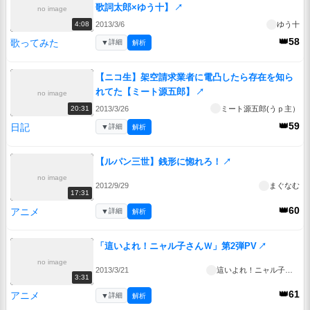
歌詞太郎×ゆう十】
↗
no image
2013/3/6
ゆう十
4:08
👑58
歌ってみた
▼
詳細
解析
【ニコ生】架空請求業者に電凸したら存在を知ら
れてた【ミート源五郎】
↗
no image
2013/3/26
ミート源五郎(うｐ主）
20:31
👑59
日記
▼
詳細
解析
【ルパン三世】銭形に惚れろ！
↗
no image
2012/9/29
まぐなむ
17:31
👑60
アニメ
▼
詳細
解析
「這いよれ！ニャル子さんＷ」第2弾PV
↗
no image
2013/3/21
這いよれ！ニャル子さんＷ
3:31
👑61
アニメ
▼
詳細
解析