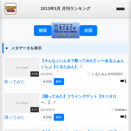
2013年3月 月刊ランキング
前回
次回
メタデータを表示
【そんなふいんきで歌ってみた】いーあるふぁん
くらぶ【ぐるたみん】
↗
no image
2013/3/1
ぐるたみん＠3月6日CD発売！
3:58
👑1
歌ってみた
▼
詳細
解析
【踊ってみた】フライングゲット【キリタロ
ー。】
↗
no image
2013/3/14
kinbaku
4:17
👑2
踊ってみた
▼
詳細
解析