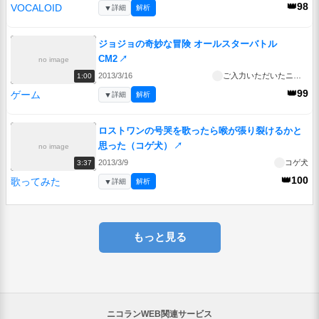
👑98
VOCALOID
▼
詳細
解析
ジョジョの奇妙な冒険 オールスターバトル
CM2
↗
no image
2013/3/16
ご入力いただいたニックネーム
1:00
👑99
ゲーム
▼
詳細
解析
ロストワンの号哭を歌ったら喉が張り裂けるかと
思った（コゲ犬）
↗
no image
2013/3/9
コゲ犬
3:37
👑100
歌ってみた
▼
詳細
解析
もっと見る
ニコランWEB関連サービス