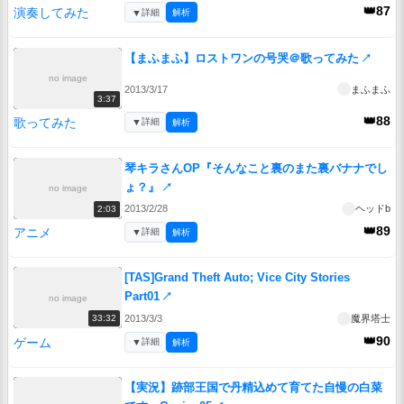
👑87
演奏してみた
▼
詳細
解析
【まふまふ】ロストワンの号哭＠歌ってみた
↗
no image
2013/3/17
まふまふ
3:37
👑88
歌ってみた
▼
詳細
解析
琴キラさんOP『そんなこと裏のまた裏バナナでし
ょ？』
↗
no image
2013/2/28
ヘッドb
2:03
👑89
アニメ
▼
詳細
解析
[TAS]Grand Theft Auto; Vice City Stories
Part01
↗
no image
2013/3/3
魔界塔士
33:32
👑90
ゲーム
▼
詳細
解析
【実況】跡部王国で丹精込めて育てた自慢の白菜