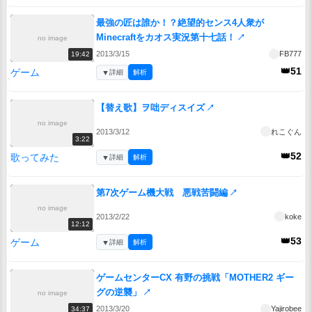
最強の匠は誰か！？絶望的センス4人衆が
Minecraftをカオス実況第十七話！
↗
no image
2013/3/15
FB777
19:42
👑51
ゲーム
▼
詳細
解析
【替え歌】ヲ咄ディスイズ
↗
no image
2013/3/12
れこぐん
3:22
👑52
歌ってみた
▼
詳細
解析
第7次ゲーム機大戦 悪戦苦闘編
↗
no image
2013/2/22
koke
12:12
👑53
ゲーム
▼
詳細
解析
ゲームセンターCX 有野の挑戦「MOTHER2 ギー
グの逆襲」
↗
no image
2013/3/20
Yajirobee
34:37