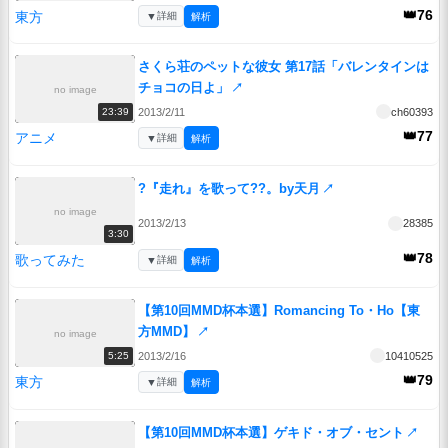
👑76
東方
▼
詳細
解析
さくら荘のペットな彼女 第17話「バレンタインは
チョコの日よ」
↗
no image
2013/2/11
ch60393
23:39
👑77
アニメ
▼
詳細
解析
?『走れ』を歌って??。by天月
↗
no image
2013/2/13
28385
3:30
👑78
歌ってみた
▼
詳細
解析
【第10回MMD杯本選】Romancing To・Ho【東
方MMD】
↗
no image
2013/2/16
10410525
5:25
👑79
東方
▼
詳細
解析
【第10回MMD杯本選】ゲキド・オブ・セント
↗