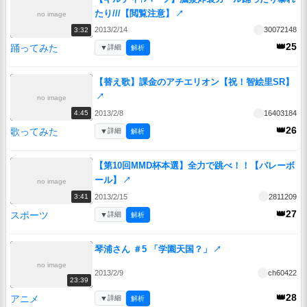
たり///【閲覧注意】
↗
no image
2013/2/14
30072148
3:32
👑25
踊ってみた
▼
詳細
解析
【替え歌】課金のアチエリオン【祝！智絵里SR】
↗
no image
2013/2/8
16403184
4:45
👑26
歌ってみた
▼
詳細
解析
【第10回MMD杯本選】全力で跳べ！！【バレーボ
ール】
↗
no image
2013/2/15
2811209
3:41
👑27
スポーツ
▼
詳細
解析
琴浦さん ＃5 「学園天国？」
↗
no image
2013/2/9
ch60422
23:39
👑28
アニメ
▼
詳細
解析