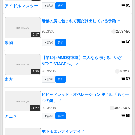
👑65
アイドルマスター
▼
詳細
解析
母猫の腕に包まれて顔だけ出している子猫
↗
no image
2013/2/8
27897490
0:37
👑66
動物
▼
詳細
解析
【第10回MMD杯本選】二人なら行ける。いざ
NEXT STAGEへ。
↗
no image
2013/2/15
103238
4:50
👑67
東方
▼
詳細
解析
ビビッドレッド・オペレーション 第五話「もう一
つの鍵」
↗
no image
2013/2/10
ch2526097
24:27
👑68
アニメ
▼
詳細
解析
ホドモエシディシティ
↗