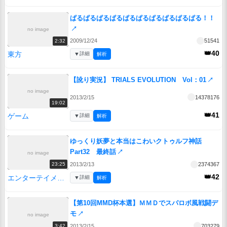
ぱるぱるぱるぱるぱるぱるぱるぱるぱるぱる！！
↗
no image
2009/12/24
51541
2:32
👑40
東方
▼
詳細
解析
【訛り実況】 TRIALS EVOLUTION Vol：01
↗
no image
2013/2/15
14378176
19:02
👑41
ゲーム
▼
詳細
解析
ゆっくり妖夢と本当はこわいクトゥルフ神話
Part32 最終話
↗
no image
2013/2/13
2374367
23:25
👑42
エンターテイメント
▼
詳細
解析
【第10回MMD杯本選】ＭＭＤでスパロボ風戦闘デ
モ
↗
no image
2013/2/15
703279
3:42