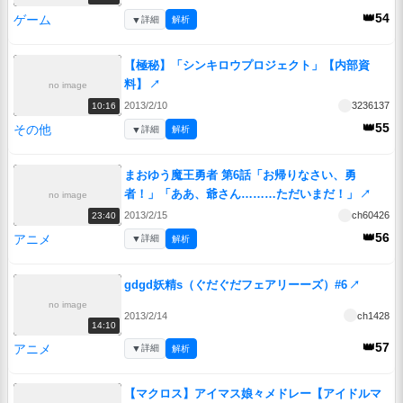
👑54
ゲーム
▼
詳細
解析
【極秘】「シンキロウプロジェクト」【内部資
料】
↗
no image
2013/2/10
3236137
10:16
👑55
その他
▼
詳細
解析
まおゆう魔王勇者 第6話「お帰りなさい、勇
者！」「ああ、爺さん………ただいまだ！」
↗
no image
2013/2/15
ch60426
23:40
👑56
アニメ
▼
詳細
解析
gdgd妖精s（ぐだぐだフェアリーーズ）#6
↗
no image
2013/2/14
ch1428
14:10
👑57
アニメ
▼
詳細
解析
【マクロス】アイマス娘々メドレー【アイドルマ