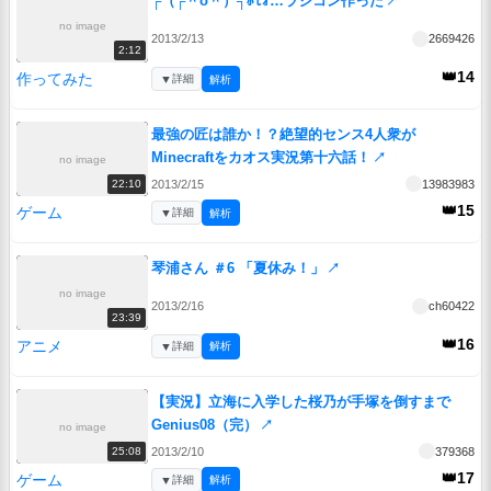
┌（┌＾o＾）┐ﾎﾓｫ…ラジコン作った
↗
no image
2013/2/13
2669426
2:12
👑14
作ってみた
▼
詳細
解析
最強の匠は誰か！？絶望的センス4人衆が
Minecraftをカオス実況第十六話！
↗
no image
2013/2/15
13983983
22:10
👑15
ゲーム
▼
詳細
解析
琴浦さん ＃6 「夏休み！」
↗
no image
2013/2/16
ch60422
23:39
👑16
アニメ
▼
詳細
解析
【実況】立海に入学した桜乃が手塚を倒すまで
Genius08（完）
↗
no image
2013/2/10
379368
25:08
👑17
ゲーム
▼
詳細
解析