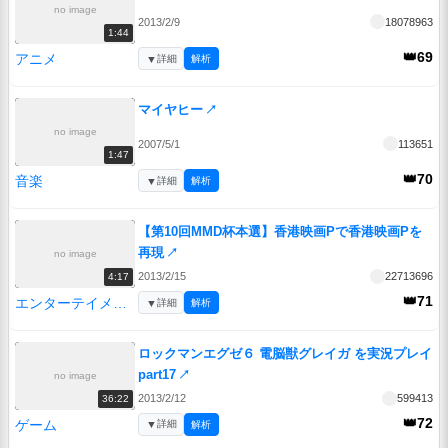
no image
2013/2/9
18078963
1:44
👑69
アニメ
▼
詳細
解析
マイヤヒー
↗
no image
2007/5/1
113651
1:47
👑70
音楽
▼
詳細
解析
【第10回MMD杯本選】香港映画Pで香港映画Pを
再現
↗
no image
2013/2/15
22713696
4:17
👑71
エンターテイメント
▼
詳細
解析
ロックマンエグゼ６ 電脳獣グレイガ を実況プレイ
part17
↗
no image
2013/2/12
599413
36:22
👑72
ゲーム
▼
詳細
解析