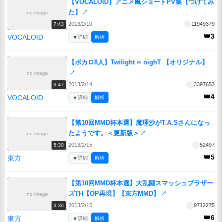
【VOCALOID】アニメ風ショートPV集【つけてみ
た】
↗
no image
2013/2/10
11949379
7:43
👑3
VOCALOID
▼
詳細
解析
【ボカロ8人】Twilight ∞ nighT 【オリジナル】
↗
no image
2013/2/14
3397653
3:47
👑4
VOCALOID
▼
詳細
解析
【第10回MMD杯本選】魔理沙がT.A.Sさんになっ
たようです。＜更新版＞
↗
no image
2013/2/15
52497
5:30
👑5
東方
▼
詳細
解析
【第10回MMD杯本選】大乱闘スマッシュブラザー
ズTH【OP再現】【東方MMD】
↗
no image
2013/2/15
9712275
3:36
👑6
東方
▼
詳細
解析