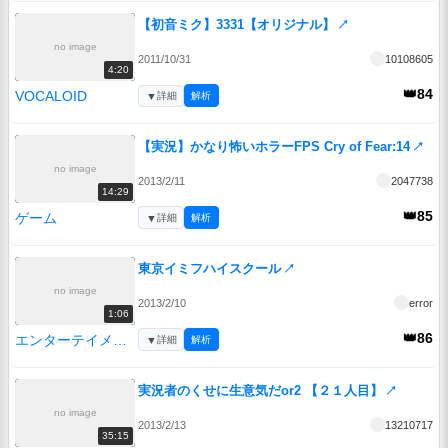
【初音ミク】3331【オリジナル】
↗
no image
2011/10/31
10108605
4:20
👑84
VOCALOID
▼
詳細
解析
【実況】かなり怖いホラーFPS Cry of Fear:14
↗
no image
2013/2/11
2047738
14:29
👑85
ゲーム
▼
詳細
解析
東京イミフハイスクール
↗
no image
2013/2/10
error
1:06
👑86
エンターテイメント
▼
詳細
解析
実況者のくせに生意気だor2 【２１人目】
↗
no image
2013/2/13
13210717
35:15