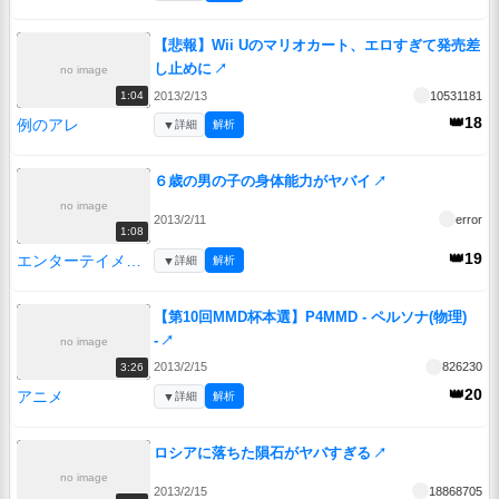
【悲報】Wii Uのマリオカート、エロすぎて発売差
し止めに
↗
no image
2013/2/13
10531181
1:04
👑18
例のアレ
▼
詳細
解析
６歳の男の子の身体能力がヤバイ
↗
no image
2013/2/11
error
1:08
👑19
エンターテイメント
▼
詳細
解析
【第10回MMD杯本選】P4MMD - ペルソナ(物理)
-
↗
no image
2013/2/15
826230
3:26
👑20
アニメ
▼
詳細
解析
ロシアに落ちた隕石がヤバすぎる
↗
no image
2013/2/15
18868705