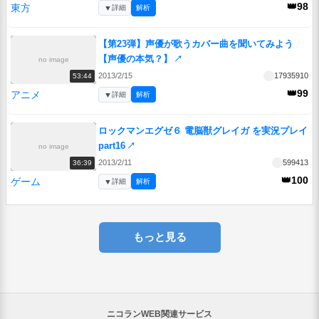
👑98
東方
▼
詳細
解析
【第23弾】声優が歌うカバー曲を聞いてみよう
【声優の本気？】
↗
no image
2013/2/15
17935910
53:44
👑99
アニメ
▼
詳細
解析
ロックマンエグゼ６ 電脳獣グレイガ を実況プレイ
part16
↗
no image
2013/2/11
599413
36:39
👑100
ゲーム
▼
詳細
解析
もっと見る
ニコランWEB関連サービス