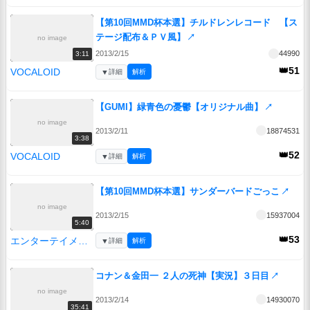
【第10回MMD杯本選】チルドレンレコード 【ス
テージ配布＆ＰＶ風】
↗
no image
2013/2/15
44990
3:11
👑51
VOCALOID
▼
詳細
解析
【GUMI】緑青色の憂鬱【オリジナル曲】
↗
no image
2013/2/11
18874531
3:38
👑52
VOCALOID
▼
詳細
解析
【第10回MMD杯本選】サンダーバードごっこ
↗
no image
2013/2/15
15937004
5:40
👑53
エンターテイメント
▼
詳細
解析
コナン＆金田一 ２人の死神【実況】３日目
↗
no image
2013/2/14
14930070
35:41