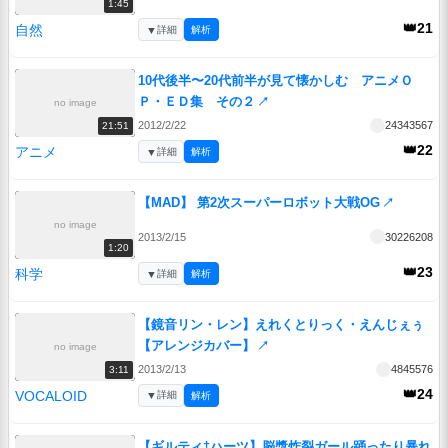
1:45
👑21
自然
▼
詳細
解析
10代後半〜20代前半が見て懐かしむ アニメＯ
Ｐ・ＥＤ集 その２
↗
no image
2012/2/22
24343567
21:51
👑22
アニメ
▼
詳細
解析
【MAD】 第2次スーパーロボット大戦OG
↗
no image
2013/2/15
30226208
1:20
👑23
科学
▼
詳細
解析
【鏡音リン・レン】えれくとりっく・えんじぇぅ
【アレンジカバー】
↗
no image
2013/2/13
4845576
3:11
👑24
VOCALOID
▼
詳細
解析
【ギルティ†ハーツ】脳漿炸裂ガール踊ったり暴れ