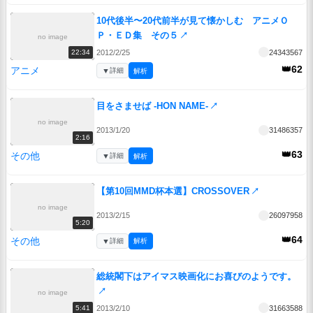
10代後半〜20代前半が見て懐かしむ アニメＯ
Ｐ・ＥＤ集 その５
↗
no image
2012/2/25
24343567
22:34
👑62
アニメ
▼
詳細
解析
目をさませば -HON NAME-
↗
no image
2013/1/20
31486357
2:16
👑63
その他
▼
詳細
解析
【第10回MMD杯本選】CROSSOVER
↗
no image
2013/2/15
26097958
5:20
👑64
その他
▼
詳細
解析
総統閣下はアイマス映画化にお喜びのようです。
↗
no image
2013/2/10
31663588
5:41