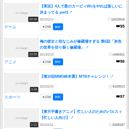
【実況】4人で星のカービィWiiをやれば楽しいに
決まってる part1
↗
no image
2013/2/12
11615516
20:46
👑95
ゲーム
▼
詳細
解析
俺の彼女と幼なじみが修羅場すぎる 第6話「灰色
の世界を切り裂く修羅場」
↗
no image
2013/2/15
ch60421
23:55
👑96
アニメ
▼
詳細
解析
【第10回MMD杯本選】MTBチャレンジ！
↗
no image
2013/2/15
4103513
3:45
👑97
スポーツ
▼
詳細
解析
【東方手書きアニメ】忙しい人のためのパルスィ
【忙しい人向け】
↗
no image
2013/2/11
6269187
1:12