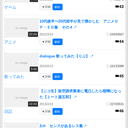
👑43
ゲーム
▼
詳細
解析
10代後半〜20代前半が見て懐かしむ アニメＯ
Ｐ・ＥＤ集 その４
↗
no image
2012/2/23
24343567
22:44
👑44
アニメ
▼
詳細
解析
dialogue 歌ってみた【りぶ】
↗
no image
2013/2/13
16133388
5:00
👑45
歌ってみた
▼
詳細
解析
【ニコ生】架空請求業者に電凸したら喧嘩になっ
た【ミート源五郎】
↗
no image
2013/2/13
22743531
22:43
👑46
日記
▼
詳細
解析
2ch センスがあるレス集
↗