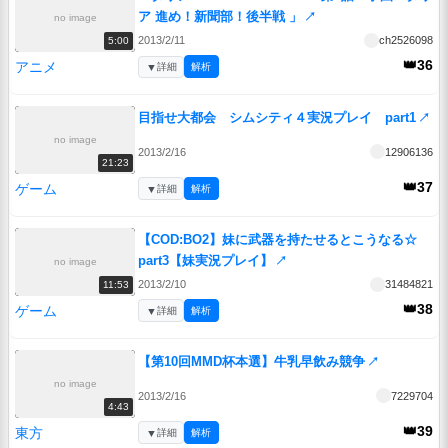
ア 進め！新聞部！後半戦 」
↗
no image
2013/2/11
ch2526098
5:00
👑36
アニメ
▼
詳細
解析
目指せ大都会 シムシティ４実況プレイ part1
↗
no image
2013/2/16
12906136
21:23
👑37
ゲーム
▼
詳細
解析
【COD:BO2】妹に武器を持たせるとこうなる☆
part3【妹実況プレイ】
↗
no image
2013/2/10
31484821
11:53
👑38
ゲーム
▼
詳細
解析
【第10回MMD杯本選】牛乳早飲み競争
↗
no image
2013/2/16
7229704
4:43
👑39
東方
▼
詳細
解析