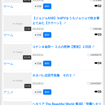
2013/2/16
379368
20:58
👑32
ゲーム
▼
詳細
解析
【ジョジョASB】3rdPVをうろジョジョで吹き替
えてみた【テテーン】
↗
no image
2013/2/10
249186
2:34
👑33
ゲーム
▼
詳細
解析
コナン＆金田一 ２人の死神【実況】２日目
↗
no image
2013/2/11
14930070
33:28
👑34
ゲーム
▼
詳細
解析
ネタバレ次回予告集 その２
↗
no image
2012/9/12
24343567
5:24
👑35
アニメ
▼
詳細
解析
ヘタリア The Beautiful World 第3話「学園ヘタリ