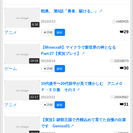
戦勇。 第6話「勇者、駆ける。」
↗
no image
2013/2/13
ch60415
6:30
👑29
アニメ
▼
詳細
解析
【Minecraft】マイクラで新世界の神となる
Part:27【実況プレイ】
↗
no image
2013/2/14
21518573
19:09
👑30
ゲーム
▼
詳細
解析
10代後半〜20代前半が見て懐かしむ アニメＯ
Ｐ・ＥＤ集 その３
↗
no image
2012/2/22
24343567
22:17
👑31
アニメ
▼
詳細
解析
【実況】跡部王国で丹精込めて育てた自慢の白菜
です Genius01
↗
no image