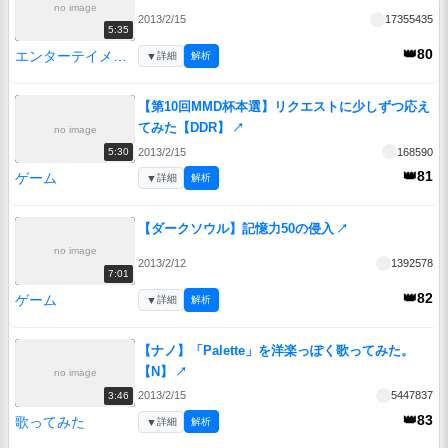
no image
2013/2/15
17355435
5:35
👑80
エンターテイメント
▼
詳細
解析
【第10回MMD杯本選】リクエストに少しずつ応え
てみた【DDR】
↗
no image
2013/2/15
168590
5:30
👑81
ゲーム
▼
詳細
解析
【ダークソウル】記憶力50の侵入
↗
no image
2013/2/12
1392578
7:01
👑82
ゲーム
▼
詳細
解析
【ナノ】「Palette」を洋楽っぽく歌ってみた。
【N】
↗
no image
2013/2/15
5447837
3:46
👑83
歌ってみた
▼
詳細
解析