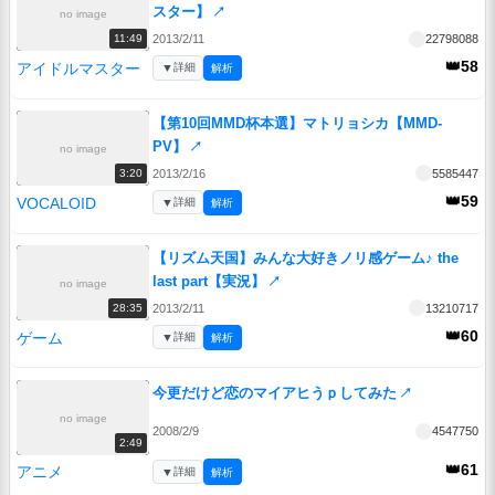
スター】
↗
no image
2013/2/11
22798088
11:49
👑58
アイドルマスター
▼
詳細
解析
【第10回MMD杯本選】マトリョシカ【MMD-
PV】
↗
no image
2013/2/16
5585447
3:20
👑59
VOCALOID
▼
詳細
解析
【リズム天国】みんな大好きノリ感ゲーム♪ the
last part【実況】
↗
no image
2013/2/11
13210717
28:35
👑60
ゲーム
▼
詳細
解析
今更だけど恋のマイアヒうｐしてみた
↗
no image
2008/2/9
4547750
2:49
👑61
アニメ
▼
詳細
解析