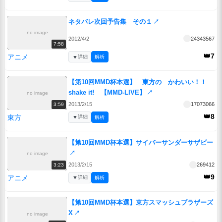
ネタバレ次回予告集 その１
↗
no image
2012/4/2
24343567
7:58
👑7
アニメ
▼
詳細
解析
【第10回MMD杯本選】 東方の かわいい！！
shake it! 【MMD-LIVE】
↗
no image
2013/2/15
17073066
3:59
👑8
東方
▼
詳細
解析
【第10回MMD杯本選】サイバーサンダーサザビー
↗
no image
2013/2/15
269412
3:23
👑9
アニメ
▼
詳細
解析
【第10回MMD杯本選】東方スマッシュブラザーズ
X
↗
no image