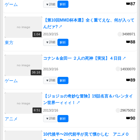
👑87
ゲーム
▼
詳細
解析
【第10回MMD杯本選】全く重てえな、何が入って
んだァ?
↗
no image
2013/2/15
3498971
1:04
👑88
東方
▼
詳細
解析
コナン＆金田一 ２人の死神【実況】４日目
↗
no image
2013/2/16
14930070
36:16
👑89
ゲーム
▼
詳細
解析
【ジョジョの奇妙な冒険】19話名言＆バレンタイ
ン世界一ィィィ！
↗
no image
2013/2/16
29675052
8:51
👑90
アニメ
▼
詳細
解析
10代後半〜20代前半が見て懐かしむ アニメＯ