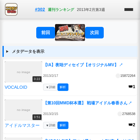
#302
週刊ランキング
2013年2月第3週
前回
次回
メタデータを表示
【IA】夜咄ディセイブ【オリジナルMV】
↗
no image
2013/2/17
15872264
3:22
👑1
VOCALOID
▼
詳細
解析
【第10回MMD杯本選】 戦場アイドル春香さん
↗
no image
2013/2/15
2768538
3:51
👑2
アイドルマスター
▼
詳細
解析