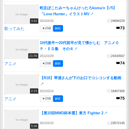
蛇足ぽこたみーちゃんけったろkoma'n【√5】
「Love Hunter」イラストMV
↗
no image
2013/2/10
24694229
3:52
👑73
歌ってみた
▼
詳細
解析
10代後半〜20代前半が見て懐かしむ アニメＯ
Ｐ・ＥＤ集 その６
↗
no image
2012/2/29
24343567
21:59
👑74
アニメ
▼
詳細
解析
【R18】琴浦さんが下のお口でコシコシする動画
↗
no image
2013/2/14
18407305
2:15
👑75
アニメ
▼
詳細
解析
【第10回MMD杯本選】東方 Fighter 2
↗
no image
2013/2/15
23572145
5:39