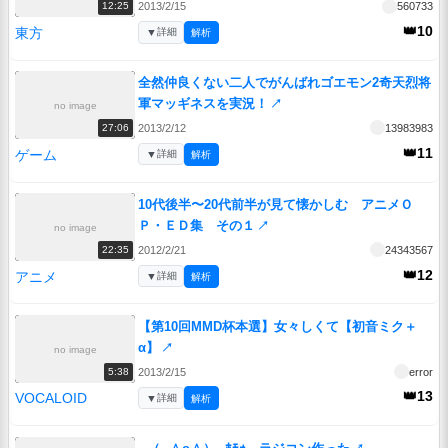
2013/2/15
560733
12:25
👑10
東方
▼
詳細
解析
全然仲良くない二人でがんばれゴエモン2奇天烈将
軍マッギネスを実況！
↗
no image
2013/2/12
13983983
27:06
👑11
ゲーム
▼
詳細
解析
10代後半〜20代前半が見て懐かしむ アニメＯ
Ｐ・ＥＤ集 その１
↗
no image
2012/2/21
24343567
22:35
👑12
アニメ
▼
詳細
解析
【第10回MMD杯本選】女々しくて【初音ミク＋
α】
↗
no image
2013/2/15
error
5:38
👑13
VOCALOID
▼
詳細
解析