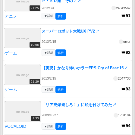
Ｐ・ＥＤ集 その７
↗
no image
2012/3/4
24343567
21:25
👑91
アニメ
▼
詳細
解析
スーパーロボット大戦UX PV2
↗
no image
2013/2/15
error
10:06
👑92
ゲーム
▼
詳細
解析
【実況】かなり怖いホラーFPS Cry of Fear:15
↗
no image
2013/2/15
2047738
21:26
👑93
ゲーム
▼
詳細
解析
「リア充爆発しろ！」に絵を付けてみた
↗
no image
2009/10/27
1701104
1:33
👑94
VOCALOID
▼
詳細
解析