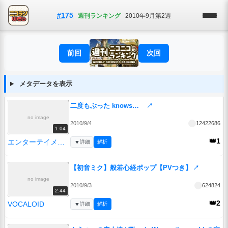
#175
週刊ランキング
2010年9月第2週
前回
次回
メタデータを表示
二度もぶった knows…
↗
no image
2010/9/4
12422686
1:04
👑1
エンターテイメント
▼
詳細
解析
【初音ミク】般若心経ポップ【PVつき】
↗
no image
2010/9/3
624824
2:44
👑2
VOCALOID
▼
詳細
解析