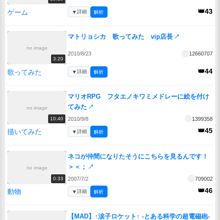
👑43
ゲーム
▼
詳細
解析
マトリョシカ 歌ってみた vip店長
↗
no image
2010/8/23
12660707
3:20
👑44
歌ってみた
▼
詳細
解析
マリオRPG フタエノキワミメドレーに絵を付け
てみた
↗
no image
2010/9/8
1399358
10:40
👑45
描いてみた
▼
詳細
解析
ネコが仲間になりたそうにこちらを見るんです！
＞＜；
↗
no image
2007/7/2
709002
0:33
👑46
動物
▼
詳細
解析
【MAD】↑涙子ロケット↑ -とある科学の超電磁砲-