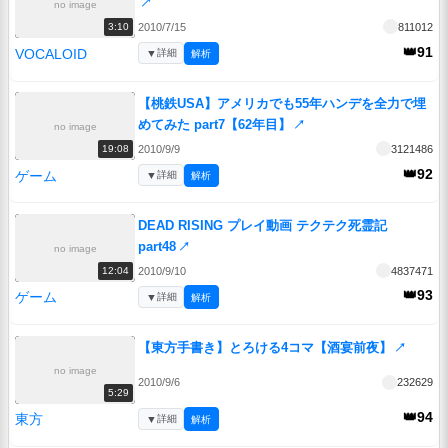
↗
no image
2010/7/15
811012
3:10
👑91
VOCALOID
▼
詳細
解析
【桃鉄USA】アメリカでも55年ハンデを全力で埋
めてみた part7【62年目】
↗
no image
2010/9/9
3121486
19:08
👑92
ゲーム
▼
詳細
解析
DEAD RISING プレイ動画 テクテク死霊記
part48
↗
no image
2010/9/10
4837471
12:04
👑93
ゲーム
▼
詳細
解析
【東方手書き】とろける4コマ【酒宴前夜】
↗
no image
2010/9/6
232629
5:29
👑94
東方
▼
詳細
解析