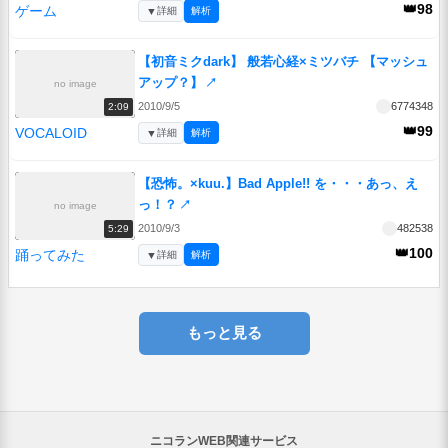
👑98
ゲーム
▼
詳細
解析
【初音ミクdark】 般若心経×ミツバチ 【マッシュ
アップ？】
↗
no image
2010/9/5
6774348
2:09
👑99
VOCALOID
▼
詳細
解析
【恐怖。×kuu.】Bad Apple!! を・・・あっ、え
っ！？
↗
no image
2010/9/3
482538
5:29
👑100
踊ってみた
▼
詳細
解析
もっと見る
ニコランWEB関連サービス