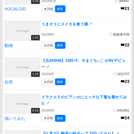
2010/8/19
380847
3:20
👑21
VOCALOID
▼
詳細
解析
うまそうにスイカを食う猫
↗
no image
2010/8/4
投稿者不明
1:05
👑22
動物
▼
詳細
解析
【元AKB48】158ｾﾝﾁ、やまぐち○こ がAVデビュ
ー
↗
no image
2010/9/5
1611757
1:25
👑23
自然
▼
詳細
解析
ドラクエ５のビアンカにエッチな下着を着せてみ
た
↗
no image
2010/9/4
2462801
9:59
👑24
描いてみた
▼
詳細
解析
【仏具で】般若心経ポップ【叩いてみた】
↗