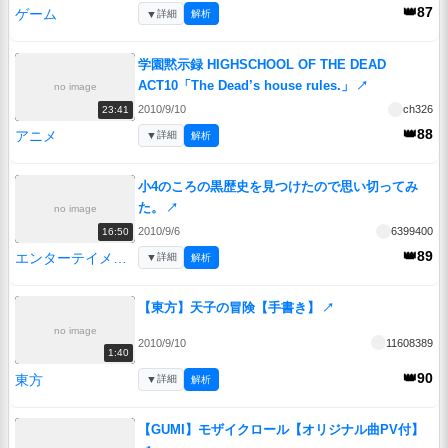
👑87
ゲーム
▼
詳細
解析
学園黙示録 HIGHSCHOOL OF THE DEAD
ACT10「The Dead’s house rules.」
↗
no image
2010/9/10
ch326
23:41
👑88
アニメ
▼
詳細
解析
小4のころの黒歴史を見つけたので思い切ってみ
た。
↗
no image
2010/9/6
6399400
16:50
👑89
エンターテイメント
▼
詳細
解析
【東方】天子の冒険【手書き】
↗
no image
2010/9/10
11608389
1:40
👑90
東方
▼
詳細
解析
【GUMI】モザイクロール【オリジナル曲PV付】