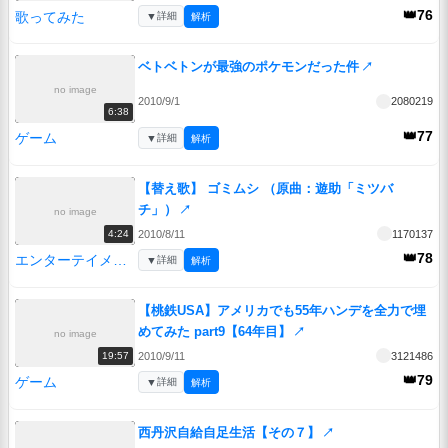
👑76
歌ってみた
▼
詳細
解析
ベトベトンが最強のポケモンだった件
↗
no image
2010/9/1
2080219
6:38
👑77
ゲーム
▼
詳細
解析
【替え歌】 ゴミムシ （原曲：遊助「ミツバ
チ」）
↗
no image
2010/8/11
1170137
4:24
👑78
エンターテイメント
▼
詳細
解析
【桃鉄USA】アメリカでも55年ハンデを全力で埋
めてみた part9【64年目】
↗
no image
2010/9/11
3121486
19:57
👑79
ゲーム
▼
詳細
解析
西丹沢自給自足生活【その７】
↗