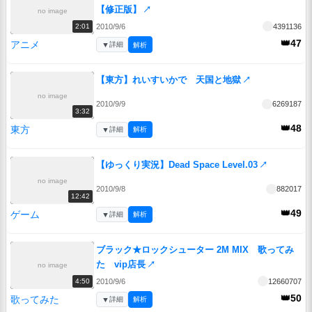
【修正版】
↗
no image
2010/9/6
4391136
2:01
👑47
アニメ
▼
詳細
解析
【東方】れいすいかで 天国と地獄
↗
no image
2010/9/9
6269187
3:32
👑48
東方
▼
詳細
解析
【ゆっくり実況】Dead Space Level.03
↗
no image
2010/9/8
882017
12:42
👑49
ゲーム
▼
詳細
解析
ブラック★ロックシューター 2M MIX 歌ってみ
た vip店長
↗
no image
2010/9/6
12660707
4:50
👑50
歌ってみた
▼
詳細
解析