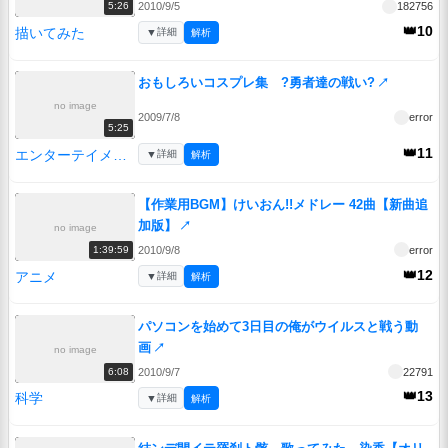
2010/9/5
182756
5:26
👑10
描いてみた
▼
詳細
解析
おもしろいコスプレ集 ?勇者達の戦い?
↗
no image
2009/7/8
error
5:25
👑11
エンターテイメント
▼
詳細
解析
【作業用BGM】けいおん!!メドレー 42曲【新曲追
加版】
↗
no image
2010/9/8
error
1:39:59
👑12
アニメ
▼
詳細
解析
パソコンを始めて3日目の俺がウイルスと戦う動
画
↗
no image
2010/9/7
22791
6:08
👑13
科学
▼
詳細
解析