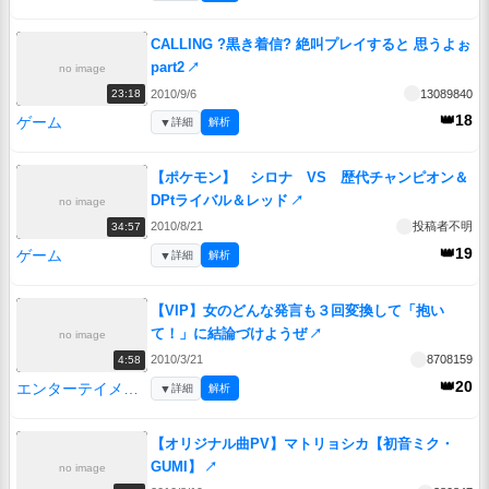
CALLING ?黒き着信? 絶叫プレイすると 思うよぉ
part2
↗
no image
2010/9/6
13089840
23:18
👑18
ゲーム
▼
詳細
解析
【ポケモン】 シロナ VS 歴代チャンピオン＆
DPtライバル＆レッド
↗
no image
2010/8/21
投稿者不明
34:57
👑19
ゲーム
▼
詳細
解析
【VIP】女のどんな発言も３回変換して「抱い
て！」に結論づけようぜ
↗
no image
2010/3/21
8708159
4:58
👑20
エンターテイメント
▼
詳細
解析
【オリジナル曲PV】マトリョシカ【初音ミク・
GUMI】
↗
no image