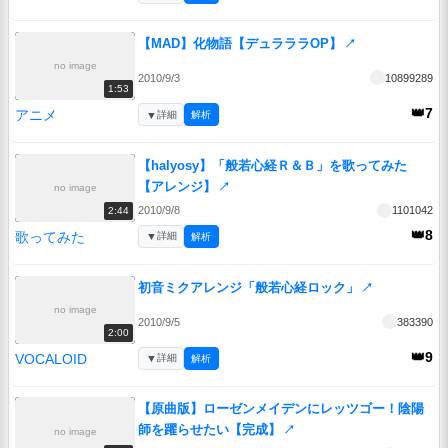
【MAD】化物語【デュラララOP】
↗
no image
2010/9/3
10899289
1:53
👑7
アニメ
▼
詳細
解析
【halyosy】「般若心経Ｒ＆Ｂ」を歌ってみた
【アレンジ】
↗
no image
2010/9/8
1101042
2:44
👑8
歌ってみた
▼
詳細
解析
初音ミクアレンジ「般若心経ロック」
↗
no image
2010/9/5
383390
2:00
👑9
VOCALOID
▼
詳細
解析
【原曲版】ローゼンメイデンにレッツゴー！陰陽
師を躍らせたい【完成】
↗
no image