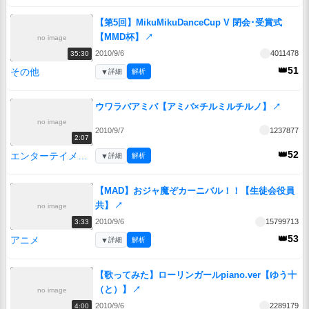
【第5回】MikuMikuDanceCup V 閉会･受賞式
【MMD杯】
↗
no image
2010/9/6
4011478
35:30
👑51
その他
▼
詳細
解析
ウワラバアミバ【アミバ×チルミルチルノ】
↗
no image
2010/9/7
1237877
2:07
👑52
エンターテイメント
▼
詳細
解析
【MAD】おジャ魔ぞカーニバル！！【生徒会役員
共】
↗
no image
2010/9/6
15799713
3:33
👑53
アニメ
▼
詳細
解析
【歌ってみた】ローリンガールpiano.ver【ゆう十
（と）】
↗
no image
2010/9/6
2289179
4:00