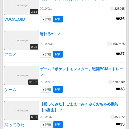
no image
2010/9/1
325945
3:38
👑36
VOCALOID
▼
詳細
解析
濡れるｯ！
↗
no image
2010/8/31
17060675
0:08
👑37
アニメ
▼
詳細
解析
ゲーム「ポケットモンスター」戦闘BGMメドレー
↗
no image
2010/8/19
5792099
51:22
👑38
ゲーム
▼
詳細
解析
【踊ってみた】ごまえーみくみくおちゃめ機能
【in富山】
↗
no image
2010/9/6
356672
6:51
👑39
踊ってみた
▼
詳細
解析