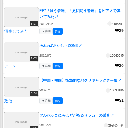
FF7「闘う者達」「更に闘う者達」をピアノで弾
いてみた
↗
no image
2010/4/25
4186751
3:57
👑29
演奏してみた
▼
詳細
解析
あれれ?おかしぃZONE
↗
no image
2010/9/5
13848095
1:03
👑30
アニメ
▼
詳細
解析
【中国・韓国】衝撃的なパクリキャラクター集
↗
no image
2009/7/8
13033185
3:34
👑31
政治
▼
詳細
解析
フルボッコにもほどがあるサッカーの試合
↗
no image
2010/5/1
投稿者不明