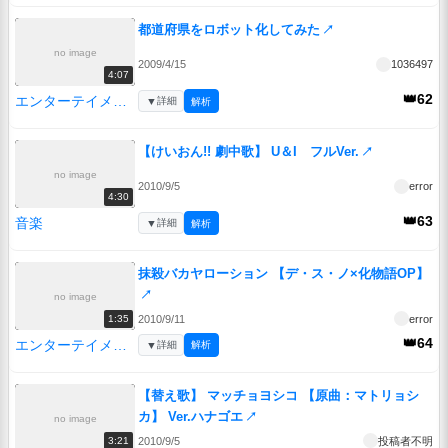
都道府県をロボット化してみた
↗
no image
2009/4/15
1036497
4:07
👑62
エンターテイメント
▼
詳細
解析
【けいおん!! 劇中歌】 U＆I フルVer.
↗
no image
2010/9/5
error
4:30
👑63
音楽
▼
詳細
解析
抹殺バカヤローション 【デ・ス・ノ×化物語OP】
↗
no image
2010/9/11
error
1:35
👑64
エンターテイメント
▼
詳細
解析
【替え歌】 マッチョヨシコ 【原曲：マトリョシ
カ】 Ver.ハナゴエ
↗
no image
2010/9/5
投稿者不明
3:21