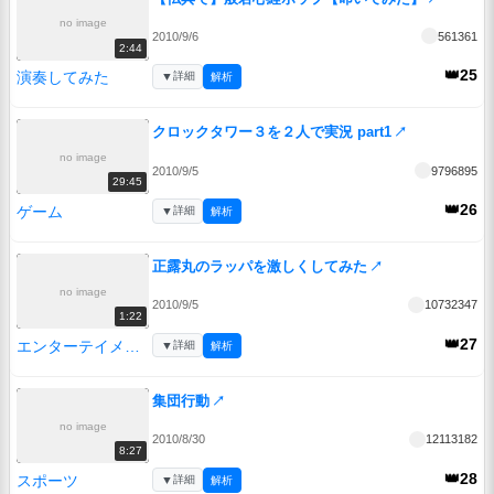
no image
2010/9/6
561361
2:44
👑25
演奏してみた
▼
詳細
解析
クロックタワー３を２人で実況 part1
↗
no image
2010/9/5
9796895
29:45
👑26
ゲーム
▼
詳細
解析
正露丸のラッパを激しくしてみた
↗
no image
2010/9/5
10732347
1:22
👑27
エンターテイメント
▼
詳細
解析
集団行動
↗
no image
2010/8/30
12113182
8:27
👑28
スポーツ
▼
詳細
解析