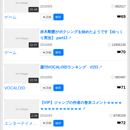
no image
2010/9/5
882017
20:48
👑69
ゲーム
▼
詳細
解析
赤木剛憲がボクシングを始めたようです【ゆっく
り実況】 part13
↗
no image
2010/9/6
12906136
11:07
👑70
ゲーム
▼
詳細
解析
週刊VOCALOIDランキング #153
↗
no image
2010/9/6
983487
22:55
👑71
VOCALOID
▼
詳細
解析
【VIP】ジャンプの作者の巻末コメントｗｗｗｗ
ｗｗｗｗｗｗｗｗｗｗｗ
↗
no image
2010/4/3
8708159
2:36
👑72
エンターテイメント
▼
詳細
解析