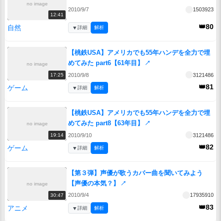
no image
2010/9/7
1503923
12:41
👑80
自然
▼
詳細
解析
【桃鉄USA】アメリカでも55年ハンデを全力で埋
めてみた part6【61年目】
↗
no image
2010/9/8
3121486
17:25
👑81
ゲーム
▼
詳細
解析
【桃鉄USA】アメリカでも55年ハンデを全力で埋
めてみた part8【63年目】
↗
no image
2010/9/10
3121486
19:14
👑82
ゲーム
▼
詳細
解析
【第３弾】声優が歌うカバー曲を聞いてみよう
【声優の本気？】
↗
no image
2010/9/4
17935910
30:47
👑83
アニメ
▼
詳細
解析