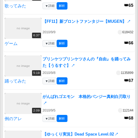
👑65
歌ってみた
▼
詳細
解析
【FF11】新ブロントファンタジー【MUGEN】
↗
no image
2010/9/9
618432
6:37
👑66
ゲーム
▼
詳細
解析
プリンケツプリンケツさんの『自由』を踊ってみ
た【うるすぐ】
↗
no image
2010/9/8
1135899
5:19
👑67
踊ってみた
▼
詳細
解析
がんばれゴエモン 本格的バンジー真剣白刃取り
↗
no image
2010/9/5
112144
2:09
👑68
例のアレ
▼
詳細
解析
【ゆっくり実況】Dead Space Level.02
↗