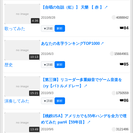
【合唱の缶詰（虹）】 天樂 【 赤 】
↗
no image
2010/8/28
4088842
4:36
👑84
歌ってみた
▼
詳細
解析
あなたの名字ランキングTOP1000
↗
no image
2010/6/3
15664901
10:13
👑85
歴史
▼
詳細
解析
【第三弾】リコーダー多重録音でゲーム音楽を
（ry【バトルメドレー】
↗
no image
2010/9/3
1750559
15:21
👑86
演奏してみた
▼
詳細
解析
【桃鉄USA】アメリカでも55年ハンデを全力で埋
めてみた part4【59年目】
↗
no image
2010/9/6
3121486
13:49