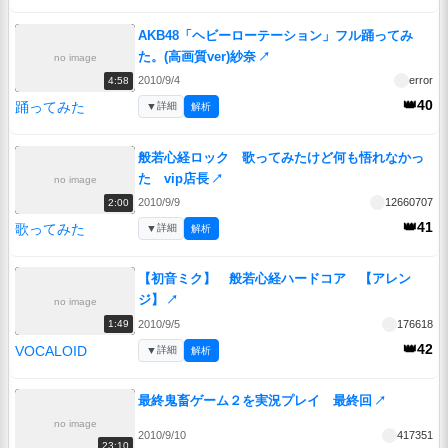
AKB48「ヘビーローテーション」フル踊ってみ
た。(高画質ver)紗奈
↗
no image
2010/9/4
error
4:58
👑40
踊ってみた
▼
詳細
解析
般若心経ロック 歌ってみたけど何も悟れなかっ
た vip店長
↗
no image
2010/9/9
12660707
2:00
👑41
歌ってみた
▼
詳細
解析
【初音ミク】 般若心経ハードコア 【アレン
ジ】
↗
no image
2010/9/5
176618
1:49
👑42
VOCALOID
▼
詳細
解析
最終鬼畜ゲーム２を実況プレイ 最終回
↗
no image
2010/9/10
417351
23:10