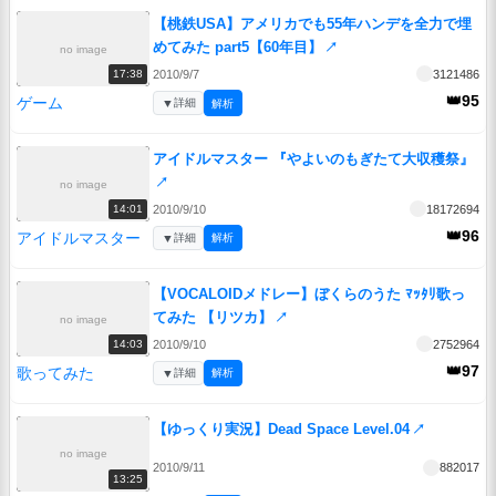
【桃鉄USA】アメリカでも55年ハンデを全力で埋
めてみた part5【60年目】
↗
no image
2010/9/7
3121486
17:38
👑95
ゲーム
▼
詳細
解析
アイドルマスター 『やよいのもぎたて大収穫祭』
↗
no image
2010/9/10
18172694
14:01
👑96
アイドルマスター
▼
詳細
解析
【VOCALOIDメドレー】ぼくらのうた ﾏｯﾀﾘ歌っ
てみた 【リツカ】
↗
no image
2010/9/10
2752964
14:03
👑97
歌ってみた
▼
詳細
解析
【ゆっくり実況】Dead Space Level.04
↗
no image
2010/9/11
882017
13:25