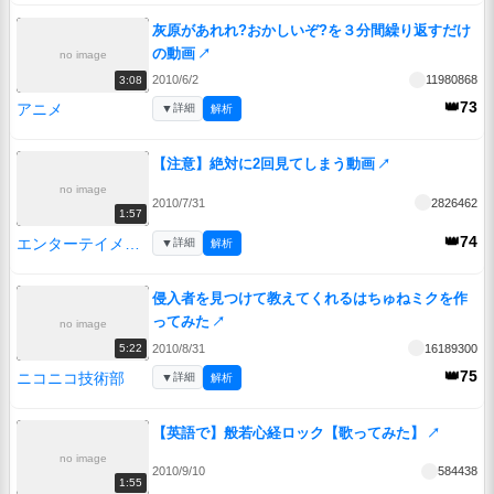
灰原があれれ?おかしいぞ?を３分間繰り返すだけ
の動画
↗
no image
2010/6/2
11980868
3:08
👑73
アニメ
▼
詳細
解析
【注意】絶対に2回見てしまう動画
↗
no image
2010/7/31
2826462
1:57
👑74
エンターテイメント
▼
詳細
解析
侵入者を見つけて教えてくれるはちゅねミクを作
ってみた
↗
no image
2010/8/31
16189300
5:22
👑75
ニコニコ技術部
▼
詳細
解析
【英語で】般若心経ロック【歌ってみた】
↗
no image
2010/9/10
584438
1:55