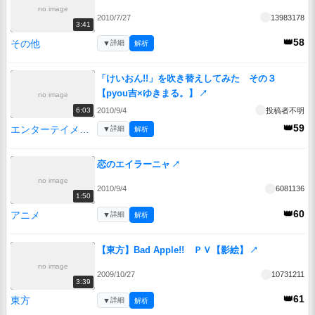
no image
2010/7/27
13983178
3:41
👑58
その他
▼
詳細
解析
「けいおん!!」を吹き替えしてみた その３
【pyou吉×ゆきまる。】
↗
no image
2010/9/4
投稿者不明
6:03
👑59
エンターテイメント
▼
詳細
解析
恋のエイラーニャ
↗
no image
2010/9/4
6081136
1:50
👑60
アニメ
▼
詳細
解析
【東方】Bad Apple!! ＰＶ【影絵】
↗
no image
2009/10/27
10731211
3:39
👑61
東方
▼
詳細
解析