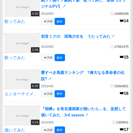
結ンデ開イテ羅刹ト骸 歌ってみた 染香【オリ
ジナルPV】
↗
no image
2010/9/5
14489348
4:30
👑14
歌ってみた
▼
詳細
解析
初音ミクの 深海少女を うたってみた
↗
no image
2010/9/6
17061475
3:38
👑15
歌ってみた
▼
詳細
解析
愛すべき馬鹿ランキング ?偉大なる革命者の伝
説?
↗
no image
2010/4/5
15664901
8:35
👑16
エンターテイメント
▼
詳細
解析
『相棒』を有名漫画家が描いたら…を、妄想して
描いてみた 3rd season
↗
no image
2010/9/6
1359941
3:24
👑17
描いてみた
▼
詳細
解析