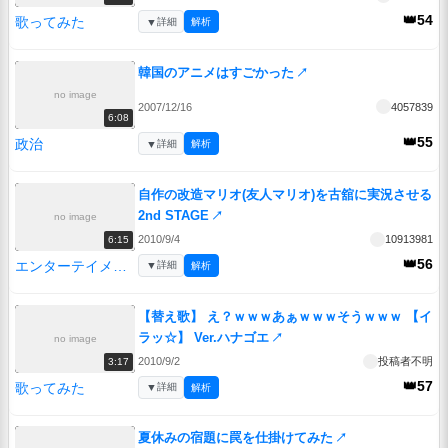
👑54
歌ってみた
▼
詳細
解析
韓国のアニメはすごかった
↗
no image
2007/12/16
4057839
6:08
👑55
政治
▼
詳細
解析
自作の改造マリオ(友人マリオ)を古舘に実況させる
2nd STAGE
↗
no image
2010/9/4
10913981
6:15
👑56
エンターテイメント
▼
詳細
解析
【替え歌】 え？ｗｗｗあぁｗｗｗそうｗｗｗ 【イ
ラッ☆】 Ver.ハナゴエ
↗
no image
2010/9/2
投稿者不明
3:17
👑57
歌ってみた
▼
詳細
解析
夏休みの宿題に罠を仕掛けてみた
↗