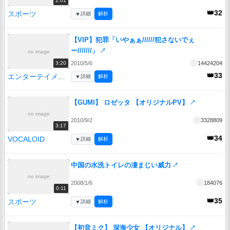
2:01
👑32
スポーツ
▼
詳細
解析
【VIP】犯罪「いやぁぁ//////犯さないでぇ
ー///////」
↗
no image
2010/5/6
14424204
3:20
👑33
エンターテイメント
▼
詳細
解析
【GUMI】 ロゼッタ 【オリジナルPV】
↗
no image
2010/9/2
3328809
3:17
👑34
VOCALOID
▼
詳細
解析
中国の水洗トイレの凄まじい威力
↗
no image
2008/1/6
184076
0:11
👑35
スポーツ
▼
詳細
解析
【初音ミク】 深海少女 【オリジナル】
↗