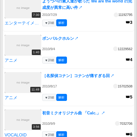
ようつべの素人達が歌った We are the world の完
成度が異常に高い件
↗
no image
2010/7/29
11192795
7:30
👑3
エンターテイメント
▼
詳細
解析
ボンバルクホルン
↗
no image
2010/9/4
12229562
1:40
👑4
アニメ
▼
詳細
解析
［名探偵コナン］コナンが痛すぎる回
↗
no image
2010/8/17
15702508
11:48
👑5
アニメ
▼
詳細
解析
初音ミクオリジナル曲 「Calc.」
↗
no image
2010/9/9
7032706
3:56
👑6
VOCALOID
▼
詳細
解析